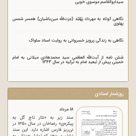
سیدابوالقاسم موسوی خویی
نگاهی کوتاه به مهرداد پَهْلبُد (عزت‌الله مین‌باشیان) همسر شمس
پهلوی
نگاهی به زندگی پرویز خسروانی به روایت اسناد ساواک
شش نامه از آیت‌الله العظمی سید محمدهادی میلانی به امام
خمینی پیش از تبعید امام به ترکیه در سال 1343
روزشمار اسنادی
18 مرداد
سند زیر به «نثار تاج گل به
پیکره‌ی» رضاخان در سال 1350 در
نی‌ریز فارس اشاره دارد. این سند
نشان می‌دهد که تمایل چندانی به