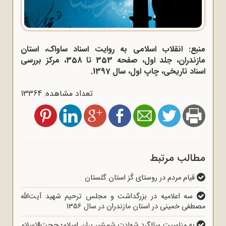
منبع: انقلاب اسلامی به روایت اسناد ساواک، استان
مازندران، جلد اول، صفحه 353 تا 358، مرکز بررسی
اسناد تاریخی، چاپ اول، سال 1397.
تعداد مشاهده: 13364
مطالب مرتبط
قیام مردم در روستای گَز استان گلستان
سه اعلامیه در بزرگداشت و مجلس ترحیم شهید آیت‌الله
مصطفی خمینی در استان مازندران در سال 1356
به مناسبت سالگرد شهادت شمشیر بران اسلام؛ حجت‌الاسلام‌