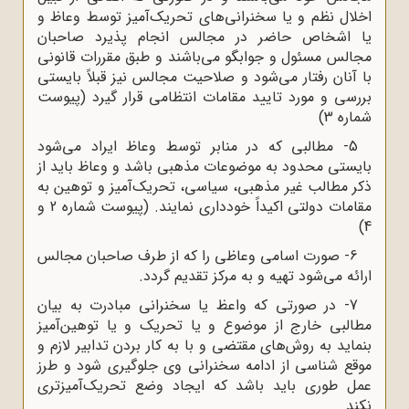
اخلال نظم و یا سخنرانی‌های تحریک‌آمیز توسط وعاظ و
یا اشخاص حاضر در مجالس انجام پذیرد صاحبان
مجالس مسئول و جوابگو می‌باشند و طبق مقررات قانونی
با آنان رفتار می‌شود و صلاحیت مجالس نیز قبلاً بایستی
بررسی و مورد تایید مقامات انتظامی قرار گیرد (پیوست
شماره 3)
5- مطالبی که در منابر توسط وعاظ ایراد می‌شود
بایستی محدود به موضوعات مذهبی باشد و وعاظ باید از
ذکر مطالب غیر مذهبی، سیاسی، تحریک‌آمیز و توهین به
مقامات دولتی اکیداً خودداری نمایند. (پیوست شماره 2 و
4)
6- صورت اسامی وعاظی را که از طرف صاحبان مجالس
ارائه می‌شود تهیه و به مرکز تقدیم گردد.
7- در صورتی که واعظ یا سخنرانی مبادرت به بیان
مطالبی خارج از موضوع و یا تحریک و یا توهین‌آمیز
بنماید به روش‌های مقتضی و با به کار بردن تدابیر لازم و
موقع شناسی از ادامه سخنرانی وی جلوگیری شود و طرز
عمل طوری باید باشد که ایجاد وضع تحریک‌آمیزتری
نکند.