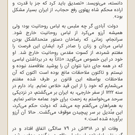
دانسته، می‌نویسد: «تصدیق باید کرد که جز با قدرت و
اراده محکم شاه پهلوی رفع حجاب، از ایران بسیار مشکل
بود».
دولت آبادی گر چه ملبس به لباس روحانیت بود؛ ولی
همیشه آرزو می‌کرد از لباس روحانیت خارج شود.
سرانجام، زمانی که رضاخان دستور متحدالشکل بودن
لباس مردان و زنان را صادر کرد ایشان این فرصت را
مغتنم شمرده، از کسوت مقدس روحانیت خارج شد. او
خود در این خصوص می‌گوید: «ذاتاً به در برداشتن لباسی
که در همه جای دنیا نتوان آن را پوشید علاقه‌مند نبوده و
نیستم و تاکنون ملاحظات مانع بوده است اکنون که آن
ملاحظات بواسطه‌ این قانون بر طرف شده مغتنم
می‌شمارم که خود را از این قید خلاص نمایم. یاد دارم در
سنه 1222 از سفر خارجی، به ایران بر می‌گشتم، در نزدیکی
سرحد می‌خواستم به زحمت برای خود عمامه حاضر نمایم.
به همراهان می‌گفتم چه می‌شد که دولت حکم می‌کرد،
این مِنْدیل بر سر پیچیدن موقوف می‌گشت. حالا آن آرزو
برآورده شده است.»
وفات او در 1318ش در 79 سالگى اتفاق افتاد و در