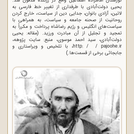
گورستان امامزاده اسماعیل واقع در زرگنده مدفون شد.
یحیی دولت‌آبادی با طرفداری از تغییر خط فارسی به
لاتین، آزادی بانوان،‌ جدایی دین از سیاست،‌ خارج کردن
روحانیت از صحنه جامعه و سیاست، ‌به همراهی با
سیاست‌های انگلیس و رژیم رضاشاه پرداخت و مکرراً به
تمجید و تجلیل از آن مبادرت ورزید. (مقاله: یحیی
دولت‌آبادی، سید احمد موسوی، منبع: سایت پژوهه،
http: / / pajoohe.ir
، با تلخیص و ویراستاری و
جابجائی برخی از قسمت‌ها.)