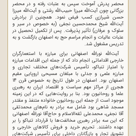
محضر پدرش آموخت سپس به عتبات رفته و در محضر
بزرگانی چون آیت‌الله میرزا حبیب‌الله رشتی و آیت‌الله میرزا
حسن شیرازی کسب فیض نمود. همچنین از برادرش
آیت‌الله شیخ محمدحسین نجفی (به‌ خصوص در سیر و
سلوک و عرفان) تأثیر پذیرفت. پس از تکمیل تحصیل در
عتبات عالیات و انجام مراسم حج به اصفهان بازگشت و به
تدریس مشغول شد.
آیت‌الله نورالله اصفهانی برای مبارزه با استعمارگران
خارجی اقداماتی انجام داد که از‌ جمله این اقدامات مبارزه
با امتیاز تنباکو، تأسیس شرکت‌های مختلف تجاری و
مبارزه علمی و جدلی با مبلغان مسیحی اروپایی مقیم
اصفهان بود. اصفهان در طول تاریخ به ‌خصوص قرن 14
هجری از مراکز مهم سیاست و اقتصاد ایران به رهبری
علما و روحانیون بود. بنا بر روایت‌هایی که در این زمینه
موجود است از جمله این روحانیون خانواده متنفذ و مقتدر
مسجد شاهی بود شامل سه برادر به نام‌های محمدتقی
آقا نجفی، محمدعلی ثقه‌الاسلام و حاج‌آقا نورالله اصفهانی
که این سه برادر رهبری مخالفت‌ها با قرارداد تنباکو را بر
عهده داشتند. تحریم خرید و فروش کالاهای خارجی و
تشویق تجار و بازرگانان داخلی برای تأسیس شرکت‌های