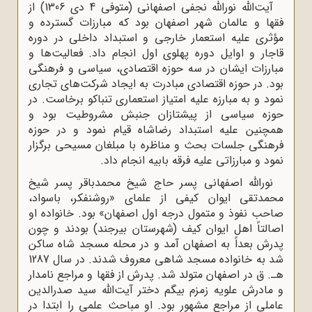
آیت‌الله نور‌الله نجفی اصفهانی (متوفی 4 دی 1306) از
فقها و عالمان شهر اصفهان بود که مبارزات گسترده و
مؤثری علیه استعمار خارجی و استبداد داخلی در دوره
قاجار و اوایل دوره پهلوی اول انجام داد. فعالیت‌ها و
مبارزات ایشان در سه حوزه اقتصادی، سیاسی و فرهنگی
بود. در حوزه اقتصادی مبادرت به ایجاد شرکت‌های تجاری
نمود و به مبارزه علیه امتیاز استعماری تنباکو برخاست. در
حوزه سیاسی از پیشتازان جنبش مشروطیت بود و
همچنین علیه استبداد رضاشاه قیام نمود و در حوزه
فرهنگی جلسات بحث و مناظره با مبلغان مسیحی برگزار
نمود و مبارزاتی علیه فرقه بابیه انجام داد.
نورالله اصفهانی پسر حاج شیخ محمد‌باقر پسر شیخ
محمدتقی ایوان کیفی از علمای «روشنفکر، باسواد،
صاحب نفوذ و متمول درجه اول اصفهان» بود. خانواده او
اصالتاً اهل ایوان کیف (شهرستان بیرجند) بودند و چون
پدرش بعداً به اصفهان آمد و در محله مسجد شاه ساکن
شد به خانواده مسجد شاهی معروف شدند. در سال 1287
هـ. ق در اصفهان متولد شد. پدرش از فقها و مراجع نامدار
و مادرش علویه زمزم بیگم دختر آیت‌الله سید صدرالدین
عاملی از مراجع مشهور بود. او مباحث علمی را ابتدا در