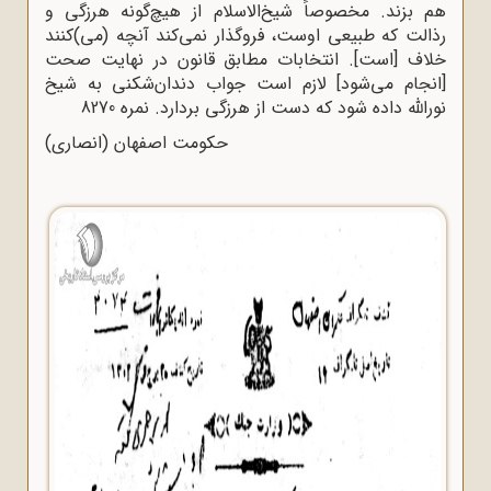
هم بزند. مخصوصاً شیخ‌الاسلام از هیچ‌گونه هرزگى و
رذالت که طبیعى اوست، فروگذار نمى‌کند آنچه (مى)کنند
خلاف [است]. انتخابات مطابق قانون در نهایت صحت
[انجام مى‌شود] لازم است جواب دندان‌شکنى به شیخ
نورالله‌ داده شود که دست از هرزگى بردارد. نمره 8270
حکومت اصفهان (انصارى)