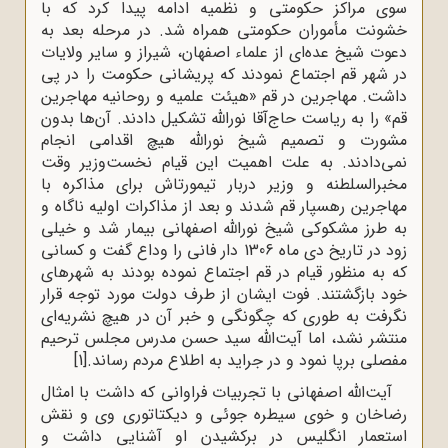
سوی مراکز حکومتی و نظمیه ادامه پیدا کرد که با
خشونت مأموران حکومتی همراه شد. در مرحله بعد به
دعوت شیخ عده‌ای از علماء اصفهان، شیراز و سایر ولایات
در شهر قم اجتماع نمودند که پریشانی حکومت را در پی
داشت. مهاجرین در قم «هیئت علمیه و روحانیه مهاجرین
قم» را به ریاست حاج‌آقا نورالله تشکیل دادند. آن‌ها بدون
مشورت و تصمیم شیخ نورالله هیچ اقدامی انجام
نمی‌دادند. به علت اهمیت این قیام نخست‌وزیر وقت
مخبر‌السلطنه و وزیر دربار تیمور‌تاش برای مذاکره با
مهاجرین رهسپار قم شدند و بعد از مذاکرات اولیه ناگاه و
به طرز مشکوکی شیخ نورالله اصفهانی بیمار شد و خیلی
زود در تاریخ دی ماه 1306 دار فانی را وداع گفت و کسانی
که به منظور قیام در قم اجتماع نموده بودند به شهرهای
خود بازگشتند. فوت ایشان از طرف دولت مورد توجه قرار
نگرفت به ‌طوری که چگونگی و خبر آن در هیچ نشریه‌ای
منتشر نشد، اما آیت‌الله سید حسن مدرس مجلس ترحیم
مفصلی برپا نمود و در جراید به اطلاع مردم رساند.
[1]
آیت‌الله اصفهانی با تجربیات فراوانی که داشت با امثال
رضاخان و خوی سیطره جوئی و دیکتاتوری وی و نقش
استعمار انگلیس در برکشیدن او آشنایی داشت و