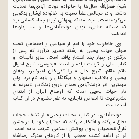
شیخ فضل‌ا‌لله سال‌ها با خانواده دولت آبادی‌ها ضدیت
داشته و در مجالس علناً نسبت به خانواده ایشان بدگویی
می‌کرده است. سید عبدالله بهبهانی نیز از جمله کسانی بود
که مسئله «بابی» بودن دولت‌آبادی‌ها را سر زبان‌ها
انداخت.
وی خاطرات خود را اعم از سیاسى و اجتماعى تحت
عنوان حیات یحیى به رشته‌ تحریر درآورد که پس از
مرگش در چهار جلد انتشار یافته است. سایر تألیفات او
کتاب على و تربیت اراده و لبخند فردوسى، شرح احوال
قائم مقام، شرح حال میرزا تقى‌خان امیرکبیر، ارمغان
یحیى و بالاخره اصفهان و بیگانگان را باید نام برد. ولى
مهمترین اثر دولت‌آبادى همان تاریخ زندگانى نامبرده به
نام حیات یحیى است که اوضاع ایران از ابتداى
مشروطیت تا انقراض قاجاریه به طور مشروح در آن کتاب
آمده است.
دولت‌آبادی، در کتاب «حیات یحیی» از کشف حجاب
دفاع می‌کند و افتخار می‌کند که دختران خود را در جشن
فارغ‌التحصیلی بدون پوشش اسلامی شرکت داده است.
او در ادامه کشف حجاب را از کارهای سترگ رضاشاه