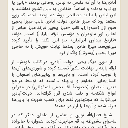
آبادی‌ها با آن ‌که ملبس به لباس روحانی بودند، «بابی یا
بهائی» بودند؛ و اساساً اعتقادی به دین تشیع نداشتند و
این لباس را بنا به مصالحی پوشیده بودند. احمد کسروی
معتقد بود که میرزا هادی دولت آبادی نایب میرزا یحیی
صبح ازل (صبح ازل، لقب «میرزا یحیی فرزند میرزا عباس از
اهالی نور مازندران و مؤسس فرقه ازلیان) است. مؤلف
«تاریخ بیداری ایرانیان» نیز این نکته را تأیید کرده
می‌نویسد: میرزا هادی بعدها نیابت خویش را به حاجی
میرزا یحیی (پسرش) واگذار کرد.
از سوی دیگر یحیی دولت آبادی، در کتاب خودش، از
فرقه بابیّه و بهائیت مکرراً تمجید کرده و شورش‌های آن‌ها
را توجیه کرده است. او بابی‌ها و بهایی‌های اصفهان را
انسان‌هایی مظلوم و بی‌پناه دانسته که توسط مراجع
دینی شیعیان (خصوصاً آقا نجفی اصفهانی) در معرض
انواع شکنجه و تلف شدن قرار گرفته‌اند. دولت‌آبادی
می‌افزاید که مجتهدین فقط برای کسب شهرت با بابی‌ها
طرف شده و آن‌ها را آزار می‌دهند!
شیخ فضل‌الله نوری و بعضی از علمای دیگر که در
ماجرای مشروطه به قم مهاجرت کردند، همواره با خانواده
دولت‌آبادی کدورت داشته‌اند. به گفته یحیی دولت‌آبادی،