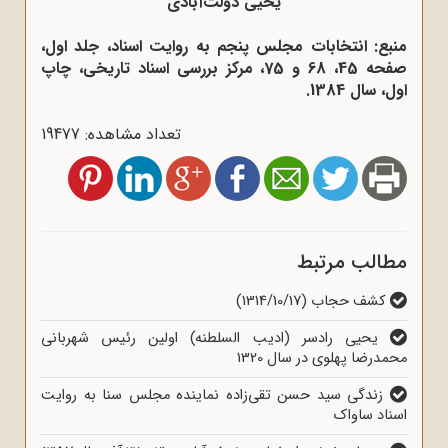
یحیی دولت‌آبادی
منبع: انتخابات مجلس پنجم به روایت اسناد، جلد اول،
صفحه 45، 68 و 75، مرکز بررسی اسناد تاریخی، چاپ
اول، سال 1384.
تعداد مشاهده: 19477
مطالب مرتبط
کشف حجاب (1314/10/17)
یحیی رادسر (ادیب السلطنه) اولین رئیس شهربانی
محمدرضا پهلوی در سال 1320
زندگی سید حسن تقی‌زاده نماینده مجلس سنا به روایت
اسناد ساواک