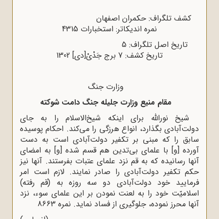
کشف تلگراف: حکمران اصفهان
نمره اندیکاتر: استخبارات 4315
تاریخ اصل تلگراف: 5
تاریخ کشف: 7 برج جَدْىْ[دی] 1302
وزارت جنگ
مقام منیع وزارت جلیله جنگ دامت شوکته
شیخ نورالله‌ براى اینکه شیخ‌الاسلام را به جاى
دولت‌آبادى بگذارد، انواع هرزگى را مى‌کند. احکام پوسیده
سابق را که مبنى بر تکفیر دولت‌آبادى است به دست
آورده [و] با علماى بى‌تدین هم قسم شده [و] به امضاى
آنها رسانیده که به قم نزد علماى عتبات بفرستند. آنها نیز
حکم تکفیر دولت‌آبادى را صادر نمایند. لازم است امر
فرمایید خود دولت‌آبادى دو سه روزه به (قم رفته)
اسلامیّت خود را به لعنت نمودن بر این علماى سوء، نزد
آنها محرز نموده، جلوگیرى از فساد نماید. نمره 8663