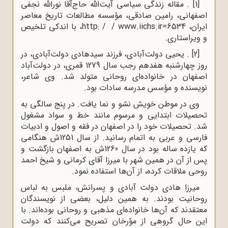
[1]
. مقاله زندگی سیاسی آیت‌الله حاج‌آقا نور‌الله نجفی
اصفهانی، رامین صادقی، مؤسسه مطالعات تاریخ معاصر
ایران، 6534
http: / / www.iichs.ir=
، با اندکی تلخیص
و ویراستاری.
[2]
. یحیی دولت‌آبادی، فرزند سیدهادی دولت‌آبادی، در
روز چهارشنبه هفدهم رجب سال 1279 قمری، در دولت‌آباد
اصفهان در خانواده‌ای روحانی متولد شد. وی شاعر،
نویسنده و مؤسس مدرسه سادات بود.
وی در موطن خویش نشو و نما یافت. در پنج سالگى به
تحصیلات ابتدایی و مرسوم مانند خط و سواد مشغول
شد. تحصیلات خود را در اصفهان در فقه و اصول و ادبیات
فارسى و عربى به اتمام رسانید. از سال 1251ش هنگامی
که یازده ساله بود در سال 1260ش به اصفهان بازگشت و
پس از آن در همین شهر با میرزا آقاى کرمانى و شیخ احمد
روحى ملاقات کرده، از آن‌ها استفاده نمود.
میرزا هادی دولت آبادی و پسرانش، ملبس به لباس
روحانیت بودند. به همین دلیل، بعضی از نویسندگان
معتقدند که آن‌ها خانواده‌ای مذهبی و روحانی بوده‌اند. با
این حال گروهی از موّرخان تصریح می‌کنند که دولت