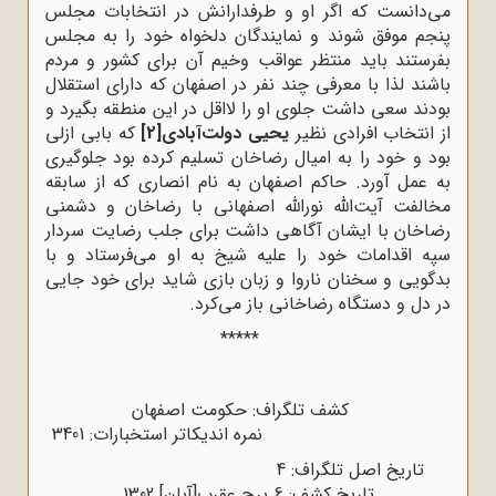
می‌دانست که اگر او و طرفدارانش در انتخابات مجلس
پنجم موفق شوند و نمایندگان دلخواه خود را به مجلس
بفرستند باید منتظر عواقب وخیم آن برای کشور و مردم
باشند لذا با معرفی چند نفر در اصفهان که دارای استقلال
بودند سعی داشت جلوی او را لااقل در این منطقه بگیرد و
از انتخاب افرادی نظیر
یحیی دولت‌آبادی
[2]
که بابی ازلی
بود و خود را به امیال رضاخان تسلیم کرده بود جلوگیری
به عمل آورد. حاکم اصفهان به نام انصاری که از سابقه
مخالفت آیت‌الله نور‌الله اصفهانی با رضاخان و دشمنی
رضاخان با ایشان آگاهی داشت برای جلب رضایت سردار
سپه اقدامات خود را علیه شیخ به او می‌فرستاد و با
بدگویی و سخنان ناروا و زبان بازی شاید برای خود جایی
در دل و دستگاه رضاخانی باز می‌کرد.
*****
کشف تلگراف: حکومت اصفهان
نمره اندیکاتر استخبارات: 3401
تاریخ اصل تلگراف: 4
تاریخ کشف: 6 برج عقرب[آبان] 1302