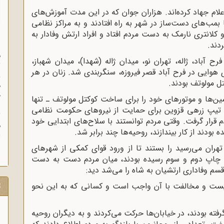
ام جهاد کرده‌اند. هزاران جوان که در این مدت آموزش‌های
بمب‌های دست‌ساز در شهر به راه افتادند و به مراکز نظامی
له بردند، کلانتری‌های 9، 10، 11، 14، 16، 17، 26 و کلانتری نارمک به دست مردم افتاد و افراد ارتش وفادار به
ردند.
س
م
آباد، ژاله، تهران نو، میدان ژاله (شهدا)، میدان شهباز،
ث
 هوایی در فرح آباد قصر فیروزه، سنگربندی شد. زنان در هر
و
 مولوتف بودند.
ه
خ
شین‌ها و موتورهای خود را برای ساخت کوکتل مولوتف ـ تنها
ب
. تیپ زرهی قزوین برای حمایت از نیروهای حکومت نظامی
ث
 قرار گرفت. وقتی مردم توانستند با سلاح‌های ابتدایی خود
م
بودند از کار بیندازند، روحیه‌ها چند برابر شد.
ش
هران می‌رسید را بستند تا از ورود قوای کمکی از شهرهای
 به چاپ دوم و سوم رسیده بودند، میان مردم دست به دست
سم وفاداری ارتشیان به شاه را می‌شد دید:
ت و مخالفت با آن واجب است و کسانی که به این نحو
ت
رفته بودند، در خیابان‌ها حرکت می‌کردند و به دیگران روحیه