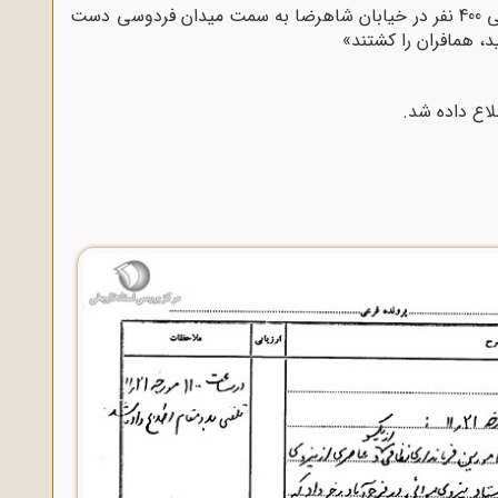
3ـ ساعت 1015 روز جارى عده‌اى در حدود 300 الى 400 نفر در خیابان شاهرضا به سمت میدان فردوسى دست
، همافران را کشتند»