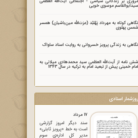
روری بر زندگانی سیاسی - اجتماعی آیت‌الله العظمی
یدابوالقاسم موسوی خویی
گاهی کوتاه به مهرداد پَهْلبُد (عزت‌الله مین‌باشیان) همسر
مس پهلوی
گاهی به زندگی پرویز خسروانی به روایت اسناد ساواک
ش نامه از آیت‌الله العظمی سید محمدهادی میلانی به
مام خمینی پیش از تبعید امام به ترکیه در سال 1343
وزشمار اسنادی
17 مرداد
سند دیگر امروز گزارشی
است به خط «پرویز ثابتی»
مدیر کل اداره‌ی سوم