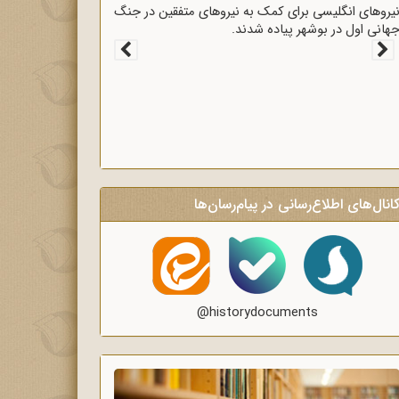
قرارداد 1919 که عملاً ایران را مستعمره انگلستان می‌کرد،
ه وسیله وثوق‌الدوله با انگلیسی‌ها امضا شد.
انال‌های اطلاع‌رسانی در پیام‌رسان‌ها
@historydocuments