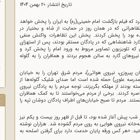
م
تاریخ انتشار: 20 بهمن 1404
س
ه 1357 تلویزیون اعلام کرد که فیلم بازگشت امام خمینی(ره) به ایران را پخش خواهد
ن
ظاهراتی که در همان روز در حمایت از شاه و بختیار در
ش
شده بود را پخش کردند. پخش این تظاهرات واکنش منفی
ارد شاهنشاهی که در پادگان مستقر بودند، پس از استهزای
ن
ه تلویزیون تصاویر مربوط به ورود امام را پخش کرد و
یروهای گارد به سالن هجوم بردند و همافران را به گلوله
ش
ا
ان پیروزی، نیروی هوائی)، مردم شرق تهران را به خیابان
م(مدرسه علوی) حمله شده است اما صدای شلیک گلوله‌ها از
ته بودند از مهلکه بگریزند، توجه مردم را به پادگان نیروی
ره کردند. برخی از مردم می‌خواستند تا به کمک همافران
نستند. مردم تا صبح خیابان‌های اطراف پادگان دوشان تپه را
ر
ز شب پیش آغاز شده بود، تا قبل از ظهر روز بیست و یکم نیز
در ساعت 10 صبح، درِ اسلحه‌خانه نیروی هوایی به روی مردم گشوده شد. هزاران نوشته
ید: «هر کس ورقه پایان خدمت دارد برای گرفتن اسلحه به