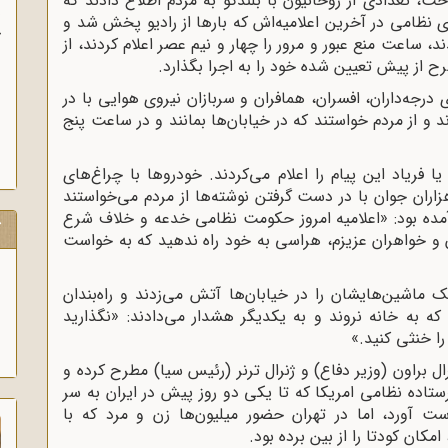
 تعدادی از روحانیون با بلندگو به مردم اطلاع دادند که
ری نظامی در آخرین اعلامیه‌اش که بارها از رادیو پخش شد و
ب
د، ساعت منع عبور و مرور را چهار و نیم عصر اعلام کردند، از
از پیش تعیین شده خود را به اجرا بگذارد.
 درجه‌داران، افسران، همافران و سربازان نیروی هوایی با در
د و از مردم خواستند که در خیابان‌ها بمانند و در ساعت پنج
ا فریاد این پیام را اعلام می‌کردند. خودروها با چراغ‌های
ان جوان با در دست گرفتن نوشته‌ها از مردم می‌خواستند
م آمده بود: «اعلامیه امروز حکومت نظامی خدعه و خلاف شرع
ک
ان و خواهران عزیزم، هراسی به خود راه ندهید که به خواست
ک ماشین‌هایشان را در خیابان‌ها آتش می‌زدند و راه‌بندان
 که به خانه نروند و به یکدیگر هشدار می‌دادند: «نگذارید
ا خنثی کنید.»
رال براون (وزیر دفاع) و ژنرال ترنر (رئیس سیا) مطرح کرده و
فرستاده نظامی امریکا که تا یکی دو روز پیش در ایران به سر
ست آورد، اما در تهران حضور میلیون‌ها زن و مرد که با
امکان کودتا را از بین برده بود.