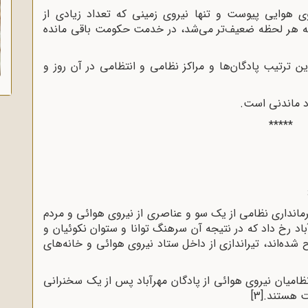
وی هوایی پیوست و تنها نیروی زمینی که تعداد زیادی از
 که هر لحظه ضعیف‌تر می‌شد، در خدمت حکومت باقی مانده
 و بدین ترتیب پادگان‌ها و مراکز نظامی و انتظامی در آن روز و
اد ماندنی است.
*****
فرماندارى نظامى از یک سو و عناصرى از نیروى هوائى و مردم
باد رخ داد که در نتیجه آن سرهنگ توانا و ستوان نکوئیان و
وح شده‌اند، تیراندازى از داخل ستاد نیروى هوائى و خانه‌هاى
0 مورخه 21 / 11 تعداد 1500 نفر از نظامیان نیروى هوائى از پادگان مهرآباد پس از یک سخنرانى
ت هستند.
[3]