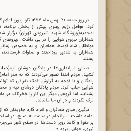
در روز جمعه 20 بهمن ما
کرد. عوامل رژیم پهلوی پیش از پخش برنامه، ت
امجدیه(ورزشگاه شهید شیرودی تهران) برگزار 
همافران نیروی هوایی را در پی داشت. نیروهای گ
موافقان شاه توسط همافران و به خصوص زمانی ک
همافران به شادی پرداختند و صلوات فرستادند، ن
بستند.
صدای تیراندازی‌ها در پادگان دوشان تپه(خیاب
کشید. مردم ابتدا تصور می‌کردند که به مقر اما
پادگان و با توجه به گزارش اندک نفراتی که توانس
هوایی جلب کرد. مردم پادگان دوشان تپه را محاص
بشتابند اما گروهی دیگر این کار را خطرناک می‌دا
ترک نکردند و در آن جا ماندند.
درگیری میان همافران و افراد گارد جاویدان که ا
ادامه داشت. سرانجام 
بر مقوا و کاغذ روی دست‌ها در سطح شهر می‌چرخ
نیروی هوایی برود.»