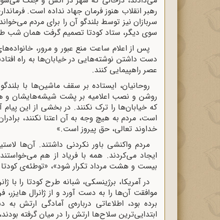
می‌دادند، درحالی که شهر در آتش و جنگ می‌سوخت،
رهبر انقلاب هنوز فرمان جهاد نداده است. فرماندا
سربازان نیز توسط بلندگو آن را برای مردم می‌خواندن
سوی دیگر، ستاد کودتا تصمیم گرفت همان شب طرح 
پس از اعلام ساعت منع عبور و مرور، خانواده‌های
دست داشتن نوشته‌هایی در خیابان‌ها به راه افتادن
عصر راهپیمایی کنند.
روحانیان، ایستاده بر سقف ماشین‌ها با بلندگو ی
روشن و نصب اعلامیه بر پشت شیشه‌هایشان و هزار
که خیابان‌ها را ترک نکنند. در بخشی از این پیا
است، مردم به هیچ وجه به آن اعتنا نکنند، برادر
خداوند تعالی، حق پیروز است.»
مردم واکنشی باور نکردنی داشتند. آن‌ها لاستی
ایجاد می‌کردند. همه با فریاد از هم می‌خواستند
بیست و هشت مرداد تکرار شود»، «توطئه‌ی کودتا ر
در آمریکا، برژینسکی، شبانه طرح کودتا را با ژان
موافقت آن‌ها را به دست آورد و از ژانرال هایزر، 
برده بود، اطلاعاتی درباره‌ی آمادگی ارتش به د
ابتدایی‌ترین سلاح‌ها ارتش را در میان گرفته بودند، 