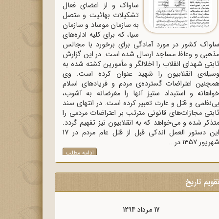
ساواک و از اعضای فعال
تشکیلات بهائیت و متصل
به سازمان موساد و سازمان
سیا، که برای کلیه اداره‌های
اواک‌ کشور در مورد آمادگی برای برخورد با مجالس
ذهبی و وعاظ مساجد ارسال شده است. در این گزارش
ابتی شهدای انقلاب را اخلالگر و مأمورین کشته شده به
سیله‌ی انقلابیون را شهید عنوان کرده است. وی
مچنین اعتراضات گسترده‌ی مردم و فریادهای اسلام
واهانه و استبداد ستیز آنها را مغرضانه به آشوب،
ی‌نظمی و قتل و غارت تعبیر کرده است. در انتهای سند
ابتی مجازات‌های قانونی مترتب بر اعتراضات مردمی را
تذکر شده و می‌خواهد که به انقلابیون نیز تفهیم گردد.
این دستور العمل اندکی قبل از قتل عام مردم در 17
هریور 1357 در...
ادامه مطلب
قویم تاریخ
17 مرداد 1298