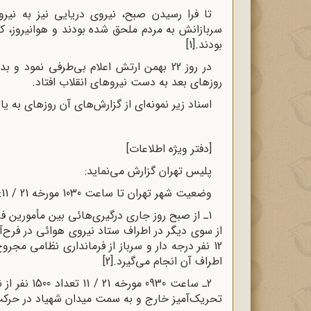
تا فرا رسیدن صبح، نیروی دریایی نیز به نیر
سربازانش به مردم ملحق شده بودند و هوانیروز،
بودند.
[1]
در روز 22 بهمن ارتش اعلام بی‌طرفی نمود
روزهای بعد به دست نیروهای انقلاب افتاد.
اسناد زیر نمونه‌ای از گزارش‌های آن روزهای به ی
[دفتر ویژه اطلاعات]
پلیس تهران گزارش می‌نماید:
وضعیت شهر تهران تا ساعت 1030 مورخه 21 / 11:
1ـ از صبح روز جارى درگیری‌هائى بین مأمورین 
از سوى دیگر در اطراف ستاد نیروى هوائى در فرح‌آ
12 نفر درجه دار و سرباز از فرماندارى نظامى مجر
اطراف آن انجام می‌گیرد.
[2]
2ـ ساعت 930
تحریک‌آمیز خارج و به سمت میدان شهیاد در حرک