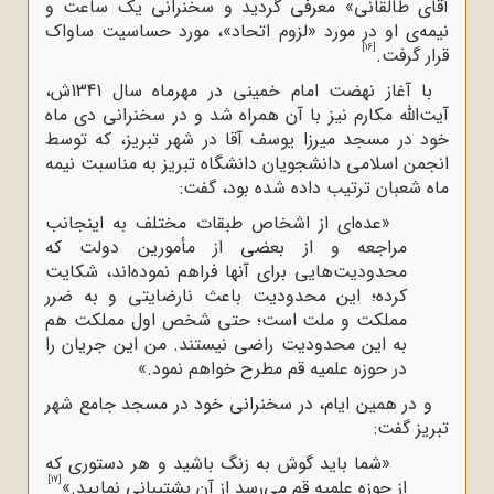
آقای طالقانی» معرفی گردید و سخنرانی یک ساعت و
نیمه‌ی او در مورد «لزوم اتحاد»، مورد حساسیت ساواک
[16]
قرار گرفت.
با آغاز نهضت امام خمینی در مهرماه سال 1341ش،
آیت‌الله‌ مکارم نیز با آن همراه شد و در سخنرانی دی ماه
خود در مسجد میرزا یوسف آقا در شهر تبریز، که توسط
انجمن اسلامی دانشجویان دانشگاه تبریز به مناسبت نیمه
ماه شعبان ترتیب داده شده بود، گفت:
«عده‌ای از اشخاص طبقات مختلف به اینجانب
مراجعه و از بعضی از مأمورین دولت که
محدودیت‌هایی برای آنها فراهم نموده‌اند، شکایت
کرده؛ این محدودیت باعث نارضایتی و به ضرر
مملکت و ملت است؛ حتی شخص اول مملکت هم
به این محدودیت راضی نیستند. من این جریان را
در حوزه علمیه قم مطرح خواهم نمود.»
و در همین ایام، در سخنرانی خود در مسجد جامع شهر
تبریز گفت:
«شما باید گوش به زنگ باشید و هر دستوری که
[17]
از حوزه علمیه قم می‌رسد از آن پشتیبانی نمایید.»