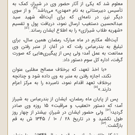
معلوم شد که یکی از آثار حضور وی در شیراز، کمک به
[49]
تأسیس دبیرستانی به نام «مهدی» می‌باشد
و از سوی
دیگر نیز، در نامه‌ای که برای آیت‌الله‌ شهید سید
عبدالحسین دستغیب ارسال نمود، دریافت پول و تقسیم
[50]
«شهریه طلاب شیرازی» را به اطلاع ایشان رساند.
آیت‌الله‌ مکارم در ماه مبارک رمضان همین سال، برای
تبلیغ به بندرعباس رفت که در آغاز، از منبر رفتن وی
ممانعت به عمل آمد؛ ولی پس از پیگیری‌هایی که صورت
گرفت، اداره کل سوم دستور داد:
«با اخذ تعهد، که برخلاف مصالح مطلبی عنوان
نکند، اجازه رفتن به منبر به وی داده شود و چنانچه
برخلاف تعهد اقدام نمود، نامبرده را به مرکز اعزام
[51]
دارند.»
پس از پایان ماه رمضان، ایشان از بندرعباس به شیراز‌
آمد؛ که دستور «تعقیب و مراقبت» 15 روزه وی صادر
[52]
گردید؛
ولی حضور ایشان در شیراز، بیشتر از چهار روز
طول نکشید و در تاریخ 28 / 10 / 1345 ش به قم
[53]
بازگشت.