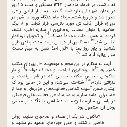
که داشت، در خرداد ماه سال 1342 دستگیر و مدت 45 روز
در زندان شهربانی بازداشت گردید. پس از آزادی راهی
شیراز شد و در روز ششم مرداد ماه هنگام ورود به شهر در
دروازه قرآن اثاثیه‌اش مورد بازرسی قرار گرفت و 8 برگ
اعلامیه با عنوان «هدف روحانیون از مبارزه اخیر» کشف
[20]
گردید به همین علت مجدداً دستگیر
و تحویل فرماندار
[21]
نظامی شد.
دستگیری او در این نوبت مدت زیادی طول
نکشید و پنج روز بعد با «قرار اخذ کفیل به مبلغ بیست
[22]
هزار ریال» آزاد شد.
آیت‌الله‌ مکارم در این موقع و موقعیت، «از پیروان مکتب
[24]
[23]
خمینی»،
«از روحانیون ناراحت و مخالف دولت»
و «از
شاگردان مخلص مکتب خمینی که در قم موقعیت و
[25]
منزلتی دارد»،
شناخته می‌شد؛ و این در حالی بود که
‌ایشان ضمن آسیب شناسی فعالیت‌های جزیره‌ای و جدا از
هم، برای ادامه مبارزه به سازماندهی فعالیت‌های فرهنگی
در راستای مبارزه با رژیم شاهنشاهی با تأکید بر مخفی
بودن آن، مشغول بود.
«تاکنون هر یک از علماء و صاحبان تقلید، روش
خاصی داشتند و حتی حوزه
های علمیه قم مشهد و