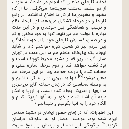
نجف، کارهای مذهبی که انجام می
داده‌اند متفاوت،
از دو سلیقه مختلف سرچشمه می
گرفته. ما از کار
مشهد و مشهدی‌ها از کار ما اطلاع نداشتند. در واقع
کار ما را دو مرحله تشکیل می
دهد، اول ایجاد نظم
و ترتیب و هماهنگی بین خودمان و در این مدت
مبارزه با دولت هم می
کنیم، تنها به طور مخفی و کم
و در ضمن، گسترش کارهای خود را از جهت آمادگی
بین مردم نیز در همین دوره خواهیم داد و شاید
ایجاد یک چاپخانه منظم هم در این مدت در تهران
عملی گردد، زیرا قم و مشهد محیط کوچک است و
زود کشف خواهد شد و دوم مرحله مبارزه علنی و
حساب شده با دولت خواهد بود. در این مرحله هم
[26]
سعی میشود
تنها به نیروی دینی متکی نباشیم و
به وسیله مجامعی که در زمان حیات آقای بروجردی
در اروپا و‌ امریکا ایجاد شده است، با اروپا و افکار
مردم آن آشنا شده و خود را به آنها نزدیک کنیم و
[27]
افکار خود را به آنها بگوییم و بفهمانیم.»
این اظهارات، که در زمان حضور ایشان در مشهد مقدس
ایراد شده بود، موجب احضار او به ساواک خراسان
[28]
گردید.
چگونگیِ این احضار و پرسش و پاسخ صورت