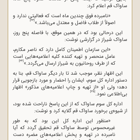
ساواک قم اعلام کرد:
«نامبرده فوق چندین ماه است که فعالیتی ندارد و
[33]
اصولاً از طلاب فاضل و معتدل می‌باشد.»
این درحالی بود که در همین موقع، با فاصله پنج روز،
ساواک شیراز در گزارشی نوشت:
«این سازمان اطمینان کامل دارد که ناصر مکارم،
عامل منحصر و تهیه
کننده کلیه اعلامیه
هایی است
[34]
که از طرف روحانیون به شیراز ارسال می
گردد.»
این اظهار نظر، موجب شد تا بار دیگر ساواک قم، بنا به
دستور اداره کل سوم، ایشان را احضار و مورد بازجویی قرار
دهد؛ ولی او «از تهیه و چاپ اعلامیه
های مذکور» اظهار
[35]
بی‌اطلاعی نمود.
اداره کل سوم ساواک که از این پاسخ ناراحت شده بود،
از شیوه‌ی برخورد ساواک قم گلایه کرد و نوشت:
«منظور این اداره کل این بود که به طور
غیرمحسوس توسط ساواک قم تحقیق گردد که آیا
نامبرده در تهیه و پخش اعلامیه
های مضره دست