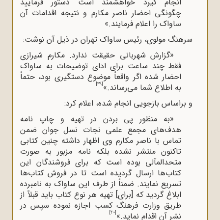
انجام گیرد خواهشمند است دستور فرمایید
چگونگی احضار ناصر مکارم و نتیجه اقدامات آن
ساواک را اعلام فرمایند.»
سرهنگ مولوی، رئیس ساواک تهران در ذیل آن نوشت:
«گزارش شهربانی حقیقت ندارد. مکارم شیرازی
فقط چند ساعت برای ادای توضیحات به ساواک
احضار شده اگر واقعاً موضوع دستگیری بود، حتماً
[39]
به اطلاع شما می
رساند.»
و براساس بازجویی انجام شده، اعلام کرد:
«به منظور پی بردن در تهیه و چاپ نامه
هدف‌های مجمع علمی نجات نسل جوان ضمن
تماس با ناصر مکارم وی اظهار داشته چنین کتابی
تاکنون منتشر نشده بلکه نامه مزبور به صورت
متحدالمآلی بوده است که برای فروشندگان این
کتاب
ها ارسال گردیده است تا در فروش کتاب‌ها
تسریع نمایند. ضمناً از طرف این ساواک به نامبرده
ابلاغ گردید که [برای] تهیه هر نوع کتاب باید قبلاً از
طریق وزارت فرهنگ کسب اجازه نموده سپس در
[40]
نشر آن اقدام نماید.»