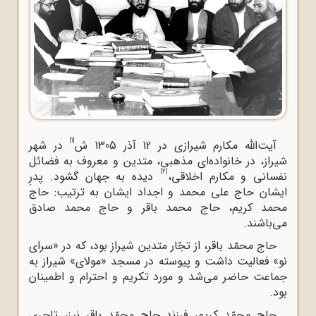
[1]
آیت‌الله مکارم شیرازى در 12 آذر 1305 ش
در شهر
شیراز، در خانواده‌ای مذهبى، متدین و معروف به فضائل
[2]
نفسانى و مکارم اخلاقی،
دیده به جهان گشود. پدرِ
ایشان حاج علی محمد و اجداد ایشان به ترتیب: حاج
محمد کریم، حاج محمد باقر و حاج محمد صادق
می‌باشند.
حاج محمّد باقر، از تجّار متدین شیراز بود، که در «سراى
نو» فعالیت داشت و پیوسته در مسجد «مولاى» شیراز به
جماعت حاضر مى‌شد و مورد تکریم و احترام و اطمینان
بود.
حاج محمّد کریم، فرزند حاج محمّد باقر نیز، تاجری