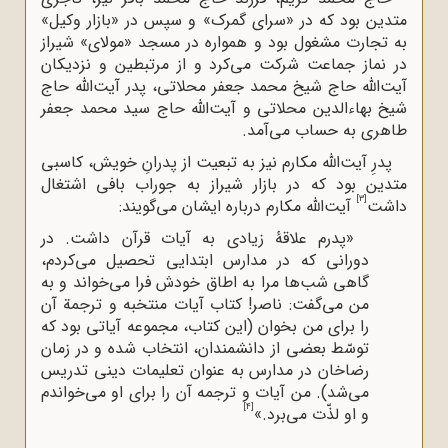
متدین بود که در «سراى گمرک» و سپس در «بازار وکیل»
به تجارت مشغول بود و همواره در مسجد «مولاى» شیراز
در نماز جماعت شرکت مى‌کرد و از مرتبطین و نزدیکان
آیت‌الله حاج شیخ محمد جعفر محلاتى، پدر آیت‌الله حاج
شیخ بهاءالدین محلاتى و آیت‌الله حاج سید محمد جعفر
طاهرى به حساب مى‌آمد.
پدرِ آیت‌الله‌ مکارم نیز به تبعیت از پدرانِ خویش، کاسبی
متدین بود که در بازار شیراز به جوراب بافی اشتغال
[3]
داشت
آیت‌الله‌ مکارم درباره ‌ایشان می‌گویند:
«پدرم علاقۀ زیادى به آیات قرآن داشت. در
دورانى که در مدارس ابتدایى تحصیل مى‌کردم،
گاهى شب‌ها مرا به اطاق خودش فرا مى‌خواند و به
من مى‌گفت: ناصر! کتاب آیات منتخبه و ترجمة آن
را براى من بخوان (این کتاب، مجموعه آیاتى بود که
توسّط بعضى از دانشمندان، انتخاب شده و در زمان
رضاخان در مدارس به عنوان تعلیمات دینى تدریس
مى‌شد). من آیات و ترجمه آن را براى او مى‌خواندم
[4]
و او لذّت مى‌برد.»