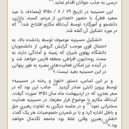
[70]
درسی به جذب جوانان اقدام نماید.
این حسینیه در تاریخ 29 / 8 / 1350 (مصادف با عید
سعید فطر)، با حضور «تعدادی از مردم، کسبه، بازاری،
[71]
دانشجو و آموزگار» توسط آیت‌الله‌ مکارم افتتاح شد؛
که
در مورد تشکیل آن گفته شد:
«تشکیل حسینیه موصوف توسط یادشده بالا، به
احتمال قوی موجب گرایش گروهی از دانشجویان
دانشگاه پهلوی شیراز، که زمینه و آمادگی دارند به
سمت روحانیون افراطی منطقه فارس خواهد شد و
در آینده نیز ‌امکان فعالیت
های مضره به طور پنهانی
[72]
در این حسینیه بعید نیست.»
و بر این اساس، دستور «نفوذ و رخنه در حسینیه»
[73]
توسط پرویز ثابتی صادر گردید.
جالب این بود که در
سفر بعدی، که در اردیبهشت ماه سال 1351 صورت گرفت،
آیت‌الله‌ مکارم با موضوع فرار مغزها، در حسینیه هدایت
[74]
سخنرانی نمود
و در جلسه دیگری به تفاوت رهبریِ حق
و باطل اشاره کرد و با بر شمردن خصوصیات هر یک گفت:
«نقش رهبری وقتی غلط بود جامعه لگدمال خواهد
[75]
بود.»