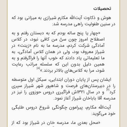
تحصیلات
هوش و ذکاوت آیت‌الله‌ مکارم شیرازی به میزانی بود که
در سنین طفولیت راهی مدرسه شد:
«چهار یا پنج ساله بودم که به دبستان رفتم و به
اصطلاح ‌امروز چون سنّ من کافى نبود، در کلاس
آمادگى شرکت کردم، مدرسه ما به نام «زینت» در
شیراز معروف بود، ولى در همان کلاس آمادگى، به
ما تعلیماتى یاد دادند که خوب آنها را فراگرفتم و به
همین دلیل بدون این که سلسله مراتب رعایت
[5]
شود، مرا به کلاس‌هاى بالاتر بردند.»
ایشان پس از پایان دوران ابتدایی، سیکل اول متوسطه
را در دبیرستان‌های فرصت و شاهپور شهر شیراز سپری
[6]
کرد
و در سال 1321ش فراگیری دروس حوزوی را نیز در
مدرسه آقا باباخان شیراز آغاز نمود.
آیت‌الله‌ مکارم، پیرامون چگونگی شروع دروس طلبگی
خود می‌گوید:
«محل بعدى ما، مدرسه خان در شیراز بود که از