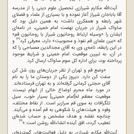
آیت‌الله‌ مکارم شیرازی تحصیل علوم دینی را از مدرسه
آقا باباخان شیراز آغاز نموده و با بسیاری از علماء و فضلای
شهر رابطه و همفکری داشت؛ به همین دلیل بود که
ساواک شیراز در جریان نهضت امام خمینی، در نامه‌ای
ایشان را «وسیله ارتباط روحانیون شیراز با روحانیون قم»
[18]
که «بین علمای قم نفوذ و محبوبیت» دارد، معرفی کرد
و
در این رابطه، نامه‌ی وی به آقای مجدالدین مصباحی را که
در آن، به تبیین موقعیت امام خمینی و شرایط موجود
پرداخته بود، برای اداره کل سوم ساواک ارسال کرد:
«وضع قم و تهران از نظر جریان‌های روز، شل کن
سفت کن دارد. دیروز یکی از دوستان ما را به نام
آقای حجتی کرمانی گرفته‌اند و به تهران فرستاده‌اند.
در مورد ماه محرم اوضاع خالی از ابهام نیست،
موقعیت معظم له[امام خمینی] بسیار خوب، سیل
تلگرافات به سوی قم سرازیر است. از نقاط مختلف،
وفود و هیئت‌های با شکوهی به قم آمده و می‌آیند.
چنانچه نقشه و هدف مشخص و حساب شده‌ای
[19]
تعقیب گردد، افق آینده انشاءالله روشن است.»
آیت‌الله‌ مکارم شیرازی به دلیل فعالیت‌های گسترده‌ای