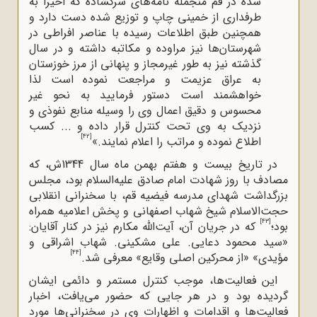
شده در قم منجمله نامه
های سرگشاده که اخیراً به
طرفداری از خمینی چاپ و توزیع شده دست دارد و
همچنین طبق اطلاعات رسیده با عناصر افراطی در
شهرستان
ها نیز مراوده و مکاتبه داشته و در سال
گذشته نیز به طور غیرمجاز و پنهانی از مرز خوزستان
به عراق عزیمت و مراجعت نموده است لذا
خواهشمند است دستور فرمایید به نحو غیر
محسوس و دقیق اعمال وی را وسیله منابع نفوذی و
نزدیک به وی تحت کنترل قرار داده و ... کسب
[42]
اطلاع نموده و مراتب را اعلام نمایند.»
در تاریخ بیست و هفتم بهمن ماه سال 1344ش، که
مصادف با روز شهادت ‌امام صادق علیه‌السلام بود، مجلس
بزرگداشت شهدای مدرسه فیضیه قم، با سخنرانی انقلابی
حجت‌الاسلام شیخ شهاب اصفهانی و پخش اعلامیه همراه
[43]
بود؛
که در جریان آن، آیت‌الله‌ مکارم نیز در کنار آقایان:
«سید محمود دعایی. علی مشکینی. شهاب اشراقی و
[44]
مؤیدی» «از محرکین اصلی وقایع» معرفی شد.
این فعالیت‌ها، موجب کنترل مستمر و دائمی ایشان
گردیده بود و در هر جایی که حضور می‌یافت، اخبار
فعالیت‌ها و اقدامات و اظهارات وی در سخنرانی‌ها مورد