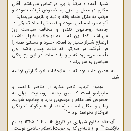
شیراز‌ آمده و مرتباً با وی در تماس می‌باشم. آقای
مکارم در محل و منزل به خصوص توقف ننموده و
مرتب به منزل علماء رفته و دید و بازدید می
نماید...
آنچه من احساس نموده‌ام، قصدش ایجاد تحرکی در
جامعه روحانیون تندرو و مخالف سیاست روز
می
باشد. کما این که... به اینجانب اظهار داشت
اوضاع شیراز بسیار بد است، خمود و سستی همه را
فرا گرفته، در صورتی که نباید چنین باشد. وی
تأسف می
خورد که چرا باید ملت در این پژمردگی
سیاسی به سر برند.»
به همین علت بود که در ملاحظات این گزارش نوشته
شد:
«بدون تردید ناصر مکارم از عناصر ناراحت و
ماجراجو است که بین جامعه روحانیت ایران به
خصوص قم، مقام و موقعیتی دارد و چنانچه شرایط
زمان و مکان ایجاب نماید، از هیچگونه تحریکی
[47]
فروگذار نخواهد بود.»
آیت‌الله‌ مکارم شیرازی در تاریخ 14 / 4 / 1345 به قم
[48]
بازگشت
و از نامه‌ای که به حجت‌الاسلام خادمی نوشت،