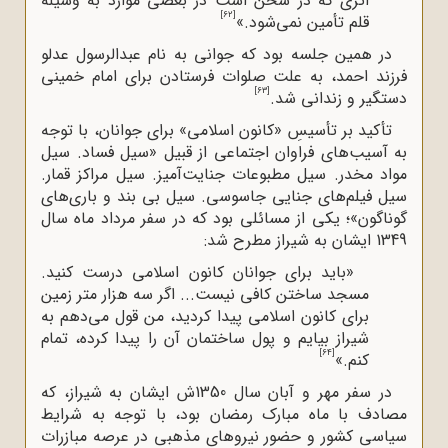
اثری که در سخن است در بعضی موارد به وسیله
[62]
قلم تأمین نمی‌شود.»
در همین جلسه بود که جوانی به نام عبدالرسول عدلو
فرزند احمد، به علت صلوات فرستادن برای امام خمینی
[63]
دستگیر و زندانی شد.
تأکید بر تأسیسِ «کانون اسلامی» برای جوانان، با توجه
به آسیب‌های فراوان اجتماعی از قبیل «سیل فساد. سیل
مواد مخدر. سیل مطبوعات جنایت‌آمیز. سیل مراکز قمار.
سیل فیلم‌های جنایی جاسوسی. سیل بی ‌بند و باری‌های
گوناگون»؛ یکی از مسائلی بود که در سفر مرداد ماه سال
1349 ایشان به شیراز مطرح شد:
«باید برای جوانان کانون اسلامی درست کنید.
مسجد ساختن کافی نیست... اگر سه هزار متر زمین
برای کانون اسلامی پیدا کردید، من قول می‌دهم به
شیراز بیایم و پول ساختمان آن را پیدا کرده، تمام
[64]
کنم.»
در سفر مهر و آبان سال 1350ش ایشان به شیراز، که
مصادف با ماه مبارک رمضان بود، با توجه به شرایط
سیاسی کشور و حضور نیروهای مذهبی در عرصه مبازرات