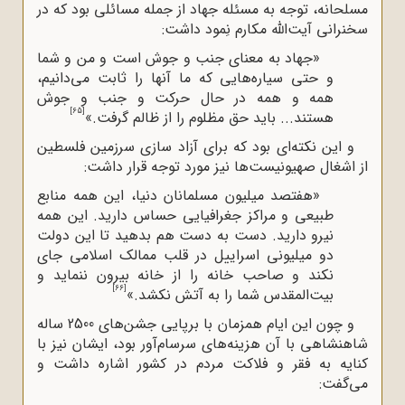
مسلحانه، توجه به مسئله جهاد از جمله مسائلی بود که در
سخنرانی آیت‌الله‌ مکارم نِمود داشت:
«جهاد به معنای جنب و جوش است و من و شما
و حتی سیاره‌هایی که ما آنها را ثابت می‌دانیم،
همه و همه در حال حرکت و جنب و جوش
[65]
هستند... باید حق مظلوم را از ظالم گرفت.»
و این نکته‌ای بود که برای آزاد‌ سازی سرزمین فلسطین
از اشغال صهیونیست‌ها نیز مورد توجه قرار داشت:
«هفتصد میلیون مسلمانان دنیا، این همه منابع
طبیعی و مراکز جغرافیایی حساس دارید. این همه
نیرو دارید. دست به دست هم بدهید تا این دولت
دو میلیونی اسراییل در قلب ممالک اسلامی جای
نکند و صاحب خانه را از خانه بیرون ننماید و
[66]
بیت
المقدس شما را به آتش نکشد.»
و چون این ایام همزمان با برپایی جشن‌های 2500 ساله
شاهنشاهی با آن هزینه‌های سرسام‌آور بود، ایشان نیز با
کنایه به فقر و فلاکت مردم در کشور اشاره داشت و
می‌گفت: