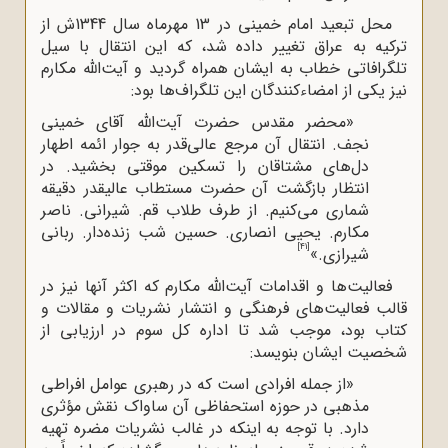
محل تبعید امام خمینی در 13 مهرماه سال 1344ش از
ترکیه به عراق تغییر داده شد، که ‌این انتقال با سیل
تلگرافاتی خطاب به ‌ایشان همراه گردید و آیت‌الله‌ مکارم
نیز یکی از‌ امضاءکنندگان این تلگراف‌ها بود:
«محضر مقدس حضرت آیت
الله آقای خمینی
نجف. انتقال آن مرجع عالی
قدر به جوار ائمه اطهار
دل
های مشتاقان را تسکین موقتی بخشید. در
انتظار بازگشت آن حضرت مستطاب عالیقدر دقیقه
‌شماری می
کنیم. از طرف طلاب قم. شیرانی. ناصر
مکارم. یحیی انصاری. حسین شب
زنده
دار. ربانی
[41]
شیرازی.»
فعالیت‌ها و اقدامات آیت‌الله‌ مکارم که اکثر آنها نیز در
قالب فعالیت‌های فرهنگی و انتشار نشریات و مقالات و
کتاب بود، موجب شد تا اداره کل سوم در ارزیابی از
شخصیت ایشان بنویسد:
«از جمله افرادی است که در رهبری عوامل افراطی
مذهبی در حوزه استحفاظی آن ساواک نقش مؤثری
دارد. با توجه به اینکه در غالب نشریات مضره تهیه