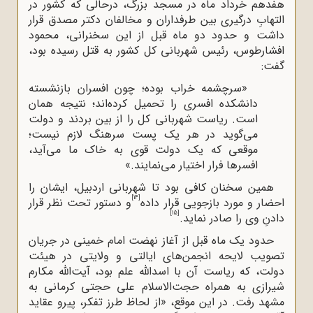
هفدهم خرداد ماه در مسجد بزرگ، درحالی که کشور در
التهابِ درگیری بین طرفداران و مخالفان دکتر مصدق قرار
داشت و حدود دو ماه قبل از این سخنرانی، محمود
افشارطوس، رئیس شهربانی کل کشور به قتل رسیده بود،
گفت:
«سرچشمه خراب بوده؛ چون افسران بازنشسته
دانشکده افسری را تحمیل کرده‌اند؛ نتیجه همان
است. ریاست شهربانی کل را از بین بردند و دولت
می‌گوید در هر یک پست سرهنگ لازم نیست؛
موقعی که یک دولت قوی به خاک ما می‌آید،
افسرها فرار اختیار می‌نمایند.»
همین سخنان کافی بود تا شهربانی اردبیل، ایشان را
[14]
احضار و مورد بازجویی قرار داده
و دستور تحت نظر قرار
[15]
دادنِ وی را صادر نماید.
حدود یک ماه قبل از آغاز نهضت امام خمینی در جریان
تصویب لایحه انجمن‌های ایالتی و ولایتی در هیئت
دولت، که ریاست آن با اسدالله علم بود، آیت‌الله‌ مکارم
شیرازی به همراه حجت‌الاسلام علی حجتی کرمانی به
مشهد رفت. در این موقع، «از لحاظ طرز تفکر، پیرو عقاید