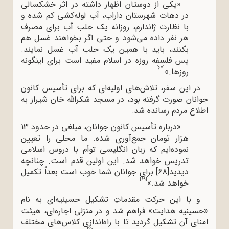
«یکی از دوستان اظهار داشته در اثر خشکسالی
در دهات شهرستان داراب، آب لوله‌کشی کم شده و
با نظارت ژاندارم، روزانه یک حلب
آب برای مصرف
هر نفر داده می‌شود و حتی اگر بخواهند غسل هم
بکنند، باید با همین یک حلب آب غسل نمایند.
پس فلسفه روزه در اسلام مفید است برای اینگونه
[67]
روز
ها.»
در این سفر، تلاش‌های اولیه‌ای که برای تأسیس کانون
جوانان صورت گرفته بود، در مسجد شکرالله خان شیراز به
اطلاع مردم رسانده شد:
«درباره تأسیس کانون جوانان، مبلغی در حدود 13
هزار تومان جمع
آوری شده. ما محلی را تعیین
نموده‌ایم که زبان انگلیسی توأم با دروس اسلامی
تدریس خواهد شد. این اولین قدم است. چنانچه
دیدید
[68]
برای جوانان شما خوب است بعداً تکمیل
[69]
خواهد شد.»
و با این حرکت مقدماتِ تشکیل حسینیه‌ای به نام
«حسینیه هدایت» فراهم شد و در منزلی اجاره‌ای، هیئت
‌امنای آن تشکیل گردید تا با راه‌اندازی کلاس‌های مختلف