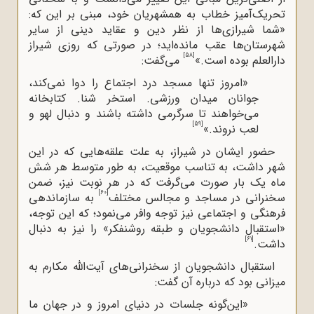
تحریک‌آمیز خطاب به همشهریان خود، مبنی بر این که:
«شما شیرازی‌ها از نظر دین و عقاید دینی از سایر
شهرستان
ها عقب مانده
اید؛ در صورتی که روزی شیراز
[58]
دارالعلم بوده است.»
می‌گفت:
«امروز تنها مسجد درد اجتماع را دوا نمی
کند،
جوانان میدان ورزشی. استخر شنا. کتابخانه
می
خواهند تا سرگرمی داشته باشند و دنبال لهو و
[59]
لعب نروند.»
حضور ایشان در شیراز، به علت علقه‌هایی که در این
شهر داشت، به تناسب موقعیت، به طور متوسط هر شش
ماه یک بار صورت می‌گرفت که در هر نوبت نیز، ضمن
[60]
سخنرانی در مساجد و مجالس مختلف
به سازماندهی
فرهنگی و اجتماعی نیز توجه وافر می‌نمود؛ که این توجه،
«استقبال دانشجویان و طبقه روشنفکر» را نیز به دنبال
[61]
داشت.
استقبال دانشجویان از سخنرانی‌های آیت‌الله‌ مکارم به
میزانی بود که درباره آن گفت:
«این‌گونه جلسات در دنیای ‌امروز و در جهان ما