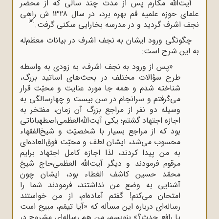
آیت‌الله‌ مکارم پس از مدت چند سالی که از محضر
علمای حوزه علمیه قم بهره برد، در سال 1328 ش راهی
[12]
نجف ‌اشرف گردید و در مدرسه بخارایی سکنی گرفت.
چگونگی ورود ایشان به نجف اشرف در بیانات معظم‌له
به این شرح است:
«پس از ورود به نجف اشرف، به زودى به واسطه
طرح سؤالات مختلف در بحث‌هاى اساتید بزرگ،
شناخته شدم و همه جا مورد عنایت و محبّت قرار
مى‌گرفتم و سرانجام در سن بیست و چهارسالگى به
وسیله دو نفر از مراجع بزرگ آن زمان، مفتخر به
اجازه اجتهاد گشتم؛ یکى آیت‌الله‌العظمى‌اصطهباناتى
بود که از مراجع بسیار با شخصیّت و شیخ‌الفقهاء
محسوب مى‌شد، ایشان لطف و محبّت فوق‌العاده‌اى
به من پیدا کردند، لذا اجازه کامل اجتهاد برایم
مرقوم فرمودند و دیگر آیت‌الله العظمى‌حاج شیخ
محمّد حسین کاشف الغطاء بود، ایشان چون
آشنایى به وضع من نداشتند، فرمودند شما را
امتحان مى‌کنم! گفتم آماده‌ام، از من خواستند
رساله‌اى درباره این مسأله که «آیا تیمّم، مبیح است
یا رافع حدث؟» بنویسم، من هم رساله‌اى مشروح در