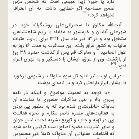
دارد یا خیر؟ زیرا طبیعی است که شخص مزبور
ضمن مصاحبه اگر خطایی داشته به آن اعتراف
[36]
نخواهد کرد.»
آیت‌الله‌ مکارم با سخنرانی‌های روشنگرانه خود در
شهرهای آبادان و خرمشهر به مقابله با رژیم شاهنشاهی
مشغول بود و در 13 تیر ماه سال 1344 برای زیارت عتبات
عالیات به کشور عراق رفت، این مسافرت به مدت 16 روز به
[37]
طول انجامید
و ساواک قم پس از گذشت حدود 38 روز
از بازگشت وی از عراق، ایشان را دستگیر و به تهران اعزام
[38]
نمود.
در این نوبت نیز اداره کل سوم ساواک از شیوه‌ی برخورد
با ایشان ابراز ناراحتی کرد و در نامه‌ای نوشت:
«با توجه به اهمیت موضوع و اینکه در نامه
پیروی بالا و طی مذاکرات حضوری با نماینده آن
ساواک خاطرنشان شده بود که به منظور پی بردن
به فعالیت
های مضره ناصر مکارم و نحوه فعالیت
وی در تهیه و چاپ و توزیع نشریه نجات نسل جوان
و سایر نشریات مضره اصلح است ترتیبی داده شود
که اقدامات عملیاتی آن ساواک کاملاً غیر محسوس