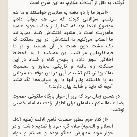
گرفته، به نقل از آیت‌الله‌ مکارم، به این شرح است:
«‌امروز ما را دو دفعه به سازمان خواستند و ما هم
رفتیم. سؤالاتی کردند که من هم جواب دادم.
موضوع اینجا بود که شما را از جانب حوزه علمیه
مأموریت است در مشهد اغتشاش کنید. نمی
دانند
ما انقلاب می
کنیم نه اغتشاش. در این مملکت که
یک مشت دون
همت در آن هستند و بر ما
فرمانفرمایی می
کنند، این مملکت را به انحطاط
اخلاقی سوق داده و پلیدی گناه و فساد در این
مملکت راه یافته و تاریکی تجاوز و معصیت
به‌اندرونش کام کشیده. آری در این موقعیت مردانی
به پا خاستند ولی آنها با زور سرنیزه‌ها نگذاشتند
[29]
آنچه که باید و شاید بیان دارند.»
در همین زمان بود که وی از جوارِ بارگاه ملکوتی حضرت
رضا علیه‌السلام ، نامه‌ای برای اظهار ارادت به امام خمینی
نوشت:
«از کنار حرم مطهر حضرت ثامن الائمه (علیه آلاف
السلام و التحیه) سلام گرم خود را تقدیم داشته و در
جوار مرقد مطهرش دعاگو بوده و هستم و دوام