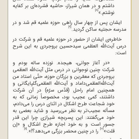
داشتم و در همان شیراز، حاشیه فشرده‌اى بر کفایه
[8]
نوشتم.»
ایشان پس از چهار سال راهی حوزه علمیه قم شد و در
[9]
مدرسه حجتیه ساکن گردید.
خاطره‌ی ایشان از حضور در حوزه علمیه قم و شرکت در
درس آیت‌الله‌ العظمی سیدحسین بروجردی به این شرح
است:
«در آغاز جوانى، هیجده. نوزده ساله بودم و
شرکت چنین نوجوانى در درس مثل آیت‌الله العظمى‌
بروجردى که معمّرین و بزرگان حوزه، حتّى استاد من
آیت‌الله‌العظمى‌داماد و آیت‌الله العظمى‌گلپایگانى و
همچنین امام راحل (قدّس سرّه) در آن شرکت
داشتند، کمى ‌عجیب بود، مخصوصاً زمانى که به
خود شجاعت طرح اشکال در اثناى درس را مى‌دادم،
مسأله عجیب‌تر به نظر مى‌رسید و شاید بعضى به
خود مى‌گفتند: این پسربچه شیرازى چرا این قدر
جسور است و به خود اجازه طرح اشکال و «إن
[11]
[10]
قلت»
را در چنین محضر بزرگى مى‌دهد؟!».