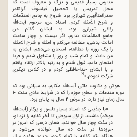
مدارس بسیار قدیمى ‌و بزرگ و معروف است که
محل تدریس یا تحصیل فیلسوف گرانقدر
صدرالمتألّهین شیرازى بود. شروع به جامع المقدّمات
و شرح الأمثله کردم. استاد من، مرحوم آیت‌الله
ربّانى شیرازى بود، به ایشان گفتم من
جامع المقدّمات ندارم، اگر بیست و چهار ساعت‌
امانت بدهى، مطالعه مى‌کنم و ‌امثله و شرح الامثله
را یک روزه با مطالعه، ‌امتحان مى‌دهم، ایشان به
من دادند و تمام شب و روز را مشغول شدم و فردا
‌امتحان دادم، قبول شدم و به رتبه بالاتر ارتقاء یافتم
و با ایشان خداحافظى کردم و در کلاس دیگرى
[7]
شرکت نمودم.»
هوش و ذکاوت ذاتی آیت‌الله‌ مکارم، به میزانی بود که
دوره مقدمات و سطح حوزه را که در شرایط عادی مدت 10
سال زمان نیاز دارد، در عرض 4 سال به پایان برد.
«با جدّیتى که استاد بسیار دلسوز و پرکار (آیت‌الله
موحّد) داشت، از اوّل سیوطى تا آخر کفایه را نزد او،
در مدّت چهار سال خواندم، همان درسى که ‌امروز در
حوزه‌ها در مدّت ده سال خوانده مى‌شود و
هنگامى‌که کفایه را تمام کردم، حدود هفده سال