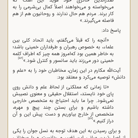
صدرالدین حائری خود مؤید این است که
می
خواسته و می
خواهند اصلاً کمال بی
شرمی را به
کار برند. مردم هم حال ندارند و روحانیون هم از هم
فاصله می
گیرند.»
پاسخ داد:
«آنچه را که قبلاً می
گفتم، باید اتحاد کلی بین
علماء، به خصوص رهبران و طرفداران خمینی
باشد؛
به خاطر همین بود که‌امروز همه چیز که اطراف کلمه
[56]
خمینی دور می
زند باید سانسور و کنترل شود.»
آیت‌الله‌ مکارم در این زمان، مخاطبان خود را به «علم و
دانش» توصیه می‌کرد و معتقد بود:
«تا زمانی که مملکتی از لحاظ علم و دانش روی
پای خود نایستد، استقلال حقیقی و معنوی نصیبش
نمی
شود. چرا ما باید احتیاج به متخصص خارجی
داشته باشیم و برای بستن چند پیچ و مهره،
متخصص از خارج بیاوریم و دست پیش این و آن
[57]
دراز کنیم.»
و برای رسیدن به این هدف توجه به نسل جوان را یکی
از اصلی‌ترین مبانی این تغییر می‌دانست و با سخنانی