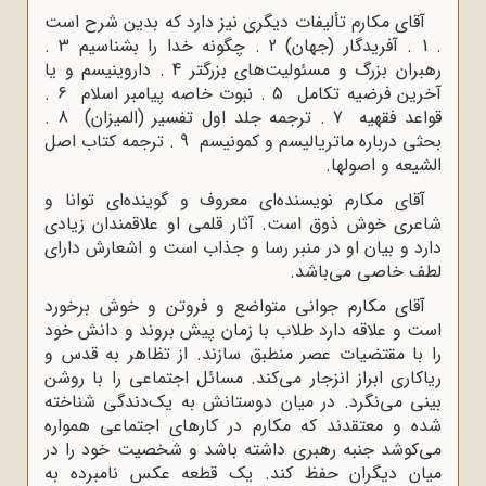
آقای مکارم تألیفات دیگری نیز دارد که بدین شرح است
. 1 . آفریدگار (جهان) 2 . چگونه خدا را بشناسیم 3 .
رهبران بزرگ و مسئولیت‌های بزرگتر 4 . داروینیسم و یا
آخرین فرضیه تکامل 5 . نبوت خاصه پیامبر اسلام 6 .
قواعد فقهیه 7 . ترجمه جلد اول تفسیر (المیزان) 8 .
بحثی درباره ماتریالیسم و کمونیسم 9 . ترجمه کتاب اصل
الشیعه و اصولها.
آقای مکارم نویسنده‌ای معروف و گوینده‌ای توانا و
شاعری خوش ‌ذوق است. آثار قلمی او علاقمندان زیادی
دارد و بیان او در منبر رسا و جذاب است و اشعارش دارای
لطف خاصی می‌باشد.
آقای مکارم جوانی متواضع و فروتن و خوش برخورد
است و علاقه دارد طلاب با زمان پیش بروند و دانش خود
را با مقتضیات عصر منطبق سازند. از تظاهر به قدس و
ریاکاری ابراز انزجار می‌کند. مسائل اجتماعی را با روشن
بینی می‌نگرد. در میان دوستانش به یک‌دندگی شناخته
شده و معتقدند که مکارم در کارهای اجتماعی همواره
می‌کوشد جنبه رهبری داشته باشد و شخصیت خود را در
میان دیگران حفظ کند. یک قطعه عکس نامبرده به