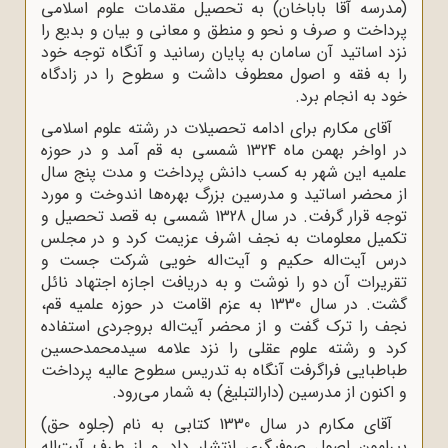
(مدرسه آقا باباخان) به تحصیل مقدمات علوم اسلامی
پرداخت و صرف و نحو و منطق و معانی و بیان و بدیع را
نزد اساتید آن سامان به پایان رسانید و آنگاه توجه خود
را به فقه و اصول معطوف داشت و سطوح را در زادگاه
خود به انجام برد.
آقای مکارم برای ادامه تحصیلات در رشته علوم اسلامی
در اواخر بهمن ماه 1324 شمسی به قم آمد و در حوزه
علمیه این شهر به کسب دانش پرداخت و مدت پنج سال
از محضر اساتید و مدرسین بزرگ بهره‌ها اندوخت و مورد
توجه قرار گرفت. در سال 1328 شمسی به قصد تحصیل و
تکمیل معلومات به نجف اشرف عزیمت کرد و در مجلس
درس آیت‌اله حکیم و آیت‌اله خویی شرکت جست و
تقریرات آن دو را نوشت و به دریافت اجازه اجتهاد نائل
گشت. در سال 1330 به عزم اقامت در حوزه علمیه قم،
نجف را ترک گفت و از محضر آیت‌اله بروجردی استفاده
کرد و رشته علوم عقلی را نزد علامه سیدمحمدحسین
طباطبایی فراگرفت آنگاه به تدریس سطوح عالیه پرداخت
و اکنون از مدرسین (دارالتبلیغ) به شمار می‌رود.
آقای مکارم در سال 1330 کتابی به نام (جلوه حق)
پیرامون اصول صوفیگری انتشار داد و از طرف آیت‌اله