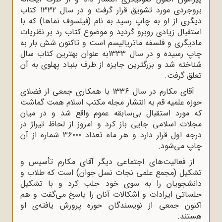
بروجردی مورد تشویق قرار گرفت و در سال 1332 کتاب
دیگری از او به چاپ رسید به نام (فیلسوف نماها) که با
استقبال زیادی روبرو گردید و موضوع کتاب رد بر نظریات
مادیگری و فلسفه ماتریالیسم است و تاکنون شش بار به
چاپ رسیده و در سال 1333به عنوان بهترین کتاب سال
شناخته شد و بزرگترین جایزه از طرف بنیاد پهلوی به آن
تعلق گرفت.
آقای مکارم در سال 1336 با همکاری جمعی از فضلای
حوزه علمیه قم به انتشار مجله مکتب اسلام همت گماشت
که مورد استقبال بی‌سابقه عموم واقع شد و در میان
مجلات اسلامی جایی باز کرد و امروز از لحاظ تیراژ در
درجه اول قرار دارد و هر ماه تعداد 36000 شماره از آن
چاپ می‌شود.
از فعالیت‌های اجتماعی دیگر آقای مکارم تأسیس و
تشکیل (مجمع علمی نجات نسل جوان) است که طلاب و
دانشجویان را به سوی خود جلب کرد و با تشکیل
جلساتی ایرادات و اشکالات آنان را پاسخ می‌گفت و هم
اکنون جمعی از نویسندگان حوزه پرورش یافته‌ی او
هستند.