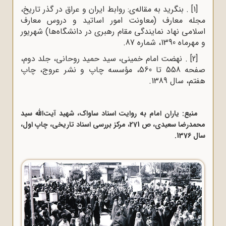
[1]
. بنگرید به مقاله‌ی: روابط ایران و عراق در گذر تاریخ،
مجله معارف (معاونت امور اساتید و دروس معارف
اسلامی نهاد نمایندگی مقام رهبری در دانشگاه‌ها) شهریور
و مهرماه 1390، شماره 87.
[2]
. نهضت امام خمینی، سید حمید روحانی، جلد دوم،
صفحه 558 تا 560، مؤسسه چاپ و نشر عروج، چاپ
هفتم، سال 1389.
منبع: یاران امام به روایت اسناد ساواک، شهید آیت‌الله سید
محمدرضا سعیدی، ص 271، مرکز بررسی اسناد تاریخی، چاپ اول،
سال 1376.