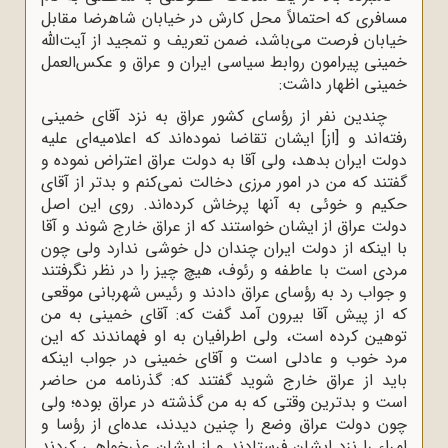
مسافری که احتمالاً محل کارش در خیابان شاهرضا مقابل
خیابان فرصت می‌باشد، ضمن تعریف و تمجید از آیت‌الله
خمینی پیرامون روابط سیاسی ایران و عراق و عکس‌العمل
خمینی اظهار داشت:
چندین نفر از رؤسای کشور عراق به نزد آقای خمینی
رفته‌اند و [از] ایشان تقاضا نموده‌اند که اعلامیه‌ای علیه
دولت ایران بدهد، ولی آقا به دولت عراق اعتراض نموده و
گفتند که من در امور مرزی دخالت نمی‌کنم و بدتر از آقای
حکیم و خوئی به آنها پرخاش کرده‌اند. روی این اصل
دولت عراق از ایشان خواستند که از عراق خارج شوند و آقا
با اینکه از دولت ایران چندان دل خوشی ندارد ولی چون
مردی است با عاطفه و رئوف، هیچ چیز را در نظر نگرفتند
و جواب رد به رؤسای عراق دادند و رئیس شهربانی موقعی
که از پیش آقا بیرون آمد گفت که: آقای خمینی به من
توهین کرده است، ولی اطرافیان به او فهماندند که این
مرد خوب و عادلی است و آقای خمینی در جواب اینکه
باید از عراق خارج شوید گفتند که: گذرنامه من حاضر
است و بدترین وقتی که به من گذشته در عراق بوده؛ ولی
چون دولت عراق وضع را چنین دیدند، عده‌ای از رؤسا و
امراء را نزد ایشان فرستادند و از ایشان عذرخواهی کردند