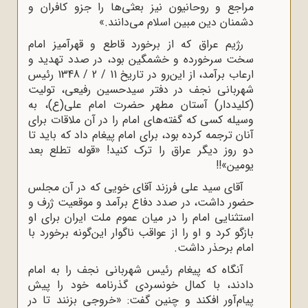
مراجع و روحانیون نیز بعثی‌ها را جزو کافران و
دشمنان دین مبین اسلام می‌دانند.»
رژیم عراق که از برخورد قاطع و قهر‌آمیز امام
سخت سرخورده و خشمگین بود، در صدد تهدید و
ارعاب برآمد، از این‌رو در تاریخ 11 / 2 / 1348 رئیس
شهربانی نجف در دفتر سیدحسین رفیعی، تولیت
(کلیددار) آستان مطهر حضرت امام علی(ع)، به
وسیله کسی که گفته‌های امام را در آن ملاقات برای
آنان ترجمه کرده بود، برای امام پیغام داد که باید تا
دو روز دیگر عراق را ترک کنید! «قوله تطلع بعد
‌یومین»!!
آقای سید علی فرزند آقای خویی که در آن مجلس
حضور داشت، در صدد دفاع برآمد و موقعیت ژرف و
استثنایی امام را در میان عموم ملت ایران برای او
بازگو کرد و او را از عواقب ناگوار این‌گونه برخورد با
امام برحذر داشت.
آنگاه که پیغام رئیس شهربانی نجف را به امام
دادند، با کمال خونسردی گذرنامه خود را پیش
پیام‌آور افکند و چنین گفت: «خروجی بزنند تا در