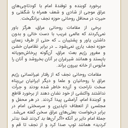
برخورد کوبنده و توفندة امام با کودتاچی‌های
عراق موجی از شادی و شعف همراه با شگفتی و
حیرت در محافل روحانی حوزه نجف برانگیخت.
برخی از مقامات روحانی عراق، هرگز باور
نمی‌کردند که عالمی غریب با دست خالی و بدون
داشتن یاور و پشتیبان ـ که حتی از طرف زعمای
حوزه نجف یاری نمی‌شود ـ در برابر نظامیان خشن
و مغرور رژیم بعث عراق، آن‌گونه پرخاش‌جویانه
بایستد و همانند شیرغران بر آنان بخروشد و آنان را
مأیوس از خانه بیرون براند.
مقامات روحانی نجف که از رفتار غیرانسانی رژیم
عراق با روحانیان و علما و دیگر ایرانیان بی‌پناه
سخت ناراحت و آزرده خاطر شده بودند و جرأت
نداشتند واکنشی از خود نشان دهند از برخورد قاطع
و کوبندة امام، آرامشی پیدا کردند. در هر محفل و
مجلسی از انعطاف ‌ناپذیری و سرسختی امام در
برابر درخواست بعثی‌های عراق سخن گفته می‌شد.
جملة امام دایر بر آنکه
«اگر آن‌ها بد کردند شما بدتر
کردید»
همانند توپ صدا کرد و از نجف تا قم و