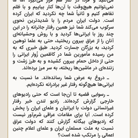
می‌کنید و فردا در کنار هم قرار می‌گیرد اما ما
نمی‌توانیم هیچ‌وقت با آن‌ها کنار بیاییم و با ظلم
تفاهم کنیم و ثانیاً شما چه نکردید که ایران کرده
است. دولت ایران مردم را با شدیدترین نحوی
سرکوب می‌کند شما نیز همین رفتار جائرانه را در این
چند روز با ایرانی‌ها کردید و با روش وحشیانه‌ای
آنان را از عراق بیرون ریختید، حتی به علما توهین
کردید، به بزرگان جسارت کردید. طبق خبری که به
من رسیده مأمورین شما در کاظمین زُوار ایرانی را
حتی از داخل حمام بیرون کشیده و به طرز زشت و
زننده‌ای در ماشین‌ها ریخته، به سر مرز برده‌اند.
ـ دروغ به عرض شما رسانده‌اند. ما نسبت به
ایرانی‌ها هیچ‌گونه رفتار غیر برادرانه نکرده‌ایم.
ـ رسوایی قضیه تا آن‌جا است که حتی رادیوهای
خارجی گزارش کرده‌اند. رادیو لندن خبر رفتار
غیر‌انسانی دولت با ایرانیان و علمای ایران را پخش
کرده است. آیا برای مقامات عراقی شرم‌آور نیست
که رادیوهای بیگانه گزارش کنند که دولت عراق
نسبت به ملت مسلمان ایران و علمای اعلام چنین
اعمالی را مرتکب شده‌ است؟