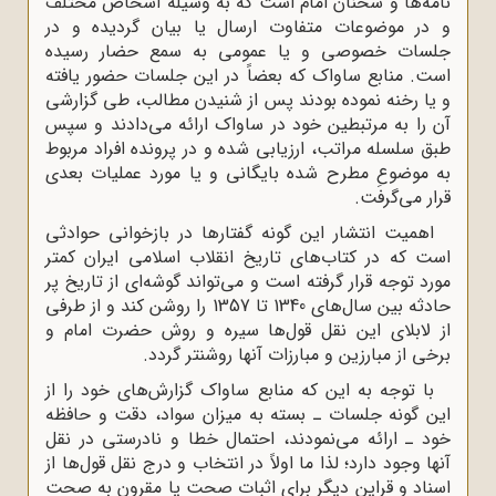
نامه‌ها و سخنان امام است که به وسیله اشخاص مختلف
و در موضوعات متفاوت ارسال یا بیان گردیده و در
جلسات خصوصی و یا عمومی به سمع حضار رسیده
است. منابع ساواک که بعضاً در این جلسات حضور یافته
و یا رخنه نموده بودند پس از شنیدن مطالب، طی گزارشی
آن را به مرتبطین خود در ساواک ارائه می‌دادند و سپس
طبق سلسله مراتب، ارزیابی شده و در پرونده افراد مربوط
به موضوعِ مطرح شده بایگانی و یا مورد عملیات بعدی
قرار می‌گرفت.
اهمیت انتشار این گونه گفتارها در بازخوانی حوادثی
است که در کتاب‌های تاریخ انقلاب اسلامی ایران کمتر
مورد توجه قرار گرفته است و می‌تواند گوشه‌ای از تاریخ پر
حادثه بین سال‌های 1340 تا 1357 را روشن کند و از طرفی
از لابلای این نقل قول‌ها سیره و روش حضرت امام و
برخی از مبارزین و مبارزات آنها روشنتر گردد.
با توجه به این که منابع ساواک گزارش‌های خود را از
این گونه جلسات ـ بسته به میزان سواد، دقت و حافظه
خود ـ ارائه می‌نمودند، احتمال خطا و نادرستی در نقل
آنها وجود دارد؛ لذا ما اولاً در انتخاب و درج نقل قول‌ها از
اسناد و قراین دیگر برای اثبات صحت یا مقرون به صحت