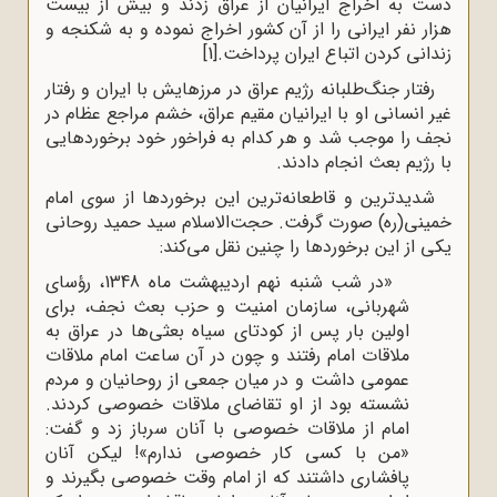
دست به اخراج ایرانیان از عراق زدند و بیش از بیست
هزار نفر ایرانی را از آن کشور اخراج نموده و به شکنجه و
زندانی کردن اتباع ایران پرداخت.
[1]
رفتار جنگ‌طلبانه رژیم عراق در مرزهایش با ایران و رفتار
غیر انسانی او با ایرانیان مقیم عراق، خشم مراجع عظام در
نجف را موجب شد و هر کدام به فراخور خود برخوردهایی
با رژیم بعث انجام دادند.
شدیدترین و قاطعانه‌ترین این برخوردها از سوی امام
خمینی(ره) صورت گرفت. حجت‌الاسلام سید حمید روحانی
یکی از این برخوردها را چنین نقل می‌کند:
«در شب شنبه نهم اردیبهشت ماه 1348، رؤسای
شهربانی، سازمان امنیت و حزب بعث نجف، برای
اولین بار پس از کودتای سیاه بعثی‌ها در عراق به
ملاقات امام رفتند و چون در آن ساعت امام ملاقات
عمومی داشت و در میان جمعی از روحانیان و مردم
نشسته بود از او تقاضای ملاقات خصوصی کردند.
امام از ملاقات خصوصی با آنان سرباز زد و گفت:
«من با کسی کار خصوصی ندارم»! لیکن آنان
پافشاری داشتند که از امام وقت خصوصی بگیرند و