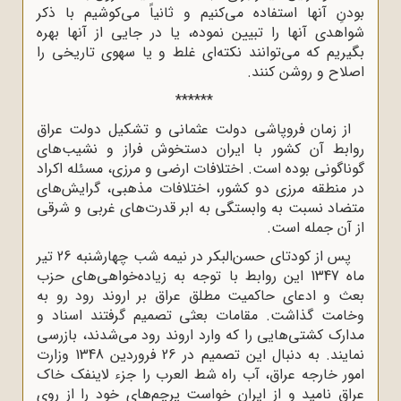
بودنِ آنها استفاده می‌کنیم و ثانیاً می‌کوشیم با ذکر
شواهدی آنها را تبیین نموده، یا در جایی از آنها بهره
بگیریم که می‌توانند نکته‌ای غلط و یا سهوی تاریخی را
اصلاح و روشن کنند.
******
از زمان فروپاشی دولت عثمانی و تشکیل دولت عراق
روابط آن کشور با ایران دستخوش فراز و نشیب‌های
گوناگونی بوده است. اختلافات ارضی و مرزی، مسئله اکراد
در منطقه مرزی دو کشور، اختلافات مذهبی، گرایش‌های
متضاد نسبت به وابستگی به ابر قدرت‌های غربی و شرقی
از آن جمله است.
پس از کودتای حسن‌البکر در نیمه شب چهارشنبه 26 تیر
ماه 1347 این روابط با توجه به زیاده‌خواهی‌های حزب
بعث و ادعای حاکمیت مطلق عراق بر اروند رود رو به
وخامت گذاشت. مقامات بعثی تصمیم گرفتند اسناد و
مدارک کشتی‌هایی را که وارد اروند رود می‌شدند، بازرسی
نمایند. به دنبال این تصمیم در 26 فروردین 1348 وزارت
امور خارجه عراق، آب راه شط العرب را جزء لاینفک خاک
عراق نامید و از ایران خواست پرچم‌های خود را از روی