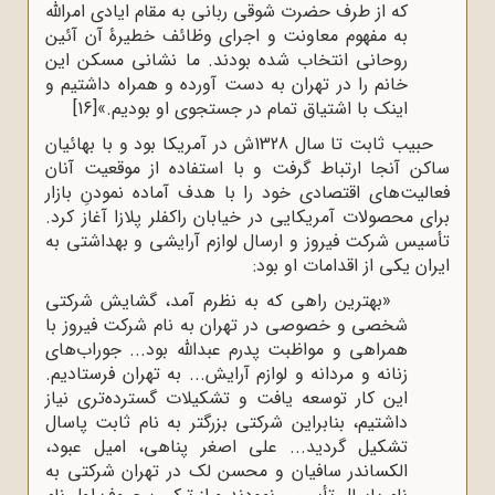
که از طرف حضرت شوقی ربانی به مقام ایادی امرالله
به مفهوم معاونت و اجرای وظائف خطیرۀ آن آئین
روحانی انتخاب شده بودند. ما نشانی مسکن این
خانم را در تهران به دست آورده و همراه داشتیم و
اینک با اشتیاق تمام در جستجوی او بودیم.»
[16]
حبیب ثابت تا سال 1328ش در آمریکا بود و با بهائیان
ساکن آنجا ارتباط گرفت و با استفاده از موقعیت آنان
فعالیت‌های اقتصادی خود را با هدف آماده نمودنِ بازار
برای محصولات آمریکایی در خیابان راکفلر پلازا آغاز کرد.
تأسیس شرکت فیروز و ارسال لوازم آرایشی و بهداشتی به
ایران یکی از اقدامات او بود:
«بهترین راهی که به نظرم آمد، گشایش شرکتی
شخصی و خصوصی در تهران به نام شرکت فیروز با
همراهی و مواظبت پدرم عبدالله بود... جوراب‌های
زنانه و مردانه و لوازم آرایش... به تهران فرستادیم.
این کار توسعه یافت و تشکیلات گسترده‌تری نیاز
داشتیم، بنابراین شرکتی بزرگتر به نام ثابت پاسال
تشکیل گردید... علی اصغر پناهی، امیل عبود،
الکساندر سافیان و محسن لک در تهران شرکتی به