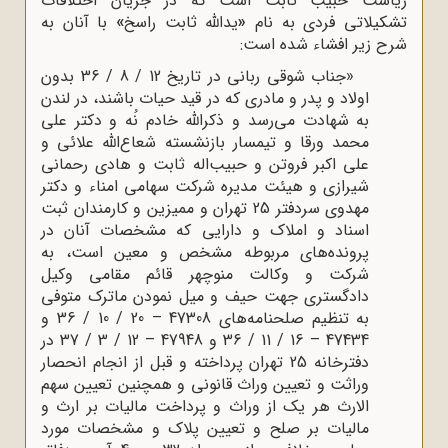
ریاست حبیب ثابت است که در جریان اختلافات
تشکیلاتی فردی به نام
«
یدالله ثابت راسخ
»
با آنان به
شرح زیر افشاء شده است:
«جناب شوقی ربانی در تاریخ 12 / 8 / 36 بدون
اولاد و پدر و مادری که در قید حیات باشند، در لندن
به شهادت می‌رسد و ذکرالله خادم نُه و دکتر علی
محمد ورقا و تیمسار بازنشسته شعاع‌الله علائی و
علی اکبر فروتن و حبیب‌اله ثابت و هادی رحمانی
شیرازی و هیئت مدیره شرکت سهامی امناء و دکتر
مهدوی سردفتر 25 تهران و ممیزین و کارمندان ثبت
اسناد و املاک و دارایی که مشخصات آنان در
پرونده‌های مربوطه مشخص و معین است، به
شرکت و وکالت منوچهر قائم مقامی وکیل
دادگستری جهت حیف و میل نمودن ماترک متوفی
به تنظیم صلحنامه‌های 47308 – 20 / 10 / 36 و
47434 – 16 / 11 / 36 و 47948 – 12 / 3 / 37 در
دفترخانه 25 تهران پرداخته و قبل از انجام انحصار
وراثت و تعیین وراث قانونی و همچنین تعیین سهم
الارث هر یک از وراث و پرداخت مالیات بر ارث و
مالیات بر صلح و تعیین پلاک و مشخصات مورد