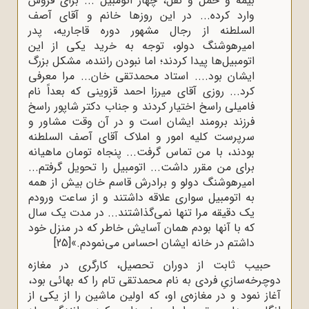
بیمه و حمل و نقل، چهار اتومبیل ... برای فروش
وارد کرده... در این روزها خانم و آقای آصف
السلطنه از رجال مشهور دوره قاجاریه، پدر
امیرهوشنگ دولو، توجه به خرید یکی از این
اتومبیل‌ها پیدا کردند؛ اما نبودن راننده، مشکل بزرگ
ایشان بود.... استاد محمدتقی خان... مرا معرفی
کرد... روزی آقای میرزا احمد قزوینی که بعداً نام
فامیلی راسخ اختیار کردند و جناب دکتر شاپور راسخ
فرزند برومند ایشان است و در آن وقت مشاور و
سرپرست کلیه امور و املاک آقای آصف السلطنه
بودند، با من تماس گرفت... پنجاه تومان ماهیانه
برای من مقرر داشت... اتومبیل را تحویل گرفتم...
امیرهوشنگ دولو و برادرش قاسم خان بیش از همه
به اتومبیل سواری علاقه داشتند و از ساعت ورودم
یک دقیقه مرا تنها نمی‌گذاشتند... در مدت یک سال
که با آنها بودم همان آسایش خاطر که در منزل خود
داشتم در خانه ایشان احساس می‌نمودم.»
[25]
حبیب ثابت از دوران تحصیل، کارگری در مغازه
دوچرخه‌سازیِ فردی به نام محمدتقی تام را که بهائی بود،
آغاز نمود و در مغازه‌ی او، که اولین ماشین را از یکی از