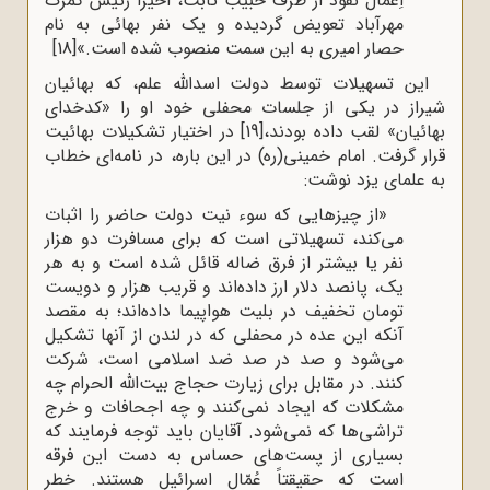
اِعمال نفوذ از طرف حبیب ثابت، اخیراً رئیس گمرک
مهرآباد تعویض گردیده و یک نفر بهائی به نام
حصار امیری به این سمت منصوب شده است.»
[18]
این تسهیلات توسط دولت اسدالله علم، که بهائیان
شیراز در یکی از جلسات محفلی خود او را «کدخدای
بهائیان» لقب داده بودند،
[19]
در اختیار تشکیلات بهائیت
قرار گرفت. امام خمینی(ره) در این باره، در نامه‌ای خطاب
به علمای یزد نوشت:
«از چیزهایى که سوء نیت دولت حاضر را اثبات
مى‌کند، تسهیلاتى است که براى مسافرت دو هزار
نفر یا بیشتر از فرق ضاله قائل شده است و به هر
یک، پانصد دلار ارز داده‌اند و قریب هزار و دویست
تومان تخفیف در بلیت هواپیما داده‌اند؛ به مقصد
آنکه این عده در محفلى که در لندن از آنها تشکیل
مى‌شود و صد در صد ضد اسلامى است، شرکت
کنند. در مقابل براى زیارت حجاج بیت‌الله الحرام چه
مشکلات که ایجاد نمى‌کنند و چه اجحافات و خرج
‌تراشی‌ها که نمى‌شود. آقایان باید توجه فرمایند که
بسیارى از پست‌هاى حساس به دست این فرقه
است که حقیقتاً عُمّال اسرائیل هستند. خطر