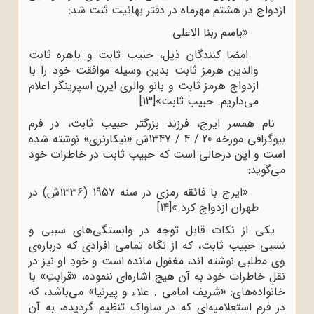
ازدواج در هشتم مهرماه در دفتر بهائیت ثبت شد:
«باسم ربنا الاعلی
امضا کنندگان ذیل، حبیب ثابت و باهره ثابت
والدین هرمز ثابت بدین وسیله موافقت خود را با
ازدواج هرمز ثابت و بانو والری ایرن اسپرینگر اعلام
می‌داریم. حبیب ثابت»
[13]
نام همسر ایرج، فرزند بزرگتر حبیب ثابت، در فرم
بیوگرافی مورخه 20 / 4 / 1347ش
«
نیکارنری
»
نوشته شده
است و این درحالی است که حبیب ثابت در خاطرات خود
می‌گوید:
«ایرج با فائقه رمزی در سنه 1957 (1336ش) در
طهران ازدواج کرد.»
[14]
یکی از نکات قابل توجه در وابستگی‌های سببی و
نسبی حبیب ثابت، که از نگاه تمامی افرادی که درباره‌ی
وی مطلبی نوشته اند، مغفول مانده است و خودِ او نیز در
نقلِ خاطرات خود به آن هیچ اشاره‌ای ننموده،
«
قرابتِ
»
با
خانواده‌های:
«
شریف امامی . علاء و پیرنیا
»
می‌باشد، که
در فرم استعلامیه‌ای که در ساواک تنظیم گردیده، به آن