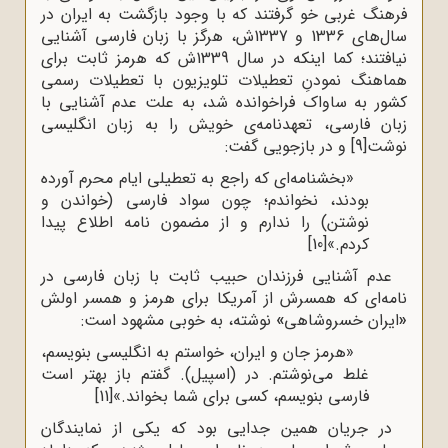
فرهنگ غربی خو گرفتند که با وجود بازگشت به ایران در
سال‌های 1336 و 1337ش، هرگز با زبان فارسی آشنایی
نیافتند؛ کما اینکه در سال 1339ش که هرمز ثابت برای
هماهنگ نمودنِ تعطیلات تلویزیون با تعطیلات رسمی
کشور به ساواک فراخوانده شد، به علت عدم آشنایی با
زبان فارسی، تعهدنامه‌ی خویش را به زبان انگلیسی
نوشت
[9]
و در بازجویی گفت:
«بخشنامه‌ای که راجع به تعطیلی ایام محرم آورده
بودند، نخواندم؛ چون سواد فارسی (خواندن و
نوشتن) را ندارم و از مضمون نامه اطلاع پیدا
کردم.»
[10]
عدم آشنایی فرزندان حبیب ثابت با زبان فارسی در
نامه‌ای که همسرش از آمریکا برای هرمز و همسر اولش
«
ایران خسروشاهی
»
نوشته، به خوبی مشهود است:
«هرمز جان و ایران، خواستم به انگلیسی بنویسم،
غلط می‌نوشتم. در (اسپیل). گفتم باز بهتر است
فارسی بنویسم، کسی برای شما بخواند.»
[11]
در جریان همین جدایی بود که یکی از نمایندگان