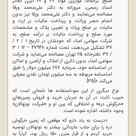
صلح، برخلاف موازین مواد 32 و 40 آیین دفاتر
اسناد رسمی، مزورانه به دکتر علی‌محمد ورقا
مصالحه می‌نمایند و دکتر علی‌محمد ورقا نیز بدون
انجام حصر وراثت و پرداخت مالیات بر ارث و
مالیات بر صلح وراث و تعیین پلاک و مشخصات
مورد صلح و پرداخت مالیات بر درآمد صلح، به
شرکت سهامی امناء که خودشان در تاریخ 1 / 2 /
37 تشکیل می‌دهند، تحت شماره 47948 – 12 / 3
/ 37 دفترخانه 25 تهران مصالحه می‌نماید و شرکت
سهامی امناء بدون ذکری از املاک و اراضی و اماکن
در اساسنامه خود، سرمایه 287 میلیون دولار را طبق
اساسنامه مربوطه به سه میلیون تومان نقدی معرفی
می‌کند.»
[35]
نوع دیگری از این سوءاستفاده ها نامه‌ای است که
حبیب ثابت در آن به جریان خرید و فروش زمین‌های
«
خرگوش دره
»
و اختلافی که بین او و
«
شرکت نونهالان
»
وجود داشته، اشاره نموده است:
«درست به یاد دارم که موقعی که زمین خرگوش
دره را برای جلب عایداتی بیشتر به نونهالان توصیه
خرید کردم و از قرار متری 150 ریال بود، کراراً به