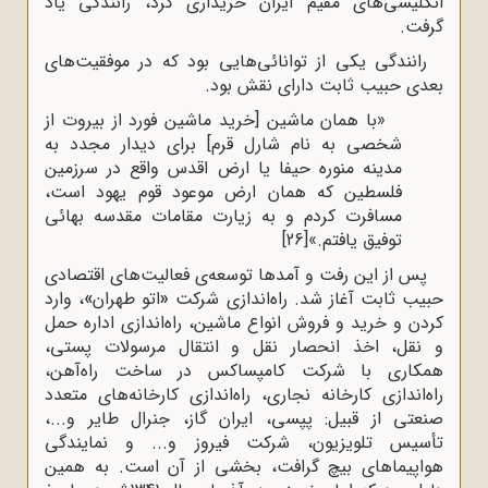
انگلیسی‌های مقیم ایران خریداری کرد، رانندگی یاد
گرفت.
رانندگی یکی از توانائی‌هایی بود که در موفقیت‌های
بعدی حبیب ثابت دارای نقش بود.
«با همان ماشین [خرید ماشین فورد از بیروت از
شخصی به نام شارل قرم] برای دیدار مجدد به
مدینه منوره حیفا یا ارض اقدس واقع در سرزمین
فلسطین که همان ارض موعود قوم یهود است،
مسافرت کردم و به زیارت مقامات مقدسه بهائی
توفیق یافتم.»
[26]
پس از این رفت و آمدها توسعه‌ی فعالیت‌های اقتصادی
حبیب ثابت آغاز شد. راه‌اندازی شرکت
«
اتو طهران
»
، وارد
کردن و خرید و فروش انواع ماشین، راه‌اندازی اداره حمل
و نقل، اخذ انحصار نقل و انتقال مرسولات پستی،
همکاری با شرکت کامپساکس در ساخت راه‌آهن،
راه‌اندازی کارخانه نجاری، راه‌اندازی کارخانه‌های متعدد
صنعتی از قبیل: پپسی، ایران گاز، جنرال طایر و...،
تأسیس تلویزیون، شرکت فیروز و... و نمایندگی
هواپیماهای بیچ گرافت، بخشی از آن است. به همین