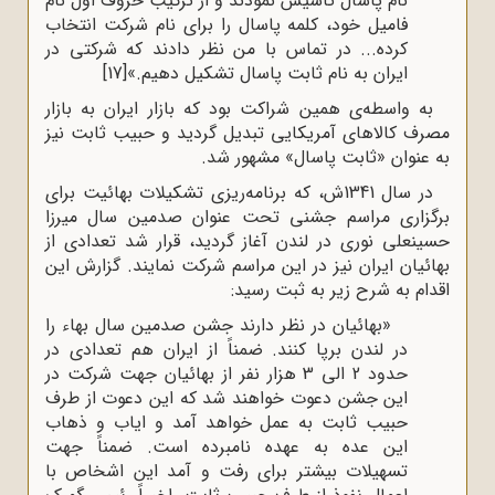
نام پاسال تأسیس نمودند و از ترکیب حروف اول نام
فامیل خود، کلمه پاسال را برای نام شرکت انتخاب
کرده... در تماس با من نظر دادند که شرکتی در
ایران به نام ثابت پاسال تشکیل دهیم.»
[17]
به واسطه‌ی همین شراکت بود که بازار ایران به بازار
مصرف کالاهای آمریکایی تبدیل گردید و حبیب ثابت نیز
به عنوان «ثابت پاسال» مشهور شد.
در سال 1341ش، که برنامه‌ریزی تشکیلات بهائیت برای
برگزاری مراسم جشنی تحت عنوان صدمین سال میرزا
حسینعلی نوری در لندن آغاز گردید، قرار شد تعدادی از
بهائیان ایران نیز در این مراسم شرکت نمایند. گزارش این
اقدام به شرح زیر به ثبت رسید:
«بهائیان در نظر دارند جشن صدمین سال بهاء را
در لندن برپا کنند. ضمناً از ایران هم تعدادی در
حدود 2 الی 3 هزار نفر از بهائیان جهت شرکت در
این جشن دعوت خواهند شد که این دعوت از طرف
حبیب ثابت به عمل خواهد آمد و ایاب و ذهاب
این عده به عهده نامبرده است. ضمناً جهت
تسهیلات بیشتر برای رفت و آمد این اشخاص با