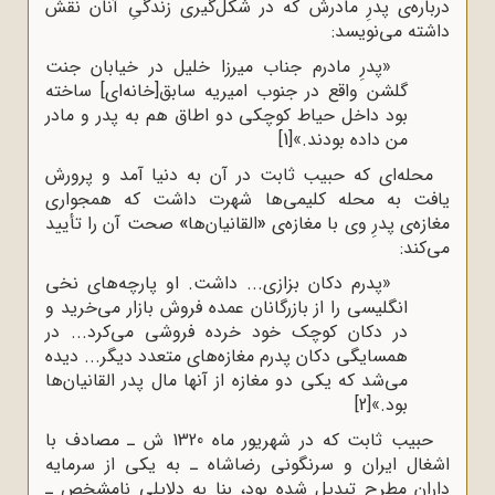
درباره‌ی پدرِ مادرش که در شکل‌گیری زندگیِ آنان نقش
داشته می‌نویسد:
«پدرِ مادرم جناب میرزا خلیل در خیابان جنت
گلشن واقع در جنوب امیریه سابق[خانه‌ای] ساخته
بود داخل حیاط کوچکی دو اطاق هم به پدر و مادر
من داده بودند.»
[1]
محله‌ای که حبیب ثابت در آن به دنیا آمد و پرورش
یافت به محله کلیمی‌ها شهرت داشت که همجواری
مغازه‌ی پدرِ وی با مغازه‌ی
«
القانیان‌ها
»
صحت آن را تأیید
می‌کند:
«پدرم دکان بزازی... داشت. او پارچه‌های نخی
انگلیسی را از بازرگانان عمده فروش بازار می‌خرید و
در دکان کوچک خود خرده فروشی می‌کرد... در
همسایگی دکان پدرم مغازه‌های متعدد دیگر... دیده
می‌شد که یکی دو مغازه از آنها مال پدر القانیان‌ها
بود.»
[2]
حبیب ثابت که در شهریور ماه 1320 ش ـ مصادف با
اشغال ایران و سرنگونی رضاشاه ـ به یکی از سرمایه
داران مطرح تبدیل شده بود، بنا به دلایلی نامشخص ـ