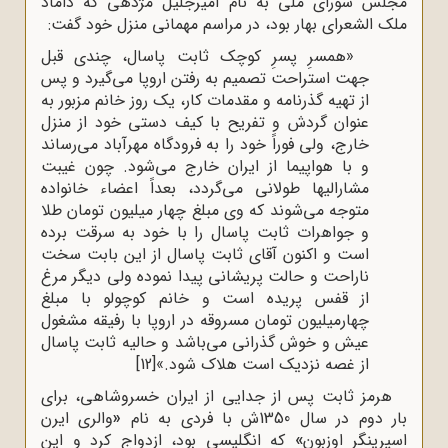
مجلس شورای ملی به نام امیرجلیل مژدهی که داماد
ملک الشعرای بهار بود، در مراسم مهمانی منزل خود گفت:
«همسرِ پسرِ کوچک ثابت پاسال، چندی قبل
جهت استراحت تصمیم به رفتن اروپا می‌گیرد و پس
از تهیه گذرنامه و مقدمات کار، یک روز خانم مزبور به
عنوان گردش و تفریح با کیف دستی خود از منزل
خارج، ولی فوراً خود را به فرودگاه مهرآباد می‌رساند
و با هواپیما از ایران خارج می‌شود. چون غیبت
مشارالیها طولانی می‌گردد، بعداً اعضاء خانواده
متوجه می‌شوند که وی مبلغ چهار میلیون تومان طلا
و جواهرات ثابت پاسال را با خود به سرقت برده
است و اکنون آقای ثابت پاسال از این بابت سخت
ناراحت و حالت پریشانی پیدا نموده ولی دیگر مرغ
از قفس پریده است و خانم کوچولو با مبلغ
چهارمیلیون تومان مسروقه در اروپا با رفیقه مشغول
عیش و خوش گذرانی می‌باشد و حالیه ثابت پاسال
از غصه نزدیک است هلاک شود.»
[12]
هرمز ثابت پس از جدایی از ایران خسروشاهی، برای
بار دوم در سال 1350ش با فردی به نام
«
والری ایرن
اسپرینگر اوزبون
»
که انگلیسی بود، ازدواج کرد و این