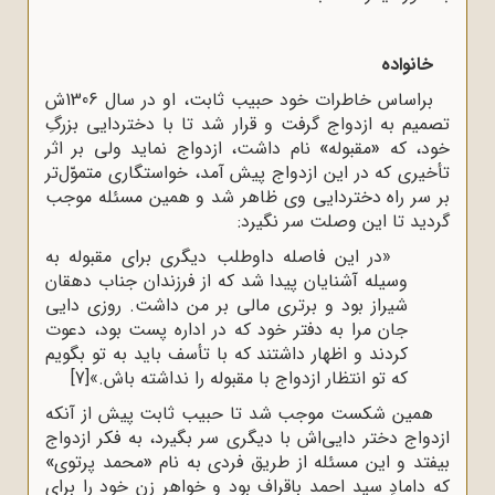
خانواده
براساس خاطرات خود حبیب ثابت، او در سال 1306ش
تصمیم به ازدواج گرفت و قرار شد تا با دختردایی بزرگِ
خود، که
«
مقبوله
»
نام داشت، ازدواج نماید ولی بر اثر
تأخیری که در این ازدواج پیش آمد، خواستگاری متموّل‌تر
بر سر راه دختردایی وی ظاهر شد و همین مسئله موجب
گردید تا این وصلت سر نگیرد:
«در این فاصله داوطلب دیگری برای مقبوله به
وسیله آشنایان پیدا شد که از فرزندان جناب دهقان
شیراز بود و برتری مالی بر من داشت. روزی دایی
جان مرا به دفتر خود که در اداره پست بود، دعوت
کردند و اظهار داشتند که با تأسف باید به تو بگویم
که تو انتظار ازدواج با مقبوله را نداشته باش.»
[7]
همین شکست موجب شد تا حبیب ثابت پیش از آنکه
ازدواج دختر دایی‌اش با دیگری سر بگیرد، به فکر ازدواج
بیفتد و این مسئله از طریق فردی به نام
«
محمد پرتوی
»
که دامادِ سید احمد باقراف بود و خواهر زنِ خود را برای