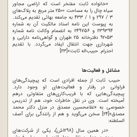
«خانواده ثابت مفتخر است که اراضی مجاور
سیاه چال را به مساحت 2500 متر مربع به پلاک‌های
3 / 297 و 1 / 433 به جامعه بهائی تقدیم می‌کند.
به پیوست این نامه اسناد مالکیت آن به شماره
239394 و 249756 به انضمام وکالت نامه شماره
92053 دفترخانه 25 طهران و گواهی‌نامه دارایی و
شهرداری جهت انتقال ایفاد می‌گردد. با تقدیم
احترام. حبیب‌اله ثابت»
[23]
مشاغل و فعالیت‌ها
حبیب ثابت از جمله افرادی است که پیچیدگی‌های
فراوانی در رفتار و فعالیت‌های او وجود دارد.
پیچیدگی‌هایی که با فریب‌کاری‌های متفاوتی درهم
آمیخته است. وی در نقل خاطرات خود، هم از تدریس
خصوصی به
«
غلامحسین مصدق در منزل دکتر محمد
مصدق»
[24]
سخن می‌گوید و هم از رانندگی برای آصف
السلطنه:
«در همین سال (1298ش)، یکی از شرکت‌های