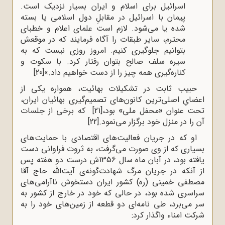
اسرائیل براى اسلام و ایران بسیار نزدیک است.
پیمان با اسرائیل در مقابلِ دول اسلامى یا بسته
شده یا مى‌شود. لازم است علماى اعلام و خطباى
محترم، سایر طبقات را آگاه فرمایند که در موقعش
بتوانیم جلوگیرى کنیم. امروز روزى نیست که به
سیره سلف صالح بتوان رفتار کرد. با سکوت و
کناره‌گیرى همه چیز را از دست خواهیم داد.»
[20]
حبیب ثابت در تشکیلات بهائیت، همواره یکی از
اعضایِ اصلی‌ترین کانون‌های تصمیم‌گیری بهائیان ایران،
تحت عنوان
«
محفل ملی
»
بود،
[21]
که برخی از جلسات
آن را در منزل خود برگزار می‌نمود.
[22]
او که در جریان فعالیت‌های اقتصادی با حمایت‌های
بسیاری که از وی صورت می‌گرفت، به ثروت فراوانی دست
یافته بود، در آبان ماه سال 1356ش درست دو هفته پس
از آنکه در جریان مرگ شهادت‌گونه‌ی آیت‌الله حاج آقا
مصطفی خمینی (ره) کشور ایران دستخوش ناآرامی‌های
سراسری شده بود، در حالی که خود در خارج از کشور به
سر می‌برد، طی نامه‌ای دو قطعه از زمین‌های خود را به
شرکت امناء واگذار کرد: