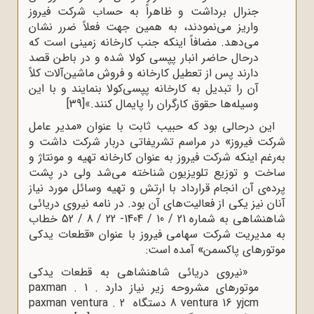
جنرال برداشت و ظاهراً به حساب شرکت فیروز
واریز می‌نمودند، به همین جهت فعلاً ضرر نشان
می‌دهد. مضافاً اینکه جنب کارخانه زمینی است که
درحال حاضر انبار پپسی کولا شده و در باطن قصد
دارند پس از تعطیل کارخانه و فروش ماشین‌آلات کلاً
آن را تبدیل به کارخانه پپسی‌کولا بنمایند و با این
وسیله‌ها حقوق کارگران را پایمال کنند.»
[39]
این درحالی بود که حبیب ثابت با عنوان
«
مدیر عامل
شرکت فیروز
»
در مراسم تشریفاتی دربار شرکت داشت و
به‌رغم اینکه شرکت فیروز به عنوان کارخانه تهیه و مونتاژ و
ساخت و توزیع تلویزیون شناخته می‌شد ولی در پشت
پرده‌ی آن انجام قرارداد با ارتش و تهیه وسائل مورد نیاز
آنان نیز یکی از فعالیت‌های آن بود. در نامه نیروی دریائی
شاهنشاهی به شماره 21 / 10 / 1404- 22 / 8 / 52 خطاب
به مدیریت شرکت سهامی فیروز با عنوان
«
قطعات یدکی
موتورهای پاکسمن
»
آمده است:
«نیروی دریائی شاهنشاهی به قطعات یدکی
موتورهای مشروحه زیر نیاز دارد . 1 .
paxman
ventura 16 yjcm
8 دستگاه 2 .
paxman ventura