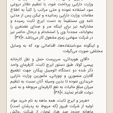
وزارت دارایی پرداخت شود، با تنظیم دفاتر دروغی
سوء استفاده نموده و حتی مراتب را کتباً به اطلاع
مقامات وزارت دارایی رسانیده و لیکن پس از مدتی
نامه وی مستقیماً به دست ایرج ثابت رسیده و
مشارالیه نیز برای اینکه سر و صدای غضنفری را
بخواباند، مجدداً وی را استخدام و درحال حاضر نیز
در شرکت سهامی زمزم مشغول کار می‌باشد.»
[37]
و اینگونه سوءاستفاده‌ها، اقداماتی بود که به وسایل
مختلفی صورت می‌گرفت:
«آقای هویدائی، سرپرست حمل و نقل کارخانه
پپسی کولا، طبق دستور ایرج ثابت، کارفرمای واحد
ذکر شده دو دستگاه اتومبیل پیکان جهت تطمیع
آقایان منصوری و چوپانی، مأمورین وزارت دارایی
خریداری نموده تا بدین وسیله آنان نسبت به تنظیم
میزان مبلغ مالیات به نفع کارفرمای مربوطه و به ضرر
دولت اقدام نمایند.»
[38]
«هرمز و ایرج ثابت، همه ماهه به نام خرید مواد
اولیه از شرکت فیروز (که مربوط به پدرشان است)
ماهانه حدود صد هزار تومان از شرکت روکش