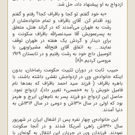
ازدواج به او پیشنهاد داد، حل شد:
«به خود گفتم: تو کجا و باقراف کجا؟ رفتم و گفتم
زود اقدام کن. آقای باقراف و تمام خانواده‌شان از
رشت به طهران می‌آمدند که در گراند هتل، متعلق
به پسرعمویش آقا سیدنصرالله باقراف سکونت و
برای دیدار و گردش یک هفته در طهران توقف
نمایند... به اتفاق آقای فتح‌الله مشیراوبهی با
اتومبیل داج خود به رشت رفتیم و در تابستان 1929
عروسی کردیم.»
[8]
حبیب ثابت در دوران تثبیت حکومت رضاخان، بدون
اینکه خانواده‌ی وی در ازدواجش نقشی داشته باشند، با
باهره باقراف ( فرزند سید احمد باقراف که بعدها نام
فامیل خویش را به
«
خمسی» تغییر داد)، ازدواج نمود.
حاصل این ازدواج دو فرزند پسر به نام‌های: ایرج و هرمز
بود که اولی در سال 1310ش و دومی در سال 1316ش به
دنیا آمدند.
این خانواده‌ی چهار نفره پس از اشغال ایران در شهریور
سال 1320ش راهی آمریکا شدند و در آنجا سکونت
نمودند. فرزندان وی در جریان این انتقال به گونه‌ای با