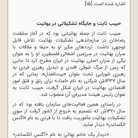
اشاره شده است.
[15]
حبیب ثابت و جایگاه تشکیلاتی در بهائیت
حبیب ثابت از جمله بهائیانی بود که در آغاز سلطنت
رضاخان در سازماندهی تشکیلات بهائیت تلاش قابل
توجهی داشت. ترددهای مکرر او به حیفا و ملاقات با
سران بهائیت در سرزمین اشغالی فلسطین، او را به عنوان
یکی از سرانِ اصلی بهائیت در ایران مطرح کرد تا جایی
که پس از مرگ شوقی افندی و تبدیل رهبری فردی به
رهبری شورایی تحت عنوان
«
بیت‌العدل
»
، زمانی که در
سال 1337ش شرکتی به نام «امناء» برای رتق و فتق امور
اقتصادی بهائیت در ایران شکل گرفت، حبیب ثابت به
عنوان رئیس هیئت مدیره‌ی آن منصوب شد.
در راستای همین فعالیت‌های سازمان یافته بود که در
سال 1320ش که تصمیم به خروج از کشور گرفت از سویِ
تشکیلات بهائیت مأموریت یافت تا با فردی به نام
«
اگنس
الکساندر
»
دیدار نماید:
«دیدار یک خانم بهائی به نام «آگنس الکساندر»