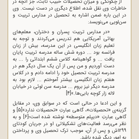
از چگونگی و میزانِ تحصیلات حبیب ثابت، جز آنچه در
خاطرات وی نقل شده، اطلاع دیگری در دست نیست. وی
در این باره ضمن اشاره به تحصیل در مدارس تربیت و
سن‌لویی می‌نویسد:
«در مدارس تربیت پسران و دختران، معلم‌های
بهائی آمریکایی هم تدریس می‌کردند و توجه به
تعلیم زبان انگلیسی در این مدرسه، بیش از زبان
فرانسه بود ... دوره شش ساله مدرسه تربیت پایان
یافت ... و گواهینامه کلاس ششم ابتدائی را ... به
دست آوردیم و من پس از آن یک سال دیگر هم در
مدرسه تربیت تحصیل خود را ادامه دادم و در کلاس
هفتم زبان انگلیسی بیشتر آموختم ... لازم بود به
مدرسه دیگر نیز بروم ... مدرسه سن لوئی در خیابان
لاله زار کوچه بابی‌ها.»
[4]
و این ادعا در حالی است که در سوابق وی، در مقابل
گزینه‌ی
«
تحصیلات
»
، گاهی عبارتِ
«
تحصیلات ندارد»
[5]
و
گاهی عبارتِ
«
دیپلم متوسطه
»
نوشته شده است؛
[6]
و به
نظر می‌رسد فعالیت‌های تشکیلاتی او در جریان کودتای
1299ش و پس از آن، موجب ترک تحصیل وی و پرداختن
به امور دیگر شده باشد.