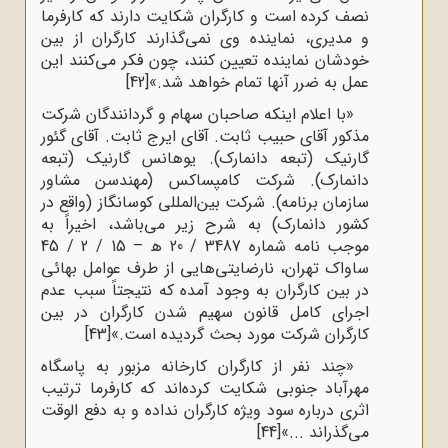
نصف کرده است و کارگران شکایت دارند که کارفرما
و مدیری، نماینده وی نمی‌گذارند کارگران از بین
خودشان نماینده تعیین کنند، چون فکر می‌کنند این
عمل به ضرر آنها تمام خواهد شد.»
[42]
«با اعلام اینکه صاحبان سهام و گردانندگان شرکت
مذکور آقای حبیب ثابت. آقای ایرج ثابت. آقای گئور
گارنیک (تبعه دانمارک). یوهانس گارنیک (تبعه
دانمارک). شرکت کامپساکس (مهندسن مشاور
سازمان برنامه). شرکت بین‌المللی کوسانگاز (واقع در
کشور دانمارک) به شرح زیر می‌باشد، اخیراً به
موجب نامه شماره 3487 / 20 ﻫ – 15 / 2 / 45
ساواک تهران، نارضایتی‌هایی از طرف عوامل بهائی
در بین کارگران به وجود آمده که نتیجتاً سبب عدم
اجرای کامل قانون سهیم شدن کارگران در بین
کارگران شرکت مورد بحث گردیده است.»
[43]
«چند نفر از کارگران کارخانه مزبور به پاسگاه
مهرآباد جنوبی شکایت کرده‌اند که کارفرما ترتیب
اثری درباره سود ویژه کارگران نداده و به دفع الوقت
می‌گذراند ...»
[44]