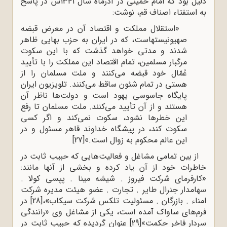
دلیل بود که امام خمینی در آذرماه سال 1341ش در پاسخ
به استفتاء اصناف قم، نوشت:
«استقلال مملکت و اقتصاد آن در معرض قبضه
صهیونیستهاست، که در ایران به حزب بهایى ظاهر
شدند و مدتى خواهد گذشت که با این سکوت
مرگبار مسلمین، تمام اقتصاد این مملکت را با تأیید
عُمّال خود قبضه مى‌کنند و ملت مسلمان را از
هستى در تمام شئون ساقط مى‌کنند. تلویزیون ایران
پایگاه جاسوسى یهود است و دولت‌ها ناظر آن
هستند و از آن تأیید مى‌کنند. ملت مسلمان تا رفع
این خطرها نشود، سکوت نمى‌کند و اگر کسى
سکوت کند، در پیشگاه خداوند قاهر مسئول و در
این عالم محکوم به زوال است.»
[27]
از بین تمامی مشاغل و فعالیت‌هایی که حبیب ثابت در
خاطرات خود از آن یاد کرده و بخشی از آنها مانند:
«
کارفرمای شرکت فیروز . شیشه مینا . پپسی کولا .
سهامدار جنرال طایر . تجارت . عضو هیئت مدیره شرکت
امناء . بازرگان . مسئولیت تلکس شرکت سیکاب
»
،
[28]
در
فرم‌های ساواک آمده است، یکی از مشاغل وی «رانندگی
سردار فاخر حکمت»
[29]
عنوان گردیده که حبیب ثابت در