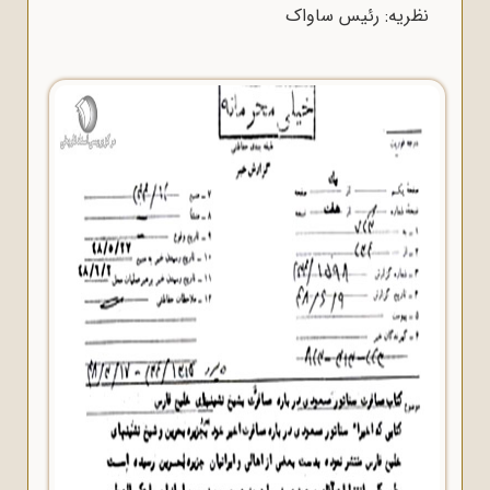
نظریه: رئیس ساواک