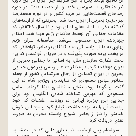
آن نالایق بودند پس با این شرایط چرا ایران در این دوره
نیز مناطقی از سرزمین خود را از دست داد؟ در دوره
رضاخان قسمت‌هایی در غرب کشور و در دوره محمدرضا
نیز جزیره بحرین از ایران جدا شد، بحرینی که از ازمنه‌های
گذشته یکی از ایالت‌های ایران بود و تا سال 1348ش که
مقدمات جدایی آن توسط حاکمان رژیم مهیا شد، استان
چهاردهم ایران محسوب می‌شد. متأسفانه سران رژیم
پهلوی به دلیل وابستگی به بیگانگان براساس توافقاتی که
در پشت پرده صورت پذیرفت و در جریان رفراندمی کذایی
تحت نظارت سازمان ملل، به آسانی با جدایی بحرین از
ایران موافقت کرد. در مذاکرات غیر رسمی پیرامون جدایی
بحرین از ایران تعدادی از رجال سرشناس کشور از جمله
سناتور عباس مسعودی که نماینده‌ی ویژه‌ی شاه در این
گفت و گوها بود، نقش خائنانه‌ای ایفا کردند. عباس
مسعودی که مهره‌ی شناخته شده‌ی انگلیس بود برای
جدایی این جزیره ایرانی در روزنامه اطلاعات که خود
ریاست آن را به عهده داشت، تبلیغ کرد و مزد این خوش
خدمتی را نیز از بعضی شیوخ وابسته بحرین به صورت
نقدی دریافت کرد.
سرانجام پس از خیمه شب بازی‌‌هایی که در منطقه به