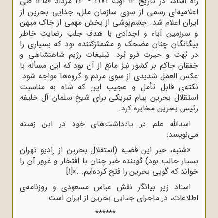
راه افتاد، در تاریخ 14 اوت 1971 - 23 مرداد 1350 طی
اعلامیه‌ای رسمی از سوی سازمان ملل، جدایی بحرین از
ایران اعلام شد. چشم‌پوشی از بخش مهمی از خاک میهن
و سرزمین آباء و اجدادی با هدف جلب رضایت خاطر
بیگانگان چنان مضحک و مشمئزکننده بود که بسیاری را
در بُهت و حیرت فرو بُرد. تبلیغات رژیم شاهنشاهی و
خفقان حاکم بر کشور نیز مانع از آن بود که این مسأله با
عکس العمل شدیدی از سوی مردم و گروه‌ها مواجه شود.
نکته‌ی قابل تأمل و عجیب این که شاه به مناسبت
استقلال بحرین پیام تبریکی برای شیخ سلمان آل خلیفه
رئیس بحرین مخابره کرد.
اسدالله علم در یادداشت‌های خود در این زمینه
می‌نویسد:
«شنبه، خبر این قضیه (استقلال بحرین از رادیو تهران
بسیار جالب بود) گوینده خبر چنان با افتخار و غرور آن را
خواند که گویی بحرین را فتح کرده‌ایم...»
[1]
اسناد زیر بیانگر نقش عباس مسعودی و روزنامه‌ی
اطلاعات، در ماجرای جدایی بحرین از ایران است
******