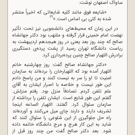
ساواک اصفهان نوشت:
«شایعه فوق مانند کلیه شایعاتی که اخیراً منتشر
[4]
شده به کلی بی اساس است.»
در این زمان که محیط‌های دانشجویی نیز تحت تأثیر
نهضت امام خمینی قرار گرفته و ملتهب بود دکتر جهانشاه
صالح که چند روز بعد یعنی در روز هیجدهم اردیبهشت به
ریاست دانشگاه تهران رسید از پشت پرده‌ی دستگیری
برادرش اللهیار صالح چنین پرده‌برداری کرد:
«دکتر جهانشاه صالح گفت: روز چهارشنبه خانم
اللهیار آمده بود که اللهیارخان را برده‌اند به سازمان
امنیت تا او را سر به نیست کنند و من پاسخ دادم
این طور نیست و خلاصه با اصرار ایشان به آقای
علم تلفن کردم. تصادفاً منزل بود. رفتم منزلش.
گفتم: این طور شایع است. ایشان تلفن را برداشته از
سازمان سئوال کرد. گفتند: اللهیار الساعه اینجا
تشریف دارند و دارند چای میل می‌کنند و آورده‌اند
راه حل جلوگیری از این شلوغی را سئوال کنند که
شاید به این کار هرج ‌و مرج دانشگاه خاتمه داده
شود. بعد دکتر صالح گفت من چند روز قبل از