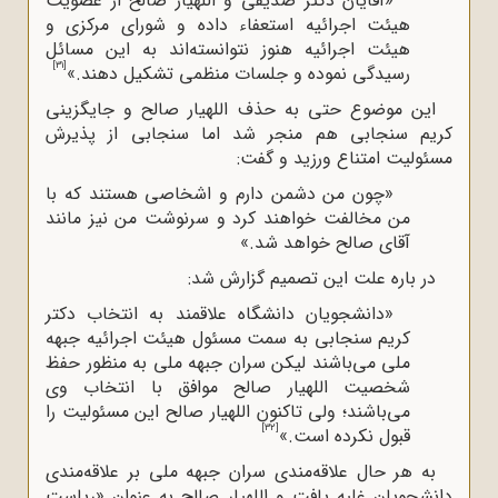
«آقایان دکتر صدیقی و اللهیار صالح از عضویت
هیئت اجرائیه استعفاء داده و شورای مرکزی و
هیئت اجرائیه هنوز نتوانسته‌اند به این مسائل
[31]
رسیدگی نموده و جلسات منظمی تشکیل دهند.»
این موضوع حتی به حذف اللهیار صالح و جایگزینی
کریم سنجابی هم منجر شد اما سنجابی از پذیرش
مسئولیت امتناع ورزید و گفت:
«چون من دشمن دارم و اشخاصی هستند که با
من مخالفت خواهند کرد و سرنوشت من نیز مانند
آقای صالح خواهد شد.»
در باره علت این تصمیم گزارش شد:
«دانشجویان دانشگاه علاقمند به انتخاب دکتر
کریم سنجابی به سمت مسئول هیئت اجرائیه جبهه
ملی می‌باشند لیکن سران جبهه ملی به منظور حفظ
شخصیت اللهیار صالح موافق با انتخاب وی
می‌باشند؛ ولی تاکنون اللهیار صالح این مسئولیت را
[32]
قبول نکرده است.»
به هر حال علاقه‌مندی سران جبهه ملی بر علاقه‌مندی
دانشجویان غلبه یافت و اللهیار صالح به عنوان «ریاست