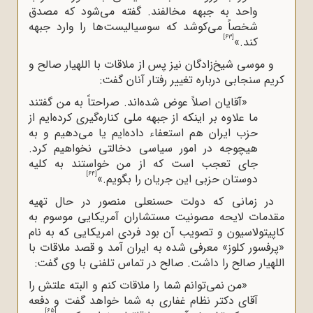
واحد به جبهه مخالفند. گفته می‌شود که مصدق
شخصاً می‌کوشد که سوسیالیست‌ها را وارد جبهه
[63]
کند.»
و موسی شیخ‌‌زادگان نیز پس از ملاقات با اللهیار صالح و
کریم سنجابی درباره تغییر رفتار آنان گفت:
«آقایان اصلاً عوض شده‌اند. صراحتاً به من گفتند
ما علاوه بر اینکه از جبهه ملی کناره‌گیری کرده‌ایم از
حزب ایران هم استعفاء داده‌ایم یا می‌دهیم و به
هیچوجه در امور سیاسی دخالتی نخواهیم کرد.
جای تعجب است که از من خواستند به کلیه
[64]
دوستان حزبی این جریان را بگویم.»
در زمانی که دولت حسنعلی منصور در حال تهیه
مقدمات لایحه مصونیت مستشاران آمریکایی موسوم به
کاپیتولاسیون و تصویب آن بود فردی امریکایی که به نام
«پرفسور کلوز» معرفی شده به ایران آمد و قصد ملاقات با
اللهیار صالح را داشت. صالح در تماس تلفنی با وی گفت:
«من نمی‌توانم شما را ملاقات کنم و البته علتش را
آقای دکتر نظام غفاری به شما خواهد گفت و دفعه
[65]