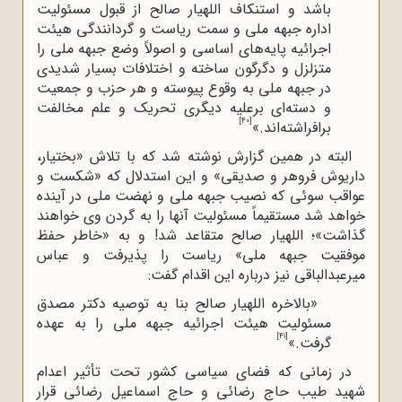
باشد و استنکاف اللهیار صالح از قبول مسئولیت
اداره جبهه ملی و سمت ریاست و گردانندگی هیئت
اجرائیه پایه‌های اساسی و اصولاً وضع جبهه ملی را
متزلزل و دگرگون ساخته و اختلافات بسیار شدیدی
در جبهه ملی به وقوع پیوسته و هر حزب و جمعیت
و دسته‌ای برعلیه دیگری تحریک و علم مخالفت
[40]
برافراشته‌اند.»
البته در همین گزارش نوشته شد که با تلاش «بختیار،
داریوش فروهر و صدیقی» و این استدلال که «شکست و
عواقب سوئی که نصیب جبهه ملی و نهضت ملی در آینده
خواهد شد مستقیماً مسئولیت آنها را به گردن وی خواهند
گذاشت»؛ اللهیار صالح متقاعد شد! و به «خاطر حفظ
موفقیت جبهه ملی» ریاست را پذیرفت و عباس
میرعبدالباقی نیز درباره این اقدام گفت:
«بالاخره اللهیار صالح بنا به توصیه دکتر مصدق
مسئولیت هیئت اجرائیه جبهه ملی را به عهده
[41]
گرفت.»
در زمانی که فضای سیاسی کشور تحت تأثیر اعدام
شهید طیب حاج رضائی و حاج اسماعیل رضائی قرار