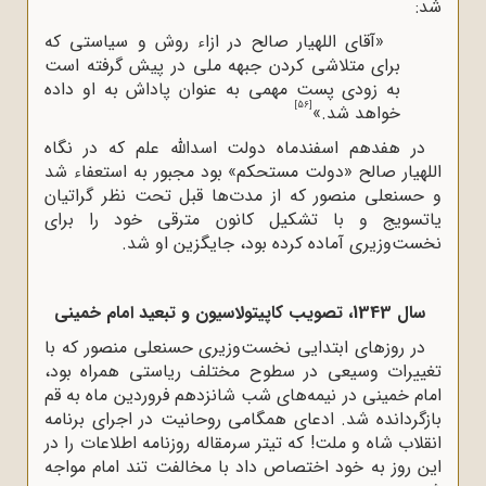
شد:
«آقای اللهیار صالح در ازاء روش و سیاستی که
برای متلاشی کردن جبهه ملی در پیش گرفته است
به زودی پست مهمی به عنوان پاداش به او داده
[56]
خواهد شد.»
در هفدهم اسفندماه دولت اسدالله علم که در نگاه
اللهیار صالح «دولت مستحکم» بود مجبور به استعفاء شد
و حسنعلی منصور که از مدت‌ها قبل تحت نظر گراتیان
یاتسویج و با تشکیل کانون مترقی خود را برای
نخست‌وزیری آماده کرده بود، جایگزین او شد.
سال 1343، تصویب کاپیتولاسیون و تبعید امام خمینی
در روزهای ابتدایی نخست‌وزیری حسنعلی منصور که با
تغییرات وسیعی در سطوح مختلف ریاستی همراه بود،
امام خمینی در نیمه‌های شب شانزدهم فروردین ماه به قم
بازگردانده شد. ادعای همگامی روحانیت در اجرای برنامه
انقلاب شاه و ملت! که تیتر سرمقاله روزنامه اطلاعات را در
این روز به خود اختصاص داد با مخالفت تند امام مواجه