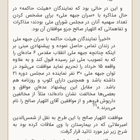
و این در حالی بود که نمایندگان «هیئت حاکمه» در
حال مذاکره با «سران جبهه ملی» برای مشخص کردنِ
تعداد سهمیه آنان در مجلس شورای ملی بودند؛ مذاکرات
و تفاهماتی که اللهیار صالح جزو موافقان آن بود:
«اخیراً نمایندگان هیئت حاکمه با سران جبهه ملی
در زندان تماس حاصل نموده و پیشنهادی مبنی بر
اینکه چنانچه جبهه ملی انقلاب مقدس 6 ماده‌ای را
که به تصویب ملی نیز رسیده قبول کند و به علاوه
واقعه 15 خرداد را تحریم نماید موافقت می‌شود در
توان جبهه ملی 30 نفر نماینده در مجلس دوره 21
داشته باشد و همچنین دارای کلوپ و روزنامه هم
باشد. در مقابل این پیشنهاد عده‌ای موافق و
بعضی‌ها مخالفت نشان داده‌اند؛ مثلاً از مخالفین
داریوش فروهر و از موافقین آقای اللهیار صالح را نام
[21]
می‌برند.»
موافقت اللهیار صالح با این طرح به نقل از شمس‌الدین
امیرعلائی که در بیمارستان با وی ملاقات کرده بود به
شرح زیر نیز مورد تائید قرار گرفت: