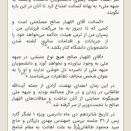
جبهه ملی» به بهانه کسالت امتناع کرد تا آنان در این باره
بگویند:
«کسالت آقای اللهیار صالح مصلحتی است و
کسی که تا دیروز به ما می‌گفت فرزندان من .
پسران من از ترس هیئت حاکمه می‌خواهد خود را
از جریانات و اقدامات سالروز کشته شدن
[45]
دانشجویان دانشگاه کنار بکشد.»
«آقای اللهیار صالح هیچ نوع جنبشی در جبهه
ملی به وجود نیاورده و نخواهد آورد و دانشجویان
جبهه ملی از نامبرده دل ‌خوشی ندارند و او را به
[46]
‌عنوان شخص مخالف تظاهرات می‌شناسند.»
در این زمان اعضای نهضت آزادی از جمله آیت‌الله‌
طالقانی در زندان و در حال محاکمه بودند و جبهه ملی
هیچگونه حمایتی از آنان نداشت و ملاقات‌های اللهیار
[47]
صالح با نخست‌وزیر از سر گرفته شد.
در تاریخ شانزدهم دی ماه دادرسی ویژه 1 لشگر گارد
پس از 31 جلسه بررسی «مهندس مهدی بازرگان و حاج
سید محمود طالقانی[را] به علت اهانت به مقام شامخ