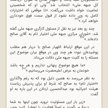
[33]
کل جبهه ملی» انتخاب شد
ولی او که شخصیتی
تمامیت خواه داشت می‌گفت: «تا موقعی که اختیارات
کامل به وی داده نشود از قبول سمت فوق خودداری
[34]
خواهد کرد.»
چند رو بعد نیز به نقل از مسئول کارگری جبهه ملی گفته
شد: «شورای مرکزی جبهه ملی اختیار تام به آقای صالح
[35]
داده‌اند.»
در این موقع ارتباط اللهیار صالح با دربار هم مطلب
پوشیده‌ای نبود؛ هر چند وی در موقع بیان موضوع این
مسئله را به کلیت جبهه ملی دلالت می‌داد:
«ما هیچ موضوع پنهانی نداریم و هر چه باشد
[36]
خودمان به عرض اعلیحضرت می‌رسانیم.»
به نظر می‌رسد به همین دلیل بود که به رغم واگذاری
«اختیار تام» به صالح که شرط او برای پذیرش ریاست
هیئت اجرائیه بود عبدالحسین اردلان در این باره به او
گفت:
«زیر بار این مسئولیت نروید چون اینها به شما
دروغ می‌گویند و اصلاً فعالیت را تعطیل کنید چون