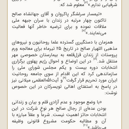
[16]
شرفیابی ندارم.»
معلوم شد که:
«تیمسار سرلشگر پاکروان و آقای جهانشاه صالح
تاکنون چهار مرتبه در زندان با سران جبهه ملی
ملاقات نموده و برای ترضیه خاطر آنها فعالیت
[17]
می‌نمایند.»
همزمان با دستگیری‌ گسترده علما روحانیون و نیروهای
مذهبی اللهیار صالح در تاریخ 25 تیرماه برای معالجه ورم
پروستات از زندان قزل‌قلعه به بیمارستان خصوصی مهر
[18]
منتقل شد.
در این اوضاع و احوال رژیم پهلوی برگزاری
انتخابات دوره بیست و یکم مجلس شورای ملی را
سازماندهی کرد که این اقدام از سوی جامعه روحانیت
[19]
ایران مورد تحریم قرار گرفت
و آیت‌الله‌‌العظمی میلانی نیز
در پاسخ به استفتای اهالی تویسرکان در این خصوص
نوشت:
«با وضع موجود و عدم آزادی قلم و بیان و زندانی
بودن عده‌ای از رجال صالح هر نوع شرکت در این
انتخابات حائز اهمیت نیست. شرعاً و عقلاً مبارزه با
آن و مطالبه حکومت مشروع قانونی وظیفه
[20]
می‌باشد.»