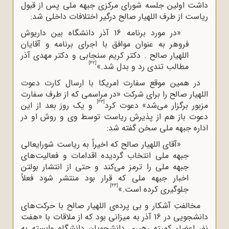
داشت اولین جلسه شورای مرکزی جبهه ملی پس از قبول
ریاست از طرف اللهیار صالح درگیر اختلافات داخلی شد:
«در مورد برنامه 16 آذر دانشگاه بین داریوش
فروهر به عنوان موافق با اجرای برنامه و آقایان
اللهیار صالح . دکتر کریم سنجابی و دکتر مهدی آذر
[42]
مطالب تندی رد و بدل شد.»
در همین موقع سفارت امریکا با ارسال کارت دعوت
اللهیار صالح را برای شرکت «در مراسمی که از طرف سفارت
[43]
مزبور برگزار می‌شد» دعوت کرد
و یک روز بعد از این
دعوت باز هم از پذیرش ریاست توسط وی و روش او در
اداره جبهه ملی سخن گفته شد:
«آقای اللهیار صالح که اخیراً به ریاست شورایعالی
جبهه ملی انتخاب گردیده اقدامات و فعالیت‌های
جبهه ملی را ترمز می‌کند و حتی از انتشار بولتن
اخبار جبهه ملی که قرار بود منتشر شود فعلاً
[44]
جلوگیری کرده است.»
مخالفتِ آشکار و بی پرده‌ی اللهیار صالح با حرکت‌های
دانشجویی در 16 آذر به میزانی بود که از ملاقات با «هفت
نفر اعضاء کمیته رهبری دانشجویان دانشگاه وابسته به