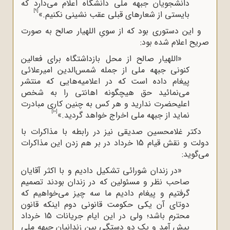
دانشجویان جبهه ملی دانشگاه اعلام می‌دارد که
[9]
بایستی از شعارهای قبلی عقب نشینی نکنیم.»
و این دستوری بود که از سویِ اللهیار صالح به صورت
صریح اعلام شده بود:
«اللهیار صالح از محل بازداشتگاه برای فعالین
کنونی جبهه ملی از جمله شمس‌الدین امیرعلائی
پیغام داده است که در اعلامیه‌هایی که منتشر
می‌نمائید حق هیچگونه اهانتی را به شخص
اعلیحضرت ندارید و هر کس به چنین کاری مبادرت
[10]
نماید از جبهه ملی اخراج خواهد گردید.»
دکتر غلامحسین صدیقی نیز در رابطه با مذاکرات با
دولت و نقش قیام 15 خرداد در بر هم‌ زدن این مذاکرات
می‌گوید:
«در زندان شورائی تشکیل دادیم و با اکثر آقایان
صاحب نظر و مسئولین که در زندان بودند تصمیم
گرفتیم و پیغام دادیم ما سه چیز می‌خواهیم که
دوتای آن یکی حکومت قانونی دوم اینکه قانون
محترم باشد؛ ولی در این ایام جریانات 15 خرداد
پیش آمد و یک دو دستگی بین زندانیان جبهه ملی