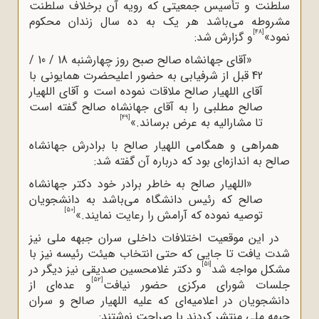
سلطنت و تأسیس جمعیتی که رویه آن برخلاف سلطنت
مشروطه می‌باشد هر یک به ده سال زندان محکوم
[48]
نمود»
و گزارش شد:
«آقای جهانشاه صالح صبح روز چهارشنبه 18 / 10 /
42 قبل از شرفیابی به حضور اعلیحضرت همایونی با
آقای اللهیار صالح ملاقات نموده است و آقای اللهیار
صالح مطلبی را به آقای جهانشاه صالح گفته است
[49]
تا مشارالیه به عرض برساند.»
همراهی و همگامی اللهیار صالح با برادرش جهانشاه
صالح به اندازه‌ای بود که درباره آن گفته شد:
«اللهیار صالح به خاطر برادر خود دکتر جهانشاه
صالح که رئیس دانشگاه می‌باشد به دانشجویان
[50]
توصیه نموده که آرامش را رعایت نمایند.»
در این موقعیت اختلافات داخلی سران جبهه ملی نیز
شدت یافت تا جایی که حتی انتخاب هیئت رئیسه نیز با
[51]
مشکل مواجه شد
و دکتر غلامحسین صدیقی نیز دیگر در
[52]
جلسات شورای مرکزی حضور نیافت
و عده‌ای از
دانشجویان در اعلامیه‌ای که علیه اللهیار صالح و سران
جبهه ملی منتشر کردند با صراحت نوشتند: