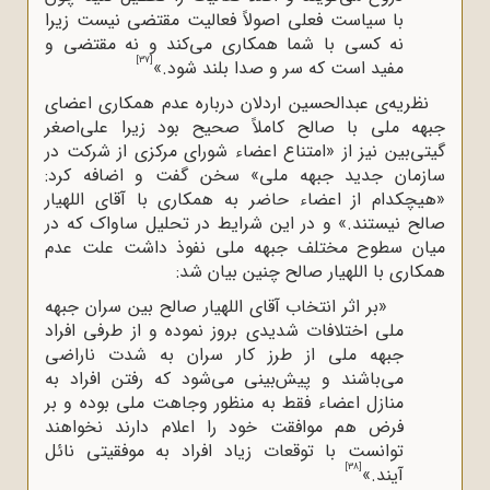
با سیاست فعلی اصولاً فعالیت مقتضی نیست زیرا
نه کسی با شما همکاری می‌کند و نه مقتضی و
[37]
مفید است که سر و صدا بلند شود.»
نظریه‌ی عبدالحسین اردلان درباره عدم همکاری اعضای
جبهه ملی با صالح کاملاً صحیح بود زیرا علی‌اصغر
گیتی‌بین نیز از «امتناع اعضاء شورای مرکزی از شرکت در
سازمان جدید جبهه ملی» سخن گفت و اضافه کرد:
«هیچکدام از اعضاء حاضر به همکاری با آقای اللهیار
صالح نیستند.» و در این شرایط در تحلیل ساواک که در
میان سطوح مختلف جبهه ملی نفوذ داشت علت عدم
همکاری با اللهیار صالح چنین بیان شد:
«بر اثر انتخاب آقای اللهیار صالح بین سران جبهه
ملی اختلافات شدیدی بروز نموده و از طرفی افراد
جبهه ملی از طرز کار سران به شدت ناراضی
می‌باشند و پیش‌بینی می‌شود که رفتن افراد به
منازل اعضاء فقط به منظور وجاهت ملی بوده و بر
فرض هم موافقت خود را اعلام دارند نخواهند
توانست با توقعات زیاد افراد به موفقیتی نائل
[38]
آیند.»