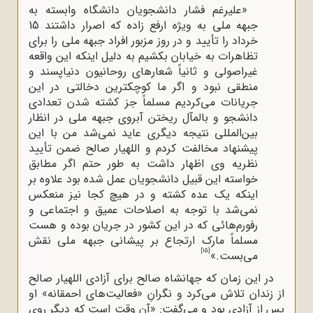
«علیرغم فشار دانشجویان دانشگاه وابسته به
جبهه ملی به ویژه ارفع زاده که اصرار داشتند 15
خرداد را تأیید و در روز مزبور افراد جبهه ملی را برای
تظاهرات به خیابان بکشیم به دلیل اینکه این واقعه
غیراصولی و ثانیاً شعارهای روحانیون دنیاپسند و
منطقی نبود و اگر ما کوچکترین دخالتی در این
جریانات می‌کردیم مسلماً جز کشته شدن تعدادی
دانشجو و بالمآل ریختن آبروی جبهه ملی در انظار
بین‌المللی نتیجه دیگری عاید نمی‌شد من با این
پیشنهاد مخالفت کردم و اللهیار صالح ضمن تأیید
نظریه وی اظهار داشت به طور حتم اگر مطابق
خواسته این قبیل دانشجویان عمل شده بود علاوه بر
اینکه یک عده کشته و در هیچ کجا نیز منعکس
نمی‌شد با توجه به اصلاحات عمیق و اجتماعی و
رفورم‌هائی که در این کشور در جریان بوده و هست
مسلماً مارک ارتجاع بر پیشانی جبهه ملی نقش
[15]
می‌بست.»
در این زمان که جهانشاه صالح برای آزادی اللهیار صالح
از زندان تلاش می‌کرد و نگرانِ «فعالیت‌های احمقانه» او
پس از آزادی بود و می‌گفت: «آن وقت است که دیگر روی