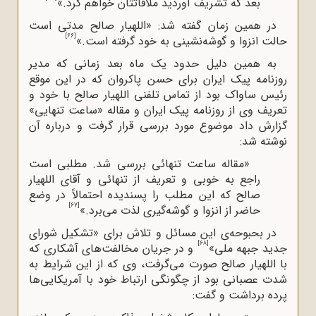
بعد که تشریف آوردید ملاقاتتان خواهم کرد.»
در همین زمان گفته شد: «اللهیار صالح مدتی است
[66]
حالت انزوا و گوشه‌نشینی به خود گرفته است.»
به همین دلیل حدود یک ماه بعد زمانی که مدیر
روزنامه پیک ایران برای حسن پاکروان که در این موقع
رئیس ساواک بود از تماس تلفنی اللهیار صالح با خود و
تعریف وی از روزنامه پیک ایران و مقاله «ساعت تنهایی»
گزارش داد موضوع مورد بررسی قرار گرفت و درباره آن
نوشته شد:
«مقاله ساعت تنهائی بررسی شد. مطلبی است
راجع به خوبی و تعریف از تنهائی و آقای اللهیار
صالح که این مطلب را پسندیده احتمالاً در وضع
[67]
حاضر از انزوا و گوشه‌گیری لذت می‌برد.»
در بحبوحه‌ی این مسائل و تلاش برای «تشکیل شورای
[68]
جدید جبهه ملی»
و در جریان مخالفت‌های آشکاری که
با اللهیار صالح صورت می‌گرفت، وی که از این شرایط به
شدت عصبانی بود از چگونگی ارتباط خود با آمریکایی‌ها
پرده برداشت و گفت: