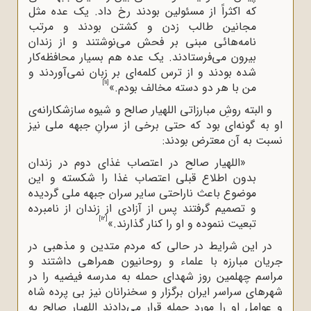
که اکثراً از مسئولین بودند رخ داد. یک عده مثل
مجانین طالب زدن و کشتن بودند و مرتب
نامه‌هائی مبنی بر فحش می‌نوشتند و از زندان
بیرون می‌فرستادند. یک عده هم بسیار محافظه‌کار
شده بودند و از ترس کلمه‌ای بر زبان نمی‌آوردند و
[11]
من با هر دو دسته مخالف بودم.»
و البته روشِ مبارزاتی اللهیار صالح و شیوه سازشکارانه‌ی
او به گونه‌ای بود که حتی برخی از سرانِ جبهه ملی نیز
نسبت به آن معترض بودند:
«اللهیار صالح در اعتصاب غذای دوم در زندان
بدون اطلاع قبلی اعتصاب غذا را شکسته و این
موضوع باعث ناراحتی سایر سران جبهه ملی گردیده
و تصمیم گرفتند پس از آزادی از زندان از نامبرده
[12]
تبعیت ننموده و او را کنار گذارند.»
در این شرایط در حالی که مردم متدین و مذهبی در
جریان مبارزه با علماء و روحانیون همراهی داشتند و
مراسم چهلمین روز شهدای حمله به مدرسه فیضیه را در
شهرهای سراسر ایران برگزار و سخنرانان نیز بی پرده شاه
و عوامل او را مورد حمله قرار می‌دادند اللهیار صالح به