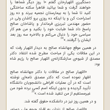
دستگیری اللهیارخان گفتم 10 روز دیگر شماها را
خواهند گرفت و شما بیائید ظاهراً سکته ساختگی
کنید تا شما را به بیمارستان نجمیه ببرند و ده روز
استراحت کن و یا اینکه ده روزی برو کاشان ولی در
حضور مهندس تبریزی فرماندار و پاشاخان صالح
پاسخ داد شما طبابت خود را بکنید و من هم کار
سیاسی خود را دنبال می‌کنم و بالاخره سه روز بعد
[5]
ایشان را گرفتند.»
در همین موقع جهانشاه صالح به دیدار اللهیار رفت که
در این ملاقات یکی از مباحث مطرح شده انتقاد دکتر
مصدق از شیوه‌ی سازشکارانه‌ی اللهیار صالح با رژیم شاه
بود:
«اللهیار صالح در ملاقات با دکتر جهانشاه صالح
اظهار نموده است که دکتر مصدق نامه‌ای ‌نوشته
است که در آن عملیات افراطی دانشجویان دانشگاه
تأیید گردیده و بدون اینکه اسم کسی برده شود من
[6]
غیرمستقیم از من تنقید شده است.»
و در همین روز نیز در دانشکده حقوق گفته شد:
«اللهیار صالح از زندان به افراد جبهه ملی دستور