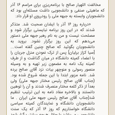
مخالفت اللهیار صالح با برنامه‌ریزی برای مراسم 16 آذر
که ماهیتی صنفی و دانشجویی داشت مسئله‌ای بود که
دانشجویان وابسته به جبهه ملی را رودرروی او قرار داد:
«درباره روز 16 آذر با ایشان صحبت شد. متذکر
شدند که در این روز برنامه نبایستی برگزار شود و
مصلحت نیست و من به نام رهبر جبهه ملی دستور
می‌دهم که این روز برگزار نشود. بروید به
دانشجویان بگوئید که صالح چنین گفته است...
[سیا کزاز برلیان] پس از ترک نمودن منزل جریان را
با اعضاء کمیته دانشگاه در میان گذاشت و از طرف
کمیته یک نامه به مضمون زیر تهیه و به وسیله
منصور رسولی و منوچهر بیات نزد آقای صالح برده
شد. نامه مزبور ابتدا با این جمله شروع شده بود.
(جناب آقای صالح رئیس مختار جبهه ملی) ولی
بعداً از ذکر کلمه مختار منصرف شدند و آن را توهین
دانستند و بالاخره مفاد نامه به این ترتیب تنظیم
شد(جناب آقای صالح رئیس جبهه ملی ایران . ما
دانشجویان دانشگاه و نمایندگان کمیته سیاسی
دانشگاه خواستاریم که روز 16 آذر که یک سنت
دانشجویی می‌باشد با جلال هرچه بیشتر برگزار شود