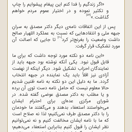
«اگر زندگیم را فدا کنم این پیغام پیشوایم را چاپ
و تکثیر نموده و در اختیار عموم مردم خواهم
[59]
گذاشت.»
پس از این اتفاقات نامه‌ی دیگر دکتر مصدق به سرانِ
جبهه ملی و انتقادهایی که نسبت به عملکرد اللهیار صالح
[60]
داشت وضعیت را بغرنج‌تر کرد
تا جایی که اصالت آن
مورد تشکیک قرار گرفت:
«این نامه دو نکته مورد توجه داشت که برای ما
قابل قبول نبود. یکی آنکه نوشته بود جبهه باید از
نمایندگان احزاب تشکیل شود. دیگر اینکه از نهضت
آزادی نیز اقلاً باید یک نماینده در جبهه انتخاب
گردد. ما به دلیل این دو نکته به نامه ظنین شدیم
حالا معلوم نیست که حامل نامه دست توی آن برده
و یا مطلب به دکتر مصدق عوضی گفته شده. در
شورای مرکزی عده‌ای برای احترام ایشان
می‌خواستند استعفاء بدهند و می‌گفتند ما خودمان
را با دکتر مصدق طرف نمی‌کنیم؛ لذا نه صلاح است
که ما با نامه ایشان مخالفت کنیم و نه نمی‌توانیم
نظر ایشان را قبول کنیم بنابراین استعفاء می‌دهیم؛