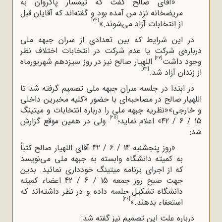
«آقای صالح گفت که تیمسار پاکروان به
مریضخانه نزد من آمده بود و گفته‌اند که آقایان قبل
[22]
از انتخابات آزاد می‌شوند.»
در این شرایط که بین تعدادی از سران جبهه ملی
درباره‌ی شرکت یا عدم شرکت در انتخابات اختلاف نظر
[23]
وجود داشت
اللهیار صالح نیز در روز سیزدهم شهریورماه
[24]
از زندان آزاد شد.
در ابتدا در جلسه سران جبهه ملی تصمیم گرفته شد تا
اللهیار صالح در مصاحبه‌ای با حضور «کلیه مخبرین داخلی
و خارجی»«نظریه جبهه ملی را درباره انتخابات و میتینگ
[25]
15 / 6 / 42» اعلام نماید؛
ولی در همین موقع گزارش
شد:
«روز پنجشنبه 14 / 6 / 42 آقای اللهیار صالح کتباً
به کمیته دانشگاه وابسته به جبهه ملی می‌نویسد
که از اجرای برنامه میتینگ خودداری نمائید. بدین
‌جهت صبح روز جمعه 15 / 6 / 42 اعضاء کمیته
دانشگاه تشکیل جلسه داده و در نظر داشته‌اند که
[26]
استعفاء بدهند.»
درباره علت این تصمیم نیز گفته شد: