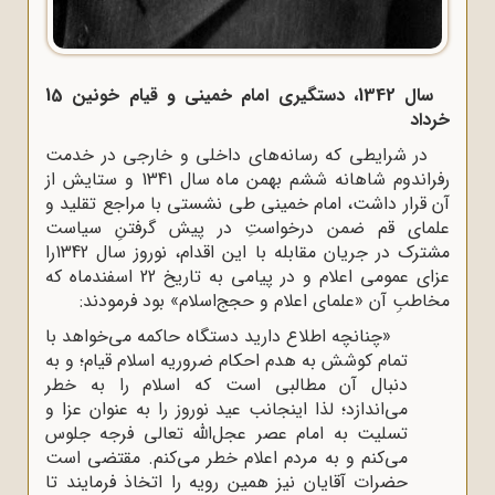
سال 1342، دستگیری امام خمینی و قیام خونین 15
خرداد
در شرایطی که رسانه‌های داخلی و خارجی در خدمت
رفراندوم شاهانه ششم بهمن ماه سال 1341 و ستایش از
آن قرار داشت، امام خمینی طی نشستی با مراجع تقلید و
علمای قم ضمن درخواستِ در پیش گرفتنِ سیاست
مشترک در جریان مقابله با این اقدام، نوروز سال 1342را
عزای عمومی اعلام و در پیامی به تاریخ 22 اسفندماه که
مخاطبِ آن «علمای اعلام و حجج‌اسلام» بود فرمودند:
«چنانچه اطلاع دارید دستگاه حاکمه می‌خواهد با
تمام کوشش به هدم احکام ضروریه اسلام قیام؛ و به
دنبال آن مطالبی است که اسلام را به خطر
می‌اندازد؛ لذا اینجانب عید نوروز را به عنوان عزا و
تسلیت به امام عصر عجل‌الله تعالی فرجه جلوس
می‌کنم و به مردم اعلام خطر می‌کنم. مقتضی است
حضرات آقایان نیز همین رویه را اتخاذ فرمایند تا