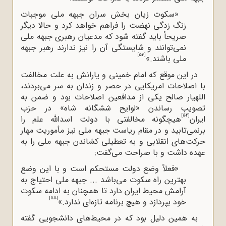
«سکوت زیان ‌بخش سران جبهه ملی موجبات
زنگ ‌زدگی نهضت را فراهم خواهد کرد و حالا دیگر
صریحاً باید گفته شود که مدعیان رهبری جبهه ملی
نمی‌توانند و شایستگی آن را نیز ندارند رهبر جبهه
[53]
ملی باشند.»
در این موقع که امام خمینی و یارانش به علت مخالفت
با اصلاحات امریکایی در حصر و زندان به سر می‌بردند،
اللهیار صالح یکی از مدافعین اصلاحات بود و ضمن به
تصویب رساندن «لوایح ششگانه شاه» در حزب
[54]
ایران
هیچگونه مخالفتی با دولت اسدالله علم را
برنمی‌تابید و در مقام ریاست جبهه ملی نیز مأموریت مهار
حرکت‌های انقلابی و به تعطیلی کشاندن جبهه ملی را به
عهده داشت و با صراحت می‌گفت:
«فعلاً وضع دولت مستحکم است و با این وضع
بهترین راه سکوت می‌باشد ... جبهه ملی احتیاج به
آرامش محیط ایران دارد تا همچنان به ادامه سکوت
[55]
خود بپردازد و هیچ برنامه تازه‌ای ندارد.»
به همین دلیل بود که در محیط‌های دانشجویی گفته