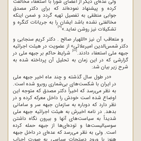
ولی عده‌ای دیگر از اعضای شورا با استعفاء مخالفت
کرده و پیشنهاد نموده‌اند که برای دکتر مصدق
جوابی منطقی به تفصیل تهیه گردد و ضمن اینکه
مخالفتی نشده باشد ایشان را به جریانات کنگره و
[61]
تشکیلات نیز روشن نماید.»
و متعاقب آن نیز «اللهیار صالح . دکتر کریم سنجابی و
دکتر شمس‌الدین امیرعلائی» از عضویت در هیئت اجرائیه
[62]
جبهه ملی استعفاء دادند.
شرایط حاکم بر جبهه ملی در
گزارشی که در این زمان به تحلیل آن پرداخته شده به
شرح زیر بیان شد:
«در طول سال گذشته و چند ماه اخیر جبهه ملی
در ایران با شکست‌های بی‌شماری روبرو شده است.
به نظر می‌رسد که اخیراً دکتر مصدق که متوجه این
اوضاع شده است خودش را داخل معرکه کرده و در
نظر دارد که دوباره به سازمان جبهه سر و سامانی
بدهد. در نامه اخیرش به هیئت اجرائیه جبهه ملی
شدیداً به سیاست‌های آنها و بیرون نگاه داشتن
سوسیالیست‌ها و توده‌ای‌ها از جبهه حمله کرده
است. ولی به نظر می‌رسد که عده‌ای در داخل جبهه
هنوز با ورود دستجات سیاسی به صورت احزاب