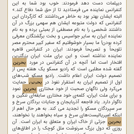
دیپلمات دست دهد فرمودند: خوب بود شما به این
کنفرانس نماینده می فرستادید تا از حق شما دفاع کند.»
البته ایشان بهتر بود به خاطر می‌داشتند که کارگردان این
کنفرانس که دولت متبوعه ایشان هم سهمی بزرگ در آن
داشتند شخصی را به نام مصطفی از بمبئی برده و به نام
نماینده ایران به سایر جواسیس و بخت برگشتگان معرفی
کرده بودن! ما بسیار خوشوقتیم که سفیر کبیر محترم مصر
تلویحاً و تصریحاً فرمودند: ایران در کنفرانس قاهره
نماینده نداشته است و این برای ملت ایران بزرگترین
افتخار است اما آنچه در آن کنفرانس در مورد
بحرین
گفته شده مطلبی است که رادیو مسکو یک هفته پس از
تصمیم دولت ایران اعلام داشت. رادیو مسکو شب‌های
اول از تصمیم ایران به استقرار نفوذ در
بحرین
حمایت
می‌کرد ولی ناگهان صحبت از خود مختاری
بحرین
نمود
و برای ملت ایران، کلمه‌ی خود مختاری سابقه‌ای ننگین و
ناگوار دارد. یاد فاجعه آذربایجان و جنایات بردگان سرخ و
سر سپردگان مسکو را تجدید می کند. به هر حال اهم از
اینکه امپریالیست‌های سرخ و سیاه بخواهند یا نخواهند،
بحرین
جزئی از خاک ایران و متعلق به ایران است. آن
روزی که دول بزرگ سرنوشت ملل کوچک را در اطاق‌های