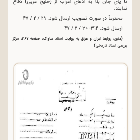
تا پای جان بنا به ادعای اعراب از (خلیج عربی) دفاع
نمایند.
محترماً در صورت تصویب ارسال شود. 29 / 2 / 47
ارسال شود. 314- 30 / 2 / 47
(منبع: روابط ایران و عراق به روایت اسناد ساواک، صفحه 367، مرکز
بررسی اسناد تاریخی)