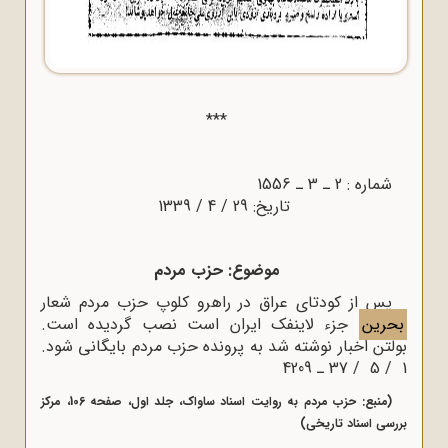
***
شماره : 2 ـ 3 ـ 1556
تاریخ: 29 / 4 / 1339
موضوع: حزب مردم
پس از کودتای عراق در راهرو کلوپ حزب مردم شعار
بحرین
جزء لاینفک ایران است نصب گردیده است.
بولتن اخبار نوشته شد به پرونده حزب مردم بایگانی شود.
1 / 5 / 37 ـ 4209
(منبع: حزب مردم به روایت اسناد ساواک، جلد اول، صفحه 106، مرکز
بررسی اسناد تاریخی)