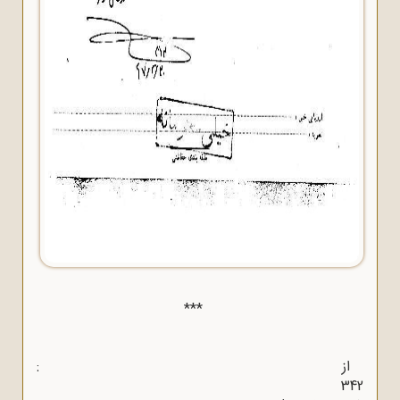
***
از :
342