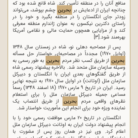
منافع آنان را در منطقه تأمین کند. شاه قانع شده بود که
چنانچه ایران از ادعایش بر
بحرین
چشم بپوشد، می‌تواند
زودتر جای انگلستان را در منطقه بگیرد و خود را در
راستای دکترین نیکسون به عنوان ژاندارم منطقه معرفی
کند و از مزایایی همچون حمایت مالی و نظامی آمریکا
بهره‌مند شود.
[3]
پس از مصاحبه دهلی نو‌،‌ شاه در زمستان سال 1348
(‌اوایل 1970) مجدداً در مصاحبه‌ای خواستار حل مسأله
بحرین
از طریق کسب نظر مردم
بحرین
به طور رسمی به
وسیله سازمان ملل متحد شد. بالاخره پیشنهاد رسمی شاه
از طریق گفتگوهای بعدی ایران با انگلستان و دبیرکل
سازمان ملل (‌اوتانت) ‌در اوایل سال 1970 به نتیجه نهایی
رسید. ایران در تاریخ 9 مارس 1970 (‌18 اسفند 1348) ‌رسماً
مساعی جمیله دبیرکل سازمان ملل را برای استعلام
نظرهای واقعی مردم
بحرین
از طریق انتصاب یک
نماینده ویژه خود برای انجام این مأموریت خواستار شد.
انگلستان در تاریخ 20 مارس موافقت رسمی خود را با
انجام پیشنهاد دولت ایران به اوتانت دبیرکل سازمان ملل
اعلام کرد. وی نیز در همان روز پس از مشورت با