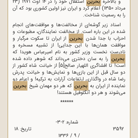
و بالاخره
بحرین
استقلال خود را در ۱۴ اوت ۱۹۷۱ (23
مرداد 1350) اعلام کرد و ایران نیز اولین کشوری بود که آن
را به رسمیت شناخت.
اسناد زیر گوشه‌ای از مخالفت‌ها و موافقت‌های انجام
شده در این باره است. از مخالفت نمایندگان، مطبوعات و
احزاب با جدا شدن
بحرین
از ایران تا سکوت مرگبار و
موافقت همان‌ها با این جدایی! از تشبیه مسخره و
نادرست نخست وزیر کشور به نام امیرعباس هویدا که
بحرین
را به سان دختری می‌داند که شوهر داده شده
است! تا افشاگری اللهیار صالح
[5]
از خیانت شاه کشور از
دو سال قبل از این بازی‌ها و نمایش‌ها و خیانت پدرش
رضا شاه در واگذاری ارتفاعات آرارات به ترکیه! و اعزام دو
نماینده از ایران به
بحرین
که هر دو مهمان شیخ
بحرین
می‌شوند و هر دو آنگلوفیل هستند!
******
شماره: 2-3-
3592 تاریخ: 18
/ 9 / 1336