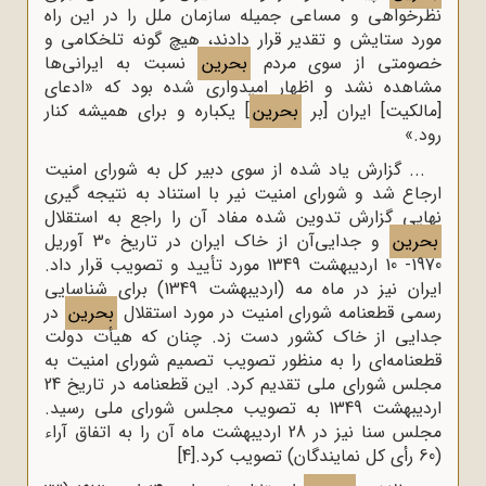
نظرخواهی و مساعی جمیله سازمان ملل را در این راه
مورد ستایش و تقدیر قرار دادند،‌ هیچ گونه تلخکامی و
خصومتی از سوی مردم
بحرین
نسبت به ایرانی‌ها
مشاهده نشد و اظهار امیدواری شده بود که «‌ادعای
[مالکیت]‌ ایران [بر
بحرین
]‌ یکباره و برای همیشه کنار
رود.»
... گزارش یاد شده از سوی دبیر کل به شورای امنیت
ارجاع شد و شورای امنیت نیر با استناد به نتیجه گیری
نهایی گزارش تدوین شده مفاد آن را راجع به استقلال
بحرین
و جدایی‌آن از خاک ایران در تاریخ 30 آوریل
1970- 10 اردیبهشت 1349 مورد تأیید و تصویب قرار داد.
ایران نیز در ماه مه (‌اردیبهشت 1349) برای شناسایی
رسمی قطعنامه شورای امنیت در مورد استقلال
بحرین
در
جدایی از خاک کشور دست زد. چنان که هیأت دولت
قطعنامه‌ای را به منظور تصویب تصمیم شورای امنیت به
مجلس شورای ملی تقدیم کرد. این قطعنامه در تاریخ 24
اردیبهشت 1349 به تصویب مجلس شورای ملی رسید.
مجلس سنا نیز در 28 اردیبهشت ماه آن را به اتفاق آراء
(60 رأی کل نمایندگان) تصویب کرد.
[4]