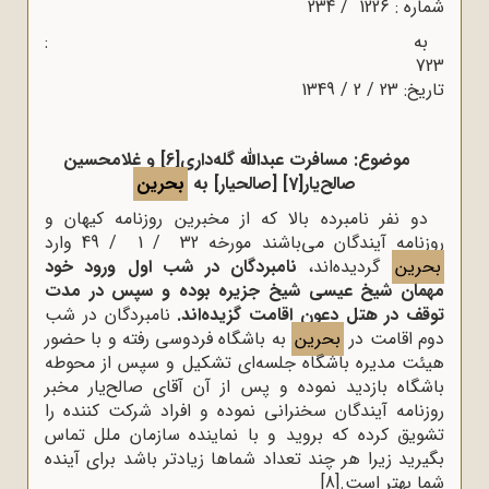
شماره : 1226 / 234
به :
723
تاریخ: 23 / 2 / 1349
موضوع: مسافرت عبداللّه گله‌داری
[6]
و غلامحسین
صالح‌یار
[7]
[صالحیار] به
بحرین
دو نفر نامبرده بالا که از مخبرین روزنامه کیهان و
روزنامه آیندگان می‌باشند مورخه 32 / 1 / 49 وارد
بحرین
گردیده‌اند،
نامبردگان در شب اول ورود خود
مهمان شیخ عیسی شیخ جزیره بوده و سپس در مدت
توقف در هتل دعون اقامت گزیده‌اند.
نامبردگان در شب
دوم اقامت در
بحرین
به باشگاه فردوسی رفته و با حضور
هیئت مدیره باشگاه جلسه‌ای تشکیل و سپس از محوطه
باشگاه بازدید نموده و پس از آن آقای صالح‌یار مخبر
روزنامه آیندگان سخنرانی نموده و افراد شرکت کننده را
تشویق کرده که بروید و با نماینده سازمان ملل تماس
بگیرید زیرا هر چند تعداد شماها زیادتر باشد برای آینده
شما بهتر است.
[8]