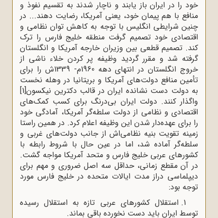
خود را در ایران باز یابند و ناچار شدند به تقسیم نفوذ و
منافع با هم‌ پیمان خود، یعنی آمریکا، رضایت دهند... در
چنین شرایطی انگلیس با توجه به کاهش توان نظامی و
اقتصادی خود تصمیم گرفت منطقه خلیج فارس را ترک
کند. تصمیم قطعی بین وزیران خارجه آمریکا و انگلستان
گرفته شد و مقرر گردید وظیفه پر کردن خلاء ناشی از
خروج انگلستان در انتهای دهه 1960م- 1339ش را برای
تأمین منافع دولت‌های آمریکا و بریتانیا در وهله نخست
به دولت دست‌ نشانده ایران در قالب دکترین نیکسون
[1]
واگذار کنند. دولت ایران بی‌درنگ برای کسب کمک‌های
اقتصادی و نظامی از دولت سلطه‌گر آمریکا، آمادگی خود
را برای عهده‌دار شدن این وظیفه اعلام کرد. در همین راستا
زمینه تقویت بنیه نظامی‌اش از جانب دولت‌های غربی و
سلطه‌گر آماده شد، اما در عین حال با شروط رابطه با
کشورهای عربی خلیج فارس و متحد آمریکا مواجه گشت.
در آن مقطع زمانی، حداقل سه اصل ضروری و مهم برای
دیپلماسی دراز مدت ایالات متحده در خلیج فارس مورد
توجه بود:
1. استقلال کشورهای عربی تازه به استقلال رسیده
توسط ایران باید دست نخورده باقی بماند.