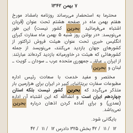
7 بهمن 1342
محترما به استحضار می‌رساند روزنامه بامشاد مورخ
هفتم بهمن ماه در صفحه هشتم تحت عنوان (قربان
اشتباه می‌فرمائید
بحرین
کشور نیست) این طور
می‌نویسد: «در بولتن روز شنبه 5 بهمن ماه سفارت کبرای
انگلیس خبری تحت عنوان: هیئت فروش تراکتور از
کشورهای جهان بازدید می‌کنند، می‌نویسد از جمله
کشورهائی که هیئت در خاورمیانه بازدید کرده‌اند عبارتند:
از ایران ـ عراق ـ جمهوری متحده عرب ـ سودان ـ کویت ـ
لبنان و
بحرین
!
مختصر و مفید خدمت با سعادت رئیس اداره
مطبوعات سفارت بریتانیای کبیر در ایران برای هزارمین بار
متذکر می‌گردد که
بحرین
کشور نیست بلکه استان
چهاردهم ایران است
و انشااللّه که این اشتباه آن اداره
(عمدی) و برای آماده کردن اذهان درباره
بحرین
نمی‌باشد.
بایگانی شود.
12 / 11 / 42 بخش 325 دادرس 12 / 11 / 42