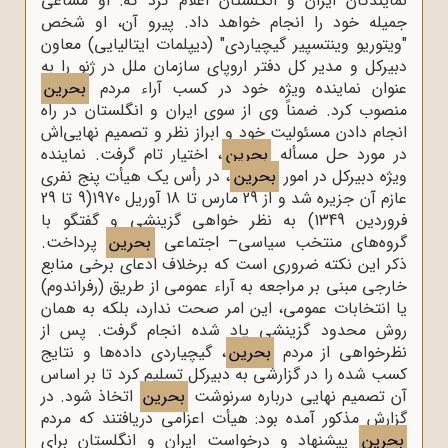
نمایندگان ایران و انگلستان اعلام کرد ‌که: او مساعی
جمیله خود را انجام خواهد داد. پیرو آن، ‌او شخص
"‌ویتوریو وینتسپیر گیچیاردی"‌ (‌دیپلمات ایتالیایی)‌ معاون
دبیرکل و مدیر کل دفتر اروپای سازمان ملل در ژنو را به
عنوان نماینده ویژه خود در کسب آراء‌ مردم
بحرین
منصوب کرد. ضمناً وی از سوی ایران و انگلستان در راه
انجام دادن مسئولیت خود و ابراز نظر و تصمیم نهایی‌اش
در مورد حل مسأله
بحرین
،‌ اختیار تام گرفت. نماینده
ویژه دبیرکل در امور
بحرین
،‌ در رأس یک هیأت پنج نفری
عازم آن جزیره شد و از 29 مارس تا 18 آوریل 1970(9 تا 29
فروردین 1349) به نظر خواهی گزینشی و گفتگو با
گروه‌های منتخب سیاسی– اجتماعی
بحرین
پرداخت.
ذکر این نکته ضروری است که برخلاف ادعای برخی منابع
خارجی مبنی بر مراجعه به آراء‌ عمومی از طریق (‌رفراندوم)‌
یا انتخابات عمومی، ‌این امر صحت ندارد،‌ بلکه به همان
روش محدود گزینشی یاد شده انجام گرفت. پس از
نظرخواهی از مردم
بحرین
،‌ گیچیاردی داده‌ها و نتایج
کسب شده را در گزارشی به دبیرکل تسلیم کرد تا بر اساس
آن تصمیم نهایی درباره سرنوشت
بحرین
اتخاذ شود. در
گزارش مذکور آمده بود:‌ هیأت اعزامی دریافتند که مردم
بحرین
پیشنهاد و درخواست ایران و انگلستان برای