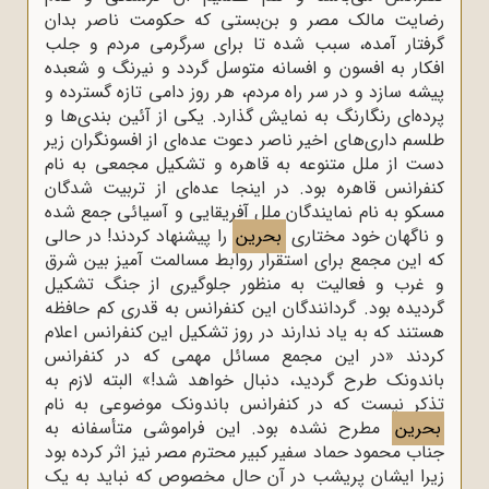
رضایت مالک مصر و بن‌بستی که حکومت ناصر بدان
گرفتار آمده، سبب شده تا برای سرگرمی مردم و جلب
افکار به افسون و افسانه متوسل گردد و نیرنگ و شعبده
پیشه سازد و در سر راه مردم، هر روز دامی تازه گسترده و
پرده‌ای رنگارنگ به نمایش گذارد. یکی از آئین بندی‌ها و
طلسم داری‌های اخیر ناصر دعوت عده‌ای از افسونگران زیر
دست از ملل متنوعه به قاهره و تشکیل مجمعی به نام
کنفرانس قاهره بود. در اینجا عده‌ای از تربیت شدگان
مسکو به نام نمایندگان ملل آفریقایی و آسیائی جمع شده
و ناگهان خود مختاری
بحرین
را پیشنهاد کردند! در حالی
که این مجمع برای استقرار روابط مسالمت آمیز بین شرق
و غرب و فعالیت به منظور جلوگیری از جنگ تشکیل
گردیده بود. گردانندگان این کنفرانس به قدری کم حافظه
هستند که به یاد ندارند در روز تشکیل این کنفرانس اعلام
کردند «در این مجمع مسائل مهمی که در کنفرانس
باندونک طرح گردید، دنبال خواهد شد!» البته لازم به
تذکر نیست که در کنفرانس باندونک موضوعی به نام
بحرین
مطرح نشده بود. این فراموشی متأسفانه به
جناب محمود حماد سفیر کبیر محترم مصر نیز اثر کرده بود
زیرا ایشان پریشب در آن حال مخصوص که نباید به یک