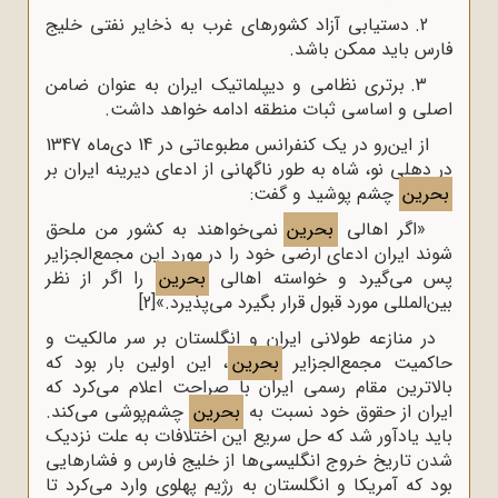
2. دستیابی آزاد کشورهای غرب به ذخایر نفتی خلیج
فارس باید ممکن باشد.
3. برتری نظامی و دیپلماتیک ایران به عنوان ضامن
اصلی و اساسی ثبات منطقه ادامه خواهد داشت.
از این‌رو در یک کنفرانس مطبوعاتی در 14 دی‌ماه 1347
در دهلی نو، شاه به طور ناگهانی از ادعای دیرینه ایران بر
بحرین
چشم پوشید و گفت:
«اگر اهالی
بحرین
نمی‌خواهند به کشور من ملحق
شوند ایران ادعای ارضی خود را در مورد این مجمع‌الجزایر
پس می‌گیرد و خواسته‌ اهالی
بحرین
را اگر از نظر
بین‌المللی مورد قبول قرار بگیرد می‌پذیرد.»
[2]
در منازعه طولانی ایران و انگلستان بر سر مالکیت و
حاکمیت مجمع‌الجزایر
بحرین
، این اولین بار بود که
بالاترین مقام رسمی ایران با صراحت اعلام می‌کرد که
ایران از حقوق خود نسبت به
بحرین
چشم‌پوشی می‌کند.
باید یادآور شد که حل سریع این اختلافات به علت نزدیک
شدن تاریخ خروج انگلیسی‌ها از خلیج فارس و فشارهایی
بود که آمریکا و انگلستان به رژیم پهلوی وارد می‌کرد تا