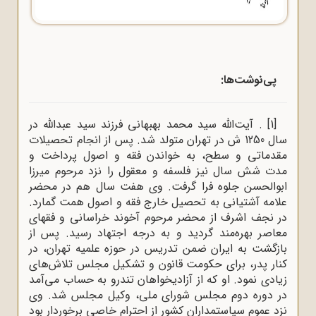
پی‌نوشت‌ها:
[1]
. آیت‌الله‌ سید محمد بهبهانى فرزند سید عبدالله‌ در
سال 1250 ش در تهران متولد شد. پس از انجام تحصیلات
مقدماتى و سطح، به خواندن فقه و اصول پرداخت و
مدت شش سال نیز فلسفه و معقول را نزد مرحوم میرزا
ابوالحسن جلوه فرا گرفت. وى هفت سال هم در محضر
علامه آشتیانى به تحصیل خارج فقه و اصول همت گمارد.
در نجف اشرف از محضر مرحوم آخوند خراسانى و فقهاى
معاصر بهره‌مند گردید و به درجه اجتهاد رسید. پس از
بازگشت به ایران ضمن تدریس در حوزه علمیه تهران، در
کنار پدر، براى حکومت قانون و تشکیل مجلس تلاش‌هاى
زیادى نمود. او که از آزادیخواهان تندرو به حساب مى‌آمد
در دوره دوم مجلس شورای ملی، وکیل مجلس شد. وى
نزد عموم سیاستمداران کشور از احترام خاصى برخوردار بود