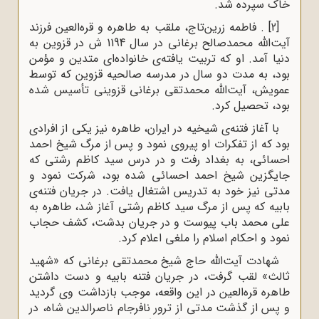
خاک سپرده شد.
[2]
. فاطمه زرین‌تاج، ملقب به طاهره و قره‌العین فرزند
آیت‌الله محمدصالح برغانی در سال 1194 ش در قزوین به
دنیا آمد. او که تربیت یافته‌ی خانواده‌ای متدین و مؤمن
بود، به مدت دو سال در مدرسه صالحیه قزوین که توسط
عمویش، آیت‌الله محمدتقی برغانی قزوینی تأسیس شده
بود، تحصیل کرد.
با آغاز فتنه‌ی شیخیه در ایران، طاهره نیز یکی از افرادی
بود که از تفکرات او پیروی نمود و پس از مرگ شیخ احمد
احسائی، به بغداد رفت و در درس سید کاظم رشتی که
جایگزین شیخ احمد احسائی شده بود، شرکت نمود و
مدتی نیز خود به تدریس اشتغال یافت. در جریان فتنه‌ی
بابیه که پس از مرگ سید کاظم رشتی آغاز شد، طاهره به
علی محمد باب پیوست و در جریان بدشت، کشف حجاب
نمود و احکام اسلام را ملغی اعلام کرد.
شهادت آیت‌الله حاج شیخ محمدتقی برغانی که «شهید
ثالث» لقب گرفت، در جریان فتنه بابیه و دست داشتن
طاهره قره‌العین در این واقعه، موجب بازداشت وی گردید
و پس از گذشت مدتی از ترور نافرجام ناصرالدین شاه، در