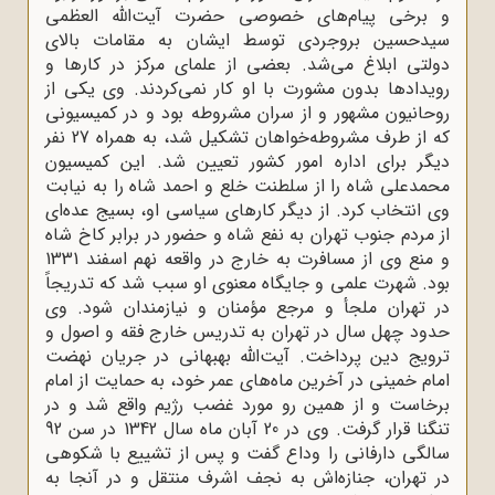
و برخى پیام‌هاى خصوصى حضرت آیت‌الله‌ العظمی
سیدحسین بروجردى توسط ایشان به مقامات بالاى
دولتى ابلاغ مى‌شد. بعضى از علماى مرکز در کارها و
رویدادها بدون مشورت با او کار نمى‌کردند. وى یکى از
روحانیون مشهور و از سران مشروطه بود و در کمیسیونى
که از طرف مشروطه‌خواهان تشکیل شد، به همراه 27 نفر
دیگر براى اداره امور کشور تعیین شد. این کمیسیون
محمدعلى شاه را از سلطنت خلع و احمد شاه را به نیابت
وى انتخاب کرد. از دیگر کارهاى سیاسى او، بسیج عده‌اى
از مردم جنوب تهران به نفع شاه و حضور در برابر کاخ شاه
و منع وى از مسافرت به خارج در واقعه نهم اسفند 1331
بود. شهرت علمى و جایگاه معنوى او سبب شد که تدریجاً
در تهران ملجأ و مرجع مؤمنان و نیازمندان شود. وى
حدود چهل سال در تهران به تدریس خارج فقه و اصول و
ترویج دین پرداخت. آیت‌الله‌ بهبهانى در جریان نهضت
امام خمینى در آخرین ماه‌هاى عمر خود، به حمایت از امام
برخاست و از همین رو مورد غضب رژیم واقع شد و در
تنگنا قرار گرفت. وى در 20 آبان ماه سال 1342 در سن 92
سالگى دارفانى را وداع گفت و پس از تشییع با شکوهى
در تهران، جنازه‌اش به نجف اشرف منتقل و در آنجا به