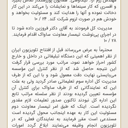
مهندس رزم آرا. کیکاوسی. همایون پوررستگار تماس بگیرد
و افسری که کار سینماها و نمایشات را می‌کند در این کار
دخالت نموده و آنها را هدایت کند و مسئولیت بخواهد و
خودش هم در صورت لزوم شرکت کند. 24 / 10
مدیریت کل فرمودند به آقای دکتر فروزین داده شود تا
در اجرای پی‌نوشت تیمسار معاونت ساواک اقدام فرمایند.
28 / 10
محترماً به عرض می‌رساند قبل از افتتاح تلویزیون ایران
از نظر اهمیتی که این دستگاه تبلیغاتی در داخل و خارج
کشور احراز خواهد نمود، مراتب مورد بررسی قرار گرفت
این نتیجه حاصل شد که از نظر کنترل این مؤسسه
می‌بایستی نهایت دقت معمول شود و با این که از طرف
مدیریت کل اداره سوم تعلیماتی صادر گردید ولی به علت
این که نمایندگانی که از طرف ساواک برای کنترل آن
مؤسسه تعیین گردیده بودند از نظر سلسله مراتب تابع
این اداره کل نبودند تاکنون صدور تعلیمات لازم مقدور
نگردیده است. اینک که طبق امر تیمسار معاونت دوم
مسئولیت این کار به عهده اینجانب محول گردیده است
مستدعی است مقرر فرمایند به نمایندگان فعلی که در
تلویزیون انجام وظیفه می‌نمایند ابلاغ گردد امورات