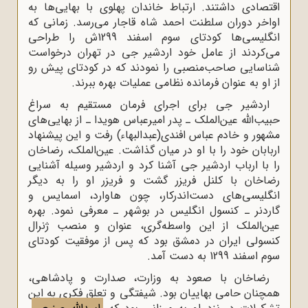
اقتصادی داشتند. ارتباط خاندان پهلوی با بهایی‌ها به
اواخر دوران سلطنت احمد شاه قاجار می‌رسد. زمانی که
انگلیسی‌ها کودتای سوم اسفند 1299ش را طراحی
می‌کردند از عامل خود اردشیر جی در تهران درخواست
شناسایی صاحب‌منصبی را نمودند که در کودتای پیش ‌رو
از او به‌ عنوان فرمانده نظامی عملیات بهره ببرند.
اردشیر جی برای اجرای فرمان مستقیم به سراغ
حبیب‌الله عین‌الملک ـ پدر امیرعباس هویدا ـ از بهایی‌های
مشهور و خادم عباس افندی(عبدالبهاء) رفت و این پیشنهاد
اربابان خود را با او در میان گذاشت. عین‌الملک، رضاخان
را با ارباب اردشیر جی آشنا کرد و اردشیر وسیله آشنایی
رضاخان با کلنل فریزر گشت و فریزر او را به دیگر
انگلیسی‌‌های دست‌اندرکار، چون هاوارد، اسمایس و
گاردنر ـ کنسول انگلیس در بوشهر ـ معرفی نمود. بهره
عین‌الملک از این واسطه‌گری، عنوان و منصب ژنرال
کنسولی ایران در دمشق بود که پس از موفقیت کودتای
سوم اسفند 1299 به دست آمد.
رضاخان با صعود به وزارت، صدارت و پادشاهی،
همچنان حامی بهاییان بود. شیفتگی و تعلق فکری به این