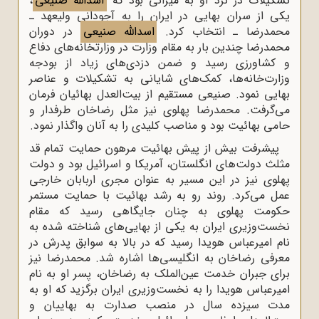
تشکیلات در نزد او به میزانی بود که
اسدالله صنیعی
،
یکی از سران بهایی در ایران را به آجودانی ولیعهد ـ
محمدرضا ـ انتخاب کرد.
اسدالله صنیعی
در دوران
محمدرضا چندین بار به مقام وزارت در وزارتخانه‌های دفاع
و کشاورزی رسید و ضمن دزدی‌های زیاد از بودجه
وزارت‌خانه‌ها، کمک‌های شایانی به تشکیلات و عناصر
بهایی نمود. صنیعی مستقیم از بیت‌العدل بهائیان فرمان
می‌گرفت. محمدرضا پهلوی نیز مثل رضاخان طرفدار و
حامی بهائیت بود و مناصب کلیدی را به آنان واگذار نمود.
پیشرفت بیش ‌از پیش بهائیت مرهون حمایت تمام ‌قد
مثلث دولت‌های انگلستان، آمریکا و اسرائیل بود و دولت
پهلوی نیز در این مسیر به ‌عنوان مجری اربابان خارجی
عمل می‌کرد. روند رو به رشد بهائیت با حمایت مستمر
حکومت پهلوی به چنان جایگاهی رسید که مقام
نخست‌وزیری ایران به یکی از بهایی‌های شناخته‌ شده به
نام امیرعباس هویدا رسید که در بالا به سوابق پدرش در
معرفی رضاخان به انگلیسی‌ها اشاره شد. محمدرضا نیز
برای جبران خدمت عین‌الملک به رضاخان، پسر او به نام
امیرعباس هویدا را به نخست‌وزیری ایران برگزید که او به
مدت سیزده سال در منصب صدارت به بهاییان و