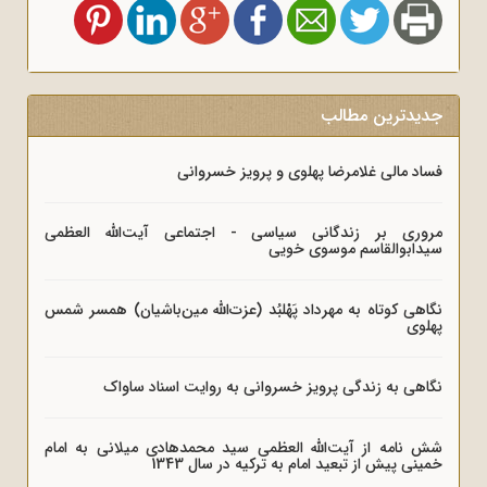
جدیدترین مطالب
فساد مالی غلامرضا پهلوی و پرویز خسروانی
مروری بر زندگانی سیاسی - اجتماعی آیت‌الله العظمی
سیدابوالقاسم موسوی خویی
نگاهی کوتاه به مهرداد پَهْلبُد (عزت‌الله مین‌باشیان) همسر شمس
پهلوی
نگاهی به زندگی پرویز خسروانی به روایت اسناد ساواک
شش نامه از آیت‌الله العظمی سید محمدهادی میلانی به امام
خمینی پیش از تبعید امام به ترکیه در سال 1343