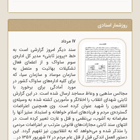
روزشمار اسنادی
17 مرداد
سند دیگر امروز گزارشی است به
خط «پرویز ثابتی» مدیر کل اداره‌ی
سوم ساواک و از اعضای فعال
تشکیلات بهائیت و متصل به
سازمان موساد و سازمان سیا، که
برای کلیه اداره‌های ساواک‌ کشور در
مورد آمادگی برای برخورد با
مجالس مذهبی و وعاظ مساجد ارسال شده است. در این گزارش
ثابتی شهدای انقلاب را اخلالگر و مأمورین کشته شده به وسیله‌ی
انقلابیون را شهید عنوان کرده است. وی همچنین اعتراضات
گسترده‌ی مردم و فریادهای اسلام خواهانه و استبداد ستیز آنها را
مغرضانه به آشوب، بی‌نظمی و قتل و غارت تعبیر کرده است. در
انتهای سند ثابتی مجازات‌های قانونی مترتب بر اعتراضات مردمی
را متذکر شده و می‌خواهد که به انقلابیون نیز تفهیم گردد. این
دستور العمل اندکی قبل از قتل عام مردم در 17 شهریور 1357 در...