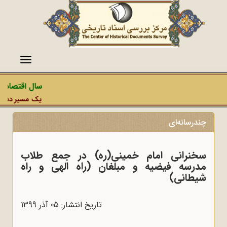
منو
سال اقتصاد م
یک مسیر دشمن، 
چندرسانه‌ای
سخنرانی امام خمینی(ره) در جمع طلاب
مدرسه فیضیه و مبلغان (راه الهی و راه
شیطانی)
تاریخ انتشار: 05 آذر 1399