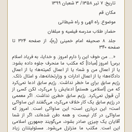
تاریخ: ۷ تیر ۱۳۵۸/ ۳ شعبان ۱۳۹۹
مکان: قم
موضوع: راه الهی و راه شیطانی
حضار: طلاب مدرسه فیضیه و مبلغان‌
جلد ۸ صحیفه امام خمینی (ره)، از صفحه ۳۲۴ تا
صفحه ۳۴۰
«... من خوف این را دارم امروز. و خدایا، به فریاد اسلام
برس! امروز [مبادا] که مکتب ما منحرف جلوه داده بشود:
یا از اعمال من و شما؛ یا از اعمال کمیته‌ها؛ یا از اعمال
دادگاه‌ها؛ یا از اعمال ادارات و وزارتخانه‌ها، و امثال ذلک.
رژیم سابق برای ما خطر نداشت. رژیم سابق ادعا نمی‌کرد
که من [اسلامی هستم‌] ادعایش را می‌کرد، لکن کسی از
آن قبول نمی‌کرد. رژیم سابق خطری نداشت. اگر معممی
در رژیم سابق یک کار خلاف می‌کرد، می‌گفتند این ساواکی
است؛ این درباری است؛ این ساواکی است. امروز که
ساواکی در کار نیست و همه دفن‌ شده‌اند، اگر از شما
آقایان یک چیزی صادر بشود، می‌گویند جمهوری اسلامی
این است. مکتب ما متزلزل می‌شود. مسئولیتتان زیاد