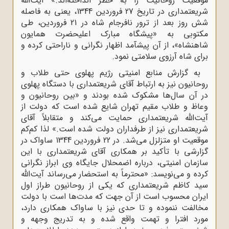
موقعیت روحانیت را به خطر انداخته‌اند.» آیت‌الله
شریعتمداری در تاریخ 27 فروردین 1344، یعنی به فاصله
شش روز بعد از ترور نافرجام شاه در 21 فروردین، طی
مکتوبی به «پیشگاه مبارک اعلیحضرت همایون
شاهنشاه»، از آن پیشآمد اظهار نگرانی و ناراحتی کرده و
برای شاه آرزوی سلامتی نمود.
به گزارش منابع امنیتی رژیم پهلوی حتی طلاب و
روحانیون نیز به ارتباط آقای شریعتمداری با دستگاه پهلوی
در آن سال‌ها مشکوک شده بودند و «بین روحانیون و
وعاظ و طلاب مقیم تهران شایع شده است که دولت از
آیت‌الله شریعتمداری حمایت می‌کند و متقابلاً آقای
شریعتمداری نیز از طرفداران دولت شده است.» لذا کم‌کم
موقعیت او متزلزل می‌شد. در 22 فروردین 1344 ساواک در
گزارشی با تأکید بر همکاری آقای شریعتمداری با این
سازمان امنیتی، درباره اضمحلال جایگاه وی ابراز نگرانی
کرده و می‌نویسد: «محترماً به استحضار می‌رساند آیت‌الله
سید کاظم شریعتمداری که یکی از روحانیون طراز اول
ایران محسوب است از آن جهت که مدت‌ها است با دولت
مخالفت ننموده و تا حدی نیز با ساواک همکاری دارد،
مورد افترا و تهمت واقع شده و به تدریج وجهه و