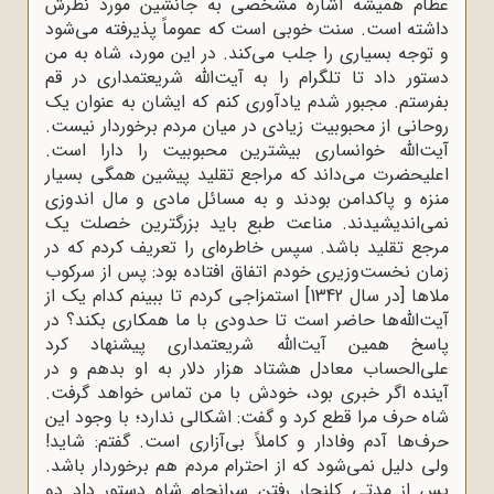
عظام همیشه اشاره مشخصی به جانشین مورد نظرش
داشته است. سنت خوبی است که عموماً پذیرفته می‌شود
و توجه بسیاری را جلب می‌کند. در این مورد، شاه به من
دستور داد تا تلگرام را به آیت‌الله شریعتمداری در قم
بفرستم. مجبور شدم یادآوری کنم که ایشان به عنوان یک
روحانی از محبوبیت زیادی در میان مردم برخوردار نیست.
آیت‌الله خوانساری بیشترین محبوبیت را دارا است.
اعلیحضرت می‌داند که مراجع تقلید پیشین همگی بسیار
منزه و پاکدامن بودند و به مسائل مادی و مال اندوزی
نمی‌اندیشیدند. مناعت طبع باید بزرگترین خصلت یک
مرجع تقلید باشد. سپس خاطره‌ای را تعریف کردم که در
زمان نخست‌وزیری خودم اتفاق افتاده بود: پس از سرکوب
ملاها [در سال 1342] استمزاجی کردم تا ببینم کدام یک از
آیت‌الله‌ها حاضر است تا حدودی با ما همکاری بکند؟ در
پاسخ همین آیت‌الله شریعتمداری پیشنهاد کرد
علی‌الحساب معادل هشتاد هزار دلار به او بدهم و در
آینده اگر خبری بود، خودش با من تماس خواهد گرفت.
شاه حرف مرا قطع کرد و گفت: اشکالی ندارد؛ با وجود این
حرف‌ها آدم وفادار و کاملاً بی‌آزاری است. گفتم: شاید!
ولی دلیل نمی‌شود که از احترام مردم هم برخوردار باشد.
پس از مدتی کلنجار رفتن سرانجام شاه دستور داد دو