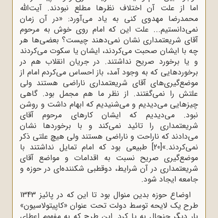
اما از علت آن اختلاف نظرها مطلع نبودند. آیت‌الله
محمدرضا مهدوی کنی به یاد می‌آورد: «در آن زمان
نمی‌دانستیم... علت این که امام روی خوش به مرحوم
آقای شریعتمداری نشان نمی‌دهند چیست؟ بعضی‌ها هر
چه با ایشان صحبت می‌کردند، ایشان یا سکوت می‌کردند
و یا برخورد صریح نداشتند. در جریان انقلاب هم در
برخوردهایی که به وجود آمد، باز احساس می‌کردم امام از
موضع‌گیری‌های آقای شریعتمداری ناراضی هستند ولی
علتش را نمی‌گفتند. از نظر ما هم مجمل بود. گاهی
چیزهایی می‌دیدیم و می‌شنیدیم که ابهام داشت و روشن
نبود. می‌دیدیم که ایشان کارهای مرحوم آقای
شریعتمداری را تائید نمی‌کند و با برخوردها نشان
می‌دادند که ناراحت و ناراضی هستند ولی هیچ علتی ذکر
نمی‌کردند.»
[20]
طبیعی بود که امام تمایل نداشتند با
موضع‌گیری صریح نسبت به اقدامات و مواضع آقای
شریعتمداری در آن شرایط، دوقطبی شکننده‌ای در حوزه و
جامعه ایجاد شود.
اوضاع حوزه بدین منوال بود تا این که در پائیز 1343
طرح یک لایحه توسط دولت تحت عنوان «کاپیتولاسیون»
بار دیگر جنجال به پا کرد. این طرح که به مفهوم اعطای