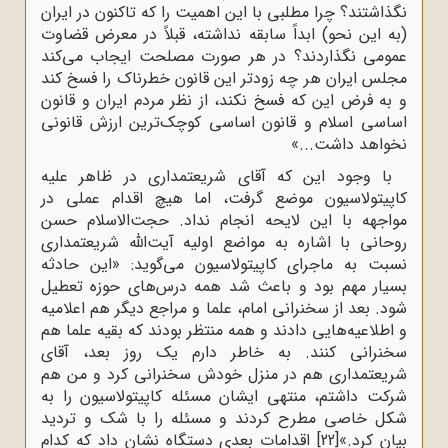
نگذاشتند؟ چرا مطلبی با این اهمیت را که تاکنون در ایران
(به این نحو) ابداً سابقه نداشته، قبلاً در معرض قضاوت
عمومی نگذاردند؟ در هر صورت مصلحت ایجاب می‌کند
مجلس ایران هر چه زودتر این قانون خطرناک را فسخ کند
و به فرض این که فسخ نکند، از نظر مردم ایران و قانون
اساسی اسلام و قانون اساسی کوچک‌ترین ارزش قانونی
نخواهد داشت...»
با وجود این که آقای شریعتمداری در ظاهر علیه
کاپیتولاسیون موضع گرفت، اما هیچ اقدام عملی در
مواجهه با این لایحه انجام نداد. حجت‌الاسلام حسن
روحانی با اشاره به مواضع اولیه آیت‌الله شریعتمداری
نسبت به ماجرای کاپیتولاسیون می‌گوید: «این‌ حادثه‌
بسیار مهم‌ بود و باعث‌ شد همه‌‌ درس‌های حوزه‌ تعطیل‌
شود. بعد از سخنرانی‌ امام‌، علما و مراجع‌ دیگر هم‌ اعلامیه‌
و اطلاعیه‌هایی دادند و همه‌ منتظر بودند که‌ بقیه‌‌ علما هم‌
سخنرانی‌ کنند. به‌ خاطر دارم‌ یک‌ روز بعد، آقای‌
شریعتمداری‌ هم‌ در منزل‌ خودش‌ سخنرانی‌ کرد و من‌ هم‌
شرکت‌ داشتم‌، منتهی‌ ایشان‌ مسئله‌ کاپیتولاسیون‌ را به‌
شکل‌ خاصی‌ مطرح‌ کردند و مسئله‌ را با شک‌ و تردید
بیان‌ کرد.»
[22]
اقدامات بعدی دستگاه نشان داد که کدام