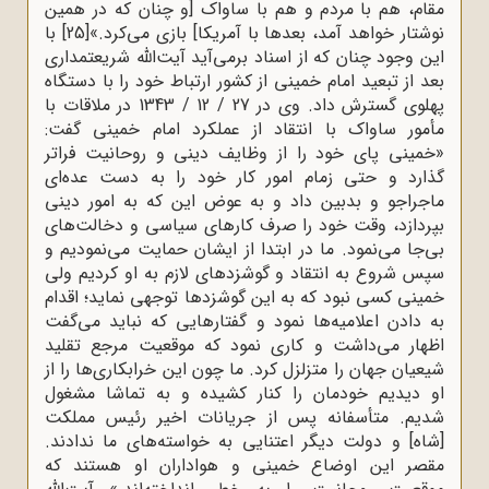
مقام، هم با مردم و هم با ساواک [و چنان که در همین
نوشتار خواهد آمد، بعدها با آمریکا] بازی می‌کرد.»
[25]
با
این وجود چنان که از اسناد برمی‌آید آیت‌الله شریعتمداری
بعد از تبعید امام خمینی از کشور ارتباط خود را با دستگاه
پهلوی گسترش داد. وی در 27 / 12 / 1343 در ملاقات با
مأمور ساواک با انتقاد از عملکرد امام خمینی گفت:
«خمینی پای خود را از وظایف دینی و روحانیت فراتر
گذارد و حتی زمام امور کار خود را به دست عده‌ای
ماجراجو و بدبین داد و به عوض این که به امور دینی
بپردازد، وقت خود را صرف کارهای سیاسی و دخالت‌های
بی‌جا می‌نمود. ما در ابتدا از ایشان حمایت می‌نمودیم و
سپس شروع به انتقاد و گوشزدهای لازم به او کردیم ولی
خمینی کسی نبود که به این گوشزدها توجهی نماید؛ اقدام
به دادن اعلامیه‌ها نمود و گفتارهایی که نباید می‌گفت
اظهار می‌داشت و کاری نمود که موقعیت مرجع تقلید
شیعیان جهان را متزلزل کرد. ما چون این خرابکاری‌ها را از
او دیدیم خودمان را کنار کشیده و به تماشا مشغول
شدیم. متأسفانه پس از جریانات اخیر رئیس مملکت
[شاه] و دولت دیگر اعتنایی به خواسته‌های ما ندادند.
مقصر این اوضاع خمینی و هواداران او هستند که