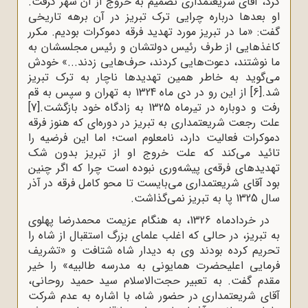
کرد، آقای شریعتمداری تصمیم به خروج از آن شهر گرفت.
او بعدها درباره چرایی ترک تبریز در آن برهه تاریخی
گفت: «ما در تبریز مورد تهدید فرقه‌ دموکرات بودیم. مکرر
کاغذهایی از طرف رئیس دولتشان و رئیس مجلسشان به
ما نوشتند، دعوت‌هایی کردند، حرف‌هایی زدند...» خودش
می‌گوید به خاطر همین تهدیدها ناچار به ترک تبریز
شد.
[6]
از این رو در دی ماه 1324 به تهران‌ و سپس‌ به‌ قم‌
رفت و دوباره در تیرماه 1325 به زادگاه خود بازگشت.
[7]
علت رجعت شریعتمداری به تبریز در دوره‌ای که هنوز فرقه
دموکرات فعالیت دارد، نامعلوم است؛ اما این فرضیه را
تائید می‌کند که علت خروج او از تبریز بدون شک
تهدیدهای فرقه‌ی پیشه‌وری نبوده است چرا که اگر چنین
بود آقای شریعتمداری می‌بایست تا محو کامل فرقه در آذر
سال 1325 پا به تبریز نمی‌گذاشت.
در خردادماه 1326، به هنگام عزیمت محمدرضا پهلوی
به تبریز، در حالی‌ که اغلب علمای بزرگ استقبال از شاه را
تحریم کرده بودند وی به دیدار شاه شتافت و «تشریف
‌فرمایی اعلیحضرت همایونی به مدرسه‌ طالبیه» را خیر
مقدم گفت. به تعبیر حجت‌الاسلام سید حمید روحانی،
آقای شریعتمداری در حضور شاه، با اشاره به عدم شرکت