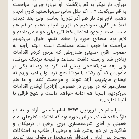
تهران، بار دیگر به قم بازگشت. او درباره چرایی مراجعت
به قم می‌گوید: «... اگر مثل سابق می‌توانستیم کاری انجام
دهیم، لازم بود باز هم [در تهران] بمانیم. ولی بعد دیدیم
فعلاً هر کاری بخواهیم در تهران انجام دهیم در قم هم
میسر است و چون احتمال خطراتی برای حوزه می‌دادیم و
لازم بود مصالح حوزه را حفظ کنیم، خیال می‌کردیم
مراجعت ما خوب است، مصلحت است. البته راجع به
حضرت آقای خمینی همان‌طور که عرض کردم اقدامات
زیادی شد و زمینه داشت مساعد و نتیجه نزدیک می‌شد،
ولی بعد سوءتفاهمی پیش آمد کرد به وسیله یکی از
مأمورین که آن رشته را موقتاً قطع کرد. ولی امیداوریم که
ایشان عن‌قریب آزاد شوند و مراجعت کنند. و ما هم
همان‌طور که در تهران در خصوص [آزادی] ایشان اقدامات
می‌کردیم، اینجا هم ادامه خواهد داشت و هیچ فرقی با
آنجا ندارد...»
سرانجام در فروردین 1343 امام خمینی آزاد و به قم
بازگردانده شدند. در این دوره بود که اختلاف نظرهای امام
خمینی و آقای شریعتمداری برای برخی از نزدیکان و
شاگردان آن دو روشن شد و برخی از طلاب به اختلافات
موجود بین امام و آیت‌الله شریعتمداری وقوف پیدا کردند