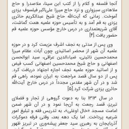
آنجا فلسفه و کلام را از کتب ابن سینا، ملاصدرا و حاج
ملاهادی سبزواری و نزد حاج میرزا علی‌اکبر فیلسوف یزدی
آموخت. زمانی که آیت‌الله حاج شیخ عبدالکریم حائری
یزدی به قم آمد و به تأسیس حوزه‌ علمیه همت گماشت،
آقای شریعتمداری در درس خارج مؤسس حوزه علمیه قم
حضور یافت.
[4]
وی پس از مدتی به نجف اشرف عزیمت کرد و در حوزه‌
علمیه‌ آن شهر از محضر اساتیدی چون آیات عظام میرزا
محمدحسین نائینی، ضیاءالدین عراقی، سید ابوالحسن
اصفهانی و حاج شیخ محمدحسین اصفهانی کسب فیض
و از اساتید حوزه علمیه نجف اجازه‌ اجتهاد دریافت کرد.
پس از دو سال قصد مراجعت به ایران نموده، راهی قم
شد و در آن شهر مقدس مجدداً در درس خارج آیت‌الله
حائری یزدی شرکت کرد.
[5]
در سال 1313 بنا به دعوت گروهی از تجار و فضلای
تبریز، قصد رجعت به آن‌جا نمود و در آن شهر ضمن
امامت مسجد «خال اوغلی»، به تدریس فقه و تبلیغ امور
شرعیه پرداخت. اما یک دهه بعد، وقتی فرقه‌‌ دموکرات
آذربایجان‌ به‌ رهبری‌ سید جعفر پیشه‌وری در تبریز ظهور