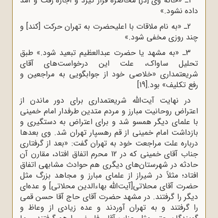
1ـ «خانه‌‌ وی‌
]
در
[
محاصره‌ قرار گیرد و اجازه‌‌ رفت‌ و آمد
داده‌ نشود.»
2ـ «به ‌نام‌ ملاقات‌ با اعلیحضرت‌ به‌ تهران‌ حرکت‌ [کند] و
چند روزی‌ مخفی‌ شود.»
3ـ «به‌ مشهد یا حضرت‌ عبدالعظیم‌ تبعید شود.» طبق
تحلیل ساواک، علت این درخواست‌های آقای
شریعتمداری «خلاصی‌ خود از جوابگویی‌ به‌ مراجعین‌ و
رفع‌ تکلیف» بود.
[19]
در نهایت آیت‌الله شریعتمداری برای دور ماندن از
اعتراض روحانیت مبارز و مردم متدین طرفدار امام خمینی
با علمای دیگر همسو شد و برای اعتراض به دستگیری و
بازداشت امام خمینی از قم رهسپار تهران شد. وی بعدها
درباره علت مراجعت خود به تهران گفت: «بعد از گرفتاری
جناب آقای خمینی که در 12 محرم اتفاق افتاد، مقارن آن
حادثه در شهرستان‌های دیگری هم حوادث مشابهی اتفاق
افتاد؛ مثلاً در شیراز از علمای مبارز و مجاهد بزرگ مثل
حضرت آقای محلاتی[آیت‌الله بهاءالدین محلاتی] و عده‌ای
دیگر را گرفتند. در مشهد حضرت آقای حاج آقا حسن قمی
را گرفتند و به تهران آوردند و عده زیادی از وعاظ و