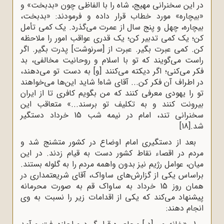
در این سخنرانی مهیج، شاه را با الفاظی چون «بدبخت» و
«بیچاره» مورد خطاب قرار داده و فرمودند: «بدبخت،
بیچاره، چهل و پنج سال از عمرت می‌گذرد. یک کمی تأمل
کن؛ یک کمی تدبیر کن؛ یک قدری عواقب امور را ملاحظه
کن. کمی عبرت بگیر. عبرت از [سرنوشت] پدرت بگیر. اگر
راست می‌گویند که تو با اسلام و روحانیت مخالفی، بد
فکر می‌کنی؛ اگر دیکته می‌کنند [و] به دست تو می‌دهند،
در اطراف آن فکر کن... آقای شاه! شاید این‌ها می‌خواهند
تو را یهودی معرفی کنند که من بگویم کافری تا از ایران
بیرونت کنند و به تکلیف تو برسند...» متعاقب این
سخنرانی تند، امام در نیمه شب 15 خرداد دستگیر
شد.
[18]
بعد از دستگیری امام اوضاع در کشور متشنج شد و
مردم در اقصاء نقاط کشور دست به قیام زدند. در این
میان، عوامل رژیم نیز بدون واهمه مردم را به گلوله بستند.
براساس یکی‌ از گزارش‌های ساواک، آقای ‌شریعتمداری‌ در
همان‌ روز 15 خرداد به‌ ساواک‌ قم‌ به‌ صورت‌ محرمانه‌
پیشنهاد می‌کند که‌ یکی‌ از اقدامات‌ زیر را نسبت‌ به‌ وی‌
انجام دهند: