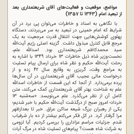
مواضع، موقعیت و فعالیت‌های آقای شریعتمداری بعد
از تبعید امام (1343 تا 1357)
با نگاهی به اسناد و خاطرات می‌توان پی برد در آن
شرایط که امام خمینی در تبعید به سر می‌بردند، دستگاه
پهلوی کوشش‌هایی جهت انتقال قدرت مرجعیت به یک
مرجع قابل کنترل مبذول داشت. گزینه اصلی رژیم آیت‌الله
سید محمدکاظم شریعتمداری بود. اسدالله علم،
نخست‌وزیر شاه ذیل خاطرات 13 خرداد 1349 با اشاره به
رحلت آیت‌الله حکیم و نظر شاه برای ارسال پیام تسلیت
به مراجع وقت، گریزی به وقایع سال 42 زده و از
درخواست مالی عجیب آقای شریعتمداری در آن سال‌ها
پرده برمی‌دارد. از آنجا که این قسمت از خاطرات اسدالله
علم به شناخت بهتر آقای شریعتمداری کمک می‌کند، متن
کامل آن از نظر می‌گذرد. علم می‌نویسد: «سه‌شنبه 13
خرداد؛ امروز صبح از درگذشت آیت‌الله حکیم با خبر شدیم؛
یکی از رهبران بزرگ شیعه ساکن عراق. خبر تا بعدازظهر
مرا گرفتار کرد. در کل فکر می‌کنم بیشتر از ده بار شرفیاب
شدم. جزئیات مراسم عزاداری را بررسی کردیم. آیا لزومی
به شرکت شاه هست؟ پیام‌های تسلیت شاه در مرگ آیات