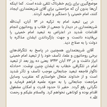
موضع‌گیری برای رژیم خطرناک تلقی شده است. کما اینکه
آن‌ها بدون آن که مزاحمتی برای آقای شریعتمداری ایجاد
کنند، امام خمینی را دستگیر و تبعید کردند.
در پی تبعید امام به ترکیه در 13 آبان، آیت‌الله
شریعتمداری در دیدار با جمعی از طلاب و روحانیون انجام
اقدامات شدید در اعتراض به تبعید امام خمینی را
بی‌فایده دانست و جهت بازگرداندن ایشان مذاکره با
دولت را به صلاح دید.
آقای شریعتمداری همچنین در پاسخ به تلگراف‌های
برخی روحانیون و علما، تأسف خود را از تبعید امام خمینی
ابراز داشت و در 23 آبان 1343 یعنی ده روز بعد از تبعید
امام در تلگرافی خطاب به ایشان چنین نوشت: «حادثه‌
ناگوار فاجعه‌ تبعید جنابعالی موجب تأسف و تأثر شدید
است و از خداوند متعال خواستارم که عنقریب وسایل
مراجعت جنابعالی را به حوزه‌ علمیه فراهم فرماید و
نگرانی رفع گردد. حقیر تا حدود قدرت و امکان مشغول
اقدام بوده و کوتاهی نخواهم کرد. والسلام علیکم و رحمت
الله.»