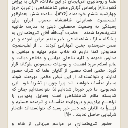
علما و روحانیون آذربایجان در این ملاقات، «زبان به پوزش
گشود.»
[8]
براساس گزارش مخبر شاهنشاهی از تبریز، «روز
چهارشنبه ششم خردادماه [1326]، ساعت شش بعدازظهر
اعلیحضرت همایونی شاهنشاه محبوب ایران برای
رسیدگی به وضعیت محصلین دینی به مدرسه طالبیه
تشریف‌فرما شدند... حضرت آیت‌الله آقای شریعتمداری به
پیشگاه مبارک شاهنشاهی خیر مقدم عرض نموده و در
ضمن خیرمقدم، چنین اظهاراتی کردند: ... از اعلیحضرت
همایونی تمنا داریم که طلاب علوم دینیه و مبلغین و
مدارس قدیمه و کلیه بناهای دیانتی و مظاهر دیانت و
عالم اسلام مورد اهمیت و توجهات مخصوص ملوکانه قرار
گیرد. حتمی است بعضی از آقایان علما که شرف حضور
ندارند و نتوانسته‌اند از این فیض عظمی بهره‌مند شوند
بسیار متأسف خواهند شد زیرا چون از تشریف‌‌فرمــایی
همایونی، ما دیر خبردار شده‌ایم لذا نتوانسته‌ایم چنان که
شایسته‌ مقام شاهنشاهی است وسایل پذیرایی را
فراهــم بیاوریم و بی‌نهایت متأسـف و شرمنده هستیم و
قهــراً به آقایان هم دیـر خبر رسید که نتوانسته‌اند افتخار
شرفیابی حاصل نمایند...»
[9]
حضور شریعتمداری در مراسم میزبانی از شاه و