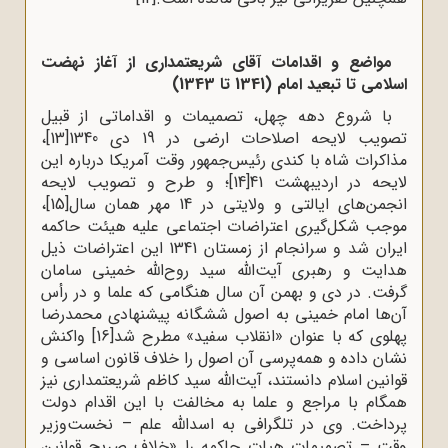
مواضع و اقدامات آقای شریعتمداری از آغاز نهضت
اسلامی تا تبعید امام (1341 تا 1343)
با شروع دهه چهل، تصمیمات و اقداماتی از قبیل
تصویب لایحه اصلاحات ارضی در 19 دی 1340
[13]
،
مذاکرات شاه با کندی رئیس‌جمهور وقت آمریکا درباره این
لایحه در اردیبهشت 41
[14]
؛ و طرح و تصویب لایحه
انجمن‌های ایالتی و ولایتی در 14 مهر همان سال
[15]
،
موجب شکل‌گیری اعتراضات اجتماعی علیه هیئت حاکمه
ایران شد و سرانجام از زمستان 1341 این اعتراضات ذیل
هدایت و رهبری آیت‌الله سید روح‌الله خمینی سامان
گرفت. در دی و بهمن آن سال هنگامی که علما و در رأس
آن‌ها امام خمینی به اصول ششگانه پیشنهادی محمدرضا
پهلوی که با عنوان «انقلاب سفید» مطرح شد
[16]
واکنش
نشان داده و همه‌پرسی آن اصول را خلاف قانون اساسی و
قوانین اسلام دانستند، آیت‌الله سید کاظم شریعتمداری نیز
همگام با مراجع و علما به مخالفت با این اقدام دولت
پرداخت. وی در تلگرافی به اسدالله علم – نخست‌وزیر
وقت – تصمیمات هیات حاکمه را «خلاف صریح قوانین