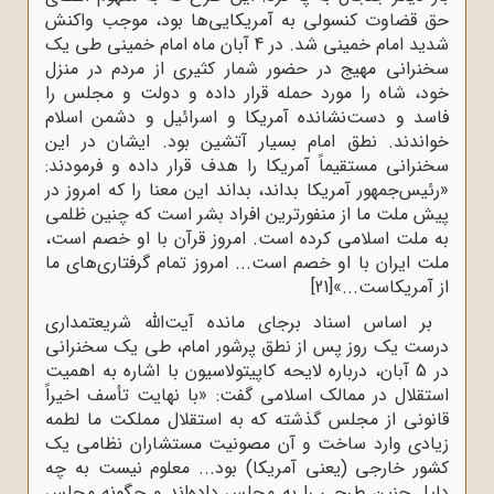
حق قضاوت کنسولی به آمریکایی‌ها بود، موجب واکنش
شدید امام خمینی شد. در 4 آبان ماه امام خمینی طی یک
سخنرانی مهیج در حضور شمار کثیری از مردم در منزل
خود، شاه را مورد حمله قرار داده و دولت و مجلس را
فاسد و دست‌نشانده آمریکا و اسرائیل و دشمن اسلام
خواندند. نطق امام بسیار آتشین بود. ایشان در این
سخنرانی مستقیماً آمریکا را هدف قرار داده و فرمودند:
«رئیس‌جمهور آمریکا بداند، بداند این معنا را که امروز در
پیش ملت ما از منفورترین افراد بشر است که چنین ظلمی
به ملت اسلامی کرده است. امروز قرآن با او خصم است،
ملت ایران با او خصم است... امروز تمام گرفتاری‌های ما
از آمریکاست...»
[21]
بر اساس اسناد برجای مانده آیت‌الله شریعتمداری
درست یک روز پس از نطق پرشور امام، طی یک سخنرانی
در 5 آبان، درباره لایحه کاپیتولاسیون با اشاره به اهمیت
استقلال در ممالک اسلامی گفت: «با نهایت تأسف اخیراً
قانونی از مجلس گذشته که به استقلال مملکت ما لطمه
زیادی وارد ساخت و آن مصونیت مستشاران نظامی یک
کشور خارجی (یعنی آمریکا) بود... معلوم نیست به چه
دلیل چنین طرحی را به مجلس داده‌اند و چگونه مجلس