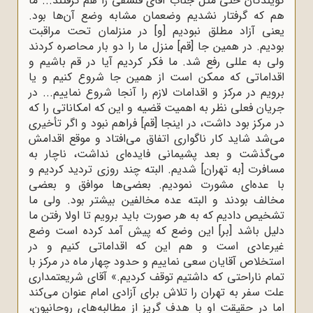
گویندگان حتی مثل جناب آقای فلسفی را هم گرفتند... ما
هم که گرفتار نشدیم وضعمان مشابه وضع آن‌ها بود.
یعنی آزاد مطلق نبودیم [و] در منزلمان تحت مراقبت
بودیم. در همین جا [قم] منزل ما را دو بار محاصره کردند
ولی به عللی رفع شد. ما فکر کردیم آیا در قم باشیم و
اقداماتی که ممکن است از همین جا شروع کنیم و یا
برویم در مرکز و اقدامات لازم را آنجا شروع نماییم... در
جریان فعلی نظر به اهمیت قضیه و این که امکاناتی را که
در مرکز بود داشت، در اینجا [قم] فراهم نبود و اگر تأخیری
می‌شد شاید کار ناگواری اتفاق می‌افتاد و موقع اقدامش
می‌گذشت و بعد پشیمانی فایده‌ای نداشت، ناچار به
مسافرت [به تهران] شدیم. البته چند روزی تردید کردیم و
با عده‌ای مشورت نمودیم. بعضی‌ها موافق و بعضی
مخالف بودند و البته عده مخالفین بیشتر بود. ولی ما
تشخیص دادیم که به هر صورت باید برویم تا اولا رفتن ما
دلیل باشد [بر] این وضع که پیش آمد کرده است وضع
غیرعادی است و هم این که اقداماتی کنیم و در
استخلاص آقایان سعی نماییم و حدود چهار ماه در مرکز با
تمام ناراحتی که داشتیم توقف کردیم.» آقای شریعتمداری
علت سفر به تهران را تلاش برای آزادی امام عنوان می‌کند
اما در حقیقت او با هدف گریز از مطالبه‌های روحانیون،