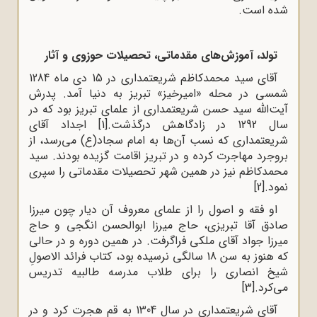
شده است.
تولد، آموزش‌های مقدماتی، تحصیلات حوزوی و آثار
آقای سید محمدکاظم شریعتمداری در 15 دی ماه 1284
شمسی در محله‌ «امیرخیز» تبریز به دنیا آمد. پدرش
آیت‌الله سید حسن شریعتمداری از علمای تبریز بود که در
سال 1292 در زادگاهش درگذشت.
[1]
اجداد آقای
شریعتمداری که نسب آن‌ها به امام سجاد(ع) می‌رسد، از
بروجرد مهاجرت‌ کرده‌ و در تبریز اقامت‌ گزیده‌ بودند. سید
محمدکاظم نیز در همین شهر تحصیلات مقدماتی را سپری
نمود.
[2]
او فقه و اصول را از علمای معروف آن دیار چون میرزا
صادق ‌آقا تبریزی، حاج میرزا ابوالحسن انگجی و حاج
میرزا جواد آقای ملکی فراگرفت. در همین دوره و در حالی
‌که هنوز به سن 18 سالگی نرسیده بود، کتاب فرائد الاصولِ
شیخ انصاری را برای طلاب مدرسه طالبیه تدریس
می‌کرد.
[3]
آقای شریعتمداری در سال 1304 به قم هجرت کرد و در