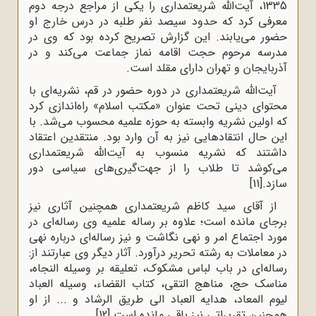
1335، آیت‌الله شریعتمداری را یکی از مراجع درجه دوم
معرفی کرد که حدود سیصد نفر طلبه در درس خارج او
حضور می‌یابند. این گزارش تصریح کرده بود که وی در
مدرسه مرحوم حجت اقامه‌ نماز جماعت می‌کند و در
آذربایجان و تهران دارای مقلد است.
آیت‌الله شریعتمداری در دوره حضور در قم، نشریه‌ای با
محتوای دینی تحت عنوان «مکتب اسلام» راه‌اندازی کرد
که اولین نشریه وابسته به حوزه علمیه محسوب می‌شد. با
این حال انتقادهایی نیز به آن وارد بود. منتقدین اعتقاد
داشتند که نشریه منسوب به آیت‌الله شریعتمداری
می‌کوشد تا طلاب را از جهت‌گیری‌های سیاسی دور
سازد.
[11]
از آقای سید کاظم شریعتمداری همچنین آثاری نیز
برجای مانده است؛ علاوه بر رساله علمیه وی رساله‌ای در
مورد اجتماع امر و نهی نگاشت و نیز رساله‌ای درباره نهی
در معاملات به رشته تحریر درآورد. آثار دیگر وی عبارتند از:
رساله‌ای در باب لباس مشکوک، تعلیقه بر وسیله النجاه،
مناسک حج، مناهج التقی، کتاب القضاء، وسیله العباد
لیوم المعاد، هدایه العباد الی طریق الرشاد و ... از او
همچنین تقریراتی نیز باقی مانده است.
[12]