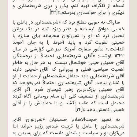
نسخه از تلگراف تهیه کنم، یکی را برای شریعتمداری و
دیگری را برای خوانساری بفرستم.»
[23]
ساواک به خوبی مطلع بود که «شریعتمداری در باطن با
خمینی موافق نیست» و دفتر ویژه‌ شاه در یک بولتن
تحلیل کرد که: او را «می‌توان محرمانه برای مبارزه با
خمینی تقویت کرد و باید آخوند را به جان آخوند
انداخت.» مأمور سفارت آمریکا نیز طی گزارشی در سال
1343 نوشت: «آقای شریعتمداری احتمالاً از برجستگی
آقای خمینی خیلی خوشحال نیست. به هر حال به خاطر
اهمیت سیاسی فعلی و پیروانی که آقای خمینی دارد،
آقای شریعتمداری باید حداقل مشخصه‌ای از حمایت از او
را نشان بدهد. آقای شریعتمداری احتمالاً نمی‌خواهد که
آقای خمینی بزرگ‌ترین رهبر شیعیان شود. اگر آقای
شریعتمداری از تضعیف کلی آن مقام روحانی آگاه گردد
محتمل است که عقب بکشد و یا حمایتش را از آقای
خمینی کاهش دهد.»
[24]
به تعبیر حجت‌الاسلام حسینیان «نمی‌توان آقای
شریعتمداری را عامل یا تربیت شده‌ی رژیم خواند اما
می‌توان او را سیاست پیشه‌ای دانست که برای رسیدن به