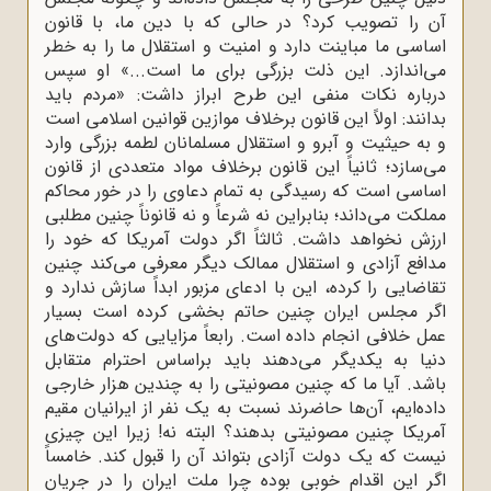
آن را تصویب کرد؟ در حالی که با دین ما، با قانون
اساسی ما مباینت دارد و امنیت و استقلال ما را به خطر
می‌اندازد. این ذلت بزرگی برای ما است...» او سپس
درباره نکات منفی این طرح ابراز داشت: «مردم باید
بدانند: اولاً این قانون برخلاف موازین قوانین اسلامی است
و به حیثیت و آبرو و استقلال مسلمانان لطمه بزرگی وارد
می‌سازد؛ ثانیاً این قانون برخلاف مواد متعددی از قانون
اساسی است که رسیدگی به تمام دعاوی را در خور محاکم
مملکت می‌داند؛ بنابراین نه شرعاً و نه قانوناً چنین مطلبی
ارزش نخواهد داشت. ثالثاً اگر دولت آمریکا که خود را
مدافع آزادی و استقلال ممالک دیگر معرفی می‌کند چنین
تقاضایی را کرده، این با ادعای مزبور ابداً سازش ندارد و
اگر مجلس ایران چنین حاتم بخشی کرده است بسیار
عمل خلافی انجام داده است. رابعاً مزایایی که دولت‌های
دنیا به یکدیگر می‌دهند باید براساس احترام متقابل
باشد. آیا ما که چنین مصونیتی را به چندین هزار خارجی
داده‌ایم، آن‌ها حاضرند نسبت به یک نفر از ایرانیان مقیم
آمریکا چنین مصونیتی بدهند؟ البته نه! زیرا این چیزی
نیست که یک دولت آزادی بتواند آن را قبول کند. خامساً
اگر این اقدام خوبی بوده چرا ملت ایران را در جریان