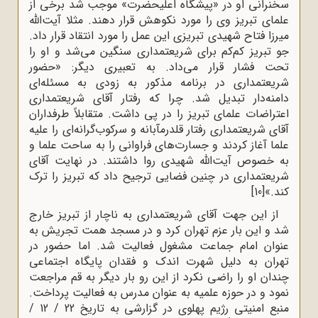
سخنرانی او در «پیشگاه اعلیحضرت» موجب شد برخی از
علمای تبریز وی را مورد نکوهش قرار دهند. مثلا آیت‌الله
میرزا فتاح شهیدی تبریزی این عمل را مورد انتقاد قرار داد.
جو تبریز کم‌کم برای شریعتمداری سنگین می‌شد و او را
تحت فشار قرار می‌داد. به تعبیری دیگر: «حضور
شریعتمداری در برنامه مذکور به زودی به مسئله‌ای
دامنه‌دار تبدیل شد. چرا که رفتار آقای شریعتمداری
اعتراضات علمای تبریز را در پی داشت. متقابلاً طرفداران
آقای شریعتمداری رفتار قلدرمآبانه و سرکوب‌گرانه‌ای را علیه
علما آغاز کردند و جسارت‌های فراوانی را به ساحت علما و
به خصوص آیت‌الله شهیدی روا داشتند. در نهایت آقای
شریعتمداری در چنین فضایی ترجیح داد که تبریز را ترک
کند.»
[10]
از این جهت آقای شریعتمداری به ‌ناچار از تبریز خارج
شد و این ‌بار عزم تهران کرد و در مسجد همت تجریش به
عنوان امام جماعت مشغول فعالیت شد. اما حضور در
تهران به دلیل شهرت اندک و فقدان پایگاه اجتماعی
چندان او را راضی نکرد از این ‌رو بار دیگر به قم مراجعت
نمود و در حوزه علمیه به عنوان مدرس به فعالیت پرداخت.
منبع امنیتی رژیم پهلوی در گزارشی به تاریخ 22 / 12 /