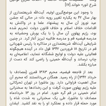
شرع انور» خواند.
[17]
با وجود این موضع‌گیری اولیه، آیت‌الله شریعتمداری از
بهار سال 42 به یکباره تغییر رویه داد؛ در حالی که جشن
عید نوروز آن سال به پیشنهاد علما و در واکنش به
اقدامات خلاف اسلام و خلاف قانون دولت تحریم شده
بود، رژیم پهلوی آن سال را با یک یورش وحشیانه به
مدرسه فیضیه قم و مدرسه طالبیه تبریز آغاز کرد. در چنین
شرایطی آیت‌الله شریعتمداری در مذاکره با رئیس شهربانی
قم در تاریخ 18 فروردین 1342 قول داد در آینده هیچگونه
فعالیتی علیه دولت و لوایح ششگانه ننماید، اعلامیه‌ای به
چاپ نرساند و آیت‌الله خمینی را راضی کند که دست از
مبارزه بکشد.
بعد از فاجعه فیضیه، محرم 1383 قمری (مصادف با
خرداد 1342) از راه رسید. همگان می‌دانستند که محرم آن
سال اهمیت فراوانی دارد. روز عاشورا در تهران تحرکاتی
علیه رژیم پهلوی صورت گرفت و این رخدادها به سخنرانی
امام خمینی در قم گره خورد. امام در روز 13 خردادماه
مصادف با عاشورا، طی یک سخنرانی به شدت شاه را
مورد حمله قرار داده و عملکرد او را به نقد کشید. ایشان