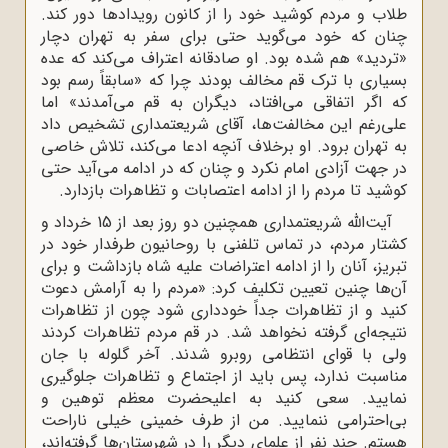
طلاب و مردم کوشید خود را از کانون رویدادها دور کند.
چنان که خود می‌گوید حتی برای سفر به تهران دچار
«تردید» هم شده بود. او صادقانه اعتراف می‌کند که عده
بسیاری با ترک قم مخالف بودند چرا که «سابقاً رسم بود
که اگر اتفاقی می‌افتاد، دیگران به قم می‌آمدند» اما
علی‌رغم این مخالفت‌ها، آقای شریعتمداری تشخیص داد
به تهران برود. او برخلاف آنچه ادعا می‌کند، تلاش خاصی
در جهت آزادی امام نکرد و چنان که در ادامه می‌آید حتی
کوشید تا مردم را از ادامه اعتصابات و تظاهرات بازدارد.
آیت‌الله شریعتمداری همچنین دو روز بعد از 15 خرداد و
کشتار مردم، در تماس تلفنی با روحانیون طرفدار خود در
تبریز، آنان را از ادامه‌ اعتراضات علیه شاه بازداشت و برای
آن‌ها چنین تعیین تکلیف کرد: «مردم را به آرامش دعوت
کنید و از تظاهرات جداً خودداری شود چون از تظاهرات
نتیجه‌ای گرفته نخواهد شد. در قم مردم تظاهرات کردند
ولی با قوای انتظامی روبرو شدند. آخر گلوله با جان
مناسبت ندارد، پس باید از اجتماع و تظاهرات جلوگیری
نمایید. سعی کنید به اعلیحضرت معظم توهین و
بی‌احترامی ننمایید. من از طرف خمینی خیلی ناراحت
هستم. چند نفر از علمای دیگر را در شهرستان‌ها گرفته‌اند،