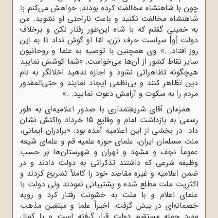
چون با شاهنشاه مخالفت کرده بودند. خواهش می‌کنم با
شاهنشاه مخالفت نکنید و باعث ناراحتی او نشوید. من
به خمینی گفتم که با شاه این‌طور رفتار نکن و برخلاف
دولت [و] سیاست حرف نزن، امّا او گوش نداد تا به این
روز افتاد...» وی همچنین با توصیه به علما و روحانیون
سایر نقاط کشور از آن‌ها می‌خواست: «شما کوشش نمایید
هیچگونه تظاهراتی نشود و اجازه ندهید اخلالگر به نام
دین تظاهر کنند و بی‌نظمی ایجاد نمایند و حتی‌المقدور
مردم را به سکوت و آرامش دعوت نمایید...»
همزمان آقای شریعتمداری با صدور اعلامیه‌ای به ‌طور
رسمی به بازداشت امام و وقایع 15 خرداد واکنش نشان
داد. در بخشی از این اعلامیه آمده بود: «برادران ایمانی،
ملت مسلمان ایران، علمای حوزه علمیه قم و علمای شیعه
عموماً نجف و مشهد و تهران و شهرستان‌ها بر حسب
وظیفه شرعی که داشتند تذکراتی به دولت دادند و در
ضمن اعلامیه و غیره مقاصد خود را کاملاً تشریح کردند و
اکثریت ملت مطلع شده و پشتیبانی نمودند ولی دولت با
علمای اعلام و با ملت به خشونت رفتار کرد و رویه
خصمانه‌ای در پیش گرفت. اخیراً علما و مبلغین مذهب
مورد حمله مستقیم دولت قرار گرفته است و با کمال