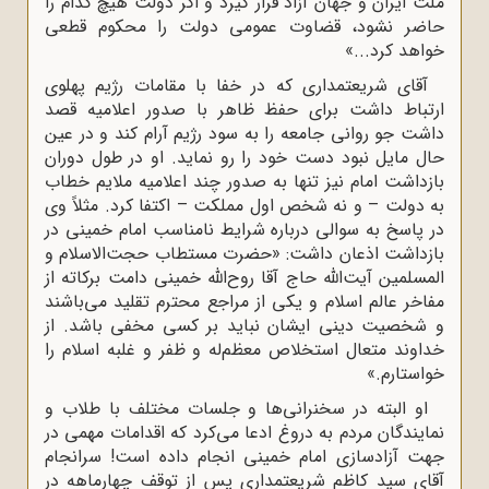
ملت ایران و جهان آزاد قرار گیرد و اگر دولت هیچ کدام را
حاضر نشود، قضاوت عمومی دولت را محکوم قطعی
خواهد کرد...»
آقای شریعتمداری که در خفا با مقامات رژیم پهلوی
ارتباط داشت برای حفظ ظاهر با صدور اعلامیه قصد
داشت جو روانی جامعه را به سود رژیم آرام کند و در عین
حال مایل نبود دست خود را رو نماید. او در طول دوران
بازداشت امام نیز تنها به صدور چند اعلامیه ملایم خطاب
به دولت – و نه شخص اول مملکت – اکتفا کرد. مثلاً وی
در پاسخ به سوالی درباره شرایط نامناسب امام خمینی در
بازداشت اذعان داشت: «حضرت مستطاب حجت‌الاسلام و
المسلمین آیت‌الله حاج آقا روح‌الله خمینی دامت برکاته از
مفاخر عالم اسلام و یکی از مراجع محترم تقلید می‌باشند
و شخصیت دینی ایشان نباید بر کسی مخفی باشد. از
خداوند متعال استخلاص معظم‌له و ظفر و غلبه اسلام را
خواستارم.»
او البته در سخنرانی‌ها و جلسات مختلف با طلاب و
نمایندگان مردم به دروغ ادعا می‌کرد که اقدامات مهمی در
جهت آزادسازی امام خمینی انجام داده است! سرانجام
آقای سید کاظم شریعتمداری پس از توقف چهارماهه در