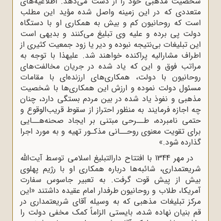
شخصیت مذهبی خود را از دست می‌دهد. اطلاعیه‌های
متعددی که در این زمینه واصل شده مؤید این مطلب
است که روحانیون کم ‌و بیش به همکاری او با دستگاه
دولت پی برده و علیه وی تبلیغ می‌کنند و بدیهی است
این تبلیغات بی‌نتیجه نبوده و دیر یا زود جمعیت کثیری از
اطراف مشارالیه پراکنده خواهند شد. علیهذا با توجه به
مراتب فوق و این که یاد شده در جریان مخالفت‌های
روحانیون با دولت، همکاری‌های ارزنده‌ای با مقامات
مسئول دولت نموده و ارزش این همکاری‌ها با شخصیت
مذهبی و نفوذ یاد شده در بین مردم بستگی دارد، چنان
چه اجازه فرمایند به منظور احتراز از سقوط قریب‌الوقوع و
حتمی نامبرده، طــرحی مبتنی بر ایجاد صحنه‌هــایی
برای تقویت معنوی روحــانی مذکـور تهیه و به مورد اجرا
گذارده شود.»
در مهر 1344 با افتتاح دارالتبلیغ اسلامی توسط آیت‌الله
شریعتمداری، شائبه‌ها درباره همکاری او با رژیم پهلوی
بیش از پیش قوت گرفت. به تعبیر جاسوس سفارت
آمریکا، طلاب و روحانیون طرفدار امام عقیده داشتند «این
مرکز تبلیغات مذهبی که به وسیله آقای شریعتمداری در
قم بنیان نهاده شده، بایستی الزاماً کمک مخفی دولت را