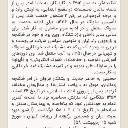
شکنجه‌گر، به سال 1302 در گلپایگان به دنیا آمد
.
پس از
ناتمام ماندن تحصیلات در مقطع ابتدایی، به ارتش وارد و
با درجه گروهبانی در رکن 2 مشغول خدمت شد. پس از
تأسیس ساواک در سال 1336، برای ادامه خدمت به
ساواک منتقل و در اداره سوم مشغول به کار شد. برای
مدتی مدیر داخلی بازداشتگاه اوین بود و خود در شکنجه
و بازجویی زندانیان و متهمین سیاسی شرکت می‌جست و
در پی به وجود آمدن کمیته مشترک ضد خرابکاری ساواک
و شهربانی در سال 1351، به آنجا منتقل شد. وی دوره‌های
آموزشی «توجیه و حفاظت»، «شوک الکتریکی» و «آپولو»
را در ساواک طی نموده و در کمیته مشترک ضد خرابکاری
به کار بست
.
حسینی به خاطر جدیت و پشتکار فراوان در امر شکنجه
زندانیان، موفق به دریافت نشان‌ها و مدال‌های مختلف
گردید. پس از پیروزی انقلاب اسلامی، در تاریخ 24 اسفند
1357 هنگامی که منزلش محاصره بود با اسلحه کمری
اقدام به خودکشی نمود که بلافاصله به بیمارستان منتقل و
سرانجام در تاریخ 12 / 2 / 58 درگذشت.
(آرشیو موزه
عبرت ایران و همچنین برگرفته از روزنامه کیهان ، مورخ
شنبه 15 اردیبهشت 58)