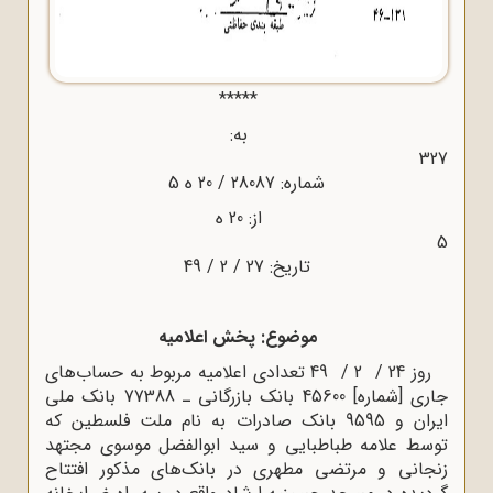
*****
به:
327
شماره: 28087 / 20 ه‌ 5
از: 20 ه‌
5
تاریخ: 27 / 2 / 49
موضوع: پخش اعلامیه
روز 24 / 2 / 49 تعدادی اعلامیه مربوط به حساب‌های
جاری [شماره] 45600 بانک بازرگانی ـ 77388 بانک ملی
ایران و 9595 بانک صادرات به نام ملت فلسطین که
توسط علامه طباطبایی و سید ابوالفضل موسوی مجتهد
زنجانی و مرتضی مطهری در بانک‌های مذکور افتتاح