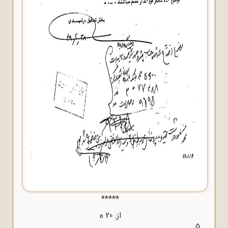
*****
از: 20 ه‌
5