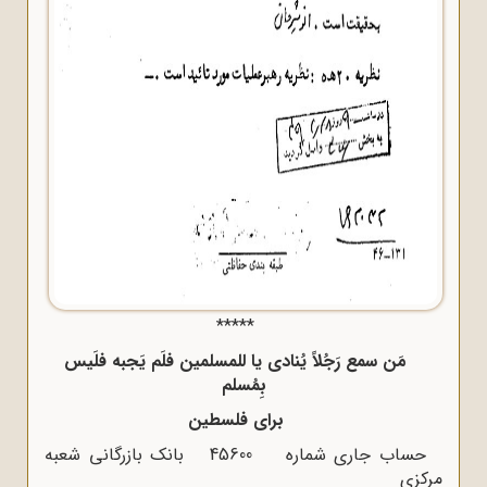
*****
مَن سمع رَجُلاً یُنادی یا للمسلمین فلَم یَجبه فلَیس
بِمُسلم
برای فلسطین
حساب جاری شماره 45600 بانک بازرگانی شعبه
مرکزی