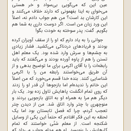
عین این که می‌گویی بی‌سواد و خر هستی
می‌خوای به اینا بفهمونی که دارند خلاف می‌کنند و
این کارشان بد است؟ من هم جواب دادم نه، اصلاً
این ورد زبان من است. اگر دوست داری به شما هم
بگویم. گفت: پدر سوخته به خودت بگو!
جوانی را به یاد دارم که او را از سقف آویزان کرده
بودند و فریادهای دردناکی می‌کشید. فشار زیادی
به چشم‌ها و سرش وارد شده بود. یک معلم اهل
تسنن را هم از پاوه آورده بودند و می‌گفتند که باید
رابطه‌ات را با آقای اکرمی برای ما توضیح بدهی و از
آن طریق می‌خواستند رابطه من را با اکرمی
شناسایی کنند. بنده خدا قسم می‌خورد که من اصلاً
این خانم را ندیده‌ام اما بازجوها آن قدر او را زدند
که روی تمام انگشت پاهایش تاول زده بود. یک بار
دیگر هم مرا به همراه او به اتاق بازجویی بردند و
منوچهری با چتر وارد اتاق شد. من از دیدن چتر
تعجب کردم، چرا که فصل تابستان بود اما یک
لحظه به این فکر افتادم که حتماً این یکی از وسایل
شکنجه است. از معلم سُنّی خواستند که تمام
کارهایش را بنویسد. او هم مدام جواب می‌داد که