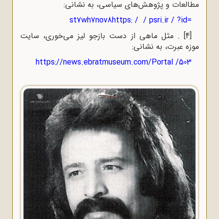
مطالعات و پژوهش‌های سیاسی، به نشانی:
st
7
wh
7
nov
8
https: / / psri.ir / ?id=
[4]
.
مثل ماهی از دست بازجو لیز می‌خوری، سایت
موزه عبرت، به نشانی:
https://news.ebratmuseum.com/Portal /503