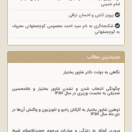
امام خمینی
پرویز ثابتی و احسان نراقی
شکنجه‌گری به نام سید احمد معصومی کوچصفهانی معروف
به کوچصفهانی
جدیدترین مطالب
نگاهی به دولت دکتر شاپور بختیار
چگونگی انتخاب شدن و نشدن شاپور بختیار و غلامحسین
صدیقی به نخست وزیری در سال 1357
توهین شاپور بختیار به کارکنان رادیو و تلویزیون و واکنش آن‌ها در
دی ماه سال 1357
مروری کوتاه به زندگی و مبارزات مرحوم حجت‌الاسلام شیخ