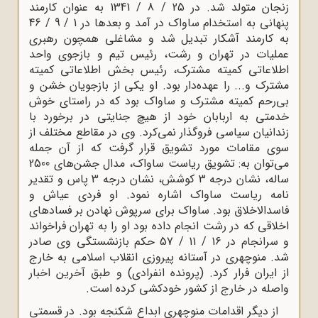
زنجان متولد شد. در 25 / 8 / 1341 به عنوان کارمند
پنهانی به استخدام ساواک در آمد و بعدها در 1 / 9 / 46
به کارمند آشکار تبدیل شد و مشاغلی همچون رهبری
عملیات در تهران و رشت، رئیس تیم و بازجوی واحد
اطلاعاتی کمیته مشترک، رئیس بخش اطلاعاتی کمیته
مشترک و... را عهده‌دار بود. او یکی از بازجویان خشن و
بی‌رحم کمیته مشترک و ساواک بود که در راستای خوش
خدمتی به اربابان خود از هیچ جنایتی در برخورد با
زندانیان سیاسی فروگذار نمی‌کرد. وی در مقاطع مختلف از
سوی مقامات مورد تشویق قرار گرفت که از آن جمله
می‌توان به: تشویق ریاست ساواک، مدال جشن‌های 2500
ساله، نشان درجه 3 کوشش، نشان درجه 3 پاس و تقدیر
نامه ریاست ساواک اشاره نمود. او فردی عیاش و
فاسدالاخلاق بود. ساواک برای سرپوش نهادن بر فسادهای
اخلاقی که در رشت انجام داده بود او را به تهران فراخواند
و سرانجام در 16 / 11 / 57 حکم بازنشستگی وی صادر
شد. منوچهری در آستانه پیروزی انقلاب اسلامی به خارج
از ایران فرار کرد. (پرونده انفرادی) و طبق آخرین اخبار
واصله در خارج از کشور خودکشی کرده است.
از دیگر اقدامات منوچهری ابداع شکنجه بود. در قسمتی