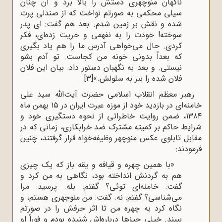
ناگهان منوچهری دستش را بالا برد و آن چنان
سیلی محکمی به صورتم نواخت که از صندلی پرت
شده و نقش بر زمین شدم. بعد هم گفت: ای پدر
سوخته! خودت را به نفهمی و خریت زده‌ای، فکر
کردی. حال می‌خواهی آدرس ما را هم یاد بگیری
که بعداً بدونی خونه من کجاست. تو آدم بشو
نیستی. و بعد به نگهبان دستور داد: بیان این فلان
فلان شده را ببر به سلولش.»
[3]
رهبر معظم انقلاب اسلامی حضرت آیت‌الله سید علی
خامنه‌ای در بازدید خود از موزه عبرت ایران در ۱۵ بهمن ماه
۱۳۸۴، ضمن روایت خاطراتی از نحوه دستگیری خود و
شرایط حاکم بر کمیته مشترک ضد خرابکاری، زمانی که در
مقابل تابلوی عکس منوچهر وظیفه‌خواه قرار گرفتند، چنین
فرمودند:
«با همین چهره و قیافه و یقه باز که یک چیزی
هم به گردنش انداخته بود، نگاهی به من کرد و
گفت: خامنه‌ای توئی؟ گفتم: بله. پرسید: مرا
می‌شناسی؟ گفتم: نه. گفت: من منوچهری هستم، و
نگاه کرد به چهره من تا اثر حرفش را در صورتم
ببیند. خیلی چیزها درباره‌اش شنیده بودم و فوراً او