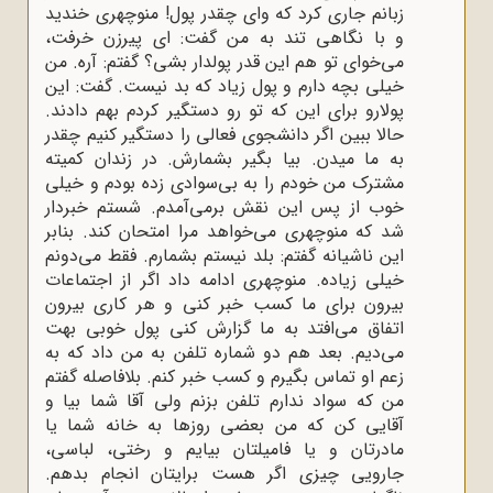
زبانم جاری کرد که وای چقدر پول! منوچهری خندید
و با نگاهی تند به من گفت: ای پیرزن خرفت،
می‌خوای تو هم این قدر پولدار بشی؟ گفتم: آره. من
خیلی بچه دارم و پول زیاد که بد نیست. گفت: این
پولارو برای این که تو رو دستگیر کردم بهم دادند.
حالا ببین اگر دانشجوی فعالی را دستگیر کنیم چقدر
به ما میدن. بیا بگیر بشمارش. در زندان کمیته
مشترک من خودم را به بی‌سوادی زده بودم و خیلی
خوب از پس این نقش برمی‌آمدم. شستم خبردار
شد که منوچهری می‌خواهد مرا امتحان کند. بنابر
این ناشیانه گفتم: بلد نیستم بشمارم. فقط می‌دونم
خیلی زیاده. منوچهری ادامه داد اگر از اجتماعات
بیرون برای ما کسب خبر کنی و هر کاری بیرون
اتفاق می‌افتد به ما گزارش کنی پول خوبی بهت
می‌دیم. بعد هم دو شماره تلفن به من داد که به
زعم او تماس بگیرم و کسب خبر کنم. بلافاصله گفتم
من که سواد ندارم تلفن بزنم ولی آقا شما بیا و
آقایی کن که من بعضی روزها به خانه شما یا
مادرتان و یا فامیلتان بیایم و رختی، لباسی،
جارویی چیزی اگر هست برایتان انجام بدهم.