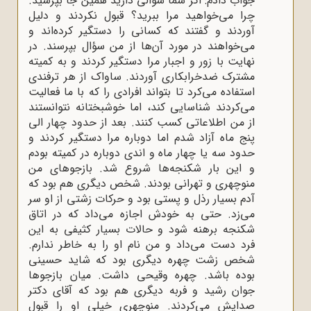
جواب دادم: اگر شما سؤالی دارید همین جا بپرسید.
چرا می‌خواهید مرا ببرید؟ قبول نکردند و دلیل
آوردند و گفتند که کسانی را دستگیر کرده‌اند و
می‌خواهند در مورد آن‌ها از من سؤال بپرسند. در
نهایت با زور و اجبار مرا دستگیر کردند و به کمیته
مشترک ضدخرابکاری آوردند. ساواک از هر ترفندی
استفاده می‌کرد تا بتواند افرادی را که با ما فعالیت
می‌کردند شناسایی کند، اما خوشبختانه نتوانستند
از من اطلاعاتی کسب کنند. بعد از حدود چهار الی
پنج ماه آزاد شدم اما دوباره مرا دستگیر کردند و
حدود سه یا چهار ماه و اندی دوباره در کمیته بودم
و این بار شکنجه‌ها شروع شد. بازجوهای من
منوچهری و تهرانی بودند. شخص دیگری هم بود که
آدم بسیار رذل و پستی بود و حرکات زشتی از او سر
می‌زد. حتی به خودش اجازه می‌داد که در اتاق
شکنجه برهنه شود و حالات بسیار کثیفی به این
فرد دست می‌داد و من نام او را به خاطر ندارم.
شخص زشت چهره دیگری بود که شاید حسینی
بوده باشد. چهره وقیحی داشت. میان بازجوها
جوان رشید و فربه دیگری هم بود که آقای دکتر
صدایش می‌کردند. منوچهری خیلی او را قبول