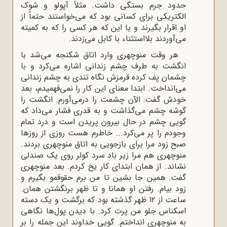
حدود جرم بستگی داشت. مثلاً آپولو و شوک
الکتریکی برای کسانی بود که می‌خواستند حتماً از
او اقرار بگیرند و یا این که هر کسی را که به کمیته
می‌آوردند بلااستثناء با کابل می‌زدند.
هر وقت منوچهری وارد اتاق شکنجه می‌شد با
انگشت به طرف چشم زندانی اشاره می‌کرد و با
چشمان پف کرده قرمزش نگاه تندی به چشم زندانی
می‌انداخت. ابتدا معنای این کار را نمی‌فهمیدم، بعد
خودش گفت: الآن چشمت را درمی‌آورم. انگشت را
گوشه چشم می‌گذاشت و به قدری فشار می‌داد که
گویی چشم در حال بیرون پریدن است و درد تمام
وجودم را پر می‌کرد... خاطرم هست روزی از روزها
صبح زود مرا برای بازجویی به اتاق منوچهری بردند.
منوچهری هم مرا زیر باد سرد کولر روی یک صندلی
نشاند. از همان ابتدای کار یخ کردم. بعد منوچهری
گفت: همین جا بشین تا من برم حقوقمو بگیرم و
زود بیام. رفتن او همانا و تا ظهر برنگشتن همان.
ساعت از 12 ظهر گذشته بود که برگشت و یک دسته
اسکناس جلو من پرت کرد. با دیدن پول‌ها نگاهی
به منوچهری انداختم. گویی خداوند این جمله را بر