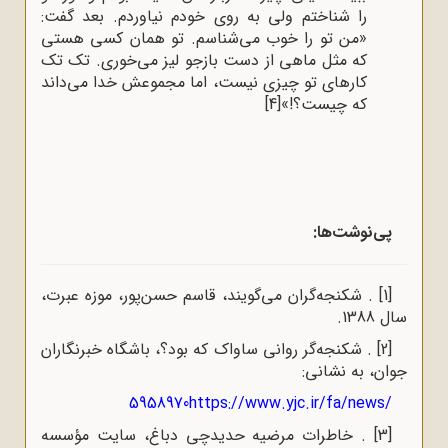
را شناختم ولی به روی خودم نیاوردم. بعد گفت:
«من تو را خوب می‌شناسم. تو همان کسی هستی
که مثل ماهی از دست بازجو لیز می‌خوری. تک تک
کارهای تو چیزی نیست، اما مجموعش خدا می‌داند
که چیست؟!»
[4]
پی‌نوشت‌ها:
[1]
.
شکنجه‌گران می‌گویند، قاسم حسن‌پور، موزه عبرت،
سال 1388.
[2]
.
شکنجه‌گر روانی ساواک که بود؟، باشگاه خبرنگاران
جوان، به نشانی:
5958970
https://www.yjc.ir/fa/news/
[3]
.
خاطرات مرضیه حدیدچی دباغ، سایت مؤسسه