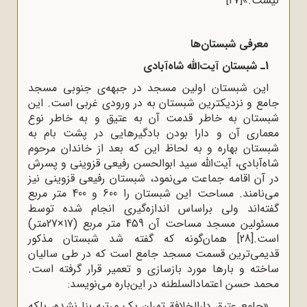
نیست.»
[27]
معرفی شبستان‌ها
1ـ شبستان آیت‌‌الله شاه‌آبادی
این شبستان اولین مسجد در جبهه‌ی جنوبی مسجد
جامع و نزدیکترین شبستان به در ورودی غربی است. این
شبستان به‌ خاطر قدمت آن به عتیق و به‌ خاطر نوع
معماری آن و دارا بودن بادگیرهایی در پشت بام به
شبستان بهاره و به لحاظ این که بعد از خاندان مرحوم
شاه‌آبادی،‌ آیت‌الله سید ابوالحسن رفیعی قزوینی و پسرش
در آن اقامه جماعت می‌نمود، شبستان رفیعی قزوینی نیز
می‌نامند. مساحت این شبستان را 600 و 400 متر مربع
گفته‌اند ولی براساس اندازه‌گیری انجام شده توسط
مسئولین مسجد مساحت آن 459 متر مربع (17×27متر)
است.
[28]
همان‌گونه که گفته شد شبستان مذکور
قدیمی‌ترین قسمت مسجد جامع است که در طی سالیان
ساخته و بارها مورد بازسازی و تعمیر قرار گرفته است.
محمد حسن اعتمادالسلطنه در ‌این‌باره می‌نویسد:
«جامع عتیق دارالخلافة تهران یک مرتبه بنا نشده،‌ بلکه