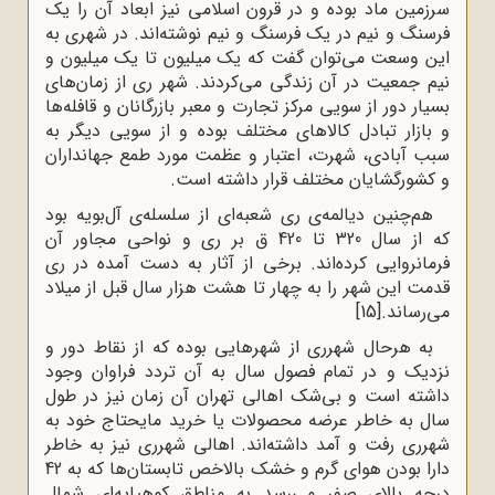
سرزمین ماد بوده و در قرون اسلامی نیز ابعاد آن را یک
فرسنگ ‌و نیم در یک فرسنگ ‌و نیم نوشته‌اند. در شهری به
این وسعت می‌توان گفت که یک میلیون تا یک میلیون و
نیم جمعیت در آن زندگی می‌کردند. شهر ری از زمان‌های
بسیار دور از سویی مرکز تجارت و معبر بازرگانان و قافله‌ها
و بازار تبادل کالاهای مختلف بوده و از سویی دیگر به
سبب آبادی، شهرت، اعتبار و عظمت مورد طمع جهانداران
و کشورگشایان مختلف قرار داشته ‌است.
هم‌چنین دیالمه‌ی ری شعبه‌ای از سلسله‌ی آل‌بویه بود
که از سال 320 تا 420 ق بر ری و نواحی مجاور آن
فرمانروایی کرده‌اند. برخی از آثار به دست‌ آمده در ری
قدمت این شهر را به چهار تا هشت هزار سال قبل از میلاد
می‌رساند.
[15]
به ‌هرحال شهرری از شهرهایی بوده که از نقاط دور و
نزدیک و در تمام فصول سال به آن تردد فراوان وجود
داشته است و بی‌شک اهالی تهران آن زمان نیز در طول
سال به‌ خاطر عرضه محصولات یا خرید مایحتاج خود به
شهرری رفت ‌و آمد داشته‌اند. اهالی شهرری نیز به خاطر
دارا بودن هوای گرم و خشک بالاخص تابستان‌ها که به 42
درجه بالای صفر می‌رسد به مناطق کوهپایه‌ای شمال‌