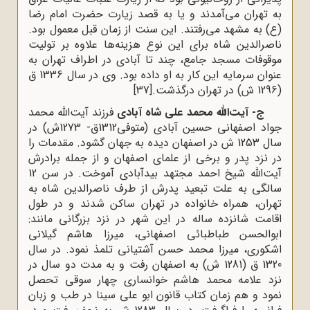
به تهران می‌آمدند و یا به قصد زیارت حضرت امام رضا
(ع) به مشهد می‌رفتند. این سنت از زمان قبل معمول بود.
ناصرالدین شاه برای این نوع هزینه‌ها علاوه بر تولیت
موقوفات مسجد جامع، چند تا آبادی در اطراف تهران به
عنوان سرمایه این کار به او داده بود. وی در سال 1336 ق
(1296 ش) در تهران درگذشت.
[37]
ج- آیت‌الله محمد علی شاه آبادی
فرزند آیت‌الله محمد
جواد اصفهانی حسین آبادی (متوفی1312ق- 1273ش) در
سال 1253 ش در اصفهان دیده به جهان گشود. مقدمات را
در نزد پدر و برخی از علمای اصفهان و از جمله برادرش
آیت‌الله شیخ احمد مجتهد بیدآبادی آموخت. در سن 12
سالگی به علت تبعید پدرش از طرف ناصرالدین شاه به
تهران، همراه خانواده در تهران ساکن شدند و در طول
اقامت شانزده ساله در این شهر در نزد بزرگانی مانند:
ابوالحسن طباطبائی اصفهانی، میرزا هاشم گیلانی
اشکوری، میرزا محمد حسن آشتیانی تلمذ نمود. در سال
1320 ق (1281 ش) به اصفهان رفت و به مدت دو سال در
نزد علامه محمد هاشم خوانساری چهار سوقی تحصل
نمود و هم زمان کتاب قانون ابو علی سینا در طب و زبان