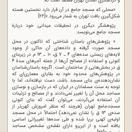
و گردشگری استان تهران معتقد است که:
«محلی که مسجد جامع در آن قرار دارد نخستین هسته
شکل‌گیری بافت تهران به شمار می‌رود.»
[26]
پژوهشگر دیگری در تحقیقات میدانی خود دربارة
مسجد جامع می‌نویسد:
« پژوهش‌های باستان شناختی که تاکنون در محل
مسجد صورت گرفته و داده‌های آن حاکی از وجود
لایه‌های زیستی سده‌های 4 ـ 7 ق، 10 ـ 13 م در زیربنای
کنونی و استفاده از مصالح آن‌ها از جمله آجرهای سدة 4
ق در بخش‌هایی از ساختمان است. اگرچه باستان‌شناسان
در پژوهش‌های محدود خود به بقایای معماری‌ای که
نشان‌دهنده‌ی بنای مسجد باشد، دست‌ نیافته‌اند، اما با
توجه به سنت مسلمانان در ایران که در بازسازی و نوسازی
مساجد محل آن را تغییر نمی‌دادند و از مصالح و تزئینات
آن استفاده می‌کردند، می‌توان گفت که بنای کنونی
مسجدجامع تهران (هرچند که منظر امروزش کهن‌تر از
سده‌ی 13 ق را نشان نمی‌دهد) احتمالاً در محل مسجد
اولیه‌ی کهنی برپا شده و طی سده‌ها تغییراتی اساسی
یافته است و از این‌رو دارای نقشه‌ی مشخص مساجد