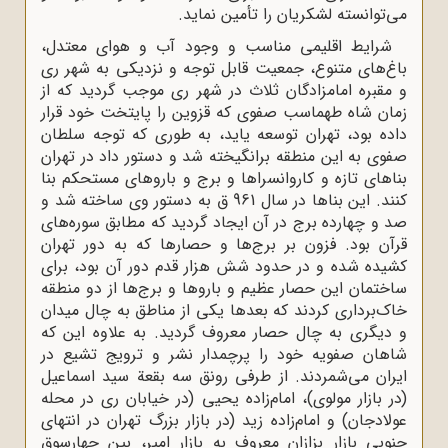
می‌توانسته‌ لشکریان را تأمین نماید.
شرایط اقلیمی مناسب و وجود آب و هوای معتدل،
باغ‌های متنوع، جمعیت قابل توجه و نزدیکی به شهر ری
و مقبره امامزادگان ثلاث در شهر ری موجب گردید که از
زمان شاه طهماسب صفوی که قزوین را پایتخت خود قرار
داده بود، تهران توسعه یاید، به ‌طوری که توجه سلطان‌
صفوی به این منطقه برانگیخته شد و دستور داد در تهران
بناهای تازه و کاروانسراها و برج‌ و باروهای مستحکم بنا
کنند. این بنا‌ها در سال 961 ق به دستور وی ساخته شد و
صد و چهارده برج در آن ایجاد گردید که مطابق سوره‌های
قرآن بود. فزون بر برج‌ها و حصارها که به دور تهران
کشیده شده و در حدود شش هزار قدم دور آن بود، برای
ساختمان این حصار عظیم و باروها و برج‌ها از دو منطقه
خاک‌برداری کردند که بعدها یکی از مناطق به چال‌ میدان
و دیگری به چال‌ حصار معروف گردید. به علاوه این‌ که
شاهان صفویه خود را پرچمدار نشر و ترویج تشیع در
ایران می‌شمردند. از طرفی رونق سه بقعة سید اسماعیل
(در بازار مولوی)، امام‌زاده یحیی (در خیابان ری در محله
عولادجان) و امام‌زاده زید (در بازار بزرگ تهران در انتهای
جنوبی بازار بزازان معروف به بازار امیر، بین چهارسوق