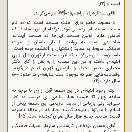
است.»
[22]
آقای عبدالزهراء ابراهیم‌زاده
[23]
نیز می‌گوید:
« مسجد جامع دارای هفت مسجد است که به نام
مساجد سبعه نام برده می‌شود. هرکدام از این مساجد یک
قدمتی دارد. اولین مسجد این‌جا که مسجد آیت‌الله
شاه‌آبادی است به روایت باستان‌شناسان و میراث
فرهنگی مربوط به معابد زرتشتیان و آتشکده بوده است.
باستان‌شناسان می‌گویند که این قسمت از تهران قبل از ری
ابنیه‌ای داشته و من این مطلب را به نقل از آقای دکتر
مختاری رئیس احیاء و بازسازی تهران قدیم می‌گویم.
وقف‌نامه‌هایی هم که موجود است سابقه‌ای در حدود 500
سال دارد.»
[24]
البته وجود ابنیه‌ای در این منطقه قبل از ری با توجه به
سابقه چهار تا هشت هزار ساله‌ی ری درست به نظر
نمی‌آید ولی بازتابی از سابقه تاریخی این منطقه پیش از
اسلام را می‌توان نتیجه گرفت. چنان‌که در مقالة نامبرده
قدمت مسجد جامع هزار سال عنوان گردیده است.
[25]
آقای حسین قره‌خانی‌ کارشناس سازمان میراث فرهنگی