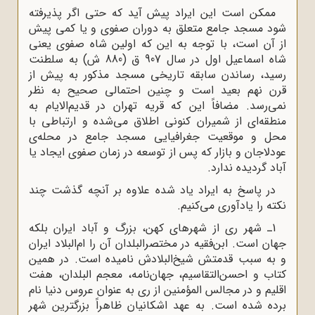
ممکن است این ایراد پیش آید که حتی اگر پذیرفته
شود مسجد جامع متعلق به دوران صفوی و یا کمی پیش
از آن است، با توجه به این‌ که اولین شاه صفوی یعنی
شاه اسماعیل اول در سال 907 ق (880 ش) به سلطنت
رسید،‌ رساندن سابقه تاریخی مسجد مذکور به پیش از
قرن نهم بعید است و چنین احتمالی صحیح به‌ نظر
نمی‌رسد. مضافاً این‌ که قریه تهران در قدیم‌الایام به
منطقه‌ای از شمیران کنونی اطلاق می‌شده و ارتباطی با
محل و موقعیت جغرافیایی مسجد جامع در محله‌ی
عودلاجان و بازار که پس از توسعه در زمان صفوی ایجاد یا
آباد گردیده ندارد.
در پاسخ به ایراد یاد شده علاوه بر آنچه گذشت چند
نکته را یادآوری می‌کنیم.
1ـ شهر ری از شهرهای کهن، بزرگ و آباد ایران بلکه
جهان است. ابن‌فقیه در مختصر‌البلدان آن را ام‌البلاد ایران
و به سبب قدمتش شیخ‌البلادش نامیده است. در همین
کتاب و احسن‌التقاسیم، جهان‌نامه، معجم‌ البلدان، هفت
‌اقلیم و در مجالس ‌المؤمنین از ری به عنوان عروس دنیا نام
برده شده است. به عهد اشکانیان ظاهراً بزرگترین شهر