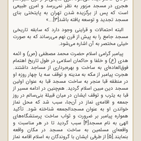
هجری در مسجد مزبور به نظر نمی‌رسد و امری طبیعی
است که پس از برگزیده شدن تهران به پایتختی بنای
مسجد تجدید و توسعه یافته باشد
[3]
...»
البته احتمالات و قراینی وجود دارد که سابقه تاریخی
مسجد جامع را به پیش از قرن نهم می‌رساند که به صورت
خیلی مختصر به آن اشاره می‌شود.
پیامبر گرامی اسلام حضرت محمد مصطفی (ص) و ائمه
هدی (ع) و خلفا و حاکمان اسلامی در طول تاریخ اهتمام
فوق‌العاده‌ای به ساخت و بهره‌برداری از مساجد داشتند.
هجرت پیامبر از مکه به مدینه و توقف سه یا چهار روزه او
در منطقه قبا منجر به ساخت مسجد قبا به عنوان اولین
مسجد دین مبین اسلام گردید. هم‌چنین در ادامه مسیر از
قبا به یثرب و توقف ایشان در میان قبیلة بنی‌سالم در روز
جمعه و اقامه‌ی نماز در آن‌جا، سبب شد که محل نماز
خواندن او به عنوان مسجد‌الجمعه شناخته شود. تأکید
همواره پیامبر بر ضرورت و ثواب ساخت پرستشگاه‌های
الهی به نام مسجد
[4]
سبب گردید تا در هر مناسبت و
واقعه‌ای مسلمین به ساخت مسجد در مکان واقعه
بنمایند.
[5]
از طرفی ایشان با گروندگان به اسلام اقامه نماز