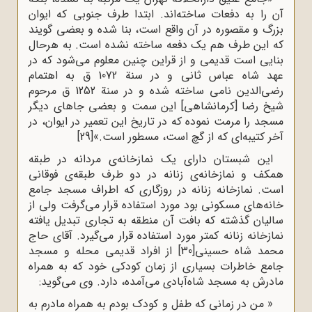
آن را به دفعات ساخته‌اند. ابتدا طرف جنوبی که ایوان
بزرگ و مقصوره در آن واقع است، بنا شده و بعضی گویند
که این‌ طرف هم یک‌ دفعه ساخته نشده است. به‌ هرحال
بنایی است قدیمی و از قراین چنین معلوم می‌شود که در
عهد شاه ‌عباس ثانی و در سنة 1072 ق به اهتمام
رضی‌الدین نامی ساخته شده و در سنة 1252 ق مرحوم
شیخ رضا [کرمانشاهی] این سمت و بعضی جاهای دیگر
مسجد را مرمت نموده که در تاریخ این تعمیر در ایوان، در
آخر کتیبه‌ای که از گچ است، مسطور است.»
[29]
این شبستان دارای یک نمازخانه‌ی مردانه در طبقه
همکف و نمازخانه‌ی زنانه در دو طرف طبقه‌ی فوقانی
است. نمازخانه زنانه در روزگاری که اطراف مسجد جامع
خانه‌های مسکونی بود مورد استفاده قرار می‌گرفت ولی از
سالیان گذشته که بافت آن منطقه به تجاری تبدیل یافته
نمازخانه زنانه کمتر مورد استفاده قرار می‌گیرد. آقای حاج
محمد شاه حسینی
[30]
از افراد قدیمی محله و مسجد
جامع خاطرات بسیاری از زمان کودکی خود که به همراه
مادرش به مسجد شاه‌آبادی می‌آمده، دارد. وی می‌گوید:
« من در زمانی که طفل و کودک بودم به همراه مادرم به