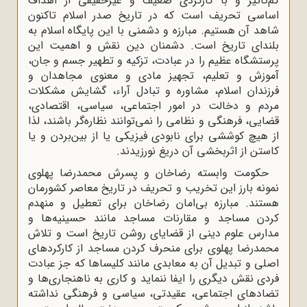
کم‌تأثیر و با کارکردی ضعیف و غیرحقیقی از اهداف
اساسی تحریف است که در تاریخ صدر اسلام تاکنون
شاهد آن هستیم. مبارزه و دشمنی با این پایگاه اسلام به
بلندای تاریخ است. دشمنان دین نقش و اهمیت این
پرستشگاه عظیم را در عبادت، تزکیه و تطهیر جسم و جان،
آموزش و تعلیم، تجهیز مادی و معنوی مجاهدان و
فرزندان اسلام، مشاوره و تبادل آراء، گشایش مشکلات
مردم و دخالت در امور اجتماعی، سیاسی،‌ اقتصادی،‌
قضایی، فرهنگی و نظامی را نمی‌توانند نظاره‌گر باشند، لذا
از هیچ کوششی برای نابودی فیزیکی یا از بین‌بردن و یا
کاستن از اثربخشی آن دریغ نورزیدند.
حکومت وابسته رضاخان و پسرش محمدرضا پهلوی
نمونه بارز این تخریب و تحریف در تاریخ معاصر کشورمان
هستند. مبارزه‌ بی‌امان رضاخان برای تعطیل و منهدم
کردن مساجد و مقارنات مساجد مانند حسینیه‌ها و
مدارس علوم دینی از قضایای روشن تاریخ است و تلاش
محمدرضا پهلوی برای منحرف کردن مساجد از کارکردهای
اصلی و تبدیل آن به معابدی مانند کلیساها که جز عبادت
فردی نقش دیگری را ایفا ننماید و کاری به ناهنجاری‌ها و
تضادهای اجتماعی،‌ عقیدتی، سیاسی و فرهنگی نداشته