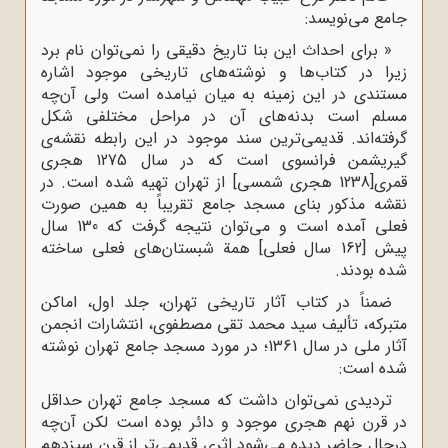
جامع می‌نویسد:
« برای احداث این بنا تاریخ دقیقی را نمی‌توان نام برد
زیرا در کتاب‌ها و نوشته‌های تاریخی موجود اشاره
مستندی در این زمینه‌ به میان نیامده است ولی آن‌چه
مسلم است بدنه‌های آن در مراحل مختلفی شکل
گرفته‌اند. قدیمی‌ترین سند موجود در این رابطه نقشه‌ی
گیریشمن فرانسوی است که در سال 1275 هجری
قمری[1238 هجری شمسی] از تهران تهیه شده است. در
نقشه مذکور بنای مسجد جامع تقریباً به همین صورت
فعلی آمده است و می‌توان نتیجه گرفت که 130 سال
پیش [162 سال فعلی] همة شبستان‌های فعلی ساخته
شده بودند.
ضمناً‌ در کتاب آثار تاریخی تهران، جلد اول، اماکن
متبرکه، تألیف سید محمد تقی مصطفوی، انتشارات انجمن
آثار ملی در سال 1361؛ در مورد مسجد جامع تهران نوشته
شده است:
تردیدی نمی‌توان داشت که مسجد جامع تهران حداقل
در قرن نهم هجری موجود و دائر بوده است لکن آن‌چه
درحال حاضر دیده می‌شود اثری قدیمی‌تر از قرن سیزدهم