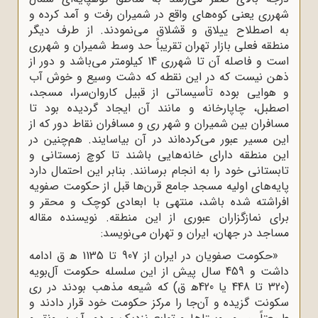
شهرری یعنی کوه‌های واقع در شمیران رفت‌ و آمد کرده و
به اصطلاح ییلاق و قشلاق می‌نمودند. از طرف دیگر
منطقه‌ فعلی بازار تهران تقریباً حد وسط شمیران و شهرری
است و فاصله آن تا شهرری 14 کیلومتر می‌باشد و دور از
ذهن نیست که در این نقطه که دشت وسیع و خوش آب
‌و هوایی بوده تأسیساتی از قبیل کاروان‌سرا، مسجد،
اصطبل، چاپارخانه و مانند آن ایجاد گردیده بود تا
مسافران بین شمیران و شهر ری و مسافران نقاط دور که از
این مسیر عبور می‌کرده‌اند در آن بیاسایند. هم‌چنین در
این منطقه دارای خانه‌هایی باشند تا کوچ زمستانی و
تابستانی خود را به انجام برسانند. بنابر این احتمال دارد
پایه‌های اولیه مسجد جامع قرن‌ها قبل از حکومت صفویه
افراشته شده باشد،‌ منتهی با ابعادی کوچک و محقر و
برای نمازگزاران عبوری از این منطقه. نویسنده مقاله
مساجد در جهان، ایران و تهران می‌نویسد:
«حکومت صفویان در ایران از 907 تا 1135 ﻫ ق ادامه
داشت و 459 سال پیش از این سلسله حکومت آل‌بویه
(320 تا 448 یا 420ﻫ ق) که شیعه مذهب بودند در ری
سکونت گزیده و آن‌جا را مرکز حکومت خود قرار دادند و