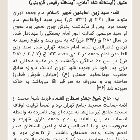
عتیق (آیت‌الله شاه آبادی، آیت‌الله رفیعی قزوینی)
الف- سید زین العابدین ظهیر الاسلام
امام جمعه تهران
متولد سال 1261 ق (1223 ش) پسر سید ابوالقاسم امام
جمعه بود. پس از درگذشت پدرش چون صغیر بود عموی
او سید مرتضی کفالت امور امام جمعگی را عهده‌دار شد.
در سال 1280 ق (1242 ش) که به سن رشد و بلوغ رسید به
فرمان ناصرالدین شاه، امام جمعه تهران شد. سید زین
العابدین امام جمعه در 11 ذی قعده 1321 ق (7 / 11 / 1282
ش) در سن 60 سالگی درگذشت و در مقبره مجللی که
برای پدر خود در جنوب شهر تهران نزدیک دروازه سابق
حضرت عبدالعظیم حسنی (ع) (خیابان شوش فعلی)
ساخته بود و معروف به سر قبر آقا می‌باشد به خاک
سپرده شد.
[36]
ب- حاج شیخ جعفر سلطان العلماء
فرزند شیخ محمد از
ائمه جماعت مسجد جامع تهران بود و ضمناً تولیت اوقاف
مسجد جامع نیز سال‌ها به عهده او بود. نامبرده به واسطه
انتساب به زین العابدین امام جمعه دارای شهرت و
معروفیت بود و با ناصرالدین شاه و امین السلطان صدر
اعظم وقت روابط حسنه‌ای داشت. از کارهای مهم او
پذیرائی از روحانیونی بود که از زیارت عتبات عالیات عراق