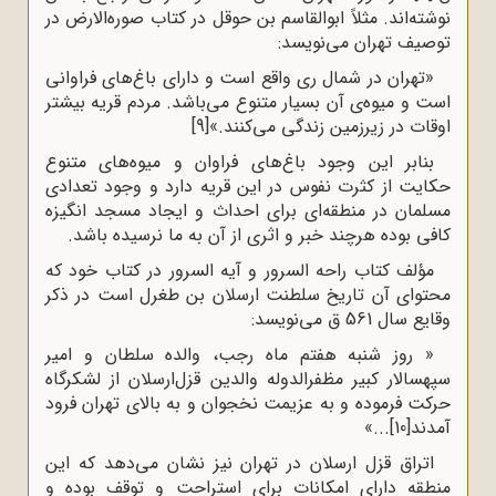
نوشته‌اند. مثلاً ابوالقاسم ‌بن ‌حوقل در کتاب صوره‌الارض در
توصیف تهران می‌نویسد:
«تهران در شمال ری واقع است و دارای باغ‌های فراوانی
است و میوه‌ی آن بسیار متنوع می‌باشد. مردم قریه بیشتر
اوقات در زیرزمین زندگی می‌کنند.»
[9]
بنابر این وجود باغ‌های فراوان و میوه‌های متنوع
حکایت از کثرت نفوس در این قریه دارد و وجود تعدادی
مسلمان در منطقه‌ای برای احداث و ایجاد مسجد انگیزه
کافی بوده هرچند خبر و اثری از آن به ما نرسیده باشد.
مؤلف کتاب راحه ‌السرور و آیه السرور در کتاب خود که
محتوای آن تاریخ سلطنت ارسلان‌ بن ‌طغرل است در ذکر
وقایع سال 561 ق می‌نویسد:
« روز شنبه هفتم ماه رجب، والده سلطان و امیر
سپهسالار کبیر مظفر‌الدوله والدین قزل‌ارسلان از لشکرگاه
حرکت فرموده و به عزیمت نخجوان و به بالای تهران فرود
آمدند
[10]
...»
اتراق قزل ارسلان در تهران نیز نشان می‌دهد که این
منطقه دارای امکانات برای استراحت و توقف بوده و