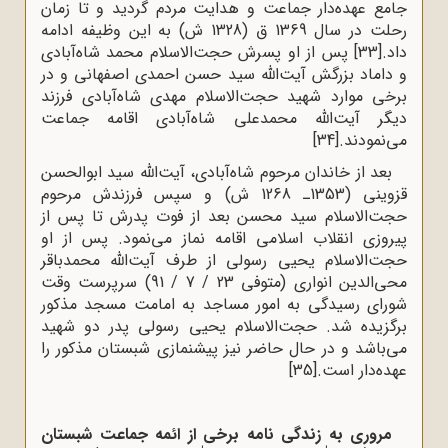
جامع عهده‌دار جماعت و هدایت مردم گردید و تا زمان
رحلت در سال 1369 ق (1328 ش) به این وظیفه ادامه
داد.
[33]
پس از او پسرش حجت‌الاسلام محمد شاه‌آبادی
و داماد بزرگش آیت‌الله سید حسن احمدی اصفهانی و در
برخی موارد شهید حجت‌الاسلام مهدی شاه‌آبادی فرزند
دیگر آیت‌الله محمدعلی شاه‌آبادی اقامه جماعت
می‌نمودند.
[34]
بعد از خاندان مرحوم شاه‌‌‌آبادی،‌ آیت‌الله سید ابوالحسن
قزوینی (1353ـ 1268 ش) و سپس فرزندش مرحوم
حجت‌الاسلام سید محسن بعد از فوت پدرش تا پس از
پیروزی انقلاب اسلامی اقامه نماز می‌نمود. پس از او
حجت‌الاسلام یحیی رسولی از طرف آیت‌الله محمدباقر
محی‌الدین انواری (متوفی 23 / 7 / 91) سرپرست وقت
شورای رسیدگی به امور مساجد به امامت مسجد مذکور
برگزیده شد. حجت‌الاسلام یحیی رسولی پدر دو شهید
می‌باشد و در حال حاضر نیز پیشنمازی شبستان مذکور را
عهده‌دار است.
[35]
مروری به زندگی نامه برخی از ائمه جماعت شبستان