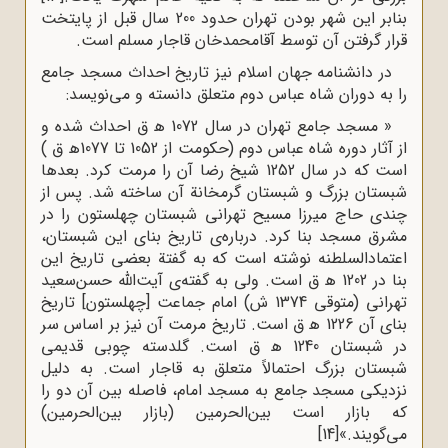
بنابر این شهر بودن تهران حدود 200 سال قبل از پایتخت
قرار گرفتن آن توسط آقامحمدخان قاجار مسلم است.
در دانشنامه جهان اسلام نیز تاریخ احداث مسجد جامع
را به دوران شاه عباس دوم متعلق دانسته و می‌نویسد:
« مسجد جامع تهران در سال 1072 ﻫ ق احداث شده و
از آثار دوره شاه عباس دوم (حکومت از 1052 تا 1077ﻫ ق )
است که در سال 1252 شیخ رضا آن را مرمت کرد. بعدها
شبستان بزرگ و شبستان گرمخانة آن ساخته شد. پس از
چندی حاج میرزا مسیح تهرانی شبستان چهلستون را در
مشرق مسجد بنا کرد. درباره‌ی تاریخ بنای این شبستان،‌
اعتماد‌السلطنه نوشته است که به گفتة بعضی تاریخ این
بنا در 1202 ﻫ ق است. ولی به گفته‌ی آیت‌الله حسن‌سعید
تهرانی (متوقی 1374 ش) امام جماعت [چهلستون] تاریخ
بنای آن 1226 ﻫ ق است. تاریخ مرمت آن نیز بر اساس سر
در شبستان 1240 ﻫ ق است. گلدسته چوبی قدیمی
شبستان بزرگ احتمالاً متعلق به قاجار است. به دلیل
نزدیکی مسجد جامع به مسجد امام، فاصله بین آن دو را
که بازار است بین‌الحرمین (بازار بین‌الحرمین)
می‌گویند.»
[14]