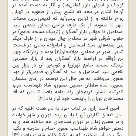
کوچک و انتهای بازار کفاش‌ها) و آثار به دست آمده در
آن‌ها نشان می‌دهد که تشیع پیش از صفویه در تهران
رواج داشته و از قراین برمی‌آید که قدیمی‌ترین محلات
شهر تا صفویه، از یک طرف نواحی مجاور بقعه‌ی سید
اسماعیل تا حوالی بازار آهنگران (نزدیک مسجد جامع) در
جنوب شرقی شهر در محله‌ی چال میدان و از طرف دیگر
بین بقعه‌های سید اسماعیل و امام‌زاده یحیی در قسمت‌
شرقی شهر در محله‌ی عولادجان
[11]
بوده و زیارتگاه چهل
تن (واقع در اواسط بازار آهنگران بعد از بازار حضرتی
نزدیک مسجد جامع تهران) و کوچه‌ی آن در بازار بین
بقعه‌ی سید اسماعیل و سه راه آهنگران،‌ قدیمی‌تر از عهد
صفوی می‌باشد. به هر حال این توسعه در زمان سلیمان
صفوی، شاه سلطان حسین صفوی، شاه طهماسب دوم،
نادرشاه افشار، کریم‌خان زند ادامه یافت تا این‌ که آقا
محمدخان تهران را پایتخت خود قرار داد.
[12]
امین ‌احمد رازی در کتاب خود به نام هفت اقلیم که در
سال 1002 ق نگارش آن را پایان برده، تهران را شهر خوانده
و در همین زمان در تهران مساجدی هم ساخته شد و به
دستور خواهر شاه طهماسب صفوی حمام و مدرسه و تکیه
بزرگی در آن ساختند که به تکیة خانم شهرت یافت.
[13]