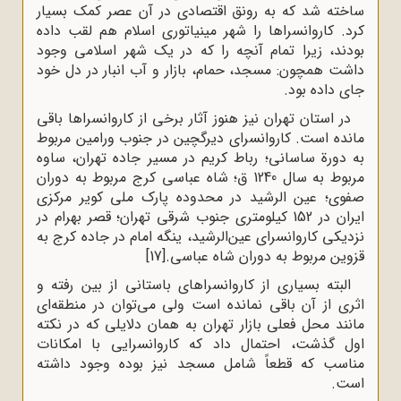
ساخته شد که به رونق اقتصادی در آن عصر کمک بسیار
کرد. کاروانسراها را شهر مینیاتوری اسلام هم لقب داده
بودند، زیرا تمام آنچه را که در یک شهر اسلامی وجود
داشت همچون: مسجد، حمام، بازار و آب ‌انبار در دل خود
جای داده بود.
در استان تهران نیز هنوز آثار برخی از کاروانسراها باقی
مانده است. کاروانسرای دیرگچین در جنوب ورامین مربوط
به دورة ساسانی؛ رباط کریم در مسیر جاده تهران، ساوه
مربوط به سال 1240 ق؛ شاه‌ عباسی کرج مربوط به دوران
صفوی؛ ‌عین ‌الرشید در محدوده پارک ملی کویر مرکزی
ایران در 152 کیلومتری جنوب شرقی تهران؛ قصر بهرام در
نزدیکی کاروانسرای عین‌الرشید، ینگه امام در جاده کرج به
قزوین مربوط به دوران شاه ‌عباسی.
[17]
البته بسیاری از کاروانسراهای باستانی از بین رفته و
اثری از آن باقی نمانده است ولی می‌توان در منطقه‌ای
مانند محل فعلی بازار تهران به همان دلایلی که در نکته
اول گذشت، احتمال داد که کاروانسرایی با امکانات
مناسب که قطعاً شامل مسجد نیز بوده وجود داشته
است.