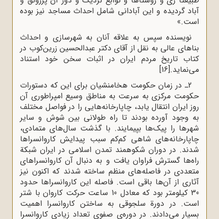
طبیعتاً ری و روستا‌ها و توابع نزدیک و دور آن پررونق و
آباد گردیده و این آبادانی شامل احداث مساجد نیز بوده
است.»
نویسنده سپس به علاقه آنان به شهرسازی و احداث
بناهای عالی به نقل از آقای دکتر عبدالحسین زرین‌کوب در
کتاب تاریخ مردم ایران در اثبات سخن خود استناد
می‌نماید.
[16]
2ـ در زمان حکومت هخامنشیان برای این‌ که دستورات
حکومت مرکزی به سرعت به مناطق وسیع امپراطوری آن
روز ایران انتقال یابد،‌ چاپارخانه‌هایی را در فواصل مختلف
به‌ وجود آورده بودند تا راه طولانی بین شوش و سایر
شهرها را پیک‌ها بپیمایند. با گذشت سال‌های متمادی،
چاپارخانه‌های شاهی کم‌کم سبب پیدایش کاروانسراها
شدند. در دوران شکوهمند تمدن اسلامی در ایران شبکة
راه‌ها گسترش فراوان یافت و به دنبال آن کاروانسراهای
متعددی در فاصله‌های منظم ساخته شدند که اکنون نیز
آثاری از آن‌ها باقی است. فاصله این کاروانسراها حدود
30 کیلومتر بود که معادل 10 ساعت حرکت کاروان با شتر
است. در دورة سلجوقی به ساختن کاروانسرا اهمیت
بسیار می‌دادند. در دوره‌ی صفوی تعداد زیادی کاروانسرا