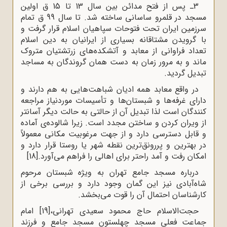
3ـ پس از فتح مدائن بین سال 13 تا 15 ق اولین
مسجد در قلمرو ساسانی ساخته شد. تا سال 99 ق تمام
سرزمین ایران تحت فتوحات سپاهیان اسلام قرار گرفت و
با گرویدن مشتاقانه بسیاری از ایرانیان به دین اسلام
تعداد فراوانی از معابد و آتشکده‌های زرتشتیان متروک
ماند و به مرور زمان به دست همان گروندگان به مساجد
تبدیل گردید.
در واقع معابد همه ادیان شباهت‌هایی به هم دارند و
دارای غرفه‌ها و شبستان‌ها و تأسیسات موردنیاز مراجعه
کنندگان است لذا تبدیل آن از حالتی به حالت دیگر آسانتر
از ویران کردن و ساختن مجدد است. زیرا شالوده‌ی آماده
و قابل دسترسی دارد و از جهت مرغوبیت مکانی معمولاً
در بهترین و پررونق‌ترین نقطه شهر یا روستا قرار دارد و
امکان رفت و آمد راحتر برای اهالی را فراهم می‌آورد.
[18]
درباره مسجد جامع تهران به ویژه شبستان مرحوم
شاه‌آبادی نیز این گمان وجود دارد و بررسی برخی از
کارشناسان احتمال آن را قوت می‌بخشد.
حجت‌الاسلام حاج محمود سعیدی تهرانی،
[19]
امام
جماعت فعلی مسجد چهلستون مسجد جامع و فرزند