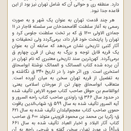
دارد. منطقه ری و حوالی آن که شامل تهران نیز بود از این
قاعده جدا نبود.
هر چند قدمت تهران به عنوان یک شهر و به صورت
رسمی به آغاز سلطنت آقامحمدخان سر سلسله قاجار در 11
جمادی ‌الاولی 1200 ق که بر تخت سلطنت جلوس کرد و
تهران را پایتخت خود قرار داد، برمی‌گردد ولی تحقیقات و
آثار کتبی تاریخی نشان می‌دهد که سابقه آن به عنوان
یک قریه قابل توجه و بزرگ به پیش از قرن چهارم ق
برمی‌گردد. کهن‌ترین سند تاریخی معتبری که نام تهران در
آن برده شده کتاب المسالک‌ و الممالک نوشتة ابواسحاق
استخری است. وی اثر خود را در تاریخ 340 ق نگاشته و
به تفضیل از قریه تهران سخن به میان آورده است.
متعاقب ابواسحاق چهار تن از مورخان اسلامی یعنی:
ابوالقاسم ‌بن ‌حوقل صاحب کتاب صوره ‌الارض تألیف شده
در حدود سال 366 ق؛ راوندی صاحب کتاب راحه ‌السرور و
آیه السرور تألیف شده به سال 599 ق؛ شهاب‌الدین یاقوت
حموی صاحب کتاب معجم‌البلدان تألیف شده به سال 621
ق؛ زکریا بن محمد بن‌ محمود قزوینی متولد 600 ق صاحب
کتاب آثار البلاد و اخبار ‌العباد تألیف شده به سال 661
ق،
[8]
در مورد تهران سخن گفته و شرحی راجع به آن