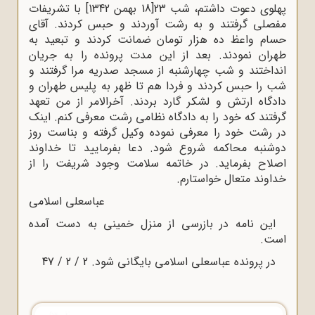
پهلوى دعوت داشتم، شب 23[18 بهمن 1342] با تشریفات
مفصلى گرفتند و به رشت آوردند و حبس کردند. آقاى
حسام واعظ ده هزار تومان ضمانت کردند و تبعید به
طهران نمودند. بعد از این مدت پرونده را به جریان
انداختند و شب چهارشنبه از مسجد صدریه مرا گرفتند و
شب را حبس کردند و فردا هم تا ظهر به پلیس طهران و
دادگاه ارتش و لشکر گارد بردند. آخرالامر از من تعهد
گرفتند که خود را به دادگاه نظامى رشت معرفى کنم. اینک
در رشت خود را معرفى نموده وکیل گرفته و بناست روز
دوشنبه محاکمه شروع شود. دعا بفرمایید تا خداوند
اصلاح بفرماید. در خاتمه سلامت وجود شریفت را از
خداوند متعال خواستارم.
عباسعلى اسلامى
این نامه در بازرسى از منزل خمینى به دست آمده
است.
در پرونده عباسعلى اسلامى بایگانى شود. 2 / 2 / 47