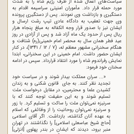
سیاست‌های اعمال‌ شده از طرف رژیم شاه را به ‌شدت
مورد حمله قرار داد. مأموران امنیتی سراسیمه اقدام به
دستگیری و بازداشت وی نمودند. پس از دستگیری پرونده
وی جهت تعقیب به دادگاه عادی تیپ رشت ارسال و
ایشان نیز با صدور قرار وجه الکفاله به مبلغ پنجاه ‌هزار
ریال پس از حدود یک ماه آزاد شد و پس از آزادی در روز
عید فطر همان سال به محضر امام خمینی(ره) شتافت و
هنگام سخنرانی مشهور معظم له، (7 / 12 / 1341)، در کنار
ایشان حضور داشت. امام خمینی در این سخنرانی، ابتدا
نمایش رفراندوم شاه را مورد انتقاد قرارداد. سپس در ادامه
سخنان خود فرمود:
«... سران مملکت بیدار شوند و در سیاست خود
تجدید نظر کنند. به جای قانون ‌شکنی و به زندان
کشیدن علما و محترمین، در مقابل درخواست ملت
تسلیم شوند و به این حقیقت توجه کنند که با
سرنیزه نمی‌توان ملت را ساکت و تسلیم کرد. با زور
و سرنیزه نمی‌توان روحانیت را از وظائفی که اسلام
به عهده آنان گذاشته، بازداشت. اگر آقای اسلامی
[حاج شیخ عباسعلی اسلامی] را نگذاشتند در تهران
منبر برود، دیدند که ایشان در بندر پهلوی [انزلی]