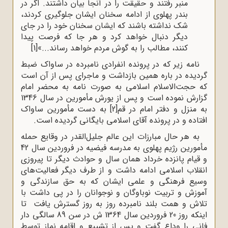
منبر رفتند و حقیقت را در آنجا بیان داشتند. اگر در
بندر پهلوی از ادامه سخنان ایشان جلوگیری کردند،
شک نداشته باشند که ایشان سخنان خود را در جای
دیگر دنبال خواهد کرد و هر جا که فرصت پیدا
کنند، مطالب را به گوش مردم خواهد رساند...»
[1]
نامه زیر که در پرونده انفرادی نامبرده در ساواک ضبط
گردیده در باره همین بازداشت و ماجرای پس از آن است
که حجت‌الاسلام اسلامی به صورت نامه به محضر امام
گزارش نموده است و پس از یورش مأمورین در سال 1346
به منزل و دفتر امام در قم
[2]
به دست مأمورین ساواک
افتاده و در پرونده آقای اسلامی بایگانی گردیده است.
به هر حال مبارزات این عالم جلیل‌القدر در وقایع حمله
مأمورین رژیم پهلوی به مدرسه فیضیه در فروردین سال 42
و قیام پانزده خرداد همان سال و حوادث دیگر تا پیروزی
انقلاب اسلامی ادامه داشت و از طرف دیگر فعالیت‌های
وسیع فرهنگی و علمی ایشان که به حق سازندگی و
آموزش و تربیت نوباوگان و نوجوانان را در پی داشت با
تلاش و همت بلند نامبرده روز به روز گسترش یافت تا
اینکه روز 20 فروردین سال 1364 ش در سن 89 سالگی دار
فانی را وداع گفت و پس از تشییع و اقامه نماز توسط