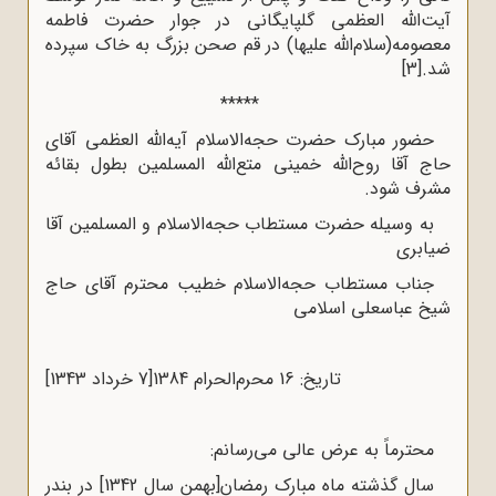
آیت‌الله العظمی گلپایگانی در جوار حضرت فاطمه
معصومه(سلام‌الله علیها) در قم صحن بزرگ به خاک سپرده
شد.
[3]
*****
حضور مبارک حضرت حجه‌الاسلام آیه‌اللّه‌ العظمى آقاى
حاج آقا روح‌الله‌ خمینى متع‌الله‌ المسلمین بطول بقائه
مشرف شود.
به وسیله حضرت مستطاب حجه‌الاسلام و المسلمین آقا
ضیابرى
جناب مستطاب حجه‌الاسلام خطیب محترم آقاى حاج
شیخ عباسعلى اسلامى
تاریخ: 16 محرم‌الحرام 1384[7 خرداد 1343]
محترماً به عرض عالى مى‌رسانم:
سال گذشته ماه مبارک رمضان[بهمن سال 1342] در بندر