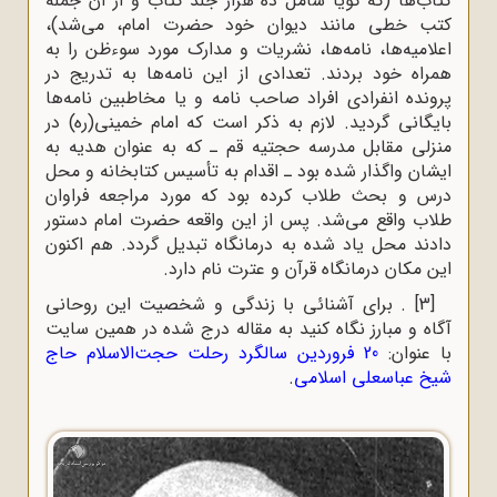
کتاب‌ها (که گویا شامل ده هزار جلد کتاب و از آن جمله
کتب خطی مانند دیوان خود حضرت امام، می‌شد)،
اعلامیه‌ها، نامه‌ها، نشریات و مدارک مورد سوءظن را به
همراه خود بردند. تعدادی از این نامه‌ها به تدریج در
پرونده انفرادی افراد صاحب نامه و یا مخاطبین نامه‌ها
بایگانی گردید. لازم به ذکر است که امام خمینى(ره) در
منزلى مقابل مدرسه حجتیه قم ـ که به عنوان هدیه به
ایشان واگذار شده بود ـ اقدام به تأسیس کتابخانه و محل
درس و بحث طلاب کرده بود که مورد مراجعه فراوان
طلاب واقع مى‌شد. پس از این واقعه حضرت امام دستور
دادند محل یاد شده به درمانگاه تبدیل گردد. هم اکنون
این مکان درمانگاه قرآن و عترت نام دارد.
[3]
.
برای آشنائی با زندگی و شخصیت این روحانی
آگاه و مبارز نگاه کنید به مقاله درج شده در همین سایت
با عنوان:
20 فروردین سالگرد رحلت حجت‌الاسلام حاج
شیخ عباسعلی اسلامی
.