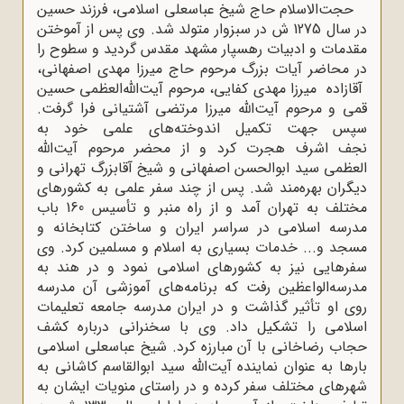
حجت‌الاسلام حاج شیخ عباسعلی اسلامی، فرزند حسین
در سال 1275 ش در سبزوار متولد شد. وی پس از آموختن
مقدمات و ادبیات رهسپار مشهد مقدس گردید و سطوح را
در محاضر آیات بزرگ مرحوم حاج میرزا مهدی اصفهانی‌،
آقازاده میرزا مهدی کفایی‌، مرحوم آیت‌الله‌العظمی حسین
قمی و مرحوم آیت‌الله میرزا مرتضی آشتیانی فرا گرفت‌.
سپس جهت تکمیل اندوخته‌های علمی خود به
نجف اشرف هجرت کرد و از محضر مرحوم آیت‌الله
العظمی سید ابوالحسن اصفهانی و شیخ آقابزرگ تهرانی و
دیگران بهره‌مند شد. پس از چند سفر علمی به کشورهای
مختلف به تهران آمد و از راه منبر و تأسیس 160 باب
مدرسه اسلامی در سراسر ایران و ساختن کتابخانه و
مسجد و... خدمات بسیاری به اسلام و مسلمین کرد. وی
سفرهایی نیز به کشورهای اسلامی نمود و در هند به
مدرسه‌الواعظین رفت که برنامه‌های آموزشی آن مدرسه
روی او تأثیر گذاشت و در ایران مدرسه جامعه تعلیمات
اسلامی را تشکیل داد. وی با سخنرانی درباره کشف
حجاب رضاخانی با آن مبارزه کرد. شیخ عباسعلی اسلامی
بارها به عنوان نماینده آیت‌الله سید ابوالقاسم کاشانی به
شهرهای مختلف سفر کرده و در راستای منویات ایشان به