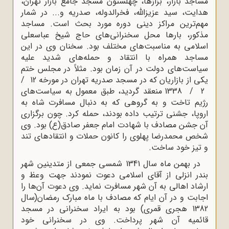
مساجد بازار، بزازها، چهلستون مسجد جامع بازار تهران،
هدایت، سید عزیزالله، فخرالدوله، صدریه و... در شمار
مهم‌ترین مراکز دینی دوره مورد بحث است. مساجد
مذکور، بارها محل سخنرانی‌های حاج شیخ عباسعلی
اسلامی به مناسبت‌های مختلف بود. سخنان وی در این
مساجد همراه با انتقاد و حمله‌های شدید علیه
سیاست‌های دولت در آن زمان بود. مثلاً در مجلس ختم
یکی از بازاریان که در مسجد صدریه تهران در مورخه 12 /
2 / 1338 منعقد گردید، طبق معمول به سیاست‌های
رژیم تاخت و به گروهی که به دنبال مسافرت شاه به
اروپا، جشنی ترتیب داده بودند، حمله کرد. چون برگزاری
آن جشن مصادف با شهادت امام جعفر صادق(ع) بود. وی
شخص محمدرضا پهلوی را کانون حملات و انتقادهای تند
و تیز خود ساخت.
در بهمن‌ ماه سال 1341 شمسی جمعی از متدینین شهر
بندر انزلی از آقای اسلامی دعوت نمودند جهت وعظ و
ارشاد اهالی به آن شهر مسافرت نماید. وی دعوت آن‌ها را
اجابت و در آن ایام که مصادف با ماه مبارک رمضان(سال
1382 هجری قمری) بود به ایراد سخنرانی در مسجد
قائمیه آن شهر پرداخت. وی در سخنرانی خود