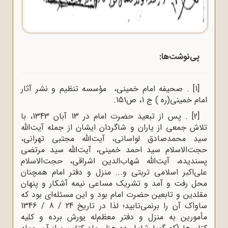
پی‌نوشت‌ها:
[1]
.
صحیفه امام خمینی، مؤسسه تنظیم و نشر آثار
امام خمینی(ره ) ج 1، ص
۱۵۱.
[2]
.
پس از تبعید حضرت امام در 13 آبان 1343، با
تلاش جمعی از یاران و شاگردان ایشان از جمله آیت‌الله
سید محمدصادق لواسانی، آیت‌الله مجتبی تهرانی،
حجت‌الاسلام سید احمد خمینی، آیت‌الله سید مرتضی
پسندیده، آیت‌الله شهاب‌الدین اشراقی، حجت‌الاسلام
علی‌اکبر اسلامی تربتی و... منزل و دفتر امام همچنان
محل رفت و آمد و تشریک مساعی نیمه آشکار و پنهان
مقلدین و تابعین حضرت امام بود و این مسئله‌ای بود که
ساواک آن را برنمی‌تابید؛ لذا در تاریخ 24 / 8 / 1346
مأمورین به منزل و دفتر معظم‌له یورش برده و کلیه