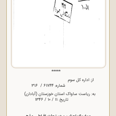
*****
از: اداره کل سوم
شماره: 61744 / 316
به: ریاست ساواک استان خوزستان (آبادان)
تاریخ: 11 / 10 / 1346