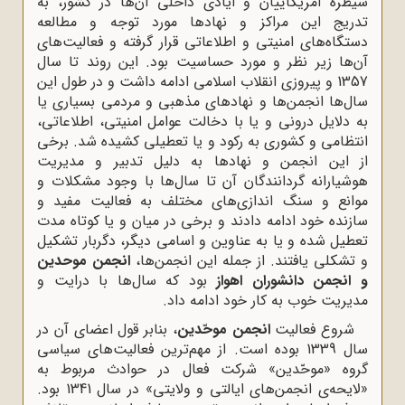
سیطره آمریکاییان و ایادی داخلی آن‌ها در کشور، به
تدریج این مراکز و نهادها مورد توجه و مطالعه
دستگاه‌های امنیتی و اطلاعاتی قرار گرفته و فعالیت‌های
آن‌ها زیر نظر و مورد حساسیت بود. این روند تا سال
1357 و پیروزی انقلاب اسلامی ادامه داشت و در طول این
سال‌ها انجمن‌ها و نهادهای مذهبی و مردمی بسیاری یا
به دلایل درونی و یا با دخالت عوامل امنیتی، اطلاعاتی،
انتظامی و کشوری به رکود و یا تعطیلی کشیده شد. برخی
از این انجمن و نهادها به دلیل تدبیر و مدیریت
هوشیارانه گردانندگان آن تا سال‌ها با وجود مشکلات و
موانع و سنگ اندازی‌های مختلف به فعالیت مفید و
سازنده خود ادامه دادند و برخی در میان و یا کوتاه مدت
تعطیل شده و یا به عناوین و اسامی دیگر، دگربار تشکیل
و تشکلی یافتند. از جمله این انجمن‌‌ها،
انجمن موحدین
و انجمن دانشوران اهواز
بود که سال‌ها با درایت و
مدیریت خوب به کار خود ادامه داد.
شروع فعالیت
انجمن موحّدین
، بنابر قول اعضای آن در
سال 1339 بوده است. از مهم‌ترین فعالیت‌های سیاسی
گروه «موحّدین» شرکت فعال در حوادث مربوط به
«لایحه‌ی انجمن‌های ایالتی و ولایتی» در سال 1341 بود.