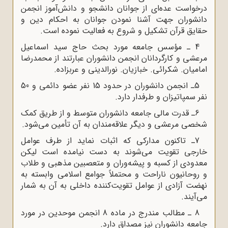
درخواست عده‌ای از جوانان دانشجو و دانش‌آموز انجمن
دانشوران جهت آشنا نمودن جوانان به احکام دین و
حقایق قرآن تشکیل و شروع به فعالیت نموده است.
4 ـ ‌مؤسس جامعه مورد بحث حاج سید اسماعیل
مرعشی و کارگردانان انجمن دانشوران عبارتند از محمدرضا
امامیان. شکرائی. خبازیان. نورالدینی و عربزاده.
5ـ‌ انجمن دانشوران در حدود 15 نفر عضو دائمی و 50
نفر سمپاتیزان و طرفدار دارد.
6ـ قدرت مالی جامعه دانشوران متوسط و از طریق کمک
شخصی مرعشی و دیگر علاقه‌مندان به آن تأمین می‌شود.
7ـ تاکنون مدارکی که اثبات نماید از طرف عوامل
خارجی تقویت می‌شوند به دست نیامده است لیکن
معدودی از کسبه و پیشه‌وران و متعصبین مذهبی و طلاب
و روحانیون ناراحت و محتملاً جوامع اسلامی وابسته به
نهضت آزادی از عوامل تقویت‌کننده داخلی به آن به شمار
می‌آیند.
8 ـ ‌مطالب مندرج در ماده 8 انجمن موحدین در مورد
جامعه دانشوران نیز مصداق دارد.