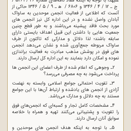
علیهذا با توجه به اینکه مفاد نامه‌های شماره 46 / 5261 /
ج ـ 12 / 4 / 1346 و 6806 / ﻫ ـ 9 / 5 / 1346 حاکی از
آنست که اطلاعی از فعالیت انجمن موحدین به ساواک
آبادان واصل نشده و در این اداره کل نیز انجمن های
مورد بحث فاقد پیشینه می‌باشند و به طور قطع چنین
جمعیت هایی با داشتن این قبیل اهداف بایستی دارای
سابقه باشند؛ لذا دلائل و مدارکی که تاکنون از طرف
ساواک مربوطه جمع‌آوری شده و نشان می‌دهد انجمن
های فوق در پوشش مذهب مبادرت به فعالیت براندازی
نموده و امکان دارد بنمایند به این اداره کل ارسال دارند.
2ـ وجوهی که اعلام شده از طرف اعضای این انجمن ها
پرداخت می‌شود به چه مصرفی می‌رسد؟
3ـ تقویت احتمالی جوامع اسلامی وابسته به نهضت
آزادی از انجمن های یادشده و ارتباط آن‌ها با این جوامع
مستند به چه دلائل و مدارک می‌باشد.
4ـ مشخصات کامل تجار و کسبه‌ای که انجمن‌های فوق
را تقویت و پشتیبانی می‌کنند تهیه و همراه با خلاصه
سوابق آنان ارسال دارند.
5ـ‌ با توجه به اینکه هدف انجمن های موحدین و