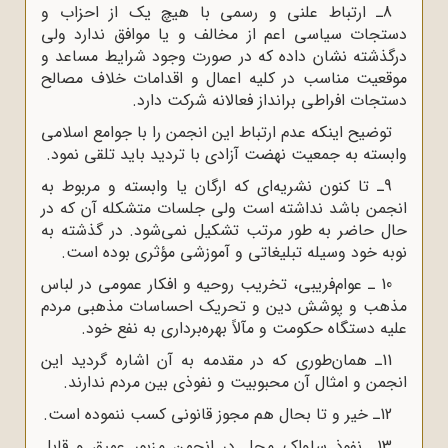
8ـ ارتباط علنی و رسمی با هیچ یک از احزاب و
دستجات سیاسی اعم از مخالف و یا موافق ندارد ولی
درگذشته نشان داده که در صورت وجود شرایط مساعد و
موقعیت مناسب در کلیه اعمال و اقدامات خلاف مصالح
دستجات افراطی برانداز فعالانه شرکت دارد.
توضیح اینکه عدم ارتباط این انجمن را با جوامع اسلامی
وابسته به جمعیت نهضت آزادی با تردید باید تلقی نمود.
9ـ تا کنون نشریه‌ای که ارگان یا وابسته و مربوط به
انجمن باشد نداشته است ولی جلسات متشکله آن که در
حال حاضر به طور مرتب تشکیل نمی‌شود. در گذشته به
نوبه خود وسیله تبلیغاتی و آموزشی مؤثری بوده است.
10 ـ عوام‌فریبی، تخریب روحیه و افکار عمومی در لباس
مذهب و پوشش دین و تحریک احساسات مذهبی مردم
علیه دستگاه حکومت و مآلاً بهره‌برداری به نفع خود.
11ـ همان‌طوری که در مقدمه به آن اشاره گردید این
انجمن و امثال آن محبوبیت و نفوذی بین مردم ندارند.
12ـ خیر و تا بحال هم مجوز قانونی کسب ننموده است.
13ـ نفوذ ساواک محل در انجمن مزبور عمیق و قابل