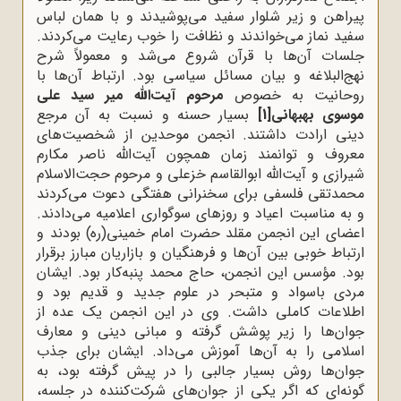
پیراهن و زیر شلوار سفید می‌پوشیدند و با همان لباس
سفید نماز می‌خواندند و نظافت را خوب رعایت می‌کردند.
جلسات آن‌ها با قرآن شروع می‌شد و معمولاً شرح
نهج‌البلاغه و بیان مسائل سیاسی بود. ارتباط آن‌ها با
روحانیت به خصوص
مرحوم آیت‌الله‌ میر سید علی
موسوی بهبهانی
[1]
بسیار حسنه و نسبت به آن مرجع
دینی ارادت داشتند. انجمن موحدین از شخصیت‌های
معروف و توانمند زمان همچون آیت‌الله‌ ناصر مکارم
شیرازی و آیت‌الله‌ ابوالقاسم خزعلی و مرحوم حجت‌الاسلام
محمدتقی فلسفی برای سخنرانی هفتگی دعوت می‌کردند
و به مناسبت اعیاد و روزهای سوگواری اعلامیه می‌دادند.
اعضای این انجمن مقلد حضرت امام خمینی(ره) بودند و
ارتباط خوبی بین آن‌ها و فرهنگیان و بازاریان مبارز برقرار
بود. مؤسس این انجمن، حاج‌ محمد پنبه‌کار بود. ایشان
مردی باسواد و متبحر در علوم جدید و قدیم بود و
اطلاعات کاملی داشت. وی در این انجمن یک عده از
جوان‌ها را زیر پوشش گرفته و مبانی دینی و معارف
اسلامی را به آن‌ها آموزش می‌داد. ایشان برای جذب
جوان‌ها روش بسیار جالبی را در پیش گرفته بود، به
گونه‌ای که اگر یکی از جوان‌های شرکت‌کننده در جلسه،