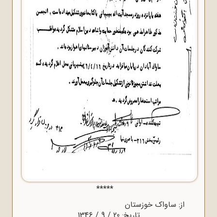
*****
از: ساواک خوزستان
تاریخ: 20 / 9 / 1346