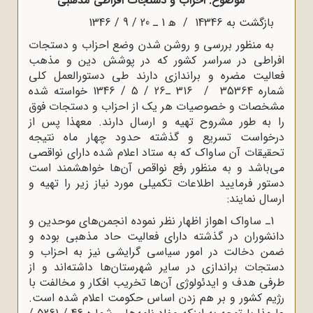
موضوع: احزاب و دستجات افراطی مذهبی
بازگشت به 14346 / ﻫ 1 ـ 20 / 9 / 1346
به منظور بررسی و روشن شدن وضع احزاب و دستجات
افراطی در سراسر کشور که در پوشش دین و مذهب
فعالیت مضره و براندازی دارند طی دستورالعمل کلی
شماره 35364 / 316 ـ26 / 5 / 1346 خواسته شده
مشخصات و خصوصیات هر یک از احزاب و دستجات فوق
را به طور مشروح تهیه و ارسال دارند. معهذا پس از
درخواست تسریع و گذشته حدود چهار ماه نتیجه
تحقیقات آن ساواک که به ستاد اعلام شده دارای نواقصی
می‌باشد و به منظور رفع نواقص آن‌ها خواهشمند است
دستور فرمایید اطلاعات تکمیلی مورد نیاز زیر را تهیه و
ارسال نمایند:
1ـ ساواک اهواز اظهار نظر نموده انجمن‌های موحدین و
دانشوران در گذشته دارای فعالیت حاد مذهبی بوده و
ضمن دخالت در امور سیاسی گرایشی نیز به احزاب و
دستجات براندازی در سایر شهرستان‌ها داشته‌اند و از
طرفی هدف و ایدئولوژی آن‌ها تخریب افکار و مخالفت با
رژیم کشور و بر هم زدن اساس حکومت اعلام شده است.