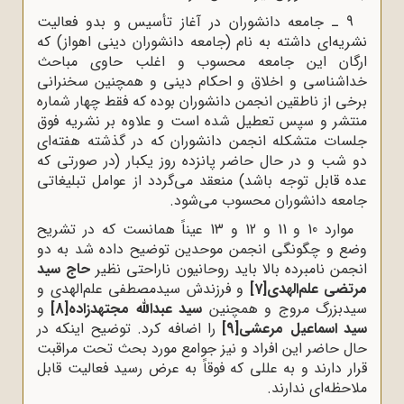
9 ـ جامعه دانشوران در آغاز تأسیس و بدو فعالیت
نشریه‌ای داشته به نام (جامعه دانشوران دینی اهواز) که
ارگان این جامعه محسوب و اغلب حاوی مباحث
خداشناسی و اخلاق و احکام دینی و همچنین سخنرانی
برخی از ناطقین انجمن دانشوران بوده که فقط چهار شماره
منتشر و سپس تعطیل شده است و علاوه بر نشریه فوق
جلسات متشکله انجمن دانشوران که در گذشته هفته‌ای
دو شب و در حال حاضر پانزده روز یکبار (در صورتی که
عده قابل توجه باشد) منعقد می‌گردد از عوامل تبلیغاتی
جامعه دانشوران محسوب می‌شود.
موارد 10 و 11 و 12 و 13 عیناً همانست که در تشریح
وضع و چگونگی انجمن موحدین توضیح داده شد به دو
انجمن نامبرده بالا باید روحانیون ناراحتی نظیر
حاج سید
مرتضی علم‌الهدی
[7]
و فرزندش سیدمصطفی علم‌الهدی و
سیدبزرگ مروج و همچنین
سید عبدالله مجتهدزاده
[8]
و
سید اسماعیل مرعشی
[9]
را اضافه کرد. توضیح اینکه در
حال حاضر این افراد و نیز جوامع مورد بحث تحت مراقبت
قرار دارند و به عللی که فوقاً‌ به عرض رسید فعالیت قابل
ملاحظه‌ای ندارند.