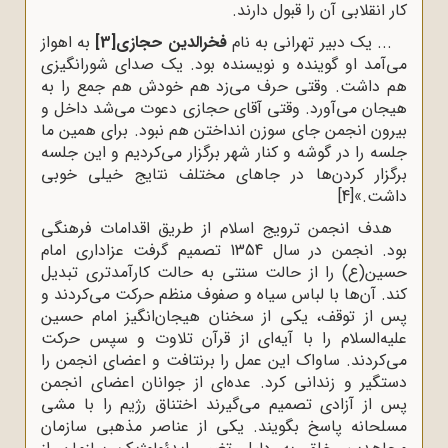
کار انقلابی آن را قبول دارند.
... یک دبیر تهرانی به نام
فخرالدین حجازی
[3]
به اهواز
می‌آمد او گوینده و نویسنده بود. یک صدای شورانگیزی
هم داشت. وقتی حرف می‌زد هم خودش هم جمع را به
هیجان می‌آورد. وقتی آقای حجازی دعوت می‌شد داخل و
بیرون انجمن جای سوزن انداختن هم نبود. برای همین ما
جلسه را در گوشه و کنار شهر برگزار می‌کردیم و این جلسه
برگزار کردن‌ها در جاهای مختلف نتایج خیلی خوبی
داشت.»
[4]
هدف انجمن ترویج اسلام از طریق اقدامات فرهنگی
بود. انجمن در سال 1354 تصمیم گرفت عزاداری امام
حسین(ع) را از حالت سنتی به حالت کارآمدتری تبدیل
کند. آن‌ها با لباس سیاه و صفوف منظم حرکت می‌کردند و
پس از توقف، یکی از سخنان هیجان‌انگیز امام حسین
علیه‌السلام را با آیه‌ای از قرآن تلاوت و سپس حرکت
می‌کردند. ساواک این عمل را برنتافت و اعضای انجمن را
دستگیر و زندانی کرد. عده‌ای از جوانان اعضای انجمن
پس از آزادی تصمیم می‌گیرند اختناق رژیم را با مشی
مسلحانه پاسخ بگویند. یکی از عناصر مذهبی سازمان