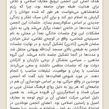
هدف اصلی این انجمن ترویج معارف اسلامی و تلاش
برای هدایت طبقه جوان جامعه بود، چرا که رژیم
شاهنشاهی می‌خواست هر طور که شده جوانان را از
گرایش به اسلام دور کند و برای آنان سبک تفکر و زندگی
جدیدی بر اساس سکولاریسم بسازد. جلسات این انجمن
ابتدا مدت‌ها در خانه‌‌ی اعضاء برگزار می‌شد ولی به دلیل
مشکلات این نوع جلسات خانگی بعداً در محلی به نام
حسینیه‌ی شماسی، واقع در کوچه‌ی نظامی، نبش خیابان
سلمان فارسی (نادری) تشکیل گردید و در نهایت جلسات
انجمن به طبقه‌ی بالای مسجد آیت‌الله‌ بهبهانی منتقل شد
و مدت‌ها در آنجا تشکیل جلسه داده می‌شد. این گروه
مذهبی ـ سیاسی متشکل از برخی بازاریان و کارکنان
دولت بود که جلسات منظمی داشتند و سعی می‌کردند
متناسب با زمان و موقعیت، تبلیغات مناسب را انجام
دهند. در مورد شیوه‌ی فعالیت‌ها باید گفت که انجمن
موحدین در واقع حرکتی بود بر اساس خودسازی آن هم در
جامعه‌ای که هر روز به دلیل رواج فرهنگ مبتذل غربی بر
میزان فساد و اسلا‌م‌گریزی آن افزوده می‌شد. به همین
دلیل اساس حرکت اعضای آن بر لزوم توجه به معارف
اصیل و راستین اسلامی بود. اعضای انجمن موحّدین در
اجتماع نمازگزاران به راحتی شناخته می‌شدند زیرا معمولاً