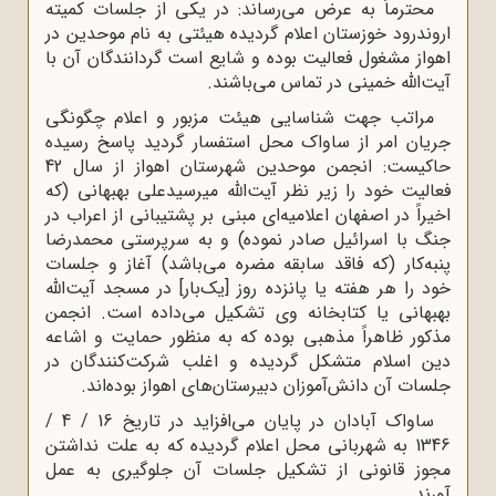
محترماً‌ به عرض می‌رساند: در یکی از جلسات کمیته
اروندرود خوزستان اعلام گردیده هیئتی به نام موحدین در
اهواز مشغول فعالیت بوده و شایع است گردانندگان آن با
آیت‌الله خمینی در تماس می‌باشند.
مراتب جهت شناسایی هیئت مزبور و اعلام چگونگی
جریان امر از ساواک محل استفسار گردید پاسخ رسیده
حاکیست: انجمن موحدین شهرستان اهواز از سال 42
فعالیت خود را زیر نظر آیت‌الله میرسیدعلی بهبهانی (که
اخیراً در اصفهان اعلامیه‌ای مبنی بر پشتیبانی از اعراب در
جنگ با اسرائیل صادر نموده) و به سرپرستی محمدرضا
پنبه‌کار (که فاقد سابقه مضره می‌باشد)‌ آغاز و جلسات
خود را هر هفته یا پانزده روز [یک‌بار] در مسجد آیت‌الله
بهبهانی یا کتابخانه وی تشکیل می‌داده است. انجمن
مذکور ظاهراً‌ مذهبی بوده که به منظور حمایت و اشاعه
دین اسلام متشکل گردیده و اغلب شرکت‌کنندگان در
جلسات آن دانش‌آموزان دبیرستان‌های اهواز بوده‌اند.
ساواک آبادان در پایان می‌افزاید در تاریخ 16 / 4 /
1346 به شهربانی محل اعلام گردیده که به علت نداشتن
مجوز قانونی از تشکیل جلسات آن جلوگیری به عمل
آورند.