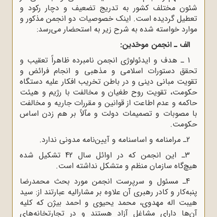
شئون مختلف کشور به تدریج تضعیف و دچار رکود و
تعطیل گردیده است. اینک خصوصیات دو انجمن مذکور و
موارد خواسته شده به شرح زیر به استحضار می‌رسد:
الف ـ انجمن موحّدین
:
1 ـ هدف و اید‌ئولوژی انجمن نامبرده ظاهراً ‌تعقیب و
تحقق دستورات اسلامی و مذهبی و انجام فرائض و
تقویت مبانی دینی و در باطن تخریب افکار علیه دستگاه
حکومت، تقویت روح طغیان و مخالفت با رژیم و هیئت
حاکمه و عدم اطاعت از قوانین و مقررات جاریه و مخالفت
با مصوبات و تصمیمات دولت و مآلاً بر هم زدن اساس
حکومت.
2ـ‌ مرامنامه و اساسنامه و آیین‌نامه مدونی ندارد.
3ـ این انجمن که در اوائل سال 42 تشکیل شده
هیچ‌گاه سازمان منظم و متشکل نداشته است.
4ـ مسئول و سرپرست انجمن مورد بحث محمدرضا
پنبه‌کار و کادر رهبری آن علاوه بر مشار‌الیه عبارتند از: سید
هیبت اله مهدوی، محمد یحیوی و احمد بیژن که کلیه
آن‌ها دارای مشاغل آزاد هستند و در تجارتخانه‌‌های