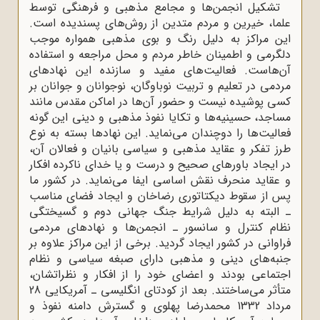
تشکیل انجمن‌ها و مجامع مذهبی و فرهنگی توسط
علما، خیرین و مردم متدین از روش‌های پسندیده است.
این مراکز به دلیل رنگ و بوی مذهبی همواره موجب
دلگرمی و اطمینان خاطر مردم و محل مراجعه و استفاده
آن‌هاست. فعالیت‌های مفید و سازنده این نهادهای
مردمی در تعلیم و تربیت نوباوگان، نوجوانان و جوانان بر
کسی پوشیده نیست و حضور آن‌ها در اماکن مقدس مانند
مساجد، حسینیه‌ها و تکایا نفوذ مذهبی و دینی این گونه
فعالیت‌ها را دوچندان می‌نماید. این نهادها بسته به نوع
طرز تفکر و عقاید مذهبی و سیاسی بانیان و فعالان آن،
در ایجاد باورهای صحیح و درست و یا خدای ناکرده افکار
و عقاید منحرف نقش اساسی ایفا می‌نماید. در کشور ما
پس از سقوط دیکتاتوری رضاخان و ایجاد فضای مناسب
ـ البته به دلیل شرایط جنگ جهانی دوم و گسیختگی
نظام کنترل و سانسور ـ انجمن‌ها و نهادهای مردمی
فراوانی در کشور ایجاد گردید. برخی از این مراکز علاوه بر
جنبه‌های دینی و مذهبی دارای صبغه سیاسی و نظام
اجتماعی بودند و اعضای خود را از افکار و نظراتشان،
متأثر می‌ساختند. بعد از کودتای انگلیسی ـ آمریکایی 28
مرداد 1332 محمدرضا پهلوی و گسترش دامنه نفوذ و