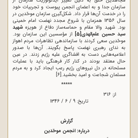
مجاهدین خلق به دلیل تغییر ایدئولوژیک سازمان از
سازمان جدا و به اعضای انجمن پیوست و تجربیات خود
را در خدمت آن‌ها قرار داد. شکل‌گیری سازمان موحّدین در
سال 1356 همزمان با شروع مجدد نهضت امام خمینی
بود. شهید والا مقام و حماسه‌ساز دفاع از هویزه
شهید
سید حسین علم‌الهدی
[5]
از مؤسسین این سازمان بود.
موحّدین سعی کردند با سازماندهی تظاهرات مردم اهواز
به ندای رهبری نهضت پاسخ بگویند. آن‌ها با صدور
اعلامیه‌هایی دست به افشاگری علیه رژیم زدند. در عین
حال معتقد بودند در کنار کار فرهنگی باید با عملیات
مسلحانه در دل نیروهای رژیم رعب ایجاد کرد و به مردم
مسلمان شجاعت و امید بخشید.
[6]
*****
از: 316
تاریخ: 9 / 6 / 1346
گزارش
درباره: انجمن موحّدین