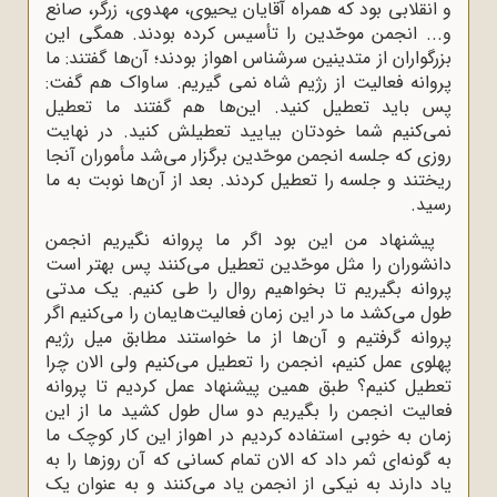
و انقلابی بود که همراه آقایان یحیوی، مهدوی، زرگر، صانع
و... انجمن موحّدین را تأسیس کرده بودند. همگی این
بزرگواران از متدینین سرشناس اهواز بودند؛ آن‌ها گفتند: ما
پروانه فعالیت از رژیم شاه نمی گیریم. ساواک هم گفت:
پس باید تعطیل کنید. این‌ها هم گفتند ما تعطیل
نمی‌کنیم شما خودتان بیایید تعطیلش کنید. در نهایت
روزی که جلسه انجمن موحّدین برگزار می‌شد مأموران آنجا
ریختند و جلسه را تعطیل کردند. بعد از آن‌ها نوبت به ما
رسید.
پیشنهاد من این بود اگر ما پروانه نگیریم انجمن
دانشوران را مثل موحّدین تعطیل می‌کنند پس بهتر است
پروانه بگیریم تا بخواهیم روال را طی کنیم. یک مدتی
طول می‌کشد ما در این زمان فعالیت‌هایمان را می‌کنیم اگر
پروانه گرفتیم و آن‌ها از ما خواستند مطابق میل رژیم
پهلوی عمل کنیم، انجمن را تعطیل می‌کنیم ولی الان چرا
تعطیل کنیم؟ طبق همین پیشنهاد عمل کردیم تا پروانه
فعالیت انجمن را بگیریم دو سال طول کشید ما از این
زمان به خوبی استفاده کردیم در اهواز این کار کوچک ما
به گونه‌ای ثمر داد که الان تمام کسانی که آن روزها را به
یاد دارند به نیکی از انجمن یاد می‌کنند و به عنوان یک