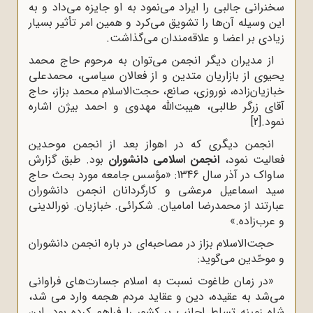
سخنرانی جالبی را ایراد می‌نمود به او جایزه می‌داد و به
این وسیله آن‌ها را تشویق می‌کرد و همین امر تأثیر بسیار
زیادی بر اعضا و علاقه‌مندان می‌گذاشت.
از مدیران دیگر انجمن می‌توان به مرحوم حاج‌ محمد
یحیوی از بازاریان متدین و از فعالان سیاسی، محمدعلی
خبازیان‌زاده، نوروزی، صانع، حجت‌الاسلام محمد بزاز، حاج
آقای زرگر طالبی، هیبت‌الله مهدوی و احمد بیژن اشاره
نمود.
[2]
انجمن دیگری که در اهواز بعد از انجمن موحدین
فعالیت نمود،
انجمن اسلامی دانشوران
بود. طبق گزارش
ساواک در آذر سال 1346: «‌مؤسس جامعه مورد بحث حاج
‌سید اسماعیل مرعشی و کارگردانان انجمن دانشوران
عبارتند از محمدرضا امامیان. شکرائی. خبازیان. نورالدینی
و عرب‌زاده.»
حجت‌الاسلام بزاز در مصاحبه‌ای در باره انجمن دانشوران
و موحّدین می‌گوید:
«در زمان طاغوت نسبت به اسلام جسارت‌های فراوانی
می‌شد به عقیده، دین و عقاید مردم هجمه وارد می شد،
شاه زمینه تسلط اجانب بر کشور را فراهم کرده بود. این