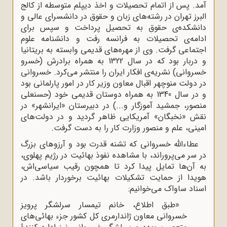
آمد. پس از اتمام تحصیلات و اخذ دیپلم متوسطه از کالج
البرز تهران در رشته‌های زبان و حقوق در دانشسرای عالی و
دانشکده‌ی حقوق به تحصیل پرداخت و سپس برای
ادامه‌ی تحصیلات به فرانسه رفت و دانشنامه علوم
اجتماعی گرفت. وی از مهره‌های قدیمی وابسته به بریتانیا
و دربار بود که در سال 1322 به همراه برادرش (خسرو
خسروانی) نشریه‌ی افکار ایران را منتشر می‌کرد. خسروانی
در دولت منوچهر اقبال معاون وزیر کار در امور پارلمانی بود
و در سال 1340 به همراه دوستان قدیمی خود (حسنعلی
منصور، جمشید آموزگار و...) در دبیرستان «ایرانشهر» در
نقش «نخبگان» آمریکایی ظاهر گردید و در دولت‌های
امینی، علم و منصور وزارت کار را به دست گرفت.
عطاءالله خسروانی که تشنه قدرت بود و آرزوهای بزرگ
در سر می‌پروراند، با مشاهده نفوذ بهائیت در رژیم پهلوی،
به آن‌ها تمایل پیدا کرد تا همچون رقیب سیاسی‌اش،
هویدا از حمایت تشکیلات بهائیت برخوردار باشد. در
اسناد ساواک می‌خوانیم:
«طبق اطلاع، خانم تیمسار سرلشگر پرویز
خسروانی معاون ژاندارمری کل کشور جزء بهائی‌های