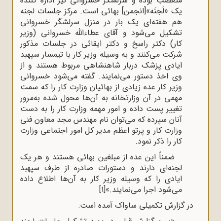
متعصب بوده و سرلشگر خسروانی نیز اداره کنندۀ
یک «لَجنَه»[انجمن] بهائی است. مرکز جلسات لجنه
هم هفته‌ای یک بار در منزل سرلشگر خسروانی
تشکیل می‌شود و آقای عطاءالله خسروانی (وزیر
کار) دکتر راسخ و دکتر ایقائی در جلسات مذکور
شرکت می‌کنند و به‌ وسیله وزیر کار با تیمسار سپهبد
ایادی پزشک دربار شاهنشاهی مربوط هستند و از
وی اخذ دستور می‌نمایند. گفته می‌شود خسروانی
وزیر کار عده زیادی از بهائیان وزارت کار را که سمت
مهمی در آن وزارتخانه به آن‌ها محول شده به‌مرور
تغییر پست داده و امور مهمه وزارت کار را به دست
آنان سپرده که می‌توان نام مهندس مجد معاون فنی
وزارت کار و پرتو اعظم مدیر کل امور اجتماعی وزارت
کار را ذکر نمود.
ضمناً این عده از مبلغین بهائی هستند و هر یک
لجنه‌ای دارند و دستورات صادره از طرف سپهبد
ایادی را که وسیله وزیر کار به آن‌ها اطلاع داده
می‌شود اجرا می‌نمایند.»
[1]
در گزارش تکمیلی ساواک آمده است: