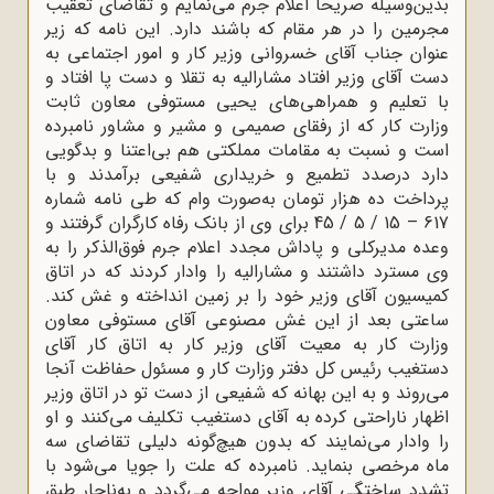
بدین‌وسیله صریحاً اعلام جرم می‌نمایم و تقاضای تعقیب
مجرمین را در هر مقام که باشند دارد. این نامه که زیر
عنوان جناب آقای خسروانی وزیر کار و امور اجتماعی به
دست آقای وزیر افتاد مشارالیه به تقلا و دست پا افتاد و
با تعلیم و همراهی‌های یحیی مستوفی معاون ثابت
وزارت کار که از رفقای صمیمی و مشیر و مشاور نامبرده
است و نسبت به مقامات مملکتی هم بی‌اعتنا و بدگویی
دارد درصدد تطمیع و خریداری شفیعی برآمدند و با
پرداخت ده هزار تومان به‌صورت وام که طی نامه شماره
617 – 15 / 5 / 45 برای وی از بانک رفاه کارگران گرفتند و
وعده مدیرکلی و پاداش مجدد اعلام جرم فوق‌الذکر را به
وی مسترد داشتند و مشارالیه را وادار کردند که در اتاق
کمیسیون آقای وزیر خود را بر زمین انداخته و غش کند.
ساعتی بعد از این غش مصنوعی آقای مستوفی معاون
وزارت کار به معیت آقای وزیر کار به اتاق کار آقای
دستغیب رئیس کل دفتر وزارت کار و مسئول حفاظت آنجا
می‌روند و به این بهانه که شفیعی از دست تو در اتاق وزیر
اظهار ناراحتی کرده به آقای دستغیب تکلیف می‌کنند و او
را وادار می‌نمایند که بدون هیچ‌گونه دلیلی تقاضای سه
ماه مرخصی بنماید. نامبرده که علت را جویا می‌شود با
تشدد ساختگی آقای وزیر مواجه می‌گردد و به‌ناچار طبق