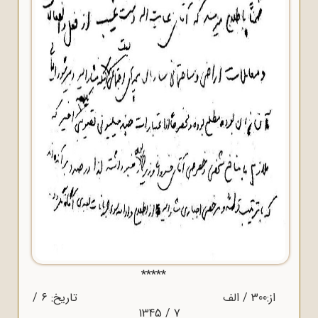
*****
از:300 / الف تاریخ: 6 /
7 / 1345