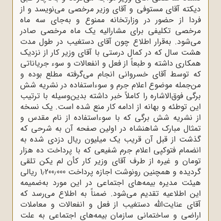
دیکته آقای مستوفی و آقای وزیر مرخصی می‌نویسد و از
فردا از حضور در وزارتخانه ممنوع و به‌جای سه ماه
مرخصی تکلیفی برای مشارالیه یک ماه مرخصی صادر
می‌شود. به‌قرار اطلاع چون آقای دستغیب در طول مدت
هشت سال که در کمال درستی با آقای وزیر کار از نزدیک
همکاری داشته و طبعاً از فعل و انفعالات و سوء جریاناتی
که توسط آقای خسروانی انجام می‌گرفته مطلع بوده و
من‌جمله موضوع اعلام جرم و سوءاستفاده در نشریه شش
برگی فوق‌الاشاره را کاملاً خبر داشته بدین‌وسیله با ترتیب
این توطئه و بهانه از ادامه کار منع شده است. یک نسخه
از نشریه شش برگی که با سوءاستفاده از نام مقدس و
تمثال مبارک شاهنشاه در اولین صفحه آن به شرحی که
گذشت از قبل آن قریب یک میلیون ریال دزدی شده به
انضمام فتوکپی اعلام جرم شفیعی که با پرداخت ده هزار
تومان و غیره از طرف آقای وزیر کار کأن لم یکن تلقی
گردیده و همچنین رونوشت اجازه پرداخت 1٫200٫000 ریالی
هیئت مدیره بیمه‌های اجتماعی در این مورد به‌ضمیمه
این اطلاعیه تقدیم می‌شود. ضمناً به اطلاع می‌رسد که
آقای عنایت‌الله دستغیب از فعل و انفعالات و معاملات
اراضی و ساختمانی سازمان بیمه‌های اجتماعی به علت