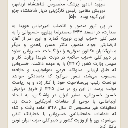
سپهبد ایادی پزشک مخصوص شاهنشاه آریامهر،
درویش مقامی رئیس کارگزینی دربار شاهنشاه جزو
این گروه بوده...»
[5]
در پی ترور منصور و انتصاب امیرعباس هویدا به
صدارت، در اسفند 1343 محمدرضا پهلوی، خسروانی را به
دبیر کلی «حزب ایران نوین» گمارد و این امر از آغاز،
نارضایتی جواد منصور، دکتر حسن زاهدی و دیگر
بنیان‌گذارانِ «کانون مترقی» را برانگیخت. خسروانی علاوه
بر دبیر کلی «حزب حاکم» در دولت هویدا وزارت کار و
سپس وزارت کشور (1347) را به عهده داشت. خسروانی
که طبق ارزیابی ساواک، فردی «عوام‌فریب و حرّاف»
محسوب می‌شد، تصور می‌کرد که به‌سادگی خواهد
توانست رقیب بی‌صلاحیت خود را کنار زده و به ریاست
دولت برسد. از این رو در سال 1345 از طریق برادرش
خسرو خسروانی، سفیر ایران در واشنگتن، به ایجاد
ارتباطاتی با برخی از مقامات آمریکایی دست زد.
تحقیقات غیر محسوس تا سال 1348 ادامه یافت و شاه
که اقدامات جاه‌طلبانه‌ی خسروانی را خطرناک تلقی
می‌نمود، وی را از وزارت کشور و دبیر کلی حزب ایران نوین
برکنار کرد.