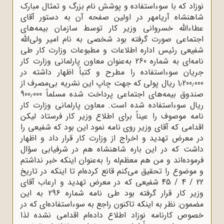
نوزاد که با سوءاستفاده و پوشش نام بزرگ و تمثال مبارک
شاهنشاه آریامهر در اولین صفحه آن به دستور آقای
عطاءالله خسروانی وزیر کار توسط سازمان بیمه‌های
اجتماعی صورت گرفته بود شخصی به نام امیر ولی‌الله
شفیعی رئیس اداره اطلاعات و مطبوعات وزارت کار طی
نامه‌ای به شماره 260 به‌عنوان معاون پارلمانی وزارت کار
جریان سوءاستفاده را مطرح و کتباً اظهار داشته در
1٫200٫000 ریال پولی که جهت چاپ این نشریه بی‌مصرف از
صندوق بیمه‌های اجتماعی پرداخت شده مسلماً 900٫000
ریال سوءاستفاده شده است. معاون پارلمانی وزارت کار
نامه موصوف را عیناً برای اطلاع وزیر کار فرستاد لیکن
اقدامی که آقای وزیر روی نامه نمود این بود که شفیعی را
در معرض تهدید و اخراج از وزارت کار قرار داد و اظهار
داشت که در این باره شاهنشاه هم در شرفیابی سؤال
فرموده‌اند و من هم معظم‌له را به‌عنوان اینکه خبر نداشتم
و موضوع را تحقیق می‌کنم قانع کرده‌ام تا اینکه در تاریخ
22 / 4 / 45 شفیعی که در معرض تهدید و ارعاب آقای
وزیر کار قرار گرفته بود طی نامه شماره 296 به این
مضمون: نظر به اینکه تاکنون راجع به سوءاستفاده‌ای که در
خصوص کارنامه نوزاد اطلاع داده‌ام اقدامی نشده لذا