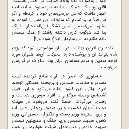
اکنون به‌صورت یک واحد ضربت در اختیار هستند.
آقای وزیر کار هم که مطالعه نموده بود به اینجانب
اظهار داشت که من بررسی‌های خود را کرده‌ام و اگر
من قبلاً می‌دانستم که ساواک این عمل را نموده به
مشهد نمی‌آمدم و ضمن تشکر فوق‌العاده از ساواک
بنا شد هرگونه کاری داشته باشند از طرف تیمسار
قائم مقام به این سازمان ابلاغ شود.»
[4]
نفوذ روز افزون بهائیت در ایران موضوعی نبود که رژیم
شاه بتواند آن را پوشیده دارد. تحرکات آن‌ها همواره مورد
توجه متدین و مردم مسلمان ایران بود. ساواک در گزارشی
می‌نویسد:
«به‌طوری که اخیراً در افواه شایع گردیده اغلب
مصادر و مقامات حساس و برجسته مملکتی توسط
افراد بهائی این کشور اداره می‌شود و این قبیل
اشخاص وسیله مراکز و یا افراد مرموزی هدایت و
رهبری می‌گردند. ضمناً گفته می‌شود در هیئت
دولت آقایان نخست وزیر، منصور روحانی وزیر آب
و برق، ستوده وزیر پست و تلگراف، خسروانی وزیر
کشور، سپهبد صنیعی وزیر جنگ و همچنین تیمسار
سپهبد خادمی مدیرعامل شرکت هواپیمایی هما،