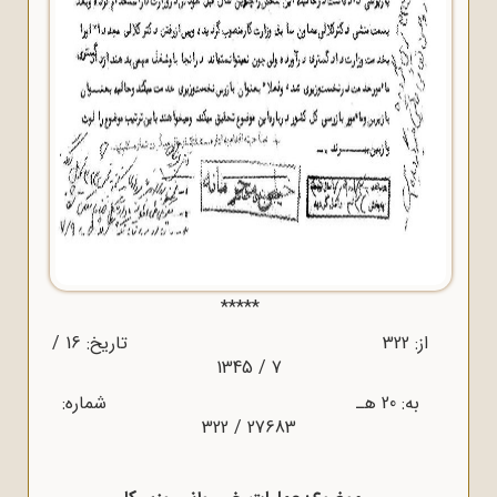
*****
از: 322 تاریخ: 16 /
7 / 1345
به: 20 هـ شماره:
27683 / 322