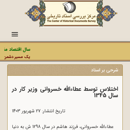
منو
سال اقتصاد مقاومت
یک مسیر دشمن، عملیات
شرحی بر اسناد
اختلاس توسط عطاءالله خسروانی وزیر کار در
سال 1345
تاریخ انتشار: 27 شهريور 1403
عطاءالله خسروانی، فرزند هاشم در سال 1298 ش به دنیا