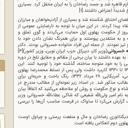
پهلوی عازم قاهره شد و جسد رضاخان را به ایران منتقل کرد. بسیاری
آ
پ
 شدیداً اعتراض داشتند.
[1]
آ
ای اختناق شکسته شد و بسیاری از آزادیخواهان و مبارزان
د پیدا کردند. در این میان با توجه به نارضایتی عمومی از
وز از حکومت پهلوی اول حمایت می‌کردند و گوی تملق و
 و به منتقدین پیوستند و برای همرنگ نشان دادن خود با
یز نمودند. از جمله این افراد خانواده خسروانی بودند. دکتر
له خسروانی
(وزیر کار، دبیرکل حزب ایران نوین، وزیر کشور)
[3]
به عهده داشتند با بیان برخی از مظالم و حقایق تلخ در دوره
 را به خود متوجه ساخته، گذشته خود را توجیه کنند. این
ک
افشاگری‌ها هر چند ـ تا حدودی ـ در سال‌های 1320 تا 1330 کاربرد داشت ولی پس از تسلط محمدرضا پهلوی
بر اوضاع، بالاخص پس از کودتای ننگینِ انگلیسی، آمریکایی 28 مرداد 1332، رنگ باخت و حربه‌ای برای
طالب مذکور شد. در اسناد زیر نمونه‌ای از مطالب مندرج در
یران بین سال‌های 22 و 23 علیه رضاشاه و نوع حکومت و روش او ملاحظه می‌کنید که اتفاقاً بیان
ه نام امیر ولی‌الله شفیعی که شاکی عطاءالله خسروانی وزیر
ک گزارش می‌کرد تا ساواک در فرصت مناسب آن‌ها را بررسی
ن دیکتاتوری رضاخان و مال و منفعت پرستی و چپاول اوست
پهلوی دوم انعکاس یافته است.