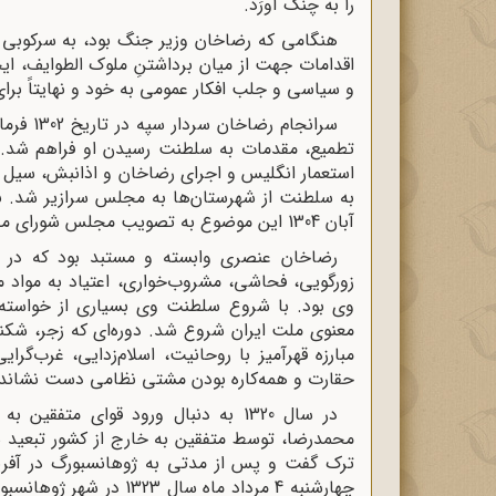
را به چنگ آورَد.
هنگامی که رضاخان وزیر جنگ بود، به سرکوبی
اقدامات جهت از میان برداشتنِ ملوک الطوایف، ا
و سیاسی و جلب افکار عمومی به خود و نهایتاً بر
استعمار انگلیس و اجرای رضاخان و اذانبش، سیل 
به سلطنت از شهرستان‌ها به مجلس سرازیر شد. با 
آبان 1304 این موضوع به تصویب مجلس شورای ملی رسید و رضاخان در اردیبهشت 1305 رسماً تاجگذاری کرد.
رضاخان عنصری وابسته و مستبد بود که در ط
زورگویی، فحاشی، مشروب‌خواری، اعتیاد به مواد
وی بود. با شروع سلطنت وی بسیاری از خواسته
معنوی ملت ایران شروع شد. دوره‌ای که زجر، شکنج
مبارزه قهرآمیز با روحانیت، اسلام‌زدایی، غرب‌گ
حقارت و همه‌کاره بودن مشتی نظامی دست نشانده و.
در سال 1320 به دنبال ورود قوای مت
محمدرضا، توسط متفقین به خارج از کشور تبعید شد
ترک گفت و پس از مدتی به ژوهانسبورگ در آفریق
چهارشنبه 4 مرداد ماه سال