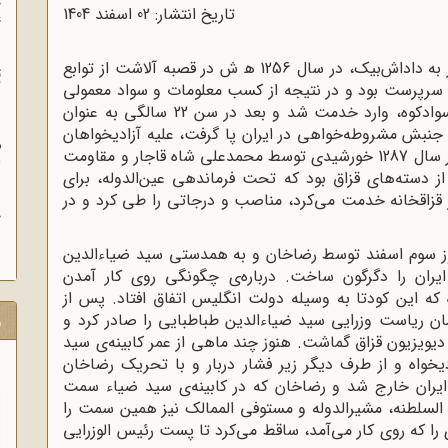
چ
تاریخ انتشار: 02 اسفند 1404
غ
رضاخان، فرزند عباسقلی‌خان سوادکوهی‌، مشهور به داداش‌بیک‌، در سال 1256 ﻫ ش در قصبه آلاشت از توابع
ت
قد سرپرست بود و در نتیجه از کسب معلومات و سواد معمولی
آ
زمان خویش محروم ماند. رضاخان ابتدا در فوج سوادکوه‌، وارد خدمت شد و بعد در سن 22 سالگی به عنوان
نبش مشروطه‌خواهی در ایران پا گرفت‌، علیه آزادیخواهان
م
می‌جنگید. پس از واقعه‌ی به توپ بستن مجلس در سال 1287 خورشیدی توسط محمدعلی شاه قاجار و مقاومت
ش
 از دسته‌های قزاق بود که تحت فرماندهی عین‌الدوله‌، برای
ر قزاقخانه خدمت می‌کرد، مناصب و درجاتی را طی کرد و در
ح
یس‌، در روز سوم اسفند توسط رضاخان و به همدستی سید ضیاءالدین
یران را دگرگون ساخت‌. درباره‌ی چگونگی روی کار آمدن
که این کودتا به وسیله دولت انگلیس اتفاق افتاد. پس از
1299 احمدشاه قاجار فرمان ریاست وزرایی سید ضیاءالدین طباطبایی را صادر کرد و
ر
یویزیون قزاق گماشت‌. هنوز چند ماهی از عمر کابینه‌ی سید
خواه و از طرف دیگر زیر فشار دربار و با تحریک رضاخان
 ایران خارج شد و رضاخان که در کابینه‌ی سید ضیاء سمت
م السلطنه‌، مشیرالدوله و مستوفی الممالک نیز همین سمت را
 را که روی کار می‌آمد، ساقط می‌کرد تا پست رئیس الوزرایی