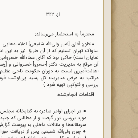
از: 323 تاریخ: 30 / 9 / 1345
محترماً به استحضار می‌رساند:
منظور: آقای [امیر ولی‌الله شفیعی] اعلامیه‌هایی
ساواک تهران تسلیم که از آن طریق نیز به این ادا
آن موقع به مدیریت دکتر [خسرو] خسروانی و
[رسو
اهانت‌آمیزی نسبت به دوران حکومت ناجی عظیم‌ا
بررسی و فتوکپی تهیه شود.)
اقدامات انجام‌شده:
●
مورد بررسی قرار گرفت و از مطالبی که جنب
سرمقاله‌ها و مقالات داخلی به پیوست گزارش 
●
چون ولی‌الله شفیعی پس از دریافت حق‌ا