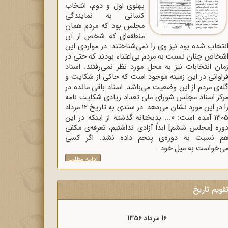
پهلوی اول و دوم، انتخاب
کسانی به نمایندگی
مجلس بود که مردم همان
منطقه‌ای که شخص از آن
نتخاب شده بود نیز وی را نمی‌شناختند. در مواردی این
شخاص چنان نسبت به مردم بی‌اعتناء بودند که حتی در
مان انتخابات نیز به محل مورد نظر نمی‌رفتند. اسناد
راوانی در این زمینه موجود است که حاکی از شکایت و
له‌ی مردم از این وضعیت می‌باشد. اسناد باقی مانده در
رکز اسناد مجلس شورای ملی تعداد زیادی شکایت نامه
را در این مورد نشان می‌دهد. در سندی به تاریخ 12 مرداد
1305 آمده است: «... بدبختانه گذشته از اینکه در این
وره [مجلس ششم] ابداً آزادی نداشتیم، تعرفه‌ی مکفی
م نسبت به دوره‌ی پنجم داده نشد. اگر کسی
ی‌خواست به میل خود...
ادامه مطلب
قویم تاریخ
16 مرداد 1357