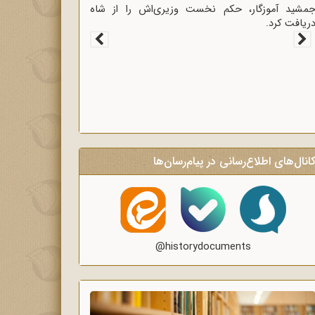
غاز سخنرانی‌های انتقادی و روشنگر وعاظ در لبیک به
یام امام به وعاظ و روحانیون برای روشنگری و
گاه‌سازی در منبرهای ماه رمضان.
انال‌های اطلاع‌رسانی در پیام‌رسان‌ها
@historydocuments