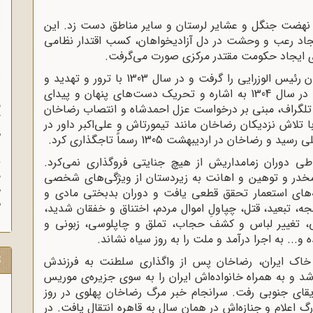
 نهضت جنگل و عشایر لرستان و سایر مناطق دست زد. این
یجاد رعب و وحشت در دل آزادیخواهان، کسب اقتدار نظامی
ای ایجاد حکومت مقتدر مرکزی صورت می‌گرفت.
ا
سرانجام رضاخان سردار سپه در تاریخ 1302 فرمان رئیس الوزرایی را گرفت و در سال 1303 با ترور و تهدید و
ا
ز
تطمیع، مقدمات به سلطنت رسیدن او فراهم شد. در سال 1304 به اشاره و تحریک دست‌های پنهان و پیدای
ف
تلگراف، مبنی بر درخواست عزل احمدشاه و انتصاب رضاخان
گ
تلاش نزدیکان رضاخان مانند تیمورتاش و علی‌اکبر داور در
م
ی دوران زمامداریش از هیچ جنایتی فروگذاری نمی‌کرد.
د
 مخدر و توهین و اهانت به زیردستان از ویژگی‌های شخصی
ه
‌های استعمار تحقق قطعی یافت و دوران بدبختی مادی و
م
ه، تبعید، قتل، چپاولِ اموال مردم، اختناق و خفقان شدید،
رایی، تغییر لباس و کشف حجاب، تملق و چاپلوسی، زبونی و
.. به اجرا درآمد و ملت را به روز سیاه نشاند.
ت
فقین به خاک ایران، رضاخان پس از واگذاری سلطنت به فرزندش
 و به همراه خانواده‌اش ایران را به سوی جزیره‌ی موریس
ای جنوبی رفت‌. سرانجام خبر مرگ رضاخان پهلوی در روز
 1323 در شهر ژوهانسبورگ اعلام و جنازه‌اش در همان سال به قاهره انتقال یافت‌. در