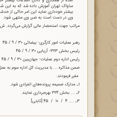
آمده از همکاری و دادن اطلاعات بیشتر خو
ساواک تهران آموزش داده شد که به این شخ
بیشتر خودداری نماید این امر حاکی از خدش
وی در دست است به ضرر وی منتهی شود.
مراتب جهت استحضار عالی گزارش می‌گردد. ش
رهبر عملیات امور کارگری- بیضائی 30 / 9 / 45
رئیس بخش 323- آریایی 30 / 9 / 45
رئیس اداره دوم عملیات- جهان‌بین 30 / 9 / 45
ضمن مذاکره ... با مدیریت کل اداره سوم به عمل
مقرر فرمودند:
1ـ مدارک ضمیمه پرونده‌های انفرادی شود.
2ـ ... بخش 324 بهره‌برداری نمایند.
3ـ .... 4 / 10 / 45 [ثابتی]