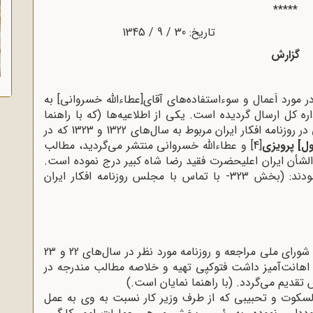
*****
گزارش
 در مورد اَعمال و سوءاستفاده‌های آقای[عطاءالله خسروانی] به
ره کل ارسال گردیده است. یکی از اطلاعیه‌ها (که با راهنما
نمایان است) حاکی بود که آقای عطاءالله خسروانی در روزنامه افکار ایران مربوط به سال‌های 1322 و 1323 که در
ل] پرویزی
[4]
و عطاءالله خسروانی منتشر می‌گردید، مطالب
لشأن ایران اعلیحضرت فقید رضا شاه
کبیر درج نموده است.
مراتب به عرض مدیریت کل رسید پی‌نوشت فرمودند: (بخش 323- با تماس با مجلس روزنامه افکار ایران
در اجرای اوامر صادره به کتابخانه مجلس شورای ملی مراجعه و روزنامه مورد نظر در سال‌های 22 و 23
ه اهانت‌آمیز داشت فتوکپی تهیه و خلاصه مطالب مندرجه در
تقدیم می‌گردد. (با راهنما نمایان است.)
لسکوت و تحبیبی که از طرف وزیر کار نسبت به وی به عمل