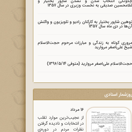
گونگی انتخاب شدن و نشدن شاپور بختیار و
لامحسین صدیقی به نخست وزیری در سال 1357
وهین شاپور بختیار به کارکنان رادیو و تلویزیون و واکنش
ن‌ها در دی ماه سال 1357
روری کوتاه به زندگی و مبارزات مرحوم حجت‌الاسلام
یخ علی‌اصغر مروارید
جت‌الاسلام علی‌اصغر مروارید (متوفی 1396/5/14)
وزشمار اسنادی
16 مرداد
از عجیب‌ترین موارد تقلب
در انتخابات و نادیده گرفتن
نظرات مردم در دوره‌ی