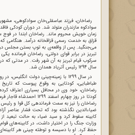
سوادکوه مازندران‌ متولد شد. در دوران کودکی فا
قزاق به خدمت رسمی قزاقخانه درآمد. هنگامی که ج
تبریز در برابر قوای دولتی‌، رضاخان فرمانده یکی
سرکوب قیام تبریز به آن شهر رفت‌. در مدتی که د
سال 1294 رئیس آتریاد همدان شد.
در سال 1299 با زمینه‌چینی دولت انگل
طباطبایی‌، کودتایی به وقوع پیوست که تاریخ ا
رضاخان‌، خود وی در محافل بسیاری اعتراف کرده 
کودتا در روز چهارم اسفند 
رضاخان را نیز به سمت فرماندهی کل قوا و رئیس د
ضیاءالدین نگذشته بود که تحت فشار عناصر آزادی
کابینه سقوط کرد و سید ضیاء به حالت تبعید از
وزارت جنگ را در اختیار داشت‌، در کابینه‌های قوا
حفظ کرد. او با دسیسه و توطئه چینی هر کابینه‌ای