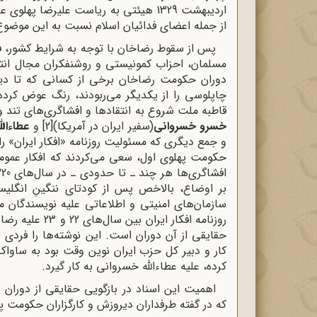
اردیبهشت 1329 هیئتی به ریاست علیرضا 
از جمله اعضای فدائیان اسلام نسبت به این موضوع
پس از سقوط رضاخان با توجه به شرایط کشور، فض
مسلمان، احزاب کمونیستی و روشنفکران مجال انتقا
دوران حکومت رضاخان برخی از کسانی که تا دیر
چاپلوسی را از یکدیگر می‌ربودند، رنگ عوض کرده
قاطبه ملت شروع به انتقادها و افشاگری‌های تند و ت
خسرو خسروانی
(سفیر ایران در آمریکا)
[2]
و
عطاءال
و جمع دیگری که مسئولیت روزنامه «افکار ایران» را 
حکومت پهلوی اول، سعی می‌کردند که افکار عمومی
سازمان‌های امنیتی و اطلاعاتی علیه نویسندگان م
روزنامه افکار ا
حقایقی از آن دوران است. این نوشته‌ها را فردی ب
کار و دبیر کل حزب ایران نوین وقت بود به ساوا
کرده، علیه عطاءالله خسروانی به کار گیرد.
اهمیت این اسناد در بازگویی حقایقی از دورا
که در گفته طرفداران دیروزش و کارگزاران حکومت 