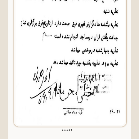
*****