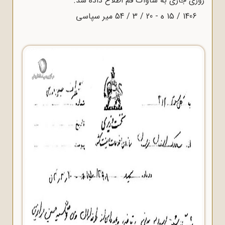
وزى جارى به ساواک قم اطلاع داده شد.
1406 / 15 ه‌ - 20 / 3 / 54 میر سپاسى