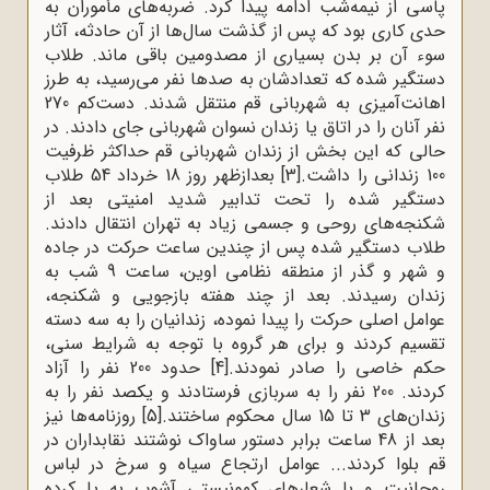
اسی از نیمه‌شب ادامه پیدا کرد. ضربه‌های مأموران به
دی کاری بود که پس از گذشت سال‌ها از آن حادثه، آثار
وء آن بر بدن بسیاری از مصدومین باقی ماند. طلاب
ستگیر شده که تعدادشان به صدها نفر می‌رسید، به طرز
اهانت‌آمیزی به شهربانی قم منتقل شدند. دست‌کم 270
ر آنان را در اتاق یا زندان نسوان شهربانی جای دادند. در
الی‌ که این بخش از زندان شهربانی قم حداکثر ظرفیت
نی را داشت.
[3]
بعدازظهر روز 18 خرداد 54 طلاب
ستگیر شده را تحت تدابیر شدید امنیتی بعد از
کنجه‌های روحی و جسمی زیاد به تهران انتقال دادند.
لاب دستگیر شده پس از چندین ساعت حرکت در جاده
و شهر و گذر از منطقه‌ نظامی اوین، ساعت 9 شب به
ندان رسیدند. بعد از چند هفته بازجویی و شکنجه،
امل اصلی حرکت را پیدا نموده، زندانیان را به سه دسته
قسیم کردند و برای هر گروه با توجه به شرایط سنی،
کم خاصی را صادر نمودند.
[4]
حدود 200 نفر را آزاد
کردند. 200 نفر را به سربازی فرستادند و یکصد نفر را به
ن‌های 3 تا 15 سال محکوم ساختند.
[5]
روزنامه‌ها نیز
بعد از 48 ساعت برابر دستور ساواک نوشتند نقابداران در
م بلوا کردند... عوامل ارتجاع سیاه و سرخ در لباس
وحانیت و با شعارهای کمونیستی آشوب به ‌پا کرده