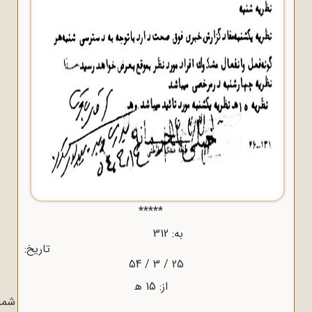
*****
به: 312
اریخ:
25 / 3 / 54
از: 15 ﻫ
ماره: