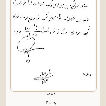
*****
به: 312