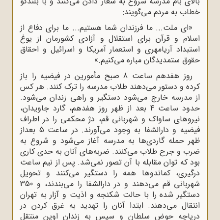
لاى بام مدرسه شروع به شعار دادن مى‌کنند و با بلندگو
طاب به مردم مى‌گویند:
«اى ملت... ما فرزندان شما هستیم... ما براى دفاع از
سلام و قرآن براى استقلال و آزادى کشورمان از یوغ
ستبداد آریامهرى و استعمار آمریکا و اسرائیل و احقاق
قوق ستمدیدگان مباره مى‌کنیم.»
روز هفدهم ساعت 8 صبح مأمورین در فیضیه را باز
رده و دستور مى‌دهند طلاب مدرسه را ترک کنند. هر کس
ز مدرسه خارج مى‌شود دستگیر و راهى زندان مى‌شود.
حدود ساعت 4 بعد از ظهر روز هفدهم، گارد جاویدان،
یروهاى ساواک و شهربانى قم، دژ محکمى را در اطراف
فیضیه و دارالشفا به وجود مى‌آورند. در ساعت 5 بعداز
هر حمله گاردى‌ها به مدرسه آغاز مى‌شود و شروع به
رب و جرح طلاب مى‌کنند. ضربه‌هاى آنان به حدى کارى
ود که توان مقابله با آن تصور نمى‌شد. پس از نیم ساعت
رگیرى، کماندوها همه را دستگیر مى‌کنند و تحویل
شهربانى قم مى‌دهند و در دارالشفا را مى‌بندند، و 350
ستگیر شده را با حالت شکنجه و اذیت و آزار به تهران
نتقال مى‌دهند. ابتدا آنان را تهدید به غرق کردن در
ریاچه حوض سلطان و سپس به زندان اوین منتقل