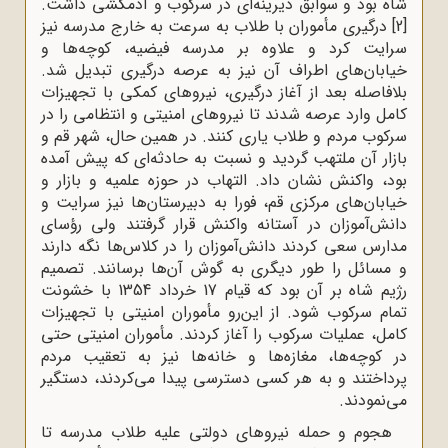
اه بود و سوابق دیرینه‌ای در سرکوب و آدمکشی داشت.
درگیری مأموران با طلاب به سرعت به خارج مدرسه نیز
رایت کرد و علاوه بر مدرسه فیضیه، کوچه‌ها و
یابان‌های اطراف آن نیز به عرصه درگیری تبدیل شد.
لافاصله بعد از آغاز درگیری، نیروهای کمکی با تجهیزات
مل وارد عرصه شدند تا نیروهای امنیتی و انتظامی را در
رکوب مردم و طلاب یاری کنند. در همین حال، شهر قم و
ازار آن ملتهب گردید و نسبت به حادثه‌ای که پیش آمده
ود، واکنش نشان داد. التهاب در حوزه علمیه و بازار و
یابان‌های مرکزی قم، فورا به دبیرستان‌ها نیز سرایت و
انش‌آموزان در آستانه واکنش قرار گرفتند ولی رؤسای
دارس سعی کردند دانش‌آموزان را در کلاس‌ها نگه دارند
 مسائل را طور دیگری به گوش آ‌ن‌ها برسانند. تصمیم
رژیم شاه بر آن بود که قیام 17 خرداد 1354 با خشونت
مام سرکوب شود. از این‌رو مأموران امنیتی با تجهیزات
امل، عملیات سرکوب را آغاز کردند. مأموران امنیتی حتی
ر کوچه‌ها، مغازه‌ها و خانه‌ها نیز به تعقیب مردم
رداختند و به هر کسی دسترسی پیدا می‌کردند، دستگیر
‌نمودند.
هجوم و حمله نیروهای دولتی علیه طلاب مدرسه تا