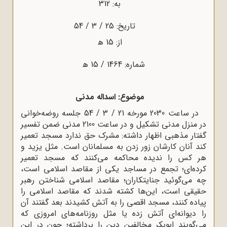
به: 312
تاریخ: 25 / 3 / 54
از: 15 ﻫ
شماره: 1464 / 15 ﻫ
موضوع: اسداله مدنى
در ساعت 2030 مورخه 21 / 3 / 54 جلسه روضه‌خوانى
در منزل مدنى تشکیل و در ساعت 2100 مدنى ضمن تفسیر
فتار مذهبى اظهار داشته: مشرک حق ندارد مسجد تعمیر
ند آنان کارشان زور زدن به مسلمانان است. مثل یزید و
ر کس را ندیده محاکمه مى‌کنند که مسجد تعمیر
رده‌اى؛ تجمع در مساجد یکى از مقاصد اسلامى است،
ه مى‌گوئید جنایتکاران؛ مقاصد اسلامى شناختن رهبر
قیقى است، این‌ها کشته شدند که مقاصد اسلامى را
یاده کنند، مسجد اقصى را به آتش کشیدند بعد گفتند آن
ا دیوانه‌اى آتش زده یا مثل روزنامه‌هاى امروزى که
ى‌گویند ابوبکر مخالفین دین را برداشته؛ چون در این