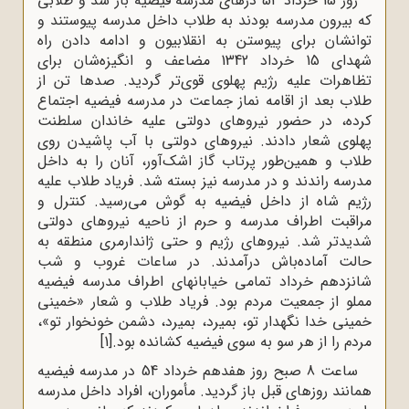
روز 15 خرداد 54 درهای مدرسه‌ فیضیه باز شد و طلابی
ه بیرون مدرسه بودند به طلاب داخل مدرسه پیوستند و
وانشان برای پیوستن به انقلابیون و ادامه دادن راه
شهدای 15 خرداد 1342 مضاعف و انگیزه‌شان برای
ظاهرات علیه رژیم پهلوی قوی‌تر گردید. صدها تن از
لاب بعد از اقامه‌ نماز جماعت در مدرسه‌ فیضیه اجتماع
رده، در حضور نیروهای دولتی علیه خاندان سلطنت
هلوی شعار دادند. نیروهای دولتی با آب پاشیدن روی
لاب و همین‌طور پرتاب گاز اشک‌آور، آنان را به داخل
درسه راندند و در مدرسه نیز بسته شد. فریاد طلاب علیه
ژیم شاه از داخل فیضیه به گوش می‌رسید. کنترل و
راقبت اطراف مدرسه و حرم از ناحیه‌ نیروهای دولتی
دیدتر شد. نیروهای رژیم و حتی ژاندارمری منطقه به
الت آماده‌باش درآمدند. در ساعات غروب و شب
انزدهم خرداد تمامی خیابانهای اطراف مدرسه فیضیه
ملو از جمعیت مردم بود. فریاد طلاب و شعار «خمینی
مینی خدا نگهدار تو، بمیرد، بمیرد، دشمن خونخوار تو»،
دم را از هر سو به سوی فیضیه کشانده بود.
[1]
ساعت 8 صبح روز هفدهم خرداد 54 در مدرسه‌ فیضیه
انند روزهای قبل باز گردید. مأموران، افراد داخل مدرسه