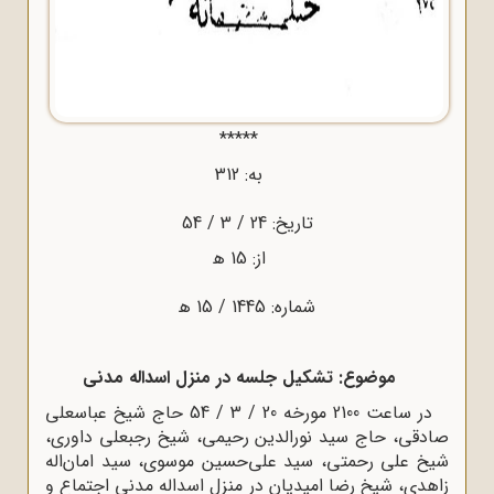
*****
به: 312
تاریخ: 24 / 3 / 54
از: 15 ﻫ
شماره: 1445 / 15 ﻫ
موضوع: تشکیل جلسه در منزل اسداله مدنى
در ساعت 2100 مورخه 20 / 3 / 54 حاج شیخ عباسعلى
ادقى، حاج سید نورالدین رحیمى، شیخ رجبعلى داورى،
یخ على رحمتى، سید على‌حسین موسوى، سید امان‌اله
اهدى، شیخ رضا امیدیان در منزل اسداله مدنى اجتماع و