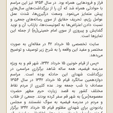
فراز و فرودهایی همراه بود. در سال 1354 نیز این مراسم
ا حوادثی همراه شد که آن را از بزرگداشت‌های سال‌های
یش متمایز می‌نمود. وسعت درگیری‌ها، شدت عمل
وامل رژیم، تحریف حقایق از سوی رسانه‌های جمعی و
سبت دادن اعتراض‌ها به کمونیست‌ها، بازتاب آن و نوید
شایش و پیروزی از سوی امام خمینی(ره) از جمله این
مایزها است.
سایت تخصصی 15 خرداد 42 در مقاله‌ای به صورت
ختصر و مفید این واقعه را به شرح زیر توصیف و توضیح
ی‌دهد:
«پس از قیام خونین 15 خرداد 1342، شهر قم و به ویژه
درسه فیضیه، همه ساله شاهد برگزاری مراسمی در
زرگداشت شهدای این حادثه بوده است. مراسم
دوازدهمین سالگرد قیام 15 خرداد 1342 در سال 1354
صادف با شب جمعه بود. عده کثیری از مردم نقاط
ختلف کشور به قصد زیارت حرم مطهر حضرت
عصومه(س) به شهر قم سفر کرده بودند. جمعی از طلاب
 مردم در مدرسه‌ فیضیه به سوگ نشستند و مجلس
یادبودی برای شهدای مظلوم قیام 15 خرداد 1342 برگزار