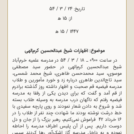
تاریخ: 24 / 3 / 54
از: 15 ﻫ
ماره:
1447 / 15 ﻫ
موضوع: اظهارات شیخ عبدالحسین کرم‌الهى
در ساعت 0900 ـ 18 / 3 / 54 در مدرسه علمیه خرم‌آباد
یخ عبدالحسین کرم‌الهى در حضور سید مصطفى
وسوى، سید محمدحسن طاهرى، شیخ محمد شمسى،
ید تاج‌الدین طاهرى درباره زد و خورد مأمورین و طلاب
درسه فیضیه قم صحبت و اظهار داشته روز گذشته برادرم
ز قم آمد و گفت که براى دیدن یکى از رفقا به مدرسه
یضیه رفتم که ناگهان درب مدرسه به وسیله طلاب بسته
د و شروع به دادن شعار نمودند و روى پارچه سفیدى با
ط درشت نوشته بودند ما شهادت چند نفر از طلاب را در
16 خرداد 42 فراموش نمى‌کنیم، رهبر بزرگ را از جان و دل
وست داریم. پس از آن پلیس اطراف مدرسه را احاطه
موده و به داخل مدرسه گاز اشک‌آور رها کردند سپس