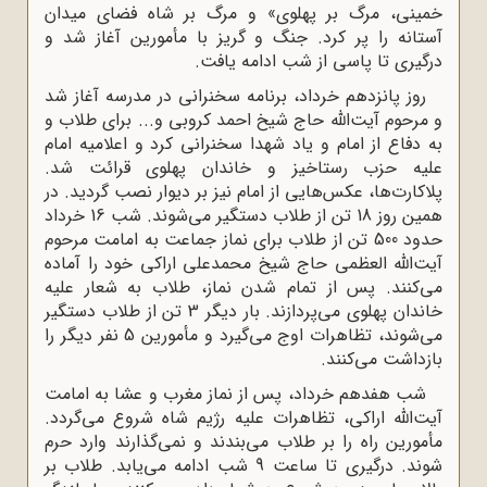
مینى، مرگ بر پهلوى» و مرگ بر شاه فضاى میدان
ستانه را پر کرد. جنگ و گریز با مأمورین آغاز شد و
رگیرى تا پاسى از شب ادامه یافت.
روز پانزدهم خرداد، برنامه سخنرانى در مدرسه آغاز شد
 مرحوم آیت‌الله حاج شیخ احمد کروبی و... براى طلاب و
 دفاع از امام و یاد شهدا سخنرانى کرد و اعلامیه امام
لیه حزب رستاخیز و خاندان پهلوى قرائت شد.
اکارت‌ها، عکس‌هایى از امام نیز بر دیوار نصب گردید. در
همین روز 18 تن از طلاب دستگیر مى‌شوند. شب 16 خرداد
حدود 500 تن از طلاب براى نماز جماعت به امامت مرحوم
یت‌الله العظمى حاج شیخ محمدعلى اراکى خود را آماده
ى‌کنند. پس از تمام شدن نماز، طلاب به شعار علیه
خاندان پهلوى مى‌پردازند. بار دیگر 3 تن از طلاب دستگیر
مى‌شوند، تظاهرات اوج مى‌گیرد و مأمورین 5 نفر دیگر را
ازداشت مى‌کنند.
شب هفدهم خرداد، پس از نماز مغرب و عشا به امامت
یت‌الله اراکى، تظاهرات علیه رژیم شاه شروع مى‌گردد.
مورین راه را بر طلاب مى‌بندند و نمى‌گذارند وارد حرم
شوند. درگیرى تا ساعت 9 شب ادامه مى‌یابد. طلاب بر