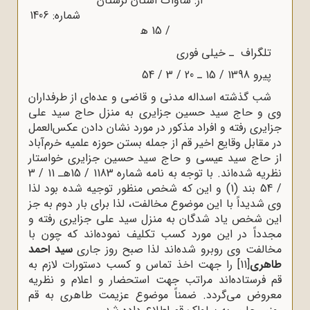
از: ساواک استان لرستان
شماره: 1406
/ 15 ﻫ
تلگراف ـ خیلى فورى
پیرو 1398 / 15 ـ 20 / 3 / 54
شب گذشته اسداله مدنى و قاضى و عده‌اى از طرفداران
ى و حاج سید حسین جزایرى به منزل حاج سید على
ایرى رفته و افراد مذکور در مورد نشان دادن عکس‌العمل
 مقابل وقایع اخیر قم از جمله بستن حوزه علمیه خرم‌آباد
ز حاج سید عیسى و حاج سید حسین جزایرى خواستار
نظریه شده‌اند. با توجه به نامه شماره 1183 / 15ﻫـ 11 / 3
/ 54 بند (1) و این که شخص منظور توجیه شده بود لذا
 شدیداً با این موضوع مخالفت، لذا براى بار دوم به جز
ین شخص یاد شدگان به منزل سید على جزایرى رفته و
جدداً در این مورد کسب تکلیف نموده‌اند که چون با
خالفت وى روبرو شده‌اند لذا صبح روز جارى
سید احمد
اهرى
[11]
را جهت اخذ تماس و کسب دستورات لازم به
م فرستاده‌اند مراتب جهت استحضار و اعلام و نظریه
عروض مى‌گردد. ضمناً موضوع عزیمت طاهرى به قم