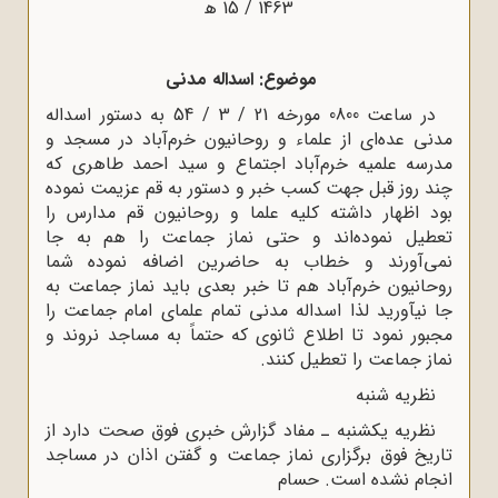
1463 / 15 ﻫ
موضوع: اسداله مدنى
در ساعت 0800 مورخه 21 / 3 / 54 به دستور اسداله
دنى عده‌اى از علماء و روحانیون خرم‌آباد در مسجد و
درسه علمیه خرم‌آباد اجتماع و سید احمد طاهرى که
ند روز قبل جهت کسب خبر و دستور به قم عزیمت نموده
ود اظهار داشته کلیه علما و روحانیون قم مدارس را
عطیل نموده‌اند و حتى نماز جماعت را هم به جا
مى‌آورند و خطاب به حاضرین اضافه نموده شما
وحانیون خرم‌آباد هم تا خبر بعدى باید نماز جماعت به
ا نیآورید لذا اسداله مدنى تمام علماى امام جماعت را
جبور نمود تا اطلاع ثانوى که حتماً به مساجد نروند و
از جماعت را تعطیل کنند.
نظریه شنبه
نظریه یکشنبه ـ مفاد گزارش خبرى فوق صحت دارد از
اریخ فوق برگزارى نماز جماعت و گفتن اذان در مساجد
نجام نشده است. حسام