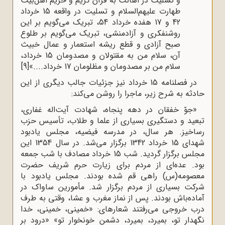
و تسلیت در اهانت به قرآن کریم و حریم اهل‌بیت
طهارت علیهم‌السلام و تسلیت در واقعه 15 خرداد
42 و 17 هفده خرداد 54، تبریک می‌گویم بر این
روشنفکری و آزادمنشی، تبریک می‌گویم بر طلوع
صبح آزادی و قطع ریشه استعمار و عمال خبیث
آن، سلام من به مقتولان و مصدومان 15 خرداد،
سلام من بر مصدومان و مظلومان 17 خرداد....»
[9]
در فصلنامه 15 خرداد نیز جزئیات جالب دیگری از این
دثه به شرح زیر، ماجرا را روشن می‌کند:
«جوّ خفقان در دهه پنجاه، شهادت آیت‌اله غفارى،
بعید و دستگیرى بسیارى از علما و طلاب، تأسیس حزب
ساخیز. هر سال، در مدرسه فیضیه، مجلس یادبود
شهداى 15 خرداد 1342 برگزار مى‌شد. در سال 1354 این
مجلس برگزار گردید. شب 15 خرداد مصادف با شب جمعه
ود. عده‌اى از مردم براى زیارت حرم شریف حضرت
عصومه(س) راهى قم شده بودند. مجلس یادبود با
رکت بسیارى از مردم برگزار شد. مأمورین ساواک در
ماده‌باش بودند. پس از نماز مغرب و عشا، وقتى به طرف
رب خروجى مى‌رفتند شعارهاى: «خمینى، خمینى، خدا
گهدار تو، بمیرد، بمیرد، دشمن خونخوار تو» «درود بر