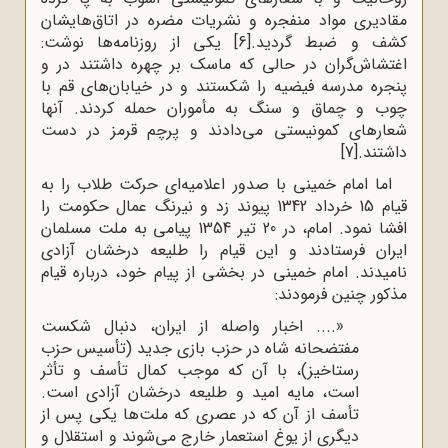
قادیری مواد منفجره و نشریات مضره در اتاق‌هایشان
شف و ضبط گردید.
[6]
یکی از روزنامه‌ها نوشت:
غتشاش‌گران در حالی که ماسک بر چهره داشتند در و
نجره مدرسه فیضیه را شکستند و در خیابان‌های قم با
وب و چماق و سنگ به مأموران حمله کردند. آنها
عارهای کمونیستی می‌دادند و پرچم قرمز در دست
اشتند.
[7]
اما امام خمینی با صدور اعلامیه‌ای حرکت طلاب را به
قیام 15 خرداد 1342 پیوند زد و نیرنگ عمال حکومت را
افشا نمود. امام، در 20 تیر 1354 پیامی به ملت مسلمان
یران فرستادند و این قیام را طلیعه درخشان آزادی
امیدند. امام خمینی در بخشی از پیام خود، درباره قیام
کور چنین فرمودند:
«.... اخبار واصله از ایران، دنبال شکست
مفتضحانه شاه در حزب بازی جدید (تأسیس حزب
رستاخیز)، با آن که موجب کمال تأسف و تأثر
است، مایه امید و طلیعه درخشان آزادی است.
تأسف از آن که در عصری که ملت‌ها یکی پس از
دیگری از یوغ استعمار خارج می‌شوند و استقلال و