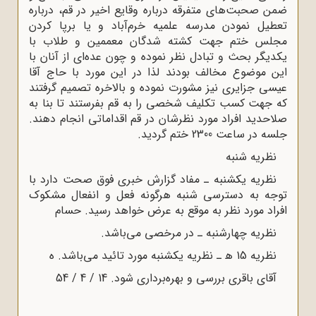
من صحبت‌هاى متفرقه درباره وقایع اخیر در قم، درباره
عطیل نمودن مدرسه علمیه خرم‌آباد و یا برپا کردن
جلس ختم جهت کشته شدگان معممین و طلاب با
کدیگر بحث و تبادل نظر نموده و چون عده‌اى از آنان با
ین موضوع مخالف بودند لذا در این مورد با حاج آقا
یسى جزایرى نیز مشورت نموده و بالاخره تصمیم گرفتند
ه جهت کسب تکلیف شخصى را به قم بفرستند تا بنا به
لاحدید افراد مورد نظرشان در قم اقداماتى انجام دهند.
سه در ساعت 2300 ختم گردید.
نظریه شنبه
نظریه یکشنبه ـ مفاد گزارش خبرى فوق صحت دارد با
وجه به دسترسى شنبه هرگونه فعل و انفعال مشکوک
فراد مورد نظر به موقع به عرض خواهد رسید. حسام
نظریه چهارشنبه ـ در مرخصى مى‌باشد.
نظریه 15 ﻫ ـ نظریه یکشنبه مورد تائید مى‌باشد. ه‌
آقاى باقرى بررسى و بهره‌بردارى شود. 14 / 4 / 54