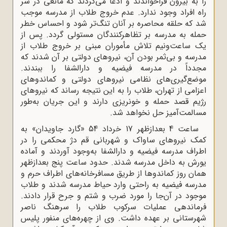
 به بیرون فراخواندند و ادعا می‌کردند که مانعی در سر
اه افراد وجود ندارد. عدم خروج طلاب از مدرسه موجب
د که حلقه‌ محاصره بر آنان تنگ‌تر شود و احساس خطر
مله به مدرسه بر تظاهر‌کنندگان مستولی گردد. پس از
ک ساعت‌ونیم تلاش مأموران مبنی بر خروج طلاب از
درسه و بی‌ثمر بودن آن، نیروهای دولتی بر آن شدند که
جدداً در مدرسه‌ فیضیه و دارالشفا را ببندند.
وضع‌گیری‌های نظامی نیروهای دولتی و کماندوهای
زامی از تهران، طلاب را به این نتیجه رساند که نیروهای
ژیم قصد حمله و خونریزی دارند و این جریان به‌طور
سالمت‌آمیز حل نخواهد شد.
ساعت 4 بعدازظهر 17 خرداد 54 «گارد جاویدان» به
مک نیروهای ساواک و شهربانی قم دژ محکمی را در
راف مدرسه‌ فیضیه و دارالشفا به‌وجود آوردند و آماده‌
ورش به داخل مدرسه شدند. حدود ساعت پنج بعدازظهر
مان روز کماندوها از طریق مسافرخانه‌های اطراف حرم و
درسه‌ فیضیه به راحتی وارد حیاط مدرسه شدند و طلاب
وجود در آن‌جا را مورد ضرب و شتم و جرح قرار دادند.
رماندهی عملیات سرکوب طلاب را سرهنگ ناصر
هرستانی بر عهده داشت. وی از چهره‌های منفور پلیس