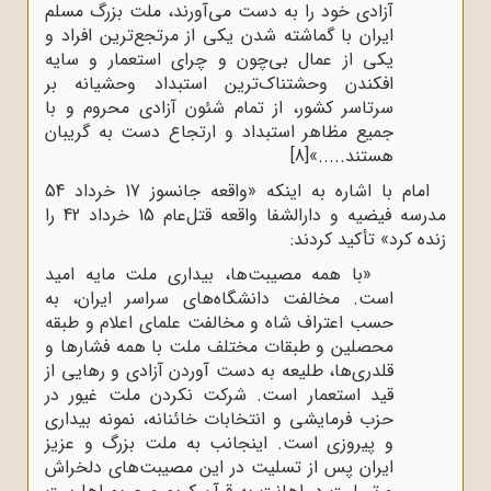
آزادی خود را به دست می‌آورند، ملت بزرگ مسلم
ایران با گماشته شدن یکی از مرتجع‌ترین افراد و
یکی از عمال بی‌چون و چرای استعمار و سایه
افکندن وحشتناک‌ترین استبداد وحشیانه بر
سرتاسر کشور، از تمام شئون آزادی محروم و با
جمیع مظاهر استبداد و ارتجاع دست به گریبان
هستند.....»
[8]
امام با اشاره به اینکه «واقعه جانسوز 17 خرداد 54
مدرسه فیضیه و دارالشفا واقعه قتل‌عام 15 خرداد 42 را
ده کرد» تأکید کردند:
«با همه مصیبت‌ها، بیداری ملت مایه امید
است. مخالفت دانشگاه‌های سراسر ایران، به
حسب اعتراف شاه و مخالفت علمای اعلام و طبقه
محصلین و طبقات مختلف ملت با همه فشارها و
قلدری‌ها، طلیعه به دست آوردن آزادی و رهایی از
قید استعمار است. شرکت نکردن ملت غیور در
حزب فرمایشی و انتخابات خائنانه، نمونه بیداری
و پیروزی است. اینجانب به ملت بزرگ و عزیز
ایران پس از تسلیت در این مصیبت‌های دلخراش