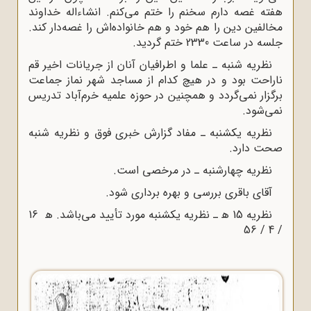
فته غصه دارم سخنم را ختم مى‌کنم. انشاءاله خداوند
الفین دین را هم خود و هم خانواده‌اش را غصه‌دار کند.
سه در ساعت 2330 ختم گردید.
نظریه شنبه ـ علما و اطرافیان آنان از جریانات اخیر قم
اراحت بود و در هیچ کدام از مساجد شهر نماز جماعت
گزار نمى‌گردد و همچنین در حوزه علمیه خرم‌آباد تدریس
مى‌شود.
نظریه یکشنبه ـ مفاد گزارش خبرى فوق و نظریه شنبه
حت دارد.
نظریه چهارشنبه ـ در مرخصى است.
آقاى باقرى بررسى و بهره بردارى شود.
نظریه 15 ﻫ ـ نظریه یکشنبه مورد تأیید مى‌باشد. ﻫ 16
/ 4