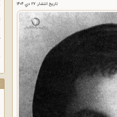
چ
تاریخ انتشار: 27 دي 1404
غ
ت
آ
م
ش
ح
ر