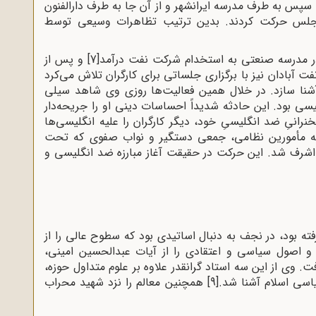
پس به ‌طرف مدرسه ایرانشهر و از آن جا به ‌طرف دارالفنون
مجلس حرکت کردند. بدین ترتیب تظاهرات وسیعی توسط
ر مدرسه صنعتی به استخدام شرکت نفت درآمد
[7]
و پس از
 آبادان نیز با برگزاری جلساتی برای کارگران تلاش می‌کرد
شنا سازد. در خلال همین فعالیت‌ها روزی وی شاهد سیلی
ی بود. این حادثه شدیداً احساسات دینی او را جریحه‌دار
نرانیِ ضد انگلیسیِ خود، دیگر کارگران را علیه انگلیسی‌ها
اخله مأمورین نظامی، جمعی دستگیر و نواب صفوی که تحت
جف اشرف شد. این حرکت در حقیقت آغاز مبارزه ضد انگلیسی و
فته بود، در نجف به دنبال اساتیدى بود که سطوح عالى را از
ن و اصول سیاسى و اعتقادى را از آیات عبدالحسین امینى،
. وی از این سه استاد گرانقدر علاوه بر علوم متداول حوزه،
اسى اسلام آشنا شد.
[9]
همچنین معالم را نزد شهید محراب