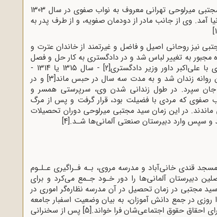
شهید والا مقام حجت‌الاسلام و المسلمین سید مجتبی میرلوحی تهرانی معروف به نواب صفوی در سال 1303
یا آمد. وی از جانب مادر از دودمان صفویه، و از طرف پدر به
بی نیز روحانی اصیل و فاضل و غیرتمند از خاندان عترت و
ثر فشار رژیم رضاشاه مجبور به تغییر لباس شد و در دادگستری به کار حل و فصل
با علی‌اکبر داور وزیر دادگسترى
[2]
- سال 1315 یا 1314 -
ین روانه زندان شد و به مدت سه سال در حبس ماند
[3]
و در
جان سپرد. در طول زندانی شدن وی، سرپرستی همسر و
ب صفوی که مردی با فضیلت بود، قرار گرفت و پس از مرگ
ماندند. در این زمان سید مجتبی میرلوحی دوران تحصیلات
د و سپس وارد دبیرستان صنعتی آلمانی‌ها شـد.
[4]
جد قندی خانی‌آباد و مدرسه مروی، بـه فـراگیری عـلـوم
 دبیرستان آلمانی‌ها را دور خـود جـمع می‌کرد و برای
ید مجتبی در زمان تحصیل در آن مدرسه نظاره‌گر اموری در
لذا روزی در جمع دانش آموزان، به بیان وضعیت اسفبار جامعه
ای احقاق حقوق اجتماعی‌شان فرا خواند.
[5]
پس از سخنرانی