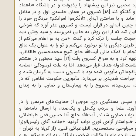
 مجتبی نیز این پیشنهاد را پذیرفت و در باشگاه «باهماد
 گفتگو کند.
[18]
کسروى در همان جلسه‌ى اول و در مقابل
ند و با ساختن آیه‌اى «لاتُکرموا امواتَکم» مردگان خود را
که چنین آیه‌اى در قرآن نیست و کسروى عذر آورد که شوخى
ین شد که از این روش به ‌جایی نمی‌رسند و سید وقتی دید
حجت جلسه را ترک کرد و گفت: «من به تو اعلام می‌کنم از
طریق دیگری با تو برخورد می‌کنم و تو را به ‌عنوان یک مانع
جام با کمک مالی آیت‌الله حاج‌ شیخ محمدحسین طالقانی،
هیه کرد و به سراغ کسروی رفت.
[21]
سید مجتبی در هشتم
مت‌الدوله هدف قرار مى‌دهد. امّا به علت فرسودگى اسلحه
پانچه‌اش مأیوس شده بود با کسروی دست به گریبان شده و
ه جراحت شدیدی بر می‌دارد. مأمورین حکومت نظامی که در
 سررسیده، مجروح را به بیمارستان و ضارب را به زندان
سپس دستگیری وی، موجی از حمایت‌های مردمی را در
د. علما و مردم، یک‌دل و یک‌صدا، با ارسال نامه‌ها و
 نواب صفوی شدند. آیت‌الله حاج آقا حسین قمی طباطبائی
، خـواستار آزادی فوری نواب گردید: «جناب آقای رئیس‌الوزرا
میرلوحی مستفسریم. الطباطبائی قمی. (از کربلا به تهران -
س از دو ماه با وکالت شخص بازرگانی به نام «اسکویی» و