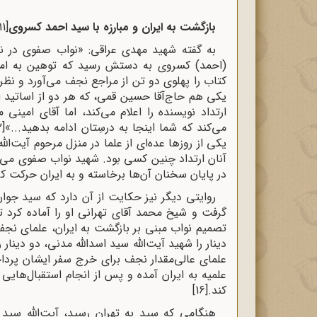
بازگشت به ایران و مبارزه با سید احمد کسروی
[11]
به گفته شهید ‌مهدی عراقی: «نواب صفوی در
(احمد) کسروی به دستش رسید که توهین به امام ج
کتاب را پهلوی دو تن از مراجع نجف می‌آورد و نظر
یکی هم حاج‌آقا حسین قمی، که هر دو از اساتید ا
ارتداد نویسنده را اعلام می‌کند، اما آقای امی
می‌کند که شما اینجا به درسِتان ادامه بدهید...»
[12]
یکی از روزها عده‌ای از علما در منزل مرحوم آیت‌
آنان ارتداد چنین کسی بود. شهید نواب صفوی می‌فر
در پایان سخنان آن‌ها برخاسته و به ایران حرکت کر
روایتی دیگر نیز حکایت از آن دارد که سید جوا
گرفت و شیخ محمد آقای تهرانی او را آماده کرد تا
تصمیم نواب مبنی بر بازگشت به ایران، علماى نجف 
علماى عالى‌مقدار نجف براى خرج سفر ایشان پرداخ
علمیه به ایران آمده و پس از انجام استقبال‌هایى
کند.
[16]
هنگامی که سید به تهران رسید، آیت‌الله سید 