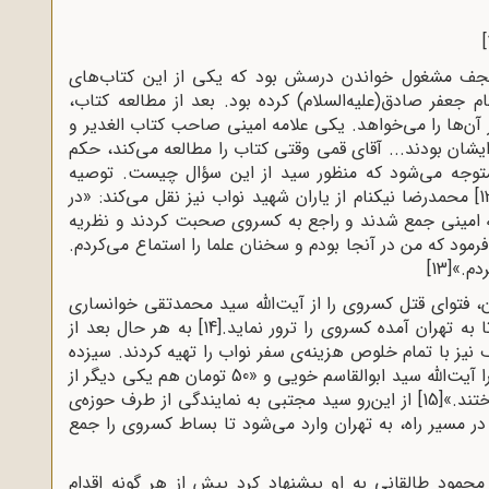
 نجف مشغول خواندن درسش بود که یکی از این کتاب‌های
عفر صادق(علیه‌السلام) کرده بود. بعد از مطالعه کتاب،
 آن‌ها را می‌خواهد. یکی علامه امینی صاحب کتاب الغدیر و
یشان بودند... آقای قمی وقتی کتاب را مطالعه می‌کند، حکم
نی متوجه می‌شود که منظور سید از این سؤال چیست. توصیه
محمدرضا نیکنام از یاران شهید نواب نیز نقل می‌کند: «در
الله امینی جمع شدند و راجع به کسروی صحبت کردند و نظریه
مود که من در آنجا بودم و سخنان علما را استماع می‌کردم.
دم.»
[13]
ن، فتوای قتل کسروی را از آیت‌الله سید محمدتقی خوانساری
 به تهران آمده کسروی را ترور نماید.
[14]
به هر حال بعد از
نیز با تمام خلوص هزینه‌ى سفر نواب را تهیه کردند. سیزده
دینار را شهید آیت‌الله سید اسدالله مدنى، دو دینار را آیت‌الله سید ابوالقاسم خویى و «50 تومان هم یکى دیگر از
تند.»
[15]
از این‌رو سید مجتبی به نمایندگى از طرف حوزه‌ى
 در مسیر راه، به تهران وارد می‌شود تا بساط کسروى را جمع
محمود طالقانی به او پیشنهاد کرد پیش از هر گونه اقدام