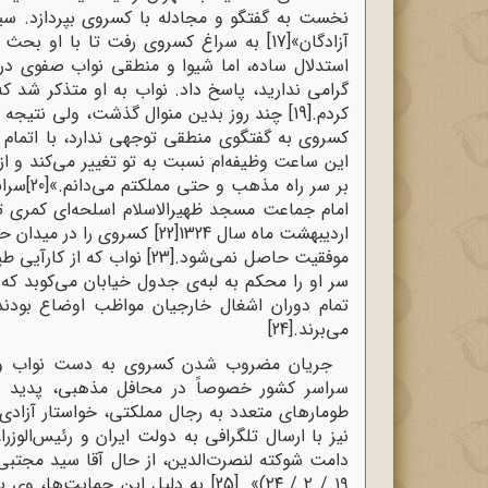
نخست به گفتگو و مجادله با کسروی بپردازد. سید
آزادگان»
[17]
به سراغ کسروی رفت تا با او بحث و
استدلال ساده، اما شیوا و منطقى نواب صفوى در ما
گرامى ندارید، پاسخ داد. نواب به او متذکر شد 
کردم.
[19]
چند روز بدین منوال گذشت، ولی نتیجه ا
کسروی به گفتگوی منطقی توجهی ندارد، با اتمام 
این ساعت وظیفه‌ام نسبت به تو تغییر می‌کند و از 
بر سر راه مذهب و حتی مملکتم می‌دانم.»
[20]
سران
امام جماعت مسجد ظهیرالاسلام اسلحه‌ای کمری ت
اردیبهشت ماه سال 1324
[22]
کسروى را در میدان حش
موفقیت حاصل نمى‌شود.
[23]
نواب که از کارآیی ط
سر او را محکم به لبه‌ی جدول خیابان می‌کوبد ک
تمام دوران اشغال خارجیان مواظب اوضاع بودند،
می‌برند.
[24]
جریان مضروب شدن کسروی به دست نواب و 
سراسر کشور خصوصاً در محافل مذهبی، پدید آور
طومارهای متعدد به رجال مملکتی، خواستار آزادی
نیز با ارسال تلگرافی به دولت ایران و رئیس‌الوزرا
دامت شوکته لنصرت‌الدین، از حال آقا سید مجتبی 
۱۹ / ۲ / ۲۴)».
[25]
به دلیل این حمایت‌‌ها، وی پ