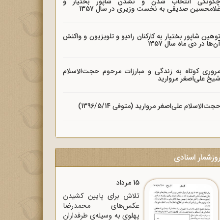
گونگی انتخاب شدن و نشدن شاپور بختیار و
لامحسین صدیقی به نخست وزیری در سال 1357
وهین شاپور بختیار به کارکنان رادیو و تلویزیون و واکنش
ن‌ها در دی ماه سال 1357
روری کوتاه به زندگی و مبارزات مرحوم حجت‌الاسلام
یخ علی‌اصغر مروارید
جت‌الاسلام علی‌اصغر مروارید (متوفی 1396/5/14)
وزشمار اسنادی
15 مرداد
تلاش برای پایین کشیدن
عکس‌های محمدرضا
پهلوی به وسیله‌ی طرفداران