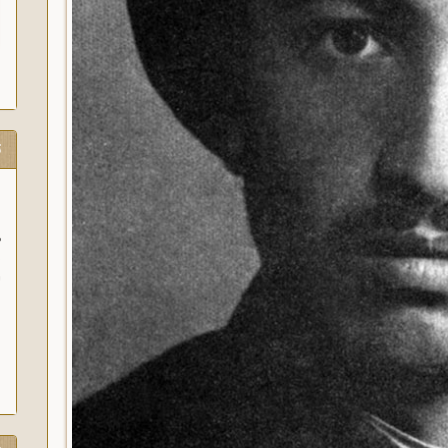
ت
و
آ