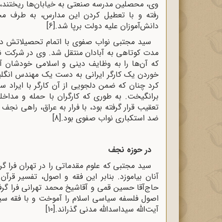
وی، محصلین مدرسه صنعتی به خیابان‌ها ریختند، س
رفته و با تعطیل کردن این مدارس، به ‌طرف 
دانش‌آموزان علیه دولت برپا شد.
[6]
سید مجتبی نواب صفوی با اتمام تحصیلاتش د
مدت کوتاهی به آبادان منتقل شد. وی در شرکت نفت
که آن‌ها را به وظایف دینی و اسلامی خودشان آ
خوردن یک کارگر ایرانی به ‌دست یک مهندس انگلیس
کرد چنان که ضمن دلجویی از آن کارگر با ایراد سخ
برانگیخت. به ‌طوری که کارگران با حمله و مد
تعقیب قرار گرفته بود، با فرار به عراق، راهی ن
ضد استکباری نواب صفوی بود.
[8]
در حوزه نجف
سید مجتبی که علوم مقدماتى را در تهران فرا گر
آنان بیاموزد. بنابر این فقه و اصول، تفسیر قرآ
حاج‌آقا حسین قمى و آقاشیخ محمد تهرانى فرا گرفت
اصول فلسفه سیاسى اسلام را آموخت و با فقه سی
آیت‌الله سیداسدالله مدنی گذراند.
[10]