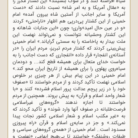
سیاه افراشته کنند و در سوگ بنشینند» این‌ کشتار مکرر را
به «عمّال‌ آمریکا و به‌ امر شاه‌» نسبت‌ دادند که‌ «دست‌
آمریکا و سایر اجانب‌ از آستین‌ شاه‌ بیرون‌ آمده‌» امام‌
خمینی‌ از این‌ کشتار پی‌درپی‌ هم‌ اظهار «ناراحتی‌» کردند
«و در عین‌ حال‌ امید»واری‌؛ چون‌ «این‌ جنایات‌ شاهانه‌ و
این‌ کشتار وحشیانه‌ نتوانست‌ و نمی‌تواند نهضت‌ این‌
ملت‌ بیدار به ‌پاخاسته‌ را به‌ سستی‌ گرایاند.» امام‌ خمینی‌
پیش‌بینی‌ کردند که‌ کشتار مردم‌ تبریز، مردم‌ ایران‌ را «در
آستانه‌ی‌ انفجار» قرار داده‌ «انفجاری‌ که‌ دست‌ اجانب‌ را به‌
خواست‌ خدای‌ متعال‌ برای‌ همیشه‌ قطع‌ کند... و دودمان‌
سیاه‌روی‌ پهلوی‌ را برای‌ همیشه‌ از تاریخ‌ ایران‌ محو کند.»
امام‌ خمینی‌ در این‌ پیام‌ بیش‌ از هر چیزی‌ بر خلوص‌
اسلامی‌ نهضت‌ تأکید کردند و از مردم‌ خواستند تا «صفوف‌
خود را در زیر پرچم‌ عدالت‌ پرور اسلام‌ فشرده‌» کنند و «با
شعار واحد اسلام‌ و قرآن‌» به‌ پیش‌ بروند. همچنین‌ از مردم‌
خواستند تا اجازه‌ ندهند «گروه‌های‌ غیراسلامی‌
فرصت‌طلبانه‌ در صفوف‌ آنها وارد شوند» و تأکید کردند که‌
به‌ «غیر مکتب‌ اسلام‌ و شعار اسلامی‌ کشور نجات‌ پیدا
نمی‌کند.» و جز در سایه‌ی‌ اسلام‌ و قرآن‌ «راه‌ پیروزی‌
مسدود است.‌. امام‌ خمینی‌ از «همه‌ی‌ گروه‌های‌ سیاسی‌ و
طبقات‌ روشنفکر» خواستند تا بی‌هیچ‌ ابهامی‌ «نهضت‌ و