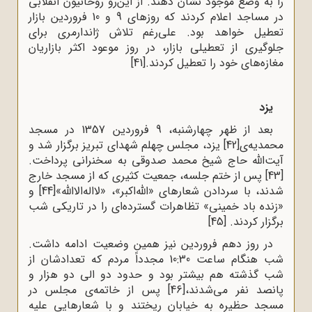
را به وضع موجود نشان دهند. از این‌رو روحانیون انقلابی
در مساجد اعلام کردند که روزهای 9 و 10 فروردین بازار
تعطیل خواهد بود. علی‌رغم تلاش ژاندارمری برای
جلوگیری از تعطیلی بازار، در روز موعود اکثر بازاریان
مغازه‌های خود را تعطیل کردند.
[41]
یزد
بعد از ظهر چهارشنبه، 9 فروردین 1357 در مسجد
محمدیه‌ی
[42]
یزد، مجلس چهلم شهدای تبریز برگزار شد و
آیت‌الله حاج شیخ محمد صدوقی به سخنرانی پرداخت.
[43]
پس از ختم جلسه، جمعیت کثیری که از مسجد خارج
‌شدند، با سردادن شعارهای «الله‌اکبر»، «لااله‌الاالله»
[44]
و
«زنده باد خمینی» تظاهرات گسترده‌ای را در تاریکی شب
برگزار کردند.
[45]
در روز دهم فروردین نیز همین وضعیت ادامه داشت.
شب هنگام ساعت 10:30 مجدداً مردم که تعدادشان از
شب گذشته هم بیشتر بود و حدود دو الی دو هزار و
پانصد نفر می‌شدند،
[46]
پس از خاتمه‌ی مجلس در
مسجد حظیره به خیابان ریختند و با شعارهایی علیه