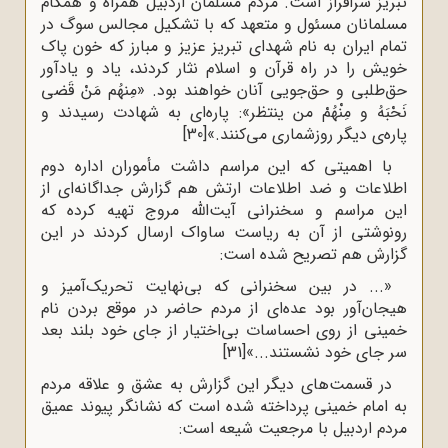
تبریز سرافراز است. مردم مسلمان اردبیل همراه و همگام
مسلمانان مسئول و متعهد که با تشکیل مجالس سوگ در
تمام ایران به نام شهدای تبریز عزیز و مبارز که خون پاک
خویش را در راه قرآن و اسلام نثار کردند، یاد و یادآور
حق‌طلبی و حق‌جویی آنان خواهند بود. «مِنهُم مَنْ قَضی
نَحْبَهُ و مِنْهُمْ من ینتظر»: پاره‌ای به شهادت رسیدند و
پاره‌ی دیگر روزشماری می‌کنند.»
[30]
با اهمیتی که این مراسم داشت مأموران اداره دوم
اطلاعات و ضد اطلاعات ارتش هم گزارش جداگانه‌ای از
این مراسم و سخنرانی آیت‌الله مروج تهیه کرده که
رونوشتی از آن به ریاست ساواک ارسال کردند در این
گزارش هم تصریح شده است:
«... در بین سخنرانی که بی‌نهایت تحریک‌آمیز و
هیجان‌آور بود عده‌ای از مردم حاضر در موقع بردن نام
خمینی از روی احساسات بی‌اختیار از جای خود بلند بعد
سر جای خود نشستند...»
[31]
در قسمت‌های دیگر این گزارش به عشق و علاقه مردم
به امام خمینی پرداخته شده است که نشانگر پیوند عمیق
مردم اردبیل با مرجعیت شیعه است: