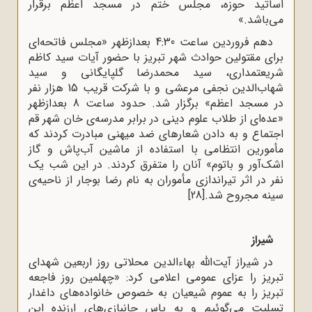
اساتید حوزه، مجلس ختم در مسجد اعظم برقرار
می‌باشد.»
دهم فروردین ساعت‌ 4:30 بعدازظهر «مجلس‌ فاتحه‌ای‌
برای‌ مقتولین‌ حوادث‌ شهر تبریز با حضور آیات سید کاظم‌
شریعتمداری‌، سید محمدرضا گلپایگانی‌ و سید
شهاب‌الدین‌ نجفی‌ مرعشی‌ و با شرکت‌ قریب‌ 15 هزار نفر
در مسجد اعظم‌» برگزار شد. حدود ساعت‌ 8 بعدازظهر
«عده‌ای‌ از طلاب‌ علوم‌ دینی‌ در برابر مدرسه‌ی‌ خان‌ شهر قم‌
اجتماع‌ و به‌ دادن‌ شعارهای ضد میهنی مبادرت‌ کردند که‌
مأمورین‌ انتظامی‌ با استفاده‌ از ماشین‌ آب‌پاش‌ و گاز
اشک‌آور و باتوم‌» آنان‌ را متفرق‌ کردند. در این‌ شب‌ یک‌
نفر در اثر تیراندازی مأموران‌ به‌ نام‌ رضا بوجار از ناحیه‌ی‌
سینه‌ مجروح‌ شد.
[28]
شیراز
در شیراز آیت‌الله بهاءالدین محلاتی روز اربعین شهدای
تبریز را عزای عمومی اعلامی کرد: «چهلمین روز فاجعه
تبریز را به عموم شیعیان به خصوص خانواده‌های داغدار
تسلیت می‌گوئیم و به پاس جانبازی‌های ارزنده این