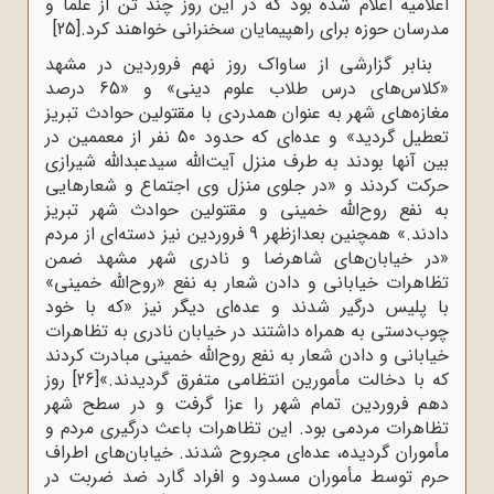
اعلامیه اعلام شده بود که در این روز چند تن از علما و
مدرسان حوزه برای راهپیمایان سخنرانی خواهند کرد.
[25]
بنابر گزارشی از ساواک روز نهم فروردین در مشهد
«کلاس‌های‌ درس‌ طلاب‌ علوم‌ دینی‌» و «65 درصد
مغازه‌های‌ شهر به‌ عنوان‌ همدردی‌ با مقتولین‌ حوادث‌ تبریز
تعطیل‌ گردید» و عده‌ای‌ که‌ حدود 50 نفر از معممین‌ در
بین‌ آنها بودند به‌ طرف‌ منزل‌ آیت‌الله سیدعبدالله شیرازی‌
حرکت‌ کردند و «در جلوی‌ منزل وی اجتماع‌ و شعارهایی‌
به‌ نفع‌ روح‌الله خمینی‌ و مقتولین‌ حوادث‌ شهر تبریز
دادند.» همچنین‌ بعدازظهر 9 فروردین نیز دسته‌ای‌ از مردم‌
«در خیابان‌های‌ شاهرضا و نادری‌ شهر مشهد ضمن‌
تظاهرات‌ خیابانی‌ و دادن‌ شعار به‌ نفع‌ «روح‌الله خمینی‌»
با پلیس‌ درگیر شدند و عده‌ای‌ دیگر نیز «که‌ با خود
چوب‌دستی‌ به‌ همراه‌ داشتند در خیابان‌ نادری‌ به‌ تظاهرات‌
خیابانی‌ و دادن‌ شعار به‌ نفع‌ روح‌الله خمینی‌ مبادرت‌ کردند
که‌ با دخالت‌ مأمورین‌ انتظامی‌ متفرق‌ گردیدند.»
[26]
روز
دهم فروردین تمام شهر را عزا گرفت و در سطح شهر
تظاهرات مردمی بود. این تظاهرات باعث درگیری مردم و
مأموران گردیده، عده‌ای مجروح شدند. خیابان‌های اطراف
حرم توسط مأموران مسدود و افراد گارد ضد ضربت در