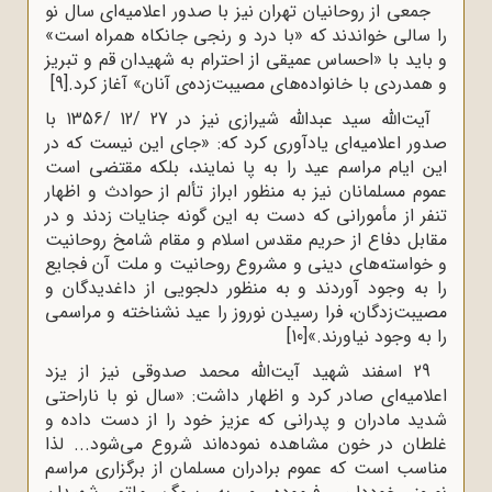
جمعی از روحانیان تهران نیز با صدور اعلامیه‌ای‌ سال‌ نو
را سالی‌ خواندند که‌ «با درد و رنجی‌ جانکاه‌ همراه‌ است‌»
و باید با «احساس‌ عمیقی‌ از احترام‌ به‌ شهیدان‌ قم‌ و تبریز
و همدردی‌ با خانواده‌های‌ مصیبت‌زده‌ی‌ آنان‌» آغاز کرد.
[9]
آیت‌الله سید عبدالله شیرازی‌ نیز در 27 /12 /1356 با
صدور اعلامیه‌ای‌ یادآوری‌ کرد که: «جای‌ این‌ نیست‌ که‌ در
این‌ ایام‌ مراسم‌ عید را به‌ پا نمایند، بلکه‌ مقتضی‌ است‌
عموم‌ مسلمانان‌ نیز به‌ منظور ابراز تألم‌ از حوادث‌ و اظهار
تنفر از مأمورانی‌ که‌ دست‌ به‌ این‌ گونه‌ جنایات‌ زدند و در
مقابل‌ دفاع‌ از حریم‌ مقدس‌ اسلام‌ و مقام‌ شامخ‌ روحانیت‌
و خواسته‌های‌ دینی‌ و مشروع‌ روحانیت‌ و ملت‌ آن‌ فجایع‌
را به‌ وجود آوردند و به‌ منظور دلجویی‌ از داغدیدگان‌ و
مصیبت‌زدگان‌، فرا رسیدن‌ نوروز را عید نشناخته‌ و مراسمی‌
را به‌ وجود نیاورند.»
[10]
29 اسفند شهید آیت‌الله محمد صدوقی‌ نیز از یزد
اعلامیه‌ای صادر کرد و اظهار داشت: «سال‌ نو با ناراحتی‌
شدید مادران‌ و پدرانی‌ که‌ عزیز خود را از دست‌ داده‌ و
غلطان‌ در خون‌ مشاهده‌ نموده‌اند شروع‌ می‌شود... لذا
مناسب‌ است‌ که‌ عموم‌ برادران‌ مسلمان‌ از برگزاری‌ مراسم‌