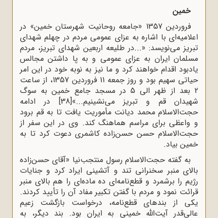
خمین
فروردین 1357 «جامعه روحانیت شهرستان خمین» در
اعلامیه‌ای با اشاره به عزای عمومی مردم در چهلم شهدای
تبریز می‌نویسد: «...در طلیعه اربعین شهدای تبریز، مردم
مسلمان ایران به عزای عمومی و به پا داشتن مجالس
یادبود اقدام خواهند کرد و ما نیز به نوبه خود در این امر
حیاتی سهیم بود و روز جمعه 11 فروردین 1357، از ساعت
2 بعد از ظهر الی 5 در مسجد جامع خمین به سوگ
شهیدان قم و تبریز می‌نشینیم...»
[38]
در ادامه
حجت‌الاسلام محمد دیانت مأموریت یافت تا به قم برود
و واعظی برای مراسم هماهنگ کند. وی در این سفر از
حجت‌الاسلام حسن حسن‌زاده کاشمری دعوت کرد تا به
خمین بیاد.
به گفته حجت‌الاسلام رسول منتجب‌نیا «آقاى حسن‌زاده
بالاى منبر سخنرانى تند و آتشینى ایراد کرد و جنایات
رژیم را برشمرد و قطع‌نامه‌اى ده ماده‌اى را هم بالاى منبر
قرائت نمود و مردم با گفتن تکبیر مفاد آن را تأیید کردند.
یکى از بندهاى قطع‌نامه، درخواست بازگشت زعیم
عالى‌قدر آیت‌الله خمینى به ایران بود. بند دیگر، به