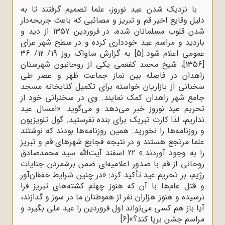
با نزدیک شدن عید نوروز، علما تصمیم گرفتند تا به
دلیل وقایع اخیر قم و تبریز و مصائبی که باعث جریحه‌دار
شدن قلوب مسلمانان شده، در فروردین 1357 از دید و
بازدید و مراسم عید خودداری کرده و در سطح شهر عزای
عمومی اعلام شود.
[5]
به گزارش ساواک روز 19/ 12/ 36
[1356]، شیخ محمد کفعمی یکی از روحانیون شهرستان
زاهدان در فاصله بین نماز جماعت ظهر و عصر طی
سخنانی از بازاریان خواسته برای تکمیل کتابخانه مسجد
جامع شهر زاهدان کمک نمایند. وی در سخنرانی خود از
تحریم عید نوروز خبر می‌دهد و می‌گوید: «امسال عید
نداریم، لذا کارت تبریک برای بنده نفرستید. گول تلویزیون
و روزنامه‌ها را نخورید. همین روزنامه‌ها بودند که نوشتند
علما مرتجع هستند و در نتیجه فجایع شهرهای قم و تبریز
را به وجود آوردند.» 22 اسفند آیت‌الله سید محمدصادق‌
روحانی‌ از قم‌ با صدور اعلامیه‌ای‌ ضمن‌ برشمردن‌ جنایات‌
رژیم‌، بر تحریم عید تأکید کرد: «در چنین‌ شرایط‌ خفقان‌آور
و قتل‌ عام‌ها با آن که‌ هنوز چهلم‌ کشته‌های‌ تبریز فرا
نرسیده‌ و هنوز هزاران‌ نفر از هموطنان‌ ما در سوز و گدازند،
آیا باز هم‌ کسی‌ می‌تواند اول‌ فروردین‌ را عید ملی‌ بگیرد و
مراسم‌ جشن‌ برپا کند؟»
[6]