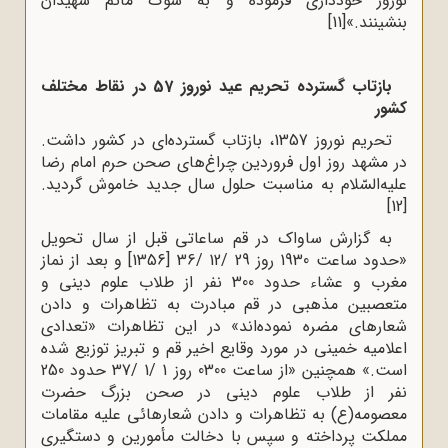
نوروز خودداری‌ فرموده‌ و به‌ سوگ‌ ماتم‌ شهیدان‌
بنشینند.»
[11]
بازتاب گسترده تحریم عید نوروز 57 در نقاط مختلف
کشور
تحریم نوروز 1357، بازتاب گسترده‌ای در کشور داشت.
در مشهد روز اول فروردین چراغ‌های صحن حرم امام رضا
علیه‌السّلام به مناسبت حلول سال جدید خاموش گردید.
[12]
به گزارش ساواک در قم ساعاتی قبل از سال تحویل
«حدود ساعت 1930 روز 29 /12 /36 [1356] و بعد از نماز
مغرب و عشاء حدود 300 نفر از طلاب علوم دینی و
متعصبین مذهبی در قم مبادرت به تظاهرات و دادن
شعارهای مضره نموده‌اند» در این تظاهرات «تعدادی
اعلامیه خمینی در مورد وقایع اخیر قم و تبریز توزیع شده
است.» همچنین «از ساعت 0300 روز 1 /1 /37 حدود 250
نفر از طلاب علوم دینی در صحن بزرگ حضرت
معصومه(ع) به تظاهرات و دادن شعارهائی علیه مقامات
مملکت پرداخته و سپس با دخالت مأمورین و دستگیری