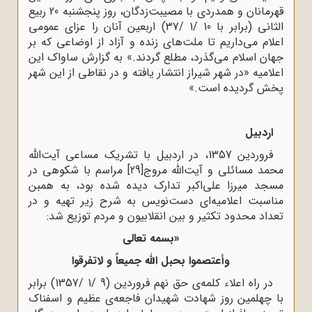
قهرمانان و همدردی با مصیبت‌زدگان، روز پنجشنبه 20 ربیع
الثانی (برابر با 10 /1 /37) اربعین آنان را عزای عمومی
اعلام می‌داریم تا ملت‌های زنده و آزاد از اوضاعی که بر
جهان اسلام می‌گذرد، مطلع گردند.» به گزارش ساواک این
اعلامیه «در شهر شیراز انتشار یافته و در نقاطی از این شهر
پخش گردیده است.»
اردبیل
فروردین 1357، در اردبیل با تشریک مساعی آیت‌الله
محمد مسائلی و آیت‌الله مروج
[29]
مراسم با شکوهی در
مسجد میرزا علی‌اکبر تدارک دیده شده بود، به همبن
مناسبت اعلامیه‌ای دست‌نویس به شرح زیر تهیه و در
تعداد محدود تکثیر و بین انقلابیون و مردم توزیع شد:
«بسمه تعالی
وأعتصموا بحبل الله جمیعاً و لاتفرقوا
در راه اعلاء کلمه‌ی حق نهم فروردین (9 /1 /1357) برابر
با چهلمین روز شهادت شهیدان فاجعه‌ی عظیم و اسفناک