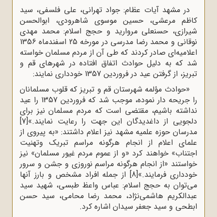
در مشهد آیات عظام: جواد تهرانی، علی فلسفی، سید
کاظم مرعشی، حسین موسوی شاهرودی، ابو‌الحسن
شیرازی، حسنعلی مروارید و حجج اسلام: محمد مهدی
نوقانی و محمد رضا مدرسی در مورخه 25 اسفندماه 1356
اعلامیه‌ای صادر کردند که طی آن از مردم مسلمان خواسته
شد که به دلیل حوادث اتفاق افتاده در شهرهای قم و
تبریز، از گرفتن عید در فروردین 1357 خودداری نمایند:
«حوادث مؤلمه شهرستان قم و تبریز که قلوب مسلمانان
را جریحه دار نموده، موجب شد که فروردین 1357 را عید
نداشته باشیم، مقتضی است که مردم مسلمان نیز برای
دلجویی از داغدیدگان این جهت را رعایت نمایند.»
[7]
مدرسان حوزه علمیه مشهد نیز اعلام داشتند: «به پیروی از
علمای اعلام از انجام هرگونه مراسم تبریک وتهنیت
اجتناب» خواهند کرد «و از عموم مردم غیور مسلمان» نیز
خواستند «از انجام هرگونه مراسم نوروزی و جشن و سرور
خودداری فرمایند.»
[8]
از جمله افراد مشخص و بارز آنها
می‌توان به حجج اسلام: عباس واعظ طبسی، شهید سید
عبدالکریم هاشمی‌نژاد، محمد رضا محامی، سید حسن
ابطحی و سید جعفر سیدان اشاره کرد.