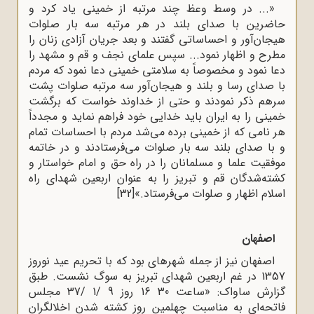
«... در وسط وعظ چند مرتبه از خمینی یاد کرد و
حاضرین با صدای بلند در هر مرتبه سه بار صلوات
هیجان‌آور و احساساتی گفتند و بعد جریان آزادی زنان را
مطرح و اظهار نمود... سپس علمای نجف و قم و مشهد را
دعا نمود و مخصوصاً به سلامتی خمینی دعا نمود که مردم
با صدای رسا و بلند و هیجان‌آور سه مرتبه صلوات پشت
سرهم ذکر نمودند و حتی از خداوند خواست که برگشت
خمینی را به ایران باید خدایی خود فراهم نماید و مجدداً
هر نامی که از خمینی برده می‌شد مردم با احساسات تمام
و با صدای بلند سه بار صلوات می‌فرستادند و در خاتمه
موفقیت علما و مسلمانان را در راه حق و امام خواستار و
کشته‌شدگان قم و تبریز را به عنوان اربعین شهدای راه
اسلام اظهار و صلوات می‌فرستاد.»
[32]
اصفهان
اصفهان نیز از جمله شهرهای بود که با تحریم عید نوروز
1357 در غم اربعین شهدای تبریز به سوگ نشست. طبق
گزارش ساواک: «ساعت 30 16 روز 9 /1 /37 مجلس
فاتحه‌ای به مناسبت چهلمین روز کشته شدن اخلالگران