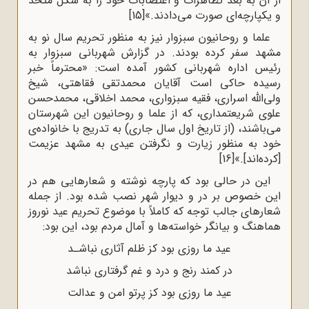
از آن به بعد تظاهرات و اعتصابات خود را به شکل متحد
و یکپارچه‌ای صورت می‌دادند.»
[15]
علما و روحانیون سبزوار نیز به منظور تحریم سال نو به
مشهد سفر کرده بودند. در گزارش شهربانی سبزوار به
رئیس اداره شهربانی کشور آمده است: «محترماً خبر
رسیده حاکی است آقایان محمدتقی فقاهتی، شیخ
ولی‌الله اسراری، فقیه سبزواری، محمد اخلاقی، محمدحسن
علوی شریعتمداری، که از علما و روحانیون این شهرستان
می‌باشند، (از تاریخ اول سال جاری) به تدریج با خانواده‌ی
خود به منظور زیارت و نگرفتن عیدی به مشهد عزیمت
[کرده‌اند].»
[16]
این در حالی بود که پارچه ‌نوشته و شعارهایی هم در
این‌ خصوص بر در و دیوار شهر نصب شده‌ بود. از جمله
شعارهای جالب توجه که کاملاً با موضوع تحریم عید نوروز
هماهنگ و بیانگر خواسته‌‌ها و آمال مردم بود، این بود:
عید ما روزی بود کز ظلم آثاری نباشـد
در کمند رنج و درد و غم گرفتاری نباشد
عید ما روزی بود کز پرتو امن و عدالت