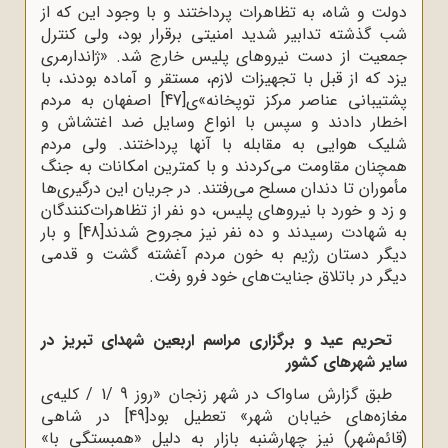
دولت و شاه، به تظاهرات پرداختند و با وجود این که از
شب گذشته تدابیر شدید امنیتی برقرار بود، ولی کنترل
جمعیت از دست نیروهای پلیس خارج شد. «ژاندارمری
یزد که از قبل با تجهیزات لازم، مستقر و آماده بودند، با
پشتیبانی عناصر مرکز توپخانه»ی
[47]
اصفهان به مردم
اخطار دادند و سپس با انواع وسایل ضد اغتشاش و
شلیک هوایی به مقابله با آنها پرداختند. ولی مردم
همچنان مقاومت می‌کردند و با کمترین امکانات به جنگ
مأموران تا دندان مسلح می‌رفتند. در جریان این درگیری‌ها
و زد و خورد با نیروهای پلیس، دو نفر از تظاهرات‌کنندگان
به شهادت رسیدند و ده نفر نیز مجروح شدند
[48]
و بار
دیگر دستان رژیم به خون مردم آغشته گشت و قدمی
دیگر در باتلاق جنایت‌های خود فرو رفت.
تحریم عید و برگزاری مراسم اربعین شهدای تبریز در
سایر شهرهای کشور
طبق گزارش ساواک در شهر زنجان‌ «روز 9 /1 / کلیه‌ی‌
مغازه‌های‌ خیابان‌ شهر» تعطیل‌ بود
[49]
در شاهی‌
(قائم‌شهر) نیز چهارشنبه‌ بازار به‌ دلیل‌ «همبستگی‌ با»