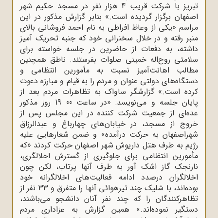
تبریز با شرکت قریب 4 هزار نفر در مسجد حکیم شهر
اصفهان برگزار گردیده است.» بنابر گزارش مذکور در این
مراسم «یکی از وعاظ افراطی به نام احمد فروشانی بالای
منبر رفته و در خلال سخنرانی خود که جنبه تحریک آمیز
داشته، به دفعات از حاضرین در جلسه خواسته برای
سلامتی روح‌اله خمینی صلوات بفرستند. ناطق همچنین
مطالب اهانت‌آمیز نسبت به مأمورین انتظامی و
دستگاه‌های دولتی عنوان و مردم را به قیام و مبارزه دعوت
کرده است.» گزارشگر ساواک به تظاهرات مردم بعد از
پایان جلسه و می‌نویسد: «در ساعت 00 19 روز مذکور
عده‌ای از جمعیت شرکت کننده در این مجلس پس از
خروج از مسجد، در خیابان‌های چهارباغ و عبدالرزاق
شهراصفهان به حرکت درآمده» و ضمن شعارهایی علیه
رژیم به طرف هتل داریوش شهر اصفهان حرکت کردند «که
مأمورین انتظامی برای جلوگیری از گسترش اخلالگری،
نارنجک گاز اشک آور به طرف آنها پرتاب، لکن چون
اخلالگران درصدد ادامه فعالیت‌های اخلالگرانه خود
بوده‌اند، با شلیک چند تیرهوائی آنها را متفرق و 33 نفر از
تظاهرکنندگان را که چند نفر آنان دانشجو می‌باشند،
دستگیر نموده‌اند.» همین گزارش به عزاداری مردم