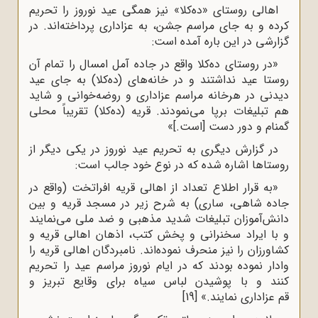
اهالی روستای «ده‌کلا» نیز همگی عید نوروز را تحریم
کرده و به جای مراسم جشن، به عزاداری پرداخته‌اند. در
گزارشی در این باره آمده است:
«در روستای ده‌کلا واقع در جاده آمل امسال را تمام آن
روستا عید نداشتند و در خانه‌های (ده‌کلا) به جای عید
دیدنی در هرخانه مراسم عزاداری و روضه‌خوانی و شاید
هم تبلیغات برپا می‌نمودند. قریه (ده‌کلا) تقریباً محلی
گمنام و دور دست [است.]»
در گزارش دیگری به تحریم عید نوروز در یکی دیگر از
روستاها اشاره شده که در نوع خود جالب است:
«به قرار اطلاع تعداد از اهالی قریه افراتخت (واقع در
جاده شاهی، ساری) به شرح زیر در مسجد قریه و بین
دانش‌آموزان تبلیغات شدید مذهبی و ضد ملی می‌نمایند
و با ایراد سخنرانی و پخش کتب، اذهان اهالی قریه و
کشاورزان را نیز منحرف نموده‌اند. نامبردگان اهالی قریه را
وادار نموده بودند که در ایام نوروز مراسم عید را تحریم
کنند و با پوشیدن لباس سیاه برای وقایع تبریز و
قم عزاداری نمایند.»
[19]