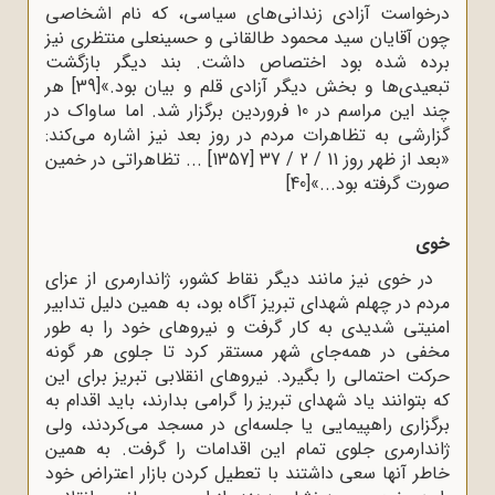
‌درخواست آزادى زندانى‌هاى سیاسى، که نام اشخاصى
چون آقایان سید محمود طالقانى و حسینعلى منتظرى نیز
برده شده بود اختصاص داشت. بند دیگر بازگشت
تبعیدى‌ها و بخش دیگر آزادى قلم و بیان بود.»
[39]
هر
چند این مراسم در 10 فروردین برگزار شد. اما ساواک در
گزارشی به تظاهرات مردم در روز بعد نیز اشاره می‌کند:
«بعد از ظهر روز 11 / 2 / 37 [1357] ... تظاهراتی در خمین
صورت گرفته بود...»
[40]
خوی
در خوی نیز مانند دیگر نقاط کشور، ژاندارمری از عزای
مردم در چهلم شهدای تبریز آگاه بود، به همین دلیل تدابیر
امنیتی شدیدی به کار گرفت و نیروهای خود را به طور
مخفی در همه‌جای شهر مستقر کرد تا جلوی هر گونه
حرکت احتمالی را بگیرد. نیروهای انقلابی تبریز برای این
که بتوانند یاد شهدای تبریز را گرامی بدارند، باید اقدام به
برگزاری راهپیمایی یا جلسه‌ای در مسجد می‌کردند، ولی
ژاندارمری جلوی تمام این اقدامات را گرفت. به همین
خاطر آنها سعی داشتند با تعطیل کردن بازار اعتراض خود