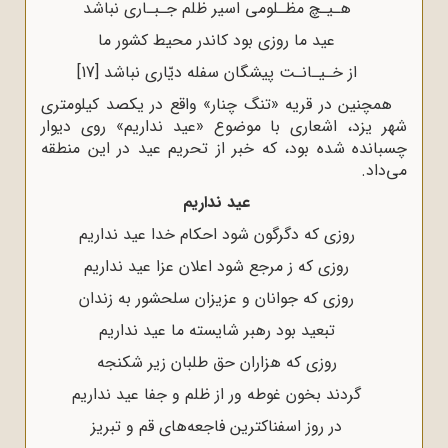
هـیـچ مظـلومی اسیر ظلم جـبـاری نباشد
عید ما روزی بود کاندر محیط کشور ما
از خـیـانـت پیشگان سفله دیّاری نباشد
[17]
همچنین در قریه «تنگ چنار» واقع در یکصد کیلومترى
شهر یزد، اشعاری با موضوع «عید نداریم» روى دیوار
چسبانده شده بود، که خبر از تحریم عید در این منطقه
می‌داد.
عید نداریم
روزى که دگرگون شود احکام خدا عید نداریم
روزى که ز مرجع شود اعلان عزا عید نداریم
روزى که جوانان و عزیزان سلحشور به زندان
تبعید بود رهبر شایسته ما عید نداریم
روزى که هزاران حق طلبان زیر شکنجه
گردند بخون غوطه ور از ظلم و جفا عید نداریم
در روز اسفناکترین فاجعه‌هاى قم و تبریز