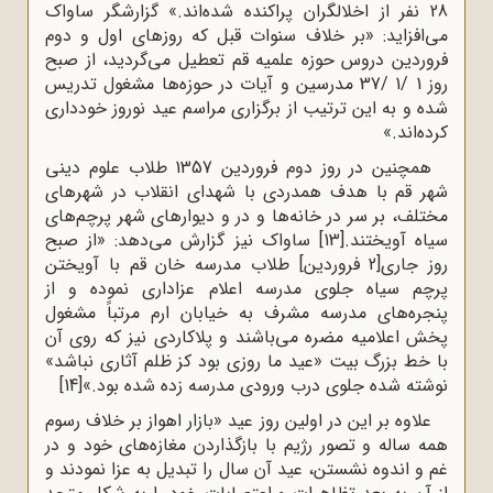
28 نفر از اخلالگران پراکنده شده‌اند.» گزارشگر ساواک
می‌افزاید: «بر خلاف سنوات قبل که روزهای اول و دوم
فروردین دروس حوزه علمیه قم تعطیل می‌گردید، از صبح
روز 1 /1 /37 مدرسین و آیات در حوزه‌ها مشغول تدریس
شده و به این ترتیب از برگزاری مراسم عید نوروز خودداری
کرده‌اند.»
همچنین در روز دوم فروردین 1357 طلاب علوم دینی
شهر قم با هدف همدردی با شهدای انقلاب در شهرهای
مختلف، بر سر در خانه‌ها و در و دیوارهای شهر پرچم‌های
سیاه آویختند.
[13]
ساواک نیز گزارش می‌دهد: «از صبح
روز جاری[2 فروردین] طلاب مدرسه خان قم با آویختن
پرچم سیاه جلوی مدرسه اعلام عزاداری نموده و از
پنجره‌های مدرسه مشرف به خیابان ارم مرتباً مشغول
پخش اعلامیه مضره می‌باشند و پلاکاردی نیز که روی آن
با خط بزرگ بیت «عید ما روزی بود کز ظلم آثاری نباشد»
نوشته شده جلوی درب ورودی مدرسه زده شده بود.»
[14]
علاوه بر این در اولین روز عید «بازار اهواز بر خلاف رسوم
همه ساله و تصور رژیم با بازگذاردن مغازه‌های خود و در
غم و اندوه نشستن، عید آن سال را تبدیل به عزا نمودند و