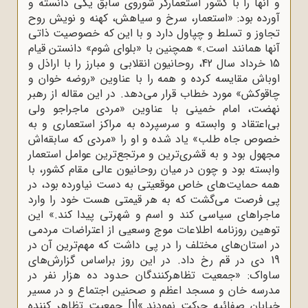
و آنها را با کشور استعمارگر شوروی سابق یکی دانسته و
آورده بود: «استعمار، سرخ و سیاهش، کهنه و نویش روح
تجاوز و تسلط و چپاول دارد و با این که خصوصیت ذاتى
آنها همانند است.» همچنین با «بلواى شوم» دانستن قیام
15 خرداد سال 42، روحانیون انقلابی و مبارز را با اراذل و
اوباش مقایسه کرده و همه را با عناوین «روضه خوان و
چاقوکش» مورد خطاب قرار می‌دهد. در این مقاله از رهبر
نهضت، امام خمینی با عناوین «مردی ماجراجو ولی
بی‌اعتقاد و وابسته‌ و سرسپرده به مراکز استعماری و به
خصوص‌ جاه طلب» یاد شده‌ و او را «مردی که سابقه‌اش
مجهول بود و به قشری‌ترین و مرتجع‌ترین عوامل استعمار
وابسته بود و چون در میان روحانیون عالی مقام کشور، با
همه حمایت‌های خاص موقعیتی به دست نیاورده بود، در
پی فرصت می‌گشت که به هر قیمتی هست خود را وارد
ماجراهای سیاسی کند و اسم و شهرتی پیدا کند.» این
توهین روزنامه اطلاعات موج وسعیی از اعتراضات مردمی
در استان‌های مختلف را در پی داشت که مهم‌ترین آن در
19 دی در قم رخ داد. در این روز براساس گزارش‌های
ساواک: «جمعیت تظاهرکنندگان حدود ده هزار نفر در
مدرسه خان و مسجد اعظم و صحنین اجتماع و در مسیر
خیابان صفائیه حرکت نمودند.»
[1]
جمعیت تظاهر کننده