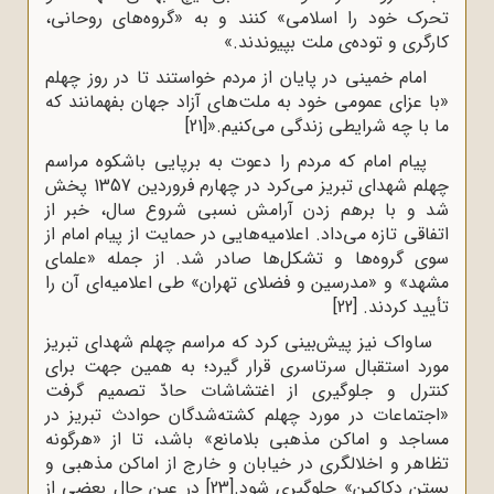
تحرک‌ خود را اسلامی‌» کنند و به‌ «گروه‌های‌ روحانی‌،
کارگری‌ و توده‌ی‌ ملت‌ بپیوندند.»
امام‌ خمینی‌ در پایان‌ از مردم‌ خواستند تا در روز چهلم‌
«با عزای‌ عمومی‌ خود به‌ ملت‌های‌ آزاد جهان‌ بفهمانند که‌
ما با چه‌ شرایطی‌ زندگی‌ می‌کنیم.‌«
[21]
پیام امام که مردم را دعوت به برپایی باشکوه مراسم
چهلم شهدای تبریز می‌کرد در چهارم فروردین 1357 پخش
شد و با برهم زدن آرامش نسبی شروع سال، خبر از
اتفاقی تازه می‌داد. اعلامیه‌هایی در حمایت از پیام امام از
سوی گروه‌ها و تشکل‌ها صادر شد. از جمله «علمای
مشهد» و «مدرسین و فضلای تهران» طی اعلامیه‌ای آن را
تأیید کردند.
[22]
ساواک‌ نیز پیش‌بینی‌ کرد که‌ مراسم‌ چهلم‌ شهدای‌ تبریز
مورد استقبال‌ سرتاسری‌ قرار گیرد؛ به‌ همین‌ جهت‌ برای‌
کنترل‌ و جلوگیری‌ از اغتشاشات‌ حادّ تصمیم‌ گرفت‌
«اجتماعات‌ در مورد چهلم‌ کشته‌شدگان‌ حوادث‌ تبریز در
مساجد و اماکن‌ مذهبی‌ بلامانع‌» باشد، تا از «هرگونه‌
تظاهر و اخلالگری‌ در خیابان‌ و خارج‌ از اماکن‌ مذهبی‌ و
بستن‌ دکاکین‌» جلوگیری‌ شود.
[23]
در عین‌ حال‌ بعضی‌ از