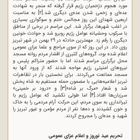
مورد هجوم دژخمیان رژیم قرار گرفته که منجر به شهادت
عده‌ای و زخمی شدن عده‌ی دیگری شد.
[2]
به مناسبت
اربعین شهدای این روز مجالس ختم و سوگواری بسیاری
در‌‌
‌‌اغلب شهرها، برگزار شد. این مراسم در برخی از مناطق
با سرکوب وحشیانه عوامل‌‌
‌‌رژیم روبرو شد و حوادث خونین
دیگری را رقم زد.‌ ‌‌مهمترین حادثه در 29 بهمن در شهر تبریز
روی داد. در این روز که از سوی مراجع و‌‌
‌‌علما عزای عمومی
اعلام شده بود، گروه‌های کثیری از اقشار مردم روانه مسجد
محل‌‌
‌‌برگزاری مراسم شدند اما با حضور متراکم پلیس و
نیروهای امنیتی رژیم مواجه‌‌
‌شدند که از ورود آنها به
مسجد ممانعت می‌کردند. برای نخستین بار در تظاهرات
تبریز اعلامیه‌هایی با مضمون حمله مستقیم به شاه پخش
شد و شعار «مرگ بر شاه»
[3]
و «درود بر خمینی»
سرزبان‌ها افتاد.
[4]
اما طولی نکشید که عوامل رژیم با‌‌
‌‌تیرانداری به سوی مردم، این حرکت آرام مردمی را به خاک
و خون کشیدند و ده‌ها نفر از‌‌
‌‌مردم مؤمن و غیور تبریز را
شهید و عده‌ای را مجروح کردند. ‌‌‌
تحریم عید نوروز و اعلام عزای عمومی