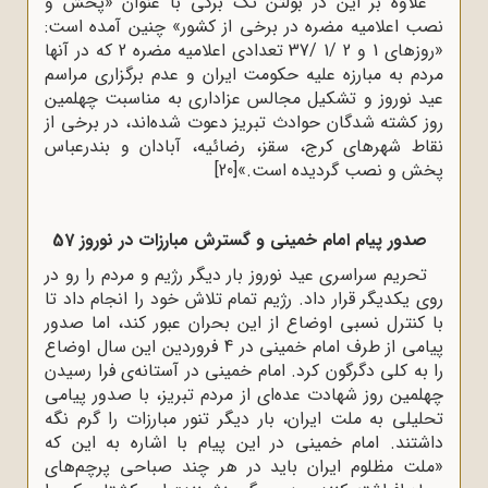
علاوه بر این در بولتن تک برگی با عنوان «پخش و
نصب اعلامیه مضره در برخی از کشور» چنین آمده است:
«روزهای 1 و 2 /1 /37 تعدادی اعلامیه مضره 2 که در آنها
مردم به مبارزه علیه حکومت ایران و عدم برگزاری مراسم
عید نوروز و تشکیل مجالس عزاداری به مناسبت چهلمین
روز کشته شدگان حوادث تبریز دعوت شده‌اند، در برخی از
نقاط شهرهای کرج، سقز، رضائیه، آبادان و بندرعباس
پخش و نصب گردیده است.»
[20]
صدور پیام امام خمینی و گسترش مبارزات در نوروز 57
تحریم سراسری عید نوروز بار دیگر رژیم و مردم را رو در
روی یکدیگر قرار داد. رژیم تمام تلاش خود را انجام داد تا
با کنترل نسبی اوضاع از این بحران عبور کند، اما صدور
پیامی از طرف امام خمینی در 4 فروردین این سال اوضاع
را به کلی دگرگون کرد. امام خمینی در آستانه‌ی‌ فرا رسیدن‌
چهلمین‌ روز شهادت‌ عده‌ای‌ از مردم‌ تبریز، با صدور پیامی‌
تحلیلی‌ به‌ ملت‌ ایران‌، بار دیگر تنور مبارزات را گرم نگه
داشتند. امام‌ خمینی‌ در این‌ پیام‌ با اشاره به این که
«ملت‌‌ ‌‌مظلوم ایران باید در هر چند صباحی پرچم‌های