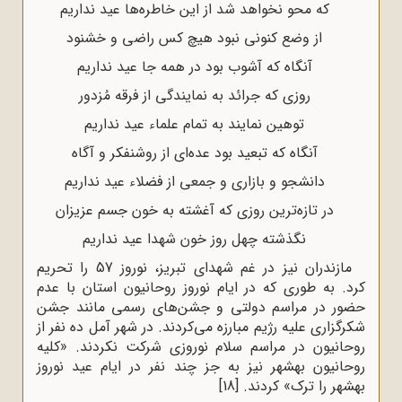
که محو نخواهد شد از این خاطره‌ها عید نداریم
از وضع کنونى نبود هیچ کس راضى و خشنود
آنگاه که آشوب بود در همه جا عید نداریم
روزى که جرائد به نمایندگى از فرقه مُزدور
توهین نمایند به تمام علماء عید نداریم
آنگاه که تبعید بود عده‌اى از روشنفکر و آگاه
دانشجو و بازارى و جمعى از فضلاء عید نداریم
در تازه‌ترین روزی که آغشته به خون جسم عزیزان
نگذشته چهل روز خون شهدا عید نداریم
مازندران نیز در غم شهدای تبریز، نوروز 57 را تحریم
کرد. به طوری که در ایام نوروز روحانیون استان با عدم
حضور در مراسم دولتی و جشن‌های رسمی مانند جشن
شکرگزاری علیه رژیم مبارزه‌ می‌کردند. در شهر آمل ده نفر از
روحانیون در مراسم سلام نوروزی شرکت نکردند. «کلیه
روحانیون بهشهر نیز به جز چند نفر در ایام عید نوروز
بهشهر را ترک» کردند.
[18]