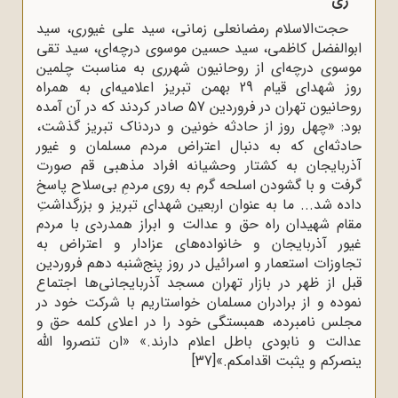
ری
حجت‌الاسلام رمضانعلی زمانی، سید علی غیوری، سید
ابوالفضل کاظمی، سید حسین موسوی درچه‌ای، سید تقی
موسوی درچه‌ای از روحانیون شهرری به‌ مناسبت چلمین
روز شهدای قیام 29 بهمن تبریز اعلامیه‌ای به همراه
روحانیون تهران در فروردین 57 صادر کردند که در آن آمده
بود: «چهل روز از حادثه‌ خونین و دردناک تبریز گذشت،
حادثه‌‌ای که به ‌دنبال اعتراض مردم مسلمان و غیور
آذربایجان به کشتار وحشیانه‌ افراد مذهبی قم صورت
گرفت و با گشودن اسلحه‌ گرم به روی مردمِ بی‌سلاح پاسخ
داده شد... ما به عنوان اربعین شهدای تبریز و بزرگداشتِ
مقام شهیدان راه حق و عدالت و ابراز همدردی با مردم
غیور آذربایجان و خانواده‌های عزادار و اعتراض به
تجاوزات استعمار و اسرائیل در روز پنج‌شنبه دهم فروردین
قبل از ظهر در بازار تهران مسجد آذربایجانی‌‌ها اجتماع
نموده و از برادران مسلمان خواستاریم با شرکت خود در
مجلس نامبرده، همبستگی خود را در اعلای کلمه‌ حق و
عدالت و نابودی باطل اعلام دارند.» «ان تنصروا ‌الله
ینصرکم و یثبت اقدامکم.»
[37]