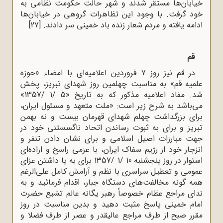
خیابان‌ها مستقر شدند و شهر حالت حکومت نظامی به
خود گرفت. با وجود این تظاهرات گروهی در خیابان‌ها
ادامه یافته و مردم شعار زنده باد خمینی سر دادند.
[27]
قم
در قم نیز روز 7 فروردین اعلامیه‌ای با امضاء «حوزه
علمیه قم» به مناسبت چهلمین روز شهدای تبریز، پخش
شد. مفاد اعلامیه مذکور که به تاریخ «5 /1 /1357»
می‌باشد به شرح زیر است: «ملت متعهد و مسئول ایران،
برای بزرگداشت چهلم شهدای قهرمان بیست و نه بهمن
تبریز و برای به ثبوت رساندن اتحاد ناگسستنی خود در
جهت مبارزات اصیل اسلامی و برای نشان دادن تنفر و
انزجار خود از رژیم سفاک ایران، با عزمی راسخ و اراده‌ای
استوار در روز پنجشنبه 10 /1 /1357 برای به پا داشتن عزای
عمومی و تعطیل سراسری با نظم و آرامش کامل علی‌الرغم
همه گونه مخالفت‌های دستگاه جبار، اقدام فرمائید و به
ندای مراجع عظام خصوصاً رهبر یگانه عالم تشیع حضرت
امام خمینی پاسخ مثبت دهید و بدین مناسبت در روز
مقرر صبح از طرف مراجع عالیقدر و عصر از طرف فضلا و