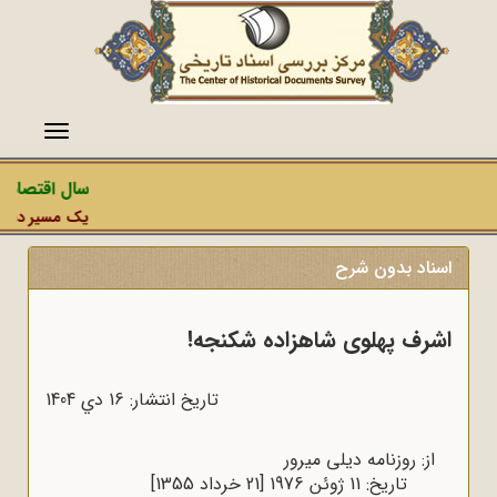
منو
سال اقتصاد م
یک مسیر دشمن، 
اسناد بدون شرح
اشرف پهلوی شاهزاده شکنجه!
تاریخ انتشار: 16 دي 1404
از: روزنامه دیلی میرور
تاریخ: 11 ژوئن 1976 [21 خرداد 1355]