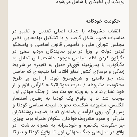
رویگردانی نخبگان را شامل می‌شود.
حکومت خودکامه
انقلاب مشروطه با هدف اصلی تعدیل و تغییر در
مناسبات قدرت شکل گرفت و با تشکیل نهادهایی نظیر
مجلس شورای ملی و تأسیس قانون اساسی و پاسخگو
کردن دولت و وزرا در برابر نمایندگان مردم، سعی در
دگرگون کردن نظم سیاسی موجود داشت. این تمایل به
دگرگونی، با پس‌زمینه قوی‌تر «میل به تغییر» در شرایط
زندگی و نوسازی کشور اتفاق افتاد. اما نتیجه‌ای که حاصل
شد، جز ناامنی و هرج‌ومرج نبود. از این رو طرح
«حکومت مشروطه / قدرت دموکراتیک» کارآیی لازم را از
خود نشان نداد و به ویژه حوادث بعد از جنگ جهانی اول
موجب شد تا با وقوع یک کودتا به رهبری استعمار
انگلیس، مشروطه شکست بخورد. نتیجه سیاسی کودتا و
پس از آن، روی کارآمدن رضاخان که با رضایت روشنفکران
ملی‌گرا و عموم مشروطه‌خواهان سکولار همراه بود، چیزی
جز حکومت یک‌نفره و خودسرانه به همراه نداشت. در
واقع در سال‌های جنگ جهانی اول تا وقوع کودتا و نیز تا