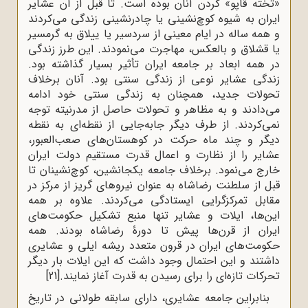
«تخته قاپو» کردن آنان بوده است. تا قبل از آن عشایر
ایران به شیوه کوچ‌نشینی یا چادرنشینی زندگی می‌کردند
و همه ساله در ایام معینی از سردسیر یا ییلاق به گرمسیر
یا قشلاق و بالعکس، مهاجرت می‌نمودند. این طرز زندگی
در همه ابعاد بر جامعه ایران تأثیر بسیار گذاشته بود.
زندگی عشایر نوعی از زندگی سنتی بود. آنان برخلاف
تحولات جدید، همچنان به زندگی سنتی خود ادامه
می‌دادند و به مظاهر و تحولات حاصل از مدرنیته توجه
نمی‌کردند. از طرف دیگر جابه‌جایی از نقطه‌ای به نقطه
دیگر و چند ماه حرکت در کوهستان‌های صعب‌العبور،
عشایر را از نظارت و اعمال قدرت مستقیم دولت ایران
خارج می‌نمود. برخلاف جامعه یکجانشین، کوچ‌نشینان تا
قبل از سلطنت رضاشاه به ‌عنوان نیروهای گریز از مرکز در
مقابل تمرکزگرایی ایستادگی می‌کردند. علاوه بر همه
این‌ها، ایلات و عشایر تنها منبع تشکیل حکومت‌های
ایران از قرن‌ها پیش تا دورۀ رضاشاه بودند. همه
حکومت‌های ایران در قرون متعدد ریشه ایلی و عشایری
داشتند و این احتمال وجود داشت که این ایلات بار دیگر
تحرکات تازه‌ای را برای رسیدن به قدرت آغاز نمایند.
[21]
بنابراین جامعه عشایری، دارای سابقه طولانی در تاریخ