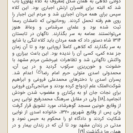
دولتی کلاهی به همان شکل [معروف به کلاه پهلوی] باب
شد که البته برای افسران ارتش اجباری بود. این کلاه
سپس برای همه مردان اجباری شد و مردم این اجبار را
روی هم رفته تحمل کردند. روحانیونی که نامشان رسماً
ثبت شده بود و علمای سرشناس و وعاظ هنوز
می‌توانستند عمامه به سر بگذارند. ناگهان در تابستان
1314 شاه دستور داد که همه مردان باید کلاه لنگی یا شاپو
به سر بگذارند که کلاهی کاملاً اروپایی بود و تا آن زمان
جز عده کمی، کسی آن را ندیده بود. این باعث بیزاری و
واکنش ناگهانی شد و تظاهرات غیرخشن مردم مشهد با
خشونت و خون‌ریزی سرکوب گردید و در پی آن،
(ع)
محمدولی اسدی متولی حرم امام رضا
اعدام شد.
پسران اسدی با دخترهای محمدعلی فروغی و ابراهیم
شوکت‌الملک علم ازدواج کرده بودند و میانجی‌گری فروغی
برای نجات جان او به برکناری و مغضوب شدن خودش
انجامید.
[18]
ولی در مقابل سرهنگ محمدرفیع نوایی پس
از وقایع خونین مسجد گوهرشاد، مورد تشویق قرار گرفت
ولی پس از وقایع شهریور 1320، خانواده اسدی از نوایی
شکایت کردند و دادگاه او را محکوم به حبس نمود و
مدتی در زندان مشهد بود تا آن که در زندان بیمار و در
همان جا درگذشت.
[19]