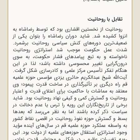
تقابل با روحانیت
روحانیت از نخستین اقشاری بود که توسط رضاشاه به
انزوا کشیده شد. شاید دوران رضاشاه را بتوان یکی از
ضعیف‌ترین دوره‌های کنش سیاسی روحانیت برشمرد.
شدت عمل حکومت موجب شد استراتژی روحانیت
ناخواسته و به تبع پیامدهای فشار حکومت، به سوی
درون‌گرایی تغییر محسوسی داشته باشد؛ لذا در این
هنگام تفکر تأسیس مرکز علمی و کادرسازی شکل گرفت.
آیت‌الله شیخ عبدالکریم حائری یزدی مؤسس حوزه علمیه
قم راه دیگری بر تأثیرگذاری در ساخت قدرت پیمود؛ وی
معتقد به مماشات با حاکمیت برای اعتلای قدرت و اعتبار
روحانیت و گسترش کمی و کیفی نهاد روحانیت بود. شاید
برخی از تاریخ‌نگاران این رویه را ترس یا عدم دخالت در
سیاست ذکر کرده باشند اما به نظر می‌رسد که بعدها
بسط و گسترش حوزه نفوذ روحانیت در اقصی‌ نقاط کشور
به واسطه عملکرد حوزه علمیه قم در سال‌های آینده مؤید
وجود استراتژی استقلال حوزه‌های علمیه از دولت بود. این
رویه تغییرات عظیمی در شکل و محتوای قدرت نهادی