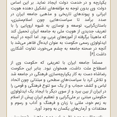
یکپارچه و در خدمت دولت ایجاد نماید.
بر این اساس
دولت وی بدون توجه به مؤلفه‌های تشکیل دهنده هویت
ایرانی و پیوندهای
تاریخی و مذهبی جامعه ایران در
صدد برآمد تا سیاست‌هایی چون اسلام‌ستیزی،
باستان‌گرایی،
توسعه و نوسازی به شیوه اروپایی را با
تعریف جدیدی از هویت ملی به جامعه ایران تحمیل
کند
که ماهیتاً برگرفته از آموزه‌های غربی بود. اما آنچه در آیینه
ایدئولوژی رسمی حکومت به
عنوان ایده‌آل ظاهر می‌شد با
آنچه در صحنه جامعه به چشم می‌خورد، تفاوت آشکاری
داشت.
[6]
مسلماً جامعه ایران با تعریفی که حکومت وی از
اصطلاح ملت داشت، همخوان نبود. بنابر این حکومت
رضاشاه دست به کار یکپارچه‌سازی فرهنگی در جامعه شد
و تلاش کرد با سیاست‌‌های سطحی و مبتذلی چون اتحاد
لباس و کشف حجاب و از یک سو تنوع فرهنگی و قومی را
در ایران از بین ببرد و از سوی دیگر با ایجاد یک ایدئولوژی
حکومتی مبتنی بر ملی‌گرایی و تعظیم ایران پیش از اسلام
به زعم خود، ملتی با زبان و فرهنگ و آداب و رسوم و
معتقدات و آرمان‌های یکسان به وجود آورد.
ناسیونالیسم مورد نظر در این دوره، ماهیتی شوونیستی