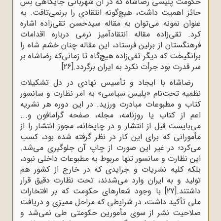
حکومت پلیسی رضاشاه که در آن شهربانی جایگاهی بس
حائز اهمیت داشت، هیچ‌گونه انتقادی را برنمی‌تافت. به
‌عنوان نمونه می‌توان به مقاله سیدحسن تقی‌زاده اشاره
کرد. تقی‌زاده مقاله انتقادآمیز نرمی درباره اقدامات
فرهنگستان از برلین فرستاد، این مقاله چنان خشم شاه را
برانگیخت که دیگر تقی‌زاده هیچ‌گاه تا زمانی‌که رضاشاه بر
سر قدرت بود جرأت نکرد به ایران برگردد.
[26]
رضاشاه با ایجاد و تأسیس نهادی در دل تشکیلات
نظمیه تحت‌نام «پلیس سیاسی» به امر نظارت و سانسور
کتاب و مطبوعات مبادرت ورزید. در این دوره هر نشریه
اعم از کتاب یا روزنامه، مجله، صفحه گرامافون و...
می‌بایست قبل از انتشار و در چاپخانه، مجوز انتشار را از
مأمورانی که برای این کار در نظر گرفته شده بود، کسب
می‌کرد؛ در غیر این صورت از چاپ آن جلوگیری می‌شد.
این نظارت و سانسور تنها مربوط به مطبوعات داخلی نبود،
بلکه کلیه نشریات و جرایدی که در خارج از کشور هم
تولید و به ایران وارد می‌شدند، تحت نظارت دقیق قرار
داشتند.
[27]
با وجود شعارهای حکومت که بر افتخارات
ملی تأکید داشت، در شرایطی که مراحل ممیزی و دریافت
صلاحیت نشر از سوی مأمورین حکومتی طی نمی‌شد و