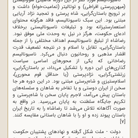
(میهن‌پرستی افراطی) و توتالیتر (تمامیت‌خواه) داشت و
بر ترویج باستان‌گرایی، شاه پرستی و تمجید نژاد آریایی
مبتنی بود. این سبک ناسیونالیسم، فاقد هرگونه محتوای
استعمارستیزانه بود و تبلیغات ناسیونالیستی برخلاف
ادعای حکومت، هرگز در نیل به وحدت ملی موفق نبود.
رضاشاه از تبلیغ ناسیونالیسم اهداف مختلفی را از جمله
باستان‌گرایی، تقابل با اسلام و در نتیجه تضعیف قدرت
اقشار مذهبی و روحانیون دنبال می‌کرد. ناسیونالیسم
رضاخانی که یکی از محورهای اساسی سیاست
گذاری‌های این دوره را تشکیل می‌داد، بر باستان‌گرایی،
زرتشتی‌گرایی، نژادپرستی (یا حداقل قوم ‌محوری)،
اسلام‌ستیزی و شاه‌پرستی مبتنی بود. در این دوره هر جا
سخن از ایران‌ دوستی و یا تفاخر به شاهان و سلسله‌های
باستان پیش می‌آمد، لاجرم پایان سخن با شاه‌پرستی و
تکریم جایگاه سلطنت به پایان می‌رسید. در واقع به
‌صورت آگاهانه تلاش می‌شد تا رضاشاه را به تاریخ ایران
باستان پیوند زده و او را با شاهان باستانی مقایسه کنند.
[7]
دولت - ملت شکل گرفته و نهادهای پشتیبان حکومت