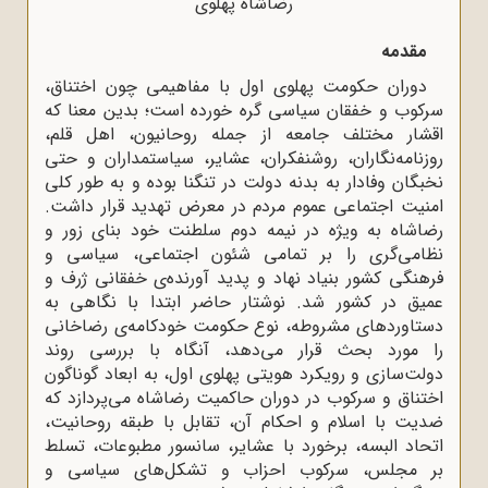
رضاشاه پهلوی
مقدمه
دوران حکومت پهلوی اول با مفاهیمی چون اختناق،
سرکوب و خفقان سیاسی گره خورده است؛ بدین معنا که
اقشار مختلف جامعه از جمله روحانیون، اهل قلم،
روزنامه‌نگاران، روشنفکران، عشایر، سیاستمداران و حتی
نخبگان وفادار به بدنه دولت در تنگنا بوده و به‌ طور کلی
امنیت اجتماعی عموم مردم در معرض تهدید قرار داشت.
رضاشاه به‌ ویژه در نیمه دوم سلطنت خود بنای زور و
نظامی‌گری را بر تمامی شئون اجتماعی، سیاسی و
فرهنگی کشور بنیاد نهاد و پدید آورنده‌ی خفقانی ژرف و
عمیق در کشور شد. نوشتار حاضر ابتدا با نگاهی به
دستاوردهای مشروطه، نوع حکومت خودکامه‌ی رضاخانی
را مورد بحث قرار می‌دهد، آنگاه با بررسی روند
دولت‌سازی و رویکرد هویتی پهلوی اول، به ابعاد گوناگون
اختناق و سرکوب در دوران حاکمیت رضاشاه می‌پردازد که
ضدیت با اسلام و احکام آن، تقابل با طبقه روحانیت،
اتحاد البسه، برخورد با عشایر، سانسور مطبوعات، تسلط
بر مجلس، سرکوب احزاب و تشکل‌های سیاسی و