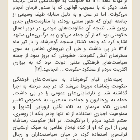
از میانه دهه 1310 که حکومت به خودکامگی کامل نزدیک
شد، دیگر نه با تصویب قوانین که با صدور فرمان انجام
می‌گرفت. اما در عمل و به دلیل مقابله طیف وسیعی از
جامعه ایران که هنوز سنتی بودند، با مقاومت‌های جدی
روبرو شد. نتیجه آن مقاومت‌های مردمی در برابر اعمال
حکومتی بود که از آن جمله می‌توان به درگیری‌های مشهد
اشاره کرد که واقعه کشتار مسجد گوهرشاد را در تیر ماه
1314 در پی داشت و طی آن نیروهای نظامی به سوی
معترضان آتش گشودند. خشونتی که بروز نمود از جمله
سیاست‌های فرهنگی منفی دولت بود که به بیزاری
اکثریت مردم از عملکرد حکومت... انجامید.
[17]
زمینه‌های قیام گوهرشاد به سیاست‌های فرهنگی
حکومت رضاشاه مربوط می‌شد که در چند مرحله به اجرا
گذاشته شد و نارضایتی‌های عمومی را در پی داشت.
حمله به روحانیون و جماعت مذهبی، به‌ خصوص تغییر
اجباری کلاه مردمان به کلاه لگنی اروپایی [شاپو] و
ممنوعیت اجباری استفاده از نه‌ تنها چادر بلکه از روسری،
خشم شدید مردم را برانگیخت. در آغاز حکومت رضاشاه
پس از این که او از کلاه لبه‌دار نظامی به سبک ارتشیان
فرانسوی استفاده کرد، در میان سیاستمداران و رجال