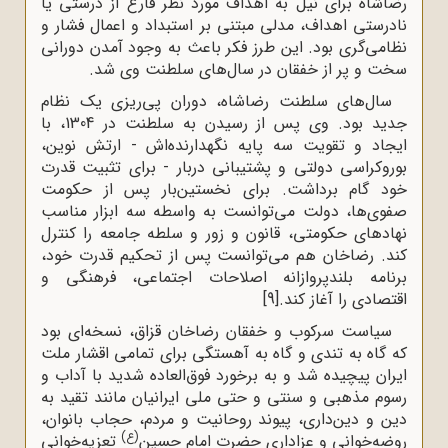
رضاشاه برای نیل به اهداف مورد نظر فارغ از درستی یا
نادرستی اهداف، مدلی مبتنی بر استبداد و اعمال فشار و
نظامی‌گری بود. این طرز فکر باعث به وجود آمدن دورانی
سخت و پر از خفقان در سال‌های سلطنت وی شد.
سال‌های سلطنت رضاشاه، دوران پی‌ریزی یک نظام
جدید بود. وی پس از رسیدن به سلطنت در 1304، با
ایجاد و تقویت سه پایه نگهدارنده‌اش - ارتش نوین،
بوروکراسی دولتی و پشتیبانی دربار - برای تثبیت قدرت
خود گام برداشت. برای نخستین‌بار پس از حکومت
صفوی‌ها، دولت می‌توانست به ‌‌واسطه سه ابزار مناسب
نهادهای حکومتی، قانون و زور و سلطه جامعه را کنترل
کند. رضاخان هم می‌توانست پس از تحکیم قدرت خود،
برنامه بلندپروازانه اصلاحات اجتماعی، فرهنگی و
اقتصادی را آغاز کند.
[9]
سیاست سرکوب و خفقان رضاخان قزاق، نسخه‌ای بود
که گاه به تندی و گاه به آهستگی برای تمامی اقشار ملت
ایران پیچیده شد و به برخورد فوق‌العاده شدید با آداب و
رسوم مذهبی و سنتی و حتی ملی ایرانیان مانند تقید به
دین و دین‌داری، پیوند روحانیت و مردم، حجاب بانوان،
(ع)
روضه‌خوانی و عزاداری حضرت امام حسین
تعزیه‌خوانی