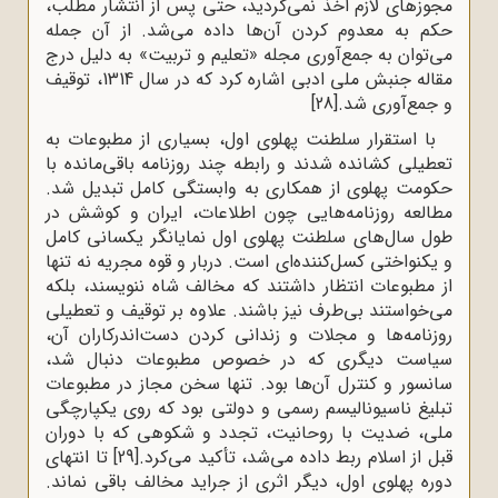
مجوزهای لازم اخذ نمی‌گردید، حتی پس از انتشار مطلب،
حکم به معدوم کردن آن‌ها داده می‌شد. از آن جمله
می‌توان به جمع‌آوری مجله «تعلیم و تربیت» به دلیل درج
مقاله جنبش ملی ادبی اشاره کرد که در سال 1314، توقیف
و جمع‌آوری شد.
[28]
با استقرار سلطنت پهلوی اول، بسیاری از مطبوعات به
تعطیلی کشانده شدند و رابطه چند روزنامه باقی‌مانده با
حکومت پهلوی از همکاری به وابستگی کامل تبدیل شد.
مطالعه روزنامه‌هایی چون اطلاعات، ایران و کوشش در
طول سال‌های سلطنت پهلوی اول نمایانگر یکسانی کامل
و یکنواختی کسل‌کننده‌ای است. دربار و قوه مجریه نه ‌تنها
از مطبوعات انتظار داشتند که مخالف شاه ننویسند، بلکه
می‌خواستند بی‌طرف نیز باشند. علاوه بر توقیف و تعطیلی
روزنامه‌ها و مجلات و زندانی کردن دست‌اندرکاران آن،
سیاست دیگری که در خصوص مطبوعات دنبال شد،
سانسور و کنترل آن‌ها بود. تنها سخن مجاز در مطبوعات
تبلیغ ناسیونالیسم رسمی و دولتی بود که روی یکپارچگی
ملی، ضدیت با روحانیت، تجدد و شکوهی که با دوران
قبل از اسلام ربط داده می‌شد، تأکید می‌کرد.
[29]
تا انتهای
دوره پهلوی اول، دیگر اثری از جراید مخالف باقی نماند.