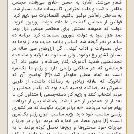
شعار می‌شد. اشاره به حسن اخلاق می‌رفت، مجلس
مقامی داشت و ملت احترامی. تأسیسات مقید بسیار شد،
به ساختن راه‌آهن توفیق یافتیم. اقتصادیات نمو لایق کرد.
قوانین از مجلس گذشت. عایدات دولت روزبروز افزود.
دولت که همیشه دستش برای مختصر مبلغی دراز بود،
صد هزار لیره به دولت شوروی مساعدت کرد. برنامه ده
ساله در نظر گرفته شد. اساس برنامه عبارت بود از نوها به
جای معمولات و آداب کهنه... گل آرزوهای سی ساله در
بستان کشور رخ برنمود. ولی مسافرت به ترکیه و مشاهده
تجددطلبی شدید آتاتورک رفتار رضاشاه را تغییر داد. آن
فرمایشی که هر مملکتی رژیمی دارد و رژیم ما یک‌نفره
است به تمام معنی جلوه‌گر شد.»
[3]
توضیح آن که
آتاتورک که علاقه زیادی به رضاشاه داشت، از طریق
سفیرش به رضاشاه توصیه کرده بود که بگذار مجلس را
مردم انتخاب کنند و رژیم کار دسته‌جمعی را متداول کن تا
بعد از تو همه‌چیز از هم نپاشد. رضاشاه پس از دریافت
پیام جواب می‌دهد: «به برادر عزیزم بگویید که هر کشوری
رژیمی مناسب خود دارد، رژیم مناسب ایران رژیم یک‌نفری
است».
[4]
بدین معنا، هر اندازه که مردم ایران در جریان
مبارزات خود سختی‌ها و رنج‌ها تحمل کرده بودند تا به
حکومت مشروطه و حاکمیت ملت دست یابند، از کف