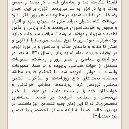
قلم‌ها شکسته شد و صاحبان قلم یا در تبعید و حبس
بودند و یا در انزوا به سر می‌بردند. افزون بر این، اصرار
رضاخان در نظارت شدید بر مطبوعات، هر روز رنگی تازه
می‌یافت. گاه مدیران جراید ملزم به سپردن تعهد و التزام
و مجبور به خودسانسوری می‌شدند و گاه بازرس و مأمور
نظمیه و شهربانی موظف می‌شد تا مراقب مندرجات جراید
بوده هرگونه خودسری یا درج مطلب غیرمجاز را از آگهی و
اعلان تا مقاله و داستان حذف و سانسور و در مورد لزوم،
در توقیف جریده اقدام نماید.
[30]
از سال 1310 به بعد در
جو اختناق سیاسی و عصر ترور و وحشت، مطبوعات
مستقل از حیات سیاسی برچیده و بر شمار مطبوعات
وابسته یا دولتی افزوده شد. با تحکیم قدرت مطلقه
رضاشاه بحث‌های داغ روزنامه‌ها و مذاکرات آتشین
مجلس فروکش کرد. روزنامه‌ها مطالب خواندنی و
خوانندگان خود را از دست دادند، در عوض با اخبار
بی‌تفسیر و مطالب آموزنده پر شدند. مجله‌های
تخصص‌ی‌تر که تا این زمان جنبه اقتصادی نیز داشتند، در
بهترین حالت صرفاً به ارائه مسائل تخصصی یا ضمنی
پرداختند.
[31]