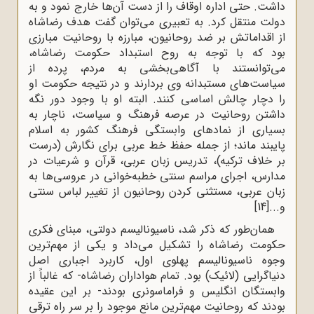
داشت. حتی اداره اوقاف را از دست آن‌ها خارج نمود و به
دولت منتقل کرد. به تعبیری می‌توان گفت هدف رضاشاه
از اقداماتش بر ضد روحانیون، مبارزه با روحانیت مبارزی
بود که با توجه به روح استبداد حکومت رضاشاه،
می‌توانستند با آگاهی‌بخشی به مردم، پرده از
سیاست‌های مستبدانه وی بردارند و در نتیجه حکومت او
را دچار چالش اساسی کنند. البته او با وجود دور نگه
داشتن روحانیت در عرصه فرهنگ و سیاست، ناچار به
بسیاری از نمادهای وابستگی فرهنگ کشور به اسلام
پایبند ماند؛ از جمله حفظ خط عربی برای نگارش (درست
بر خلاف ترکیه)، تدریس زبان عربی، قرآن و شرعیات در
مدارس، اجرای مراسم سنتی خطبه‌خوانی در عروسی‌ها به
زبان عربی، مستثنی کردن روحانیون از تغییر لباس سنتی
و...
[14]
همان‌طور که ذکر شد، ناسیونالیسم دولتی، مبنای فکری
حکومت رضاشاه را تشکیل می‌داد و یکی از مهم‌ترین
وجوه ناسیونالیسم پهلوی اول، کاربرد اجباری اصل
دنیاگرایی (لائیک) بود. تمام هواداران رضاشاه- که غالباً از
وابستگان انگلیس و فراماسونری بودند- بر این عقیده
بودند که روحانیت مهم‌ترین مانع موجود را بر سر راه ترقی