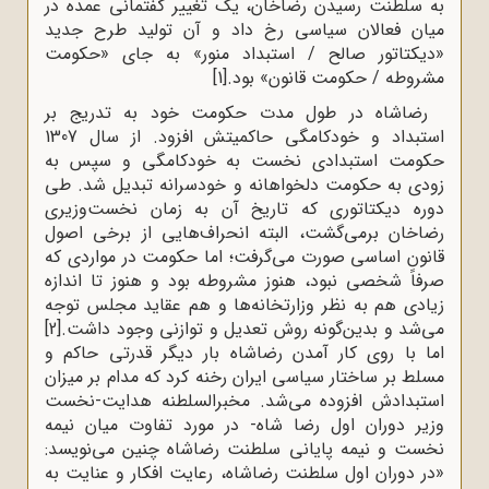
به سلطنت رسیدن رضاخان، یک تغییر گفتمانی عمده در
میان فعالان سیاسی رخ داد و آن تولید طرح جدید
«دیکتاتور صالح / استبداد منور» به جای «حکومت
مشروطه / حکومت قانون» بود.
[1]
رضاشاه در طول مدت حکومت خود به تدریج بر
استبداد و خودکامگی حاکمیتش افزود. از سال 1307
حکومت استبدادی نخست به خودکامگی و سپس به
زودی به حکومت دلخواهانه و خودسرانه تبدیل شد. طی
دوره دیکتاتوری که تاریخ آن به زمان نخست‌وزیری
رضاخان برمی‌گشت، البته انحراف‌هایی از برخی اصول
قانون اساسی صورت می‌گرفت؛ اما حکومت در مواردی که
صرفاً شخصی نبود، هنوز مشروطه بود و هنوز تا اندازه
زیادی هم به نظر وزارتخانه‌ها و هم عقاید مجلس توجه
می‌شد و بدین‌گونه روش تعدیل و توازنی وجود داشت.
[2]
اما با روی کار آمدن رضاشاه بار دیگر قدرتی حاکم و
مسلط بر ساختار سیاسی ایران رخنه کرد که مدام بر میزان
استبدادش افزوده می‌شد. مخبرالسلطنه هدایت-نخست
وزیر دوران اول رضا شاه- در مورد تفاوت میان نیمه
نخست و نیمه پایانی سلطنت رضاشاه چنین می‌نویسد:
«در دوران اول سلطنت رضاشاه، رعایت افکار و عنایت به