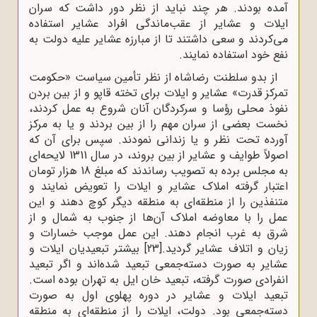
آمده بودند. هر چند نباید از نظر دور داشت که سران
ایلات و عشایر از عقب‌ماندگی افراد عشایر استفاده
می‌کردند و سعی داشتند تا از مبارزه عشایر علیه دولت به
نفع خود استفاده نمایند.
از بدو سلطنت رضاشاه از نظر تأمین سیاست «حکومت
تمرکز قدرت» عشایر و ایلات برای تخته قاپو و از بین بردن
نفوذ محلی رؤسا و سرکردگان آنان شروع به عمل کردند،
نخست بعضی از سران مهم را از بین بردند و یا به مرکز
آورده تحت‌ نظر و یا زندانی نمودند. سپس برای آن که
اصولاً طوایف و عشایر از بین بروند، در سال 1311 لایحه‌ای
به مجلس برده به تصویب رساندند که مبلغ 18 هزار تومان
اعتبار گرفته املاک عشایر و ایلات را تعویض نمایند و
متنفذین را از منطقه‌ای به منطقه دیگر کوچ دهند و این
عمل را با معاوضه املاک آن‌ها از جنوب به شمال و از
شرق به غرب انجام دهند. این عمل موجب خسارات و
زیان و اتلاف عشایر گردید.
[23]
بیشتر تبعیدیان ایلات و
عشایر به‌ صورت دسته‌جمعی تبعید شده‌اند و اگر تبعید
انفرادی صورت گرفته، تبعید خان ایل به تهران بوده است.
تبعید ایلات و عشایر در دوره پهلوی اول به ‌صورت
دسته‌جمعی بود. دولت، ایلات را از منطقه‌ای به منطقه