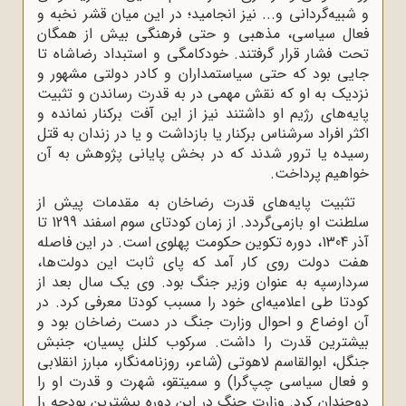
و شبیه‌گردانی و... نیز انجامید؛ در این میان قشر نخبه و
فعال سیاسی، مذهبی و حتی فرهنگی بیش از همگان
تحت فشار قرار گرفتند. خودکامگی و استبداد رضاشاه تا
جایی بود که حتی سیاستمداران و کادر دولتی مشهور و
نزدیک به او که نقش مهمی در به قدرت رساندن و تثبیت
پایه‌های رژیم او داشتند نیز از این آفت برکنار نمانده و
اکثر افراد سرشناس برکنار یا بازداشت و یا در زندان به قتل
رسیده یا ترور شدند که در بخش پایانی پژوهش به آن
خواهیم پرداخت.
تثبیت پایه‌های قدرت رضاخان به مقدمات پیش از
سلطنت او بازمی‌گردد. از زمان کودتای سوم اسفند 1299 تا
آذر 1304، دوره تکوین حکومت پهلوی است. در این فاصله
هفت دولت روی کار آمد که پای ثابت این دولت‌ها،
سردارسپه به‌ عنوان وزیر جنگ بود. وی یک سال بعد از
کودتا طی اعلامیه‌ای خود را مسبب کودتا معرفی کرد. در
آن اوضاع و احوال وزارت جنگ در دست رضاخان بود و
بیشترین قدرت را داشت. سرکوب کلنل پسیان، جنبش
جنگل، ابوالقاسم لاهوتی (شاعر، روزنامه‌نگار، مبارز انقلابی
و فعال سیاسی چپ‌گرا) و سمیتقو، شهرت و قدرت او را
دوچندان کرد. وزارت جنگ در این دوره بیشترین بودجه را