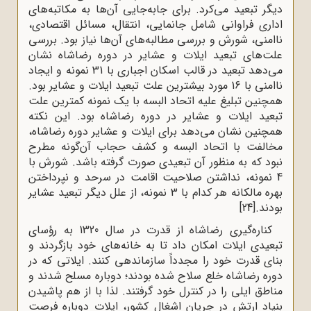
دیگر تبعید می‌کرد. برای جابه‌جایی آن‌ها به مکاتبه‌های
اداری فراوانی شامل جانمایی، انتقال، مسائل اقتصادی،
ناامنی، شورش و بررسی مطالبه‌های آن‌ها نیاز بود. بررسی
علت‌های تبعید ایلات و عشایر در دوره رضاشاه نشان
می‌دهد تبعید در قالب اسکان اجباری با 31 نمونه و ایجاد
ناامنی با 16 مورد بیشترین علت تبعید ایلات و عشایر بود.
همچنین تبلیغ علیه اتحاد البسه با یک نمونه کمترین علت
تبعید ایلات و عشایر در دوره رضاشاه بود. این نکته
همچنین نشان می‌دهد برای ایلات و عشایر دوره رضاشاه،
مخالفت با اتحاد البسه و کشف حجاب آن‌گونه مطرح
نبود که به منظور آن تبعیدی صورت گرفته باشد. شورش با
4 نمونه، نداشتن صلاحیت اقامت در سرحد و نپرداختن
بهره مالکانه هر کدام با 3 نمونه، از علل دیگر تبعید عشایر
بودند.
[24]
کناره‌گیری رضاشاه از قدرت در سال 1320 به رؤسای
تبعیدی ایلات امکان داد تا به خانه‌های خود بازگردند و
بنای قدرت خود را مجدداً سازماندهی کنند. ایلاتی که در
دوره رضاشاه خلع سلاح شده بودند؛ دوباره مسلح شدند و
مناطق ایلی را در کنترل خود گرفتند. لذا با از هم پاشیدن
بنیاد ارتش در جریان اشغال کشور، ایلات دوباره فرصت