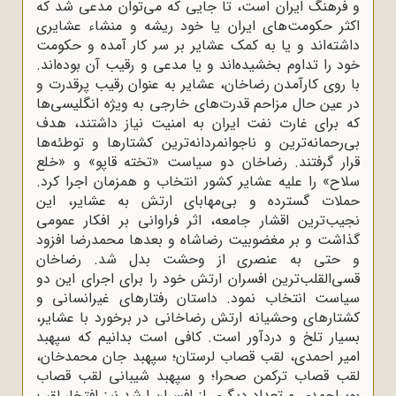
و فرهنگ ایران است، تا جایی که می‌توان مدعی شد که
اکثر حکومت‌های ایران یا خود ریشه و منشاء عشایری
داشته‌اند و یا به کمک عشایر بر سر کار آمده و حکومت
خود را تداوم بخشیده‌اند و یا مدعی و رقیب آن بوده‌اند.
با روی کار‌آمدن رضاخان، عشایر به عنوان رقیب پرقدرت و
در عین حال مزاحم قدرت‌های خارجی به ویژه انگلیسی‌ها
که برای غارت نفت ایران به امنیت نیاز داشتند، هدف
بی‌رحمانه‌ترین و ناجوانمردانه‌ترین کشتارها و توطئه‌ها
قرار گرفتند. رضاخان دو سیاست «تخته قاپو» و «خلع
سلاح» را علیه عشایر کشور انتخاب و همزمان اجرا کرد.
حملات گسترده و بی‌مهابای ارتش به عشایر، ‌این
نجیب‌ترین اقشار جامعه، اثر فراوانی بر افکار عمومی
گذاشت و بر مغضوبیت رضاشاه و بعدها محمدرضا افزود
و حتی به عنصری از وحشت بدل شد. رضاخان
قسی‌القلب‌ترین افسران ارتش خود را برای اجرای این دو
سیاست انتخاب نمود. داستان رفتارهای غیرانسانی و
کشتارهای وحشیانه ارتش رضاخانی در برخورد با عشایر،
بسیار تلخ و دردآور است. کافی است بدانیم که سپهبد
امیر احمدی، لقب قصاب لرستان؛ سپهبد جان محمدخان،
لقب قصاب ترکمن صحرا؛ و سپهبد شیبانی لقب قصاب
بویراحمدی و تعداد دیگری از افسران ارشد نیز افتخار لقب