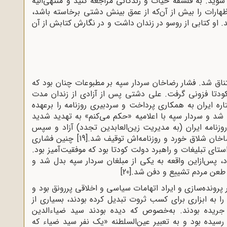
ید. به فلسفه حیات و زندگانی مراجعه کنید و منتهی‌الیه
اظهارات را بیش از آن‌که از عمق بینش دشتی برخاسته باشد،
. او کتابی از روسو در زندان داشت و در نگارش کتابش از آن
ناق شد. فشار رضاخان سردار سپه بر مطبوعات چنان بود که
ودتا فزونی گرفت. علی دشتی پس از آزادی از زندان مدت
ره ایران به همکاری پرداخت و سردبیری روزنامه را برعهده
د و سردار سپه با اعلامیه «حکم می‌کنم» به تهدید شدید
زنامه ایران (به مدیریت زین‌العابدین تجدد) آزاد و سپس
اخان شلاق خورد و روزنامه‌اش توقیف شد.
[19]
چنین فشاری
ستای تبلیغات و راهبرد دولت کودتا بود که موفقیت‌آمیز بود.
، پس‌ازاین واقعه به یکی از مبلغان سردار سپه بدل شد و
[20]
 پرونده‌سازی و ایراد اتهامات سیاسی و اخلاقی پررونق بود و
را به ابزاری برای کسب ثروت تبدیل کرده بودند، بسیاری از
ت جریده بودند. به‌خصوص که دیده بودند سید ضیاءالدین
ی رسیده بود و به تعبیر عین‌السلطنه «یک نفر سید ضیاء که