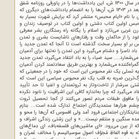
به فارسی، یادداشت‌های ایام محبس را نوشت و در سال 1300 ش، این یادداشت‌ها را در پاورقی روزنامه شفق
سرخ از شماره 1 تا 15 به چاپ رسانید و سه سال بعد در 1303 ش، آن‌ها را به انضمام یادداشت‌های دیگری که
ی با نام «ایام محبس» منتشر کرد که برایش شهرت بسیار به
بس اولین کتاب دشتی و اولین کتاب در توصیف زندان و
غربی می‌تازد و اسلام را یگانه راه رستگاری بشر معرفی
ود را از حاکمان وقت و رفتارهای ناشایست بشری و تمدن
حبس بر او بسیار سخت گذشته است تا آنجا که تمدن جدید را
د ناسزا و دشنام می‌گیرد و این تمدن را نه‌تنها برای آدمیان
ی‌شمارد.... سید ضیاء را به باد انتقاد می‌گیرد، تمدن جدید
گمراه‌کننده می‌شمارد و بهترین طریق سعادتمند کردن آدمیان
مایه تسلی یک نفر محبوس این است که خود را در جمعیتی که
رگ‌ترین ضربه به قلب یک نفر محبوس سیاسی این است که
 سرشار از تاخت‌وتاز به ثروتمندان و اغنیا تا حد تأیید
می‌گیرد که چرا به‌اندازه کافی این اشرافیت را نابود نکرده
 مافوق طبقات مردم تصور می‌کنند از کجا تحصیل ثروت
 چشم هزارها ستمدیدگان اجتماع تدارک شده است... بنازم
ایتکاران اجتماعی فرود آمد ولی افسوس که آن‌ها را محو و
آمده سنگین و منتقم نیست...» و این زشتی زندگی اشراف و
 از بین می‌رود: «ای ماشین‌های فلسفه‌باف، ای دِماغ‌های
ه قوه الفاظِ مُجَوّف اصول سوسیالیسم را مخالف عُمران و