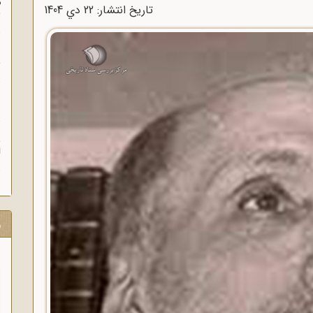
م
تاریخ انتشار: 22 دي 1404
س
ن
ش
ن
ش
ا
ر