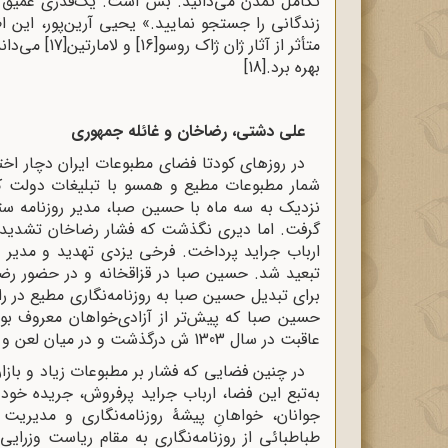
تکامل تمدن می‌دانید. بس است. یک‌قدری عمیق شو
زندگانی را جستجو نمایید.» یحیی آرین‌پور، این 
متأثر از آثار ژان ژاک روسو
[16]
و لامارتین
[17]
می‌داند
بهره برد.
[18]
علی دشتی، رضاخان و غائله جمهوری
در روزهای کودتا فضای مطبوعات ایران دچار اخت
شمار مطبوعات مطیع و همسو با تبلیغات دولت ک
نزدیک به سه ماه با حسین صبا، مدیر روزنامه ستا
گرفت. اما دیری نگذشت که فشار رضاخان تشدید ش
ارباب جراید پرداخت. فرخی یزدی تهدید و مدیر رو
تبعید شد. حسین صبا در قزاقخانه و در حضور رض
برای تبدیل حسین صبا به روزنامه‌نگاری مطیع در را
حسین صبا که پیش‌تر از آزادی‌خواهان معروف بود
عاقبت در سال 1303 ش درگذشت و در میان لعن و طعن مردم تشییع و دفن شد.
در چنین فضایی که فشار بر مطبوعات زیاد و بازار
به‌تبع این فضا، ارباب جراید پرفروش، جریده خود 
جوانان، خواهانِ پیشۀ روزنامه‌نگاری و مدیری
طباطبائی از روزنامه‌نگاری به مقام ریاست وزرای