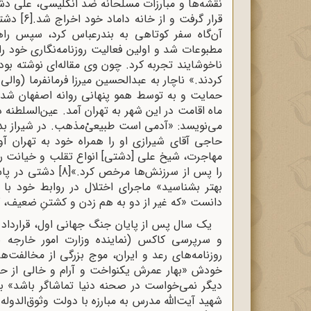
نقشه‌ها و مبارزات مسلحانه ضد انگلیسی، علی دشت
قرار گرفت و از خانه داماد خود اخراج شد.
[6]
دشتی 
آن‌گاه سفر کوتاهی به بندرعباس کرد، سپس را
مطبوعات شد و اولین فعالیت روزنامه‌نگاری خود را
ناخوشایند تجربه کرد. چون وی مقاله‌ای نوشته بود 
کردند.» ناچار به عبدالحسین میرزا فرمانفرما (وال
حمایت و به‌ توسط همو پنهانی روانه اصفهان شد.
ماه اقامت در این شهر به تهران آمد. عین‌السلطنه 
می‌نویسد: «آدمی است طبیعیْ‌مذهب. در شیراز بد
حاجی آقای شیرازی او را همراه خود به تهران آور
مهاجرت، شیخ علی [دشتی] انواع تقلب و خیانت را 
را پس از سرزنش‌ها مرخص کرد.»
[8]
دشتی در پاسخ 
بهتر بشناسید» ماجرای اختلال در روابط خود با 
دانست «که غیر از دو به هم زدن و کشتنِ ضعیف، کا
و سرپرسی کاکس (نماینده وزارت امور خارجه بری
روزنامه‌های رعد و ایران، موج بزرگی از مخالفت‌ه
خودش «بهار عمرش یکنواخت و آرام و خالی از 
دیگر نمی‌خواست در صحنه دنیا تماشاگر باشد» به
شهید آیت‌الله مدرس به مبارزه با دولت وثوق‌الدول