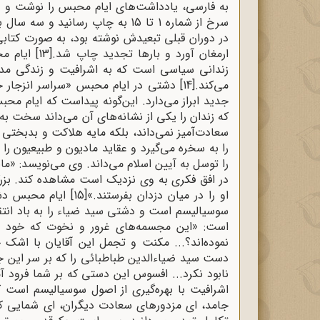
در دوران قبلی تبعیدش نوشته بود، به‌ صورت کتاب
ارمغان آورد و بارها تجدید چاپ شد.
[13]
ایام مح
زندانی سیاسی است که به اشرافیت و زندگی مدرن 
می‌کند.
[14]
دشتی در ایام محبس «سراسر انزجار خ
جدید ابراز می‌دارد. این‌گونه پیداست که ایام م
که زندان را یکی از نشانه‌های آن می‌داند سخت به با
سعادت‌آمیز نمی‌داند، بلکه مایه هلاکت و بدبختی م
را به سخره می‌گیرد و عقاید مادیون و طبیعیون را 
را توسل به آیین اسلام می‌داند. وی می‌نویسد: «
در افق فکری به وی نزدیک است مشاهده کند. بز
او را در میان دزدان بفرستند.»
[15]
ایام محبس دشتی
سوسیالیسم است و دشتی سید ضیاء را به باد انتقاد 
است: «این مجسمه‌های غرور و نخوت که خود را
نموده‌اند؟... مکنت و تجمل این آقایان با اشک
دست سید ضیاءالدین طباطبائی را که بر سر این جن
نابود نکرد... افسوس این دستی که بر شما فرود 
اشرافیت با بهره‌گیری از اصول سوسیالیسم است که
جامد، ای مزدورهای سعادت دیگران، ای شمایی که ب