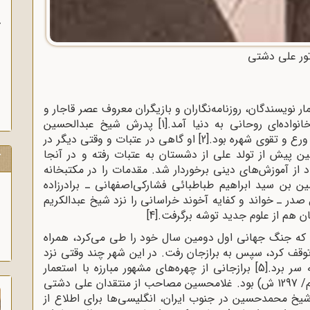
ب
ور علی دشتی
 نویسندگان، روزنامه‌نگاران و بازیگران معروف عصر قاجار و
[1]
پدرش شیخ عبدالحسین
رع و تقوی شهره بود.
[2]
او گاهی در عتبات و وقتی دیگر در
 پیش از تولد علی از دشستان به عتبات رفته و در آنجا
ک
از آموزش‌های دینی برخوردار شد. مقدمات را در مکتبخانه
 بن سید ابراهیم طباطبائی فشارکی‌اصفهانی ـ برادرزاده
صدر ـ خواند و کفایه آخوند خراسانی را نزد شیخ عبدالکریم
ن هم از علوم جدید توشه برگرفت.
[4]
1 م/ آبان 1295 ش، در حالی‌ که جنگ جهانی اول دومین سال خود را طی می‌کرد، همراه
 توقف کرد، سپس به برازجان رفت. در این شهر چند وقتی نزد
سر برد.
[5]
برازجانی از چهره‌های مشهور مبارزه با استعمار
انگلیس در جنوب ایران در جنگ جهانی اول (1918 م/ 1297 ش) بود. غلامحسین مصاحب از منتقدان علی دشتی
یخ محمدحسین در جنوب ایران، انگلیسی‌ها برای اطلاع از