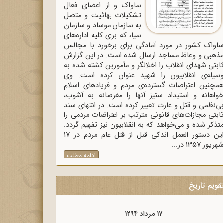
ساواک و از اعضای فعال
تشکیلات بهائیت و متصل
به سازمان موساد و سازمان
سیا، که برای کلیه اداره‌های
اواک‌ کشور در مورد آمادگی برای برخورد با مجالس
ذهبی و وعاظ مساجد ارسال شده است. در این گزارش
ابتی شهدای انقلاب را اخلالگر و مأمورین کشته شده به
سیله‌ی انقلابیون را شهید عنوان کرده است. وی
مچنین اعتراضات گسترده‌ی مردم و فریادهای اسلام
واهانه و استبداد ستیز آنها را مغرضانه به آشوب،
ی‌نظمی و قتل و غارت تعبیر کرده است. در انتهای سند
ابتی مجازات‌های قانونی مترتب بر اعتراضات مردمی را
تذکر شده و می‌خواهد که به انقلابیون نیز تفهیم گردد.
این دستور العمل اندکی قبل از قتل عام مردم در 17
هریور 1357 در...
ادامه مطلب
قویم تاریخ
17 مرداد 1298