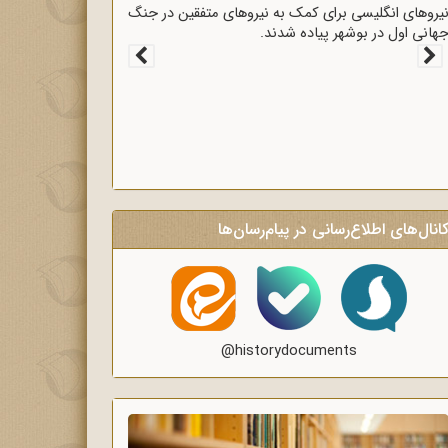
قرارداد 1919 که عملاً ایران را مستعمره انگلستان می‌کرد،
ه وسیله وثوق‌الدوله با انگلیسی‌ها امضا شد.
انال‌های اطلاع‌رسانی در پیام‌رسان‌ها
@historydocuments