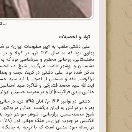
سنات
تولد و تحصیلات
علی دشتی ملقب به «پیر مطبوعات ایران» در شمار
پهلوی بود که به سال 1271 ش، در کربلا و در خانواده‌ای روحانی به دنیا آمد.
دشتستانی، روحانی محترم و سرشناسی بود که به و
دشستان و بوشهر اقامت می‌گزید. شیخ عبدالحسین
ساکن شده بود. علی دشتی در کربلا، نجف و بغداد 
فراگرفت. فقه و قسمتی از اصول را نزد سید حسین
آیت‌الله سید محمد فشارکی و شاگرد سید اسماعیل 
حائری یزدی فراگرفت
[3]
و در مدرسه حسینی ایرانیا
دشتی در نوامبر 916
پدر و برادرانش به ایران بازگشت. مدتی در بوشهر
شیخ محمدحسین برازجانی، شوهر خواهر خود به 
در رساله خود مدعی است که با توجه به جایگاه ش