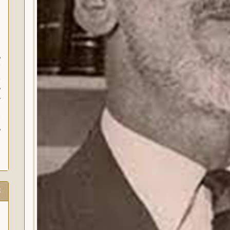
س
م
ث
و
ه
خ
ب
ث
م
ش
ت