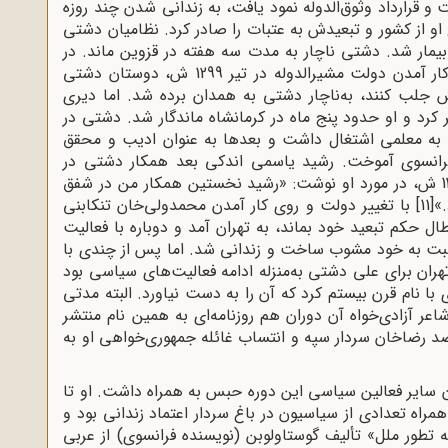
 و قرارداد وثوق‌الدوله نمود یافت، به زندانی شدن چند روزه
او از کشور و تبعیدش به عتبات را صادر کرد. نظامیان دشتی
و بیمار شد. دشتی ناچار به مدت سه هفته در قزوین ماند. در
این مدت دولت وثوق‌الدوله سقوط کرد و با روی کار آمدن دولت مشیرالدوله در تیر 1299 ش، دوستان دشتی
ش جلب کنند، به‌ناچار دشتی به همدان برده شد. اما دیری
کرد و او حدود پنج ماه در کرمانشاه ماندگار شد. دشتی در
 به معلمی اشتغال داشت و بعدها به‌ عنوان ادیب و محقق
فرانسوی آموخت. رشید یاسمی اندکی بعد همکار دشتی در
روزنامه شفق سرخ شد. دشتی بعدها در سال 1352 ش، در مورد او نوشت: «رشید نخستین همکار من در شفق
»
[11]
با تغییر دولت و روی کار آمدن محمدولی‌خان تنکابنی
ال حکم تبعید خود بماند، به تهران آمد و دوباره با فعالیت
بت به خود مشوب ساخت و زندانی شد. اما پس از چندی با
ران برای علی دشتی به‌منزله ادامه فعالیت‌های سیاسی بود
ی با نام قرن بیستم کرد که آن را به دست نیاورد. البته مدتی
، میرزاده عشقی؛ شاعر آزادی‌خواه آن دوران هم روزنامه‌ای به همین نام منتشر
 ضد رضاخان سردار سپه و انتساب غائله جمهوری‌خواهی او به
ای دشتی همچون سایر فعالین سیاسی این دوره حبس به همراه داشت. او تا
ائی به همراه تعدادی از سیاسیون در باغ سردار اعتماد زندانی بود و
تطور ملل» تألیف گوستاولوبن (نویسنده فرانسوی) از عربی