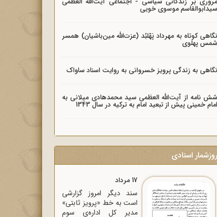
روری بر زندگانی سیاسی - اجتماعی آیت‌الله العظمی
یدابوالقاسم موسوی خویی
گاهی کوتاه به مهرداد پَهْلبُد (عزت‌الله مین‌باشیان) همسر
مس پهلوی
گاهی به زندگی پرویز خسروانی به روایت اسناد ساواک
ش نامه از آیت‌الله العظمی سید محمدهادی میلانی به
مام خمینی پیش از تبعید امام به ترکیه در سال 1343
وزشمار اسنادی
17 مرداد
سند دیگر امروز گزارشی
است به خط «پرویز ثابتی»
مدیر کل اداره‌ی سوم