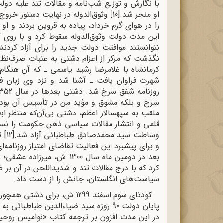
با نگارش و توزیع شب‌نامه و مقالات تند علیه دولت
او منجر شد.
[10]
وثوق‌الدوله در نهایت دستور خروج 
را در هوای گرم خرداد، پیاده به قزوین بردند و ا
نتوانستند موافقت دولت جدید را برای آزاد کردن
نگذشت که مرکز از اعزام دشتی به عتبات صرف‌نظر 
کرمانشاه با غلامرضا رشید یاسمی ـ که آن هنگام
شهرت فراوان یافت ـ آشنا شد و نزد وی زبان 
سرخ و بلکه مشوق و مؤید من در تأسیس آن بود.
ملقب به سپهسالار اعظم، دشتی بی‌آن‌که منتظر ابط
قلمی و انتشار مقالات سیاسی ذهن حکومت را نس
وساطت سید محمدصادق طباطبائی آزاد شد.
[12]
ته
و برای پیشبرد این فعالیت تقاضای امتیاز روزنامه‌ا
بعد در دومین ماه سال 1300 ش
کرد که با درج مقالات تند و شدیداللحن در آن بر
سیاست‌های انگلستان، جانش را از دست داد.
کودتای سوم اسفند 1299 ش، بر
پایان دولت 90 روزه سید ضیاءالدین طباطب
در این مدت افزون بر ترجمه کتاب «نوامیس روحیه 