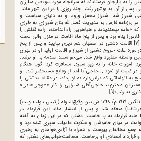
ی را به برازجان فرستادند که سرانجام مورد سوءظن مبارزان
پس‌ از آن به بوشهر رفت. چند روزی را در این شهر ماند.
هی شیراز شد. شیراز محمل ورود او به دنیای سیاست و
 در روزنامه فارس به مدیریت فضل‌الله بنان شیرازی به طرزی
که «عامه نپسندیدند و هیاهویی راه انداخته، اراده قتلش را
ی فارس) پناه برد و پس از پنج ماه اقامت در منزل والی تحت
[7]
اقامت دشتی در اصفهان هم دیری نپایید و پس از پنج
در مورد علت خروج دشتی از شیراز و اقامت اولیه او در تهران
ین واسطه مطرود واقع شد. می‌خواستند صدمه به او بزنند.
د. امورات خانه را به وی سپرد. مسافرت کرد. گویا هنگام
در غیبت او نمود... حاجی‌آقا آمد از وقایع مستحضر شد. او
به اتهاماتی که دراین‌باره به او زدند، در مقاله «دشتی را
«میزبان محترم»، حاجی‌آقای شیرازی را کار «هوچی‌هایی»
ری ندارند.»
[9]
یک سال پس از پایان جنگ جهانی اول، قرارداد ننگین 1919 م/ 1298 ش بین وثوق‌الدوله (رئیس دولت وقت)
تانیا) منعقد شد و پس از انتشار مفاد این قرارداد در
ا علیه قرارداد به پا خاست. دشتی که در این زمان به گفته
حوادث در میان خاموشی و سکوت عادیات سپری شده بود و
 جمع مخالفان پیوست و همراه با آزادی‌خواهان به رهبری
ه و قرارداد انعقادی او برخاست. مخالفت‌خوانی‌های دشتی که