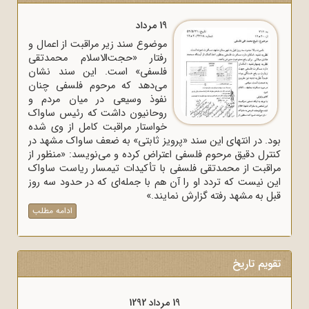
19 مرداد
موضوع سند زیر مراقبت از اعمال و
رفتار «حجت‌الاسلام محمدتقی
فلسفی» است. این سند نشان
می‌دهد که مرحوم فلسفی چنان
نفوذ وسیعی در میان مردم و
روحانیون داشت که رئیس ساواک
خواستار مراقبت کامل از وی شده
بود. در انتهای این سند «پرویز ثابتی» به ضعف ساواک مشهد در
کنترل دقیق مرحوم فلسفی اعتراض کرده و می‌نویسد: «منظور از
مراقبت از محمدتقی فلسفی با تأکیدات تیمسار ریاست ساواک
این نیست که تردد او را آن هم با جمله‌ای که در حدود سه روز
قبل به مشهد رفته گزارش نمایند.»
ادامه مطلب
تقویم تاریخ
19 مرداد 1294