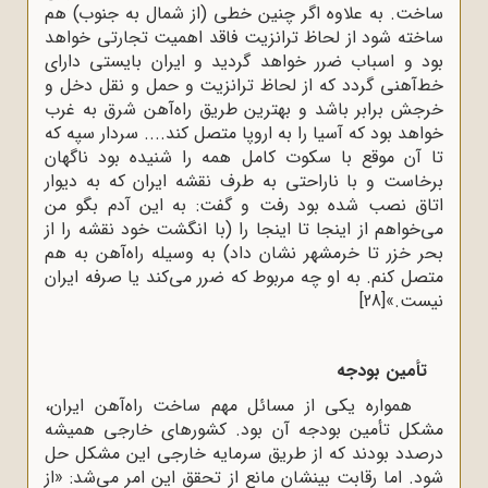
ساخت. به علاوه اگر چنین خطی (از شمال به جنوب) هم
ساخته شود از لحاظ ترانزیت فاقد اهمیت تجارتی خواهد
بود و اسباب ضرر خواهد گردید و ایران بایستی دارای
خط‌آهنی گردد که از لحاظ ترانزیت و حمل و نقل دخل و
خرجش برابر باشد و بهترین طریق راه‌آهن شرق به غرب
خواهد بود که آسیا را به اروپا متصل کند.... سردار سپه که
تا آن موقع با سکوت کامل همه را شنیده بود ناگهان
برخاست و با ناراحتی به طرف نقشه ایران که به دیوار
اتاق نصب شده بود رفت و گفت: به این آدم بگو من
می‌خواهم از اینجا تا اینجا را (با انگشت خود نقشه را از
بحر خزر تا خرمشهر نشان داد) به وسیله راه‌آهن به هم
متصل کنم. به او چه مربوط که ضرر می‌کند یا صرفه ایران
نیست.»
[28]
تأمین بودجه
همواره یکی از مسائل مهم ساخت راه‌آهن ایران،
مشکل تأمین بودجه آن بود. کشورهای خارجی همیشه
درصدد بودند که از طریق سرمایه خارجی این مشکل حل
شود. اما رقابت بینشان مانع از تحقق این امر می‌شد: «از