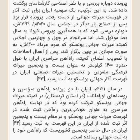
پرونده دوباره بررسی و با نظر اصلاحی کارشناسان برگشت
داده شد. به این ترتیب، یک سهمیه ایران برای ثبت آثار
در فهرست میراث جهانی از دست رفت. پرونده قرار بود
پس از اصلاح بار دیگر در اجلاس سال 2020م/ 1399ش،
دوباره بررسی شود که با همه‌گیری ویروس کرونا به سال
بعد موکول شد. اما سرانجام در چهل و چهارمین اجلاس
کمیته میراث جهانی یونسکو که سوم مرداد 1400ش، به
صورت مجازی در چین برگزار شد، پس از اعمال اصلاحات
با تصویب اعضای کمیته، راه‌آهن سراسری ایران با طول
حدود 1400 کیلومتر به عنوان بیست و پنجمین میراث
فرهنگی ملموس و نخستین میراث صنعتی ایران در
فهرست آثار جهانی یونسکو به ثبت رسید.
[43]
در سال 2021م، ایران با دو پرونده راه‌آهن سراسری و
روستاهای اورامانات (در استان کردستان) در کمیته میراث
جهانی یونسکو شرکت کرده بود که در نهایت راه‌آهن
سراسری به عنوان طولانی‌ترین راه‌آهن ثبت شده در
فهرست میراث جهانی یونسکو و در مقام بیست و پنجمین
اثر ثبت شده از ایران در این فهرست به ثبت رسید.
[44]
ایران در حال حاضر پنجمین کشوریست که راه‌آهن خود را
به ثبت جهانی رسانده است.