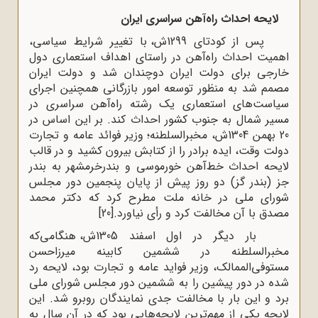
لایحه احداث راه‌آهن سراسری ایران
پس از کودتای 1299ش، با تغییر شرایط سیاسی،
اهمیت احداث راه‌آهن در راستای اهداف استعماری دول
خارجی برای دولت ایران دوچندان شد و دولت ایران
مصمم شد به منظور توسعه امور بازرگانی همچنین اجرای
سیاست‌های استعماری یک رشته راه‌آهن سراسری در
مسیر شمال به جنوب کشور احداث کند. بر این اساس در
20 بهمن 1304ش، مخبرالسلطنه؛ وزیر فوائد عامه و تجارت
دولت وقت، ایده برادر را از کتابش بیرون کشید و در قالب
لایحه احداث خط‌آهن خورموسی و بندرخرمشهر به بندر
جز (بندر گز) دو روز پیش از پایان پنجمین دور مجلس
شورای ملی در خانه ملت مطرح کرد که دکتر محمد
مصدق با آن مخالفت کرد و رأی نیاورد.
[20]
بار دیگر در اول اسفند 1305ش، هنگامی‌که
مخبرالسلطنه در ششمین کابینه میرزاحسن
مستوفی‌الممالک، وزیر فواید عامه و تجارت بود، لایحه رد
شده در دور پیشین را به ششمین دور مجلس شورای ملی
برد و این بار با مخالفت جدی نمایندگان روبرو شد. این
لایحه یکی از مهم‌ترین لایحه‌هایی بود که در آن سال به