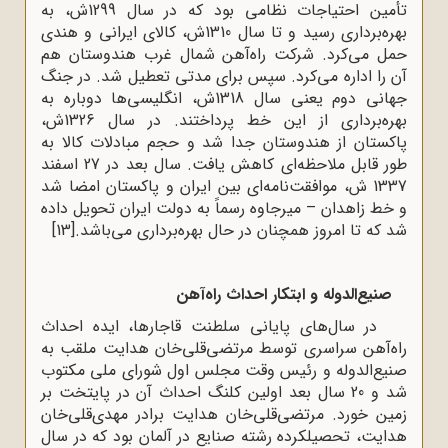
تأمین احتیاجات نظامی بود که در سال 1299ش، به
بهره‌برداری رسید و تا سال 1310ش، کالای ایرانی و هندی
حمل می‌کرد. شرکت راه‌آهن شمال غرب هندوستان هم
آن را اداره می‌کرد. سپس برای مدتی تعطیل شد. در جنگ
جهانی دوم یعنی سال 1318ش، انگلیسی‌ها دوباره به
بهره‌برداری از این خط پرداختند. در سال 1326ش،
پاکستان از هندوستان جدا شد و حجم مبادلات کالا به
طور قابل ملاحظه‌ای کاهش یافت. سال بعد در 27 اسفند
1337 ش، موافقت‌نامه‌ای بین ایران و پاکستان امضا شد
و خط زاهدان – میرجاوه رسماً به دولت ایران تحویل داده
شد که تا امروز همچنان در حال بهره‌برداری می‌باشد.
[13]
صنیع‌الدوله و ابتکار احداث راه‌آهن
در سال‌های پایانی سلطنت قاجارها، ایده‌ احداث
راه‌آهن سراسری توسط مرتضی‌قلی‌خان هدایت ملقب به
صنیع‌الدوله و رئیس وقت مجلس اول شورای ملی مکتوب
شد و 20 سال بعد اولین کلنگ احداث آن در پایتخت بر
زمین خورد. مرتضی‌قلی‌خان هدایت برادر مهدی‌قلی‌خان
هدایت، تحصیلکرده رشته صنایع در آلمان بود که در سال