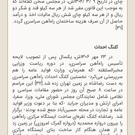
چای در تاریخ 9 /3 /1304ش، در مجلس سخن گفته‌اند که
به موجب این قانون مقرر شد از هر سه کیلو قند و شکر دو
ریال و از هر سه کیلو چای شش ریال مالیات اخذ و درآمد
حاصل از آن صرف هزینه ساختمان راه‌آهن سراسری گردد.
[31]
کلنگ احداث
در 23 مهر 1306ش، یکسال پس از تصویب لایحه
تأسیس راه‌آهن سراسری، در دوره ریاست وزرایی
مخبرالسلطنه -که همزمان، وزارت فواید عامه را هم
سرپرستی می‌کرد- نخستین کلنگ احداث راه‌آهن سراسری
به دست رضاشاه بر زمین تهران زده شد.
[32]
این مراسم
در ساعت 8 صبح آن روز در حضور مقامات سیاسی و
نظامی شامل نمایندگان مجلس شورای ملی، وزرا، سفرا،
امرای ارتش و مدیران جراید -که بنا بر دعوت وزیر فواید
عامه و تجارت در محله حسین‌آباد جمع شده بودند- برگزار
شد. رضاشاه کلنگ نقره‌ای ساخت ایستگاه مرکزی راه‌آهن
را بیرون دروازه محمدیه (دروازه گمرک امروزی) بر زمین زد
و از همان هنگام کار ساخت بنای ایستگاه مرکزی