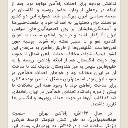
نداشتن بودجه برای احداث راه‌آهن مواجه بود. بعد از
اینکه در برهه‌ای از زمان، حضور روسیه و انگلستان در
صحنه سیاسی ایران پررنگ‌تر شد، همواره این دو کشور
توانستند برای دستیابی به اهداف خود با منفعت‌طلبی‌ها
و آینده‌نگری‌هایشان بر روی تصمیم‌گیری‌های سیاسی
ایران تأثیرگذار باشند و در مورد راه‌آهن مسبب به تعویق
افتادن، لغو و یا تغییر نقشه راه شوند. روسیه چون
نمی‌خواست انگلیسی‌ها از طریق راه‌آهن به مرزهای این
کشور نزدیک شوند، مخالف احداث ر‌آهن شمال تا جنوب
بود. دولت انگلستان هم از اینکه راه‌آهن، روسیه را به
خلیج‌فارس سپس به مرز هندوستان نزدیک کند با ساخت
آن در ایران مخالف بود و خواهان احداث خط‌آهن در
جنوب ایران بود. اما مهم‌ترین مشکل نداشتن بودجه کافی
برای ساخت راه‌آهن بود. با وجود همه این مشکلات تا
پیش از دوره رضاشاه تعدادی خط‌آهن در ایران راه‌اندازی
شد که اغلب آن‌ها در جهت اهداف روس‌ها و انگلیسی‌ها
کاربرد داشتند.
در سال 1262ش، راه‌آهن تهران - حضرت
عبدالعظیم(س)، به طول شش کیلومتر توسط شرکتی
بلژیکی ساخته شد و در 1266ش به بهره‌برداری رسید. این