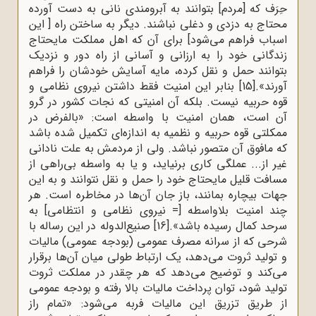
حِرَف که [مردم] بتوانند به آبرومندی نانی به دست آورده
محتاج به دزدی و دغلی نباشند. دیگر به ساختن راه [ این
اسباب فراهم می‌شود] برای آن که اهل مملکت مایحتاج
زندگانی خود را به ارزانی و آسانی از راه دور و نزدیک
بتوانند حمل و نقل کرده، مایه آسایش خودشان را فراهم
آورند».
[15]
بنابر این امنیت فقط داشتن نیروی نظامی و
قوه حربیه نیست. بلکه آن امنیتی که نجات کشور در گرو
آن است، همان امنیت با واسطه است: «بالفرض در
ممکلتی قوه حربیه و نظمیه به اندازه‌ای تکمیل شده باشد
که مافوق آن متصور نباشد. ولی از مردمش به علت نادانی
غیر از... عملگی کاری برنیاید، و یا به واسطه بی‌راهی از
مسافت قلیل مایحتاج خود را حمل و نقل نتوانند و به این
جهات بیچاره بمانند، باز جان آن‌ها در مخاطره است. هر
چند امنیت بلاواسطه [= نیروی نظامی و انتظامی] به
سرحد کمال رسیده باشد».
[16]
صنیع‌الدوله در این رساله با
شرحی که از سرانه مصرف عمومی (بودجه عمومی) مالیات
و تولید ثروت می‌دهد، یک ارتباط طولی میان آن‌ها برقرار
می‌کند و توضیح می‌دهد که هر چقدر در مملکت ثروت
تولید شود، توان پرداخت مالیات بالا رفته و بودجه عمومی
از طریق تزریق این مالیات فربه می‌شود: «تمام راز