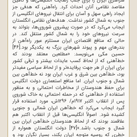
سراسری ایران را برای جلب رضایت انگلیسی‌ها و تأمین
مقاصد نظامی آنان احداث کرد. راه‌آهنی که هدفی جز
ایجاد راهی سهل و آسان برای انتقال نیروهای انگلیسی از
جنوب به شمال کشور نداشت. هدف‌های نظامی انگلستان
ایجاب می‌کرد که در صورت پیشروی شوروی‌ها، بتواند به
سرعت نیروهای خود را به شمال کشور منتقل کند. در
حالی که منافع اقتصادی ایران مستلزم عبور راه‌آهن از
بندرهای مهم و پیوند شهرهای بزرگ به یکدیگر بود.
[46]
حسین مکی می‌نویسد: «مطلعین معتقد بودند که
خط‌آهنی که از لحاظ کسب عایدات بیشتر و ترقی کشور
برای ایران از هر جهت پرفایده‌تر و از لحاظ سیاسی مفیدتر
بود، خط‌آهن بین شرق و غرب ایران بود نه خط‌آهن بین
شمال و جنوب ایران. اما منافع استعماری دولت انگلیس
برای حفظ هندوستان از مخاطرات احتمالی و به منظور
استفاده از خط‌آهنی که در حمله احتمالی به خاک شوروی
پس از انقلاب اکتبر 1917م/ 1296ش، مورد استفاده قرار
گیرد ایجاب می‌کرد که خط‌آهن ایران شمالی و جنوبی
کشیده شود. اصولاً انگلیسی‌ها قبل از انقلاب اکتبر هم
علاقمند بودند که از لحاظ هندوستان خط‌آهن ایران بین
شمال و جنوب باشد.»
[47]
دولت انگلستان همواره از
خطری که روسیه متوجه ایران بکند، بسیار نگران بود و