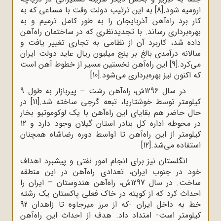
ارومیه شود.
[8]
به این ترتیب دولت وقت با مساعی که به
کار برد راه‌آهن آذربایجان را به طور کامل ترمیم و به
بهره‌برداری رساند. با تجدیدنظری که در ساختمان راه‌آهن
داده شد، کاربرد آن از نظامی به تجاری تغییر یافت و
سالانه درآمدی بالغ بر پنج میلیون ریال عاید دولت ایران
می‌کرد.
[9]
این راه‌آهن نخستین مسیر از خطوط آهن است
که اکنون نیز بهره‌برداری می‌شود.
[10]
در سال 1296ش، راه‌آهن رشت – پیربازار به طول 9
کیلومتر توسط خوشتاریا، تبعه گرجی ساخته شد.
[11]
در
حال حاضر هم بقایای این راه‌آهن با یک لوکوموتیو بخار
در محوطه اداره کل بنادر استان گیلان وجود دارد و 12
کیلومتر از این راه‌آهن تا اواسط دوره رضاشاه همچنان
استفاده می‌شد.
[12]
انگلستان نیز برای انجام امور نفتی و پیشبرد اهداف
خود در جنوب ایران، تعدادی راه‌آهن در این منطقه
ساخت. در سال 1297ش، راه‌آهن هندوستان – ایران را
احداث کرد که از کویته در خاک فعلی پاکستان یک رشته
خط به داخل ایران -که از مرز میرجاوه تا زاهدان 92
کیلومتر است- امتداد داد. هدف از احداث این راه‌آهن