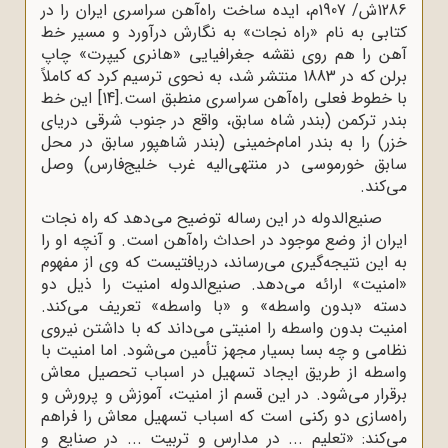
1286ش/ 1907م، ایده ساخت راه‌آهن سراسری ایران را در
کتابی به نام «راه نجات» به نگارش درآورد و مسیر خط‌
آهن را هم روی نقشه جغرافیایی «هانری کیپرت» چاپ
برلن که در 1883 منتشر شد، به نحوی ترسیم کرد که کاملاً
با خطوط فعلی راه‌آهن سراسری منطبق است.
[14]
این خط
بندر ترکمن (بندر شاه سابق، واقع در جنوب شرقی دریای
خزر) را به بندر امام‌خمینی (بندر شاهپور سابق در محل
سابق خورموسی در منتهی‌الیه غرب خلیج‌فارس) وصل
می‌کند.
صنیع‌الدوله در این رساله توضیح می‌دهد که راه نجات
ایران از وضع موجود در احداث راه‌آهن است. و آنچه او را
به این نتیجه‌گیری می‌رساند، دریافتیست که وی از مفهوم
«امنیت» ارائه می‌دهد. صنیع‌الدوله امنیت را ذیل دو
دسته «بدون واسطه» و «با واسطه» تعریف می‌کند.
امنیت بدون واسطه را امنیتی می‌داند که با داشتن نیروی
نظامی و چه بسا بسیار مجهز تأمین می‌شود. اما امنیت با
واسطه از طریق ایجاد تسهیل در اسباب تحصیل معاش
برقرار می‌شود. در این قسم از امنیت، آموزش و پرورش و
راه‌سازی دو رکنی است که اسباب تسهیل معاش را فراهم
می‌کند: «تعلیم ... در مدارس و تربیت ... در صنایع و