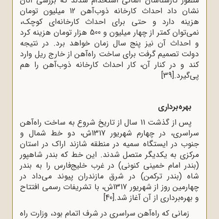
منظور کارشناسان آلمانی استخدام شدند که بررسی آنان
نشان داد احداث کارخانه ذوب‌آهن 12 میلیون تومان
هزینه دارد و حتی برای احداث کارخانه‌ای کوچک،
نمی‌توان کمتر از چهار میلیون و 500 هزار تومان هزینه کرد
و احداث آن نیز پنج سال زمان خواهد برد. در نتیجه
دولت تصمیم گرفت برای ساخت راه‌آهن از خارج ریل وارد
کند و در کنار آن، کار احداث کارخانه ذوب‌آهن را هم
پی‌گیرد.
[39]
بهره‌برداری
پس از گذشت 11 سال از تاریخ شروع به ساخت راه‌آهن
سراسری، در چهارم شهریور 1317ش، دو خط شمال و
جنوب در ایستگاه سمیه در منطقه شازند اراک در استان
مرکزی به یکدیگر متصل شدند. این خط که بندر شاهپور
(بندر امام خمینی کنونی) در غرب خلیج‌فارس را به بندر
شاه (بندر ترکمن) در شرق مازندران پیوند می‌داد در
چهارمین روز از شهریور 1317ش، با تشریفات رسمی افتتاح
و بهره‌برداری از آن آغاز شد.
[40]
زمانی که راه‌آهن سراسری در شرف اتمام بود، وزارت راه