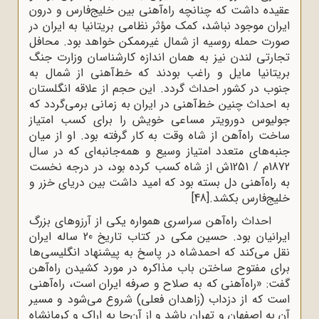
عقیده داشت که چنانچه راه‌آهنی بین خلیج‌فارس و درون
ایران موجود نباشد، کمک مؤثر نظامی بریتانیا به ایران در
صورت حمله روسیه از شمال غیرممکن خواهد بود. محافل
تجارتی لندن نیز به همان اندازه کارشناسان وزارت جنگ
بریتانیا مایل و راغب بودند که خط‌آهنی از شمال به
جنوب در کشور احداث گردد. این حجم از علاقه انگلستان
به احداث چنین خط‌آهنی در ایران به زمانی برمی‌گردد که
جولیوس دورویتر مساعی خویش را برای کسب امتیاز
ساخت راه‌آهن از شاه وقت به کار گرفته بود. او از میان
جنبه‌های متعدد امتیاز وسیع و همه‌جانبه‌ای که در سال
1872م / 1251ش از شاه کسب کرده بود، در درجه نخست
به راه‌آهنی دل بسته بود که امید داشت بین دریای خزر و
خلیج‌فارس بکشد.
[48]
احداث راه‌آهن سراسری همواره یکی از آرزوهای بزرگ
ایرانیان بود. حسین مکی در کتاب تاریخ 20 ساله ایران
نقل می‌کند که احمدشاه در پاسخ به پیشنهاد انگلیسی‌ها
برای مفتوح ساختن باب مذاکره در مورد کشیدن راه‌آهن
گفت: «راه‌آهنی که به صلاح و صرفه ایران است، راه‌آهنی
است که از دزداب (زاهدان فعلی) شروع می‌شود و مسیر
آن به اصفهان و تهران باشد و از آن‌جا به اراک و کرمانشاه