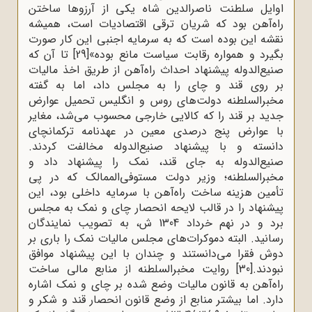
اوایل سلطنت ناصرالدین شاه یکی از آرزوها ساختن
راه‌آهن بود که شریان ترقی اقتصادیات است، همیشه
نقشه این بوده است که به سرمایه اجنبی این کار صورت
بگیرد و همواره رقابت سیاست مانع بوده»
[29]
تا آن ‌که
صنیع‌الدوله پیشنهاد احداث راه‌آهن از طریق اخذ مالیات
بر روی قند و چای را به مجلس داد، اما به گفته
مخبرالسلطنه دولت‌های روس و انگلیس تحمیل عوارض
جدید بر قند را که کالایی خارجی محسوب می‌شد، مغایر
با عوارض پنج درصدی معین در عهدنامه ترکمانچای
دانسته و با پیشنهاد صنیع‌الدوله مخالفت کردند.
صنیع‌الدوله به جای قند، نمک را پیشنهاد داد و
مخبرالسلطنه؛ وزیر دولت مستوفی‌الممالک که در پی
تأمین هزینه ساخت راه‌آهن با سرمایه داخلی بود، این
پیشنهاد را در قالب لایحه انحصار چای و نمک به مجلس
برد و در نهم خرداد 1304 ش، به تصویب نمایندگان
رسانید. البته دموکرات‌های مجلس مالیات نمک را باری بر
دوش فقرا می‌دانستند و چندان با این پیشنهاد موافق
نبودند.
[30]
روایت مخبرالسلطنه از منابع مالی ساخت
راه‌آهن به قانون مالیات وضع شده بر چای و نمک اشاره
دارد. اما بیشتر منابع از وضع قانون انحصار قند و شکر و