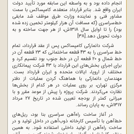
انجام داده بود و به واسطه این سابقه مورد تأیید دولت
ایران واقع شد. بنابر قرارداد منعقده، کامپساکس با سمت
مشاور فنی و نماینده وزارت طرق موظف شد مابقی
خط‌سراسری (که مسافت آن هزار کیلومتر تخمین زده شده
بود) را تا اوایل سال 1318ش، از هر جهت ساخته و به
دولت تحویل دهد.
[38]
شرکت دانمارکی کامپساکس پس از عقد قرارداد، تمام
خط سراسری را به 43 قطعه ساختمانی که 23 قطعه آن در
خط شمال و 20 قطعه آن در خط جنوب بود تقسیم کرد و
برای اجرای بخش‌های این قرارداد با 43 شرکت پیمانکاری
مختلف از اروپا، ایالات متحده و ایران قرارداد بست.
مهندسان دانمارکی با هماهنگ کردن عملیات از دفتر
مرکزی تهران، بر روی عملیات در هر کدام از بخش‌ها
نظارت می‌کردند. شرکت پروژه را پیش از موعد مقرر و با
میزانی کمتر از بودجه تعیین شده در تاریخ 27 مرداد
1317ش، به پایان رساند.
در آغاز ساخت راه‌آهن سراسری بنا بود، ریل‌های
خط‌آهن با تأسیس کارخانه ذوب‌آهن در داخل تولید و در
ساخت راه‌آهن از تولید داخلی استفاده شود. به همین