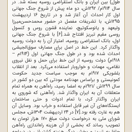
طول) بین ایران و بانک استقراضی روسیه بسته شد. در
سال 1914م/ 1292ش، دو ماه پیش از شروع جنگ جهانی
اول کار احداث آن آغاز شد و در تاریخ 16 اردیبهشت
1295ش، با تشریفات مفصل در حضور محمدحسن‌میرزا
ولیعهد و یانوسکوتیچ، نماینده قشون روس و کنسول
روسی مقیم تبریز افتتاح شد.
[6]
با شروع جنگ جهانی
اول، بانک استقراضی روسیه، امتیاز آن را به دولت روسیه
واگذار کرد. این خط در اصل برای مصارف سوق‌الجیشی
احداث شده بود و در طول جنگ جهانی اول (1914م –
1918م) دولت روسیه از این خط برای حمل و نقل نیروی
نظامی، مهمات و خواروبار استفاده می‌کرد. بعد از انقلاب
بلشویکی 1917م به موجب سیاست جدید حکومت
کمونیستی و براساس عهدنامه مودتی که بین دو کشور در
سال 1299ش /1921م به امضا رسید، راه‌آهن به همراه تمام
متعلقات آن به ایران واگذار شد. راه‌آهنی که شوروی به
ایران واگذار کرد، با تمام ادوات و حتی ساختمان
ایستگاه‌های آن غیر قابل استفاده و خراب بود. وسایل آن
هم به غارت رفته بود.
[7]
در 24 اردیبهشت 1304ش، مجلس
شورای ملی به درخواست دولت مبلغ 170 هزار تومان به
تصویب رساند که بخشی از آن هزینه راه‌اندازی راه‌آهن
جلفا به تبریز و بخش دیگر هزینه کشتیرانی در دریاچه