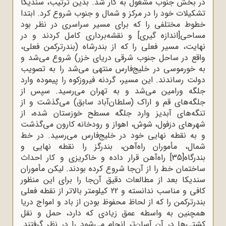
در بخش جنوب مشغول به کار شد. بدین ترتیب، سندیکا
تشکیلات خود را در مرکز و شمال و جنوب شروع کرد. ابتدا
خطوط مختلفی را که برای مسیر سراسری در نظر بود
مساحی[اندازه ‌گیری] و نقشه‌برداری کامل کردند و در
نهایت، مسیر فعلی را که از بندرشاه (بندرترکمن فعلی،
واقع در ساحل جنوب شرقی دریای خزر) شروع می‌شد و
به خورموسی در خلیج‌فارس منتهی می‌شد را به تصویب
دولت رساندند. این مسیر، گردنه فیروزکوه را پیموده وارد
جلگه ورامین می‌شد و به تهران می‌رسید. سپس از
جلگه‌های قم و اراک (سلطان‌آباد سابق) می‌گذشت و از
تنگه‌های آبدیز وارد جلگه مسطح خوزستان شده، از
شهرهای دزفول، شوش، اهواز و رودخانه کارون می‌‌گذشت
و به نقطه نهایی خود در خلیج‌فارس می‌رسید. در خط
شمال، مأموران راه‌آهن، بندرگز را نقطه نهایی و
بندرگاه
[35]
راه‌آهن قرار داده و خاکریزی و کار احداث
ساختمان خط را از آن‌جا شروع کرده بودند. لیکن مأموران
سندیکا بعد از مطالعات دقیق آن‌جا را برای این منظور
کافی و مناسب ندانسته و 22 کیلومتر بالاتر از نقطه فعلی
بندرترکمن را که از لحاظ محفوظ بودن از باد و امواج دریا
همچنین به واسطه عمق زیادی که دارد، حمل و نقل
کشتی‌ها در آن آسان‌تر انجام می‌شود را در نظر گرفتند.