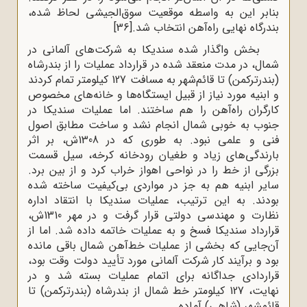
بنابر این به واسطه موقعیت سوق‌الجیشی لحاظ شده،
بندرگاه نهایی راه‌آهن انتخاب شد.
[36]
بخش واگذار شده سندیکا به شرکت‌های آلمانی در
شمال، در مدت منعقد شده در قرارداد عملیات را از بندرشاه
(بندرترکمن) تا قائم‌شهر به مسافت 127 کیلومتر تمام کردند
و ابنیه مورد نیاز از قبیل ایستگاه‌ها و خانه‌های مخصوص
کارگران راه‌آهن را هم ساختند. اما عملیات سندیکا در
جنوب به خوبی شمال انجام نشد و ساخت مطابق اصول
فنی و علمی نبود. به طوری که در 1308ش، بر اثر
بارندگی‌های زیاد و طغیان رودخانه کرخه، سیل قسمت
بزرگی از خط را در نواحی اهواز خراب کرد و از بین برد.
سایر ابنیه هم به جز در مواردی بی‌کیفیت ساخته شده
بودند. به این ترتیب، عملیات سندیکا با انتقاد اداره
نظارت و مهندسی دولتی قرار گرفت و در مهر 1310ش،
قرارداد سندیکا فسخ و به عملیات خاتمه داده شد. اما از
آن‌جایی که بخشی از عملیات خط‌آهن شمال باقی مانده
بود و برآیند کار شرکت آلمانی مورد تأیید دولت وقت بود،
قراردادی جداگانه برای اتمام عملیات بسته شد و در
نهایت، 127 کیلومتر خط شمال از بندرشاه (بندرترکمن) تا
قائمشهر (شاهی) آماده