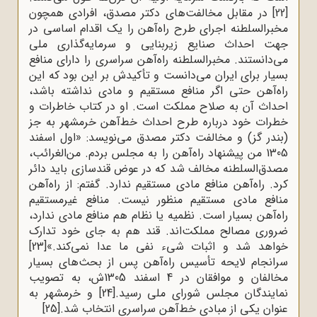
[22]
در مقابل مخالفت‌های دکتر مصدق، افرادی همچون
مخبرالسلطنه اجرای طرح راه‌آهن را یک اقدام اساسی در
جهت احداث صنایع زیربنایی و سرمایه‌گذاری ملی
می‌دانستند. مخبرالسلطنه راه‌آهن سراسری را دارای منافع
بسیار برای ایران می‌دانست و تأکیدش بر این بود که این
راه‌آهن حتی اگر منافع مستقیم و مادی نداشته باشد،
احداث آن به صلاح مملکت است. او در کتاب خاطرات و
خطرات خود درباره طرح احداث خط‌آهن خرمشهر به جز
(بندر گز) و مخالفت دکتر مصدق می‌نویسد: «اول اسفند
1305 من پیشنهاد راه‌آهن را به مجلس بردم. من‌الغرائب،
مصدق‌السلطنه مخالف شد که در عوض قندسازی باید دائر
کرد. راه‌آهن منافع مادی مستقیم ندارد. گفتم: از راه‌آهن
منافع مادی مستقیم منظور نیست. منافع غیرمستقیم
راه‌آهن بسیار است. نظمیه یا نظام هم منافع مادی ندارد،
ضروری مصالح مملکت‌اند. قند هم به جای خود تدارک
خواهد شد و اثبات شیء نفی ما عدا نمی‌کند.»
[23]
سرانجام لایحه تأسیس راه‌آهن پس از بحث‌های بسیار
مخالفان و موافقان در 4 اسفند 1305ش، به تصویب
نمایندگان مجلس شورای ملی رسید.
[24]
و خرمشهر به
عنوان یکی از مبادی خط‌آهن سراسری انتخاب شد.
[25]