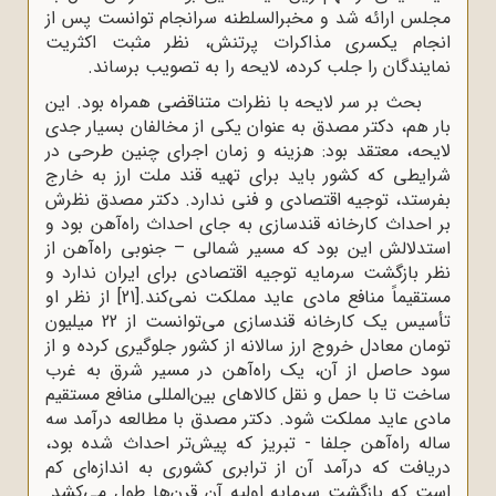
مجلس ارائه شد و مخبرالسلطنه سرانجام توانست پس از
انجام یکسری مذاکرات پرتنش، نظر مثبت اکثریت
نمایندگان را جلب کرده، لایحه را به تصویب برساند.
بحث بر سر لایحه با نظرات متناقضی همراه بود. این
بار هم، دکتر مصدق به عنوان یکی از مخالفان بسیار جدی
لایحه، معتقد بود: هزینه و زمان اجرای چنین طرحی در
شرایطی که کشور باید برای تهیه قند ملت ارز به خارج
بفرستد، توجیه اقتصادی و فنی ندارد. دکتر مصدق نظرش
بر احداث کارخانه قندسازی به جای احداث راه‌آهن بود و
استدلالش این بود که مسیر شمالی – جنوبی راه‌آهن از
نظر بازگشت سرمایه توجیه اقتصادی برای ایران ندارد و
مستقیماً منافع مادی عاید مملکت نمی‌کند.
[21]
از نظر او
تأسیس یک کارخانه قندسازی می‌توانست از 22 میلیون
تومان معادل خروج ارز سالانه از کشور جلوگیری کرده و از
سود حاصل از آن، یک راه‌آهن در مسیر شرق به غرب
ساخت تا با حمل و نقل کالاهای بین‌المللی منافع مستقیم
مادی عاید مملکت شود. دکتر مصدق با مطالعه درآمد سه
ساله راه‌آهن جلفا - تبریز که پیش‌تر احداث شده بود،
دریافت که درآمد آن از ترابری کشوری به اندازه‌ای کم
است که بازگشت سرمایه اولیه آن قرن‌ها طول می‌کشد.