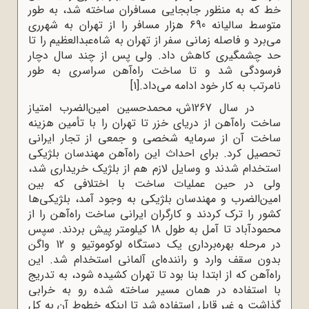
خط که به منظور جابجایی مسافران ساخته شد، به طور
متوسط سالیانه 690 هزار مسافر را از تهران به شهرری
می‌برد و فاصله زمانی سفر از تهران به شاه‌عبدالعظیم را تا
حد چشمگیری کاهش داد. ولی پس از چند سال دچار
فرسودگی شد و تا ساخت راه‌آهن سراسری به طور
نامرتب به کار خود ادامه می‌داد.
[1]
در سال 1267ش، محمدحسین امین‌الضرب امتیاز
ساخت راه‌آهن از دریای خزر تا تهران را با تأمین هزینه
ساخت آن از سرمایه شخصی و جمعی از تجار ایرانی
تحصیل کرد. برای احداث این راه‌آهن مهندسان بلژیکی
استخدام شدند و وسایل لازم هم از بلژیک خریداری شد،
ولی در حین عملیات ساخت با اختلافی که بین
امین‌الضرب و مهندسان بلژیکی به وجود آمد، بلژیکی‌ها
کشور را ترک کردند و کارگران ایرانی ساخت راه‌آهن را از
محمود‌آباد تا آمل به طول 18 کیلومتر پیش بردند. سپس
در مرحله بهره‌برداری یک دستگاه لوکوموتیو و 12 واگن
بدون سقف وارد و راننده‌ای آلمانی استخدام شد. این
راه‌آهن که از ابتدا بنا بود تا تهران کشیده شود، به تدریج
با استفاده در همان مسیر ساخته شده رو به خرابی
گذاشت و غیر قابل استفاده شد تا اینکه خطوط آن به کل