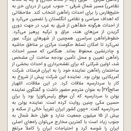
نظامی) مسیر شمال شرقی – جنوب غربی از دریای خزر به
خلیج‌فارس را برای احداث راه‌آهن انتخاب کند. ملاحظاتی
که اهداف سیاسی و نظامی انگلستان را تضمین می‌کرد و
از احداث هرگونه خط‌آهن از شرق به غرب در جهت دوری
گزیدن از مرزهای هند، عراق و ترکیه پرهیز می‌کرد.
خطوط‌راه‌آهن سراسری همچنین از شهرهای بزرگ عبور
نمی‌کرد تا امکان تسلط حکومت مرکزی بر مناطق حاشیه
و چادرنشین محفوظ بماند. هنگامی که مسیر احداث
راه‌آهن تعیین و محل تأمین بودجه ساخت آن مشخص
شد، اولین شرکتی که برای نقشه‌برداری و احداث بخشی از
ساختمان راه‌آهن نماینده خود را به ایران فرستاد، شرکت
آمریکایی یولن بود. نماینده این شرکت پیش از شروع به
کار با سردارسپه ملاقات کرد. در این ملاقات، اللهیار
صالح
[27]
به عنوان مترجم حضور داشت و گفتگوی نماینده
یولن با سردارسپه که آن موقع رئیس‌الوزرا بود را برای
حسین مکی چنین روایت کرده است: نماینده یولن به
سردارسپه گفت: «چون کشور ایران تقریباً خالی از سکنه و
بیش از 15 میلیون جمعیت ندارد و طول خط شمال به
جنوب زیاد است با کمترین مخارج می‌توان راه‌های اصلی
ایران را شوسه کرد و احتیاجات ایران را کاملاً مرتفع