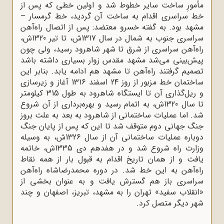
مأمورِ ساخت سایر خطوط شد و اولین خطی که پس از
خط سراسری اقدام به ساخت آن گردید، خط گرمسار –
مشهد بود. به گفته خسرو معتضد: پس از اتصال راه‌آهن
سراسری جنوب به شمال در سال 1317ش، تا تیر 1320ش،
راه‌آهن سراسری از شرق تا شهر شاهرود رسید، ولی چون
پیش‌بینی می‌شد مشهد مقدس زوار بسیاری داشته باشد
تصمیم گرفتند راه‌آهن تا مشهد هم ادامه یابد. بنابر این
ساختمان خط مزبور از روز 24 اسفند 1316 آغاز و زیرسازی
و ریل‌گذاری آن تا ایستگاه شاهرود به طول 315 کیلومتر
تا سال 1320ش، به اتمام رسید و بهره‌برداری از آن شروع
شد. اما عملیات ساختمانی از شاهرود به بعد به علت بروز
جنگ جهانی دوم متوقف شد تا این که پس از پایان جنگ
دوباره عملیات ساختمانی آن از سال 1326ش، به وسیله
وزارت راه شروع شد و در هفدهم دی 1335ش، خاتمه
یافت و از همان تاریخ اقدام به قبول بار از همه نقاط
راه‌آهن به این خط شد. در دوره محمدرضاشاه راه‌آهن
سراسری باز هم گسترش یافت و به عنوان بخشی از
«انقلاب سفید» تهران را به مشهد، تبریز، اصفهان و چند
شهر دیگر متصل کرد.