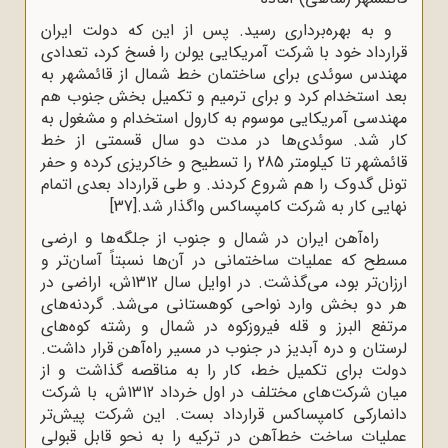
و به بهره‌برداری رسید. پس از این که دولت ایران
قرارداد خود با شرکت آمریکایی یولن را فسخ کرد، تعدادی
مهندس سوئدی برای ساختمان خط شمال از قائمشهر به
بعد استخدام کرد و برای ترمیم و تکمیل بخش جنوب هم
مهندسی آمریکایی موسوم به کارول استخدام و مشغول به
کار شد. سوئدی‌ها در مدت دو سال قسمتی از خط
قائمشهر تا کیلومتر 285 را تسطیح و خاکریزی کرده و حفر
تونل گدوک را هم شروع کردند. و طی قرارداد بعدی اتمام
نهایی کار به شرکت کامپساکس واگذار شد.
[37]
راه‌آهن ایران در شمال و جنوب از جلگه‌ها و ارضی
مسطح که عملیات ساختمانی در آن‌ها نسبتاً آسان‌تر و
ارزان‌تر بود، می‌گذشت. در اوایل سال 1312ش، اراضی در
هر دو بخش وارد نواحی کوهستانی می‌شد. گردنه‌های
مرتفع البرز و قله فیروزکوه در شمال و رشته کوه‌های
لرستان و دره آبدیز در جنوب در مسیر راه‌آهن قرار داشت.
دولت برای تکمیل خط، کار را به مناقصه گذاشت و از
میان شرکت‌های مختلف در اول خرداد 1312ش، با شرکت
دانمارکی کامپساکس قرارداد بست. این شرکت پیش‌تر
عملیات ساخت خط‌آهن در ترکیه را به نحو قابل قبولی