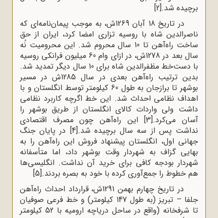
برچیده شد.
[2]
در تاریخ 18 آبان 1269ش، به موجب پیمان‌نامه‌ای که
ناصرالدین شاه با روسیه تزاری امضا کرد، ایران از حق
ساخت راه‌آهن تا 10 سال محروم شد. این محرومیت نُه
سال بعد در 1278ش، در ازای وام 60 میلیون فرانکی روسیه
با دست‌خط مظفرالدین شاه برای 10 سال دیگر تمدید شد.
بدین ترتیب راه‌آهن بعدی در سال 1285ش در مسیر
بوشهر تا برازجان به طول 60 کیلومتر توسط انگلستان و با
اهداف نظامی احداث شد. این خط اگرچه کاربرد نظامی
داشت ولی واردات کالای انگلستان از طریق بوشهر را
آسان می‌کرد.
[3]
این راه‌آهن چون مصرف اقتصادی
نداشت پس از سه سال برچیده شد.
[4]
در پایان جنگ
جهانی اول، انگلستان پیشنهاد فروش این راه‌آهن را به
بهایی گزاف به شهردار وقت بوشهر داد، اما متأسفانه
شهردار بودجه کافی برای خرید آن نداشت. انگلیسی‌ها
هم خطوط را جمع‌آوری کرده با خود به بصره بردند.
[5]
در تاریخ چهارم بهمن 1291ش، قرارداد احداث راه‌آهن
جلفا – تبریز (به طول 147 کیلومتر) و خط فرعی صوفیان
تا شرفخانه (واقع در ساحل دریاچه ارومیه با 52 کیلومتر