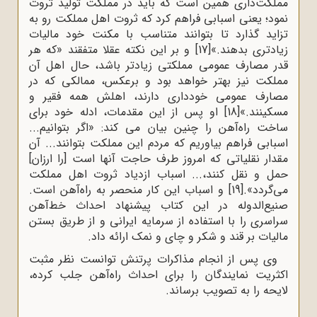
مملکت‌داری همین است که باید در مملکت تولید ثروت
نمود؛ یعنی اسبابی فراهم کرد که ثروت اهل مملکت رو به
تزاید گذارد تا بتوانند متناسب با مکنت خود مالیات
زیادتری بدهند.»
[17]
و بر این نکته عقلا متفقند «که هر
قدر مصارف عمومی مملکتی زیادتر باشد، حال اهل آن
مملکت نیز بهتر خواهد بود و برعکس، ممالکی که در
مصارف عمومی خودداری دارند، اهلش همه فقیر و
مسکینند.»
[18]
او پس از این مقدمات، ادله خود برای
ساخت راه‌آهن را چنین بیان می کند: «اگر بتوانیم...
اسبابی فراهم بیاوریم که مردم این مملکت بتوانند... آن
مقدار نقلیاتی که امروز طرف حاجت آنها است [را ارزان]
حمل و نقل کنند،... اسباب ازدیاد ثروت اهل مملکت
می‌گردد».
[19]
و اسباب این کار منحصر به راه‌آهن است.
صنیع‌الدوله در این کتاب پیشنهاد احداث خط‌آهن
سراسری را با استفاده از سرمایه ایرانی و از طریق بستن
مالیات بر قند و شکر و چای و نمک ارائه داد.
وی پس از انجام مذاکرات پرتنش توانست نظر مثبت
اکثریت نمایندگان را برای احداث راه‌آهن جلب کرده،
لایحه را به تصویب برساند.