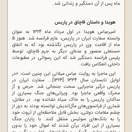
ماه پس از آن دستگیر و زندانى شد.
هویدا و داستان قاچاق در پاریس
امیرعباس هویدا در اول مرداد ماه 1324 به عنوان
وابسته سفارت ایران در پاریس، عازم فرانسه شد. هنوز 5
ماه از اقامت وى در پاریس نگذشته بود که به اتفاق
حسنعلى منصور و عده‌اى دیگر به جرم قاچاق، توسط
پلیس فرانسه دستگیر شد که این رسوائى در مطبوعات
داخلى انعکاس یافت.
این ماجرا به روایت عباس میلانى این چنین است: «در
اوایل تابستان سال 1334 [1324]... سفارت ایران در
پاریس درگیر ماجرایى سخت جنجالى شد. حرص و آز
محرک واقعى ماجرا بود. ویرانى‌هاى جنگ بسیارى از
ساکنان پاریس را به خاک سیاه نشانده بود. در مقابل،
شمارى از فرانسوى‌هاى مآل‌اندیش توانسته بودند به دور از
چشم مقامات دولتى، بخش قابل ملاحظه‌اى از ثروت خود
را به بانک‌هاى سوئیس منتقل کنند. با پایان جنگ
بسیارى از این افراد برآن شدند که اموال خود را بدون
پرداخت عوارض گمرکى و مالیات‌هاى اغلب سنگین به