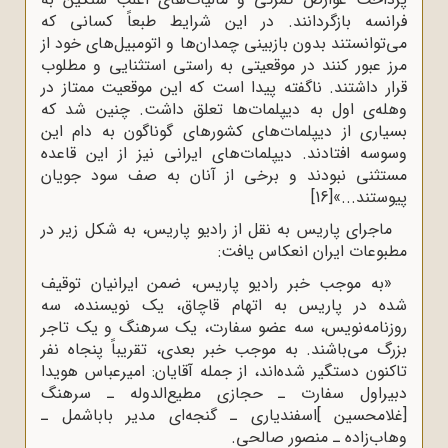
فرانسه بازگردانند. در این شرایط طبعاً کسانى که
مى‌توانستند بدون بازبینى چمدان‌ها و اتومبیل‌هاى خود از
مرز عبور کنند در موقعیتى به راستى استثنایى و مطلوب
قرار داشتند. ناگفته پیدا است که این موقعیت ممتاز در
وهله‌ى اول به دیپلمات‌ها تعلق داشت. چنین شد که
بسیارى از دیپلمات‌هاى کشورهاى گوناگون به دام این
وسوسه افتادند. دیپلمات‌هاى ایرانى نیز از این قاعده
مستثنى نبودند و برخى از آنان به صف سود جویان
پیوستند...»
[16]
ماجراى پاریس به نقل از رادیو پاریس، به شکل زیر در
مطبوعات ایران انعکاس یافت:
«به موجب خبر رادیو پاریس، ضمن ایرانیان توقیف
شده در پاریس به اتهام قاچاق، یک نویسنده، سه
روزنامه‌نویس، سه عضو سفارت، یک سرهنگ و یک تاجر
بزرگ مى‌باشند. به موجب خبر بعدى، تقریباً پنجاه نفر
تاکنون دستگیر شده‌اند، از جمله آقایان: امیرعباس هویدا
دبیراول سفارت ـ حجازى مطیع‌الدوله ـ سرهنگ
[غلامحسین ]اسفندیارى ـ گنجه‌اى مدیر باباشمل ـ
وهاب‌زاده ـ منصور صالحى.