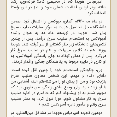
امیرعباس هویدا که، در محیطى کاملاً فرانسوى، رشد
یافته بود. اولین فعالیت شغلى خود را نیز در این راستا
انتخاب کرد.
در ماه مه 1940م آلمان، بروکسل را اشغال کرد. صحن
دانشگاه محل تحصیل هویدا به مرکز عملیات صلیب سرخ
بدل شد. هویدا در نوزدهم ماه مه به عنوان راننده
آمبولانس به استخدام صلیب سرخ درآمد. پس از چندى
کلاس‌هاى دانشگاه زیر نظر گشتاپو از سر گرفته شد. هویدا
روزها هم به کلاس مى‌رفت و هم در صلیب سرخ کار
مى‌کرد. پس از مدتى کوتاه به جاى رانندگى آمبولانس، به
او کارى در دایره مربوط به پناهندگان جنگى واگذار کردند.
وى، چگونگى استخدام خود را چنین نقل کرده است:
«آقاى «ک» را دیدم. این شخص معاون صلیب سرخ
بلژیک بود و من از پیش او را مى‌شناختم البته آشنایى من
با او زیاد نبود ولى وضع مادى زندگى من طورى بود که
مجبور شدم به او پیشنهاد کنم که حاضرم در اداره صلیب
سرخ به کار مشغول شوم. فورا قبول کرد. به دفتر صلیب
سرخ رفتم و مأمور دایره آمبولانس شدم.»
دومین تجربه امیرعباس هویدا در مشاغل بین‌المللى، در