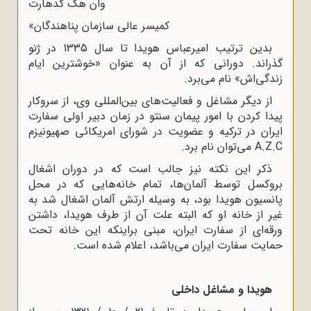
وان هک گدهارت
کمیسر عالى سازمان پناهندگان»
بدین ترتیب امیرعباس هویدا تا سال 1335 در ژنو
گذراند. دورانى که از آن به عنوان «خوشترین ایام
زندگى‌اش» نام مى‌برد.
از دیگر مشاغل و فعالیت‌هاى بین‌المللى وى، از سروکار
پیدا کردن با امور پیمان سنتو در زمان دبیر اولى سفارت
ایران در ترکیه و عضویت در شوراى امریکائى صهیونیزم
A.Z.C مى‌توان نام برد.
ذکر این نکته نیز جالب است که در دوران اشغال
بروکسل توسط آلمان‌ها، تمام خانه‌هایى که در محل
پانسیون هویدا بود، به وسیله ارتش آلمان اشغال شد به
غیر از خانه او که البته علت آن از طرف هویدا، داشتن
ورقه‌اى از سفارت ایران، مبنى براینکه این خانه تحت
حمایت سفارت ایران مى‌باشد، اعلام شده است.
هویدا و مشاغل داخلى