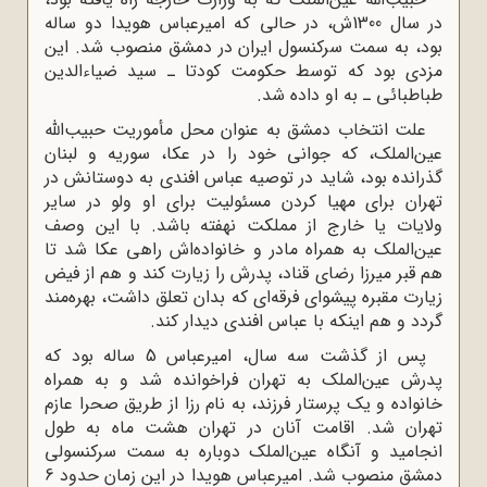
در سال 1300ش، در حالی که امیرعباس هویدا دو ساله
بود، به سمت سرکنسول ایران در دمشق منصوب شد. این
مزدى بود که توسط حکومت کودتا ـ سید ضیاءالدین
طباطبائى ـ به او داده شد.
علت انتخاب دمشق به عنوان محل مأموریت حبیب‌اللّه‌
عین‌الملک، که جوانى خود را در عکا، سوریه و لبنان
گذرانده بود، شاید در توصیه عباس افندى به دوستانش در
تهران براى مهیا کردن مسئولیت براى او ولو در سایر
ولایات یا خارج از مملکت نهفته باشد. با این وصف
عین‌الملک به همراه مادر و خانواده‌اش راهى عکا شد تا
هم قبر میرزا رضاى قناد، پدرش را زیارت کند و هم از فیض
زیارت مقبره پیشواى فرقه‌اى که بدان تعلق داشت، بهره‌مند
گردد و هم اینکه با عباس افندى دیدار کند.
پس از گذشت سه سال، امیرعباس 5 ساله بود که
پدرش عین‌الملک به تهران فراخوانده شد و به همراه
خانواده و یک پرستار فرزند، به نام رزا از طریق صحرا عازم
تهران شد. اقامت آنان در تهران هشت ماه به طول
انجامید و آنگاه عین‌الملک دوباره به سمت سرکنسولى
دمشق منصوب شد. امیرعباس هویدا در این زمان حدود 6