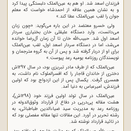
فرزندان اسعد شد. او هم به عین‌الملک دلبستگى پیدا کرد
و به نشان همین علاقه از احمدشاه خواست که معلم
جوان را لقب عین‌الملک عطا کند.»
ولى خسرو معتضد در این باره مى‌گوید: «چون زبان
مى‌دانست، وارد دستگاه علیقلى خان بختیارى سردار
اسعد اول شد. حبیب‌الله خان تا آن زمان آل‌رضا خوانده
مى‌شد، اما در دستگاه سردار اسعد اول، لقب عین‌الملک
براى او از دربار گرفته شد و پس از آن به گروه مترجمان و
نویسندگان روزنامه یومیه رعد پیوست.»
عین‌الملک که از طرف مادر تبریزى بود، در سال 1297ش
دخترى از خاندان قاجار را که افسرالملوک نام داشت، به
همسرى گرفت. یکسال پس از این ازدواج بود که اولین
فرزندش، امیرعباس به دنیا آمد.
عین‌الملک در سال تولد اولین فرزند خود (1298ش)،
هشت مقاله پى‌درپى در دفاع از قرارداد وثوق‌الدوله در
روزنامه رعد به مدیریت سید ضیاءالدین طباطبائى، به
رشته تحریر در آورد. این مقالات تنها مقاله مفصلى بود که
در تائید قرارداد نوشته شد.
حبیب‌الله عین‌الملک که به وزارت خارجه راه یافته بود،