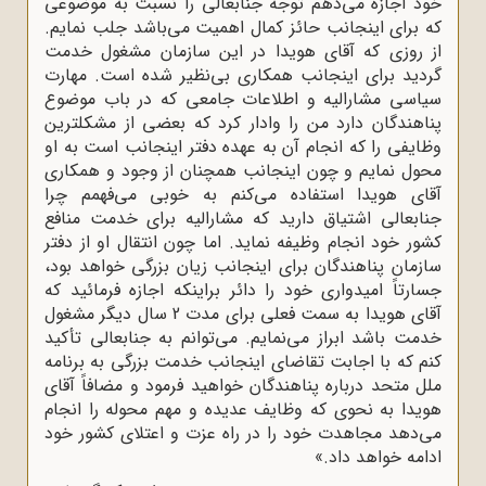
خود اجازه مى‌دهم توجه جنابعالى را نسبت به موضوعى
که براى اینجانب حائز کمال اهمیت مى‌باشد جلب نمایم.
از روزى که آقاى هویدا در این سازمان مشغول خدمت
گردید براى اینجانب همکارى بى‌نظیر شده است. مهارت
سیاسى مشارالیه و اطلاعات جامعى که در باب موضوع
پناهندگان دارد من را وادار کرد که بعضى از مشکلترین
وظایفى را که انجام آن به عهده دفتر اینجانب است به او
محول نمایم و چون اینجانب همچنان از وجود و همکارى
آقاى هویدا استفاده مى‌کنم به خوبى مى‌فهمم چرا
جنابعالى اشتیاق دارید که مشارالیه براى خدمت منافع
کشور خود انجام وظیفه نماید. اما چون انتقال او از دفتر
سازمان پناهندگان براى اینجانب زیان بزرگى خواهد بود،
جسارتاً امیدوارى خود را دائر براینکه اجازه فرمائید که
آقاى هویدا به سمت فعلى براى مدت 2 سال دیگر مشغول
خدمت باشد ابراز مى‌نمایم. مى‌توانم به جنابعالى تأکید
کنم که با اجابت تقاضاى اینجانب خدمت بزرگى به برنامه
ملل متحد درباره پناهندگان خواهید فرمود و مضافاً آقاى
هویدا به نحوى که وظایف عدیده و مهم محوله را انجام
مى‌دهد مجاهدت خود را در راه عزت و اعتلاى کشور خود
ادامه خواهد داد.»