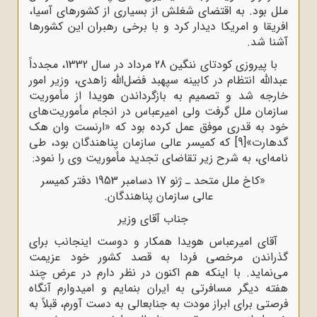
ملل بود. به اقتضاى شغلش از بسیارى از کشورهاى آسیا،
افریقا و امریکا دیدار کرد و با برخى رهبران این کشورها
آشنا شد.
با پیروزى کودتاى ننگین 28 مرداد در سال 1332، مجدداً
عبداللّه‌ انتظام در کابینه سپهبد فضل‌الله زاهدى، وزیر امور
خارجه شد و تصمیم به بازگرداندن هویدا از مأموریت
سازمان ملل گرفت ولى امیرعباس در انجام مأموریت‌هاى
خود به قدرى موفق عمل کرده بود که «ارنست وان هک
گدهارت»
[9]
که کمیسر عالى سازمان پناهندگان بود، طى
نامه‌اى، به شرح زیر تقاضاى تجدید مأموریت وى را نمود:
«کاخ ملل متحد ـ ژنو 17 دسامبر 1953 دفتر کمیسر
عالى سازمان پناهندگان.
جناب آقاى وزیر
آقاى امیرعباس هویدا همکار و دوست اینجانب براى
گذراندن مرخصى فردا به قصد کشور خود عزیمت
مى‌نماید. با اینکه هم ‌اکنون در نظر دارم در عرض چند
هفته دیگر مسافرتى به ایران بنمایم و امیدوارم آنگاه
فرصتى براى ابراز مودت به جنابعالى به دست آورم، قبلاً به