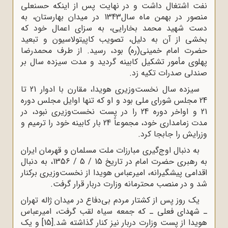
نفت اشتغال داشت و در نهایت پس از اینکه حسنعلى
منصور در بهمن ماه سال1343 در میدان بهارستان، به
دست شهید محمد بخارایى، به سزاى اعمال خود که
بخشى از آن به دلیل، تصویب کاپیتولاسیون و تبعید
حضرت امام خمینى(ره) بود، رسید. از طرف محمدرضا
پهلوى مأمور تشکیل کابینه گردید و مدت سیزده سال بر
صندلى صدرات تکیه زد.
سیزده سال نخست‌وزیرى هویدا، مقارن با ادوار 21 تا
24 مجلس شوراى ملى بود و او که تنها اوایل مجلس دوره
21 و اواخر دوره 24 را در پست نخست‌وزیرى نبود، در
مدت زمامدارى خود، مجموعاً 24 بار کابینه خود را ترمیم و
وزرایش را جابجا کرد.
به دنبال اوج‌گیرى مبارزات ملت مسلمان و قهرمان ایران
به رهبرى حضرت امام در تاریخ 15 / 5 / 1356، به دنبال
اقدامى پیشگیرانه، امیرعباس هویدا از نخست‌وزیرى برکنار
شد و در منصب محترمانه وزارت دربار قرار گرفت.
یک روز پس از کشتار مردم بى‌دفاع در میدان ژاله تهران
ـ شهداى فعلى ـ که جمعه سیاه لقب گرفت، امیرعباس
هویدا از پست وزارت دربار نیز کنار گذاشته شد.
[15]
و یک