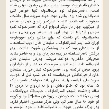
خاندان قاجار بود، توسط عباس میلانى چنین معرفى شده
است: «افسرالملوک نوه عزت‌الدوله تنها خواهر تنى
ناصرالدین شاه بود. وقتى عزت‌الدوله سیزده سال داشت،
به فرمان ناصرالدین شاه، با امیرکبیر ازدواج کرد. او به غیر
از امیرکبیر، چهار بار دیگر ازدواج کرد که افسرالملوک ثمره
سومین ازدواج او بود. این بار شوهر وى یحیى خان
مشیرالدوله نام داشت که براى مدتى وزیر امورخارجه
ایران شد. پدر افسرالملوک ـ سلیمان خان ادیب‌السلطنه ـ
از خانواده‌اى بود که به روشنفکرى شهرت داشت. پدر
بزرگش ناصرالسلطنه در زمره درباریان بود و به خاطر عقاید
عرفى‌اش «کُفرى» خوانده مى‌شد. پدرش سلیمان خان
ادیب‌السلطنه، از منادیان سرسخت تجدد و از طرفداران
پروپا قرص فرانسه بود. افسرالملوک گیتار مى‌زد. سلیمان
خان از فرزندانش مى‌خواست که هر شب قبل از خواب،
سرود ملى فرانسه را به صداى بلند بخوانند. افسرالملوک
15 ساله بود که خانواده‌اش او را به ازدواج با مردى 40
ساله واداشت. شوهر افسرالملوک ـ حبیب‌الله عین‌الملک ـ
زمانى درگذشت که خودش سى‌وشش ساله
[3]
بود و گرچه
او خود 80 سال عمر کرد ولى هرگز همسرى اختیار نکرد.
پدر بزرگ مادرى هویدا ـ ناصرالسلطنه ـ خود تجسّم و