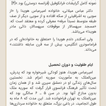
نمونه کامل گرایشات فرانکوفیل (فرانسه دوستى) بود.»
[4]
دکتر عباس میلانى، خانواده امیرعباس هویدا را «از
سویى به اشرافیتى از سکه افتاده و از سویى دیگر از صف
طبقه متوسط نسبتاً مرفه» معرفى کرده و معتقد است که:
«مسجد سپهسالار از موقوفات سپهسالار، دائى مادر
هویدا» مى‌باشد.
ولى اسکندر دلدم هویدا را «متعلق به خانواده‌اى که در
فراماسونرى انگلیس، بیش از سه قرن سابقه داشتند،»
مى‌داند.
ایام طفولیت و دوران تحصیل
امیرعباس هویدا، هنوز کودکى شیرخواره بود که پدرش،
عین‌الملک به مأموریت سوریه اعزام شد. نخستین
سال‌هاى زندگى او در دمشق سپرى شد و از همان زمان
تحت تأثیر فرهنگ فرانسوى قرار گرفت که سوریه ملک
بدون منازع آنها بود. در سن 5 ـ 6 سالگى بود که
عین‌الملک به تهران فراخوانده شد. این مدت که 8 ماه به
طول انجامید، در باغى بزرگ، متعلق به خانواده سردارى‌ها