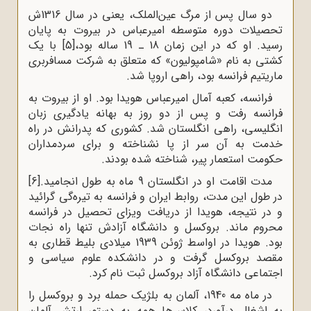
دو سال پس از مرگ عین‌الملک، یعنى در سال 1316ش
تحصیلات دوره متوسطه امیرعباس در بیروت به پایان
رسید. او که در این زمان 18 ـ 19 ساله بود،
[5]
با یک
کشتى به نام «شامپولیون» که متعلق به شرکت مسافربرى
ماریتیم فرانسه بود، راهى اروپا شد.
فرانسه، کعبه آمال امیرعباس هویدا بود. او از بیروت به
فرانسه رفت و پس از دو روز به بهانه یادگیرى زبان
انگلیسى، راهى انگلستان شد. کشورى که پدرانش در راه
خدمت به آن سر از پا نشناخته و براى سردمداران
حکومت استعمار پیر، شناخته شده بودند.
مدت اقامت او در انگلستان 9 ماه به طول انجامید.
[6]
در طول این مدت، روابط ایران و فرانسه به تیره‌گى گرائید
و در نتیجه، هویدا از دریافت ویزاى تحصیل در فرانسه
محروم ماند. بروکسل و دانشگاه آزادش تنها راه نجات
بود. هویدا در اواسط ژوئن 1939 میلادى بلیط قطارى به
مقصد بروکسل گرفت و در دانشکده علوم سیاسى و
اجتماعى دانشگاه آزاد بروکسل ثبت نام کرد.
در ماه مه 1940، آلمان به بلژیک حمله برد و بروکسل را
به اشغال درآورد، کلاس‌ها همه به دستور ارتش آلمان