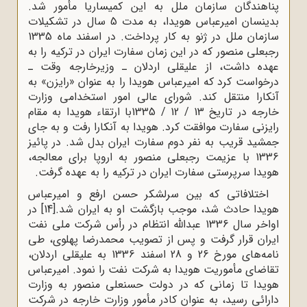
پناهندگان سازمان ملل به این کمیساریا مأمور شد.
بدینسان امیرعباس هویدا، به مدت 5 سال در تشکیلات
سازمان ملل در ژنو به کار پرداخت. در اسفند ماه 1335
رجبعلى منصور که در این زمان سفارت ایران در ترکیه را به
عهده داشت، از علیقلى اردلان ـ وزیرخارجه وقت ـ
درخواست کرد که امیرعباس هویدا را به عنوان «رایزن» به
آنکارا منتقل کند. شوراى عالى امور استخدامى وزارت
خارجه در تاریخ 13 / 12 / 1335با ارتقاء هویدا به مقام
رایزنى سفارت موافقت کرد. هویدا به آنکارا رفت و به جاى
جمشید قریب به نفر دوم سفارت ایران بدل شد. در پائیز
1336 با عزیمت رجبعلى منصور به اروپا براى معالجه،
هویدا سرپرستى سفارت ایران در ترکیه را به عهده گرفت.
اختلافاتى که بین سرلشکر حسن ارفع و امیرعباس
هویدا حادث شد، موجب بازگشت او به ایران شد.
[14]
در
اواخر سال 1336 عبدالله انتظام در رأس شرکت ملى نفت
ایران قرار گرفت و پس از تصویب محمدرضا پهلوى، طى
نامه‌هاى مورخ 26 و 28 اسفند 1336 به علیقلى اردلان،
تقاضاى مأموریت هویدا به شرکت نفت را نمود. امیرعباس
هویدا تا زمانى که در دولت حسنعلى منصور به وزارت
دارائى رسید، به عنوان کادر مأمور وزارت خارجه در شرکت