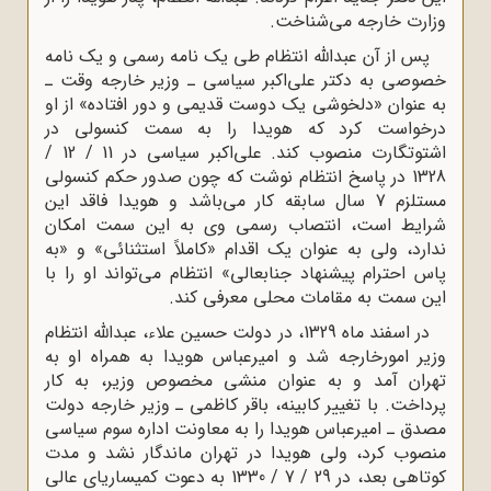
وزارت خارجه مى‌شناخت.
پس از آن عبدالله انتظام طى یک نامه رسمى و یک نامه
خصوصى به دکتر على‌اکبر سیاسى ـ وزیر خارجه وقت ـ
به عنوان «دلخوشى یک دوست قدیمى و دور افتاده» از او
درخواست کرد که هویدا را به سمت کنسولى در
اشتوتگارت منصوب کند. على‌اکبر سیاسى در 11 / 12 /
1328 در پاسخ انتظام نوشت که چون صدور حکم کنسولى
مستلزم 7 سال سابقه کار مى‌باشد و هویدا فاقد این
شرایط است، انتصاب رسمى وى به این سمت امکان
ندارد، ولى به عنوان یک اقدام «کاملاً استثنائى» و «به
پاس احترام پیشنهاد جنابعالى» انتظام مى‌تواند او را با
این سمت به مقامات محلى معرفى کند.
در اسفند ماه 1329، در دولت حسین علاء، عبدالله انتظام
وزیر امورخارجه شد و امیرعباس هویدا به همراه او به
تهران آمد و به عنوان منشى مخصوص وزیر، به کار
پرداخت. با تغییر کابینه، باقر کاظمى ـ وزیر خارجه دولت
مصدق ـ امیرعباس هویدا را به معاونت اداره سوم سیاسى
منصوب کرد، ولى هویدا در تهران ماندگار نشد و مدت
کوتاهى بعد، در 29 / 7 / 1330 به دعوت کمیساریاى عالى