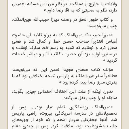
ولایات یا خارج از مملکت. در نظر من این مسئله اهمیتى
دارد، نظر به محبتى که به آقا رضا دارم.»
و کتاب ظهور الحق در وصف میرزا حبیب‌الله عین‌الملک،
چنین مى‌نویسد:
«میرزا حبیب‌الله عین‌الملک که به پرتو تائید آن حضرت
[عباس افندى] صاحب حسن خط و کمال شد و همى
سعى کرد و کوشید که شبیه به رسم خط مبارک نوشت و
در سنین اولیه نزد آن حضرت، کاتب آثار و مباشر خدمات
گردید.»
مؤلف کتاب معماى هویدا ضمن این که مى‌نویسد:
«ظاهراً سفر عین‌الملک به پاریس نتیجه اختلافى بود که با
پدرش میرزا رضا پیدا کرده بود.»
بدون اینکه از علت این اختلاف احتمالى چیزى بگوید،
سابقه او را چنین نقل مى‌کند:
«عین‌الملک روشنفکرى تمام عیار بود.... پس از
تحصیلاتش در مدرسه امریکائى بیروت، راهى پاریس
شد. آنجا جعفرقلى سردار اسعد را که خود از چهره‌هاى
جالب مشروطیت بود، ملاقات کرد. پس از چندى معلم