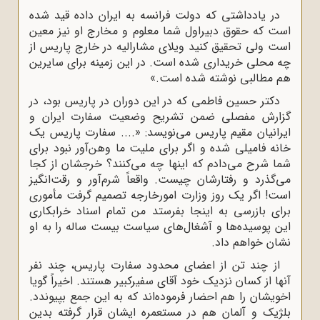
در یادداشتى که دولت فرانسه به ایران داده قید شده
است که حقوق دبیراول شما معلوم و مخارج او نیز معین
است ولى تحقیق کنید ویلاى مشارالیه در خارج پاریس از
چه محلى خریدارى شده است. در این زمینه براى سایرین
هم مطالبى نوشته شده است.»
دکتر حسین فاطمى که در این دوران در پاریس بود، در
گزارش مفصلى ضمن تشریح وضعیت سفارت ایران و
ایرانیان مقیم پاریس مى‌نویسد: «.... سفارت پاریس یک
خانه فامیلى شده و اگر براى ملیت ما وهن‌آور نبود براى
شما شرح مى‌دادم که اینها چه مى‌کنند؟ خرجشان از کجا
مى‌گذرد و رفتارشان چیست. واقعاً شرم‌آور و رقت‌انگیز
است! اگر یک روز وزارت امورخارجه تصمیم گرفت مأمورى
براى بازرسى به اینجا بفرستد من تمام اسناد خرابکارى
این پوسیده‌ها و آشغال‌هاى سیاست بیست ساله را به او
نشان خواهم داد.
از چند تن از اعضاى محدود سفارت پاریس، چند نفر
آنها از کسان نزدیک خود آقاى سفیرکبیر هستند. اخیراً گویا
اخویشان را هم احضار فرموده‌اند که به این جمع بپیوندد.
بلژیک و آلمان هم در مستعمره ایشان قرار گرفته بدین