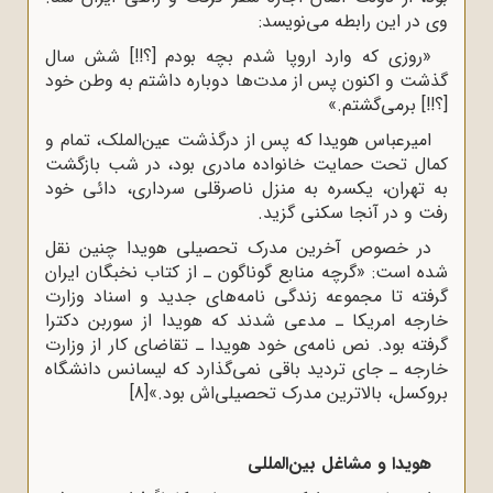
وى در این رابطه مى‌نویسد:
«روزى که وارد اروپا شدم بچه بودم [؟!!] شش سال
گذشت و اکنون پس از مدت‌ها دوباره داشتم به وطن خود
[؟!!] برمى‌گشتم.»
امیرعباس هویدا که پس از درگذشت عین‌الملک، تمام و
کمال تحت حمایت خانواده مادرى بود، در شب بازگشت
به تهران، یکسره به منزل ناصرقلى سردارى، دائى خود
رفت و در آنجا سکنى گزید.
در خصوص آخرین مدرک تحصیلى هویدا چنین نقل
شده است: «گرچه منابع گوناگون ـ از کتاب نخبگان ایران
گرفته تا مجموعه زندگى نامه‌هاى جدید و اسناد وزارت
خارجه امریکا ـ مدعى شدند که هویدا از سوربن دکترا
گرفته بود. نص نامه‌ى خود هویدا ـ تقاضاى کار از وزارت
خارجه ـ جاى تردید باقى نمى‌گذارد که لیسانس دانشگاه
بروکسل، بالاترین مدرک تحصیلى‌اش بود.»
[8]
هویدا و مشاغل بین‌المللى