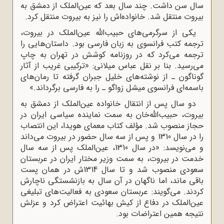
سال سن داشت. چند سال بعد که عین‌الملک از دمشق به
بیروت منتقل شد. خانواده‌اش را نیز به بیروت منتقل کرد.
یکى از سرگرمى‌هاى حبیب‌اللّه‌ عین‌الملک در بیروت،
ترجمه کتب فرانسوى به زبان فارسى بود. داستان‌هایى را
ترجمه مى‌کرد که در روزنامه کوشش در تهران به چاپ
مى‌رسید. بنا بر نقل عباس میلانى: «ترکیبى غریب از آثار
گوناگون ـ از نوشته‌هاى خلیل جبران گرفته تا رمان‌هاى
باسمه‌اى فرانسوى میشل زواگو ـ را به فارسى برگرداند.»
دو سال پس از انتقال خانواده عین‌الملک از دمشق به
بیروت، حبیب‌الله‌خان به سمت نماینده سیاسى ایران در
حجاز منصوب شد. مؤلف کتاب معماى هویدا، این انتصاب
را در سال 1310 و پس از سه سال حضور در بیروت مى‌داند
و مى‌نویسد: «در سال 1310، عین‌الملک پس از سه سال
خدمت در بیروت، به سمت وزیر مختار ایران در عربستان
سعودى منصوب شد و تا سال 1314ش در همان پست
باقى ماند، اما ناگهان در آن سال به بازنشستگى ناچارش
کردند. مى‌گویند: عربستان سعودى به فعالیت‌هاى تبلیغى
عین‌الملک در دفاع از کیش بهائیت اعتراض کرد و عزلش
نتیجه همین اعتراضات بود.