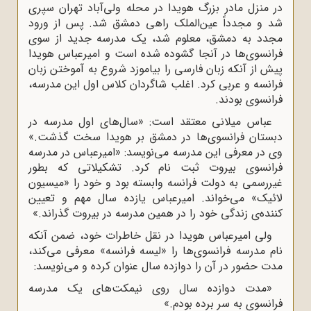
در منزل مادر بزرگ هویدا در محله ولى‌آباد تهران سپرى
شد و مجدداً عین‌الملک راهى دمشق شد. پس از ورود
مجدد به دمشق، معلوم شد، یک مدرسه جدید از سوى
فرانسوى‌ها در آنجا گشوده شده است و امیرعباس هویدا
پیش از آنکه زبان فارسى را بیاموزد شروع به آموختن زبان
فرانسه و عربى کرد. اغلب شاگردان کلاس اول این مدرسه،
فرانسوى بودند.
عباس میلانى معتقد است: «سال‌هاى اول مدرسه در
دبستان فرانسوى‌ها در دمشق بر هویدا سخت گذشت.»
وى در معرفى این مدرسه مى‌نویسد: «امیرعباس در مدرسه
فرانسوى بیروت ثبت نام کرد. تشکیلاتى که بطور
غیررسمى به دولت فرانسه وابسته بود و خود را «میسیون
لائیک» مى‌خواند. امیرعباس یازده سال مهم و تعیین
کننده‌ى زندگى خود را در همین مدرسه در بیروت گذراند.»
ولى امیرعباس هویدا در نقل خاطرات خود، ضمن آنکه
نام مدرسه فرانسوى‌ها را «لیسه فرانسه» معرفى مى‌کند،
مدت حضور در آن را دوازده سال عنوان کرده و مى‌نویسد:
«مدت دوازده سال روى نیمکت‌هاى یک مدرسه
فرانسوى به سر برده بودم.»