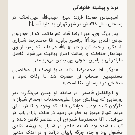
تولد و پیشینه خانوادگى
امیرعباس هویدا فرزند میرزا حبیب‌الله عین‌الملک در
زمستان سال 1298ش در شهر تهران به دنیا آمد.
[1]
پدر بزرگ وى، میرزا رضا قناد نام داشت که از حواریون
عباس افندى بود.
[2]
پرفسور براون، آقا محمدرضا شیرازى
را، یکى از چند تن رازدار بهاءالله مى‌داند که پس از وى
عهده‌دار حفاظت و رسالت اسرار بهائیت مى‌شود. فاضل
مازندرانى پیرامون معرفى وى چنین مى‌نویسد:
«دیگر آقا محمدرضا قناد سابق‌الوصف از مخلصین
مستقیمین اصحاب آن حضرت شد تا وفات نمود و
مدفنش در قبرستان عکا است.»
و ابوالفضل قاسمى در سابقه او چنین مى‌نگارد: «در
روزهایى که پیدایش میرزا على‌محمدباب اوضاع شیراز را
دگرگون کرده بود... جوانکى قناد که وجود و کارش براى
مردم شیراز مرموز به نظر مى‌رسید در سلک یاران باب در
مى‌آید... آقا محمدرضا شیرازى از... عناصر کلاس دیده و
تربیت شده بود که به ظاهر در شیراز به پیشه قنادى
مشغول بود و جزء جرگه بابیان درآمد و در اندک مدتى