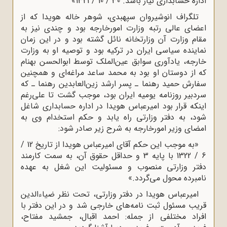
اداره حسابدارى نیاز باشد. 30 / 10 / 1321»
تلگراف انوشیروان سپهبدى، شوهر خاله هویدا که از
اعضاى عالى رتبه وزارت امورخارجه بود و چندى نیز به
مقام وزارت آن وزارتخانه نائل گشته بود و در این زمان
نماینده سیاسى ایران در ترکیه بود و توصیه او به وزارت
خارجه، یادآورى سوابق عین‌الملک توسط ابوالحسن بهنام
که از دوستان او بود به محمد ساعد مراغه‌اى و همچنین
سفارش حمید رهنما ـ پسر ارشد زین‌العابدین رهنما ـ که
سردبیر روزنامه یومیه ایران بود، موجب گشت تا على‌رغم
اینکه قرار بود امیرعباس هویدا در اداره حسابدارى شاغل
شود، به دفتر وزارتى راه یابد و حکم استخدام وى به
امضاى وزیر امورخارجه به شرح زیر صادر شود:
«به موجب این حکم آقاى امیرعباس هویدا از تاریخ 12 /
6 / 1322 با پایه 3 و حداقل حقوق آن، به سمت کارمند
دفتر وزارتى منصوب و مسئولیت این شغل به عهده
نامبرده محول مى‌گردد.»
امیرعباس هویدا در دفتر وزارتى، تحت نظر ضیاءالدین
قریب مسئول ثبت نامه‌هاى خارجى شد و در این دفتر با
افراد مختلفى از جمله: احمد اقبال، جمشید مفتاح،