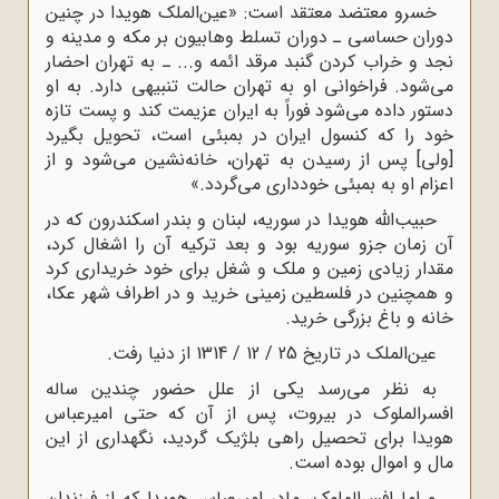
خسرو معتضد معتقد است: «عین‌الملک هویدا در چنین
دوران حساسى ـ دوران تسلط وهابیون بر مکه و مدینه و
نجد و خراب کردن گنبد مرقد ائمه و... ـ به تهران احضار
مى‌شود. فراخوانى او به تهران حالت تنبیهى دارد. به او
دستور داده مى‌شود فوراً به ایران عزیمت کند و پست تازه
خود را که کنسول ایران در بمبئى است، تحویل بگیرد
[ولى] پس از رسیدن به تهران، خانه‌نشین مى‌شود و از
اعزام او به بمبئى خوددارى مى‌گردد.»
حبیب‌الله هویدا در سوریه، لبنان و بندر اسکندرون که در
آن زمان جزو سوریه بود و بعد ترکیه آن را اشغال کرد،
مقدار زیادى زمین و ملک و شغل براى خود خریدارى کرد
و همچنین در فلسطین زمینى خرید و در اطراف شهر عکا،
خانه و باغ بزرگى خرید.
عین‌الملک در تاریخ 25 / 12 / 1314 از دنیا رفت.
به نظر می‌رسد یکى از علل حضور چندین ساله
افسرالملوک در بیروت، پس از آن که حتى امیرعباس
هویدا براى تحصیل راهى بلژیک گردید، نگهدارى از این
مال و اموال بوده است.
و اما افسرالملوک، مادر امیرعباس هویدا که از فرزندان