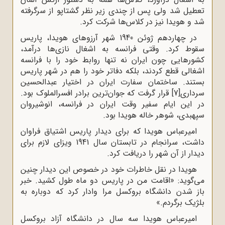
تعطیل شد ولى پس از چندى زیر نظر گشتاپو از سرگرفته
شد و هویدا نیز در کلاس‌ها شرکت کرد.
در چهاردهم ژوئن 1940 شهر آرزوهاى هویدا، پاریس
سقوط کرد. وقتى فرانسه به اشغال نازى‌ها درآمد،
کشورهایى چون ایران نه تنها روابط خود را با فرانسه
اشغالى قطع کردند، بلکه دفاتر خود را هم در شهر پاریس
بستند. ساختمان سفارت ایران در اختیار عبدالحسین
سردارى
[7]
قرار گرفت که جوان‌ترین برادر افسرالملوک بود.
در این ایام سفیر وقت ایران در فرانسه، انوشیروان
سپهبدى، شوهر خاله هویدا بود.
امیرعباس هویدا که براى دیدار پاریس اشتیاق فراوان
داشت، سرانجام در تابستان سال 1941 ویزاى لازم براى
دیدار از آن شهر را دریافت کرد.
هویدا در نقل خاطرات خود در خصوص این دیدار چنین
مى‌گوید: «اقامت من در پاریس دو ماه طول کشید. خبر
باز شدن دانشگاه بروکسل مرا وادار کرد که دوباره به
بلژیک برگردم.»
امیرعباس هویدا سه سال در دانشگاه آزاد بروکسل