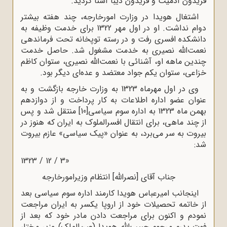
فریدون آدمیت و فریدون دیبا آشنا گردید.
اشتغال هویدا در وزارت امورخارجه، چند هفته بیشتر
دوام نداشت. او در اول مهر 1322 براى خدمت وظیفه به
دانشکده افسرى رفت و در رسته توپخانه تحت فرماندهى
نعمت‌الله نصیرى به خدمت مشغول شد. حاصل خدمت
چندین ماهه او، آشنائى با نعمت‌الله نصیرى، ستوان کاظم
خزاعى، ستوان یکم جواد معتضد و عده‌اى دیگر بود.
وى در اول مهرماه 1323 به وزارت خارجه بازگشت و به
عنوان عضو اداره اطلاعات به کار پرداخت و از دوازدهم
بهمن ماه 1323 به اداره سوم سیاسى
[10]
منتقل شد و پس
از چند ماهى، براى انتقال افسرالملوک به ایران که هنوز در
بیروت به سر مى‌برد، به عنوان «پیک سیاسى» عازم بیروت
شد:
«3 / 12 / 1323
جناب آقاى [نصرالله] انتظام وزیرامورخارجه
اینجانب امیرعباس هویدا کارمند اداره سوم سیاسى بعد
از خاتمه تحصیلات خود از اروپا یکسر به ایران مراجعت
نمودم و اکنون براى مراجعت دادن مادر خود که بعد از
فوت پدرم مرحوم حبیب‌اللّه‌ هویدا (عین‌الملک) وزیر مختار