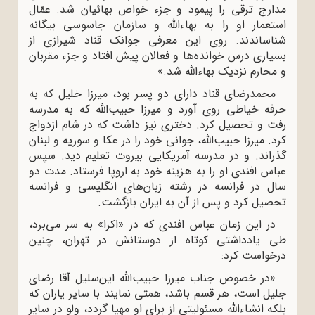
مدارج ترقى را پیمود و جزء خواص بهائیان شد. عمّال
استعمار او را به بهاءالله و سازمان جاسوسى بیگانه
شناساندند. روى این معرفى جوانک قناد شیرازى از
بسیارى درس خوانده‌ها و فعالان پیش افتاد و جزء مقربان
و محارم نزدیک بهاءالله شد.»
محمدرضاى قناد داراى دو پسر بود، میرزا خلیل که به
حرفه خیاطى روى آورد و میرزا حبیب‌اللّه‌ که به مدرسه
رفت و تحصیل کرد. دخترى نیز داشت که در شام ازدواج
کرد. میرزا حبیب‌اللّه‌، جوانى خود را در عکا و سوریه و لبنان
گذراند. و در مدرسه آمریکایى بیروت تعلیم دید. سپس
عباس افندى او را به هزینه خود به اروپا فرستاد. مدت دو
سال در فرانسه در رشته زبان‌هاى انگلیسى و فرانسه
تحصیل کرد و پس از آن به ایران بازگشت.
در این زمان عباس افندى که در «اکرا» به سر مى‌برد،
طى یادداشتى کوتاه از دوستانش در تهران، چنین
درخواست کرد:
«در خصوص جناب میرزا حبیب‌الله این‌سلیل آقا رضاى
جلیل است، هر قسم باشد، همتى نمایند با سایر یاران که
بلکه انشاءاللّه‌ مسئولیتى از براى او مهیا گردد، ولو در سایر