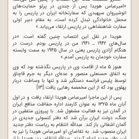
«امیرعباس هویدا پس از چندى در پرتو حمایت‌هاى
انوشیروان سپهبدى که سفارتخانه ایران در پاریس را به
محفل خانوادگى تبدل کرده است، به مقام دبیر اولى
سفارت شاهنشاهى در پاریس ارتقاء مى‌یابد.»
هویدا در نقل این انتصاب چنین گفته است: «در
سال‌هاى 1942 ـ 1941 من در پاریس بودم. درست در
هنگام آزادى پاریس یعنى در سال 1945 به سمت وابسته
سفارت خودمان به پاریس آمدم.»
هنوز 5 ماه از اقامت وى در پاریس نگذشته بود که وى
به اتفاق حسنعلى منصور و عده‌اى دیگر به جرم قاچاق
توسط پلیس فرانسه دستگیر شد و تنها با وساطت دربار
پهلوى بود که از این مخمصه رهایى یافت.
[13]
پس از این ماجرا امیرعباس هویدا ارتقاء یافت و در اول
آبان ماه 1325 به عنوان کارمند اداره حفاظت منافع ایران
در آلمان نیز به فعالیت مشغول شد. با پیروزى متفقین در
جنگ، دولت ایران برآن شد که دفتر کنسولى جدیدى در
آلمان اشغالى باز کند. عبداللّه‌ انتظام به ریاست دفتر جدید
ایران منصوب شد. به تقاضاى او امیرعباس هویدا را نیز به
این دفتر جدید اعزام کردند. عبدالله انتظام، پدر هویدا را از