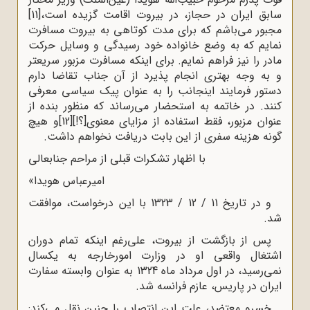
سابق ایران در حجاز، در بیروت اقامت گزیده است،
[11]
مجبور مى‌باشم که براى مدت کوتاهى به بیروت مسافرت
نمایم که به وضع خانواده خود رسیدگى و وسایل حرکت
مادر را نیز فراهم نمایم. براى اینکه مسافرت مزبور سریعتر
و به وجه بهترى انجام پذیرد از آن جناب تقاضا دارم
دستور فرمایند اینجانب را به عنوان پیک سیاسى معرفى
کنند. در خاتمه به استحضار مى‌رساند که منظور بنده از
عنوان مزبور، فقط استفاده از مزایاى معنوى[؟!]
[12]
و هیچ
گونه هزینه سفری از این بابت دریافت نخواهم داشت.
با اظهار تشکرات قبلى از مراحم جنابعالى
امیرعباس هویدا»
و در تاریخ 11 / 12 / 1323 با این درخواست، موافقت
شد.
پس از بازگشت از بیروت، على‌رغم اینکه تمام دوران
اشتغال واقعى او در وزارت امورخارجه به یکسال
نمى‌رسید، در اول مرداد ماه 1324 به عنوان وابسته سفارت
ایران در پاریس، عازم فرانسه شد.
خسرو معتضد، علت این انتصاب را چنین نقل مى‌کند: