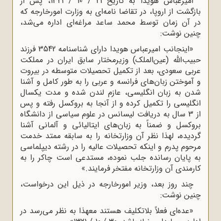
امیرعباس هویدا به تاریخ 21 / 10 / 1321، پس از
بازگشت از اروپا، در تقاضا نامه‌اى به وزارت امورخارجه که
در آن زمان توسط محمد ساعد مراغه‌اى اداره مى‌شد،
چنین نوشت:
«اینجانب امیرعباس هویدا داراى شناسنامه 3542 فرزند
حبیب‌الله (عین‌الملک) وزیرمختار سابق ایران در مملکت
عربى سعودى، بعد از تکمیل تحصیلات متوسطه در بیروت
و آموختن زبان‌هاى فرانسه و عربى را به طور کامل و آشنا
شدن به زبان انگلیسى، عازم لندن شده و مدت یکسال
انگلیسى را تکمیل کرده و از آنجا به بروکسل رفته و پس
از 3 سال به دریافت لیسانس در علوم سیاسى از دانشگاه
بروکسل و ضمناً به زبان‌هاى ایتالیائى و آلمانى آشنا
گردیده، لهذا نظر آن وزارتخانه را به سابقه ممتد خدمت
مرحوم پدرم و اینکه تحصیلات عالیه را در رشته دیپلماسى
به پایان رسانده جلب نموده، مستدعى است چاکر را به
کارمندى آن وزارتخانه مفتخر فرمایند.»
چند روز بعد، وزیر امورخارجه در ذیل این درخواست،
چنین نوشت:
«عده‌اى فعلاً بلاتکلیف هستند معهذا به نظر مى‌رسد در