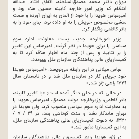
دوران دکتر محمد مصدق‌السلطنه، اتفاق افتاد. عبداللّه‌
انتظام که وزیر امور خارجه کابینه حسین علاء بود و
امیرعباس هویدا را با خود از آلمان به ایران آورده و سمت
منشى مخصوص خویش را به او داده بود، جاى خود را به
باقر کاظمى واگذار کرد.
وزیر امورخارجه جدید، پست معاونت اداره سوم
سیاسى را براى هویدا در نظر گرفت. امیرعباس این تغییر
را بر نتابید و پس از چند ماه اظهار علاقه کرد تا به
کمیساریاى عالى پناهندگان سازمان ملل بپیوندد.
عباس میلانى در این رابطه مى‌نویسد: «امیرعباس هویدا
خود جویاى کار در سازمان ملل شد و در تابستان سال
1331 راهى ژنو شد.»
در حالی که در جاى دیگر آمده است: «با تغییر کابینه،
باقر کاظمى، وزیرخارجه دولت مصدق، امیرعباس هویدا را
به معاونت اداره سوم سیاسى منصوب کرد، ولى هویدا در
تهران ماندگار نشد و مدت کوتاهى بعد، در 29 / 7 /
1330، به دعوت کمیساریاى عالى پناهندگى سازمان ملل،
به این کمیساریا مأمور شد.»
در ژنو، هویدا رابط کمیسیون عالى پناهندگان سازمان