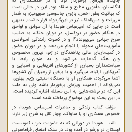
جایگاه ویژه‌اى برخوردار بود و در خدمتگذارى به
انگلستان، مأمورى مطیع و منقاد بود. این در حالى است
که بهائیت بطور اخص، بازوى جاسوسى صهیونیزم به شمار
مى‌رفت و عین‌الملک نیز در این‌گردونه قرار داشت. بدیهى
است در جایى که امیرعباس هویدا با آن سوابق و لواحق
در هنگام حضور در بروکسل، در دوران جنگ، به صلیب
سرخ جهانى مى‌پیوندد؟! و در کسوت رانندگى آمبولانس
مأموریت‌هاى محوله را انجام می‌دهد و در دوران حضور
در کمیساریاى عالى پناهندگان در ژنو، نیروى مخصوص
وان هگ گدهارت مى‌شود و به عنوان رابط با
سیاستمداران بسیارى از کشورهاى افریقایى و آسیایى و
آمریکایى ارتباط مى‌گیرد و با برخى از رهبران آن کشورها
آشنا مى‌گردد، همکارى او با دستگاه امنیتى رژیم پهلوى،
نمى‌تواند از اهمیت ویژه‌اى برخوردار باشد ولى به علت
این که در نوشته‌هایى به این مسئله اشاره گردیده است،
در این بحث به این موضوع پرداخته شده است.
مؤلف کتاب زندگى و خاطرات امیرعباس هویدا، در
خصوص همکارى او با ساواک، چهار نقل به شرح زیر دارد:
الف ـ هویدا در دورانى که به عضویت حزب کمونیست
لهستان در ورشو در آمده بود، در سلک اعضاى فراماسونى