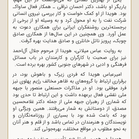
یاریگر او باشد، دکتر احسان نراقى ـ همکار فعال ساواکـ
بود. هویدا از او کمک خواست و کار بررسى نیروى انسانى
شرکت نفت را به او محول کرد و به وسیله او از برخى از
برجسته‌ترین روشنفکران ایرانى براى همکارى دعوت به
عمل آورد. وى همچنین در این سال‌ها از همکارى صادق
چوبک، پرویز ناتل خانلرى و صادق هدایت بهره گرفت.
به روایت عباس میلانى، هویدا از مرحوم جلال آل‌احمد
نیز براى صحبت با کارگران و کارمندان در باب مسائل
فرهنگى و ادبى در شهرهاى جنوبى کشور بهره برده است.
امیرعباس هویدا که فردى زیرک و باهوش بود، در
برقرارى ارتباط با گروه‌هاى به ظاهر مخالف رژیم پهلوى نیز
فرد موفقى بود. او در مذاکرات حسنعلى منصور با جبهه
ملى نقشى فعال برعهده داشت و این ارتباط تا حدى بود
که شمارى از رهبران جبهه ملى از جمله دکتر غلامحسین
مصدق، از دوستانش به شمار مى‌رفتند. همین ویژگى او
بود که باعث شده بود با بسیارى از روزنامه‌نگاران و
نویسندگان و هنرمندان در تماس باشد و از قلم و هنر آنان
به نحو مطلوب در مواقع مختلف، بهره‌جوئى کند.
هویدا در همین راستا «به تأسیس صنف نیمه رسمى