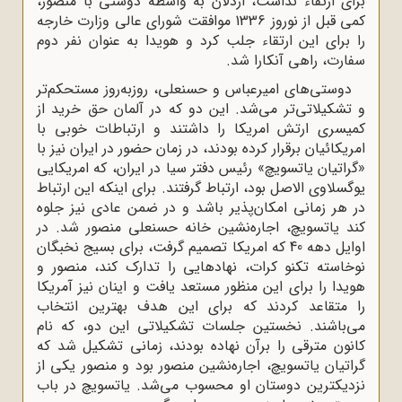
براى ارتقاء نداشت، اردلان به واسطه دوستى با منصور،
کمى قبل از نوروز 1336 موافقت شوراى عالى وزارت خارجه
را براى این ارتقاء جلب کرد و هویدا به عنوان نفر دوم
سفارت، راهى آنکارا شد.
دوستى‌هاى امیرعباس و حسنعلى، روزبه‌روز مستحکم‌تر
و تشکیلاتى‌تر مى‌شد. این دو که در آلمان حق خرید از
کمیسرى ارتش امریکا را داشتند و ارتباطات خوبى با
امریکائیان برقرار کرده بودند، در زمان حضور در ایران نیز با
«گراتیان یاتسویچ» رئیس دفتر سیا در ایران، که امریکایى
یوگسلاوى الاصل بود، ارتباط گرفتند. براى اینکه این ارتباط
در هر زمانى امکان‌پذیر باشد و در ضمن عادى نیز جلوه
کند یاتسویچ، اجاره‌نشین خانه حسنعلى منصور شد. در
اوایل دهه 40 که امریکا تصمیم گرفت، براى بسیج نخبگان
نوخاسته تکنو کرات، نهادهایى را تدارک کند، منصور و
هویدا را براى این منظور مستعد یافت و اینان نیز آمریکا
را متقاعد کردند که براى این هدف بهترین انتخاب
مى‌باشند. نخستین جلسات تشکیلاتى این دو، که نام
کانون مترقى را برآن نهاده بودند، زمانى تشکیل شد که
گراتیان یاتسویچ، اجاره‌نشین منصور بود و منصور یکى از
نزدیکترین دوستان او محسوب مى‌شد. یاتسویچ در باب