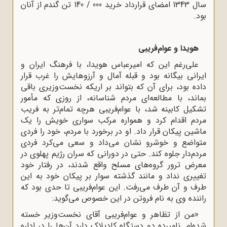
سال 1343 امضاى قرارداد خرید 000 / 140 تن گندم از آنان
بود.
هویدا و عوام‌فریبى
على‌رغم این که امیرعباس هویدا، با فرهنگ ایران و
ایرانى بیگانه بود و قبله آمال و آرزوهایش را غرب قرار
داده بود، براى آن که بتواند بر اریکه نخست‌وزیرى باقى
بماند، با مطالعه‌اى مردم شناسانه، از روزى که مأمور
تشکیل کابینه شد، با عوام‌فریبى هرچه تمام‌تر به فریب
مردم اقدام کرد و همواره مرکب سوارى خویش را یک
ماشین پیکان قرار داد. او در برخورد با مردم، خود را فردى
متواضع و خوشرو نشان مى‌داد و سعى مى‌کرد فردى
مردم‌دار جلوه کند. حتى در دورانى که سران رژیم پهلوى در
معرض ترور گروه‌هاى مسلح واقع شدند، در رفتار خود
تغییرى نداد و مانند گذشته سوار بر پیکان خود به این
طرف و آن طرف مى‌رفت. این عوام‌فریبى تا حدى بود که
راننده وى به نام فروتن در این خصوص مى‌گوید:
«من از تظاهر و عوام‌فریبى آقاى نخست‌وزیر خسته
شده‌ام. نامبرده دو دستگاه کادیلاک دارد آن‌ها را در اداره