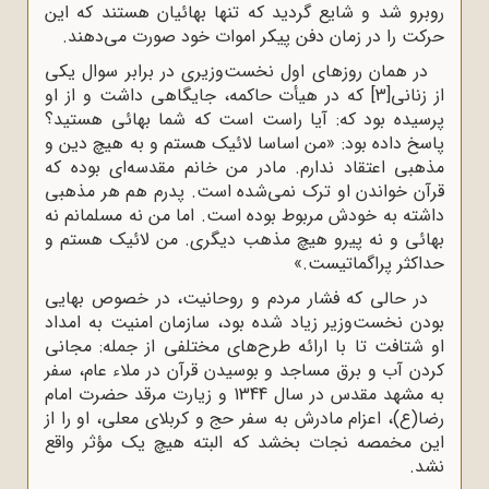
روبرو شد و شایع گردید که تنها بهائیان هستند که این
حرکت را در زمان دفن پیکر اموات خود صورت مى‌دهند.
در همان روزهاى اول نخست‌وزیرى در برابر سوال یکى
از زنانى
[3]
که در هیأت حاکمه، جایگاهى داشت و از او
پرسیده بود که: آیا راست است که شما بهائى هستید؟
پاسخ داده بود: «من اساسا لائیک هستم و به هیچ دین و
مذهبى اعتقاد ندارم. مادر من خانم مقدسه‌اى بوده که
قرآن خواندن او ترک نمى‌شده است. پدرم هم هر مذهبى
داشته به خودش مربوط بوده است. اما من نه مسلمانم نه
بهائى و نه پیرو هیچ مذهب دیگرى. من لائیک هستم و
حداکثر پراگماتیست.»
در حالى که فشار مردم و روحانیت، در خصوص بهایى
بودن نخست‌وزیر زیاد شده بود، سازمان امنیت به امداد
او شتافت تا با ارائه طرح‌هاى مختلفى از جمله: مجانى
کردن آب و برق مساجد و بوسیدن قرآن در ملاء عام، سفر
به مشهد مقدس در سال 1344 و زیارت مرقد حضرت امام
رضا(ع)، اعزام مادرش به سفر حج و کربلاى معلى، او را از
این مخمصه نجات بخشد که البته هیچ یک مؤثر واقع
نشد.