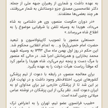
به عهده داشت و شمارى از رهبران جبهه ملى از جمله:
دکتر غلامحسین مصدق جزو دوستانش به شمار مى‌رفتند،
هر چند بعضى‌ها معتقدند:
«در دوران حکومت منصور، وى هر دشنامى به شاه
مى‌داد، هویدا به وسیله تلفن یا شرفیابى موضوع را به
اطلاع شاه مى‌رساند.»
حسنعلى منصور با تصویب کاپیتولاسیون و تبعید
حضرت امام خمینى(ره) و... به اعدام انقلابى محکوم شد.
این حکم در روز اول بهمن ماه سال 1343 به وسیله شهید
محمد بخارایى و همرزمانش اجرا شد. در حالى که منصور
با مرگ دست و پنجه نرم مى‌کرد، شاه هویدا را مأمور کرد
که موقتاً ریاست هیأت دولت را به عهده بگیرد.
براى معالجه منصور، در رابطه با دعوت از تیم پزشکى
کشورهاى غربى، اختلاف‌نظر وجود داشت و در نهایت قرار
بر این شد تا از پزشکان خارجى نیز براى مداواى او به
ایران دعوت کنند. نظر یکى از این پزشکان در نوشته عباس
میلانى چنین آمده است:
«طبیب فرانسوى عضو تیم، تهران را به اعتراض ترک