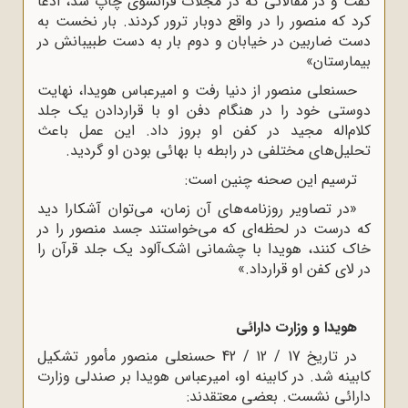
گفت و در مقالاتى که در مجلات فرانسوى چاپ شد، ادعا
کرد که منصور را در واقع دوبار ترور کردند. بار نخست به
دست ضاربین در خیابان و دوم بار به دست طبیبانش در
بیمارستان»
حسنعلى منصور از دنیا رفت و امیرعباس هویدا، نهایت
دوستى خود را در هنگام دفن او با قراردادن یک جلد
کلام‌اله مجید در کفن او بروز داد. این عمل باعث
تحلیل‌هاى مختلفى در رابطه با بهائى بودن او گردید.
ترسیم این صحنه چنین است:
«در تصاویر روزنامه‌هاى آن زمان، مى‌توان آشکارا دید
که درست در لحظه‌اى که مى‌خواستند جسد منصور را در
خاک کنند، هویدا با چشمانى اشک‌آلود یک جلد قرآن را
در لاى کفن او قرارداد.»
هویدا و وزارت دارائى
در تاریخ 17 / 12 / 42 حسنعلى منصور مأمور تشکیل
کابینه شد. در کابینه او، امیرعباس هویدا بر صندلى وزارت
دارائى نشست. بعضى معتقدند: