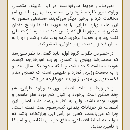
امیرعباس هویدا مى‌خواست در این کابینه، متصدى
وزارت امور خارجه شود ولى محمدرضا پهلوى با این امر
مخالفت کرد و برخى دیگر مى‌گویند: حسنعلى منصور به
این علت وزارت دارایى را به هویدا داد تا پاسخ دندان
شکنى به منوچهر اقبال که رئیس هیئت مدیره شرکت ملى
نفت بود و با هویدا برخورد کرده بود، داده باشد و او را به
عنوان فرد زیر دست وزیر دارائى، تحقیر کند.
در خصوص نظرات گروه اول، باید گفت: به نظر نمى‌رسد
که محمدرضا پهلوى با تصدى وزارت امورخارجه توسط
هویدا مخالفت کرده باشد، چرا که حدود یک سال بعد او
را به نخست‌وزیرى گمارد و طبیعى است که تصدى مقام
نخست‌وزیرى مهمتر از وزارت امورخارجه مى‌باشد.
و در رابطه با علت انتصاب وى به وزارت دارایى، هر
چند ممکن است برخورد با اقبال هم مورد نظر منصور و
هویدا بوده باشد، ولى به نظر مى‌رسد علت اصلى این
انتصاب در جریانات پنهانى کنسرسیوم نفت نهفته است.
چرا که مى‌بایست کسى در رأس این وزارتخانه باشد که
بتواند به لحاظ اقتصادى، منافع دولتین انگلیس و امریکا
را تأمین نماید.