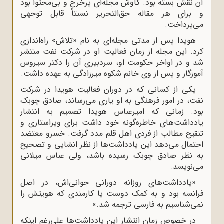
آن نقش بسته بود. کاوش مجله‌اى پرخرج و بى‌محتوا بود
و براى هر مقاله حق‌التحریر نسبتاً قابل توجهى
مى‌پرداخت.
هویدا پس از مدتى مجله‌اى به نام «تلاش» راه‌اندازى
کرد. این مجله از زمان فعالیت او در شرکت نفت منتشر
شد و در اواخر حکومت او، سردبیرى آن را دکتر سیروس
آموزگار و پس از وى خانم شکوه میرزادگى به عهده داشت.
یکى از کسانى که در دوران فعالیت هویدا در شرکت
نفت، در امور فرهنگى به او یارى مى‌رساند، صادق چوبک
بود. زمانى که امیرعباس هویدا تصمیم به انتشار
یادداشت‌هاى خاطره‌گونه خود داشت براى ویراستارى و
تنقیح مطالب از فردى اهل قلم مدد گرفت. خسرو معتضد
احتمال مى‌دهد این یادداشت‌ها از نظر انشایى و تصحیح
به نظر صادق چوبک رسیده باشد، ولى عباس میلانى
مى‌نویسد:
«یادداشت‌هاى روزانه دورانى جوانى‌اش، در اصل
فرانسه بود و به کمک دوست یا کارمندى که هویتش را
نمى‌شناسیم به فارسى ترجمه شد.»
در خصوص زمان انتشار این یادداشت‌ها على‌رغم اینکه