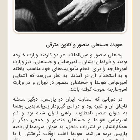
هویدا، حسنعلى منصور و کانون مترقى
رجبعلى منصور و عین‌الملک، هر دو کارمند وزارت خارجه
بودند و فرزندان ایشان ـ امیرعباس و حسنعلى‌ـ نیز وزارت
امورخارجه را براى انجام مأموریت‌هاى خود مناسب یافتند
و به استخدام آن در آمدند. به نظر مى‌رسد که آشنایى
امیرعباس هویدا و حسنعلى منصور در تهران و در وزارت
امورخارجه صورت گرفته باشد.
در دورانى که سفارت ایران در پاریس، درگیر مسئله
قاچاق ارز و غیره بود و در این گیرودار زین‌العابدین رهنما
به عنوان عنصر نامطلوب، راهى ایران شده بود و نام
امیرعباس هویدا و حسنعلى منصور و جمعى دیگر از
همکارانشان در نشریات داخل، به عنوان سردمداران قصه
پاریس برده مى‌شد، هویدا اغلب اوقات فراغتش را با