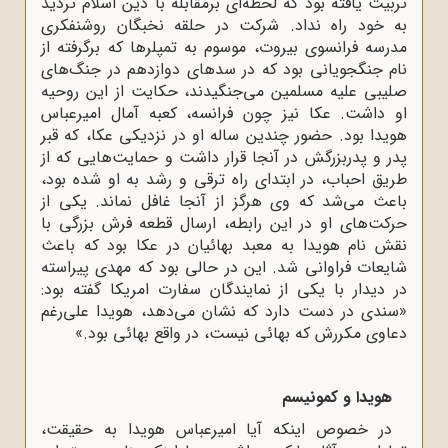
تربیت یافته بود که لحظه‌اى برمقابله با دین اسلام تردید
به خود راه نداد. شرکت در حلقه نخبگان روشنفکرى
مدرسه فرانسوى بیروت، موسوم به تمپلرها که برگرفته از
نام جنگجویانى بود که در سدهاى دوازدهم در جنگ‌هاى
صلیبى علیه مسلمین مى‌جنگیدند، حکایت از این روحیه
او داشت. عکا نیز چون فرانسه، کعبه آمال امیرعباس
هویدا بود. حضور چندین ساله او در نزدیکى عکا، که قبر
پدر و پدربزرگش در آنجا قرار داشت و حمایت‌هایى که از
طریق احباب، در ابتداى راه ترقى و رشد به او شده بود،
باعث مى‌شد که وى هرگز از آنجا غافل نماند. یکى از
حرکت‌هاى او در این رابطه، ارسال قطعه فرش بزرگى با
نقش نام هویدا به معبد بهائیان در عکا بود که باعث
شایعات فراوانى شد. این در حالى بود که مهدى پیراسته
در دیدار با یکى از نمایندگان سفارت امریکا گفته بود:
«سندى در دست دارد که نشان مى‌دهد، هویدا على‌رغم
دعاوى مکررش که بهائى نیست، در واقع بهائى بود.»
هویدا و کمونیسم
در خصوص اینکه آیا امیرعباس هویدا به حقیقت،