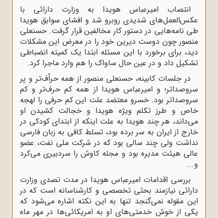
انتصاب امیرعباس هویدا به وزارت دارائى با
عکس‌العمل‌هاى شدیدى روبرو شد و افشاى سوابق هویدا
طى نامه‌هایى در دستور کار مخالفین قرار گرفت. حسنعلى
منصور چون دوست دیرین خود را در معرض این مشکلات
دید، براى برخورد با این مسئله ابتدا یک کمیته انضباطى
تشکیل داد و در عین حال ساواک را هم وارد ماجرا کرد.
در جلسات کابینه، حسنعلى منصور از همه حراّف‌تر و پر
سروصداتر؛ و امیرعباس هویدا از همه کم حرف‌تر و کم
سروصداتر بود. خسرو معتضد علت این کم حرفى را لهجه
خاص و طرز تکلم ویژه هویدا و خجالت کشیدن او
مى‌داند، هر چند هویدا به علت اینکه از ابتداى کودکى در
خارج از ایران به سر برده بود، تسلط کافى به زبان فارسى
نداشت ولى چند سالى بود که در شرکت ملى نفت، عضو
عالى هیئت مدیره بود و مجله کاوش را سردبیرى مى‌کرد
و...
بررسى اقدامات امیرعباس هویدا در مدت تصدى وزارت
دارائى نیازمند بحثى تخصصى و کارشناسانه است که در
این مقوله نمى‌گنجد تنها به این نکته اشاره مى‌شود که
یکى از خوش خدمتى‌هاى او به امریکائی‌ها در مهر ماه