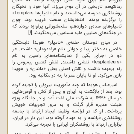
رمانتیسم تاریخى در آن موج مى‌زد. آنها خود را نخبگان
روشنفکرى مدرسه مى‌دانستند و نام «تمپلرها templars»
را برگزیده بودند. انتخابشان سخت غریب بود، چون
تامپلرهاى سده‌ى دوازدهم، سلحشورانى پرآوازه بودند که
در جنگ‌هاى صلیبى علیه مسلمین مى‌جنگیدند.[!]
در میان دوستان حلقه‌ى «تامپلر» هویدا دلبستگى
خاصى به دختر زیبا و جوانى بنام «رنه‌دومان» داشت. هر
دو در اجراى یکى از نمایشنامه‌هاى راسین به نام
«lesplaideurs» نقشى داشتند. نقش کنتس پیمپوس را
رنه برعهده داشت و نقش اصلى یعنى «داندن» را هویدا
بازى مى‌کرد. او تا پایان عمر با رنه در مکاتبه بود.
امیرعباس هویدا که چند مأموریت بیرونى را تجربه کرده
بود، بعد از بازگشت به ایران و پس از کش و قوس‌هایى
در سال 1336 به شرکت ملى نفت آمد و در جایگاه ویژه
هیئت مدیره قرار گرفت و به مرور تجربیات خویش
پرداخت. او که در فرانسه وظیفه ایجاد ارتباط با جامعه
روشنفکرى فرانسه را به عهده گرفته بود، این بار در ایران،
برقرارى ارتباط با روشنفکران ایرانى را تجربه مى‌کرد.
یکى از بهترین کسانى که مى‌توانست در این مهم،