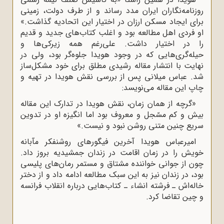
روزنامه‌نگاران ایران مدد رساند و از طرف دولت، زمینى
براى ایجاد مسکن ارزان در اختیار این اتحادیه گذاشت.»
او فردى اهل مطالعه بود و اغلب کتاب‌هاى جدید و قدیم
را در اختیار داشت. على‌رغم همه زیرکى‌ها و
حیله‌گرى‌هایى که در وجود هویدا جلوه‌گر بود، ولى در
نهایت با انتشار مقاله رشیدى مطلق براى خود مشکل‌ساز
شد. عباس میلانى پس از بررسى نقش هویدا در تهیه و
چاپ این مقاله مى‌نویسد:
«گرچه از همان زمان، نقش هویدا در تدارک این مقاله
بیش و کم مسّجل و معروف بود اما انگیزه او در تدوین
سریع چنین متنى روشن نبود و نیست.»
امیرعباس هویدا آخرین فیگورهاى روشنفکر مآبانه
خویش را در زمان اقامت در زندان جمشیدیه بروز داد.
چون از جوانى خواننده مشتاق و مستمر رمان‌هاى پلیسى
بود، در زندان نیز به این سبک مطالعه ادامه داد و از دختر
خاله‌اش ـ فرشته انشاء ـ کتاب‌هایى درباره انقلاب فرانسه
و چین تقاضا کرد.