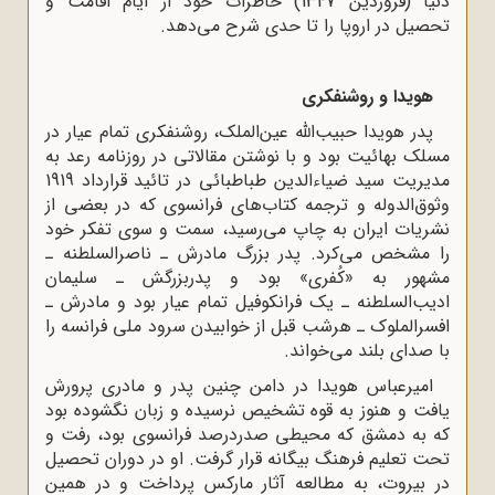
دنیا (فروردین 1347) خاطرات خود از ایام اقامت و
تحصیل در اروپا را تا حدى شرح مى‌دهد.
هویدا و روشنفکرى
پدر هویدا حبیب‌الله عین‌الملک، روشنفکرى تمام عیار در
مسلک بهائیت بود و با نوشتن مقالاتى در روزنامه رعد به
مدیریت سید ضیاءالدین طباطبائى در تائید قرارداد 1919
وثوق‌الدوله و ترجمه کتاب‌هاى فرانسوى که در بعضى از
نشریات ایران به چاپ مى‌رسید، سمت و سوى تفکر خود
را مشخص مى‌کرد. پدر بزرگ مادرش ـ ناصرالسلطنه ـ
مشهور به «کُفرى» بود و پدربزرگش ـ سلیمان
ادیب‌السلطنه ـ یک فرانکوفیل تمام عیار بود و مادرش ـ
افسرالملوک ـ هرشب قبل از خوابیدن سرود ملى فرانسه را
با صداى بلند مى‌خواند.
امیرعباس هویدا در دامن چنین پدر و مادرى پرورش
یافت و هنوز به قوه تشخیص نرسیده و زبان نگشوده بود
که به دمشق که محیطى صدردرصد فرانسوى بود، رفت و
تحت تعلیم فرهنگ بیگانه قرار گرفت. او در دوران تحصیل
در بیروت، به مطالعه آثار مارکس پرداخت و در همین