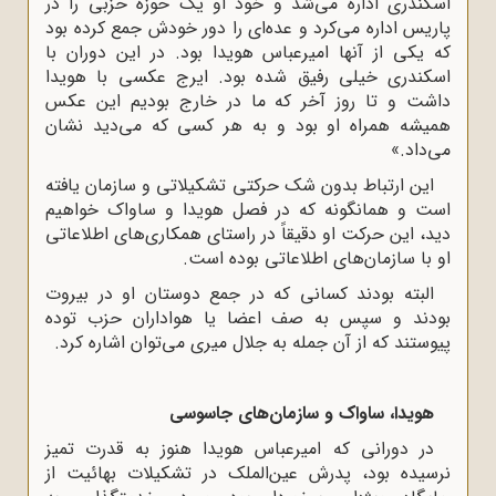
اسکندرى اداره مى‌شد و خود او یک حوزه حزبى را در
پاریس اداره مى‌کرد و عده‌اى را دور خودش جمع کرده بود
که یکى از آنها امیرعباس هویدا بود. در این دوران با
اسکندرى خیلى رفیق شده بود. ایرج عکسى با هویدا
داشت و تا روز آخر که ما در خارج بودیم این عکس
همیشه همراه او بود و به هر کسى که مى‌دید نشان
مى‌داد.»
این ارتباط بدون شک حرکتى تشکیلاتى و سازمان یافته
است و همانگونه که در فصل هویدا و ساواک خواهیم
دید، این حرکت او دقیقاً در راستاى همکارى‌هاى اطلاعاتى
او با سازمان‌هاى اطلاعاتى بوده است.
البته بودند کسانى که در جمع دوستان او در بیروت
بودند و سپس به صف اعضا یا هواداران حزب توده
پیوستند که از آن جمله به جلال میرى مى‌توان اشاره کرد.
هویدا، ساواک و سازمان‌هاى جاسوسى
در دورانى که امیرعباس هویدا هنوز به قدرت تمیز
نرسیده بود، پدرش عین‌الملک در تشکیلات بهائیت از