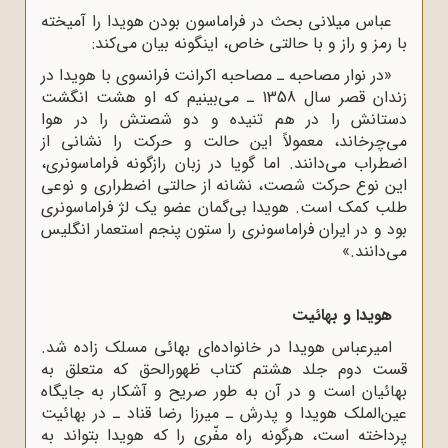
عباس میلانى بحث در فراماسون بودن هویدا را آمیخته
با رمز و راز و با حالتى خاص، اینگونه بیان مى‌کند:
«در نوار مصاحبه ـ مصاحبه اکرانت فرانسوى با هویدا در
زندان قصر سال 1358 ـ مى‌بینیم که او هشت انگشت
دستانش را در هم تنیده و دو شصتش را در هوا
مى‌چرخاند، معمولاً این حالت و حرکت را نشانى از
اضطراب مى‌دانند. اما گویا در زبان رازگونه فراماسونرى،
این نوع حرکت شصت، نشانه از حالتى اضطرارى و نوعى
طلب کمک است. هویدا بى‌گمان عضو یک لژ فراماسونرى
بود و در ایران فراماسونرى را ستون پنجم استعمار انگلیس
مى‌دانند.»
هویدا و بهائیت
امیرعباس هویدا در خانواده‌اى بهائى مسلک زاده شد.
قست دوم جلد هشتم کتاب ظهورالحق که متعلق به
بهائیان است و در آن به طور صریح و آشکار به جایگاه
عین‌الملک هویدا و پدرش ـ میرزا رضا قناد ـ در بهائیت
پرداخته است، هرگونه راه مفّرى را که هویدا بتواند به