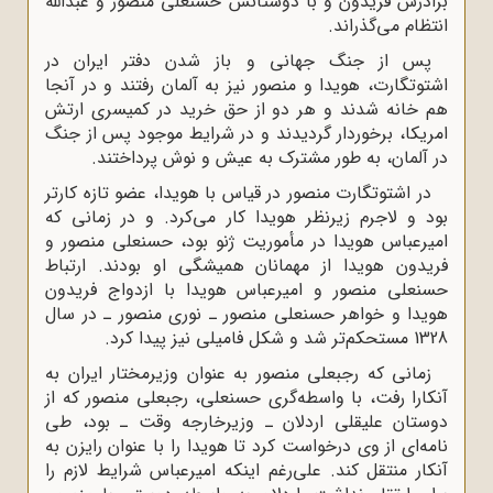
برادرش فریدون و با دوستانش حسنعلى منصور و عبدالله
انتظام مى‌گذراند.
پس از جنگ جهانى و باز شدن دفتر ایران در
اشتوتگارت، هویدا و منصور نیز به آلمان رفتند و در آنجا
هم خانه شدند و هر دو از حق خرید در کمیسرى ارتش
امریکا، برخوردار گردیدند و در شرایط موجود پس از جنگ
در آلمان، به طور مشترک به عیش و نوش پرداختند.
در اشتوتگارت منصور در قیاس با هویدا، عضو تازه کارتر
بود و لاجرم زیرنظر هویدا کار مى‌کرد. و در زمانی که
امیرعباس هویدا در مأموریت ژنو بود، حسنعلى منصور و
فریدون هویدا از مهمانان همیشگى او بودند. ارتباط
حسنعلى منصور و امیرعباس هویدا با ازدواج فریدون
هویدا و خواهر حسنعلى منصور ـ نورى منصور ـ در سال
1328 مستحکم‌تر شد و شکل فامیلى نیز پیدا کرد.
زمانی که رجبعلى منصور به عنوان وزیرمختار ایران به
آنکارا رفت، با واسطه‌گرى حسنعلى، رجبعلى منصور که از
دوستان علیقلى اردلان ـ وزیرخارجه وقت ـ بود، طى
نامه‌اى از وى درخواست کرد تا هویدا را با عنوان رایزن به
آنکار منتقل کند. على‌رغم اینکه امیرعباس شرایط لازم را