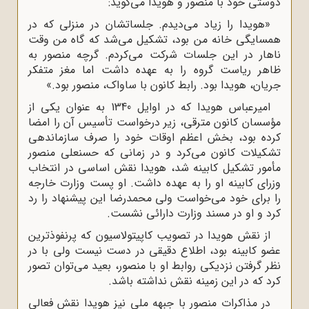
دوستى خود با منصور و هویدا مى‌گوید:
«هویدا را زیاد مى‌دیدم. جلساتشان در منزلى که در
همسایگى خانه من بود، تشکیل مى‌شد که گاه من وقت
ناهار در این جلسات شرکت مى‌کردم. گرچه منصور به
ظاهر ریاست گروه را به عهده داشت اما مغز متفکر
جریان، هویدا بود. رابط کانون با ساواک، منصور بود.»
امیرعباس هویدا که در اوایل 1340 به عنوان یکى از
مؤسسان کانون مترقى، زیر درخواست تأسیس آن را امضا
کرده بود، بخش اعظم اوقات خود را صرف سازماندهى
تشکیلات کانون مى‌کرد و در زمانی که حسنعلى منصور
مأمور تشکیل کابینه شد، هویدا نقش اساسى در انتخاب
وزراى کابینه او را به عهده داشت. او پست وزارت خارجه
را براى خود مى‌خواست ولى محمدرضا این پیشنهاد را رد
کرد و او در مسند وزارت دارائى نشست.
از نقش هویدا در تصویب کاپیتولاسیون که پرنفوذترین
عضو کابینه بود، اطلاع دقیقى در دست نیست ولى با در
نظر گرفتن نزدیکى روابط او با منصور، بعید می‌توان تصور
کرد که در این زمینه نقش نداشته باشد.
در مذاکرات منصور با جبهه ملى نیز هویدا نقش فعالى