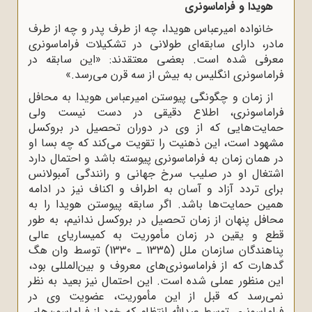
هویدا و فراماسونرى
خانواده امیرعباس هویدا، چه از طرف پدر و چه از طرف
مادر، داراى سابقه‌اى طولانى در تشکیلات فراماسونرى
معرفى شده است. بعضى معتقدند: «این سابقه در
فراماسونرى انگلیس به بیش از سه قرن مى‌رسد.»
از زمان و چگونگى پیوستن امیرعباس هویدا به محافل
فراماسونرى، اطلاع دقیقى در دست نیست ولى
حمایت‌هایى که از وى در دوران تحصیل در بروکسل
مشهود است، این ذهنیت را تقویت مى‌کند که چه بسا او
در همان زمان به فراماسونرى پیوسته باشد و احتمال دارد
اشتغال او در صلیب سرخ جهانى و رانندگى آمبولانس
براى تردد آزاد و آسان به اطراف و اکناف نیز در ادامه
همین حمایت‌ها باشد. اگر سابقه پیوستن هویدا را به
محافل پنهان از زمان تحصیل در بروکسل ندانیم، به طور
قطع و یقین در زمان مأموریت به کمیساریاى عالى
پناهندگان سازمان ملل (1335 ـ 1330) توسط وان هگ
گدهارت که از فراماسونرى‌هاى معروف و بین‌المللى بود،
این منظور عملى شده است. این احتمال نیز بعید به نظر
نمى‌رسد که قبل از این مأموریت، عضویت وى در
فراماسونرى توسط عبدالله انتظام که خود از فراماسون‌هاى