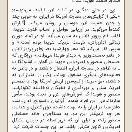
مشاور معتمد هویدا شد.»
وى در جاى دیگرى در تائید این ارتباط مى‌نویسد:
«یکى از گرایش‌هاى سفارت امریکا در ایران، به خوبى چند
و چون اهمیت این دوستى را روشن مى‌کند. [گزارش
کننده] مى‌گوید: در ارزیابى عوامل و اسباب قدرت هویدا،
اغلب نام پرویز ثابتى به میان مى‌آید. او در تمام دوران
زندگى ادارى‌اش، دوست نزدیک هویدا بوده است.» و
سپس نقل مى‌کند که: «هر چهارشنبه بعدازظهر پرویز ثابتى
در دفتر نخست‌وزیر به دیدار هویدا مى‌رفت.» روزگارى که
حسنعلى منصور و امیرعباس هویدا در آلمان ـ اشتوتگارت
ـ به ظاهر در سفارت ایران، اشتغال داشتند و در باطن به
فعالیت‌هاى دیگرى مشغول بودند، یکى از امتیازاتى که
داشتند، حق خرید از کمیسرى ارتش امریکا بود. با تصمیم
امریکا مبنى بر بهره‌گیرى از نخبگان نوخاسته تکنوکرات،
منصور و هویدا که آموزش‌هاى لازم را دیده بودند، مأمور
سازماندهى این افراد شدند. گراتیان یاتسویچ که ریاست
دفتر سیا در ایران را به عهده داشت، براى کنترل و هدایت
هر چه نزدیکتر این دو، به مستأجرى خانه حسنعلى
منصور رفت و براى آن که بى‌واسطه در جریان تشکل
امریکایى کانون مترقى باشد، در این جلسات شرکت کرد.