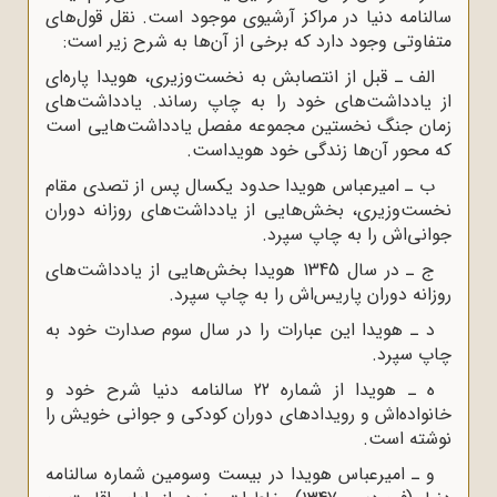
سالنامه دنیا در مراکز آرشیوى موجود است. نقل قول‌هاى
متفاوتى وجود دارد که برخى از آن‌ها به شرح زیر است:
الف ـ قبل از انتصابش به نخست‌وزیرى، هویدا پاره‌اى
از یادداشت‌هاى خود را به چاپ رساند. یادداشت‌هاى
زمان جنگ نخستین مجموعه مفصل یادداشت‌هایى است
که محور آن‌ها زندگى خود هویداست.
ب ـ امیرعباس هویدا حدود یکسال پس از تصدى مقام
نخست‌وزیرى، بخش‌هایى از یادداشت‌هاى روزانه دوران
جوانى‌اش را به چاپ سپرد.
ج ـ در سال 1345 هویدا بخش‌هایى از یادداشت‌هاى
روزانه دوران پاریس‌اش را به چاپ سپرد.
د ـ هویدا این عبارات را در سال سوم صدارت خود به
چاپ سپرد.
ه ـ هویدا از شماره 22 سالنامه دنیا شرح خود و
خانواده‌اش و رویدادهاى دوران کودکى و جوانى خویش را
نوشته است.
و ـ امیرعباس هویدا در بیست وسومین شماره سالنامه