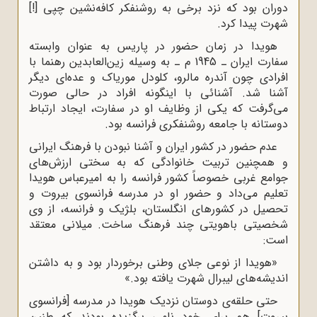
دوران بود که نزد برخى به روشنفکر کافه‌نشین چپى [!]
شهرت پیدا کرد.
هویدا در زمان حضور در پاریس به عنوان وابسته
سفارت ایران ـ 1945 م ـ به وسیله زین‌العابدین رهنما با
افرادى چون آندره مالرو، کلودل موریاک و عده‌اى دیگر
آشنا شد. آشنائى با اینگونه افراد در حالى صورت
مى‌گرفت که یکى از وظایف او در سفارت، ایجاد ارتباط
دوستانه با جامعه روشنفکرى فرانسه بود.
عدم حضور در کشور ایران و آشنا نبودن با فرهنگ ایرانى
و همچنین تربیت خانوادگى که به سختى ارزش‌هاى
جوامع غربى خصوصاً کشور فرانسه را به امیرعباس هویدا
تعلیم مى‌داد و حضور او در مدرسه فرانسوى بیروت و
تحصیل در کشورهاى انگلستان، بلژیک و فرانسه، از وى
شخصیتى باهویتى چند فرهنگ ساخت. میلانى معتقد
است:
«هویدا از نوعى جلاى وطنى برخوردار بود و به داشتن
اندیشه‌هاى لیبرال شهرت یافته بود.»
حتى حلقه‌ى دوستان نزدیک هویدا در مدرسه [فرانسوى
بیروت] هم براى خود نامى برگزیده بودند که طنین