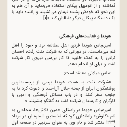
گذاشته و از اتومبیل پیکان استفاده مى‌نماید و آن هم به
این نحو که خودش پشت فرمان مى‌نشیند و راننده باید با
یک دستگاه پیکان دیگر دنبالش کند.»
[1]
هویدا و فعالیت‌هاى فرهنگى
امیرعباس هویدا فردى اهل مطالعه بود و خود را اهل
قلم مى‌دانست. در دورانى که به شرکت نفت رفت، احسان
نراقى را به کمک طلبید تا کار بررسى نیروى کار شرکت
نفت را براى او انجام دهد.
عباس میلانى معتقد است:
«شرکت نفت به همت هویدا برخى از برجسته‌ترین
روشنفکران ایران از جمله جلال آل‌احمد را دعوت کرد تا به
جنوب سفر کنند و در باب مسائل فرهنگى و ادبى با
کارگران و کارمندان شرکت نفت به گفتگو بنشینند.»
امیرعباس هویدا در راستاى همین تلاش‌ها، مجله‌اى به
نام «کاوش» راه‌اندازى کرد که نخستین شماره آن در مرداد
1339 منشر شد و نام وى به عنوان سردبیر در صفحه اول