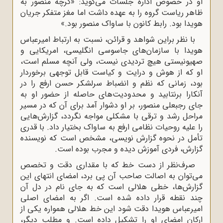
او در خصوص اداره جلسات مى‌گوید: «گرچه منصور به
ظاهر ریاست گروه را به عهده داشت اما مغز متفکر جریان
هویدا بود. رابط کانون با ساواک منصور بود.»
با نظر براین شواهد و قرائن، نسبت به ارتباط امیرعباس
هویدا با سازمان‌هاى جاسوسى انگلیسى، امریکایى و
صهیونیستى هیچ تردیدى نیست، ولى آنچه مسلم است،
او که از هوش و درایت و کیاست قابل توجهى برخوردار
بود، زمانى که نظم و انضباط سرلشکر حسن ارفع را در
آنکارا برنتابید و محدودیت‌هاى حاصله از حضور او به
جاى رجبعلى منصور، بر او دشوار آمد براى آن که در مسیر
مراحل رشد و ترقى با مشکلى مواجه نگردد، گزارش‌ها‌یى
را علیه روحیات نظامى ارفع به ساواک بختیار داد. با قدرى
تأمل در نحوه گزارش نویسى، مشخص است که نویسنده
گزارش، فردى آموزش دیده و مجرب بوده است.
صرف‌نظر از دست خط که با مقدارى دقت و تخصص
مى‌توان به اصالت صاحب آن پى برد، امضاى انتهاى این
گزارش‌ها، خطى هلالى است که به جاى نام در دل آن
چند نقطه قرار داده شده است. اگر به امضاى اصلى
امیرعباس هویدا دقت شود این خط هلالى همواره یکى از
ارکان امضاى او را تشکیل داده است. و مطلب دیگر،