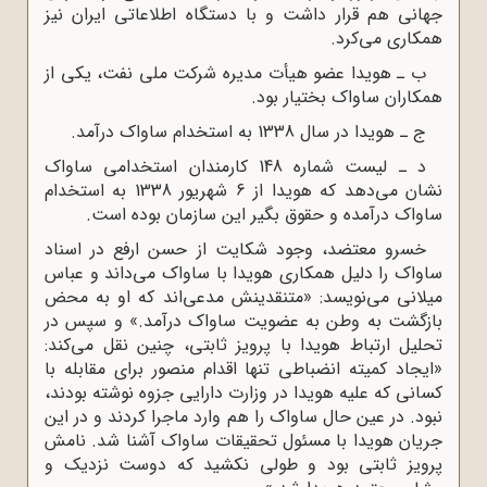
جهانى هم قرار داشت و با دستگاه اطلاعاتى ایران نیز
همکارى مى‌کرد.
ب ـ هویدا عضو هیأت مدیره شرکت ملى نفت، یکى از
همکاران ساواک بختیار بود.
ج ـ هویدا در سال 1338 به استخدام ساواک درآمد.
د ـ لیست شماره 148 کارمندان استخدامى ساواک
نشان مى‌دهد که هویدا از 6 شهریور 1338 به استخدام
ساواک درآمده و حقوق بگیر این سازمان بوده است.
خسرو معتضد، وجود شکایت از حسن ارفع در اسناد
ساواک را دلیل همکارى هویدا با ساواک مى‌داند و عباس
میلانى مى‌نویسد: «متنقدینش مدعى‌اند که او به محض
بازگشت به وطن به عضویت ساواک درآمد.» و سپس در
تحلیل ارتباط هویدا با پرویز ثابتى، چنین نقل مى‌کند:
«ایجاد کمیته انضباطى تنها اقدام منصور براى مقابله با
کسانى که علیه هویدا در وزارت دارایى جزوه نوشته بودند،
نبود. در عین حال ساواک را هم وارد ماجرا کردند و در این
جریان هویدا با مسئول تحقیقات ساواک آشنا شد. نامش
پرویز ثابتى بود و طولى نکشید که دوست نزدیک و