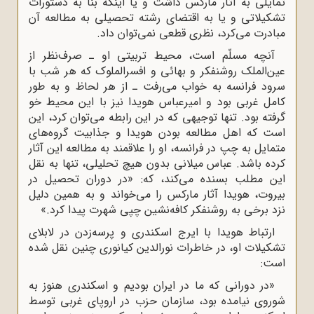
تمایلى به آثار مارکس داشت و یا اینکه بنا به دستورات
تشکیلاتى و یا به اقتضاى رشته تحصیلى به مطالعه آن
مبادرت مى‌کرد، نظرى قطعى نمى‌توان داد.
آنچه مسلّم است، محیط تربیتى او ـ صرف‌نظر از
عین‌الملک روشنفکر و بهائى و افسرالملوک که هر شب با
سرود فرانسه به خواب مى‌رفت ـ از هر لحاظ و به طور
کامل غربى بود و امیرعباس هویدا نیز با این محیط خو
گرفته بود. تنها توجیهى که در این رابطه مى‌توان کرد، این
است که اهل مطالعه بودن هویدا و جذابیت گروه‌هاى
متمایل به چپ در فرانسه، او را علاقمند به مطالعه این آثار
کرده باشد. عباس میلانى بدون هیچ تحلیلى، تنها به نقل
این مطلب بسنده مى‌کند، که: «در دوران تحصیل در
بیروت، هویدا آثار مارکس را مى‌خواند و به همین دلیل
نزد برخى به روشنفکر کافه‌نشین چپى شهرت پیدا کرد.»
ارتباط هویدا با ایرج اسکندرى و پرسه‌زدن در لابلاى
تشکیلات او، در خاطرات نورالدین کیانورى چنین نقل شده
است:
«در دورانى که ما در ایران بودیم و اسکندرى هنوز به
شوروى نیامده بود، سازمان حزب در اروپاى غربى توسط