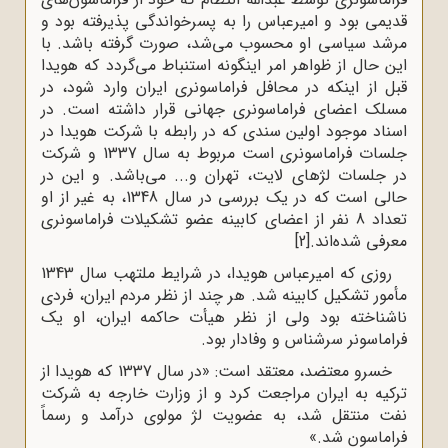
قدیمى بود و امیرعباس را به پسرخواندگى پذیرفته بود و
مرشد سیاسى او محسوب مى‌شد، صورت گرفته باشد. با
این حال از ظواهر امر اینگونه استنباط مى‌گردد که هویدا
قبل از اینکه در محافل فراماسونرى ایران وارد شود، در
مسلک اعضاى فراماسونرى جهانى قرار داشته است. در
اسناد موجود اولین سندى که در رابطه با شرکت هویدا در
جلسات فراماسونرى است مربوط به سال 1337 و شرکت
در جلسات لژهاى لایت، تهران و... مى‌باشد. و این در
حالى است که در یک بررسى در سال 1348، به غیر از او
تعداد 8 نفر از اعضاى کابینه عضو تشکیلات فراماسونرى
معرفى شده‌اند.
[2]
روزى که امیرعباس هویدا، در شرایط ملتهب سال 1343
مأمور تشکیل کابینه شد. هر چند از نظر مردم ایران، فردى
ناشناخته بود ولى از نظر هیأت حاکمه ایران، او یک
فراماسونر سرشناس و وفادار بود.
خسرو معتضد، معتقد است: «در سال 1337 که هویدا از
ترکیه به ایران مراجعت کرد و از وزارت خارجه به شرکت
نفت منتقل شد، به عضویت لژ مولوى درآمد و رسماً
فراماسون شد.»