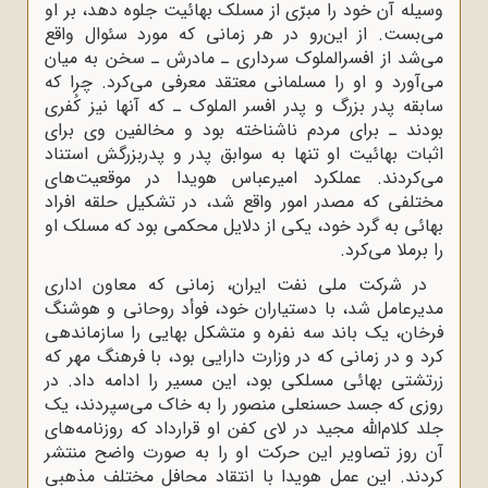
وسیله آن خود را مبرّى از مسلک بهائیت جلوه دهد، بر او
مى‌بست. از این‌رو در هر زمانى که مورد سئوال واقع
مى‌شد از افسرالملوک سردارى ـ مادرش ـ سخن به میان
مى‌آورد و او را مسلمانى معتقد معرفى مى‌کرد. چرا که
سابقه پدر بزرگ و پدر افسر الملوک ـ که آنها نیز کُفرى
بودند ـ براى مردم ناشناخته بود و مخالفین وى براى
اثبات بهائیت او تنها به سوابق پدر و پدربزرگش استناد
مى‌کردند. عملکرد امیرعباس هویدا در موقعیت‌هاى
مختلفى که مصدر امور واقع شد، در تشکیل حلقه افراد
بهائى به گرد خود، یکى از دلایل محکمى بود که مسلک او
را برملا مى‌کرد.
در شرکت ملى نفت ایران، زمانى که معاون ادارى
مدیرعامل شد، با دستیاران خود، فوأد روحانى و هوشنگ
فرخان، یک باند سه نفره و متشکل بهایى را سازماندهى
کرد و در زمانى که در وزارت دارایى بود، با فرهنگ مهر که
زرتشتى بهائى مسلکى بود، این مسیر را ادامه داد. در
روزى که جسد حسنعلى منصور را به خاک مى‌سپردند، یک
جلد کلام‌اللّه‌ مجید در لاى کفن او قرارداد که روزنامه‌هاى
آن روز تصاویر این حرکت او را به صورت واضح منتشر
کردند. این عمل هویدا با انتقاد محافل مختلف مذهبى