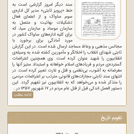
سند دیگر امروز گزارشی است به
خط «پرویز ثابتی» مدیر کل اداره‌ی
سوم ساواک و از اعضای فعال
تشکیلات بهائیت و متصل به
سازمان موساد و سازمان سیا، که
برای کلیه اداره‌های ساواک‌ کشور در
مورد آمادگی برای برخورد با
مجالس مذهبی و وعاظ مساجد ارسال شده است. در این گزارش
ثابتی شهدای انقلاب را اخلالگر و مأمورین کشته شده به وسیله‌ی
انقلابیون را شهید عنوان کرده است. وی همچنین اعتراضات
گسترده‌ی مردم و فریادهای اسلام خواهانه و استبداد ستیز آنها را
مغرضانه به آشوب، بی‌نظمی و قتل و غارت تعبیر کرده است. در
انتهای سند ثابتی مجازات‌های قانونی مترتب بر اعتراضات مردمی
را متذکر شده و می‌خواهد که به انقلابیون نیز تفهیم گردد. این
دستور العمل اندکی قبل از قتل عام مردم در 17 شهریور 1357 در...
ادامه مطلب
تقویم تاریخ