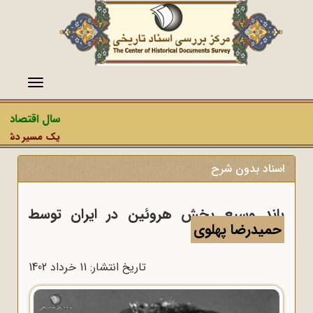
منو
سال اقتصاد مق
یک مسیر دشمن، ع
اسناد بدون شرح
باند وسیع پخش هروئین در ایران توسط
حمیدرضا پهلوی
تاریخ انتشار: 11 خرداد 1402