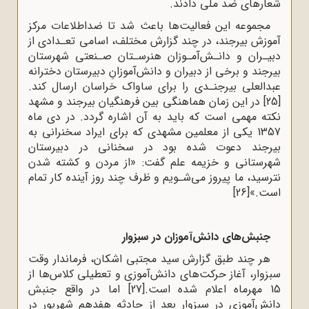
شعارهای ضد ملی دادند.
مجموعه این فعالیت‌ها باعث شد تا ضداطلاعات مرکز
آموزش بیرجند، در چند گزارش مختلف، اسامی تعـدادی از
دبیـران و دانـش‌آمـوزان هنرسـتان صـنعتی شهرستان
بیرجند و برخی از دبیران و دانش‌آموزانِ دبیرستان دخترانه
عبدالعلی بیرجنـدی را برای ساواک خراسان ارسال کند.
[25]
در این زمان هماهنگی بین فرهنگیان بیرجند و مشهد
نکته مهمی است که باید به آن اشاره گردد. در دی ماه
1357 یکی از معلمین مشهدی که برای ایراد سخنرانی به
بیرجند دعوت شده بود در سخنانی در دبیرستان
شهرستانی و خزیمه علم گفت: «از مردن و کشته شدن
نترسید، ما پیروز می‌شـویم و ظرف چند روز آینده کار تمام
است.»
[26]
جنبش‌های دانش‌آموزان در سبزوار
هر چند طبق گزارش سید مجتبی اشکان، فرماندار وقت
سبزوار، آغاز حرکت‌های دانش‌آموزی و تعطیلی کلاس‌ها از
15 مهرماه اعلام شده است.
[27]
اما در واقع جنبش
دانش‌آموزی در سبزوار بعد از حادثه هفدهم شهریور در