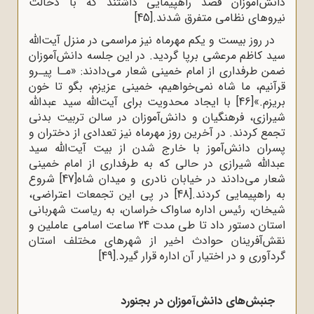
دانش‌آموزان قصد راهپیمایی داشتند که با دخالت
نیروهای نظامی متفرق شدند.
[45]
در روز بیست و یکم مهرماه نیز مراسمی در منزل آیت‌الله
سید کاظم مرعشی برپا گردید. در این جلسه دانش‌آموزان
ضمن طرفداری از امام خمینی شعار می‌دادند: «مـا پیـرو
قرآنیم، ما شاه نمی‌خواهیم، خمینی عزیزم، بگو تا خون
بریزم.»
[46]
با ایجاد محدویت برای آیت‌الله سید عبدالله
شیرازی، فرهنگیان و دانش‌آموزان در سالن تربیت بدنی
تجمع کردند. در آخرین روز مهرماه نیز تعدادی از دختران و
پسران دانش‌آموز با خارج شدن از بیت آیت‌الله سید
عبدالله شیرازی در حالی که به طرفداری از امام خمینی
شعار می‌دادند در خیابان نادری و میدان شاه
[47]
شروع
به راهپیمایی کردند.
[48]
در پی این تجمعات اعتراضی،
شیخان، رئیس اداره ساواک خراسان، به ریاست شهربانی
استان دستور داد تا طی مدت 24 ساعت اسامی عاملین و
نقش‌آفرینان حوادث اخیر از شهرهای مختلف استان
گردآوری و در اختیار آن اداره قرار گیرد.
[49]
جنبش‌های دانش‌آموزان در بجنورد