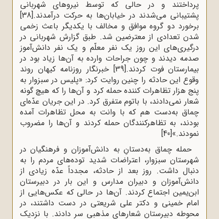
پرداختند و در حالی که توسط نیروهای شهربانی
پشتیبانی می‌شدند در خیابان‌ها به حرکت درآمدند.
[38]
برخورد دو گروه موافق و مخالف با یکدیگر باعث زخمی
شدن تعدادی از معترضین شد. طبق گزارش شهربانی در
درگیری‌های این روز یک نفر معلّم و یک نفر دانش‌آموز
صدمه دیدند و چون جراحات وارده به آن‌ها زیاد بود در
بیمارستان فوت کردند.
[39]
خبرنگار روزنامه کیهان روند
وقوع این حادثه را چنین روایت کرد: «پلیس در سبزوار به
پنج هزار تظاهرات کننده حمله کرد و آن‌ها را که هیچ گونه
شعار نمی‌دادند، با باتوم متفرق کرد. در این جریان عدّه‌ای
چماق به‌دست هم که با وانت به محل تظاهرات آمده
بودند، به تظاهرکنندگان حمله کردند و آن‌ها را مضروب
نمودند.»
[40]
حمله چماق به‌دستانِ به دانش‌آموزان و فرهنگیان در
شهرستان سبزوار، اعتراضات شدید توده‌های مردم را به
دنبال داشت. روز بعد از حادثه، مجدداً عدّه زیادی از
دانش‌آموزان و دبیران مدارس و این بار در دبیرستان
ابن‌یمین اجتماع کردند. آن‌ها در حالی که عکس‌هایی از
امام خمینی و دکتر علی شریعتی در دست داشتند، در
محوطه دبیرستان شعارهای مذهبی سر دادند. با نزدیک