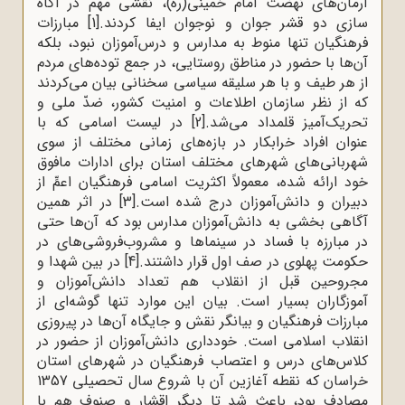
آرمان‌های نهضت امام خمینی(ره)، نقشی مهم در آگاه
سازی دو قشر جوان و نوجوان ایفا کردند.
[1]
مبارزات
فرهنگیان تنها منوط به مدارس و درس‌آموزان نبود، بلکه
آن‌ها با حضور در مناطق روستایی، در جمع توده‌های مردم
از هر طیف و با هر سلیقه سیاسی سخنانی بیان می‌کردند
که از نظر سازمان اطلاعات و امنیت کشور، ضدّ ملی و
تحریک‌آمیز قلمداد می‌شد.
[2]
در لیست اسامی که با
عنوان افراد خرابکار در بازه‌‌های زمانی مختلف از سوی
شهربانی‌های شهرهای مختلف استان برای ادارات مافوق
خود ارائه شده، معمولاً اکثریت اسامی فرهنگیان اعمِّ از
دبیران و دانش‌آموزان درج شده است.
[3]
در اثر همین
آگاهی بخشی به دانش‌آموزان مدارس بود که آن‌ها حتی
در مبارزه با فساد در سینماها و مشروب‌فروشی‌های در
حکومت پهلوی در صف اول قرار داشتند.
[4]
در بین شهدا و
مجروحین قبل از انقلاب هم تعداد دانش‌آموزان و
آموزگاران بسیار است. بیان این موارد تنها گوشه‌ای از
مبارزات فرهنگیان و بیانگر نقش و جایگاه آن‌ها در پیروزی
انقلاب اسلامی است. خودداری دانش‌آموزان از حضور در
کلاس‌های درس و اعتصاب فرهنگیان در شهرهای استان
خراسان که نقطه آغازین آن با شروع سال تحصیلی 1357
مصادف بود، باعث شد تا دیگر اقشار و صنوف هم با