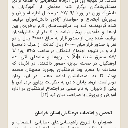
شدند. در نتیجه روز اول آذرماه تظاهراتی با هدف آزادی
دستگیرشدگان برگزار شد: «عدّه‌ای از آموزگاران و
دانش‌آمـوزان در روز 1 /9 /57 در محـل اداره آمـوزش و
پـرورش اجتماع و خواستار آزادی دانش‌آموزان توقیف
شده گردیدنـد؛ کـه بـا مراقبـت‌هـای لازم برخوردی بین
آن‌ها و مأمورین پیش نیامد و 5 نفر از دانش‌آموزان
توقیف شده پس از صدور قرار به مبلغ 400000 ریال و دو
نفر با صدور قرار مبلغ 200000 ریال کفالت از طرف دادسـرا
آزاد و در نتیجه اجتماع کنندگان در ساعت 1245 روز1 /9
/57 متفرق شدند.»
[61]
در روزها و ماه‌های آتی هم
فرهنگیان در صحنه مبارزه حضور داشتند. در آذرماه که
مصادف با محرم بود فرهنگیان بجنورد همچنان مصمم
بودند تا به اعتصابشان ادامه دهند. در این زمان
درخواست آن‌ها پایان دادن به حکومت پهلوی بود. این را
یکی از دبیران به نام علمی در اجتماع فرهنگیان در اداره
آموزش و پرورش با صراحت بیان کرد.
[62]
تحصن و اعتصاب فرهنگیان استان خراسان
همزمان با شروع راهپیمایی‌های خیابانی، اعتصاب و