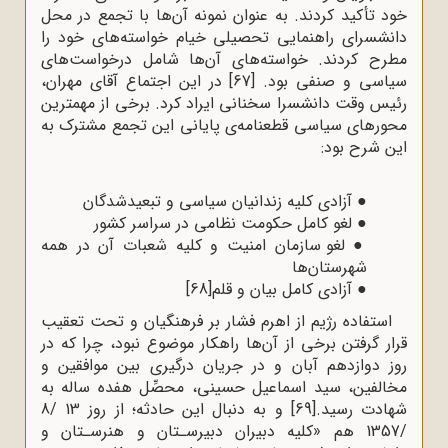
خود تأکید کردند. به عنوان نمونه آن‌ها با تجمع در محل
دانشسرای راهنمایی تحصیلی خیام خواسته‌های خود را
مطرح کردند. خواسته‌های آن‌ها شامل درخواست‌های
سیاسی و صنفی بود.
[67]
در این اجتماع آقاى مهران،
رئیس وقت دانشسرا سخنانى ایراد کرد. برخی از مهمترین
محورهای سیاسی قطعنامه‌‌ی پایانی این تجمع‌ مشترک به‌
این شرح بود:
●
آزادى کلیه‌ زندانیان سیاسى و تبعیدشدگان
●
لغو کامل حکومت نظامى در سراسر کشور
●
لغو سازمان امنیت و کلیه‌ شعبات آن در همه‌
شهرستان‌ها
●
آزادى کامل بیان و قلم
[68]
استفاده رژیم از اهرم فشار بر فرهنگیان و تحت تعقیب
قرار گرفتن برخی از آن‌ها راهکار موضوع نبود، چرا که در
روز دوازدهم آبان و در جریان درگیری بین موافقین و
مخالفین، سید اسماعیل حسینی، محصِّل هفده ساله به
شهادت رسید.
[69]
و به دنبال این حادثه؛ از روز 13 /8
/1357 هم «کلیه دبیران دبیرسـتان و هنرسـتان و