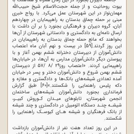
بیوت روحانیت و از جمله حجت‌الاسلام شیخ حبیب‌الله
مهمان‌نواز در این شهرستان عمل می‌کرد. با رواج خبری
مبنی بر حمله چماق بدستان به راهپیمایان در چهاردهم
آبان، گروه دبیران و فرهنگیان بجنورد را بر آن داشت با
ارسال نامه‌ای به دادگستری و دادستانی شهرستان از آن‌ها
بخواهند که مانع حمله چماق بدستان به راهپیمایان در
این روز گردند.
[59]
در بیست و نهم آبان ماه اعتصاب
دانش‌آموزان از دبیرستان دخترانه ششم بهمن آغاز و با
پیوستن دیگر دانش‌آموزان مدارس به آن‌ها، در خیابان‌ها
راهپیمایی کردند. «اعتصاب روز29 /8 /57 از دبیرستان
ششم بهمن شروع و دانش‌آموزان دختر و پسر در خیابان
آمده تعدادی شیشه‌های بانک‌ها و دادگستری و مغازه و
دکه پلیس راهنمایی را شکستند.»
[60]
طبق گزارش
فرمانداری بجنورد دانش‌آموزان شیشه‌های ساختمان
انجمن شهرستان، تابلوهای میـدان کـوروش کبیـر،
شیشـه چنـد دستگاه اتومبیل در دادگستری و چند شیشه
از بانک فرهنگیان و شیشه هـای کیوسـک راهنمایی را
شکستند.
در این روز تعداد هفت نفر از دانش‌آموزان بازداشت