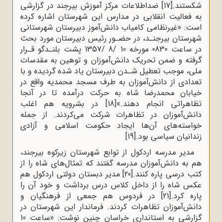
شکستند.
[17]
ضداطلاعات مرکز آموزش بیرجند در گزارشی
به فعالیت انقلابی در مدارس این شهرستان اشاره کرده
است: «غیرنظامی کامیاب دانش‌آموز دبیرستان شهرستانی
شهرستان بیرجنـد، در حضـور رئیس دبیرستان مورد بحث
در ساعت 0830 مورخه 10 /8 /1357 پشت بلنـدگو قـرار
گرفته و ضمن تحریک دانش‌آموزان و توهین به مقدسات
ملی، موجب تعطیل شـدن دبیرستان یاد شده گردیده و با
تعدادی از دانش‌آموزان به طرف مسجد محمدیه واقع در
خیابان محمدرضا شاه به حرکت درآمده تا در آنجا
تظاهراتی انجام دهند.»
[18]
در بشرویه هم اغلب
دانش‌آموزان در تظاهرات شرکت می‌کردند. از جمله
خواسته‌های آن‌ها ایجاد حکومت اسلامی و آزادی
زندانیان سیاسی بود.
[19]
مدیر مدرسه اردکول از توابع شهرستان زیرکوه بیرجند،
هم به دانش‌آموزان مدرسه گفتند که تمثال‌های شاه را از
کتب درسی پاره کنند.
[20]
مدیر دبستان دولتی اردکول هم
عکس شاه را از داخل کلاس درس برداشت و خود آن را
پاره کرد.
[21]
در فردوس هم جمعی از فرهنگیان و
دانش‌آموزان تظاهرات کردند. فرماندار این شهرستان در
گزارشی به استانداری خراسان چنین نوشت: «ساعت 10