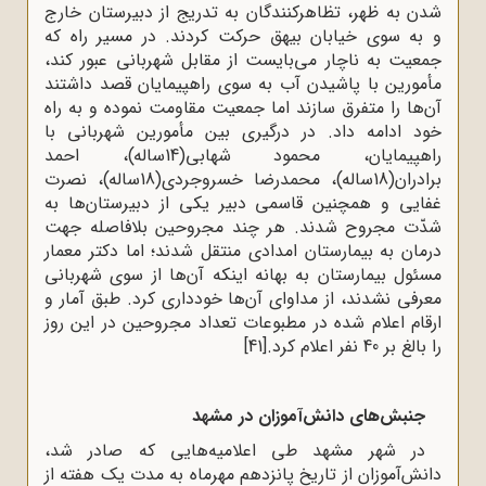
شدن به ظهر، تظاهرکنندگان به تدریج از دبیرستان خارج
و به سوی خیابان بیهق حرکت کردند. در مسیر راه که
جمعیت به ناچار می‌بایست از مقابل شهربانی عبور کند،
مأمورین با پاشیدن آب به سوی راهپیمایان قصد داشتند
آن‌ها را متفرق سازند اما جمعیت مقاومت نموده و به راه
خود ادامه داد. در درگیری بین مأمورین شهربانی با
راهپیمایان، محمود شهابی(14ساله)، احمد
برادران(18ساله)، محمدرضا خسروجردی(18ساله)، نصرت
غفایی و همچنین قاسمی دبیر یکی از دبیرستان‌ها به
شدّت مجروح شدند. هر چند مجروحین بلافاصله جهت
درمان به بیمارستان امدادی منتقل شدند؛ اما دکتر معمار
مسئول بیمارستان به بهانه اینکه آن‌ها از سوی شهربانی
معرفی نشدند، از مداوای آن‌ها خودداری کرد. طبق آمار و
ارقام اعلام شده در مطبوعات تعداد مجروحین در این روز
را بالغ بر 40 نفر اعلام کرد.
[41]
جنبش‌های دانش‌آموزان در مشهد
در شهر مشهد طی اعلامیه‌هایی که صادر شد،
دانش‌آموزان از تاریخ پانزدهم مهرماه به مدت یک هفته از