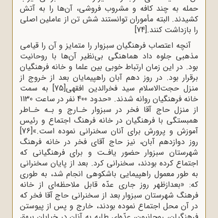
حمله به چند کافه و مشروب فروشی، آن‌ها را به آتش
کشیدند. البته مأموران توانستند شش تن از عاملین اصلی
را بازداشت کنند.
[74]
آنچه اعتصاب فرهنگیان سبزوار را متمایز و آن را قیامی
مذهبی جلوه داد هماهنگی بی‌نظیر آن‌ها با روحانیت
بود. در این زمان ارتباط خوبی بین علما و خانه فرهنگیان
برقرار بود. در روز دهم آبان راهپیمایان بعد از خروج از
منزل حجت‌الاسلام سید فخرالدین افقهی
[75]
به سمت
خانه فرهنگیان روانه شدند. «حدود 400 نفر در ساعت 1130
از منزل حاج آقا فخر در سبزوار خـارج و بـه خـاطر
همبستگی با فرهنگیان در خانه فرهنگ اجتماع و رئیس
آموزش و پرورش برای آنان سخنرانی نموده است.»
[76]
روز دوازدهم آبان، نیز حاج آقای فخر در خانه فرهنگ
شهرستان سبزوار حضور یافـت و برای فرهنگیانی که
اجتماع کرده بودند، سخنرانی کرد. بعد از پایان سخنرانی
به طور معمول راهپیمایی باشکوهی انجام شد، به طوری
که: «بعدازظهر روز جاری عدّه قابل ملاحظه‌ای از خانه
فرهنگ شهرستان سبزوار بعد از سخنرانی حاج آقا فخر که
در آن محل اجتماع نموده بودند، خارج و پس از پیوستن
فرهنگیان، روحانیون، عدّه‌ای طلبه به آنان در خیابان بیهق