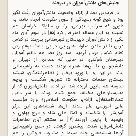
جنبش‌های دانش‌آموزان در بیرجند
در فردوس بعد از زلزله وضعیت دانش‌آموزان رقّت‌انگیز
بود و هیچ گونه رسیدگی از سوی حکومت انجام نشد، به
طوری که سرتیپ بهرامی، رئیس ساواک خراسان هم
نسبت به این مساله اعتراض کرد.
[15]
در سوم آبان ماه
یکی از دانش‌آموزان دبیرستان شهرستانی بیرجند در کلاس
درس با فرستادن صلوات‌های پی در پی باعث برهم زدن
نظام کلاس درس گردید. سه روز بعد هم دانش‌آموزان
دبیرستان شوکتی، در حالی که تعدادی از دبیران و
دانشجویان با آن‌ها همراه بودند دست به راهپیمایی
زدند. در این روز با ورود برخی از تظاهرکنندگان، شیشه
دبستان خدمات دخترانه 25 شهریور شکست و پرچم
مدرسه هم پایین آورده شد. در ادامه دانش‌آموزان که از
دبیرستان‌های مختلف جمع شده بودند با سر دادن
شعار«استقلال، آزادی، حکومت اسلامی» وارد مؤسسه
عالی آموزشی علم شدند. آن‌ها شیشه‌های این مرکز
آموزشی را شکسته و تمثال‌های شاه و فرح پهلوی و
ولیعهد را پایین آوردند.
[16]
در هشتم آبان تظاهرات
دانش‌آموزان شدت بیشتری گرفت. در حین راهپیمایی
آن‌ها شیشه‌های چند سینما و مشروب فروشی را هم