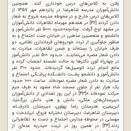
رفتن به کلاس‌های درس خودداری کنند. همچنین
دانش‌آموزان مدرسه شاهرضا در پانزدهم مهر 1357 از
کلاس‌های درس خارج و در محوطه مدرسه شروع به شعار
دادن کردند.
[42]
در هفدهم مهرماه تظاهرات دانش‌آموزان
در مشهد اوج گرفت. چنانچه«حدود 5000 نفر دانش‌آموز و
دانشجو و متعصبین مذهبی در خیابان جنت اجتماع و به
منظور جلوگیری از تردد خودروهای فرمانداری نظامی، دو
طرف خیابان را بسته‌اند و ضمن تظاهرات، مبادرت به
دادن شعار مضره می‌نماینـد. حـدود 500 نفـر دانش‌آموز
در چهارراه کوی دکترها به حالت نشسته اعتصاب کرده و
مانع انجام تردد اتومبیل‌ها گردیده‌اند. حدود 300 نفر
دانش‌آموز و دانشجو پشـت دانشـکده پزشـکی اجتماع و
مبادرت به دادن شعار مضره نموده‌اند. ساعت 1000 حدود
یک ‌هزار نفر از جلوی مسجد شاه مشهد به طرف حرم
حرکت نموده‌اند.»
[43]
در این روز تعدادی از دانش‌آموزان
دبیرستان‌های ملکی، دانش و هنر، دانش بزرگ‌نیا،
ابن‌یمین، هنرستان رضا پهلوی، دبیرستان نادرشـاه،
دبیرستان شاهرضا، دبیرستان دخترانه فروغ، ایراندخت و
مهستی در محوطه مدارس اجتماع و دست به تظاهراتی
زدند.
[44]
در همین روز در تربت حیدریه عده‌ای از