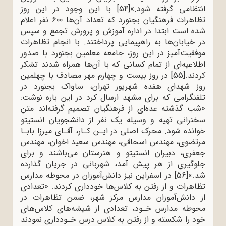
انتظامی گرفته شود.»
[54]
با این وجود در این روز
تظاهرات فرهنگیان بجنورد که تعداد آن‌ها 600 نفر اعلام
شده است ابتدا در اداره آموزش و پرورش تجمع و سپس
در خیابان‌ها به راهپیمایی پرداختند. با انجام تظاهرات
موفقیت‌آمیز در این روز، جامعه معلمین بجنورد با صدور
اطلاعیه‌ای از تمام کسانی که با آن‌ها همراه شدند تشکر
کردند.
[55]
در روز بیست و چهارم مهر مصادف با چهلمین
روز شهدای هفده شهریور تهران، ساواک بجنورد در
تلفنگرامی که برای مشهد ارسال کرد در این باره نوشت:
«شب گذشته عده‌ای از فرهنگیان تصمیم گرفته‌اند متن
سخنرانی تهیه و وسیله یک نفر از دانشجویان انستیتو
خوانده شود. محرک اصلی در ایـن کـار، آقـای میرزا بابـا
مرتضوی، مهندس اسحاقی، مهندس سعید اخوان، مهندس
جعفری، دبیران انستیتو و هنرستان می‌باشند و برای
جلوگیری از هر پیش آمد، شهربانی در جریان گذارده
شد.»
[56]
در اسفراین نیز دانش‌آموزان در محوطه مدارس
تظاهرات و از رفتن به کلاس‌ها خودداری کردند. «تعدادی
از دانش‌آموزان مدارس مرکز شهر، ضمن تظاهرات در
محوطه مدارس خـود، تعدادی از شیشه‌های کلاس‌های
خود را شکسته و از رفتن به کلاس درس خـودداری نمودند