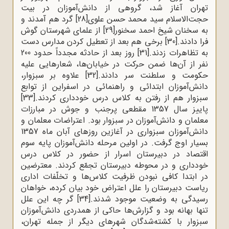
تهران آغاز شد، گروهی از دانش‌آموزان در بیت
حجت‌الاسلام سید محمد حسن علوی
[28]
گرد هم آمدند و
به سخنان شیخ احمد سخنور
[29]
از علمای شهرستان گوش
فرا دادند.
[30]
برخی هم بعد از تعطیل کردن مدارس دست
به تظاهرات زدند.
[31]
روز بعد از حادثه مجدداً حدود 200
نفر از آن‌ها ضمن حرکت در خیابان‌ها، شعارهایی علیه
حکومت و سلطنت سر دادند.
[32]
علاوه بر سبزوار،
دانش‌آموزان ابتدائی و راهنمائی در اسفراین از توابع
سبزوار هم از رفتن به کلاس درس خودداری کردند.
[33]
پاییز سال 1357 مقطعی پرجنب و جوش در مبارزات
معلمان و دانش‌آموزان در سبزوار بود. اعتراضات معلمان و
دانش‌آموزان سبزواری در آغازین روزهای آبان ماه 1357
بسیار اوج گرفت. در اولین مرحله دانش‌آموزان پایه سوم
اقتصاد در دبیرستان اسرار از حضور در کلاس درس
خودداری و در محوطه دبیرستان تجمّع کردند. معترضین
در ابتدا کافی نبودن ظرفیت کلاس‌ها و تخلّفات اداری
ریاست دبیرستان را علل اعتراض خود بیان کرده، خواهان
رسیدگی به وضعیت موجود شدند.
[34]
گر چه این علل
تنها بهانه بود و گزارش‌ها حاکی از همدردی دانش‌آموزان
سبزوار با کشته‌شدگان شهرهای دیگر از جمله تهران،