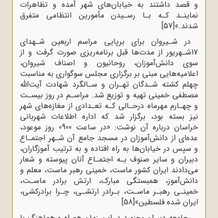
و قصد داشتند به خیابان‌های شهر آمده و تظاهرات
نماینـد کـه بـا رسـیدن مأمورین انتظامی متفرق
شدند.»
[57]
در شـیروان برای برپایی مراسم اربعین شـهدای
17شـهریور از مدت‌ها قبل برنامه‌ریزی صورت گرفت و از
سوی دانش‌آموزان، روحانیون و اصناف شیروان،
اعلامیه‌هایی مبنی بر برگزاری مجلس سوگواری به مناسبت
چهلم کشته شـدگان تهـران و سـالگرد شهادت آیت‌الله
مصطفی خمینی تهیه و توزیع شد. مراسـم در روز بیسـت
و چهـارم مهرماه درحـالی کـه تعـدادی از مغازه‌های شهر
نیز بسته بود، برگزار شد که اداره اطلاعات شهربانی
خراسان درباره آن نوشت: «در ساعت 0900 روز موعود،
عده‌ای از دانش‌آموزان در مسجد جامع آن شـهر اجتمـاع
و سپس در خیابان‌ها به راه افتاده و به ترتیب آموزگاران،
دبیران و سایر صنوف بـه اجتمـاع آنان پیوسته و شعار
می‌دادند ایران کشور ماست، خمینی رهبر ماست، معلم و
دانش‌آموز، همبستگی مبارک، ارتش برادر ماسـت،
خمینـی رهبـر ماسـت، بـرادر ارتشـی، چـرا برادرکشی،
ایران شده فلسطین»
[58]
جامعه دبیران بجنورد در این زمان همراه و هماهنگ با