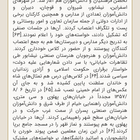
تحصن فرهنگیان و دانش‌آموزان هم آغاز شد. در شهرهای
اسفراین، نیشابور، شیروان و قوچان، دبیران و
دانش‌آموزان ِتعدادی از مدارس و همچنین کارکنان برخی
از ادارات دولتی از جمله سازمان تعاون و امور روستائی و
پست و تلگراف اعتصاب کردند. آن‌ها در جلسات صنفی
که تشکیل دادند، خواسته‌های خود را اعلام نمودند.
[63]
به تدریج دیگر مدارس و دبیرستان‌ها هم به جمع اعتصاب
کنندگان پیوستند و از حضور در کلاس خودداری کردند.
دانش‌آموزان و هنرجویان هنرستان صنعتی نیشابور طی
تظاهرات خیابانی؛ با سر دادن شعارهایی علیه دولت؛
خواستار برقراری حکومت اسلامی و آزادی زندانیان
سیاسی شدند.
[64]
در کلاس‌های درس هم تمثال‌های شاه
و خاندان سلطنت پایین کشیده شد و به جای آن
عکس‌های از امام خمینی نصب شد.
[65]
در تاریخ 6 /8
/1357 مجدداً در خیابان‌های پهلوی و سی متری،
دانش‌آموزان راهنمایی خیام از طرف شرق و دانش‌آموزان
هنرستان صنعتی پسران از سمت غرب حرکت و در
خیابان‌های سطح شهر راهپیمایی کردند. آن‌ها در خیابان
پهلوی به هم پیوستند و نماز ظهر را در مسجد جامع برپا
کردند.
[66]
در این زمان معلمین ضمن پیوند خوردن با
دانشجویان و اساتید دانشگاه‌ها، بر خواسته‌های مشترک