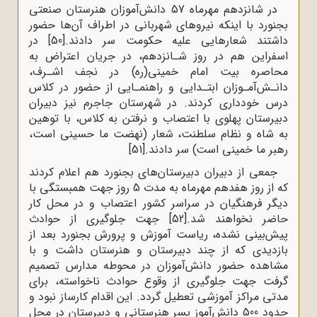
در شانزدهم مهرماه 57 دانش‌آموزان هنرستان صنعتی
بجنورد با اینکه نیروهای شهربانی در اطراف آن‌ها حضور
داشتند شعارهایی علیه حکومت سر دادند.
[50]
در
اسفراین هم در روز شـانزدهم، در جریان اعتراض به
محاصره بیت امام خمینی(ره) در نجف اشـرف،
دانـش‌آمـوزان ابتـدایی و راهنمـایی از حضور در کلاس
درس خودداری کردند. در شهرستان جاجرم نیز دبیران
دبیرستان پهلوی با اعتصاب و نرفتن به کلاس، با توهین
به شاه و نظام سلطنت، شعار (نهضت ما حسینی است،
رهبر ما خمینی است) سر دادند.
[51]
جمعی از دبیران دبیرستان‌های بجنورد هم اعلام کردند
که از روز هفدهم مهرماه به مدت 5 روز جهت همبستگی با
دیگر فرهنگیان در سراسر کشور اعتصاب و در محل کار
حاضر نخواهند شد.
[52]
جهت جلوگیری از حوادث
پیش‌بینی نشده، ریاست آموزش و پرورش بجنورد بعد از
بازدیدی که از چند دبیرستان و هنرستان داشت و با
مشاهده حضور دانش‌آموزان در محوطه مدارس تصمیم
گرفت جهت جلوگیری از وقوع حوادث ناخواسته، برای
مدتی مراکز آموزشی تعطیل گردد. این اقدام کارساز نبود و
حدود 500 دانش‌آموز پسر هنرستانی و دبیرستان در محل