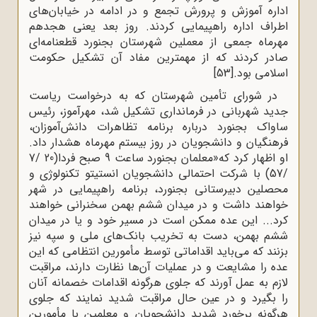
اداره آموزش و پرورش تجمع و در ادامه در خیابان‌های
اطراف اداره راهپیمایی کردند. روز بعد یعنی هجدهم
مهرماه جمعی از معملین شهرستان بجنورد قطعنامه‌ای
صادر کردند که از مهمترین مفاد آن تشکیل حکومت
اسلامی بود.
[53]
در شورای تأمین شهرستان که به درخواست ریاست
جدید شهربانی در فرمانداری تشکیل شد، مهرآموز، رئیس
ساواک بجنورد درباره برنامه تظاهرات دانش‌آموزان،
فرهنگیان و دانشجویان در روز بیستم مهرماه هشدار داد.
او اظهار کرد که«معلمان بجنورد ساعت 9 صبح فردا(20 /7
/57) با شرکت احتمالی دانشجویان انستیتو تکنولوژی و
محصلین دبیرستانی بجنورد، برنامه راهپیمایی در شهر
خواهند داشت و در میدان ششم بهمن سخنرانی خواهند
کرد... این عده ممکن است در مسیر خود و یا در میدان
ششم بهمن، دست به تخریب بانک‌های ملی و سپه نیز
بزنند که می‌باید اقداماتی توسط مأمورین انتظامی که این
عده را مشایعت و در عملیات آن‌ها نظارت دارند، مراقبت
لازم به عمل آورند که جلوی هرگونه اقدامات خصمانه آنان
را بگیرد و در عین حال مراقبت شدید نمایند که جلوی
هرگونه برخورد شدید دانشجویان و معلمین با مأمورین