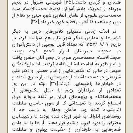
همدان و کرمان داشت.
[35]
شهربانی سبزوار در پنجم
مهرماه از تحریک دانش‌آموزان توسط حجت‌الاسلام سید
محمدحسن علـوی، از علمای انقلابی شهر، مبنی بر دفاع از
دین و مذهب تا آخرین قطره خون خبر داد.
[36]
در اندک زمانی تعطیلی کلاس‌های درس به دیگر
کلاس‌ها و مدارس دیگر شهرستان هم سرایت کرد، در
تاریخ 7 /8 /1357 که تعداد قابل توجهی از دانش‌آموزان
در محوطه دبیرستان اسرار تجمع کرده بودند،
حجت‌الاسلام محمدحسن علوی در جمع آنان حضور یافت
و نماز ظهر به امامت ایشان اقامه گردید. اجتماع‌کنندگان
سپس در حالی که عکس‌هایی از امام خمینی و دکتر علی
شریعتی در دست داشتند از دبیرستان اسرار خارج شدند و
در خیابان‌ها راهپیمایی کردند.
[37]
البته در این روز
تعدادی از طرفداران رژیم با حمل عکس‌های از
محمدرضاشاه و پرچم‌های ایران در فلکه دروازه عراق
اجتماع کردند. با تمهیداتی که از سوی حامیان سلطنت
اندیشیده شده بود، عدّه‌ای چماق به دست هم از
روستاهای اطراف به شهر آورده شده بودند تا راهپیمایان
معترض را مورد ضرب و شتم قرار دهند. آن‌ها با سر دادن
شعارهایی به طرفداری از حکومت پهلوی و سلطنت