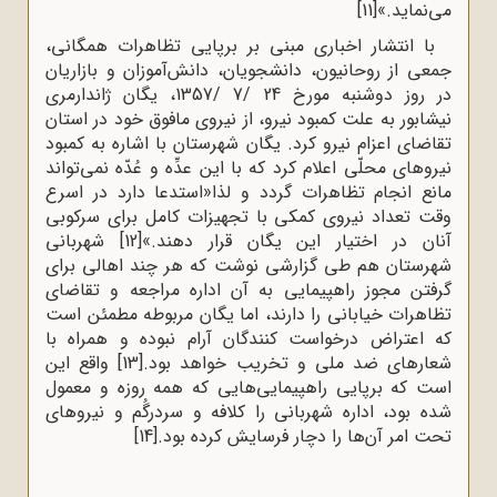
می‌نماید.»
[11]
با انتشار اخباری مبنی بر برپایی تظاهرات همگانی،
جمعی از روحانیون، دانشجویان، دانش‌آموزان و بازاریان
در روز دوشنبه مورخ 24 /7 /1357، یگان ژاندارمری
نیشابور به علت کمبود نیرو، از نیروی مافوق خود در استان
تقاضای اعزام نیرو کرد. یگان شهرستان با اشاره به کمبود
نیروهای محلّی اعلام کرد که با این عدِّه و عُدّه نمی‌تواند
مانع انجام تظاهرات گردد و لذا«استدعا دارد در اسرع
وقت تعداد نیروی کمکی با تجهیزات کامل برای سرکوبی
آنان در اختیار این یگان قرار دهند.»
[12]
شهربانی
شهرستان هم طی گزارشی نوشت که هر چند اهالی برای
گرفتن مجوز راهپیمایی به آن اداره مراجعه و تقاضای
تظاهرات خیابانی را دارند، اما یگان مربوطه مطمئن است
که اعتراض درخواست کنندگان آرام نبوده و همراه با
شعارهای ضد ملی و تخریب خواهد بود.
[13]
واقع این
است که برپایی راهپیمایی‌هایی که همه روزه و معمول
شده بود، اداره شهربانی را کلافه و سردرگُم و نیروهای
تحت امر آن‌ها را دچار فرسایش کرده بود.
[14]