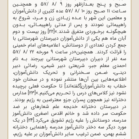
صـبح و پـنج بعـدازظهر روز 9 /8 /57 و همچنـین
سـاعت 11 صـبح روز 10 /8 /57 عده کثیری از دانش‌آموزان
و معلمین این شهر با عـده زیـادی زن و مـرد، شروع به
راهپیمائی نمودند و پس از مدتی راهپیمـائی، بـدون
هیچگونـه برخـوردی متفرق شدند.»
[22]
روز بیست و دوم
آبان ماه هم یکی از دانش‌آموزان دبیرستان شهرستانی با
جمع کردن تعدادی از دوستانش، اعلامیه‌های امام خمینی
را قرائت کردند. همچنین«در ساعت 9 مورخه 22 /8 /57
سه نفر از دبیران دبیرستان شهرستانی بیرجند بـه نام
احمدی معلم جبر، شریعتی دبیر شیمی، رضائی دبیر
دینـی، ضـمن سـخنرانی و تحریک دانش‌آموزان،
اطلاعیه‌هایی بین آن‌ها منتشر نموده و در سخنان خود
خطاب به دانش‌آموزان[گفته‌اند] تا حکومت فعلی برچیده
نشود نیز کلاس‌های درس را تحـریم می‌کنیم.»
[23]
مدارس
دخترانه نیز همچون پسران جزو معترضین به رژیم بودند.
در دبیرستان دخترانه خدیجه علم شعارهای بر ضد
حکومت سر داده شد و خانم اقدس اصغری دانش‌آموز
مدرسه، دوستانش را علیه رژیم تشویق می‌کرد.
[24]
در یک
مورد دیگر سه دختر دانش‌آموز مدرسه راهنمایی دخترانه
ششم بهمن، ضمن ترغیب سایر دانش‌آموزان بر علیه رژیم،