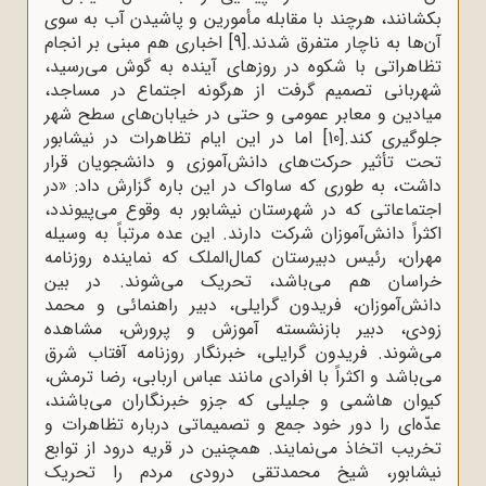
بکشانند، هرچند با مقابله مأمورین و پاشیدن آب به سوی
آن‌ها به ناچار متفرق شدند.
[9]
اخباری هم مبنی بر انجام
تظاهراتی با شکوه در روزهای آینده به گوش می‌رسید،
شهربانی تصمیم گرفت از هرگونه اجتماع در مساجد،
میادین و معابر عمومی و حتی در خیابان‌های سطح شهر
جلوگیری کند.
[10]
اما در این ایام تظاهرات در نیشابور
تحت تأثیر حرکت‌های دانش‌آموزی و دانشجویان قرار
داشت، به طوری که ساواک در این باره گزارش داد: «در
اجتماعاتی که در شهرستان نیشابور به وقوع می‌پیوندد،
اکثراً دانش‌آموزان شرکت دارند. این عده مرتباً به وسیله
مهران، رئیس دبیرستان کمال‌الملک که نماینده روزنامه
خراسان هم می‌باشد، تحریک می‌شوند. در بین
دانش‌آموزان، فریدون گرایلی، دبیر راهنمائی و محمد
زودی، دبیر بازنشسته آموزش و پرورش، مشاهده
می‌شوند. فریدون گرایلی، خبرنگار روزنامه آفتاب شرق
می‌باشد و اکثراً با افرادی مانند عباس اربابی، رضا ترمش،
کیوان هاشمی و جلیلی که جزو خبرنگاران می‌باشند،
عدّه‌ای را دور خود جمع و تصمیماتی درباره تظاهرات و
تخریب اتخاذ می‌نمایند. همچنین در قریه درود از توابع
نیشابور، شیخ محمدتقی درودی مردم را تحریک