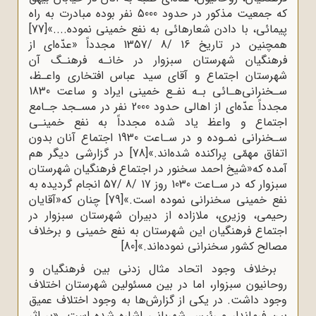
که جمعیت مذکور در حدود 5000 نفر بوده مبادرت به راه
پیمائی، با دادن شعارهائی به نفع خمینی نموده....»
[77]
همچنین در تاریخ 16 /8 /1357 مجدداً «عدّه‌ای از
فرهنگیان شهرستان سبزوار در خانـه فرهنـگ آن
شهرستان اجتماع و آقای سید عباس افتخاری واعـظ،
سـخنرانی‌هـائی بـه نفـع خمینی ایراد و ساعت 1830
مجدداً عدّه‌ای از اهالی حدود 2000 نفر در مسـجد جـامع
اجتماع و واعظ یاد شده مجدداً به نفع خمینـی
سـخنرانی نمـوده و در سـاعت 1930 اجتماع آنان بدون
اتفاق مهمّی پراکنده شده‌اند.»
[78]
در گزارشی دیگر هم
آمده که«شیخ احمد سخنور در اجتماع فرهنگیان شهرستان
سبزوار که در سـاعت 1030 روز 17 /8 /57 انجام گردیده به
نفع خمینی سخنرانی نموده است.»
[79]
چنان که«آقایان
رحیمی، وزیری، ملازاده از دبیران شهرستان سبزوار در
اجتماع فرهنگیان این شهرستان به نفع خمینی و برخلاف
مصالح کشور سخنرانی نموده‌اند.»
[80]
برخلاف وجود اتحاد مثال زدنی بین فرهنگیان و
روحانیون سبزوار، اما در بین مسئولین شهرستان اختلاف
وجود داشت. در یکی از گزارش‌ها به وجود اختلاف عمیق
بین فرماندار و رئیس شهربانی اشاره شده است. «بر اثر