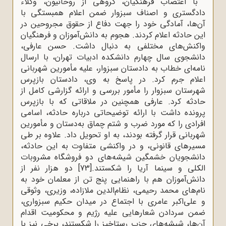
با اعتصاب فرهنگیان، گروهی از روحانیون، وکلاء
دادگستری و اصناف سبزوار ضمن اعلام همبستگی با
آن‌ها، آمادگی خود را جهت دفاع از حقوق مجروحین در
این حادثه اعلام کردند. هجوم به دانش‌آموزان و فرهنگیان
واکنش‌های مختلفی به دنبال داشت. حسن عارفی،
دانشجوی سال چهارم دانشکده ادبیات تهران، با ارسال
نامه‌ای خطاب به دادستان سبزوار، علیه مأمورین شهربانی
اعلام جرم کرد. در پاسخ به وی، دادستان بازپرس
شهرستان سبزوار را مأمور بررسی و ارائه گزارشی کامل از
حادثه کرد. عارفی همچنین در ملاقاتی که با بازپرس
پرونده داشت با ارائه توضیحاتی درباره حادثه، اسامی
افرادی را که مورد ضرب و شتم چماق به‌دستان و مأمورین
شهربانی قرار گرفته بودند، به او تحویل داد. علاوه بر طی
مسیرهای قانونی، و در واکنشی متفاوت به این حادثه،
دانشجویان خشمگین شیشه‌های دو فروشگاه مشروبات
الکلی و سینما آریا را شکستند.
[73]
دو هزار نفر از
دانش‌آموزان هم با راهنمایی پنج تن از معلمان خود به
نام‌های محمد رحیمی، نظام‌الدین ملازاده، وزیری، وثوقی
و علی‌اکبر عامری با اجتماع در میدان حکیم سبزواری،
ضمن سردادن شعارهایی علیه رژیم و محکومیت اقدام
آن‌ها، شیشه‌های حزب رستاخیز را شکستند، برخی نیز با