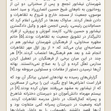
شهرستان نیشابور تجمع و پس از سخنرانی دو تن از
روحانیون به نام‌های شیخ حسین انصاری‌راد و سید احمد
موسوی، جمعیت از مسجد خارج و شروع به تظاهرات و
دادن شعار کردند. ساواک بعدها در گزارشی اعلام کرد که
حسام‌الدین رئیسی، رئیس انجمن شهر و وکیل دادگستری
نیشابور و حسین بلالی، کارمند آموزش و پرورش، از افراد
تاثیرگذار در تشویق جمعیت به تظاهرات بودند.
[5]
خانم
مطهره سخاوتی، از فرهنگیان شهرستان نیشابور هم در
مصاحبه‌ای بیان می‌کند که: « از روز اوّل مهر تظاهرات
انجام شد و بعد هم فرهنگی‌ها اعتصاب کردند.»
[6]
هر
چند در این میان برخی از فرهنگیان در تعطیل کردن
مدارس تعلّل کرده و آن را به صلاح نمی‌دانستند. بهانه
آن‌ها نرسیدن دستور از مقامات و مسئولین مربوطه بود.
[7]
گزارش‌های رسیده به نهادهای امنیتی بیانگر آن بود که
قرار است اعتراض‌ها اوج بگیرد، این را برخی از مسافرین
که از نیشابور به مشهد می‌رفتند عنوان کرده بودند.
[8]
در
بیستم مهرماه دانش‌آموزان دو دبیرستان دخترانه شاهرخ
و پسرانه کمال‌الملک در داخل مدرسه تظاهرات کردند.
البته وضعیت در دبیرستان پسرانه کمی متفاوت بود و
آن‌ها قصد داشتند راهپیمایی را به داخل خیابان‌ها