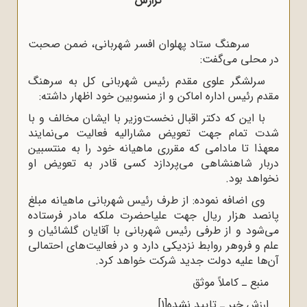
گزارش
سرهنگ ستاد پهلوان افسر شهربانى، ضمن صحبت
در محلى مى‌گفت:
سرلشگر علوى مقدم رئیس شهربانى کل به سرهنگ
مقدم رئیس اداره اماکن و از منسوبین خود اظهار داشته:
با این که دکتر اقبال نخست‌وزیر با ایشان مخالف و با
شدت تمام جهت تعویض مشارالیه فعالیت مى‌نمایند
معهذا تا مادامى که مقررى ماهیانه خود را به منتسبین
دربار شاهنشاهى مى‌پردازد کسى قادر به تعویض او
نخواهد بود.
وى اضافه نموده: از طرف رئیس شهربانى ماهیانه مبلغ
پانصد هزار ریال جهت علیاحضرت ملکه مادر فرستاده
مى‌شود و از طرفى رئیس شهربانى با آقایان گلشائیان و
علم و فروهر روابط نزدیکى دارد و در فعالیت‌هاى احتمالى
آن‌ها علیه دولت جدید شرکت خواهد کرد.
منبع ـ کاملاً موثق
ارزش خبر ـ تایید نشده
[1]