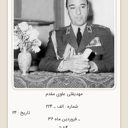
مهدیقلی علوی مقدم
شماره : الف ـ 224
تاریخ : 24
ـ فروردین ماه 36