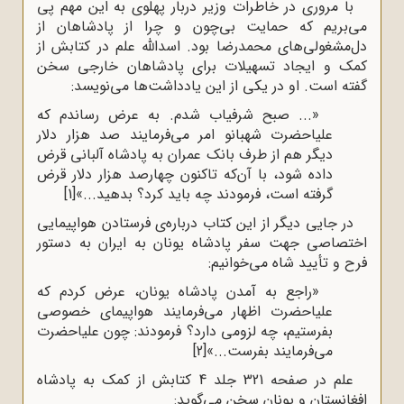
با مروری در خاطرات وزیر دربار پهلوی به این مهم پی
می‌بریم که حمایت بی‌چون و چرا از پادشاهان از
دل‌مشغولی‌های محمدرضا بود. اسدالله علم در کتابش از
کمک و ایجاد تسهیلات برای پادشاهان خارجی سخن
گفته است. او در یکی از این یادداشت‌ها می‌نویسد:
«... صبح شرفیاب شدم. به عرض رساندم که
علیاحضرت شهبانو امر می‌فرمایند صد هزار دلار
دیگر هم از طرف بانک عمران به پادشاه آلبانی قرض
داده شود، با آن‌که تاکنون چهارصد هزار دلار قرض
گرفته است، فرمودند چه باید کرد؟ بدهید...»
[1]
در جایی دیگر از این کتاب درباره‌ی فرستادن هواپیمایی
اختصاصی جهت سفر پادشاه یونان به ایران به دستور
فرح و تأیید شاه می‌خوانیم:
«راجع به آمدن پادشاه یونان، عرض کردم که
علیاحضرت اظهار می‌فرمایند هواپیمای خصوصی
بفرستیم، چه لزومی ‌دارد؟ فرمودند: چون علیاحضرت
می‌فرمایند بفرست...»
[2]
علم در صفحه 321 جلد 4 کتابش از کمک به پادشاه
افغانستان و یونان سخن می‌گوید: