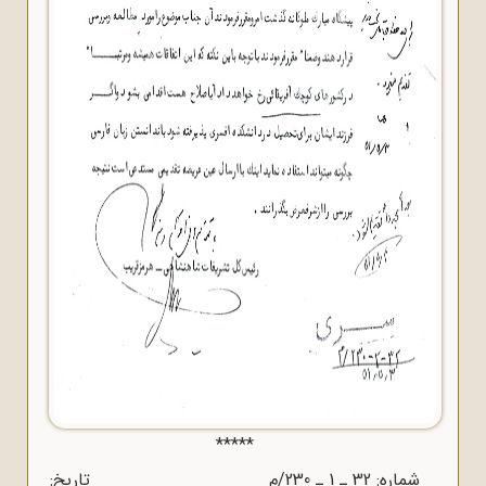
*****
شماره: 32 ـ 1 ـ 230/م تاریخ: