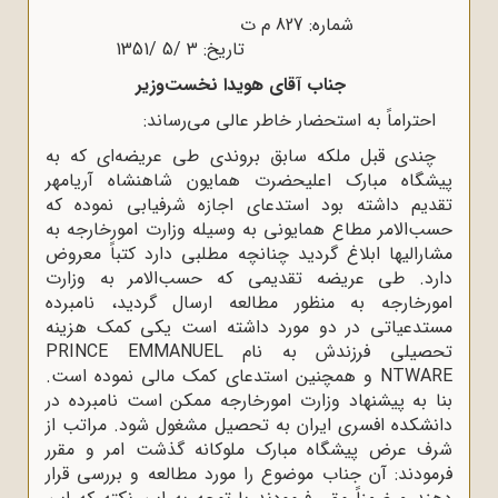
شماره: 827 م ت
تاریخ: 3 /5 /1351
جناب آقای هویدا نخست‌وزیر
احتراماً به استحضار خاطر عالی می‌رساند:
چندی قبل ملکه سابق بروندی طی عریضه‌ای که به
پیشگاه مبارک اعلیحضرت همایون شاهنشاه آریامهر
تقدیم داشته بود استدعای اجازه شرفیابی نموده که
حسب‌الامر مطاع همایونی به وسیله وزارت امورخارجه به
مشارالیها ابلاغ گردید چنانچه مطلبی دارد کتباً معروض
دارد. طی عریضه تقدیمی که حسب‌الامر به وزارت
امورخارجه به منظور مطالعه ارسال گردید، نامبرده
مستدعیاتی در دو مورد داشته است یکی کمک هزینه
تحصیلی فرزندش به نام PRINCE EMMANUEL
NTWARE و همچنین استدعای کمک مالی نموده است.
بنا به پیشنهاد وزارت امورخارجه ممکن است نامبرده در
دانشکده افسری ایران به تحصیل مشغول شود. مراتب از
شرف عرض پیشگاه مبارک ملوکانه گذشت امر و مقرر
فرمودند: آن جناب موضوع را مورد مطالعه و بررسی قرار