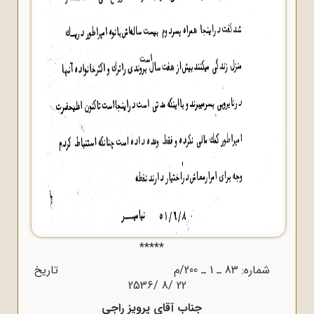
*****
شماره: 83 ـ 1 ـ 200/م تاریخ
22 /8 /2536
جناب آقای پرویز راجی