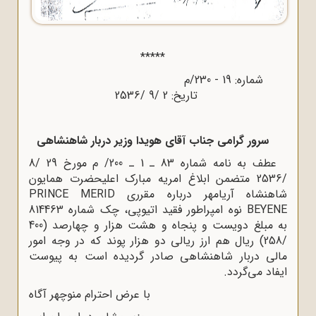
*****
شماره: 19 - 230/م
تاریخ: 2 /9 /2536
سرور گرامی جناب آقای هویدا وزیر دربار شاهنشاهی
عطف به نامه شماره 83 ـ 1 ـ 200/ م مورخ 29 /8
/2536 متضمن ابلاغ امریه مبارک اعلیحضرت همایون
شاهنشاه آریامهر درباره مقرری PRINCE MERID
BEYENE نوه امپراطور فقید اتیوپی، چک شماره 814463
به مبلغ دویست و پنجاه و هشت هزار و چهارصد (400
/258) ریال هم ارز ریالی دو هزار پوند که در وجه امور
مالی دربار شاهنشاهی صادر گردیده است به پیوست
ایفاد می‌گردد.
با عرض احترام منوچهر آگاه