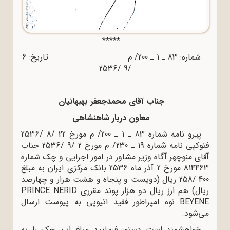
*****
شماره: 83 ـ 1 ـ 200/ م تاریخ: 6
/9 /2536
جناب آقای محمدجعفر بهبهانیان
معاون دربار شاهنشاهی
پیرو نامه شماره 83 ـ 1 ـ 200/ م مورخ 22 /8 /2536
فتوکپی نامه شماره 19 ـ 230/ م مورخ 2 /9 /2536 جناب
آقای منوچهر آگاه وزیر مشاور در امور اجرایی و چک شماره
814463 مورخ 2 آذر ماه 2536 بانک مرکزی ایران به مبلغ
400 /258 ریال (دویست و پنجاه و هشت هزار و چهارصد
ریال) هم ارز ریال دو هزار پوند مقرری PRINCE NERID
BEYENE نوه امپراطور فقید اتیوپی به پیوست ارسال
می‌شود.
خواهشمند است دستور فرمایید مبلغ این چک را به