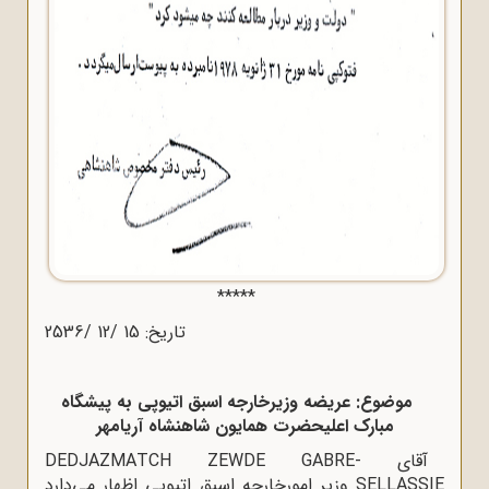
*****
تاریخ: 15 /12 /2536
موضوع: عریضه وزیرخارجه اسبق اتیوپی به پیشگاه
مبارک اعلیحضرت همایون شاهنشاه آریامهر
آقای DEDJAZMATCH ZEWDE GABRE-
SELLASSIE وزیر امورخارجه اسبق اتیوپی اظهار می‌دارد