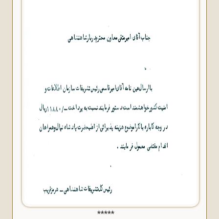
*****