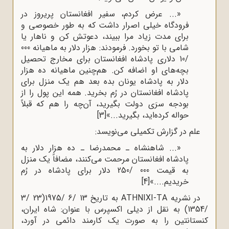
«... عرض کردم، سفیر افغانستان پریروز در
فرودگاه خیلی اصرار داشت که به طور خصوصی و
برای مدت زیاد مرا ببیند، دعوتش کن و ناهار یا
شامی با تو بخورد. فرمودند: هزار دلار به ماهیانه 000
/10 دلاری پادشاه افغانستان برای مخارج تحصیل
بچه‌های او اضافه کن. هم‌چنین ماهیانه ده هزار
دلار به پادشاه یونان بده بعد هم یک منزل برای
پادشاه افغانستان در رُم بخرید. همه این پول را از
بودجه سرَی دولت بگیرید، آن‌چه را هم که قبلاً
حواله کرده‌اید، بگیرید...»
[3]
علم در گزارش تکمیلی می‌نویسد:
«... شاهنشاه ـ محمدرضا ـ ده هزار دلار به
پادشاه افغانستان مرحمت می‌کنند، مضافاً یک منزل
به قیمت 000 /250 دلار برای پادشاه در رُم
خریدیم....»
[4]
در نشریه ATHNIXI-TA به تاریخ 13 /6 /1975(23 /3
/1354) به نقل از دیلی اکسپرس با عنوان: شاه ایران،
کنستانتین را به صورت یک کارمند دائمی در آورد،