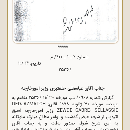
*****
شماره: 2 ـ 1 ـ 900/ م
تاریخ: 14 /12
/2536
جناب آقای عباسعلی خلعتبری وزیر امورخارجه
گزارش شماره 6968/ دب مورخه 30 /11 /2536 منضم به
عریضه مورخه 31 ژانویه 1978 آقای: DEDJAZMATCH
ZEWDE GABRE- SELLASSIE وزیر امورخارجه اسبق
اتیوپی از شرف عرض گذشت و اوامر مطاع مبارک ملوکانه
به این شرح شرف صدور یافت و به جناب آقای
نخست‌وزیر و جناب آقای وزیر دربار شاهنشاهی ابلاغ شد: