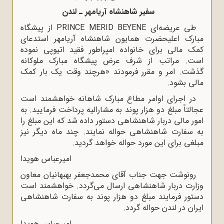
سفیر شاهنشاه آریامهر ـ لندن
طی عریضه‌ای PRINCE MERID BEYENE از پیشگاه
مبارک اعلیحضرت همایون شاهنشاه آریامهر استدعای
کمک مالی برای خانواده امپراطور فقید اتیوپی نموده
است. مراتب از شرف عرض پیشگاه مبارک ملوکانه
گذشت. امر و مقرر فرمودند «هرچند وقت یک بار کمک
مالی بشود.
در اجرای اوامر مطاع مبارک شاهانه خواهشمند است
عجالتاً مبلغ دو هزار پوند به مشارالیه پرداخت فرمایید. به
امور مالی دربار شاهنشاهی دستور داده شد که این مبلغ را
به سفارت شاهنشاهی حواله نمایند. چند ماه دیگر نیز
مبلغی برای این مورد حواله خواهد گردید.
امیرعباس هویدا
رونوشت جهت جناب آقای محمدجعفر بهبهانیان معاون
وزارت دربار شاهنشاهی ارسال می‌گردد. خواهشمند است
دستور فرمایند مبلغ دو هزار پوند به سفارت شاهنشاهی
ایران در لندن حواله گردد.
امیرعباس هویدا