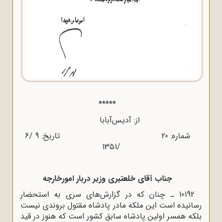
*****
از: آدیس‌آبابا
شماره: 20 تاریخ: 9 /6
/1351
جناب آقای خلعتبری وزیر دربار امورخارجه
10192 ـ چنان که در گزارش‌های سری به استحضار
رسانیده است این ملکه مادر پادشاه مقتول بروندی نیست
بلکه همسر اولین پادشاه سابق کشور است که هنوز در قید