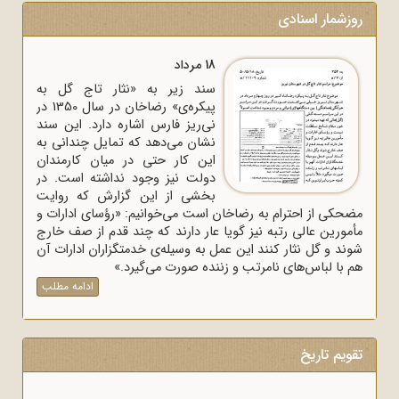
روزشمار اسنادی
18 مرداد
سند زیر به «نثار تاج گل به
پیکره‌ی» رضاخان در سال 1350 در
نی‌ریز فارس اشاره دارد. این سند
نشان می‌دهد که تمایل چندانی به
این کار حتی در میان کارمندان
دولت نیز وجود نداشته است. در
بخشی از این گزارش که روایت
مضحکی از احترام به رضاخان است می‌خوانیم: «رؤسای ادارات و
مأمورین عالی رتبه نیز گویا عار دارند که چند قدم از صف خارج
شوند و گل نثار کنند این عمل به وسیله‌ی خدمتگزاران ادارات آن
هم با لباس‌های نامرتب و زننده صورت می‌گیرد.»
ادامه مطلب
تقویم تاریخ