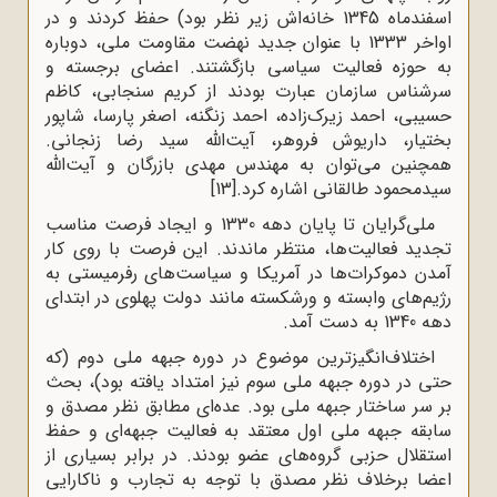
اسفندماه 1345 خانه‌اش زیر نظر بود) حفظ کردند و در
اواخر 1333 با عنوان جدید نهضت مقاومت ملی، دوباره
به حوزه فعالیت سیاسی بازگشتند. اعضای برجسته و
سرشناس سازمان عبارت بودند از کریم سنجابی، کاظم
حسیبی، احمد زیرک‌زاده، احمد زنگنه، اصغر پارسا، شاپور
بختیار، داریوش فروهر، آیت‌الله سید رضا زنجانی.
همچنین می‌توان به مهندس مهدی بازرگان و آیت‌الله
سیدمحمود طالقانی اشاره کرد.
[13]
ملى‌گرایان تا پایان دهه 1330 و ایجاد فرصت مناسب
تجدید فعالیت‌ها، منتظر ماندند. این فرصت با روى کار
آمدن دموکرات‌ها در آمریکا و سیاست‌هاى رفرمیستى به
رژیم‌هاى وابسته و ورشکسته مانند دولت پهلوى در ابتداى
دهه 1340 به دست آمد.
اختلاف‌انگیزترین موضوع در دوره جبهه ملی دوم (که
حتی در دوره جبهه ملی سوم نیز امتداد یافته بود)، بحث
بر سر ساختار جبهه ملى بود. عده‌اى مطابق نظر مصدق و
سابقه جبهه ملى اول معتقد به فعالیت جبهه‌اى و حفظ
استقلال حزبى گروه‌هاى عضو بودند. در برابر بسیارى از
اعضا برخلاف نظر مصدق با توجه به تجارب و ناکارایى