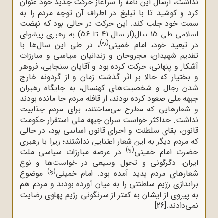
نداشت، ارسال این نامه را سرآغاز حرکت جدید خود عنوان
کرد و کوشید تا با تبلیغ در اطراف آن توجه مردم را به
سمت خود جلب کند. این حرکت در حالی بود که نهضت
اسلامی طی 15 سال(از سال 41 تا 56) به رهبری پیشوای
(ره)
در تبعید خود، امام خمینی
، در طی این سال‌ها با
تقدیم شهیدان، مجروحان و زندانیان سیاسی و مبارزات
آشکار و پنهانی، حرکت کرده بود و آقایان سنجابی، فروهر
و بختیار که حالا بر اثر گذشت زمان و از گردونه خارج
شدن رجال و شخصیت‌های کهنسال، به جایگاه رهبران
جبهه ملی صعود کرده بودند، از قافله مردم جا مانده بودند
و شعارهایی که مطرح می‌ساختند، برای مردم جذابیت
نداشت. حداکثر خواست سران جبهه ملی استقرار حکومت
قانون، بقای سلطنت و اجرای قانون اساسی بود، در حالی
که مردم دیگر به این شعار اعتنایی نداشتند؛ زیرا با رهبری
(ره)
حضرت امام خمینی
در عرصه مبارزات سیاسی ملت
ایران، دگرگونی و تحول وسیعی در خواست‌ها و نوع
(ره)
شعارهای مردم پدید آمده بود. امام خمینی
موضوع
براندازی رژیم سلطنتی را به میان آورده بودند و مردم هم
به پیروی از ایشان به کمتر از سرنگونی رژیم پهلوی رضایت
نمی‌دادند.
[26]