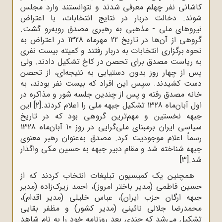
کاشانی نفر چهلم معرفی شدند و نتوانستند وارد مجلس
شوند. دخالت دربار در نتایج انتخابات، با اعتراض
نیروهای ملی - مذهبی به رهبری مصدق روبه‌رو گشت.
گروهی از آن‌ها در تاریخ 22 مهرماه 1328 در اعتراض به
نحوه برگزاری انتخابات به دربار رفتند و کمیته‌ بیست نفری
به ریاست مصدق برای تحصن در کاخ تشکیل دادند. ولی
پس از چهار روز بدون دستیابی به نتیجه‌ای، از تحصن
دست کشیدند. سپس این افراد که بیست نفر بودند، به
خانه مصدق رفته و پس از چندین جلسه شور و مذاکره در
اول آبان‌ماه 1328 تشکیل جبهه ملی را اعلام کردند.
[2]
این
جبهه نخستین و مهم‌ترین گروهی بود که در تاریخ
سیاسی ایران برمبنای ملی‌گرایی در روز 10 آبان‌ماه 1328
رسماً اعلام موجودیت کرد. مصدق به‌عنوان رهبر معنوی
جبهه شناخته شد و مقام دبیر جبهه به حسین مکی واگذار
شد.
[3]
همچنین یک کمیسیون تبلیغات انتخاب کردند که از
حسین فاطمی (مدیر باختر امروز)، احمد زیرک‌زاده (مدیر
جبهه ارگان حزب ایران)، عباس خلیلی (مدیر اقدام)،
محمدرضا جلالی نائینی (مدیر کشور) و مظفر بقایی
تشکیل می‌شد که چندی بعد روزنامه خود را به نام شاهد