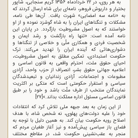
به هر روی، در 22 خردادماه 1356 کریم سنجابی، شاپور
بختیار و داریوش فروهر، نامه‌ای برای شاه ارسال کردند که
به «نامه سه امضایی» شهرت یافت. آن‌ها طی نامه،
مشکلات و تنگناهای ایران را به شاه گوشزد نموده و از او
خواستند که به اصول مشروطیت بازگردد. در پایان این
نامه آمده است: «تنها راه بازگشت و رشد ایمان و
شخصیت فردی و همکاری ملّی و خلاصی از تنگناها و
دشواری‌هائی که آینده ایران را تهدید می‌کند: ترک
حکومت استبدادی، تمکین مطلق به اصول مشروطیت،
احیای حقوق ملت، احترام واقعی به قانون اساسی و
اعلامیه جهانی حقوق بشر، انصراف از حزب واحد، آزادی
مطبوعات و اجتماعات، آزادی زندانیان و تبعیدشدگان
سیاسی و استقرار حکومتی است که متکی بر اکثریت
نمایندگان منتخب از طرف ملّت باشد و خود را بر طبق
قانون اساسی مسئول اداره مملکت بداند.»
[27]
از این زمان به بعد جبهه ملی تلاش کرد که انتقادات
خود را علیه دولت‌های پهلوی، نه شخص شاه، با هدف
اصلاح رویه حکومت بیان کند. به همین دلیل با توجه به
فضای باز سیاسی پیش‌آمده و نیز آغاز طغیان مردم که
منجر به عقب‌نشینی حکومت شد، در مقاطع مختلف