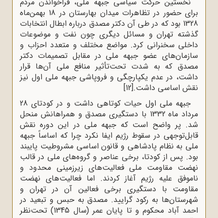
نخستین حرکت سیاسی جبهه ملی، فراخواندن مردم
برای حضور در تظاهرات میدان بهارستان در 18 بهمن‌ماه
1328 بود که در طی آن دکتر مصدق درباره ابطال انتخابات
گذشته تهران و مسائل دیگری چون نفت و موضوعات
داخلی سخنرانی کرد. مواضع مختلف و متعدد احزاب و
سازمان‌های عضو جبهه ملی در مقابل تصمیمات دکتر
مصدق که به شدت تحت‌تأثیر منافع ملی آن‌ها قرار
داشت، در عدم یکپارچگی و فروپاشی جبهه ملی اول نیز
نقش اساسی داشت.
[12]
جبهه ملی اول حیات کوتاهی داشت و در کودتای 28
مرداد ماه 1332 با دستگیری مصدق و همراهانش منحل
شد. پر واضح است که جبهه ملی در این دوره نقش
قابل‌توجهی در سقوط رژیم ایفا نکرد چرا که اساساً جبهه
ملی به نظام پادشاهی و قانون اساسی مشروطیت پایبند
بود. پس از کودتا، برخى عناصر و گروه‌هاى ملى در قالب
نهضت مقاومت ملى فعالیت‌هاى زیرزمینى محدود و
ناموفق علیه رژیم آغاز کردند. اما فعالیت‌هاى نهضت
مقاومت با دستگیرى برخى فعالین آن در تهران و
شهرستان‌ها به رکود گرایید. مصدق به حبس و تبعید در
احمد آباد محکوم و تا پایان عمر (سال 1345) تحت‌نظر