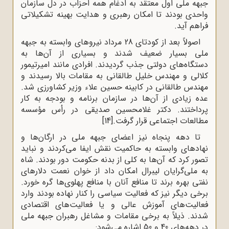
جبهه ملى اول معتقد به ادغام همه احزاب در دل سازمان
واحدى بودند تا امکان رهبرى و هدایت بهینه تشکیلاتى
فراهم آید.
اصولاً بعد از کودتای 28 مرداد نیروهای وابسته به جبهه
ملی بسیار ضعیف شدند و بسیاری از آن‌ها به
دستگاه‌های دولتی جذب گردیدند. افرادی مانند امیرتیمور
کلالی و مهندس خلیل طالقانی به مقامات بالا رسیدند و
مهندس طالقانی در کابینه حسین علاء وزیر کشاورزی شد.
عده زیادی از آن‌ها در سازمان برنامه و بودجه به کار
پرداختند. دکتر غلامحسین صدیقی در رأس مؤسسه
مطالعات اجتماعی قرار گرفت.
[14]
تا دهه پنجاه نیز اعضای جبهه ملی در ارگان‌ها و
نهادهای وابسته به حاکمیت نقش ایفا می‌کردند و نباید
تصور کرد که آن‌ها به کلی از بدنه حکومت دور بودند. شاه
به ملى‌گرایان لیبرال امکان داد از خوان نعمت دلارهاى
نفتى بهره برند تا منافع آنان با منافع پهلوی‌ها گره خورد.
برخى دیگر نیز که فعالیت سیاسى را کنار نهاده بودند وارد
فعالیت‌هاى آموزش عالى و یا فعالیت‌هاى اقتصادى
شدند. ذیلاً به برخى مقامات و مشاغل رهبران جبهه ملى
در دهه‌هاى 40 و 50 اشاره مى‌شود: