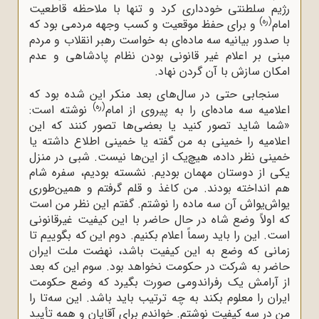
رژیم سلطنتى خوددارى کرد و تنها با ملاحظه قاطعیت
(ره)
امام
و براى حفظ موقعیت و کسب وجهه مردمى بود که
با صدور بیانیه سه ماده‌اى به خواست رهبر انقلاب و مردم
مبنى بر اعلام غیر قانونى بودن نظام پادشاهى و عدم
امکان سازش با آن گردن نهاد.
سنجابی حتی در سال‌های بعد منکر این شده بود که
(ره)
اعلامیه‌ سه ماده‌ای را به پیروی از امام
نوشته است:
«شما شاید تصور کنید یا بعضی‌ها تصور کنند که این
اعلامیه را خمینی به من گفته یا خمینی اطلاع داشته یا
خمینی نظر داده، هیچ‌یک از این‌ها نیست. شبی در منزل
یکی از دوستان مهمان بودیم. نشسته بودیم، سفره شام
هم انداخته بودند. من کاغذ و قلم گرفتم و همین‌طوری
یواش‌یواش آن سه ماده را نوشتم. گفتم این نظر من است
که اولاً وضع شاه در حال حاضر با این کیفیت غیرقانونی
است. این را باید رسماً اعلام بکنیم. دوم این که بگوییم تا
زمانی که وضع به این کیفیت باشد، نهضت ملت ایران
حاضر به شرکت در حکومت نخواهد بود. سوم این که بعد
از آرامش یک رفراندومی صورت بگیرد که وضع حکومت
ایران را معلوم بکند به چه ترتیب باید باشد. این سه‌تا را
من در سه کیفیت نوشتم. خواندم برای آقایان و همه تأیید