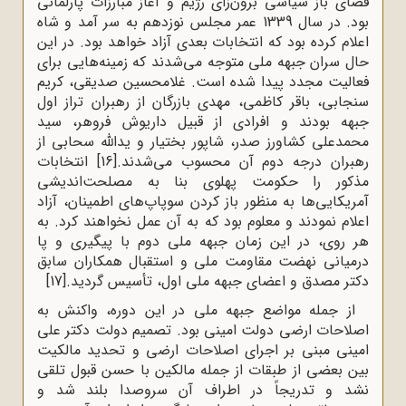
فضای باز سیاسی برون‌زای رژیم و آغاز مبارزات پارلمانی
بود. در سال 1339 عمر مجلس نوزدهم به سر آمد و شاه
اعلام کرده بود که انتخابات بعدی آزاد خواهد بود. در این
حال سران جبهه ملی متوجه می‌شدند که زمینه‌هایی برای
فعالیت مجدد پیدا شده است. غلامحسین صدیقی، کریم
سنجابی، باقر کاظمی، مهدی بازرگان از رهبران تراز اول
جبهه بودند و افرادی از قبیل داریوش فروهر، سید
محمدعلی کشاورز صدر، شاپور بختیار و یدالله سحابی از
رهبران درجه دوم آن محسوب می‌شدند.
[16]
انتخابات
مذکور را حکومت پهلوی بنا به مصلحت‌اندیشی
آمریکایی‌ها به منظور باز کردن سوپاپ‌های اطمینان، آزاد
اعلام نمودند و معلوم بود که به آن عمل نخواهند کرد. به
هر روی، در این زمان جبهه ملی دوم با پیگیری‌ و پا
درمیانی نهضت مقاومت ملی و استقبال همکاران سابق
دکتر مصدق و اعضای جبهه ملی اول، تأسیس گردید.
[17]
از جمله مواضع جبهه ملی در این دوره، واکنش به
اصلاحات ارضی دولت امینی بود. تصمیم دولت دکتر علی
امینی مبنی بر اجرای اصلاحات ارضی و تحدید مالکیت
بین بعضی از طبقات از جمله مالکین با حسن قبول تلقی
نشد و تدریجاً در اطراف آن سروصدا بلند شد و