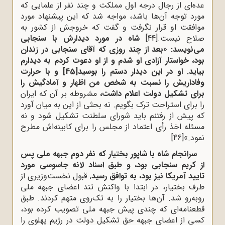
عده‌ای از رجال درجه اول مملکت و چند نفر از علمایی که
مورد توجه آن‌ها باشد، مواجه شد که این پیشنهاد مورد
موافقت او قرار نگرفت و گفت که خروجش از کشور به
صلاح نیست.
[44]
شاه در مورد دیدارش با سنجابی
می‌نویسد: «بعد از چند روزی که آقای سنجابی در زندان
بود، خواستار آزادی او شدم و از او دعوت کردم به دیدارم
بیاید. او در این دیدار دستم را بوسید
[45]
و با حرارت
وفاداریش را نسبت به شخص من اظهار و آمادگیش را
برای تشکیل دولت اعلام داشت،
مشروطه بر آن که ایران
را برای استراحت ترک بگویم. نه بحثی از این به میان آورد
که پیش از رفتنم باید شورای سلطنت تشکیل شود و نه
مسئله اخذ رأی اعتماد از مجلس را برای کابینه‌اش مطرح
نمود.»
[46]
سرانجام شاه با شاپور بختیار که نفر دوم جبهه ملی پس
از کریم سنجابی بود، و طبق اسناد لانه جاسوسی مورد
تایید آمریکا نیز بود، به توافق رسید.
قبول نخست‌وزیری از
طرف بختیار، در ابتدا با واکنش تند اعضای جبهه ملی
روبه‌رو شد. آن‌ها بختیار را به تک‌روی متهم کردند. طبق
قطعنامه‌ای که چندی پیش جبهه ملی تصویب کرده بود،
کسی از اعضای جبهه حق تشکیل دولت در رژیم پهلوی را