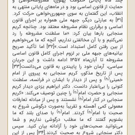
چند ماه پایانی حکومت پهلوی، مشروطه‌خواهی و
حمایت از قانون اساسی بود و در ماه‌های پایانی منتهی به
انقلاب، این گفتمان به سوی جمهوری‌خواهی حرکت کرد.
[31]
به عبارتی دیگر، جبهه ملی همواره بر اجرای قانون
اساسی و برقراری نظام مشروطه معتقد بود. چنانچه کریم
سنجابی بارها بیان کرد: «ما سلطنت مشروطه را رد
نمی‌کنیم و با آن مخالفتی نداریم، آنچه که ما می‌خواهیم
از بین رفتن کامل استبداد است.»
[32]
اما تأکید صریح
بیانیه‌های جبهه ملی بر لزوم اجرای کامل قانون اساسی
مشروطه تا آبان‌ماه 1357 ادامه داشت و این جریان
سیاسی، آرمان خود را پایبندی به قانون می‌دانست
[33]
پس از تاریخ مذکور، کریم سنجابی به پیروی از امام
(ره)
خمینی
و پس از دیدار با ایشان در فرانسه، سلطنت
کنونی را بی‌اعتبار دانست. دکتر ابراهیم یزدی دیدار کریم
(ره)
سنجابی و حضرت امام
را چنین توصیف می‌کند: «کریم
(ره)
سنجابی در کنار امام
نشستند و پس از مبادله تعارفات
معمولی کمی آهسته و تقریباً به‌صورت درگوشی شروع به
(ره)
(ره)
صحبت با امام
کردند. امام
با صدای بلند که ما
بشنویم گفتند که ما مطلب درگوشی نداریم و شما
می‌توانید صحبت‌های خود را آزادانه بیان کنید. سپس
دکتر سنجابی شروع به صحبت کردند.
[34]
پس از این