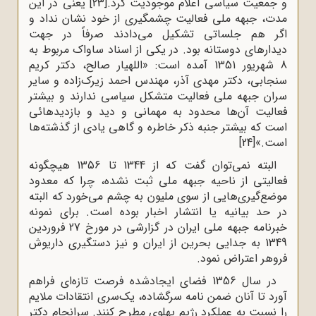
و جمعیت سیاسی اعلام موجودیت کرد.
[23]
یعنی در این
مدت، جبهه ملی فعالیت چشمگیری از خود نشان نداد و
اگر هم جلساتی تشکیل می‌دادند صرفاً در جهت
دیدارهای دوستانه بود. در یکی از اسناد ساواک مربوط به
8 شهریور 1351 آمده است: «اللهیار صالح، دکتر کریم
سنجابی، دکتر مهدی آذر، مهندس احمد زیرک‌زاده و سایر
سران جبهه ملی فعالیت متشکل سیاسی ندارند و بیشتر
فعالیت آن‌ها محدود به مهمانی و دید و بازدیدهائی
است که بیشتر جنبه ذکر خاطره و گاهی یادی از گذشته‌ها
است.»
[24]
البته نمی‌توان گفت که از 1344 تا 1356 هیچگونه
فعالیتی از ناحیه جبهه ملی ثبت نشده، چرا که معدود
موضع‌گیری‌هایی از سوی ملیون به چشم می‌خورد که البته
در حد بیانیه یا انتشار اخبار بوده است. برای نمونه
خبرنامه جبهه ملی ایران در گزارشی در مورخ 27 فروردین
1349 به جدایی بحرین از ایران و نیز دستگیری داریوش
فروهر اعتراض نمود.
در سال 1356 فضای ایجادشده فرصت تازه‌ای فراهم
آورد تا آنان ضمن نامه سرگشاده، یک‌سری انتقادات ملایم
را نسبت به عملکرد رژیم پهلوی مطرح کنند. سرانجام دکتر