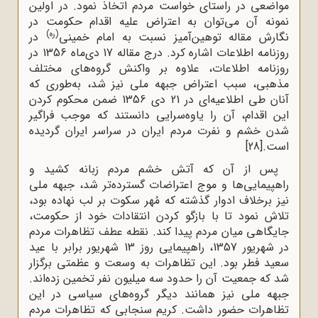
مواضعی در راستای خواست مردم اتخاذ نمود. در اولین
نمونه آن می‌توان به اعتراض علیه اقدام حکومت در
(ره)
نگارش مقاله توهین‌آمیز نسبت به امام خمینی
در
روزنامه اطلاعات اشاره کرد. درج مقاله 17 دی‌ماه 1356 در
روزنامه اطلاعات، علاوه بر واکنش‌ گروه‌های مختلف
مذهبی، سبب اعتراض جبهه ملی نیز شد، به‌طوری ‌که
آنان طی اطلاعیه‌ای در 21 دی 1356 ضمن محکوم کردن
این اقدام، آن را یاوه‌سرایی دانستند که موجب فراگیر
شدن خشم و نفرت مردم ایران در سراسر ایران گردیده
است.
[28]
پس از آن که آتش خشم مردم زبانه کشید و
راهپیمایی‌ها و موج اعتراضات گسترده‌تر شد، جبهه ملی
نیز برخلاف ادوار گذشته که مُهر سکوت بر لب نهاده بود،
تلاش نمود تا با بازگو کردن انتقادات خود از حکومت،
جایگاهی میان مردم پیدا کند. نقطه عطف تظاهرات مردم
در شهریور 1357، راهپیمایی روز 13 شهریور برابر با عید
سعید فطر بود. این تظاهرات به وسعت و عظمتی برگزار
شد که جمعیت آن را حدود سه میلیون نفر تخمین زده‌اند.
جبهه ملی نیز همانند دیگر گروه‌های سیاسی در این
تظاهرات حضور داشت. کریم سنجابی که تظاهرات مردم