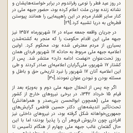
در روز عید فطر را نوعی رفراندوم در برابر خواسته‌هایشان و
نشانه زنده بودن ملت اعلام کرده بود، حضور جبهه ملی در
کنار سایر اقشار مردم در این راهپیمایی را همانند پیوستن
قطره‌ای به دریا تشبیه کرد.
[29]
در جریان واقعه جمعه سیاه در 17 شهریورماه 1357 نیز
جبهه ملی این اقدام حکومت را که منجر به کشته‌شدن
بسیاری از مردم معترض شده بود، محکوم کرد. اولین
اعلامیه جبهه ملی مربوط به حادثه 17 شهریور فردای همان
روز تحت‌عنوان «نهضت ادامه دارد» منتشر شد. پس از
کشتار 17 شهریور، ملی‌گرایان اعلامیه‌ای صادر کردند و طی
این اعلامیه آنان 17 شهریور را نبرد تاریخی حق و باطل و
مسئله بودن و نبودن عنوان نمودند.
[30]
اگر چه پس از انحلال جبهه ملی دوم و به‌ویژه بعد از
قیام 15 خرداد 1342، در برخی نیروهای خارج از کشور
جبهه ملی (همچون ابوالحسن بنی‌‌صدر و همراهانش)
تحت‌تأثیر اندیشه‌های دکتر حسین فاطمی گرایش‌های
جمهوری‌خواهانه شکل گرفته بود، در نیروهای داخلی نیز
افرادی چون داریوش فروهر آن را پذیرا بودند؛ اما با این
حال گفتمان غالب جبهه ملی چهارم از هنگام تأسیس تا