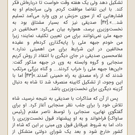
تشکیل دهد ولی یک هفته وقت خواست تا درباره‌اش فکر
کند. با این تقاضا موافقت کردم. ولی سرانجام او به
فشارهایی که از سوی حزبش بر وی وارد می‌آمد تسلیم
شد...».
[42]
صدیقی نیز که بسیار مشتاق بود به
نخست‌وزیری برسد، همواره بیان می‌کرد: «مخالفین در
جبهه ملی نمی‌توانند برای من تعیین تکلیف نمایند؛ زیرا
من خودم جبهه ملی را پایه‌گذاری کرده‌ام و عقیده
مخالفین در این شرایط برای من اهمیتی ندارد.»
غلامحسین صدیقی در جای دیگری با انتقاد از روش کریم
سنجابی و گروه وابسته به وی در جبهه مذکور گفت:
«این‌ها جبهه ملی را خراب کردند... و گناه بزرگی مرتکب
شدند که از راه مصدق به راه خمینی آمدند.»
[43]
اما با
این وجود، از تشکیل کابینه منصرف شد تا شاه به دنبال
گزینه دیگری برای نخست‌وزیری باشد.
پس از آن که مذاکرات با صدیقی به نتیجه نرسید، شاه
تلاش خود را برای جلب نظر سنجابی آغاز کرد. او برای
گفتگوی نهایی، سنجابی را توسط ناصر مقدم (رئیس
ساواک) فراخواند و به او پیشنهاد قبول نخست‌وزیری را
داد، اما به شروط غیرقابل قبول وی مبنی بر این که شاه از
کشور خارج شود و بعد یک شورای دولتی متشکل از