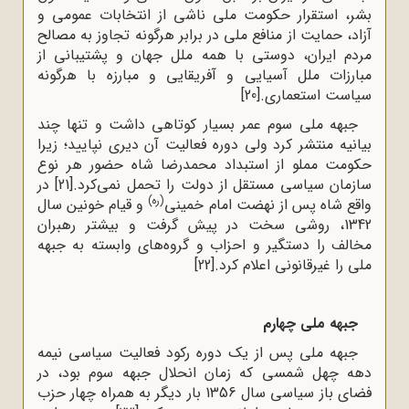
بشر، استقرار حکومت ملی ناشی از انتخابات عمومی و
آزاد، حمایت از منافع ملی در برابر هرگونه تجاوز به مصالح
مردم ایران، دوستی با همه ملل جهان و پشتیبانی از
مبارزات ملل آسیایی و آفریقایی و مبارزه با هرگونه
سیاست استعماری.
[20]
جبهه ملی سوم عمر بسیار کوتاهی داشت و تنها چند
بیانیه منتشر کرد ولی دوره فعالیت آن دیری نپایید؛ زیرا
حکومت مملو از استبداد محمدرضا شاه حضور هر نوع
سازمان سیاسی مستقل از دولت را تحمل نمی‌کرد.
[21]
در
(ره)
واقع شاه پس از نهضت امام خمینی
و قیام خونین سال
1342، روشی سخت در پیش گرفت و بیشتر رهبران
مخالف را دستگیر و احزاب و گروه‌های وابسته به جبهه
ملی را غیرقانونی اعلام کرد.
[22]
جبهه ملی چهارم
جبهه ملی پس از یک دوره رکود فعالیت سیاسی نیمه
دهه چهل شمسی که زمان انحلال جبهه سوم بود، در
فضای باز سیاسی سال 1356 بار دیگر به همراه چهار حزب