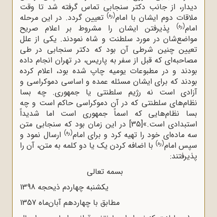
دیدار، از جانب دکتر سنجابی تماس گرفته شد تا وقت
(ره)
ملاقات دوم ایشان با امام
تعیین گردد. در این مرحله
(ره)
امام
پذیرفتن ایشان را مشروط بر اعلام صریح
مواضع‌شان در مورد سلطنت و شاه نمودند. یکی از علل
تعیین چنین شرطی آن بود که دکتر سنجابی در طی
مصاحبه‌ای که قبل از سفر به پاریس، در تهران انجام داده
بودند و در مطبوعات یومیه چاپ شده بود، اعلام کرده
بودند که برای ایشان مسئله عمده و اساسی دموکراسی و
آزادی است نه رژیم سلطنتی یا جمهوری. چه بسا
نظام‌های سلطنتی که در آن دموکراسی حاکم است و چه
بسا نظام‌هایی که اسماً جمهوری است اما شدیداً
استبدادی است.»
[35]
در این زمان بود که سنجابی متن
(ره)
سه ماده‌ای خود را تهیه کرد و برای امام
ارسال نمود و
(ره)
سپس امام
با اضافه کردن یک یا دو کلمه به متن، آن ‌را
پذیرفتند:
بسمه تعالی
یکشنبه چهاردم ذیحجه 1398
مطابق با چهاردهم آبان‌ماه 1357