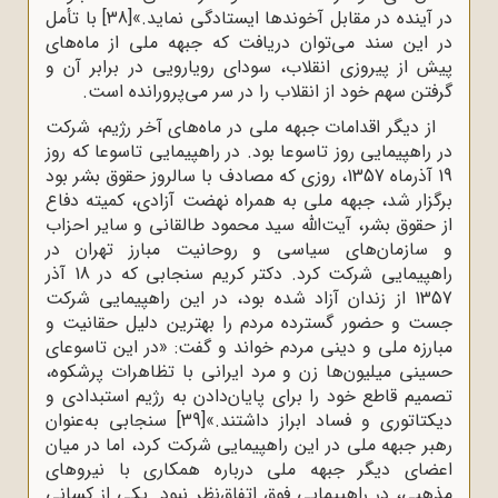
در آینده در مقابل آخوندها ایستادگی نماید.»
[38]
با تأمل
در این سند می‌توان دریافت که جبهه ملی از ماه‌های
پیش از پیروزی انقلاب، سودای رویارویی در برابر آن و
گرفتن سهم خود از انقلاب را در سر می‌پرورانده است.
از دیگر اقدامات جبهه ملی در ماه‌های آخر رژیم، شرکت
در راهپیمایی روز تاسوعا بود. در راهپیمایی تاسوعا که روز
19 آذرماه 1357، روزی که مصادف با سالروز حقوق بشر بود
برگزار شد، جبهه ملی به همراه نهضت آزادی، کمیته دفاع
از حقوق بشر، آیت‌الله سید محمود طالقانی و سایر احزاب
و سازمان‌های سیاسی و روحانیت مبارز تهران در
راهپیمایی شرکت کرد. دکتر کریم سنجابی که در 18 آذر
1357 از زندان آزاد شده بود، در این راهپیمایی شرکت
جست و حضور گسترده مردم را بهترین دلیل حقانیت و
مبارزه ملی و دینی مردم خواند و گفت: «در این تاسوعای
حسینی میلیون‌ها زن و مرد ایرانی با تظاهرات پرشکوه،
تصمیم قاطع خود را برای پایان‌دادن به رژیم استبدادی و
دیکتاتوری و فساد ابراز داشتند.»
[39]
سنجابی به‌عنوان
رهبر جبهه ملی در این راهپیمایی شرکت کرد، اما در میان
اعضای دیگر جبهه ملی درباره همکاری با نیروهای
مذهبی، در راهپیمایی فوق اتفاق‌نظر نبود. یکی از کسانی