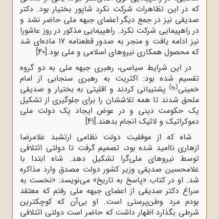
که در این تظاهرات شرکت نکرد شاپور بختیار بود. دکتر
صدیقی نیز در جمع دیگر اعضای جبهه ملی حاضر نشد و
در راهپیمایی شرکت نکرد. راهپیمایی مذکور در روز عاشورا
نیز ادامه یافت و منجر به صدور قطعنامه 17 ماده‌ای شد
که محصول همکاری نیروهای اسلامی و ملی بود.
[40]
در این شرایط سیاسی، رهبری جبهه ملی به دو گروه
تقسیم شده بود: اکثریت به رهبری سنجابی از امام
(ره)
خمینی
پشتیبانی کردند و اقلیتی به بختیار و صدیقی
ملحق شدند تا همه تلاششان را برای جلوگیری از تشکیل
یک حکومت دینی و در عوض ایجاد یک دولت ملی
دموکراتیک و لائیک انجام بدهند.
[41]
شاه که از موفقیت دولت نظامی ارتشبد غلامرضا
ازهاری ناامید شده بود، تصمیم گرفت تا دولتی ائتلافی
توسط نیروهای ملی‌گرا تشکیل دهد. شاه ابتدا با
غلامحسین صدیقی وزیر کشور دولت مصدق وارد مذاکره
شد. او در کتاب «پاسخ به تاریخ» می‌نویسد: «نخست به
سراغ دکتر صدیقی از اعضای جبهه ملی رفتم که معتقد
بودم مرد وطن‌پرستی است. او بی‌آن که کوچکترین
شرطی بگذارد اظهار داشت که حاضر است دولتی ائتلافی