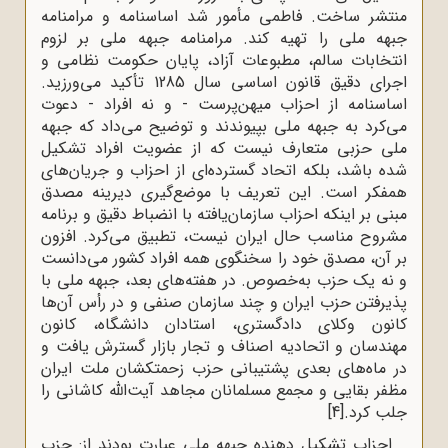
منتشر ساخت. فاطمی مأمور شد اساسنامه و مرامنامه
جبهه ملی را تهیه کند. مرامنامه جبهه ملی بر لزوم
انتخابات سالم، مطبوعات آزاد، پایان حکومت نظامی و
اجرای دقیق قانون اساسی سال 1285 تأکید می‌ورزید.
اساسنامه از احزاب میهن‌‌پرست - و نه افراد - دعوت
می‌کرد به جبهه ملی بپیوندند و توضیح می‌داد که جبهه
ملی حزبی متعارف نیست که از عضویت افراد تشکیل
شده باشد، بلکه اتحاد گسترده‌ای از احزاب و جریان‌های
همفکر است. این تعریف با موضع‌گیری دیرینه مصدق
مبنی بر اینکه احزاب سازمان‌یافته با انضباط دقیق و برنامه
مشروح مناسب حال ایران نیست، تطبیق می‌کرد. افزون
بر آن، مصدق خود را سخنگوی همه افراد کشور می‌دانست
و نه یک حزب به‌خصوص. در هفته‌های بعد، جبهه ملی با
پذیرفتن حزب ایران و چند سازمان صنفی و در رأس آن‌ها
کانون وکلای دادگستری، استادان دانشگاه، کانون
مهندسان و اتحادیه اصناف و تجار بازار گسترش یافت و
در ماه‌های بعدی پشتیبانی حزب زحمتکشان ملت ایران
مظفر بقایی و مجمع مسلمانان مجاهد آیت‌الله کاشانی را
جلب کرد.
[4]
احزاب تشکیل ‌دهنده جبهه ملی عبارت بودند از: حزب