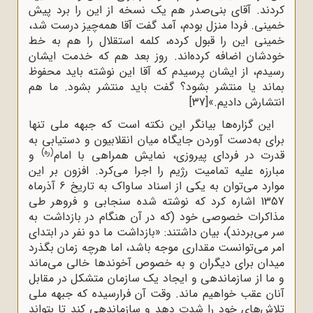
کردند. آقای بنی‌صدر هم یک نسخه از این را برد پیش
خمینی. فردا منزل بودم، آمد گفت آقا همه‌چیز درست شد،
خمینی این را قبول کرده، کلمه استقلال را هم به خط
خودشان اضافه کرده‌اند. روز بعد هم که خدمت ایشان
رسیدم، از ایشان پرسیدم که آقا این نوشته باید محفوظ
بماند یا منتشر بشود؟ گفت باید منتشر بشود. ما هم
انتشارش دادیم.»
[37]
این گزاره‌ها بیانگر این نکته است که جبهه ملی تنها
برای به‌دست آوردن جایگاه میان انقلابیون و دستیابی به
(ره)
قدرت در فردای پیروزی، نمایش همراهی با امام
و
مبارزه علیه تمامیت رژیم را اجرا می‌کرد. افزون بر این
موارد می‌توان به یکی از اسناد ساواک به تاریخ 6 آذرماه
1357 اشاره کرد که نوشته شده سنجابی و فروهر طی
مذاکرات خصوصی خود (که در آن هنگام در بازداشت به
سر می‌بردند)، بیان داشتند: «بازداشت ما دو نفر در ابتدای
امر می‌توانست مقداری موجه باشد، اما هرچه زمان بگذرد
میدان برای دیگران و به خصوص آخوندها خالی می‌ماند
و ما از سازماندهی و ایجاد یک سازمان متشکل در مقابل
آنان عقب خواهیم ماند. وقت آن فرارسیده که جبهه ملی
تلاش‌های خود را شدت دهد و سازماندهی کند تا بتواند