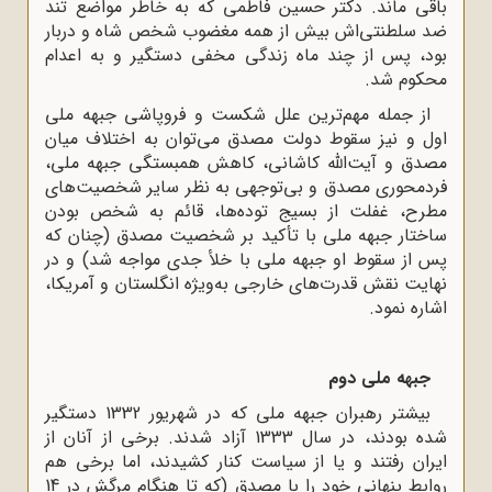
باقى ماند. دکتر حسین فاطمى که به خاطر مواضع تند
ضد سلطنتى‌اش بیش از همه مغضوب شخص شاه و دربار
بود، پس از چند ماه زندگى مخفى دستگیر و به اعدام
محکوم شد.
از جمله مهم‌ترین علل شکست و فروپاشی جبهه ملی
اول و نیز سقوط دولت مصدق می‌توان به اختلاف میان
مصدق و آیت‌الله کاشانی، کاهش همبستگی جبهه ملی،
فردمحوری مصدق و بی‌توجهی به نظر سایر شخصیت‌های
مطرح، غفلت از بسیج توده‌ها، قائم به شخص بودن
ساختار جبهه ملی با تأکید بر شخصیت مصدق (چنان که
پس از سقوط او جبهه ملی با خلأ جدی مواجه شد) و در
نهایت نقش قدرت‌های خارجی به‌ویژه انگلستان و آمریکا،
اشاره نمود.
جبهه ملی دوم
بیشتر رهبران جبهه ملی که در شهریور 1332 دستگیر
شده بودند، در سال 1333 آزاد شدند. برخی از آنان از
ایران رفتند و یا از سیاست کنار کشیدند، اما برخی هم
روابط پنهانی خود را با مصدق (که تا هنگام مرگش در 14