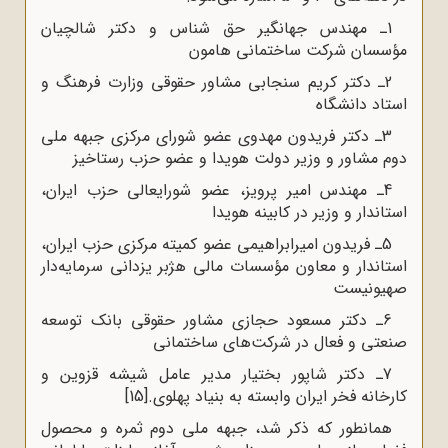
1ـ مهندس جهانگیر حق شناس و دکتر شالچیان
مؤسسان شرکت ساختمانى هامون
2ـ دکتر کریم سنجابى مشاور حقوقى وزارت فرهنگ و
استاد دانشگاه
3ـ دکتر فریدون مهدوى عضو شوراى مرکزى جبهه ملى
دوم مشاور و وزیر دولت هویدا و عضو حزب رستاخیز
4ـ مهندس امیر پرویز، عضو شورایعالى حزب ایران،
استاندار و وزیر در کابینه هویدا
5ـ فریدون امیرابراهیمى عضو کمیته مرکزى حزب ایران،
استاندار و معاون مؤسسات مالى هژبر یزدانى سرمایه‌دار
صهیونیست
6ـ دکتر مسعود حجازى مشاور حقوقى بانک توسعه
صنعتى و فعال در شرکت‌هاى ساختمانى
7ـ دکتر شاپور بختیار مدیر عامل شیشه قزوین و
کارخانه فخر ایران وابسته به بنیاد پهلوى.
[15]
همانطور که ذکر شد، جبهه ملی دوم ثمره و محصول