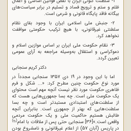
1- سلطنت کنونی ایران با نقض قوانین اساسی و اعمال
ظلم و ستم و ترویج فساد و تسلیم در برابر سیاست‌های
بیگانه فاقد پایگاه قانونی و شرعی است.
2- جنبش ملی اسلامی ایران با وجود بقای نظام
سلطنتی غیرقانونی، با هیچ ترکیب حکومتی موافقت
نخواهد کرد.
3- نظام حکومت ملی ایران بر اساس موازین اسلام و
دموکراسی و استقلال به‌وسیله مراجعه به آرای عمومی
تعیین گردد.
دکتر کریم سنجابی
اما با این وجود در 19 دی 1357 سنجابی مجدداً در
مورد نوع حکومت چنین مطرح کرد: «... شکل و فرم
ظاهری حکومت مورد نظر نیست آنچه مهم است محتوای
یک حکومت ملی است. چه بسا جمهوری‌هایی هست که
از سلطنت‌های استبدادی مستبدتر است و چه بسا
سلطنت‌هایی که بهتر از جمهوری است. بنابراین آنچه
طالبش هستیم حاکمیت ملی و یک حکومت مردمی
(ره)
واقعی است.»
[36]
سنجابى حتى پس از ملاقات با امام
در پاریس (آبان 57) از اعلام غیرقانونى و نامشروع بودن