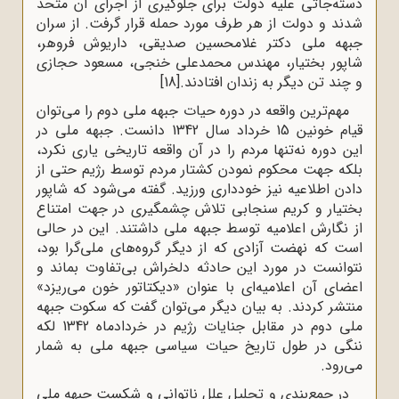
دسته‌جاتی علیه دولت برای جلوگیری از اجرای آن متحد
شدند و دولت از هر طرف مورد حمله قرار گرفت. از سران
جبهه ملی دکتر غلامحسین صدیقی، داریوش فروهر،
شاپور بختیار، مهندس محمدعلی خنجی، مسعود حجازی
و چند تن دیگر به زندان افتادند.
[18]
مهم‌ترین واقعه در دوره حیات جبهه ملی دوم را می‌توان
قیام خونین 15 خرداد سال 1342 دانست. جبهه ملی در
این دوره نه‌تنها مردم را در آن واقعه تاریخی یاری نکرد،
بلکه جهت محکوم نمودن کشتار مردم توسط رژیم حتی از
دادن اطلاعیه‌ نیز خودداری ورزید. گفته می‌شود که شاپور
بختیار و کریم سنجابی تلاش چشمگیری در جهت امتناع
از نگارش اعلامیه توسط جبهه ملی داشتند. این در حالی
است که نهضت آزادی که از دیگر گروه‌های ملی‌گرا بود،
نتوانست در مورد این حادثه دلخراش بی‌تفاوت بماند و
اعضای آن اعلامیه‌ای با عنوان «دیکتاتور خون می‌ریزد»
منتشر کردند. به بیان دیگر می‌توان گفت که سکوت جبهه
ملی دوم در مقابل جنایات رژیم در خردادماه 1342 لکه
ننگی در طول تاریخ حیات سیاسی جبهه ملی به شمار
می‌رود.
در جمع‌بندى و تحلیل علل ناتوانى و شکست جبهه ملى