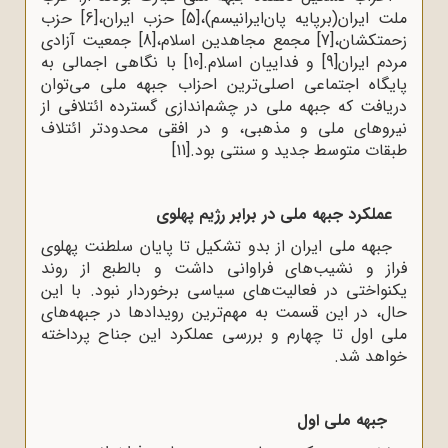
ملت ایران(برپایه پان‌ایرانیسم)،
[5]
حزب ایران،
[6]
حزب
زحمتکشان،
[7]
مجمع مجاهدین اسلام،
[8]
جمعیت آزادی
مردم ایران
[9]
و فداییان اسلام.
[10]
با نگاهی اجمالی به
پایگاه اجتماعی اصلی‌ترین احزاب جبهه ملی می‌توان
دریافت که جبهه ملی در چشم‌اندازی گسترده ائتلافی از
نیروهای ملی و مذهبی، و در افقی محدودتر ائتلاف
طبقات متوسط جدید و سنتی بود.
[11]
عملکرد جبهه ملی در برابر رژیم پهلوی
جبهه ملی ایران از بدو تشکیل تا پایان سلطنت پهلوی
فراز و نشیب‌های فراوانی داشت و بالطبع از روند
یکنواختی در فعالیت‌های سیاسی برخوردار نبود. با این
حال، در این قسمت به مهم‌ترین رویدادها در جبهه‌های
ملی اول تا چهارم و بررسی عملکرد این جناح پرداخته
خواهد شد.
جبهه ملی اول