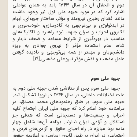
دوم و انحلال آن در سال 1343 باید به همان عواملى
اشاره کرد که در مورد جبهه ملى اول نیز وجود داشت
مانند: فقدان رهبرى نیرومند و مؤثر، ساختار جبهه‌اى، ابهام
در ایدئولوژى و بى‌توجهى به کادرسازى، خودمحورى و
تک‌روى احزاب و سران جبهه، نبود راهبرد و تاکتیک‌هاى
مناسب در بهره‌گیرى از شرایط مساعد و ضعف دربار و
شاه، عدم استفاده مؤثر از نیروى جوانان به ویژه
دانشجویان و مهمتر از همه بى‌توجهى و نادیده گرفتن
عامل مذهب و نقش مؤثر نیروهاى مذهبى.
[19]
جبهه ملی سوم
جبهه ملی سوم پس از متلاشی شدن جبهه ملی دوم به
علت اختلافات داخلی، در سال 1344 در اروپا تشکیل شد.
جبهه ملی سوم، بر طبق رهنمودهای محمد مصدق، در
مرامنامه خود اعلام کرد که جبهه ملی ایران اجتماع کلیه
احزاب و جمعیت‌ها و دستجاتی است که هدفی جز
استقلال و آزادی ایران ندارند. برنامه آن‌ها شامل چهار
ماده بود: مبارزه در راه احیای حقوق و آزادی‌های فردی و
اجتماعی در ایران بر طبق قانون اساسی و اعلامیه حقوق