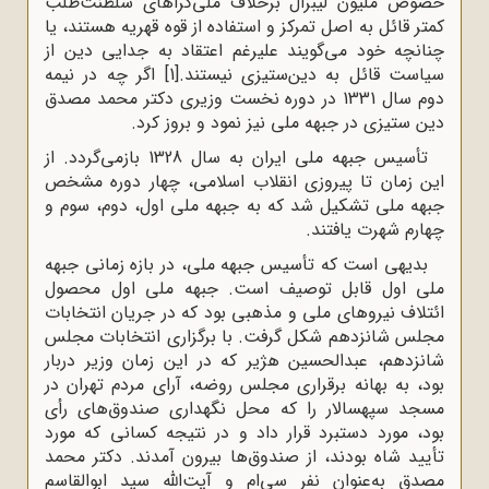
خصوص ملیون لیبرال برخلاف ملى‌گراهاى سلطنت‌طلب
کمتر قائل به اصل تمرکز و استفاده از قوه قهریه هستند، یا
چنانچه خود مى‌گویند علیرغم اعتقاد به جدایى دین از
سیاست قائل به دین‌ستیزى نیستند.
[1]
اگر چه در نیمه
دوم سال 1331 در دوره نخست وزیری دکتر محمد مصدق
دین ستیزی در جبهه ملی نیز نمود و بروز کرد.
تأسیس جبهه ملی ایران به سال 1328 بازمی‌گردد. از
این زمان تا پیروزی انقلاب اسلامی، چهار دوره مشخص
جبهه ملی تشکیل شد که به جبهه ملی اول، دوم، سوم و
چهارم شهرت یافتند.
بدیهی است که تأسیس جبهه ملی، در بازه زمانی جبهه
ملی اول قابل توصیف است. جبهه ملی اول محصول
ائتلاف نیروهای ملی و مذهبی بود که در جریان انتخابات
مجلس شانزدهم شکل گرفت. با برگزاری انتخابات مجلس
شانزدهم، عبدالحسین هژیر که در این زمان وزیر دربار
بود، به بهانه برقراری مجلس روضه، آرای مردم تهران در
مسجد سپهسالار را که محل نگهداری صندوق‌های رأی
بود، مورد دستبرد قرار داد و در نتیجه کسانی که مورد
تأیید شاه بودند، از صندوق‌ها بیرون آمدند. دکتر محمد
مصدق به‌عنوان نفر سی‌ام و آیت‌الله سید ابوالقاسم