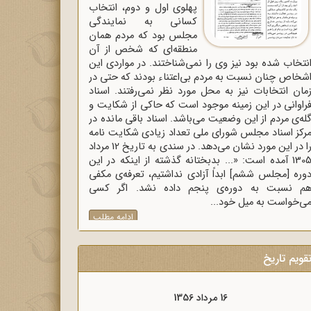
پهلوی اول و دوم، انتخاب
کسانی به نمایندگی
مجلس بود که مردم همان
منطقه‌ای که شخص از آن
نتخاب شده بود نیز وی را نمی‌شناختند. در مواردی این
شخاص چنان نسبت به مردم بی‌اعتناء بودند که حتی در
مان انتخابات نیز به محل مورد نظر نمی‌رفتند. اسناد
راوانی در این زمینه موجود است که حاکی از شکایت و
له‌ی مردم از این وضعیت می‌باشد. اسناد باقی مانده در
رکز اسناد مجلس شورای ملی تعداد زیادی شکایت نامه
را در این مورد نشان می‌دهد. در سندی به تاریخ 12 مرداد
1305 آمده است: «... بدبختانه گذشته از اینکه در این
وره [مجلس ششم] ابداً آزادی نداشتیم، تعرفه‌ی مکفی
م نسبت به دوره‌ی پنجم داده نشد. اگر کسی
ی‌خواست به میل خود...
ادامه مطلب
قویم تاریخ
16 مرداد 1357