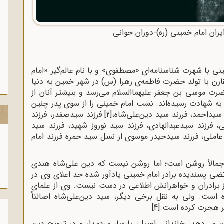
آ
پ
آ
ایران امام خمینی (ره)-دوران جوانی
نی‌ با شهرت‌ شناسنامه‌ای‌ «مصطفوی‌» و با نام‌ عالم‌گیر «امام‌
 بیستم‌ جمادی‌الثانی‌ 1320ق/ 1281ش‌ مقارن‌ با تولد حضرت‌ فاطمه‌ی‌ زهرا (س‌) در شهر خمین‌ به‌ دنیا
ت موسی بن جعفر علیهما‌السلام می‌رسد و ببیشتر آنان از
ه به شهادت رسیده‌اند. نسب امام خمینی را از سوی پدر چنین
ک
 سیداحمد، فرزند سید دین‌علی‌شاه،
[2]
فرزند سیدصفدر، فرزند
 فرزند سیدعبدالهادی، فرزند سید نوروز شهید، فرزند سید
املی، فرزند سیدحیدر موسوی از نسل سید حمزه فرزند امام
جمالاً روشن است؛ اما روشن نیست که دین علی‌شاه هندی
مرتضی پسندیده برادر امام خمینی یادآور شده جد اعلای وی در
ز برادران و خواهرانش اطلاعی در دست نیست. وی از علمای
است. ولی به نقل برخی دیگر، سید دین‌علی‌شاه اصالتاً
ر هجرت کرده است.
[4]
 می‌دهد، خاندانی اصیل، پارسا، مردمدار و در ترویج دین