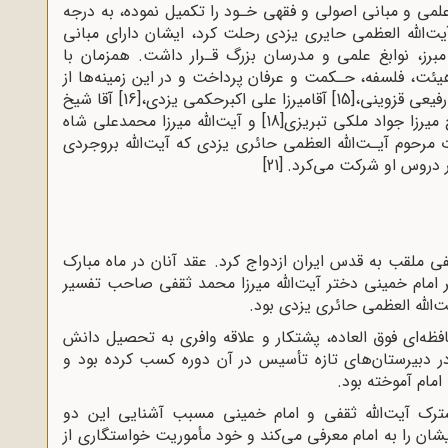
مى و مبانى اصولى و فقهى خـود را تکمیل نموده، به درجه
 گردید. در سال 1355ق/ 1315ش که آیت‌الله العظمى حایرى یزدى رحلت کرد، ایشان داراى مبانى
رز، نوابغ علمى و مدرسان بزرگ قـرار داشت. همزمان با
هیئت، فلسفه، حـکمت و عرفان پرداخت و در این زمینه‌ها از
فیعى قزوینى،
[15]
آقامیرزا علی اکبرحکمی یزدی،
[16]
‌ آقا شیخ
 میرزا جواد ملکى تبریزى
[18]
‌ و آیت‌الله میرزا محمدعلى شاه
مرحوم آیـت‌الله العظمی حائری یزدى که آیت‌الله بروجردى
ر دروس او شرکت مى‌کرد.
[21]
 خانم خدیجه ثقفی ملقب به قدس ایران ازدواج کرد. عقد آنان در ماه مبارک
 امام خمینی دختر آیت‌‌الله میرزا محمد ثقفی صاحب تفسیر
ت‌الله العظمی حائری یزدی بود.
ه‌ای فوق العاده، پشتکار و علاقه وافری به تحصیل دانش
ر دبیرستان‌های تازه تأسیس در آن دوره کسب کرده بود و
امام آموخته بود.
رک آیت‌الله ثقفی و امام خمینی مسبب آشنایی این دو
ایشان را به امام معرفی می‌کند و خود مأموریت خواستگاری از