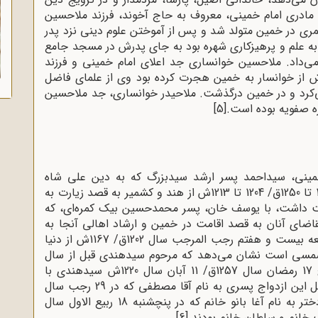
 مادری امام خمینی، معروف به حاج آخوند، فرزند ملاحسین
ی در خمین متولد شد و پس از آموختن علوم دینی نزد پدر
ه به علم و پرهیزکاری شهره بود به جای پدرش در مسجد جامع
ی‌داد. ملاحسین خوانساری جد اعلای امام خمینی و فرزند
امحمد اسماعیل است که در سال 1210ق / 1174ش از خوانسار به خمین هجرت کرده بود وی از علمای فاضل
کرد و در خمین درگذشت. ملاحیدر خوانساری، جد ملاحسین
ره صفویه بوده است.
[5]
خمینی، سیداحمد پسر ارشد سیدبزرگ که به دین علی شاه
کشمیری ملقب شده است، در فاصله سال‌های 1240 تا 1250ق/ 1204 تا 1213ش از هند و کشمیر به قصد زیارت به
امت داشت، با یوسف خان، پسر محمدحسین بیک کمره‌ای، که
اضای آنان به قصد اقامت در خمین و ارشاد اهالی آنجا به
سوی آن شهر حرکت کرد. یوسف خان در شب جمعه بیست و هفتم رجب المرجب سال 1202ق/ 1167ش از دنیا
شمسی است نشان می‌دهد که مرحوم سیدهندی قبل از سال
1240 هجری قمری به خمین آمده است. در تاریخ 17 رمضان سال 1257ق/ 11 آبان سال 1220ش سیدهندی با
سکینه خانم، خواهر یوسف خان ازدواج کرد. حاصل این ازدواج پسری به نام آقا مصطفی که در 29 رجب سال
1278ق/ 10 بهمن سال 1240ش به دنیا آمد و سه دختر به نام آغا بانو خانم که در پنچشنبه 18 ربیع الاول سال
[6]