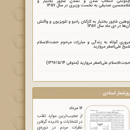
گونگی انتخاب شدن و نشدن شاپور بختیار و
لامحسین صدیقی به نخست وزیری در سال 1357
وهین شاپور بختیار به کارکنان رادیو و تلویزیون و واکنش
ن‌ها در دی ماه سال 1357
روری کوتاه به زندگی و مبارزات مرحوم حجت‌الاسلام
یخ علی‌اصغر مروارید
جت‌الاسلام علی‌اصغر مروارید (متوفی 1396/5/14)
وزشمار اسنادی
16 مرداد
از عجیب‌ترین موارد تقلب
در انتخابات و نادیده گرفتن
نظرات مردم در دوره‌ی