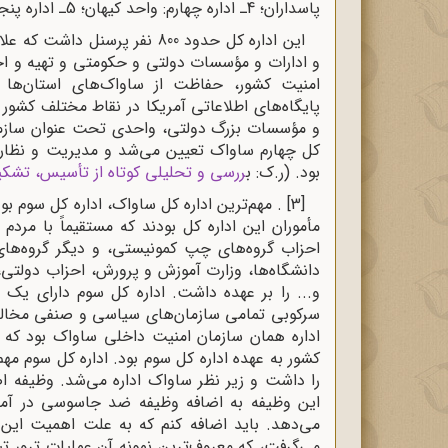
پاسداران؛ 4ـ اداره چهارم: واحد کیهان؛ 5ـ اداره پنجم: بازداشتگاه‌ها؛ 6ـ اداره ششم: پشتیبانی حفاظتی.
این اداره کل حدود 800 نفر پرس
و ادارات و مؤسسات دولتی و حکومتی و تهیه و اج
امنیت کشور، حفاظت از ساواک‌های استان‌ها و 
پایگاه‌های اطلاعاتی آمریکا در نقاط مختلف کشور را
و مؤسسات بزرگ دولتی، واحدی تحت عنوان سازمان 
کل چهارم ساواک تعیین می‌شد و مدیریت و نظارت ب
بود. (ر.ک:
ب
ررسی و تحلیلی کوتاه از تأسیس، تشکیل
[3]
. مهم‌ترین اداره کل ساواک، اداره کل سوم بود
مأموران این اداره کل بودند که مستقیماً با مردم
احزاب گروه‌های چپ کمونیستی، و دیگر گروه‌ها
دانشگاه‌ها، وزارت آموزش ‌و پرورش، احزاب دولتی
و... را بر عهده داشت. اداره کل سوم دارای یک د
سرکوبی تمامی سازمان‌های سیاسی و صنفی مخالف ر
اداره همان سازمان امنیت داخلی ساواک بود که 
کشور به عهده اداره کل سوم بود. اداره کل سوم مه
را داشت و زیر نظر ساواک اداره می‌شد. وظیفه اص
می‌دهد. باید اضافه کنم که به علت اهمیت این اد
می‌گرفت، که معروف‌ترین نمونه آن عملیات ترور تیم