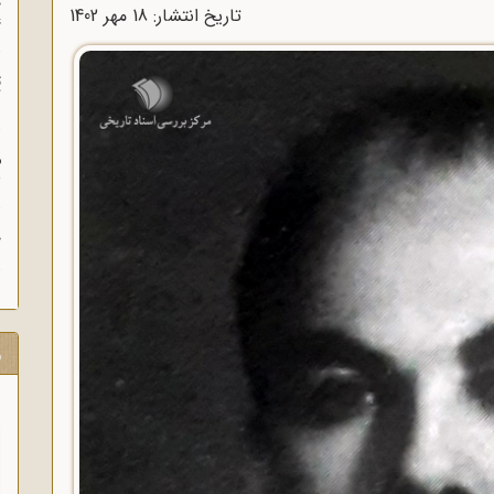
چ
تاریخ انتشار: 18 مهر 1402
غ
ت
آ
م
ش
ح
ر