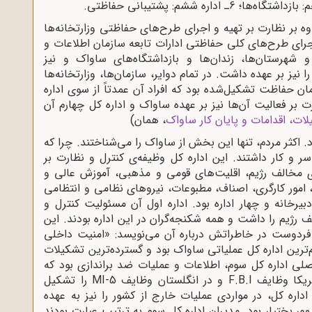
نل داشت که علاوه بر نظارت بر تهیه و اجرای طرح‌های حفاظتی وزارتخانه‌ها
رای طرح‌های کلی حفاظتی ادارات تابعه سازمان اطلاعات و
شهرستان‌ها، زندان‌ها و بازداشتگاه‌های ساواک و نیز
 نیز بر عهده داشت. در تمام دوایر، سازمان‌ها، وزارتخانه‌ها
حفاظت تشکیل‌شده بود که افراد آن عمدتاً از سوی اداره
ر فعالیت آن‌ها نیز بر عهده ساواک و اداره کل چهارم آن
ات، اقدامات و پایان کار ساواک
، همان)
. اکثر مردم، تنها این بخش از ساواک را می‌شناختند. چرا که
 سر و کار داشتند. این اداره کل وظیفه‌ی کنترل و نظارت بر
ی مخالف رژیم، اقلیت‌های قومی و مذهبی، آموزش عالی و
، امور کارگری، اصناف، مطبوعات، نیروهای نظامی و انتظامی
بیرخانه و چهار اداره بود. اداره اول آن مسئولیت کنترل و
ژیم را داشت و همه شکنجه‌گران در این اداره بودند. این
فردوست در خاطراتش درباره آن می‌نویسد: «امنیت داخلی
م‌ترین اداره کل عملیاتی ساواک بود و گسترده‌ترین تشکیلات
لی اداره کل سوم، اطلاعات و عملیات ضد براندازی بود که
این وظیفه به ‌اضافه وظیفه ضد جاسوسی در آمریکا وظایف F.B.I و در انگلستان وظایف MI-5 را تشکیل
اره کل، در مواردی عملیات خارج از کشور را نیز به عهده
ور بختیار بود. مدیران اداره کل سوم به ترتیب عبارت بودند