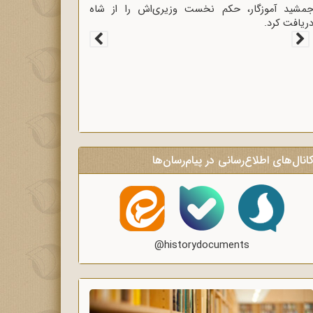
غاز سخنرانی‌های انتقادی و روشنگر وعاظ در لبیک به
یام امام به وعاظ و روحانیون برای روشنگری و
گاه‌سازی در منبرهای ماه رمضان.
انال‌های اطلاع‌رسانی در پیام‌رسان‌ها
@historydocuments