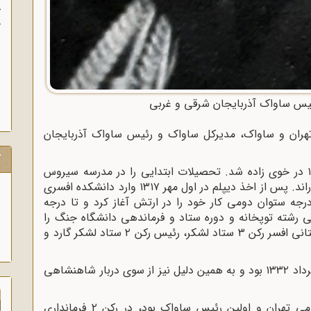
آ
پ
آ
س ساواک آذربایجان شرقی و غربی
هران و ساواک، مدیرکل ساواک و رئیس ساواک آذربایجان
ک
مصطفی امجدی، فرزند سیف‌الدین به سال ۱۲۹۸ در خوی زاده شد. تحصیلات ابتدایی را در مدرسه سیروس
خوی و دوره متوسطه را در دبیرستان نظام تبریز گذراند. پس از اخذ دیپلم در اول مهر ۱۳۱۷ وارد دانشکده افسری
س از فارغ‌التحصیلی در اول مهر ۱۳۱۹ با درجه ستوان دومی کار خود را در ارتش آغاز کرد و تا درجه
ی رشته توپخانه و دوره ستاد و فرماندهی دانشگاه جنگ را
گذراند و سمت‌هایی چون فرماندهی آتشبار کوهستانی افسر رکن ۳ ستاد لشکر، رئیس رکن ۲ ستاد لشکر گارد و
مصطفی امجدی از افسران فعّال در کودتای ۲۸ مرداد ۱۳۳۲ بود و به همین دلیل نیز از سوی دربار شاهنشاهی
فرماندار نظامی تهران و اولین رئیس ساواک بود، در رکن ۲ فرمانداری