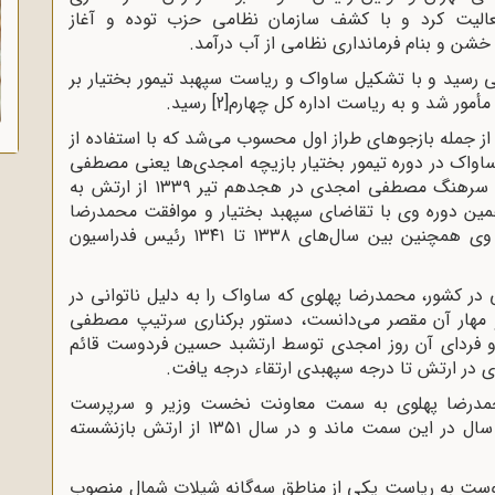
فعالیت کرد و با کشف سازمان نظامی حزب توده و آغاز
خشن و بنام فرمانداری نظامی از آب درآمد.
۱۳۳ به درجه سرهنگی رسید و با تشکیل ساواک و ریاست سپهبد تیمور بختیار بر
[2]
رسید.
ز جمله بازجوهای طراز اول محسوب می‌شد که با استفاده از
اواک در دوره تیمور بختیار بازیچه امجدی‌ها یعنی مصطفی
و برادرش بود که به نفع بختیار فعالیت می‌کردند. سرهنگ مصطفی امجدی در هجدهم تیر ۱۳۳۹ از ارتش به
ین دوره وی با تقاضای سپهبد بختیار و موافقت محمدرضا
پهلوی در اول مهر ۱۳۳۹ به درجه سرتیپی رسید. وی همچنین بین سال‌های ۱۳۳۸ تا ۱۳۴۱ رئیس فدراسیون
ات وسیع مردمی در کشور، محمدرضا پهلوی که ساواک را به دلیل ناتوانی در
و مهار آن مقصر می‌دانست، دستور برکناری سرتیپ مصطفی
 و فردای آن روز امجدی توسط ارتشبد حسین فردوست قائم
ی در ارتش تا درجه سپهبدی ارتقاء درجه یافت.
ی در ۱۳۵۰ به فرمان محمدرضا پهلوی به سمت معاونت نخست وزیر و سرپرست
سازمان تربیت بدنی منصوب گردید و حدود یک سال در این سمت ماند و در سال ۱۳۵۱ از ارتش بازنشسته
ت به ریاست یکی از مناطق سه‌گانه شیلات شمال منصوب