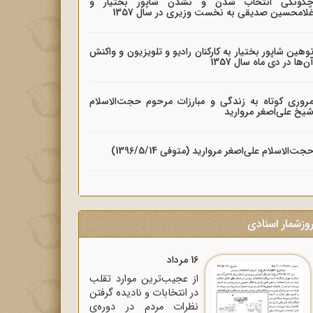
گونگی انتخاب شدن و نشدن شاپور بختیار و
لامحسین صدیقی به نخست وزیری در سال 1357
وهین شاپور بختیار به کارکنان رادیو و تلویزیون و واکنش
ن‌ها در دی ماه سال 1357
روری کوتاه به زندگی و مبارزات مرحوم حجت‌الاسلام
یخ علی‌اصغر مروارید
جت‌الاسلام علی‌اصغر مروارید (متوفی 1396/5/14)
وزشمار اسنادی
16 مرداد
از عجیب‌ترین موارد تقلب
در انتخابات و نادیده گرفتن
نظرات مردم در دوره‌ی