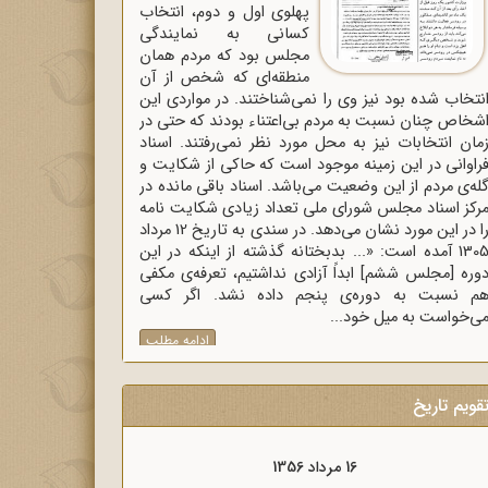
پهلوی اول و دوم، انتخاب
کسانی به نمایندگی
مجلس بود که مردم همان
منطقه‌ای که شخص از آن
نتخاب شده بود نیز وی را نمی‌شناختند. در مواردی این
شخاص چنان نسبت به مردم بی‌اعتناء بودند که حتی در
مان انتخابات نیز به محل مورد نظر نمی‌رفتند. اسناد
راوانی در این زمینه موجود است که حاکی از شکایت و
له‌ی مردم از این وضعیت می‌باشد. اسناد باقی مانده در
رکز اسناد مجلس شورای ملی تعداد زیادی شکایت نامه
را در این مورد نشان می‌دهد. در سندی به تاریخ 12 مرداد
1305 آمده است: «... بدبختانه گذشته از اینکه در این
وره [مجلس ششم] ابداً آزادی نداشتیم، تعرفه‌ی مکفی
م نسبت به دوره‌ی پنجم داده نشد. اگر کسی
ی‌خواست به میل خود...
ادامه مطلب
قویم تاریخ
16 مرداد 1357