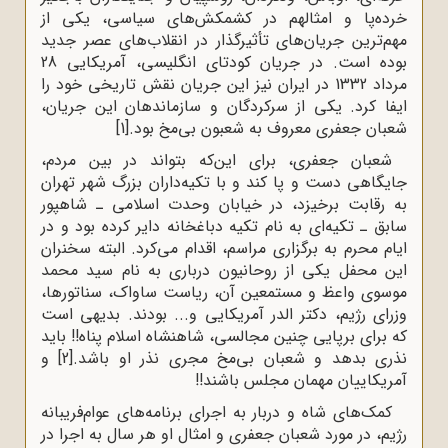
خرده‌پا و امثالهم در کشمکش‌های سیاسی، یکی از
مهم‌ترین جریان‌های تأثیرگذار در انقلاب‌های عصر جدید
بوده است. در جریان کودتای انگلیسی، آمریکایی 28
مرداد 1332 در ایران نیز این جریان نقش تاریخی خود را
ایفا کرد. یکی از سرکردگان و سازماندهان این جریان،
شعبان جعفری معروف به شعبون بی‌مخ بود.
[1]
شعبان جعفرى، براى این‌که بتواند در بین مردم،
جایگاهى دست و پا کند و با تکیه‌داران بزرگ شهر تهران
به رقابت برخیزد، در خیابان وحدت اسلامى ـ شاهپور
سابق ـ تکیه‌اى به نام تکیه دباغخانه دایر کرده بود و در
ایام محرم به برگزارى مراسم، اقدام مى‌کرد. البته سخنران
این محفل یکی از روحانیون درباری به نام سید محمد
موسوى واعظ و مستمعین آن، ریاست ساواک، سناتورها،
وزراى رژیم، دکتر الدر آمریکایى و... بودند. بدیهى است
که براى برپایى چنین مجالسى، شاهنشاه اسلام پناه!! باید
نذرى بدهد و شعبان بى‌مخ مجرى نذر او باشد.
[2]
و
آمریکاییان مهمان مجلس باشند!!
کمک‌های شاه و دربار به اجرای برنامه‌های عوام‌فریبانه
رژیم، در مورد شعبان جعفری و امثال او هر سال به اجرا در