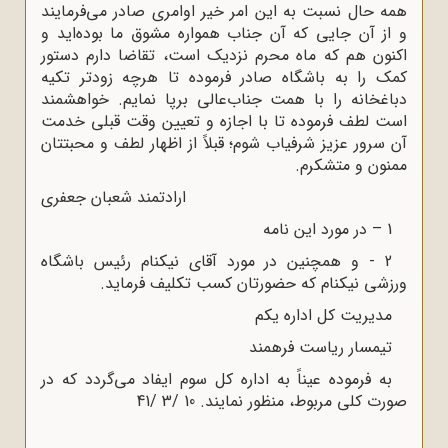
همه حال نسبت به این امر خیر اوامرى صادر مى‌فرمایند
و از آن جایى که آن جناب همواره مشوق ما بوده‌اید و
اکنون هم که ماه محرم نزدیک است، تقاضا دارم دستور
کمک را به باشگاه صادر فرموده تا هرچه زودتر تکیه
دباغخانه را با همت جناب‌عالى برپا نمایم. خواهشمند
است لطف فرموده تا با اجازه و تعیین وقت قبلى خدمت
آن سرور عزیز شرفیاب شوم؛ قبلاً از اظهار لطف و محبتتان
ممنون و متشکرم.
ارادتمند شعبان جعفرى
1 – در مورد این نامه
2 - و همچنین در مورد آقاى نیکنام رئیس باشگاه
ورزشى نیکنام که حضورتان کسب تکلیف فرماید.
مدیریت کل اداره یکم
تیمسار ریاست فرهمند
به فرموده عیناً به اداره‌ کل سوم ایفاد مى‌گردد که در
صورت کلى مربوط، منظور نمایند. 10 /3 /41