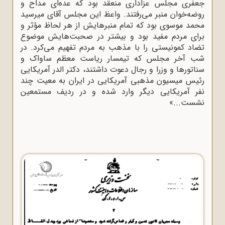
جعفرى مجلس عزادارى منعقد بود که عده‌اى مداح و
روضه‌خوان منبر مى‌رفتند. واعظ این مجلس آقاى میرسید
محمد موسوى بود که تمام منبرهایش از هر لحاظ مؤثر و
براى مردم مفید بود و بیشتر در صحبت‌هایش موضوع
تضاد کمونیستى را با مذهب به مردم تفهیم مى‌کرد. در
شب آخر مجلس که تیمسار ریاست معظم ساواک و
سناتورها و وزرا و رجال دعوت داشتند، دکتر الدر آمریکایى
رئیس میسیون مذهبى آمریکایى در ایران به معیت چند
نفر آمریکایى دیگر وارد شده و در ردیف مستمعین
نشست...»