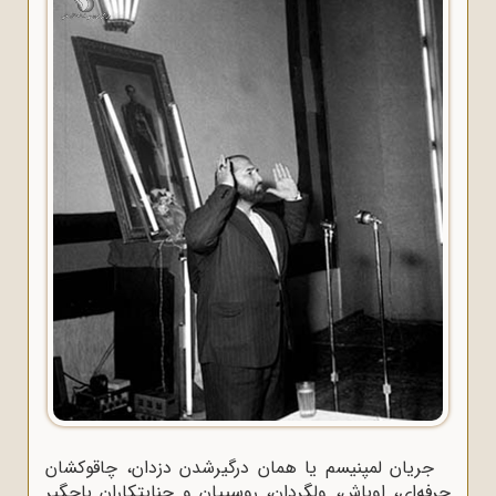
جریان لمپنیسم یا همان درگیرشدن دزدان، چاقوکشان
حرفه‌ای، اوباش، ولگردان، روسپیان و جنایتکاران باجگیر