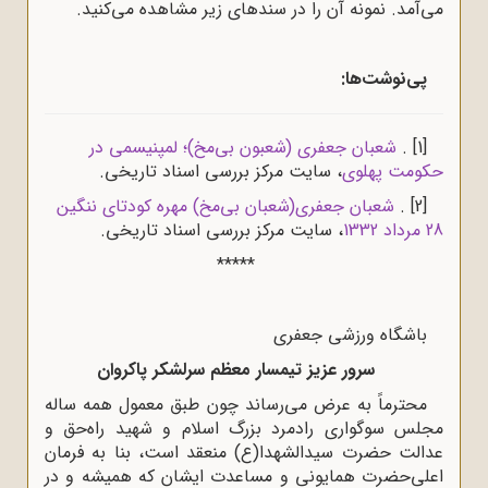
‌می‌آمد. نمونه آن را در سندهای زیر مشاهده می‌کنید.
پی‌نوشت‌ها:
[1]
.
شعبان جعفری (شعبون بی‌مخ)؛ لمپنیسمی در
حکومت پهلوی
، سایت مرکز بررسی اسناد تاریخی.
[2]
.
شعبان جعفری(شعبان بى‌مخ) مهره کودتای ننگین
28 مرداد 1332
، سایت مرکز بررسی اسناد تاریخی.
*****
باشگاه ورزشى جعفرى
سرور عزیز تیمسار معظم سرلشکر پاکروان
محترماً به عرض مى‌رساند چون طبق معمول همه ساله
مجلس سوگوارى رادمرد بزرگ اسلام و شهید راه‌حق و
عدالت حضرت سیدالشهدا(ع) منعقد است، بنا به فرمان
اعلى‌حضرت همایونى و مساعدت ایشان که همیشه و در