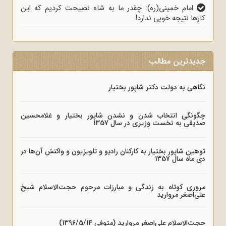
امام خمینی(ره): چقدر ما به شاه نصیحت کردیم که این
کارها نتیجه خوبی ندارد!
جدیدترین مطالب
نگاهی به دولت دکتر شاپور بختیار
چگونگی انتخاب شدن و نشدن شاپور بختیار و غلامحسین
صدیقی به نخست وزیری در سال 1357
توهین شاپور بختیار به کارکنان رادیو و تلویزیون و واکنش آن‌ها در
دی ماه سال 1357
مروری کوتاه به زندگی و مبارزات مرحوم حجت‌الاسلام شیخ
علی‌اصغر مروارید
حجت‌الاسلام علی‌اصغر مروارید (متوفی 1396/5/14)