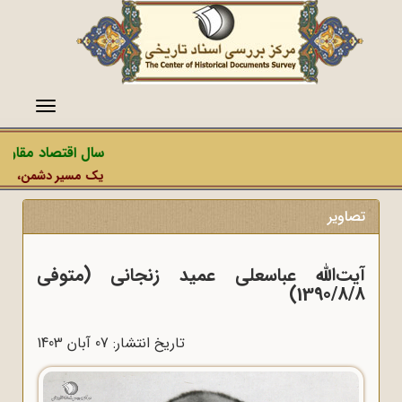
منو
سال اقتصاد مقاومتی د
یک مسیر دشمن، عملیات رس
تصاویر
آیت‌الله عباسعلی عمید زنجانی (متوفی
1390/8/8)
تاریخ انتشار: 07 آبان 1403