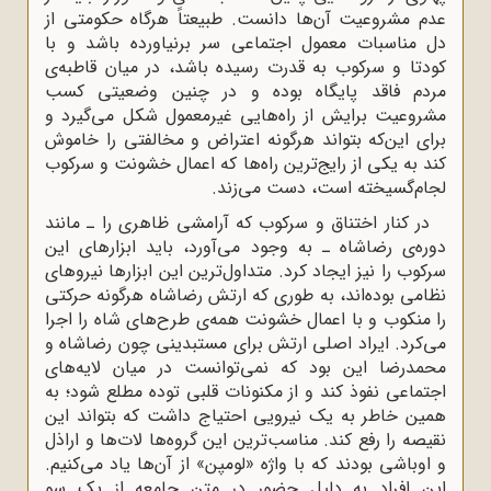
عدم مشروعیت آن‌ها دانست. طبیعتاً هرگاه حکومتی از
دل مناسبات معمول اجتماعی سر برنیاورده باشد و با
کودتا و سرکوب به قدرت رسیده باشد، در میان قاطبه‌ی
مردم فاقد پایگاه بوده و در چنین وضعیتی کسب
مشروعیت برایش از راه‌هایی غیرمعمول شکل می‌گیرد و
برای این‌که بتواند هرگونه اعتراض و مخالفتی را خاموش
کند به یکی از رایج‌ترین راه‌ها که اعمال خشونت و سرکوب
لجام‌گسیخته است، دست می‌زند.
در کنار اختناق و سرکوب که آرامشی ظاهری را ـ مانند
دوره‌ی رضاشاه ـ به وجود می‌آورد، باید ابزارهای این
سرکوب را نیز ایجاد کرد. متداول‌ترین این ابزارها نیروهای
نظامی بوده‌اند، به طوری که ارتش رضاشاه هرگونه حرکتی
را منکوب و با اعمال خشونت همه‌ی طرح‌های شاه را اجرا
می‌کرد. ایراد اصلی ارتش برای مستبدینی چون رضاشاه و
محمدرضا این بود که نمی‌توانست در میان لایه‌های
اجتماعی نفوذ کند و از مکنونات قلبی توده مطلع شود؛ به
همین خاطر به یک نیرویی احتیاج داشت که بتواند این
نقیصه را رفع کند. مناسب‌ترین این گروه‌ها لات‌ها و اراذل
و اوباشی بودند که با واژه «لومپن» از آن‌ها یاد می‌کنیم.
این افراد به دلیل حضور در متن جامعه از یک سو