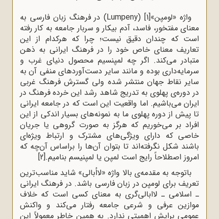
واژه «لومپن»
[1]
(Lumpeny) در فرهنگ زبان فارسی به
معنای مفتخور، فاسد، آدم بیکار و سربار جامعه به کار رفته
است که چندان دقیق نیست؛ چرا که هرکدام از این
تعاریف معنای خاص خود را در فرهنگ ایرانی به ذهن
متبادر می‌کند. اگر چه لمپنسیم محصول دنیای غرب و
سرمایه‌داری بوده و مانند سایر دست‌آوردهای منفی آن به
سایر نقاط جهان منتشر شده ولی گسترش فرهنگ غربی
در دوره‌ی پهلوی به تدریج شاهد رشد این خرده فرهنگ در
ایران می‌باشیم. اما واقعیت این است که در جامعه ایرانی
تا پیش از دوره پهلوی ما به نمونه‌های بسیار اندکی از این
افراد بر می‌خوریم که هرگز به صورت گروهی یا جریان
خاصی که دارای ویژگی‌های مشترک و ارتباط ویژه‌ای
باشند شکل نگرفته‌اند تا بتوان آن‌ها را براساس آن‌چه که
امروز اصطلاحاً رایج است لمپن یا لمپنیسم بنامیم.
[2]
باتوجه به مقدمه‌ی بالا واژه «لااُبالی» شاید مناسب‌ترین
تعریف برای لومپن در زبان فارسی باشد. در فرهنگ ایرانی
ـ اسلامی ـ لاابالی‌گری به معنای کسی است که خلاف
موازین عرفی و شرعی جامعه رفتار می‌کند و واکنش
عمومی برایش اهمیتی ندارد. به همین خاطر معمولاً این