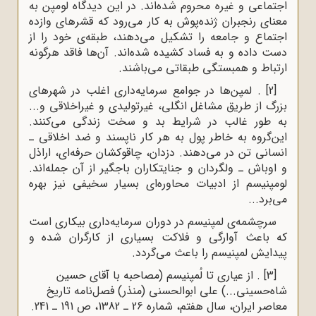
اجتماعی و غیره محروم شده‌اند. در این دیدگاه لومپن به
معنای رنجبران ژنده‌پوش به کار می‌رود که قشرهای وازده
اجتماع و جامعه را تشکیل می‌دهند، طبقه‌ی خود را از
دست داده و به فساد کشیده شده‌اند. آن‌ها فاقد هرگونه
ارتباط و همبستگی طبقاتی می‌باشند.
[2]
. لمپن‌ها در جوامع سرمایه‌داری اغلب در شهرهای
بزرگ از طریق مشاغل انگلی، غیرتولیدی و غیراخلاقی و...
به طور غالب در شرایط بد و سخت زندگی می‌کنند.
این‌گروه به خاطر پول به هر کار ناپسند و ضد اخلاقی ـ
انسانی تن در می‌دهند. دزدان، چاقوکشان حرفه‌ای، اراذل
و اوباش ـ ولگردان و جنایتکاران باجگیر از آن جمله‌اند.
لومپنیسم از ادبیات محاوره‌ای بسیار سخیفی نیز بهره
می‌برد...
سرچشمه‌ی لمپنیسم در دوران سرمایه‌داری بیکاری است
که باعث آوارگی و فلاکت بسیاری از کارگران شده و
پیدایش لمپنیسم را باعث می‌گردد.
[3]
. از عیاری تا لُمپنیسم (مصاحبه با آقای حسین
شاه‌حسینی...) علی ابوالحسنی (منذر) فصل‌نامه تاریخ
معاصر ایران، سال هفتم، شماره 26 ـ 1382، ص 191 ـ 241.