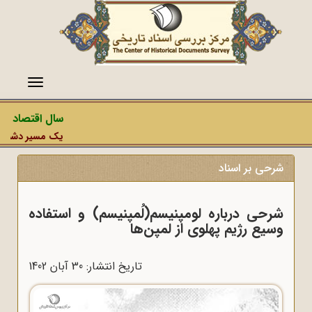
منو
سال اقتصاد مقا
یک مسیر دشمن، عمل
شرحی بر اسناد
شرحی درباره لومپنیسم(لُمپنیسم) و استفاده
وسیع رژیم پهلوی از لمپن‌ها
تاریخ انتشار: 30 آبان 1402