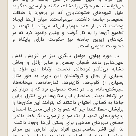
می‌توانستند هر حرکتی را مشاهده کنند و از سوی دیگر به
دلیل شیوه‌های خشونت‌باری که در برخورد با طبقات
ضعیف‌تر جامعه داشتند، می‌توانستند میان آن‌ها ایجاد
وحشت کنند. از همه مهم‌تر این‌که می‌شد با تهدید و
تطمیع آن‌ها را به کار گرفت و چنین وانمود کرد که در
لایه‌های زیرین جامعه نیز حکومت دارای پایگاه و
محبوبیت عمومی است.
در دوره پهلوی عوامل دیگری نیز در افزایش نقش
لمپن‌هایی مانند شعبان جعفری و سایر اراذل و اوباش
مشابه بی‌تأثیر نبوده‌اند. نخست ارتباط این افراد با
بسیاری از رجال و ثروتمندان این دوره، به طور مثال
بسیاری از کلوپ‌ها، کازینوها، قمارخانه‌ها، میخانه‌ها،
شیره‌کش‌خانه‌، و... در دست متمولین بود که با دربار نیز
در ارتباط بودند. صاحبان این مکان‌ها برای کنترل براین
جاها به کسانی احتیاج داشتند که بتوانند این مکان‌ها را
برایشان حفظ کنند! چرا که همواره در این محل‌ها احتمال
زدوخوردهای شدید از یک سو و از سوی دیگر خطر دائمی
حمله‌ی نیروهای مذهبی برای بستن آن‌ها وجود داشت.
لذا این قشر مناسب‌ترین افراد برای اداره‌ی این مراکز
بودند. از جمله این افراد می‌توان به برادران رشیدی‌ها