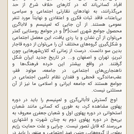
افراد کسانی‌اند که در کارهای خلاف شرع از حد
می‌گذرانند، به نهادهای نظارتی اجتماعی و سیاسی
بی‌اعتناء، فاقد ثبات فکری و اعتقادی و نهایتاً مورد تنفر
عمومی هستند. از آن جایی که لمپنیسم و لااباگری
محصول جوامع شهری است
[3]
و در جوامع روستایی کمتر
می‌توان از آن نشان و یا ردی یافت، این معضل اجتماعی
و شکل‌گیری گروه‌های مختلف آن را می‌توان از دوره قاجار
بدین سو دانست. درست از زمانی که کلان‌شهرهایی چون
تبریز، تهران و اصفهان و... در تاریخ جدید ایران شکل
گرفتند. در واقع بیشتر این خرده فرهنگ‌ها و
ناهنجاری‌های اجتماعی در جامعه، مولود فقر،
عقب‌ماندگی، قحطی و فقدان نظام تأمین اجتماعی در
جوامع هستند که جامعه ایرانی و اسلامی ما نیز از آن
مستثنی نیست.
اوج گسترش لااُبالی‌گری و لمپنیسم را باید در دوره
پهلوی مشاهده کرد، به طوری که کسانی مانند شعبان
استخوانی در دوره پهلوی اول و شعبان جعفری معروف به
بی‌مخ در دوره پهلوی دوم به چنان شهرت و اشتهاری
می‌رسند که قابل تصور نیست. چرایی و علت حمایت رژیم
پهلوی از گروه‌هایی چنین ضد اجتماعی و منفور را باید در