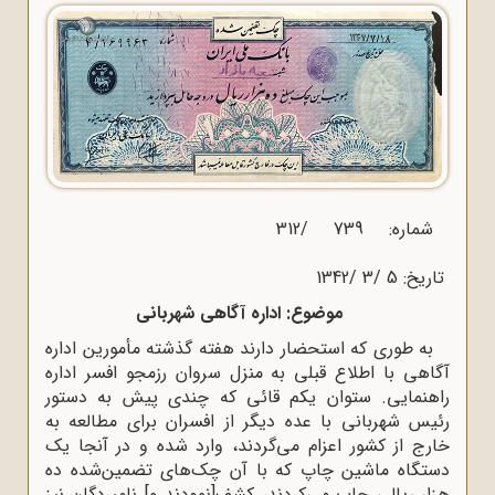
شماره: 739 /312
تاریخ: 5 /3 /1342
موضوع: اداره آگاهی شهربانی
به طوری که استحضار دارند هفته گذشته مأمورین اداره
آگاهی با اطلاع قبلی به منزل سروان رزمجو افسر اداره
راهنمایی. ستوان یکم قائی که چندی پیش به دستور
رئیس شهربانی با عده دیگر از افسران برای مطالعه به
خارج از کشور اعزام می‌گردند، وارد شده و در آنجا یک
دستگاه ماشین چاپ که با آن چک‌های تضمین‌شده ده
هزار ریالی چاپ می‌کردند، کشف[نمودند و] نامبردگان نیز