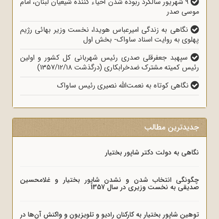
9 شهریور سالگرد ربوده شدن احیاء کننده شیعیان لبنان، امام
موسی صدر
نگاهی به زندگی امیرعباس هویدا، نخست وزیر بهائی رژیم
پهلوی به روایت اسناد ساواک- بخش اول
سپهبد جعفرقلی صدری رئیس شهربانی کل کشور و اولین
رئیس کمیته مشترک ضدخرابکاری (درگذشت 1357/12/18)
نگاهی کوتاه به نعمت‌الله نصیری رئیس ساواک
جدیدترین مطالب
نگاهی به دولت دکتر شاپور بختیار
چگونگی انتخاب شدن و نشدن شاپور بختیار و غلامحسین
صدیقی به نخست وزیری در سال 1357
توهین شاپور بختیار به کارکنان رادیو و تلویزیون و واکنش آن‌ها در