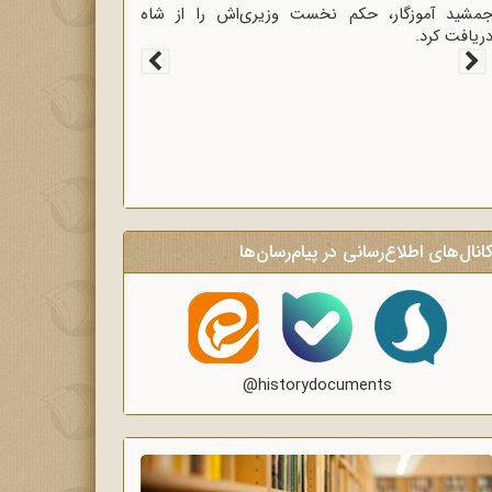
غاز سخنرانی‌های انتقادی و روشنگر وعاظ در لبیک به
یام امام به وعاظ و روحانیون برای روشنگری و
گاه‌سازی در منبرهای ماه رمضان.
انال‌های اطلاع‌رسانی در پیام‌رسان‌ها
@historydocuments