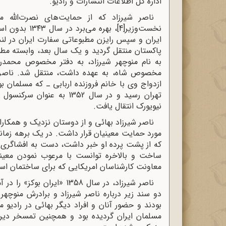
اداره کل اطلاعات انتشارات و رادیو.
ناصر شیرزاد که از حمایت‌های نصرت‌الله م
نخست‌وزیر
[4]
، بهره می‌بر
به نام منوچهر شیرزاد، به دفتر مخصوص محمدرض
مخصوص شاه، به عهده داشت، منتقل شد. ناصر ش
نیویورک انتقال یافت.
ناصر شیرزاد بهائى و از دوستان نزدیک و همکاران
مورد حمایت معینیان قرار داشت. در یک برهه زمانى
که از پشت پرده او خبر داشت، دست به افشاگرى زد 
ساخت و بالاخره توانست با مرعوب نمودن معینیا
معاونت کارشناسان امریکایی که براى ساختمان اس
ناصر شیرزاد، در سال 1358 
دو سند زیر درباره ناصر شیرزاد و برادرش منوچهر
بودند و حضور آنان و افراد دیگر بهائی در رادیو
مسلمان ایران گردیده بود و همچنین تمسخر دین 