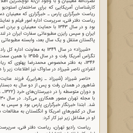
نصرت‌الله معینیان و با وجود آن‌که کوچکترین اط
کارشناسان آمریکایی که برای ساختمان استودیو 
ریاست خبرگزاری پارس ـ خبرگزاری که معینیان دستو
ریاست دفتر فنی، سرپرست اداره امور فیلم و نمایش
بود و در سال 1343 با حمایت معینیا
پاکستان منتقل و یک سال بعد، وابسته مطبوعاتی س
تگزاس آمریکا رفت و د
1346، به دفتر مخصوص محمدرضا پهلوی که ریاست آن را معینیان به عهده داشت، منتقل شد.»
انفرادی ناصر شیرزاد در ساواک نیز اطلاعات زیر را 
سال در کشورهای امریکا و انگلستان به مطالعات 
او در مشاغل زیر نیز کار کرد:
ریاست رادیو تهران، ریاست دفتر فنی، سرپرست 