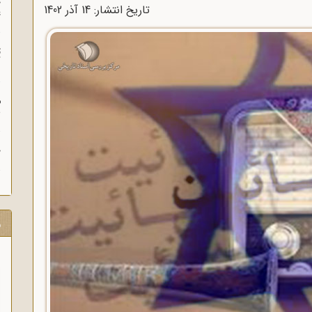
چ
تاریخ انتشار: 14 آذر 1402
غ
ت
آ
م
ش
ح
ر