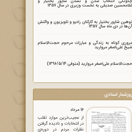
گونگی انتخاب شدن و نشدن شاپور بختیار و
لامحسین صدیقی به نخست وزیری در سال 1357
وهین شاپور بختیار به کارکنان رادیو و تلویزیون و واکنش
ن‌ها در دی ماه سال 1357
روری کوتاه به زندگی و مبارزات مرحوم حجت‌الاسلام
یخ علی‌اصغر مروارید
جت‌الاسلام علی‌اصغر مروارید (متوفی 1396/5/14)
وزشمار اسنادی
16 مرداد
از عجیب‌ترین موارد تقلب
در انتخابات و نادیده گرفتن
نظرات مردم در دوره‌ی