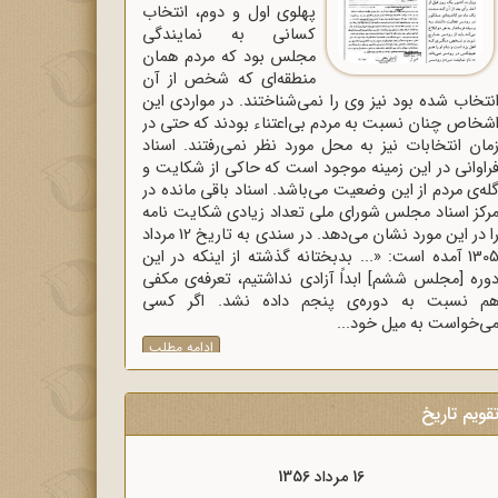
پهلوی اول و دوم، انتخاب
کسانی به نمایندگی
مجلس بود که مردم همان
منطقه‌ای که شخص از آن
نتخاب شده بود نیز وی را نمی‌شناختند. در مواردی این
شخاص چنان نسبت به مردم بی‌اعتناء بودند که حتی در
مان انتخابات نیز به محل مورد نظر نمی‌رفتند. اسناد
راوانی در این زمینه موجود است که حاکی از شکایت و
له‌ی مردم از این وضعیت می‌باشد. اسناد باقی مانده در
رکز اسناد مجلس شورای ملی تعداد زیادی شکایت نامه
را در این مورد نشان می‌دهد. در سندی به تاریخ 12 مرداد
1305 آمده است: «... بدبختانه گذشته از اینکه در این
وره [مجلس ششم] ابداً آزادی نداشتیم، تعرفه‌ی مکفی
م نسبت به دوره‌ی پنجم داده نشد. اگر کسی
ی‌خواست به میل خود...
ادامه مطلب
قویم تاریخ
16 مرداد 1357