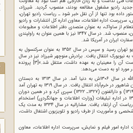
لاعات فنی نداشت و به زبان خارجی هم آشنا نبود به معاونت
آ
جدید رادیو مشغول مطالعه بودند، منصوب گردید. شیرزاد،
پ
ر داده بود تنها از آن نقل خبر شود ـ ریاست رادیو تهران،
آ
، سرپرست اداره اطلاعات، معاون اداره کل انتشارات و رادیو
ن و بردن استعلام از ساواک، به عنوان متصدی دفتر اطلاعات و مطبوعات
ایران و سپس رایزن مطبوعاتی سفارت ایران در لندن، منصوب شد. در سال 1347 نیز با همین عنوان به راولپندی
فارت ایران در آمریکا شد.
«شیرزاد» در سال 1349 به معاونت اداره کل رادیو تهران رسید و سپس در سال 1352 به عنوان سرکنسول به
ر سال 1355 با همین سمت به نیویورک انتقال یافت. برادرش منوچهر شیرزاد نیز در سال
[3]
پرونده
ک
در مورد او به دست می‌دهد:
«ناصر شیرزاد (شیرزاد ـ زهرایی)، فرزند عنایت‌الله در سال ۱۳۰۶ش به دنیا آمد. در سال ۱۳۱۳ به دبستان
شاهپور در همدان رفت و پس از دو سال به دبستان شاهپور در خرم‌آباد انتقال یافت. در سال ۱۳۱۹ به تهران آمد
و دوران متوسطه را در دبیرستان‌های خرد (۱۳۲۲ـ ۱۳۱۹) و دارالفنون (۱۳۲۷ـ ۱۳۲۲) سپری کرد و در همین دوران
با مجله تهران مصور همکاری می‌کرد. در سال ۱۳۳0 در اداره تبلیغات (وزارت اطلاعات و جهانگردی) استخدام
شد. ابتدا خبرنگار خبرگزاری پارس بود و سپس به ریاست آن ارتقاء یافت. مشارالیه در سال 1334 به مدت یک
شخصی و مأموریت از طرف رادیو و تلویزیون اشتغال داشت،
اداره امور فیلم و نمایش، سرپرست اداره اطلاعات، معاون