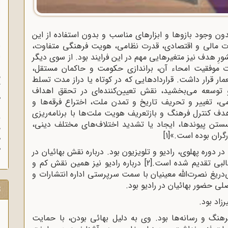
ن وجود بازوها و ابزارهای مناسب و بدون استفاده از این
درت مالی و اقتصادی، قدرت نظامی، هویت فرهنگی متفاوت،
ا
ا
ِ هدف نیز متغیرهایی مهم در این فرایند بود. از سوی دیگر
ز
ت موفقیت امحاء آن، براندازی حکومت و حاکمان مستقل،
ف
ار قرار داشت. قراردادهایی که در کوتاه یا دراز مدت تسلط
گ
 توسعه می‌بخشید، نقش تعیین‌کننده‌ای در تحقق اهداف
م
ومی، تغییر و تحریف تاریخ و تمدن ملت، اختراع فرقه‌ها و
 هدف کنترل فرهنگ و بازتعریف هویت ملت‌ها با برنامه‌ریزی
سستن پیوندها، ایجاد یا تشدید اختلاف‌های مختلف دینی،
د
رگران بوده است.»
[1]
ه
م
در دوره پهلوی، رادیو و تلویزیون بود. درباره نقش بهائیان در
طالبی تقدیم شده است.
[2]
درباره رادیو نیز همین نقش کم و
یغ نصرت‌الله معینیان با سمت سرپرستی اداره انتشارات و
لی حضور بهائیان در رادیو بود.
ت
زاد بود.
رهنگ و رسانه‌ها بود. وی به دلیل بهائی بودن، با حمایت