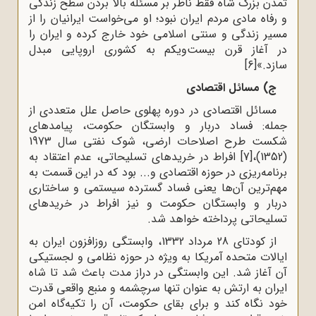
تمدن بزرگ شاه فقط ناظر بر مسئله بالا بردن سطح زندگی
و رفاه مادی مردم ایران نبود؛ او می‌خواست ایرانیان را از
مسیر زندگی و سنتی اسلامی خود خارج کرده و ایران را
در آغاز قرن بیست‌ویکم به کشوری اروپایی مبدل
سازد.»
[6]
ج) مسائل اقتصادی
مسائل اقتصادی در دوره پهلوی حاصل علل متعددی از
جمله: فساد دربار و وابستگان حکومت، پیامدهای
شکست طرح اصلاحات ارضی، شوک نفتی سال 1973
(1352)،
[7]
افراط در خریدهای تسلیحاتی، عدم اعتقاد به
برنامه‌ریزی در حوزه اقتصادی و... بود که در این قسمت به
مهم‌ترین آن‌ها یعنی فساد گسترده سیستمی و ساختاری
دربار و وابستگان حکومت و نیز افراط در خریدهای
تسلیحاتی پرداخته خواهد شد.
از کودتای 28 مرداد 1332، وابستگی روزافزون ایران به
ایالات متحده آمریکا به ‌ویژه در حوزه نظامی و لجستیکی
آن آغاز شد. این وابستگی در دراز مدت باعث شد تا شاه
ایران به ارتش به ‌عنوان تنها سرچشمه و منبع واقعی قدرت
خود نگاه کند و برای بقای حکومت، آن را تکیه‌گاه امن