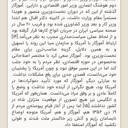
دوم هوشنگ انصاری وزیر امور اقتصادی و دارایی. آموزگار
گذشته از این ‌که در دوران نخست‌وزیری منصور و هویدا
مستمراً مقام وزارت داشت، در کابینه دکتر اقبال هم ابتدا
وزیر کار و بعد وزیر کشاورزی شده بود و قریب 20 سال در
صحنه سیاسی ایران در جریان انواع کارها قرار گرفته بود
و از لحاظ عملی سیاست‌مداری مجرب به نظر می‌آمد.
[14]
ارتباط آموزگار با آمریکا و سازمان سیا این روند را تسهیل
و به همین دلایل، گزینه مناسب‌تری برای مقام
نخست‌وزیری بود. آموزگار سعی کرد با مختصر اصلاحاتی
به‌خصوص در حوزه اقتصادی، نظر مردم را به خود جلب
کند اما در این مسیر موفق نبود و چون آمریکا را پشتیبان
خود می‌دانست، قصدی جدی برای رفع مشکلات نداشت.
به عبارتی دیگر، آموزگار که مورد تأیید دموکرات‌ها در
آمریکا بود، هیچ نگرانی از آینده خود نداشت و وضع را
کاملاً عادی و بر وفق مراد می‌دانست. همان‌طور که آمریکا
و انگلیس نیز هیچ تصوری از موقعیت متزلزل شاه در
کشور نداشتند.
[15]
اما پس از آغاز قیامِ پیوسته‌ی مردم از
19 دی 1356 هم، آموزگار و هم، آمریکا متوجه اوضاع
نابسامان رژیم و آتش زیر خاکستر ملت شدند و طولی
نکشید که آموزگار استعفا داد.