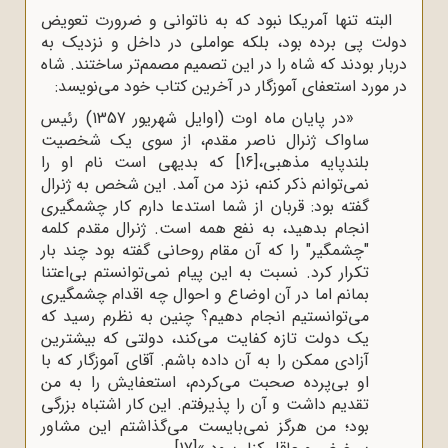
البته تنها آمریکا نبود که به ناتوانی و ضرورت تعویض
دولت پی برده بود، بلکه عواملی در داخل و نزدیک به
دربار بودند که شاه را در این تصمیم مصمم‌تر ساختند. شاه
در مورد استعفای آموزگار در آخرین کتاب خود می‌نویسد:
«در پایان ماه اوت (اوایل شهریور 1357) رئیس
ساواک ژنرال ناصر مقدم، از سوی یک شخصیت
بلندپایه مذهبی،
[16]
که بدیهی است نام او را
نمی‌توانم ذکر کنم، نزد من آمد. این شخص به ژنرال
گفته بود: قربان از شما استدعا دارم کار چشمگیری
انجام بدهید، به نفع همه است. ژنرال مقدم کلمه
"چشمگیر" را که آن مقام روحانی گفته بود چند بار
تکرار کرد. نسبت به این پیام نمی‌توانستم بی‌اعتنا
بمانم اما در آن اوضاع و احوال چه اقدام چشمگیری
می‌توانستیم انجام دهیم؟ چنین به نظرم رسید که
یک دولت تازه کفایت می‌کند، دولتی که بیشترین
آزادی ممکن را به آن داده باشم. آقای آموزگار که با
او بی‌پرده صحبت می‌کردم، استعفایش را به من
تقدیم داشت و آن را پذیرفتم. این کار اشتباه بزرگی
بود؛ من هرگز نمی‌بایست می‌گذاشتم این مشاور