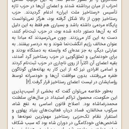
احزاب از میان برداشته شدند و اعضای آن‌ها در حزب تازه
‌تأسیس «رستاخیز ملت ایران» ادغام گردیدند. حزب
رستاخیز چون از بالا شکل گرفته بود، هرگز نمی‌توانست
پایگاه مردمی داشته باشد و بسیاری هم فقط به این دلیل
که به آن‌ها دستور داده شده بود، در حزب ثبت‌نام کنند،
دست به این کار می‌زدند. چون می‌ترسیدند که مبادا به‌
عنوان مخالف رژیم انگشت‌نما شوند و به دردسر بیفتند. به
‌عبارتی دیگر، به جز عده‌ای که وابسته به دستگاه بودند و
برای خودنمایی و تملق‌گویی در حزب رستاخیز گرد آمدند،
بقیه اعضای آن اکثراً از روی ناچاری در حزب ثبت‌نام کردند
و اسامی افرادی نیز که از این کار به بهانه‌های گوناگون
طفره می‌‌رفتند، بدون موافقت آن‌ها و خودسرانه توسط
رؤسایشان در لیست اعضای رستاخیز قرار گرفت.
[2]
به‌طور خلاصه می‌توان گفت که بخشی از آسیب‌پذیری
این حکومت، محصول تراکم استبداد در سال‌های سلطنت
محمدرضاشاه بود. اصلاح قانون اساسی به نفع شاه،
سرکوب مخالفان، فساد دربار، فعالیت‌های بنیاد پهلوی و
استقرار نظام تک‌حزبی رستاخیز مهم‌ترین نمونه‌ها و
شاخص‌های خودکامگی در دوران شاه بود که سبب شکاف