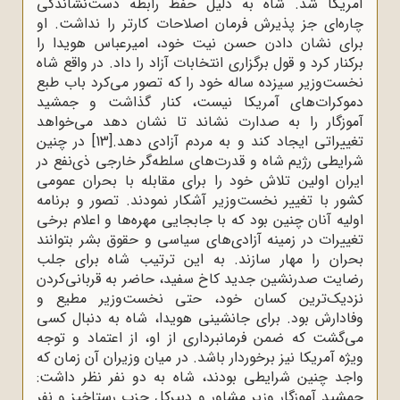
آمریکا شد. شاه به ‌دلیل حفظ رابطه دست‌نشاندگی
چاره‌ای جز پذیرش فرمان اصلاحات کارتر را نداشت. او
برای نشان دادن حسن نیت خود، امیرعباس هویدا را
برکنار کرد و قول برگزاری انتخابات آزاد را داد. در واقع شاه
نخست‌وزیر سیزده‌ ساله خود را که تصور می‌کرد باب طبع
دموکرات‌های آمریکا نیست، کنار گذاشت و جمشید
آموزگار را به صدارت نشاند تا نشان دهد می‌خواهد
تغییراتی ایجاد کند و به مردم آزادی دهد.
[13]
در چنین
شرایطی رژیم شاه و قدرت‌های سلطه‌گر خارجی ذی‌نفع در
ایران اولین تلاش خود را برای مقابله با بحران عمومی
کشور با تغییر نخست‌وزیر آشکار نمودند. تصور و برنامه
اولیه آنان چنین بود که با جابجایی مهره‌ها و اعلام برخی
تغییرات در زمینه آزادی‌های سیاسی و حقوق بشر بتوانند
بحران را مهار سازند. به این ترتیب شاه برای جلب
رضایت صدرنشین جدید کاخ سفید، حاضر به قربانی‌کردن
نزدیک‌ترین کسان خود، حتی نخست‌وزیر مطیع و
وفادارش بود. برای جانشینی هویدا، شاه به دنبال کسی
می‌گشت که ضمن فرمانبرداری از او، از اعتماد و توجه
ویژه آمریکا نیز برخوردار باشد. در میان وزیران آن زمان که
واجد چنین شرایطی بودند، شاه به دو نفر نظر داشت:
جمشید آموزگار وزیر مشاور و دبیرکل حزب رستاخیز و نفر