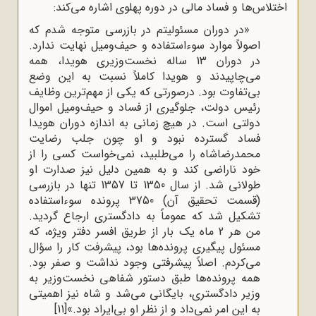
اختلاس‌ها و فساد مالی در دوره پهلوی اشاره می‌کند:
«در دوران مسئولیتم در بازرسی متوجه شدم که
اصولاً موارد سوءاستفاده و حیف‌ومیل نهایت ندارد.
در دوران 13 ساله نخست‌وزیری هویدا، همه
می‌چاپیدند و هویدا کاملاً نسبت به این وضع
بی‌تفاوت بود. درصورتی که یکی از مهم‌ترین وظایف
رئیس دولت، جلوگیری از فساد و حیف‌ومیل اموال
دولتی است. در هیچ زمانی به اندازه دوران هویدا
فساد گسترده نبود و او چون جلب رضایت
محمدرضاشاه را می‌طلبید، نمی‌خواست کسی را از
خود ناراضی کند و به همین دلیل نیز صدارت او
طولانی شد. از سال 1350 تا 1357 تنها در بازرسی
(قسمت تحقیق آن) 3750 پرونده سوءاستفاده
تشکیل شد که عموماً به دادگستری ارجاع گردید.
من هر 2 ماه یک بار از طریق افسر دفتر ویژه، که
مسئول پیگیری پرونده‌ها بود، پیشرفت کار را سؤال
می‌کردم. اصلاً پیشرفتی وجود نداشت و صفر بود.
همه پرونده‌ها طبق دستور شفاهی نخست‌وزیر به
وزیر دادگستری، بایگانی می‌شد و شاه نیز اهمیتی
به این امر نمی‌داد و از نظر او بی‌ایراد بود.»
[11]