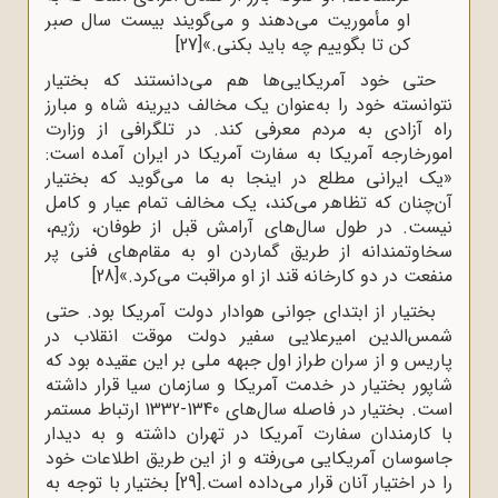
او مأموریت می‌دهند و می‌گویند بیست سال صبر
کن تا بگوییم چه باید بکنی.»
[27]
حتی خود آمریکایی‌‌ها هم می‌دانستند که بختیار
نتوانسته خود را به‌عنوان یک مخالف دیرینه شاه و مبارز
راه آزادی به مردم معرفی کند. در تلگرافى از وزارت
امورخارجه آمریکا به سفارت آمریکا در ایران آمده است:
«یک ایرانى مطلع در اینجا به ما مى‌گوید که بختیار
آن‌چنان که تظاهر مى‌کند، یک مخالف تمام عیار و کامل
نیست. در طول سال‌هاى آرامش قبل از طوفان، رژیم،
سخاوتمندانه از طریق گماردن او به مقام‌هاى فنى پر
منفعت در دو کارخانه قند از او مراقبت مى‌کرد.»
[28]
بختیار از ابتدای جوانی هوادار دولت آمریکا بود. حتی
شمس‌الدین امیرعلایی سفیر دولت موقت انقلاب در
پاریس و از سران طراز اول جبهه ملی بر این عقیده بود که
شاپور بختیار در خدمت آمریکا و سازمان سیا قرار داشته
است. بختیار در فاصله سال‌های 1340-1332 ارتباط مستمر
با کارمندان سفارت آمریکا در تهران داشته و به دیدار
جاسوسان آمریکایی می‌رفته و از این طریق اطلاعات خود
را در اختیار آنان قرار می‌داده است.
[29]
بختیار با توجه به