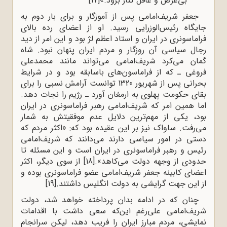
بی‌غرض و عاقل کنار برود.»
[17]
جعفر شریف‌امامی پس از آموزگار و برای بار دوم به
جایگاه رئیس‌‌الوزرایی رسید. او از اعضای رده بالای
فراماسونری در ایران و استاد اعظم لژ بود و این امر از دید
رجال سیاسی آن روزگار و مردم ایران پنهان نبود. شاه
گمان می‌کرد شریف‌امامی می‌تواند مانند محمدعلی
فروغی ـ که از فراماسون‌های باسابقه بود و در شرایط
بحرانی پس از شهریور 1320 توانست آرامش نسبی را برای
بقای حکومت پهلوی به ارمغان آورد ـ رژیم را نجات دهد.
اما همین امر که شریف‌امامی رهبر فراماسونری در ایران
بود، یکی از مهم‌ترین دلایل عدم موفقیتش به شمار
می‌رفت. ساواک نیز بر این عقیده بود که: «اکثر مردم که
دستى در امور سیاسى دارند مى‌دانند که شریف‌امامى
رئیس و رهبر فراماسونرى در ایران است و این مسئله تا
حدودى از وجهه دولت مى‌کاهد».
[18]
از سوی دیگر، اکثر
اعضای کابینه جعفر شریف‌امامی عضو فراماسونری بوده و
از این جهت گرایشی به دولت انگلیس داشتند.
[19]
چنان ‌که در ادامه بدان پرداخته خواهد شد، دولت
شریف‌امامی علی‌رغم این‌که سعی داشت با اقدامات
نمایشی، مردم مبارز ایران را فریب دهد، لیکن سرانجام