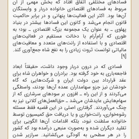
فسادهای مختلفی اتفاق افتاد که بخش مهمی از آن
مربوط به فسادهای اقتصادی خانواده دربار و وابستگان
آن‌ها بود. اکثر این فعالیت‌ها پنهانی و در برابر حاکمیت
قانون انجام می‌شد و کانون این فسادها بیشتر در بنیاد
پهلوی ـ به عنوان یک مجموعه بزرگ اقتصادی ـ بود؛ به‌
طوری‌ که آرام‌آرام با دخالت مستقیم در فعالیت‌های
اقتصادی و با استفاده از رانت‌های متعدد و معافیت‌های
مالیاتی توانست ثروت زیادی را به نفع شاه جمع‌آوری کند.
[9]
فسادی که در درون دربار وجود داشت، حقیقتاً ابعاد
فاجعه‌باری به خود گرفته بود. برادران و خواهران شاه برای
عقد قرارداد بین دولت ایران و شرکت‌هایی که گاه
خودشان نیز جزو سهامداران عمده آن‌ها بودند، واسطگی
می‌کردند و از این راه ـ افزون بر سودهای سرشاری که از
سهام‌هایش عایدشان می‌شد ـ حق‌العمل‌های کلانی نیز به
چنگ می‌آوردند. گرفتاری اصلی در این قضیه فقط مسئله
رشوه‌خواری، رانت‌خواری و یا دریافت حق کمیسیون توسط
خانواده سلطنت نبود، بلکه اقدامات آن‌ها الگویی برای
تقلید دیگران شده و به‌صورت منبعی درآمده بود که کشور
را در هر سطحی به آلودگی می‌کشانید. سرازیر شدن