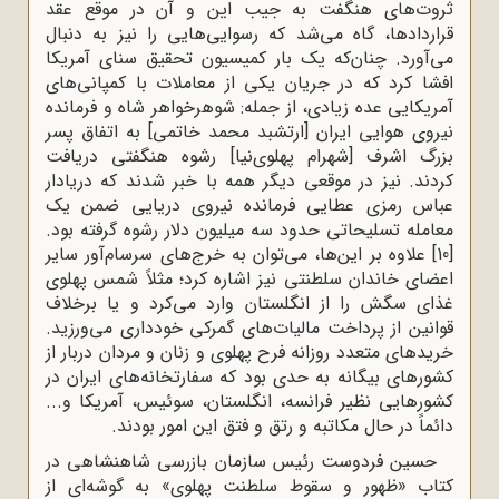
ثروت‌های هنگفت به جیب این و آن در موقع عقد
قراردادها، گاه می‌شد که رسوایی‌هایی را نیز به دنبال
می‌آورد. چنان‌که یک بار کمیسیون تحقیق سنای آمریکا
افشا کرد که در جریان یکی از معاملات با کمپانی‌های
آمریکایی عده زیادی، از جمله: شوهرخواهر شاه و فرمانده
نیروی هوایی ایران [ارتشبد محمد خاتمی] به اتفاق پسر
بزرگ اشرف [شهرام پهلوی‌نیا] رشوه هنگفتی دریافت‌
کردند. نیز در موقعی دیگر همه با خبر شدند که دریادار
عباس رمزی عطایی فرمانده نیروی دریایی ضمن یک
معامله تسلیحاتی حدود سه میلیون دلار رشوه گرفته بود.
[10]
علاوه بر این‌ها، می‌توان به خرج‌های سرسام‌آور سایر
اعضای خاندان سلطنتی نیز اشاره کرد؛ مثلاً شمس پهلوی
غذای سگش را از انگلستان وارد می‌کرد و یا برخلاف
قوانین از پرداخت مالیات‌های گمرکی خودداری می‌ورزید.
خریدهای متعدد روزانه فرح پهلوی و زنان و مردان دربار از
کشورهای بیگانه به حدی بود که سفارتخانه‌های ایران در
کشورهایی نظیر فرانسه، انگلستان، سوئیس، آمریکا و...
دائماً در حال مکاتبه و رتق و فتق این امور بودند.
حسین فردوست رئیس سازمان بازرسی شاهنشاهی در
کتاب «ظهور و سقوط سلطنت پهلوی» به گوشه‌ای از