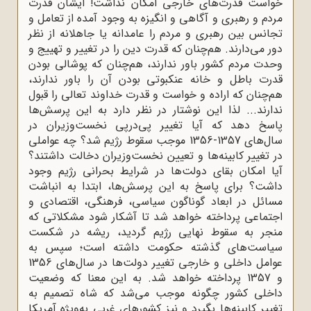
خواست قدرت‌های خارجی امکان نداشت! ایشان قدرت
مردم و رهبری و آگاهی و انگیزه به وجود آمده از تعامل و
تجانس بین رهبری و مردم را عامدانه یا جاهلانه از نظر
دور می‌دارند. هم‌چنان که قدرت دین را در تغییر و تهییج و
وحدت مردم کشور باور ندارند، هم‌چنان که پوشالی بودن
قدرت باطل و خانه عنکبوتی بودن آن را باور ندارند،
هم‌چنان که اراده و خواست و قدرت خداوند تعالی را قبول
ندارند... لذا این نوشتار در نظر دارد به این پرسش‌ها
پاسخ دهد که آیا تغییر پی‌درپی نخست‌وزیران در
سال‌های 1357-1356 موجب سقوط رژیم شد؟ چه عواملی
در تغییر کابینه‌ها و تعیین نخست‌وزیران دخالت داشتند؟
آیا امکان بقای دولت‌ها در شرایط بحرانی رژیم وجود
داشت؟ برای پاسخ‌ به این پرسش‌ها، ابتدا به انباشت
مسائل در ابعاد گوناگون سیاسی، فرهنگی، اقتصادی و
اجتماعی پرداخته خواهد شد تا آشکار شود مشکلاتی که
منجر به سقوط نهایی رژیم گردید، ریشه در شکست
سیاست‌های گذشته حکومت داشته است؛ سپس به
عوامل داخلی و خارجی تغییر دولت‌ها در سال‌های 1356
و 1357 پرداخته خواهد شد. به این معنا که وضعیت
داخلی کشور چگونه موجب می‌شد که شاه تصمیم به
تغییر کابینه‌ها بگیرد و نیز کشورهای غربی به‌ویژه آمریکا