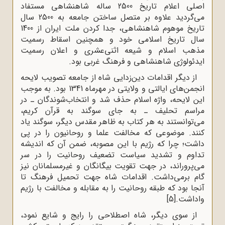
اصلی اعلام تاریخ 2500 ساله شاهنشاهی مستفاد
می‌گردید علاوه بر متصل ساختن جامعه به 2500 سال
تاریخ موهوم شاهنشاهی، جدا کردن ملت ایران از 1400
سال تاریخ اسلامی خود و همچنین اسقاط رسمیت
مذهب اسلام و شیعه اثنی‌عشری و اعلان رسمیت
ایدئولوژی شاهنشاهی و فرهنگ غربی بود.
از دیگر اقدامات دین‌زدایی شاه از جامعه تصویب لایحه
انجمن‌های ایالتی و ولایتی در مهرماه 1341 بود. به موجب
این لایحه، واژه اسلام حذف شد و انتخاب‌شوندگان ـ در
مراسم تحلیف ـ به جای سوگند به قرآن کریم،
می‌توانستند به هر کتاب به ظاهر مقدس دیگر، سوگند یاد
کنند. موضوعی که مخالفت علما و روحانیون را در پی
داشت؛ چرا که رژیم با این مصوبه، ضمن آن‌ که اندیشه
تداوم و تشدید سیاست تضعیف روحانیت را در سر
می‌پروراند، در جهت تقویت بیگانگان و غیرمسلمانان نیز
گام برمی‌داشت. اقدامات شاه جهت تحمیل فرهنگ تا
آنجا بود که طبقه روحانیت را به مقابله و مخالفت با رژیم
واداشت.
[5]
از سوی دیگر، شاه اصطلاحی را رایج و شایع نمود،