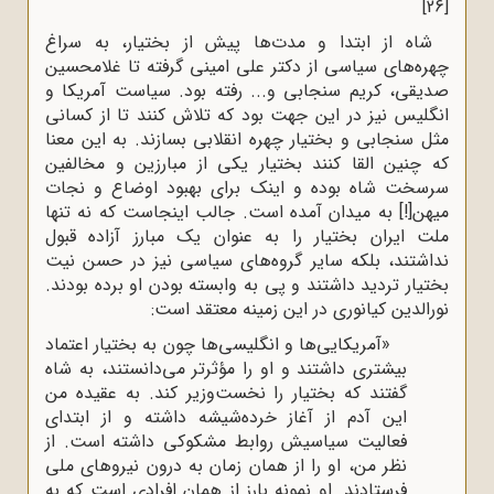
[26]
شاه از ابتدا و مدت‌ها پیش از بختیار، به سراغ
چهره‌های سیاسی از دکتر علی امینی گرفته تا غلامحسین
صدیقی، کریم سنجابی و... رفته بود. سیاست آمریکا و
انگلیس نیز در این جهت بود که تلاش کنند تا از کسانی
مثل سنجابی و بختیار چهره انقلابی بسازند. به این معنا
که چنین القا کنند بختیار یکی از مبارزین و مخالفین
سرسخت شاه بوده و اینک برای بهبود اوضاع و نجات
میهن[!] به میدان آمده است. جالب اینجاست که نه‌ تنها
ملت ایران بختیار را به ‌عنوان یک مبارز آزاده قبول
نداشتند، بلکه سایر گروه‌های سیاسی نیز در حسن نیت
بختیار تردید داشتند و پی به وابسته بودن او برده بودند.
نورالدین کیانوری در این زمینه معتقد است:
«آمریکایی‌ها و انگلیسی‌ها چون به بختیار اعتماد
بیشتری داشتند و او را مؤثرتر می‌دانستند، به شاه
گفتند که بختیار را نخست‌وزیر کند. به عقیده من
این آدم از آغاز خرده‌شیشه داشته و از ابتدای
فعالیت سیاسیش‌ روابط مشکوکی داشته است. از
نظر من، او را از همان زمان به درون نیروهای ملی
فرستادند. او نمونه بارز از همان افرادی است که به