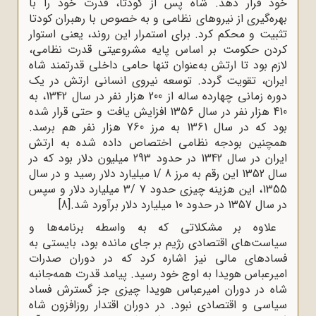
خود قرار دهد. شاه پس از کودتا، قدرت خود را با
بهره‌گیری از نیروهای نظامی و به ‌خصوص با رهبران کودتا
تثبیت و محکم کرد. برای استمرار این روند، یعنی استوار
کردن حکومت بر اساس پایه مشروعیتی قدرت نظامی،
لازم بود تا ارتش به‌عنوان تنها حامی داخلی قدرتمند شاه
ایران، تقویت گردد. توسعه نیروی انسانی ارتش در یک
دوره زمانی چهارده ‌ساله از 200 هزار نفر در سال 1342، به
410 هزار نفر در سال 1356 افزایش یافت و حتی قرار شده
بود که در سال 1361 به مرز 760 هزار نفر هم برسد.
همچنین بودجه نظامی اختصاص داده شده به ارتش
ایران در سال 1342 در حدود 293 میلیون دلار بود که در
سال 1352 این رقم به مرز 8 /1 میلیارد دلار رسید و در سال
1355، این هزینه چیزی حدود 7 /3 میلیارد دلار و سپس
در سال 1357 در حدود 10 میلیارد دلار برآورد شد.
[8]
علاوه بر مشکلاتی که به ‌واسطه برنامه‌ها و
سیاست‌های اقتصادی رژیم بر جای مانده بود، بایستی به
فسادهای مالی نیز اشاره کرد که در دوران صدرات
امیرعباس هویدا به اوج خود رسید. پیامد قدرت همه‌جانبه
شاه در دوران امیرعباس هویدا چیزی جز گسترش فساد
سیاسی و اقتصادی نبود. در دوران اقتدار روزافزون شاه