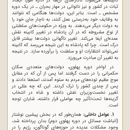
کابینه‌ها می‌شود، ناکارآمدی آن‌ها در اداره امور، ایجاد
ثبات در کشور و نیز ناتوانی در مهار بحران ـ در یک دوره
مشخص ـ است. بنابر این، دولت‌ها هنگامی ‌که نتوانند
به وظایف خود به‌درستی عمل کنند، به ‌‌ناچار جای خود را
به دولت دیگر می‌دهند. به‌ ویژه در حکومت‌های سلطنتی
از نوع مشروطه که در آن پادشاه در تغییر کابینه نقش
عمده‌ای ایفا می‌کند. تغییر ناگهانی دولت‌ها بیشتر قابل
درک است. چرا که پادشاه به این نتیجه می‌رسد که کابینه
نمی‌تواند انتظارات او و سلطنت را برآورده سازد. در نتیجه
به تغییر آن مبادرت می‌ورزد.
در اواخر دوره پهلوی، دولت‌های متعددی سکان
حکمرانی را در دست گرفتند اما پس از آن‌ که در مقابل
موج عظیم توده‌های مردم به ستوه آمدند، استعفا دادند و
پس از چندی کشور را ترک کردند. این ‌که چه عللی در
تغییر نخست‌وزیران نقش داشته و شاه در انتخاب
گزینه‌ها تحت‌تأثیر چه عواملی قرار داشته، شایان توجه
است.
1. عوامل داخلی:
همان‌طور که در بخش پیشین نوشتار
(انباشت مسائل در دوره پهلوی دوم) بدان پرداخته شد،
وجود مشکلات عدیده در حوزه‌های گوناگون، رژیم را در