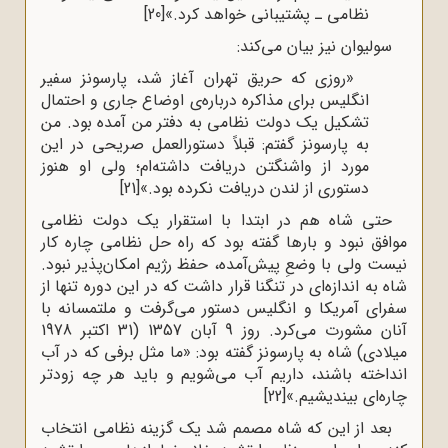
نظامی ـ پشتیبانی خواهد کرد.»
[20]
سولیوان نیز بیان می‌کند:
«روزی‌ که‌ حریق‌ تهران‌ آغاز شد، پارسونز سفیر
انگلیس‌ برای‌ مذاکره‌ درباره‌ی‌ اوضاع‌ جاری‌ و احتمال‌
تشکیل‌ یک‌ دولت‌ نظامی‌ به‌ دفتر من‌ آمده‌ بود. من‌
به‌ پارسونز گفتم:‌ قبلاً دستورالعمل‌ صریحی‌ در این‌
مورد از واشنگتن ‌دریافت‌ داشته‌ام‌؛ ولی‌ او هنوز
دستوری‌ از لندن‌ دریافت‌ نکرده‌ بود.»
[21]
حتی شاه هم در ابتدا با استقرار یک دولت نظامی
موافق نبود و بارها گفته بود که راه‌ حل نظامی چاره کار
نیست ولی با وضعِ پیش‌‌آمده، حفظ رژیم امکان‌پذیر نبود.
شاه به اندازه‌ای در تنگنا قرار داشت که در این دوره تنها از
سفرای آمریکا و انگلیس دستور می‌گرفت و ملتمسانه با
آنان مشورت می‌کرد. روز 9 آبان 1357 (31 اکتبر 1978
میلادی) شاه به پارسونز گفته بود: «ما مثل برفی که در آب
انداخته باشند، داریم آب می‌شویم و باید هر چه زودتر
چاره‌ای بیندیشیم.»
[22]
بعد از این‌ که شاه مصمم شد یک گزینه نظامی انتخاب