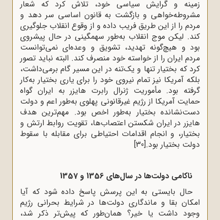
زمینه و گرایش سیاسی خود، تلاش کرد که شعار
مشروطه‌خواهی و بازگشت به قانون اساسی سر دهد و
مردم را از این طریق فریب داده و از وقوع انقلاب جلوگیری
کند. لیکن موج انقلاب به‌طور سهمگینی در حال پیشروی
بود و هیچ‌گونه تهدید، تشویق و وعده‌ای نمی‌توانست
مردم ایران را از خواسته خود منصرف کند. البته نباید تصور
کرد که بختیار تنها و یک‌تنه در این مسیر گام برمی‌داشت،
بلکه آمریکا نیز تمام نیروی خود را برای یاری بختیار به‌کار
گرفته بود. مأموریت ژنرال رابرت هایزر به ایران گواه
حمایت آمریکا از رژیم غیرقانونی پهلوی به‌طور اعم و دولت
دست‌نشانده بختیار به‌طور اخص بود. مهم‌ترین هدف
هایزر در ایران شکستن اعتصاب‌ها، تقویت روابط ارتش و
بختیار، و انجام اقدامات احتیاطی برای مقابله با سقوط
دولت بختیار بود.
[30]
ناکامی دولت‌ها در سال‌های 1356 و 1357
حال بایستی به این پرسش پاسخ داده شود که آیا
امکان بقا و ماندگاری دولت‌ها در شرایط بحرانی رژیم
وجود داشت یا خیر؟ همان‌طور که پیش‌تر ذکر شد،