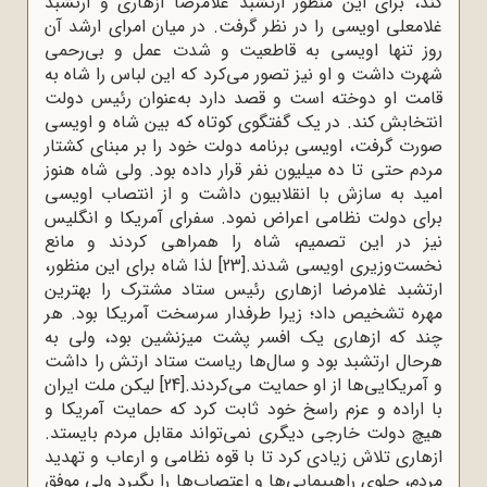
کند، برای این منظور ارتشبد غلامرضا ازهاری و ارتشبد
غلامعلی اویسی را در نظر گرفت. در میان امرای ارشد آن
روز تنها اویسی به قاطعیت و شدت عمل و بی‌رحمی
شهرت داشت و او نیز تصور می‌کرد که این لباس را شاه به
قامت او دوخته است و قصد دارد به‌عنوان رئیس دولت
انتخابش کند. در یک گفتگوی کوتاه که بین شاه و اویسی
صورت گرفت، اویسی برنامه دولت خود را بر مبنای کشتار
مردم حتی تا ده میلیون نفر قرار داده بود. ولی شاه هنوز
امید به سازش با انقلابیون داشت و از انتصاب اویسی
برای دولت نظامی اعراض نمود. سفرای آمریکا و انگلیس
نیز در این تصمیم، شاه را همراهی کردند و مانع
نخست‌وزیری اویسی شدند.
[23]
لذا شاه برای این منظور،
ارتشبد غلامرضا ازهاری رئیس ستاد مشترک را بهترین
مهره تشخیص داد؛ زیرا طرفدار سرسخت آمریکا بود. هر
چند که ازهاری یک افسر پشت میزنشین بود، ولی به
هرحال ارتشبد بود و سال‌ها ریاست ستاد ارتش را داشت
و آمریکایی‌ها از او حمایت می‌کردند.
[24]
لیکن ملت ایران
با اراده و عزم راسخ خود ثابت کرد که حمایت آمریکا و
هیچ دولت خارجی دیگری نمی‌تواند مقابل مردم بایستد.
ازهاری تلاش زیادی کرد تا با قوه نظامی و ارعاب و تهدید
مردم، جلوی راهپیمایی‌ها و اعتصاب‌ها را بگیرد ولی موفق