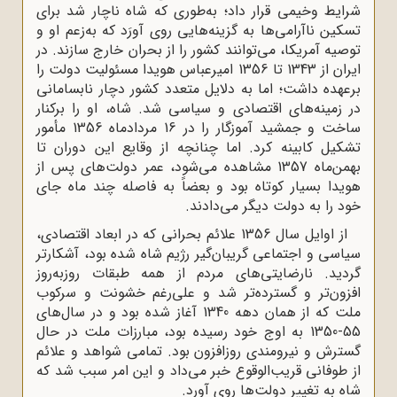
شرایط وخیمی قرار داد؛ به‌طوری که شاه ناچار شد برای
تسکین ناآرامی‌ها به گزینه‌هایی روی آورَد که به‌زعم او و
توصیه آمریکا، می‌توانند کشور را از بحران خارج سازند. در
ایران از 1343 تا 1356 امیرعباس هویدا مسئولیت دولت را
برعهده داشت؛ اما به دلایل متعدد کشور دچار نابسامانی
در زمینه‌های اقتصادی و سیاسی شد. شاه، او را برکنار
ساخت و جمشید آموزگار را در 16 مردادماه 1356 مأمور
تشکیل کابینه کرد. اما چنانچه از وقایع این دوران تا
بهمن‌ماه 1357 مشاهده می‌شود، عمر دولت‌های پس از
هویدا بسیار کوتاه بود و بعضاً به‌ فاصله چند ماه جای
خود را به دولت دیگر می‌دادند.
از اوایل سال 1356 علائم بحرانی که در ابعاد اقتصادی،
سیاسی و اجتماعی گریبان‌گیر رژیم شاه شده بود، آشکارتر
گردید. نارضایتی‌های مردم از همه طبقات روزبه‌روز
افزون‌تر و گسترده‌تر شد و علی‌رغم خشونت و سرکوب
ملت که از همان دهه 1340 آغاز شده بود و در سال‌های
55-1350 به اوج خود رسیده بود، مبارزات ملت در حال
گسترش و نیرومندی روزافزون بود. تمامی شواهد و علائم
از طوفانی قریب‌الوقوع خبر می‌داد و این امر سبب شد که
شاه به تغییر دولت‌ها روی آورد.