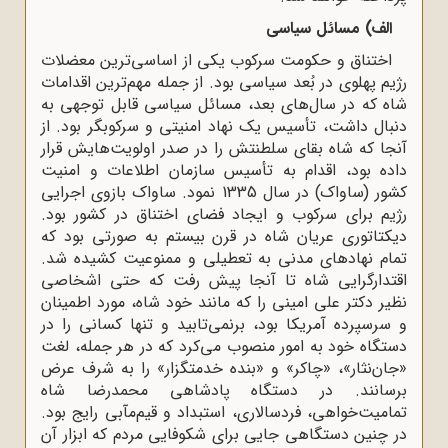
الف) مسائل سیاسی
اختناق و حکومت سرکوب یکی از اساسی‌ترین معضلات
رژیم پهلوی در بُعد سیاسی بود. از جمله مهم‌ترین اقدامات
شاه که در سال‌های بعد، مسائل سیاسی قابل توجهی به
دنبال داشت، تأسیس یک نهاد امنیتی و سرکوبگر بود. از
آنجا که شاه بقای سلطنتش را در صدر اولویت‌هایش قرار
داده بود، اقدام به تأسیس سازمان اطلاعات و امنیت
کشور (ساواک) در سال 1335 نمود. ساواک بازوی اجرایی
رژیم برای سرکوب و ایجاد فضای اختناق در کشور بود.
دیکتاتوری عریان شاه در قرن بیستم به صورتی بود که
تمام نهادهای مدنی به تعطیلی و ممنوعیت کشیده شد.
اقتدارگرایی شاه تا آنجا پیش رفت که حتی اشخاصی
نظیر دکتر علی امینی را که مانند خود شاه، مورد اطمینان
و سرسپرده آمریکا بود، برنمی‌تابید و تنها کسانی را در
دستگاه خود به امور منصوب می‌کرد که در هر جمله، لغت
«جان‌نثار»، «چاکر» و «بنده خدمتگزار» را به شرف عرض
برسانند. در دستگاه پادشاهی محمدرضا شاه
تمامیت‌خواهی، فردسالاری، استبداد و قیم‌مآبی رایج بود.
در چنین دستگاهی جایی برای شکوفایی مردم که ابزار آن