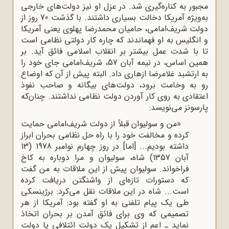
مجبور به کناره‌گیری شد. در عزل او نیز دولت‌های خارجی
به‌ویژه آمریکا دخالت بسیاری داشتند. با گذشت 70 روز از
دولت شریف‌امامى، حامیان محمدرضا پهلوى یعنی آمریکا
و انگلیس به او فهماندند که چاره کار دولتى نظامى است
تا با شدت عمل بیشتر بر انقلاب اسلامى فائق آید. بر
همین اساس، در نیمه آبان 57، شریف‌امامى جاى خود را
به ارتشبد غلامرضا ازهارى داد. البته پیش از آن ‌که اوضاع
رو به وخامت برود، دولت‌های بیگانه و صاحب ‌نفوذ
اعتقادی به روی کار آوردن دولت نظامی نداشتند. چنان‌که
پارسونز می‌نویسد:
«من و سولیوان قبلاً از دولت شریف‌امامی حمایت
کرده و مخالفت خود را با راه‌ حل نظامی بحران ابراز
داشته بودیم... [اما] در روز چهارم نوامبر 1978 (13
آبان 1357) شاه، سولیوان و مرا دوباره به کاخ
فراخواند. سولیوان پیش از این ملاقات به من گفت
که دستورات تازه‌ای از واشنگتن دریافت کرده
است... شاه در این ملاقات نقل می‌کرد: برژینسکی
طی یک پیام تلفنی به او گفته بود: آمریکا از هر
تصمیمی که وی برای فائق آمدن بر بحران اتخاذ
نماید ـ اعم از تشکیل یک دولت ائتلافی یا دولت