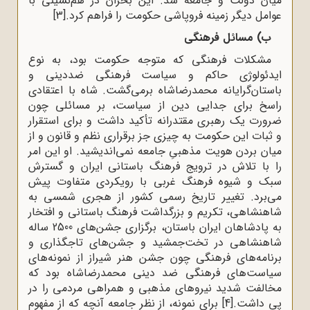
میان دولت و جامعه شد. این بحران در هم‌نشینی با
عوامل دیگر زمینه فروپاشی حکومت را فراهم کرد.
[3]
ب) مسائل فرهنگی
مشکلات فرهنگی که متوجه حکومت بود، به نوع
ایدئولوژی حاکم و سیاست فرهنگی ضددینی و
باستان‌گرایانه محمدرضاشاه برمی‌گشت. شاه با اعتقادی
راسخ برای جدایی دین از سیاست، بر مسائلی چون
ضرورت یک رهبری مقتدرانه تأکید داشت و برای استقرار
و ثبات این حکومت به چیزی جز برقراری نظم و قانون و از
میان بردن هویت مذهبیِ جامعه نمی‌اندیشید. او این امر
را با تلاش در ترویج فرهنگ باستانی ایران و گسترش
سبک و شیوه فرهنگ غربی با رویکردی متفاوت پیش
می‌برد. تغییر تاریخ رسمی کشور از هجری شمسی به
شاهنشاهی، تکریم و بزرگداشت فرهنگ باستانی و افتخار
به پادشاهان ایران باستان، برگزاری جشن‌های 2500 ساله
شاهنشاهی در تخت‌جمشید و جشن‌های تاجگذاری و
برنامه‌های فرهنگی چون جشن هنر شیراز از نمونه‌های
سیاست‌های فرهنگی ضد دینی محمدرضاشاه بود که
مخالفت شدید نیروهای مذهبی و همراهی مردمی را در
پی داشت.
[4]
برای نمونه، از نظر جامعه آنچه که از مفهوم