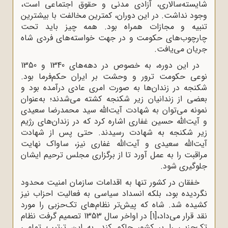
شایسته‌سالاری، آزادی مدنی و حقوق اجتماعی است،
وجود نداشت. در این دوران، کمترین مخالفت با بیشترین
تنبیه و مجازات همراه بود. همه‌ چیز باید تحت
چارچوب‌های حکومت و در جهت خواسته‌های فردی شاه
جریان می‌یافت.
در این دوره، به ‌خصوص در دهه‌های 1340 و 1350
نوعی حکومت ترور و وحشت بر ایران حکم‌فرما بود.
شکنجه در زندان‌ها به ‌صورت امری عادی درآمده بود و
بعضی از زندانیان زیر شکنجه کشته می‌شدند؛ به‌عنوان
نمونه‌ می‌توان به شهادت آیت‌الله سید محمدرضا سعیدی
و آیت‌الله حسین غفاری اشاره کرد که در زندان‌های رژیم
زیر شکنجه به شهادت رسیدند. حتی پس از شهادت
آیت‌الله سعیدی و آیت‌الله غفاری نیز، ساواک نهایت
مراقبت را به عمل آورد تا از برگزاری مجلس ترحیم ایشان
جلوگیری شود.
خفقان در کشور تنها به اقدامات سازمان امنیت محدود
نگردیده بود، بلکه انسداد سیاسی به فعالیت احزاب نیز
کشیده شد. شاه که پیش‌تر نظام‌های تک‌حزبی را مورد
نقد قرار می‌داد،
[1]
در اواخر سال 1353 تصمیم گرفت نظام
تک‌حزبی را بر کشور حاکم کند. به این ترتیب تمامی