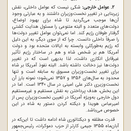
2. عوامل خارجی:
شکی نیست که عوامل داخلی، نقش
زیربنایی در تغییر نخست‌وزیران داشتند و به عبارتی وجود
آن‌ها موجب می‌گردید تا شاه برای بهبود اوضاع،
دولت‌های متعدد و البته متنوعی را مسئول هدایت کشتیِ
گرفتار طوفان رژیم کند. اما نمی‌توان عوامل تغییر دولت‌ها
را صرفاً داخلی دانست. چرا که از سوی دیگر، به این دلیل
که رژیم به‌طورکلی وابسته به ایالات متحده بود و دولت
آمریکا هم بر شخص شاه و هم در ساختار رژیم تأثیر
غیرقابل انکاری داشت، لذا بدیهی است که در تغییر
دولت‌ها نیز دخالت داشته باشد. البته نفوذ آمریکا بر شاه
برای تغییر نخست‌وزیران مسبوق به سابقه است و تنها
محدود به سال‌های 1356 و 1357 نمی‌شود؛ نمونه بارز آن
نخست‌وزیری دکتر علی امینی در سال 1340 است. اما در
این بخش، هدف پرداختن به نقش مستقیم و غیرمستقیم
دول خارجی به‌ویژه آمریکا در تعیین نخست‌وزیران پس از
امیرعباس هویدا و دیکته کردن دستور به شاه در این
خصوص می‌باشد.
قدرت مطلقه و دیکتاتوری شاه ادامه داشت تا این‌که در
آبان‌ماه 1355 جیمی کارتر از حزب دموکرات، رئیس‌جمهور