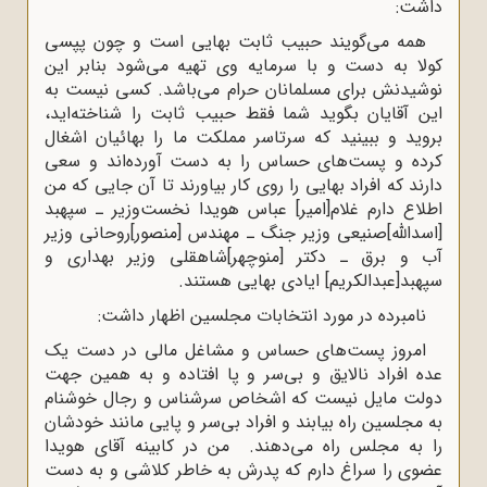
داشت:
همه می‌گویند حبیب ثابت بهایی است و چون پپسی
کولا به دست و با سرمایه وی تهیه می‌شود بنابر این
نوشیدنش برای مسلمانان حرام می‌باشد. کسی نیست به
این آقایان بگوید شما فقط حبیب ثابت را شناخته‌اید،
بروید و ببینید که سرتاسر مملکت ما را بهائیان اشغال
کرده و پست‌های حساس را به دست آورده‌اند و سعی
دارند که افراد بهایی را روی کار بیاورند تا آن جایی که من
اطلاع دارم غلام[امیر] عباس هویدا نخست‌وزیر ـ سپهبد
[اسدالله]صنیعی وزیر جنگ ـ مهندس [منصور]روحانی وزیر
آب و برق ـ دکتر [منوچهر]شاهقلی وزیر بهداری و
سپهبد[عبدالکریم] ایادی بهایی هستند.
نامبرده در مورد انتخابات مجلسین اظهار داشت:
امروز پست‌های حساس و مشاغل مالی در دست یک
عده افراد نالایق و بی‌سر و پا افتاده و به همین جهت
دولت مایل نیست که اشخاص سرشناس و رجال خوشنام
به مجلسین راه بیابند و افراد بی‌سر و پایی مانند خودشان
را به مجلس راه می‌دهند. من در کابینه آقای هویدا
عضوی را سراغ دارم که پدرش به خاطر کلاشی و به دست