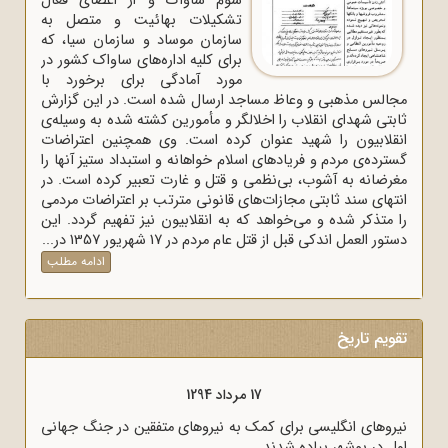
سوم ساواک و از اعضای فعال
تشکیلات بهائیت و متصل به
سازمان موساد و سازمان سیا، که
برای کلیه اداره‌های ساواک‌ کشور در
مورد آمادگی برای برخورد با
مجالس مذهبی و وعاظ مساجد ارسال شده است. در این گزارش
ثابتی شهدای انقلاب را اخلالگر و مأمورین کشته شده به وسیله‌ی
انقلابیون را شهید عنوان کرده است. وی همچنین اعتراضات
گسترده‌ی مردم و فریادهای اسلام خواهانه و استبداد ستیز آنها را
مغرضانه به آشوب، بی‌نظمی و قتل و غارت تعبیر کرده است. در
انتهای سند ثابتی مجازات‌های قانونی مترتب بر اعتراضات مردمی
را متذکر شده و می‌خواهد که به انقلابیون نیز تفهیم گردد. این
دستور العمل اندکی قبل از قتل عام مردم در 17 شهریور 1357 در...
ادامه مطلب
تقویم تاریخ
17 مرداد 1298
17 مرداد 1294
ه عملاً ایران را مستعمره انگلستان می‌کرد، به وسیله
نیروهای انگلیسی برای کمک به نیرو
‌ها امضا شد.
اول در بوشهر پیاده شدند.