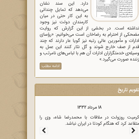
دارد. این سند نشان
می‌دهد که تمایل چندانی
به این کار حتی در میان
کارمندان دولت نیز وجود
داشته است. در بخشی از این گزارش که روایت
ضحکی از احترام به رضاخان است می‌خوانیم: «رؤسای
دارات و مأمورین عالی رتبه نیز گویا عار دارند که چند
دم از صف خارج شوند و گل نثار کنند این عمل به
سیله‌ی خدمتگزاران ادارات آن هم با لباس‌های نامرتب و
ننده صورت می‌گیرد.»
ادامه مطلب
قویم تاریخ
18 مرداد 1333
سیاری از رجال روحانی و سیاسی کشور در نامه‌ای برای
ؤسای مجلسین، خشم خود را از پرداخت غرامت به
نگلیس اعلام کردند.