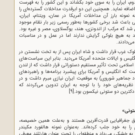
وم، ایران را به سوی خود بکشاند و این کشور را به فهرست
اضافه نماید. همچنین این دو ابرقدرت مداخلات گسترده‌ای را
مونه بارز آن مداخلات آمریکا در عمان، ویتنام، ایران،
ی باعث شد برخی کشورها به‌طور رسمی زیر بار نظام موجود
شد که مرکب از اندونزی، هند، یوگسلاوی، مصر و غیره بود.
 به هیچ بلوکی گرایش ندارند اما در عمل و در مناسبات
ی‌دادند.
ر بلوک غرب قرار داشت و شاه ایران پس از به تخت نشستن در
 انگلیس و ایالات متحده آمریکا می‌دید. بنابر این سیاست‌های
 اسلامی تحت ‌تأثیر مستقیم دستوراتی قرار داشت که از لندن
 که انگلیس و آمریکا برای پیشبرد برنامه‌ها و راهبردهای
جماهیر شوروی) به موقعیت ایران نیازی مبرم داشت و در
نظریه‌های خود را با توجه به ایران تدوین می‌کردند که
 دکترین دو ستونی نیکسون بود.
[9]
ستونی»
طق جغرافیایی قدرت‌آفرین هستند و به‌علت همین خصیصه،
 به خود جلب کرده‌اند. به‌عنوان نمونه هالفورد مکیندر
 به خشکی می‌داد و منطقه‌ای را تحت‌ عنوان هارتلند معرفی