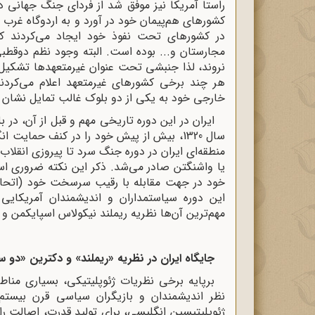
راستا آمریکا نیز موفق شد از فردای جنگ جهانی د
کشورهای هم‌پیمان خود در آورد و به اردوگاه غرب 
در کشورهای تحت ‌نفوذ خود ایجاد می‌کردند که ن
مجارستان و... بوده است. البته وجود نظم دوقطب
نروند، لذا جنبشی تحت‌ عنوان غیرمتعهدها تشکیل 
هر چند برخی کشورهای غیرمتعهد اعلام می‌کردند
خارجی خود به یکی از دو بلوک غالب تمایل نشان م
ایران در این دوره تاریخی مهم و قبل از آن، د
سال 1320، بیش از پیش خود را در کنف حمایت
منطقه‌ای ایران در دوره جنگ سرد تا پیروزی انقلاب
یا واشنگتن صادر می‌شد. ذکر این نکته ضروری است
خود در جهت مقابله با رقیب سرسخت خود (اتحاد 
این دوره سیاستمداران و اندیشمندان آمریکایی 
مهم‌ترین آن‌ها نظریه ریملند نیکولاس اسپایکمن و
جایگاه ایران در نظریه «ریملند» و دکترین «دو 
برپایه برخی نظریات ژئوپلیتیکی، بسیاری منا
نظر اندیشمندان و بازیگران سیاسی قرن بیستم را
ژئوپلیتیسین انگلیسی، برای تولید قدرت، اصالت را