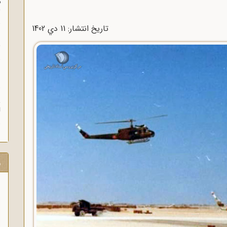
م
س
تاریخ انتشار: 11 دي 1402
ن
ش
ن
ش
ا
ر