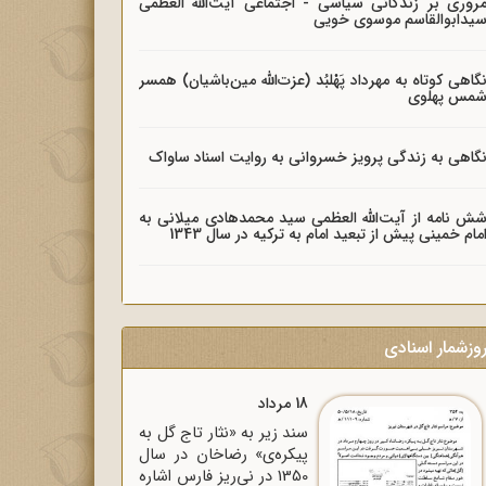
روری بر زندگانی سیاسی - اجتماعی آیت‌الله العظمی
یدابوالقاسم موسوی خویی
گاهی کوتاه به مهرداد پَهْلبُد (عزت‌الله مین‌باشیان) همسر
مس پهلوی
گاهی به زندگی پرویز خسروانی به روایت اسناد ساواک
ش نامه از آیت‌الله العظمی سید محمدهادی میلانی به
مام خمینی پیش از تبعید امام به ترکیه در سال 1343
وزشمار اسنادی
18 مرداد
سند زیر به «نثار تاج گل به
پیکره‌ی» رضاخان در سال
1350 در نی‌ریز فارس اشاره