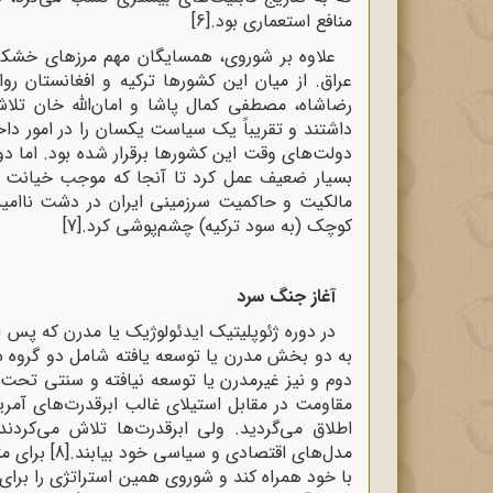
منافع استعماری بود.
[6]
علاوه بر شوروی، همسایگان مهم مرزهای خشکی ای
عراق. از میان این کشورها ترکیه و افغانستان رو
رضاشاه، مصطفی کمال پاشا و امان‌الله خان تلا
داشتند و تقریباً یک سیاست یکسان را در امور دا
دولت‌های وقت این کشورها برقرار شده بود. اما د
بسیار ضعیف عمل کرد تا آنجا که موجب خیانت ب
مالکیت و حاکمیت سرزمینی ایران در دشت ناامید (
کوچک (به سود ترکیه) چشم‌پوشی کرد.
[7]
آغاز جنگ سرد
در دوره ژئوپلیتیک ایدئولوژیک یا مدرن که پس 
به دو بخش مدرن یا توسعه‌ یافته شامل دو گروه س
دوم و نیز غیرمدرن یا توسعه ‌نیافته و سنتی تحت
مقاومت در مقابل استیلای غالب ابرقدرت‌های آمر
اطلاق می‌گردید. ولی ابرقدرت‌ها تلاش می‌کرد
مدل‌های اقتصادی و سیاسی خود بیابند.
[8]
برای مث