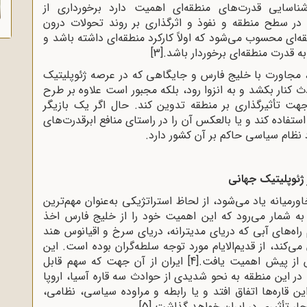
شناسایی قدرت‌های منطقه‌ای اهمیت دارد برخورداری از
 در سطح منطقه و نفوذ و اثرگذاری بر روند تحولات درون
ه‌ای محسوب می‌شود که اولاً کارکرد منطقه‌ای داشته باشد و
به قدرت منطقه‌ای برخوردار باشد.
[3]
، مجاورت با خلیج فارس و جایگاهی که در عرصه ژئوپلیتیک
ادث کنار بکشد و به انزوا رود، بلکه مجبور است علاوه بر طرح
جهت تأثیرگذاری بر منطقه تدوین کند. حال اگر یک بازیگر
فاده کند و یا بالعکس آن را در راستای منافع ابرقدرت‌های
نظام سیاسی حاکم بر آن کشور دارد.
ژئوپلیتیک جهانی
رمیانه یاد می‌شود، از لحاظ استراتژیکی به‌عنوان مهم‌ترین
قا به شمار می‌رود که این اهمیت خود را از خلیج فارس اخذ
اه‌های آبی که دریای مدیترانه، دریای سرخ و اقیانوس هند
ی‌کند، از قدیم‌الایام مورد توجه سلطه‌گران بوده است. این
 از پیش اهمیت یافت.
[4]
ایران از آن جهت که سهم قابل
ر این منطقه به نحو شدیدی از حوادث سه قاره آسیا، اروپا
این قاره‌ها اتفاق افتد و یا رابطه و مراوده سیاسی، نظامی،
چار تأثیری در ایران خواهد گذاشت.
[5]